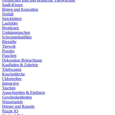
Gefälschtes Blut und gefälschte Tätowierung
Spaß-Kissen
Bögen und Krawatten
Notfall
Strickleitern
Laufräder
Brotdosen
Umhängetaschen
Schwimmbadfilter
Bleistifte
Tierwelt
Puzzles
Flaschen
Dekoration Beleuchtung
Kaufladen & Zubehör
Triebwagen
Kuscheldecke
Chlortreiber
Interactive
Taschen
Ausschneiden & Einfügen
Geschenketiketten
Wasserspiele
Hörner und Rasseln
Puzzle IQ