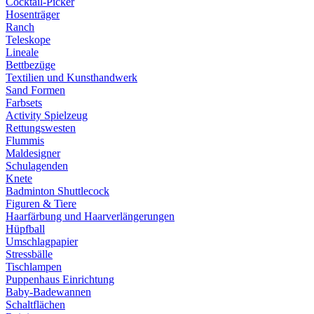
Cocktail-Picker
Hosenträger
Ranch
Teleskope
Lineale
Bettbezüge
Textilien und Kunsthandwerk
Sand Formen
Farbsets
Activity Spielzeug
Rettungswesten
Flummis
Maldesigner
Schulagenden
Knete
Badminton Shuttlecock
Figuren & Tiere
Haarfärbung und Haarverlängerungen
Hüpfball
Umschlagpapier
Stressbälle
Tischlampen
Puppenhaus Einrichtung
Baby-Badewannen
Schaltflächen