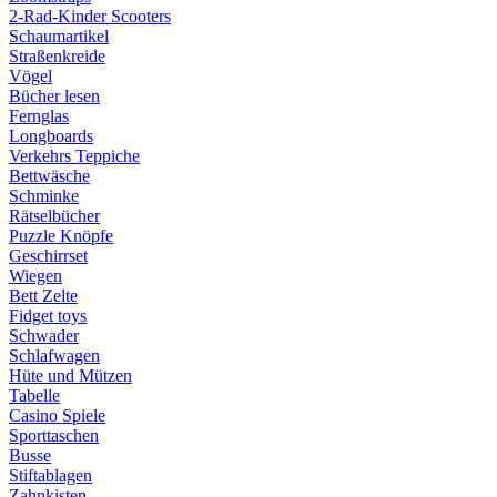
2-Rad-Kinder Scooters
Schaumartikel
Straßenkreide
Vögel
Bücher lesen
Fernglas
Longboards
Verkehrs Teppiche
Bettwäsche
Schminke
Rätselbücher
Puzzle Knöpfe
Geschirrset
Wiegen
Bett Zelte
Fidget toys
Schwader
Schlafwagen
Hüte und Mützen
Tabelle
Casino Spiele
Sporttaschen
Busse
Stiftablagen
Zahnkisten