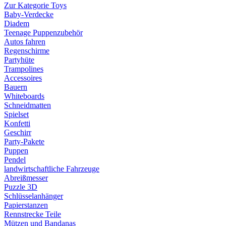
Zur Kategorie Toys
Baby-Verdecke
Diadem
Teenage Puppenzubehör
Autos fahren
Regenschirme
Partyhüte
Trampolines
Accessoires
Bauern
Whiteboards
Schneidmatten
Spielset
Konfetti
Geschirr
Party-Pakete
Puppen
Pendel
landwirtschaftliche Fahrzeuge
Abreißmesser
Puzzle 3D
Schlüsselanhänger
Papierstanzen
Rennstrecke Teile
Mützen und Bandanas