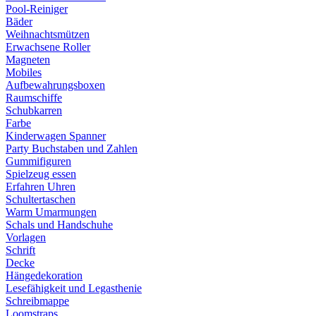
Pool-Reiniger
Bäder
Weihnachtsmützen
Erwachsene Roller
Magneten
Mobiles
Aufbewahrungsboxen
Raumschiffe
Schubkarren
Farbe
Kinderwagen Spanner
Party Buchstaben und Zahlen
Gummifiguren
Spielzeug essen
Erfahren Uhren
Schultertaschen
Warm Umarmungen
Schals und Handschuhe
Vorlagen
Schrift
Decke
Hängedekoration
Lesefähigkeit und Legasthenie
Schreibmappe
Loomstraps