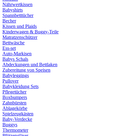
Nährwertkissen
Babyshirts
Spannbetttücher
Becher
Kissen und Plaids
Kinderwagen & Buggy-Teile
Matratzenschützer
Bettwäsche
Ess-set
Auto-Markisen
Babys Schals
Abdeckungen und Bettlaken
Zubereitung von Speisen
Babyleggings
Pullover
Babykleidung Sets
Pflegetücher
Boxbumpers
Zahnbürsten
Ablagekörbe
Spielzeugkästen
Baby-Verdecke
Buggys
Thermometer
Pfützengläser