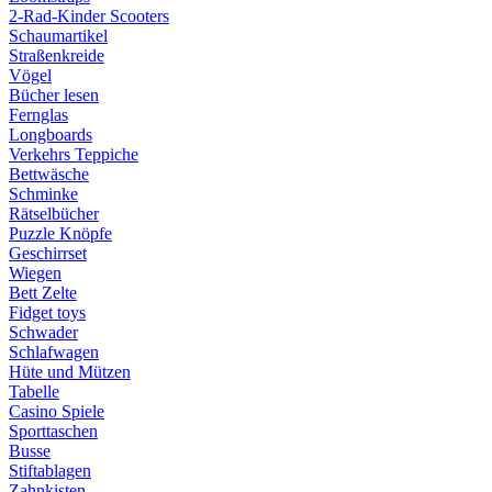
2-Rad-Kinder Scooters
Schaumartikel
Straßenkreide
Vögel
Bücher lesen
Fernglas
Longboards
Verkehrs Teppiche
Bettwäsche
Schminke
Rätselbücher
Puzzle Knöpfe
Geschirrset
Wiegen
Bett Zelte
Fidget toys
Schwader
Schlafwagen
Hüte und Mützen
Tabelle
Casino Spiele
Sporttaschen
Busse
Stiftablagen
Zahnkisten