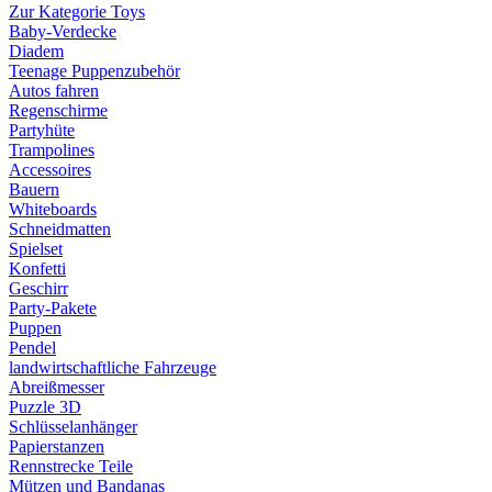
Zur Kategorie Toys
Baby-Verdecke
Diadem
Teenage Puppenzubehör
Autos fahren
Regenschirme
Partyhüte
Trampolines
Accessoires
Bauern
Whiteboards
Schneidmatten
Spielset
Konfetti
Geschirr
Party-Pakete
Puppen
Pendel
landwirtschaftliche Fahrzeuge
Abreißmesser
Puzzle 3D
Schlüsselanhänger
Papierstanzen
Rennstrecke Teile
Mützen und Bandanas