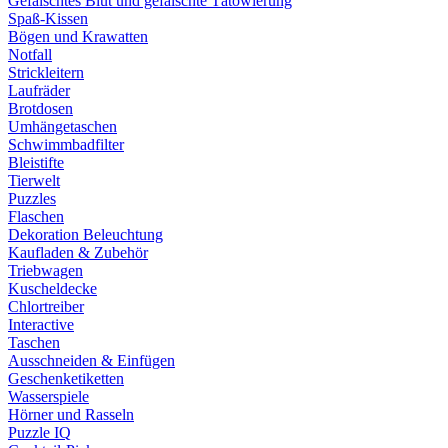
Gefälschtes Blut und gefälschte Tätowierung
Spaß-Kissen
Bögen und Krawatten
Notfall
Strickleitern
Laufräder
Brotdosen
Umhängetaschen
Schwimmbadfilter
Bleistifte
Tierwelt
Puzzles
Flaschen
Dekoration Beleuchtung
Kaufladen & Zubehör
Triebwagen
Kuscheldecke
Chlortreiber
Interactive
Taschen
Ausschneiden & Einfügen
Geschenketiketten
Wasserspiele
Hörner und Rasseln
Puzzle IQ