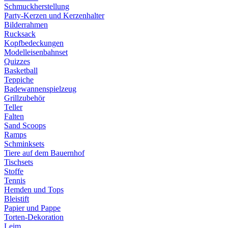
Schmuckherstellung
Party-Kerzen und Kerzenhalter
Bilderrahmen
Rucksack
Kopfbedeckungen
Modelleisenbahnset
Quizzes
Basketball
Teppiche
Badewannenspielzeug
Grillzubehör
Teller
Falten
Sand Scoops
Ramps
Schminksets
Tiere auf dem Bauernhof
Tischsets
Stoffe
Tennis
Hemden und Tops
Bleistift
Papier und Pappe
Torten-Dekoration
Leim