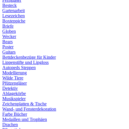
Ferngläser
Besteck
Gartenarbeit
Lesezeichen
Boxteppiche
Briefe
Globen
Wecker
Bears
Poster
Guitars
Bettdeckenbezüge für Kinder
Lippenstifte und Lipgloss
Autopeds Steppen
Modellierung
Wilde Tiere
Pfützengläser
Detektiv
Ablagekörbe
Musikspieler
Zeichenplatten & Tische
Wand- und Fensterdekoration
Farbe Bücher
Medaillen und Trophäen
Drachen