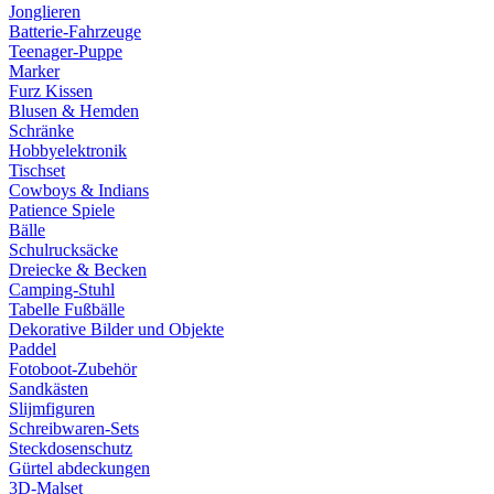
Jonglieren
Batterie-Fahrzeuge
Teenager-Puppe
Marker
Furz Kissen
Blusen & Hemden
Schränke
Hobbyelektronik
Tischset
Cowboys & Indians
Patience Spiele
Bälle
Schulrucksäcke
Dreiecke & Becken
Camping-Stuhl
Tabelle Fußbälle
Dekorative Bilder und Objekte
Paddel
Fotoboot-Zubehör
Sandkästen
Slijmfiguren
Schreibwaren-Sets
Steckdosenschutz
Gürtel abdeckungen
3D-Malset