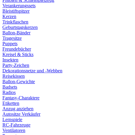
Pistolen & Schießspielzeug
Verankerungssets
Bleistiftspitzer
Kerzen
Trinkflaschen
Geburtstagskerzen
Ballon-Bänder
Tragesitze
Puppets
Freundebücher
Kreisel & Sticks
Insekten
Party-Zeichen
Dekorationsnetze und -Webben
Reisekissen
Ballon-Gewichte
Badsets
Radios
Fantasy-Charaktere
Etiketten
Anzug anziehen
Autositze Verkäufer
Lernspiele
RC-Fahrzeuge
Ventilatoren