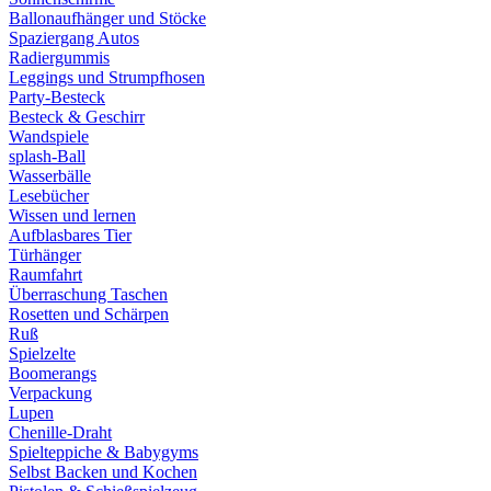
Ballonaufhänger und Stöcke
Spaziergang Autos
Radiergummis
Leggings und Strumpfhosen
Party-Besteck
Besteck & Geschirr
Wandspiele
splash-Ball
Wasserbälle
Lesebücher
Wissen und lernen
Aufblasbares Tier
Türhänger
Raumfahrt
Überraschung Taschen
Rosetten und Schärpen
Ruß
Spielzelte
Boomerangs
Verpackung
Lupen
Chenille-Draht
Spielteppiche & Babygyms
Selbst Backen und Kochen