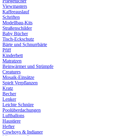
Pflegetücher
Viewmasters
Kaffeeauslauf
Schriften
Modellbau-Kits
Straßenschilder
Baby Bücher
Tisch-Eckschutz
Bärte und Schnurrbärte
Pfiff
Kinderbett
Matratzen
Beinwärmer und Strümpfe
Creatures
Mosaik-Einsätze
Spielt Verpflanzen
Kratz
Becher
Lenker
Leichte Schnüre
Poolüberdachungen
Luftballons
Haustiere
Hefter
Cowboys & Indianer