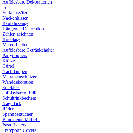
Aufblasbare Dekorationen
Tor
Verkehrssätze
Nackenkissen
Baufahrzeuge
Hängende Dekoration
Zahlen zeichnen
Bricolage
Memo Platten
Aufblasbare Getränkehalter
Partypoppers
Klötze
Gürtel
Nachtlampen
Matratzenschützer
Wanddekoration
Spieldose
aufblasbaren Reifen
Schultrinkbechers
Nagellack
Räder
Spannbetttücher
Baue deine Möbel...
Paste Letters
Trampolin Covers