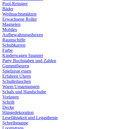
Pool-Reiniger
Bäder
Weihnachtsmützen
Erwachsene Roller
Magneten
Mobiles
Aufbewahrungsboxen
Raumschiffe
Schubkarren
Farbe
Kinderwagen Spanner
Party Buchstaben und Zahlen
Gummifiguren
Spielzeug essen
Erfahren Uhren
Schultertaschen
Warm Umarmungen
Schals und Handschuhe
Vorlagen
Schrift
Decke
Hängedekoration
Lesefähigkeit und Legasthenie
Schreibmappe
Loomstraps