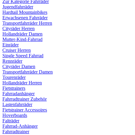
Zur Kategorie Fahrräder
Jugendfahrräder
Hardtail Mountainbikes
Erwachsenen Fahrräder
Transportfahrräder Herren
Cityräder Herren
Hollandräder Damen
Mutter-Kind-Fahrrad
Einräder
Cruiser Herren
Single Speed Fahrrad
Rennräder
Cityräder Damen
Transportfahrräder Damen
Tourenräder
Hollandräder Herren
Fietstrainers
Fahrradanhänger
Fahrradtrainer Zubehör
Lastenfahrräder
Fietstrainer Accessoires
Hoverboards
Falträder
Fahrrad-Anhänger
Fahrradtrainer