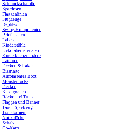
Schmuckschatulle
Spardosen
Flaggenlinien
Flugzeuge
Reptiles
Swing-Komponenten
Brieftaschen
Labels
Kinderstühle
Dekoratiematerialen
Kinderbücher andere
Laternen
Decken & Laken
Bissringe
Aufblasbares Boot
Monstertrucks
Decken
Kastagnetten
Röcke und Tutus
Flaggen und Banner
Tauch Spielzeug
Transformers
Notizblöcke
Schals
Go-Karts