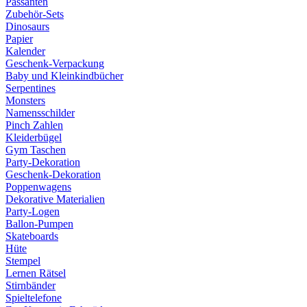
Passanten
Zubehör-Sets
Dinosaurs
Papier
Kalender
Geschenk-Verpackung
Baby und Kleinkindbücher
Serpentines
Monsters
Namensschilder
Pinch Zahlen
Kleiderbügel
Gym Taschen
Party-Dekoration
Geschenk-Dekoration
Poppenwagens
Dekorative Materialien
Party-Logen
Ballon-Pumpen
Skateboards
Hüte
Stempel
Lernen Rätsel
Stirnbänder
Spieltelefone