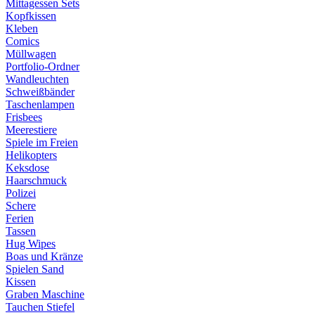
Mittagessen Sets
Kopfkissen
Kleben
Comics
Müllwagen
Portfolio-Ordner
Wandleuchten
Schweißbänder
Taschenlampen
Frisbees
Meerestiere
Spiele im Freien
Helikopters
Keksdose
Haarschmuck
Polizei
Schere
Ferien
Tassen
Hug Wipes
Boas und Kränze
Spielen Sand
Kissen
Graben Maschine
Tauchen Stiefel