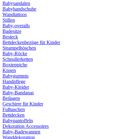
Babysandalen
Babyhandschuhe
Wandtattoos
Stillen
Baby-overalls
Badesitze
Besteck
Bettdeckenbezüge für Kinder
Strampelhöschen
Baby-Röcke
Schnullerketten
Boxteppiche
Kissen
Babygummis
Handpflege
Baby-Kleider
Baby-Bandanas
Beilagen
Geschirre für Kinder
Fußtaschen
Bettdecken
Babypantoffeln
Dekoration Accessoires
Baby-Badewannen
Wanddekoration