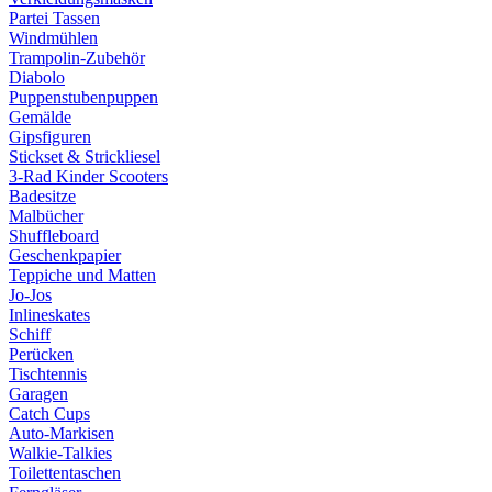
Partei Tassen
Windmühlen
Trampolin-Zubehör
Diabolo
Puppenstubenpuppen
Gemälde
Gipsfiguren
Stickset & Strickliesel
3-Rad Kinder Scooters
Badesitze
Malbücher
Shuffleboard
Geschenkpapier
Teppiche und Matten
Jo-Jos
Inlineskates
Schiff
Perücken
Tischtennis
Garagen
Catch Cups
Auto-Markisen
Walkie-Talkies
Toilettentaschen