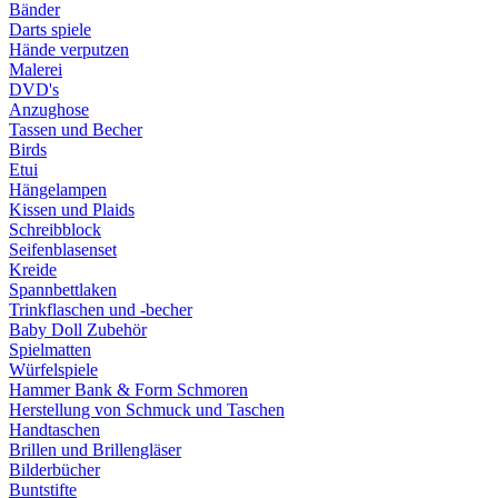
Bänder
Darts spiele
Hände verputzen
Malerei
DVD's
Anzughose
Tassen und Becher
Birds
Etui
Hängelampen
Kissen und Plaids
Schreibblock
Seifenblasenset
Kreide
Spannbettlaken
Trinkflaschen und -becher
Baby Doll Zubehör
Spielmatten
Würfelspiele
Hammer Bank & Form Schmoren
Herstellung von Schmuck und Taschen
Handtaschen
Brillen und Brillengläser
Bilderbücher
Buntstifte