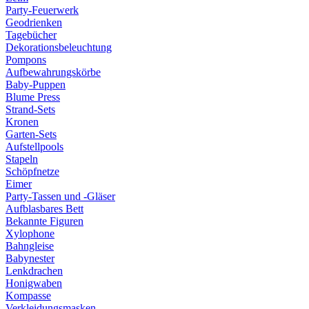
Party-Feuerwerk
Geodrienken
Tagebücher
Dekorationsbeleuchtung
Pompons
Aufbewahrungskörbe
Baby-Puppen
Blume Press
Strand-Sets
Kronen
Garten-Sets
Aufstellpools
Stapeln
Schöpfnetze
Eimer
Party-Tassen und -Gläser
Aufblasbares Bett
Bekannte Figuren
Xylophone
Bahngleise
Babynester
Lenkdrachen
Honigwaben
Kompasse
Verkleidungsmasken