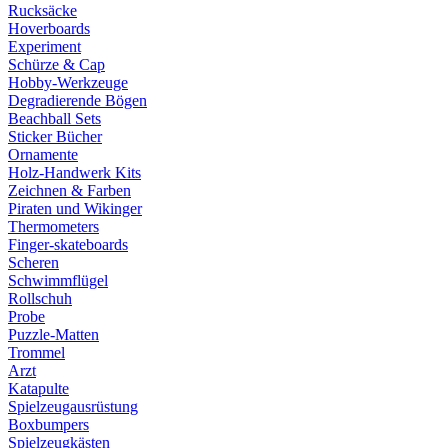
Rucksäcke
Hoverboards
Experiment
Schürze & Cap
Hobby-Werkzeuge
Degradierende Bögen
Beachball Sets
Sticker Bücher
Ornamente
Holz-Handwerk Kits
Zeichnen & Farben
Piraten und Wikinger
Thermometers
Finger-skateboards
Scheren
Schwimmflügel
Rollschuh
Probe
Puzzle-Matten
Trommel
Arzt
Katapulte
Spielzeugausrüstung
Boxbumpers
Spielzeugkästen