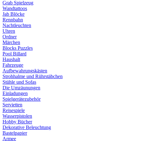
Grab Spielzeug
Wandtattoos
Jab Blöcke
Rennbahn
Nachtleuchten
Uhren
Ordner
Märchen
Blocks Puzzles
Pool Billard
Haushalt
Fahrzeuge
Aufbewahrungskästen
Strohhalme und Rührstäbchen
Stühle und Sofas
Die Umzäunungen
Einladungen
Spielgerätezubehör
Servietten
Reisespiele
Wasserpistolen
Hobby Bücher
Dekorative Beleuchtung
Bastelpapier
Armee