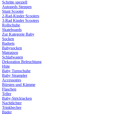
Schritte speziell
Autopeds Steppen
Stunt Scooter
2-Rad-Kinder Scooters
3-Rad Kinder Scooters
Rollschuhe
Skateboards
Zur Kategorie Baby
Socken
Badsets
Babysocken
Matratzen
Schlafwagen
Dekoration Beleuchtung
Hüte
Baby Turnschuhe
Baby Strampler
Accessoires
Bürsten und Kämme
Flaschen
Teller
Baby-Strickjacken
Nachtlichter
Trinkbecher
Bäder