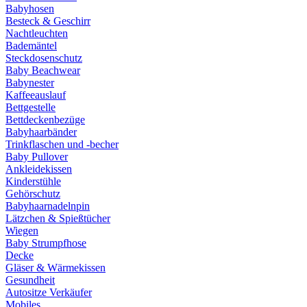
Babyhosen
Besteck & Geschirr
Nachtleuchten
Bademäntel
Steckdosenschutz
Baby Beachwear
Babynester
Kaffeeauslauf
Bettgestelle
Bettdeckenbezüge
Babyhaarbänder
Trinkflaschen und -becher
Baby Pullover
Ankleidekissen
Kinderstühle
Gehörschutz
Babyhaarnadelnpin
Lätzchen & Spießtücher
Wiegen
Baby Strumpfhose
Decke
Gläser & Wärmekissen
Gesundheit
Autositze Verkäufer
Mobiles