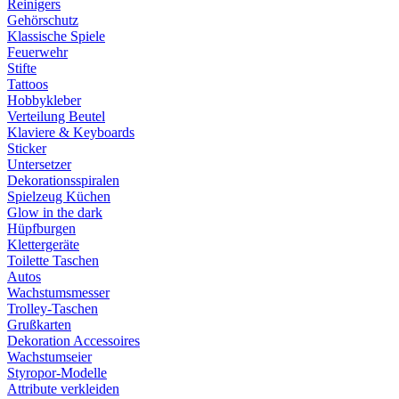
Reinigers
Gehörschutz
Klassische Spiele
Feuerwehr
Stifte
Tattoos
Hobbykleber
Verteilung Beutel
Klaviere & Keyboards
Sticker
Untersetzer
Dekorationsspiralen
Spielzeug Küchen
Glow in the dark
Hüpfburgen
Klettergeräte
Toilette Taschen
Autos
Wachstumsmesser
Trolley-Taschen
Grußkarten
Dekoration Accessoires
Wachstumseier
Styropor-Modelle
Attribute verkleiden