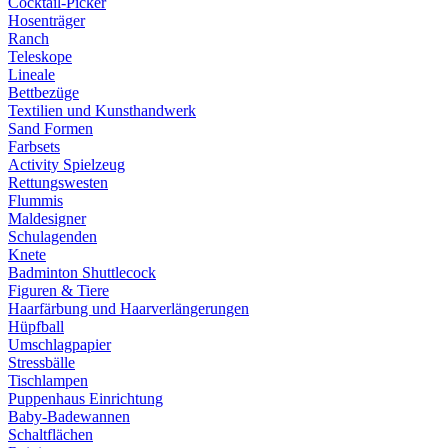
Cocktail-Picker
Hosenträger
Ranch
Teleskope
Lineale
Bettbezüge
Textilien und Kunsthandwerk
Sand Formen
Farbsets
Activity Spielzeug
Rettungswesten
Flummis
Maldesigner
Schulagenden
Knete
Badminton Shuttlecock
Figuren & Tiere
Haarfärbung und Haarverlängerungen
Hüpfball
Umschlagpapier
Stressbälle
Tischlampen
Puppenhaus Einrichtung
Baby-Badewannen
Schaltflächen