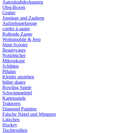
Autositzabdeckungen
Obst-Boxen
Graber
Jonglage und Zaubern
Aufziehspielzeuge
cordes à sauter
Rollende Zange
Wohnmobile & Jeep
Stunt Scooter
Beautycases
Notizbücher
Mikroskope
Schlitten
Piñatas
Kleider anziehen
Inline skates
Bowling Spiele
Schwimmgürtel
Kartenspiele
Traktoren
Diamond Painting
Falsche Nägel und Wimpern
Lätzchen
Hockey
Tischtextilien