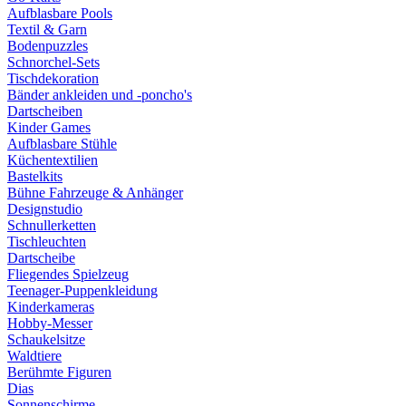
Aufblasbare Pools
Textil & Garn
Bodenpuzzles
Schnorchel-Sets
Tischdekoration
Bänder ankleiden und -poncho's
Dartscheiben
Kinder Games
Aufblasbare Stühle
Küchentextilien
Bastelkits
Bühne Fahrzeuge & Anhänger
Designstudio
Schnullerketten
Tischleuchten
Dartscheibe
Fliegendes Spielzeug
Teenager-Puppenkleidung
Kinderkameras
Hobby-Messer
Schaukelsitze
Waldtiere
Berühmte Figuren
Dias
Sonnenschirme