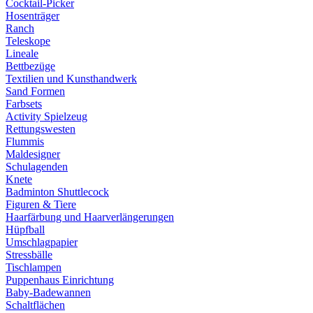
Cocktail-Picker
Hosenträger
Ranch
Teleskope
Lineale
Bettbezüge
Textilien und Kunsthandwerk
Sand Formen
Farbsets
Activity Spielzeug
Rettungswesten
Flummis
Maldesigner
Schulagenden
Knete
Badminton Shuttlecock
Figuren & Tiere
Haarfärbung und Haarverlängerungen
Hüpfball
Umschlagpapier
Stressbälle
Tischlampen
Puppenhaus Einrichtung
Baby-Badewannen
Schaltflächen