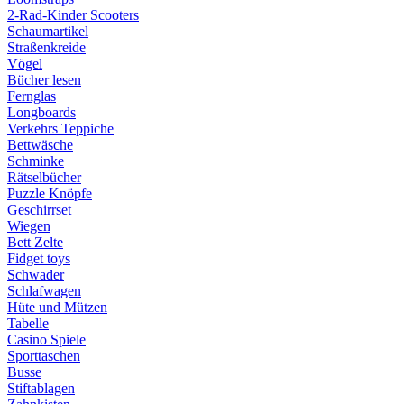
2-Rad-Kinder Scooters
Schaumartikel
Straßenkreide
Vögel
Bücher lesen
Fernglas
Longboards
Verkehrs Teppiche
Bettwäsche
Schminke
Rätselbücher
Puzzle Knöpfe
Geschirrset
Wiegen
Bett Zelte
Fidget toys
Schwader
Schlafwagen
Hüte und Mützen
Tabelle
Casino Spiele
Sporttaschen
Busse
Stiftablagen