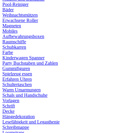
Pool-Reiniger
Bäder
Weihnachtsmützen
Erwachsene Roller
Magneten
Mobiles
Aufbewahrungsboxen
Raumschiffe
Schubkarren
Farbe
Kinderwagen Spanner
Party Buchstaben und Zahlen
Gummifiguren
Spielzeug essen
Erfahren Uhren
Schultertaschen
Warm Umarmungen
Schals und Handschuhe
Vorlagen
Schrift
Decke
Hängedekoration
Lesefähigkeit und Legasthenie
Schreibmappe
Loomstraps