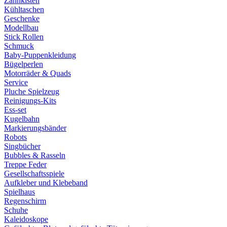
Zahnkisten
Kühltaschen
Geschenke
Modellbau
Stick Rollen
Schmuck
Baby-Puppenkleidung
Bügelperlen
Motorräder & Quads
Service
Pluche Spielzeug
Reinigungs-Kits
Ess-set
Kugelbahn
Markierungsbänder
Robots
Singbücher
Bubbles & Rasseln
Treppe Feder
Gesellschaftsspiele
Aufkleber und Klebeband
Spielhaus
Regenschirm
Schuhe
Kaleidoskope