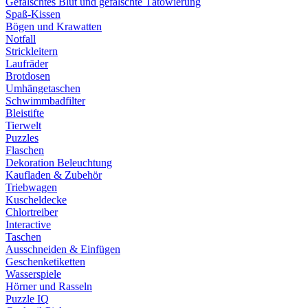
Gefälschtes Blut und gefälschte Tätowierung
Spaß-Kissen
Bögen und Krawatten
Notfall
Strickleitern
Laufräder
Brotdosen
Umhängetaschen
Schwimmbadfilter
Bleistifte
Tierwelt
Puzzles
Flaschen
Dekoration Beleuchtung
Kaufladen & Zubehör
Triebwagen
Kuscheldecke
Chlortreiber
Interactive
Taschen
Ausschneiden & Einfügen
Geschenketiketten
Wasserspiele
Hörner und Rasseln
Puzzle IQ