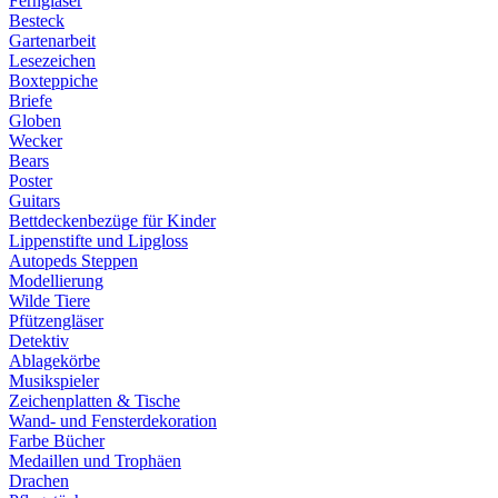
Ferngläser
Besteck
Gartenarbeit
Lesezeichen
Boxteppiche
Briefe
Globen
Wecker
Bears
Poster
Guitars
Bettdeckenbezüge für Kinder
Lippenstifte und Lipgloss
Autopeds Steppen
Modellierung
Wilde Tiere
Pfützengläser
Detektiv
Ablagekörbe
Musikspieler
Zeichenplatten & Tische
Wand- und Fensterdekoration
Farbe Bücher
Medaillen und Trophäen
Drachen