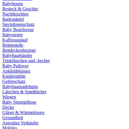
Babyhosen
Besteck & Geschirr
Nachtleuchten
Bademäntel
Steckdosenschutz
Baby Beachwear
Babynester
Kaffeeauslauf
Bettgestelle
Bettdeckenbezüge
Babyhaarbänder
Trinkflaschen und -becher
Baby Pullover
Ankleidekissen
Kinderstühle
Gehörschutz
Babyhaarnadelnpin
Lätzchen & Spießtücher
Wiegen
Baby Strumpfhose
Decke
Gläser & Wärmekissen
Gesundheit
Autositze Verkäufer
Mobiles