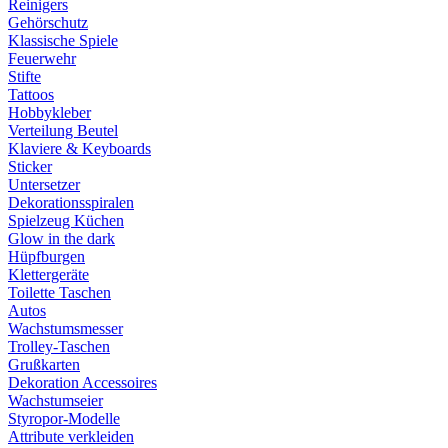
Reinigers
Gehörschutz
Klassische Spiele
Feuerwehr
Stifte
Tattoos
Hobbykleber
Verteilung Beutel
Klaviere & Keyboards
Sticker
Untersetzer
Dekorationsspiralen
Spielzeug Küchen
Glow in the dark
Hüpfburgen
Klettergeräte
Toilette Taschen
Autos
Wachstumsmesser
Trolley-Taschen
Grußkarten
Dekoration Accessoires
Wachstumseier
Styropor-Modelle
Attribute verkleiden