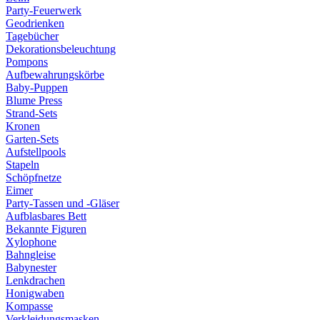
Party-Feuerwerk
Geodrienken
Tagebücher
Dekorationsbeleuchtung
Pompons
Aufbewahrungskörbe
Baby-Puppen
Blume Press
Strand-Sets
Kronen
Garten-Sets
Aufstellpools
Stapeln
Schöpfnetze
Eimer
Party-Tassen und -Gläser
Aufblasbares Bett
Bekannte Figuren
Xylophone
Bahngleise
Babynester
Lenkdrachen
Honigwaben
Kompasse
Verkleidungsmasken