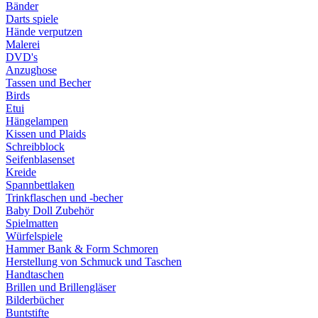
Bänder
Darts spiele
Hände verputzen
Malerei
DVD's
Anzughose
Tassen und Becher
Birds
Etui
Hängelampen
Kissen und Plaids
Schreibblock
Seifenblasenset
Kreide
Spannbettlaken
Trinkflaschen und -becher
Baby Doll Zubehör
Spielmatten
Würfelspiele
Hammer Bank & Form Schmoren
Herstellung von Schmuck und Taschen
Handtaschen
Brillen und Brillengläser
Bilderbücher
Buntstifte