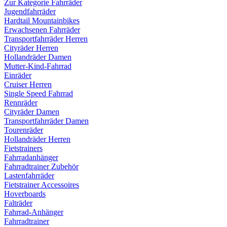
Zur Kategorie Fahrräder
Jugendfahrräder
Hardtail Mountainbikes
Erwachsenen Fahrräder
Transportfahrräder Herren
Cityräder Herren
Hollandräder Damen
Mutter-Kind-Fahrrad
Einräder
Cruiser Herren
Single Speed Fahrrad
Rennräder
Cityräder Damen
Transportfahrräder Damen
Tourenräder
Hollandräder Herren
Fietstrainers
Fahrradanhänger
Fahrradtrainer Zubehör
Lastenfahrräder
Fietstrainer Accessoires
Hoverboards
Falträder
Fahrrad-Anhänger
Fahrradtrainer