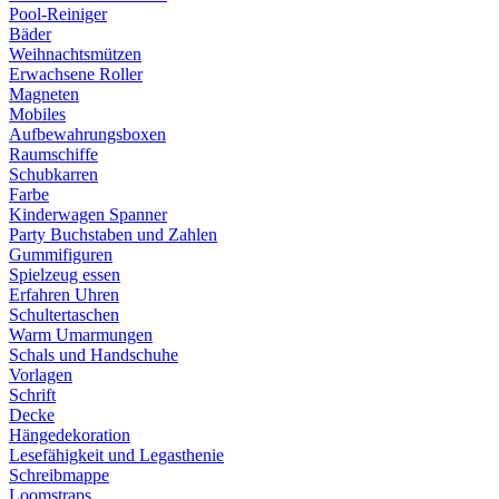
Pool-Reiniger
Bäder
Weihnachtsmützen
Erwachsene Roller
Magneten
Mobiles
Aufbewahrungsboxen
Raumschiffe
Schubkarren
Farbe
Kinderwagen Spanner
Party Buchstaben und Zahlen
Gummifiguren
Spielzeug essen
Erfahren Uhren
Schultertaschen
Warm Umarmungen
Schals und Handschuhe
Vorlagen
Schrift
Decke
Hängedekoration
Lesefähigkeit und Legasthenie
Schreibmappe
Loomstraps