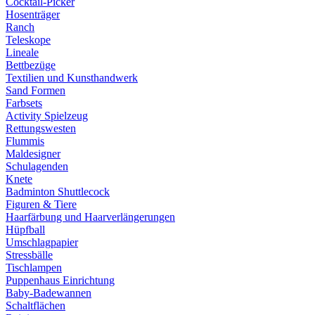
Cocktail-Picker
Hosenträger
Ranch
Teleskope
Lineale
Bettbezüge
Textilien und Kunsthandwerk
Sand Formen
Farbsets
Activity Spielzeug
Rettungswesten
Flummis
Maldesigner
Schulagenden
Knete
Badminton Shuttlecock
Figuren & Tiere
Haarfärbung und Haarverlängerungen
Hüpfball
Umschlagpapier
Stressbälle
Tischlampen
Puppenhaus Einrichtung
Baby-Badewannen
Schaltflächen