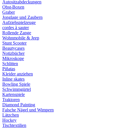
Autositzabdeckungen
Obst-Boxen
Graber
Jonglage und Zaubern
Aufziehspielzeuge
cordes à sauter
Rollende Zange
Wohnmobile & Jeep
Stunt Scooter
Beautycases
Notizbücher
Mikroskope
Schlitten
Piñatas
Kleider anziehen
Inline skates
Bowling Spiele
Schwimmgürtel
Kartenspiele
Traktoren
Diamond Painting
Falsche Nägel und Wimpern
Lätzchen
Hockey
Tischtextilien