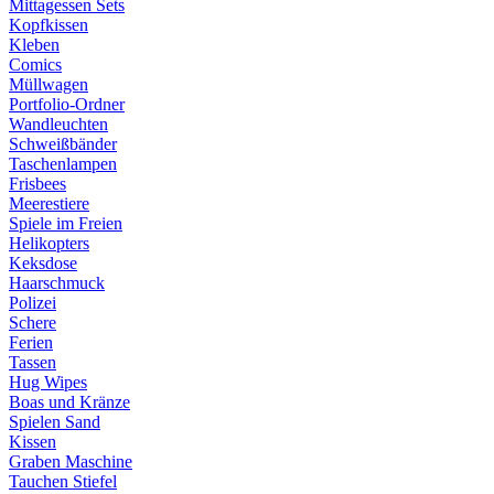
Mittagessen Sets
Kopfkissen
Kleben
Comics
Müllwagen
Portfolio-Ordner
Wandleuchten
Schweißbänder
Taschenlampen
Frisbees
Meerestiere
Spiele im Freien
Helikopters
Keksdose
Haarschmuck
Polizei
Schere
Ferien
Tassen
Hug Wipes
Boas und Kränze
Spielen Sand
Kissen
Graben Maschine
Tauchen Stiefel