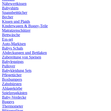
Nährwertkissen
Babyshirts
Spannbetttücher
Becher
Kissen und Plaids
Kinderwagen & Buggy-Teile
Matratzenschützer
Bettwäsche
Ess-set
Auto-Markisen
Babys Schals
Abdeckungen und Bettlaken
Zubereitung von Speisen
Babyleggings
Pullover
Babykleidung Sets
Pflegetücher
Boxbumpers
Zahnbürsten
Ablagekörbe
Spielzeugkästen
Baby-Verdecke
Buggys
Thermometer
Pfützengläser