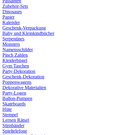
Passanten
Zubehör-Sets
Dinosaurs
Papier
Kalender
Geschenk-Verpackung
Baby und Kleinkindbücher
Serpentines
Monsters
Namensschilder
Pinch Zahlen
Kleiderbügel
Gym Taschen
Party-Dekoration
Geschenk-Dekoration
Poppenwagens
Dekorative Materialien
Party-Logen
Ballon-Pumpen
Skateboards
Hüte
Stempel
Lernen Rätsel
Stirnbänder
Spieltelefone