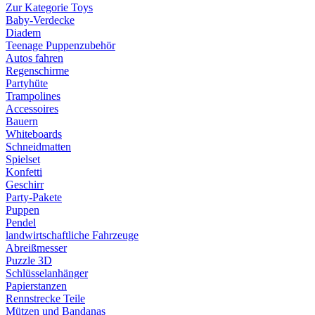
Zur Kategorie Toys
Baby-Verdecke
Diadem
Teenage Puppenzubehör
Autos fahren
Regenschirme
Partyhüte
Trampolines
Accessoires
Bauern
Whiteboards
Schneidmatten
Spielset
Konfetti
Geschirr
Party-Pakete
Puppen
Pendel
landwirtschaftliche Fahrzeuge
Abreißmesser
Puzzle 3D
Schlüsselanhänger
Papierstanzen
Rennstrecke Teile
Mützen und Bandanas