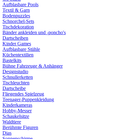
Aufblasbare Pools
Textil & Garn
Bodenpuzzles
Schnorchel-Sets
Tischdekoration
Bänder ankleiden und -poncho's
Dartscheiben
Kinder Games
Aufblasbare Stühle
Küchentextilien
Bastelkits
Bühne Fahrzeuge & Anhänger
Designstudio
Schnullerketten
Tischleuchten
Dartscheibe
Fliegendes Spielzeug
Teenager-Puppenkleidung
Kinderkameras
Hobby-Messer
Schaukelsitze
Waldtiere
Berühmte Figuren
Dias
Sonnenschirme