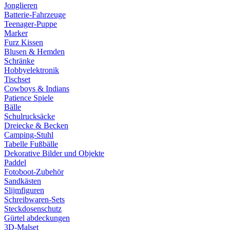
Jonglieren
Batterie-Fahrzeuge
Teenager-Puppe
Marker
Furz Kissen
Blusen & Hemden
Schränke
Hobbyelektronik
Tischset
Cowboys & Indians
Patience Spiele
Bälle
Schulrucksäcke
Dreiecke & Becken
Camping-Stuhl
Tabelle Fußbälle
Dekorative Bilder und Objekte
Paddel
Fotoboot-Zubehör
Sandkästen
Slijmfiguren
Schreibwaren-Sets
Steckdosenschutz
Gürtel abdeckungen
3D-Malset