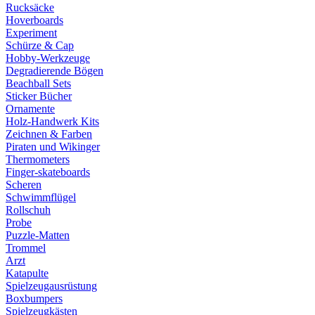
Rucksäcke
Hoverboards
Experiment
Schürze & Cap
Hobby-Werkzeuge
Degradierende Bögen
Beachball Sets
Sticker Bücher
Ornamente
Holz-Handwerk Kits
Zeichnen & Farben
Piraten und Wikinger
Thermometers
Finger-skateboards
Scheren
Schwimmflügel
Rollschuh
Probe
Puzzle-Matten
Trommel
Arzt
Katapulte
Spielzeugausrüstung
Boxbumpers
Spielzeugkästen