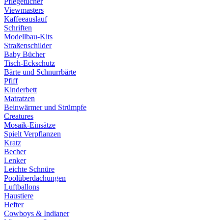
Pflegetücher
Viewmasters
Kaffeeauslauf
Schriften
Modellbau-Kits
Straßenschilder
Baby Bücher
Tisch-Eckschutz
Bärte und Schnurrbärte
Pfiff
Kinderbett
Matratzen
Beinwärmer und Strümpfe
Creatures
Mosaik-Einsätze
Spielt Verpflanzen
Kratz
Becher
Lenker
Leichte Schnüre
Poolüberdachungen
Luftballons
Haustiere
Hefter
Cowboys & Indianer