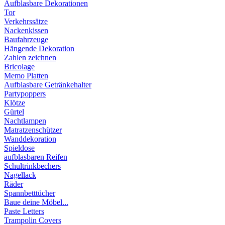
Aufblasbare Dekorationen
Tor
Verkehrssätze
Nackenkissen
Baufahrzeuge
Hängende Dekoration
Zahlen zeichnen
Bricolage
Memo Platten
Aufblasbare Getränkehalter
Partypoppers
Klötze
Gürtel
Nachtlampen
Matratzenschützer
Wanddekoration
Spieldose
aufblasbaren Reifen
Schultrinkbechers
Nagellack
Räder
Spannbetttücher
Baue deine Möbel...
Paste Letters
Trampolin Covers