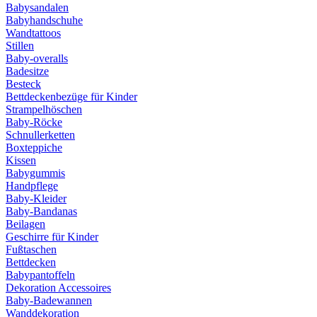
Babysandalen
Babyhandschuhe
Wandtattoos
Stillen
Baby-overalls
Badesitze
Besteck
Bettdeckenbezüge für Kinder
Strampelhöschen
Baby-Röcke
Schnullerketten
Boxteppiche
Kissen
Babygummis
Handpflege
Baby-Kleider
Baby-Bandanas
Beilagen
Geschirre für Kinder
Fußtaschen
Bettdecken
Babypantoffeln
Dekoration Accessoires
Baby-Badewannen
Wanddekoration