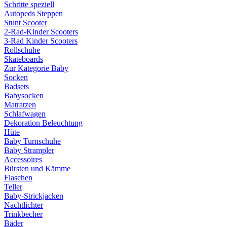
Schritte speziell
Autopeds Steppen
Stunt Scooter
2-Rad-Kinder Scooters
3-Rad Kinder Scooters
Rollschuhe
Skateboards
Zur Kategorie Baby
Socken
Badsets
Babysocken
Matratzen
Schlafwagen
Dekoration Beleuchtung
Hüte
Baby Turnschuhe
Baby Strampler
Accessoires
Bürsten und Kämme
Flaschen
Teller
Baby-Strickjacken
Nachtlichter
Trinkbecher
Bäder