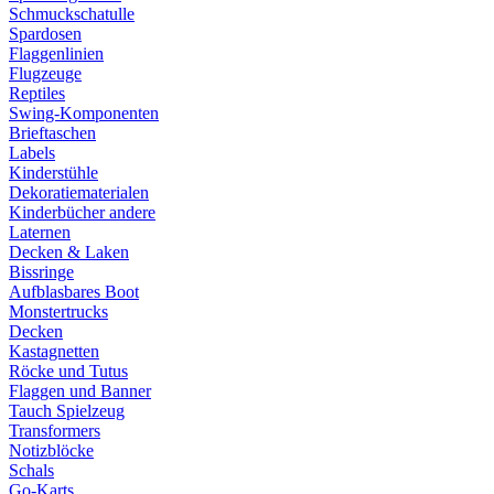
Schmuckschatulle
Spardosen
Flaggenlinien
Flugzeuge
Reptiles
Swing-Komponenten
Brieftaschen
Labels
Kinderstühle
Dekoratiematerialen
Kinderbücher andere
Laternen
Decken & Laken
Bissringe
Aufblasbares Boot
Monstertrucks
Decken
Kastagnetten
Röcke und Tutus
Flaggen und Banner
Tauch Spielzeug
Transformers
Notizblöcke
Schals
Go-Karts