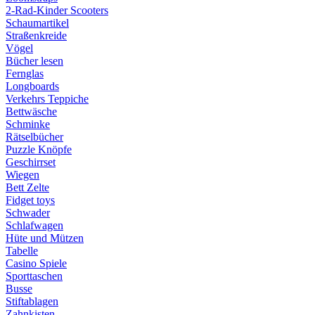
2-Rad-Kinder Scooters
Schaumartikel
Straßenkreide
Vögel
Bücher lesen
Fernglas
Longboards
Verkehrs Teppiche
Bettwäsche
Schminke
Rätselbücher
Puzzle Knöpfe
Geschirrset
Wiegen
Bett Zelte
Fidget toys
Schwader
Schlafwagen
Hüte und Mützen
Tabelle
Casino Spiele
Sporttaschen
Busse
Stiftablagen
Zahnkisten