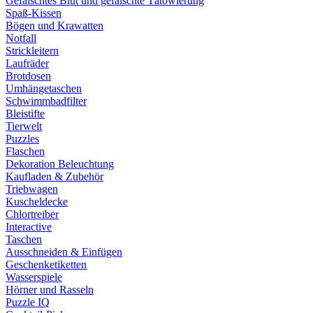
Gefälschtes Blut und gefälschte Tätowierung
Spaß-Kissen
Bögen und Krawatten
Notfall
Strickleitern
Laufräder
Brotdosen
Umhängetaschen
Schwimmbadfilter
Bleistifte
Tierwelt
Puzzles
Flaschen
Dekoration Beleuchtung
Kaufladen & Zubehör
Triebwagen
Kuscheldecke
Chlortreiber
Interactive
Taschen
Ausschneiden & Einfügen
Geschenketiketten
Wasserspiele
Hörner und Rasseln
Puzzle IQ