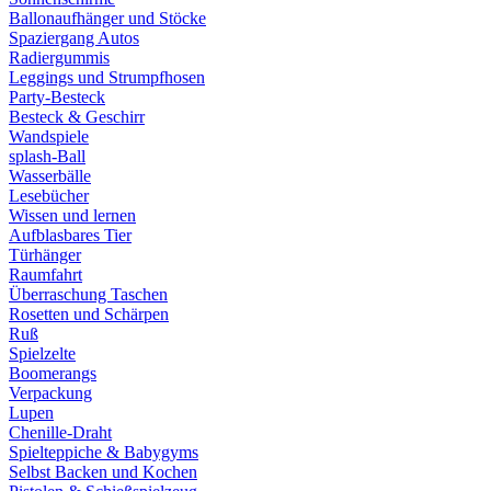
Ballonaufhänger und Stöcke
Spaziergang Autos
Radiergummis
Leggings und Strumpfhosen
Party-Besteck
Besteck & Geschirr
Wandspiele
splash-Ball
Wasserbälle
Lesebücher
Wissen und lernen
Aufblasbares Tier
Türhänger
Raumfahrt
Überraschung Taschen
Rosetten und Schärpen
Ruß
Spielzelte
Boomerangs
Verpackung
Lupen
Chenille-Draht
Spielteppiche & Babygyms
Selbst Backen und Kochen