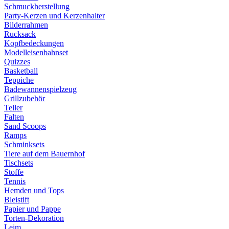
Schmuckherstellung
Party-Kerzen und Kerzenhalter
Bilderrahmen
Rucksack
Kopfbedeckungen
Modelleisenbahnset
Quizzes
Basketball
Teppiche
Badewannenspielzeug
Grillzubehör
Teller
Falten
Sand Scoops
Ramps
Schminksets
Tiere auf dem Bauernhof
Tischsets
Stoffe
Tennis
Hemden und Tops
Bleistift
Papier und Pappe
Torten-Dekoration
Leim