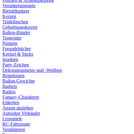
Pistolen & Schießspielzeug
Verankerungssets
Bleistiftspitzer
Kerzen
Trinkflaschen
Geburtstagskerzen
Ballon-Bänder
Tragesitze
Puppets
Freundebücher
Kreisel & Sticks
Insekten
Party-Zeichen
Dekorationsnetze und -Webben
Reisekissen
Ballon-Gewichte
Badsets
Radios
Fantasy-Charaktere
Etiketten
Anzug anziehen
Autositze Verkäufer
Lernspiele
RC-Fahrzeuge
Ventilatoren