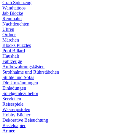
Grab Spielzeug
Wandtattoos
Jab Blöcke
Rennbahn
Nachtleuchten
Uhren
Ordner
Märchen
Blocks Puzzles
Pool Billard
Haushalt
Fahrzeuge
Aufbewahrungskästen
Strohhalme und Rührstäbchen
Stühle und Sofas
Die Umzäunungen
Einladungen
Spielgerätezubehör
Servietten
Reisespiele
Wasserpistolen
Hobby Bücher
Dekorative Beleuchtung
Bastelpapier
Armee