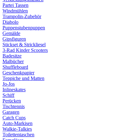
Partei Tassen
Windmühlen
Trampolin-Zubehör
Diabolo
Puppenstubenpuppen
Gemälde
Gipsfiguren
Stickset & Strickliesel
3-Rad Kinder Scooters
Badesitze
Malbücher
Shuffleboard
Geschenkpapier
Teppiche und Matten
Jo-Jos
Inlineskates
Schiff
Perücken
Tischtennis
Garagen
Catch Cups
Auto-Markisen
Walkie-Talkies
Toilettentaschen