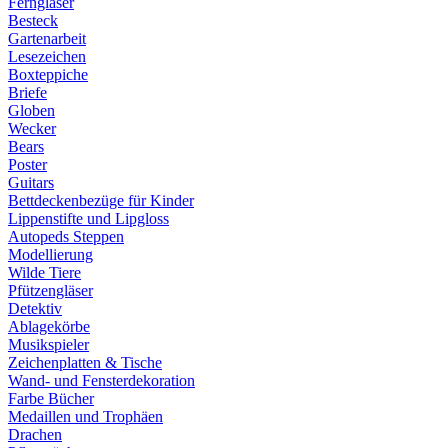
Ferngläser
Besteck
Gartenarbeit
Lesezeichen
Boxteppiche
Briefe
Globen
Wecker
Bears
Poster
Guitars
Bettdeckenbezüge für Kinder
Lippenstifte und Lipgloss
Autopeds Steppen
Modellierung
Wilde Tiere
Pfützengläser
Detektiv
Ablagekörbe
Musikspieler
Zeichenplatten & Tische
Wand- und Fensterdekoration
Farbe Bücher
Medaillen und Trophäen
Drachen