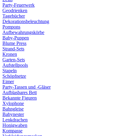
Party-Feuerwerk
Geodrienken
Tagebücher
Dekorationsbeleuchtung
Pompons
Aufbewahrungskörbe
Baby-Puppen
Blume Press
Strand-Sets
Kronen
Garten-Sets
Aufstellpools
Stapeln
Schöpfnetze
Eimer
Party-Tassen und -Gläser
Aufblasbares Bett
Bekannte Figuren
Xylophone
Bahngleise
Babynester
Lenkdrachen
Honigwaben
Kompasse