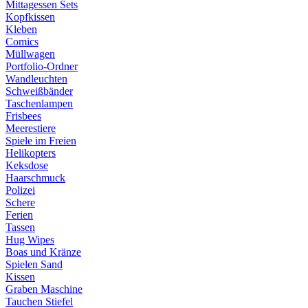
Mittagessen Sets
Kopfkissen
Kleben
Comics
Müllwagen
Portfolio-Ordner
Wandleuchten
Schweißbänder
Taschenlampen
Frisbees
Meerestiere
Spiele im Freien
Helikopters
Keksdose
Haarschmuck
Polizei
Schere
Ferien
Tassen
Hug Wipes
Boas und Kränze
Spielen Sand
Kissen
Graben Maschine
Tauchen Stiefel