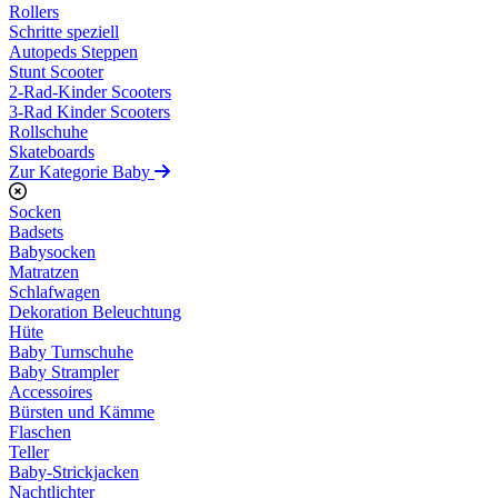
Rollers
Schritte speziell
Autopeds Steppen
Stunt Scooter
2-Rad-Kinder Scooters
3-Rad Kinder Scooters
Rollschuhe
Skateboards
Zur Kategorie Baby
Socken
Badsets
Babysocken
Matratzen
Schlafwagen
Dekoration Beleuchtung
Hüte
Baby Turnschuhe
Baby Strampler
Accessoires
Bürsten und Kämme
Flaschen
Teller
Baby-Strickjacken
Nachtlichter