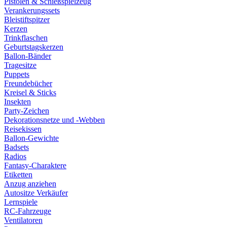
Pistolen & Schießspielzeug
Verankerungssets
Bleistiftspitzer
Kerzen
Trinkflaschen
Geburtstagskerzen
Ballon-Bänder
Tragesitze
Puppets
Freundebücher
Kreisel & Sticks
Insekten
Party-Zeichen
Dekorationsnetze und -Webben
Reisekissen
Ballon-Gewichte
Badsets
Radios
Fantasy-Charaktere
Etiketten
Anzug anziehen
Autositze Verkäufer
Lernspiele
RC-Fahrzeuge
Ventilatoren