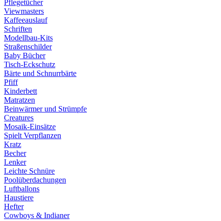
Pflegetücher
Viewmasters
Kaffeeauslauf
Schriften
Modellbau-Kits
Straßenschilder
Baby Bücher
Tisch-Eckschutz
Bärte und Schnurrbärte
Pfiff
Kinderbett
Matratzen
Beinwärmer und Strümpfe
Creatures
Mosaik-Einsätze
Spielt Verpflanzen
Kratz
Becher
Lenker
Leichte Schnüre
Poolüberdachungen
Luftballons
Haustiere
Hefter
Cowboys & Indianer