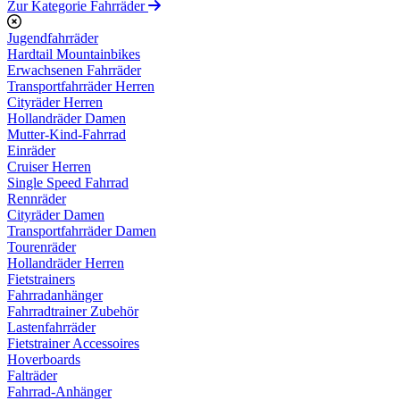
Zur Kategorie Fahrräder
Jugendfahrräder
Hardtail Mountainbikes
Erwachsenen Fahrräder
Transportfahrräder Herren
Cityräder Herren
Hollandräder Damen
Mutter-Kind-Fahrrad
Einräder
Cruiser Herren
Single Speed Fahrrad
Rennräder
Cityräder Damen
Transportfahrräder Damen
Tourenräder
Hollandräder Herren
Fietstrainers
Fahrradanhänger
Fahrradtrainer Zubehör
Lastenfahrräder
Fietstrainer Accessoires
Hoverboards
Falträder
Fahrrad-Anhänger