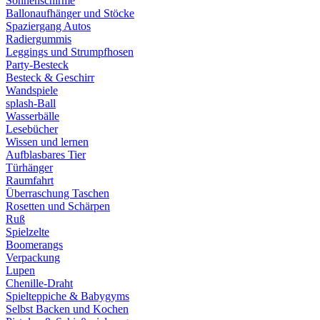
Sonnenschirme
Ballonaufhänger und Stöcke
Spaziergang Autos
Radiergummis
Leggings und Strumpfhosen
Party-Besteck
Besteck & Geschirr
Wandspiele
splash-Ball
Wasserbälle
Lesebücher
Wissen und lernen
Aufblasbares Tier
Türhänger
Raumfahrt
Überraschung Taschen
Rosetten und Schärpen
Ruß
Spielzelte
Boomerangs
Verpackung
Lupen
Chenille-Draht
Spielteppiche & Babygyms
Selbst Backen und Kochen