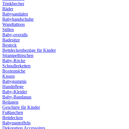
Trinkbecher
Bäder
Babysandalen
Babyhandschuhe
Wandtattoos
Stillen
Baby-overalls
Badesitze
Besteck
Bettdeckenbezüge für Kinder
Strampelhöschen
Baby-Röcke
Schnullerketten
Boxteppiche
Kissen
Babygummis
Handpflege
Baby-Kleider
Baby-Bandanas
Beilagen
Geschirre für Kinder
Fußtaschen
Bettdecken
Babypantoffeln
Dekoration Accessoires