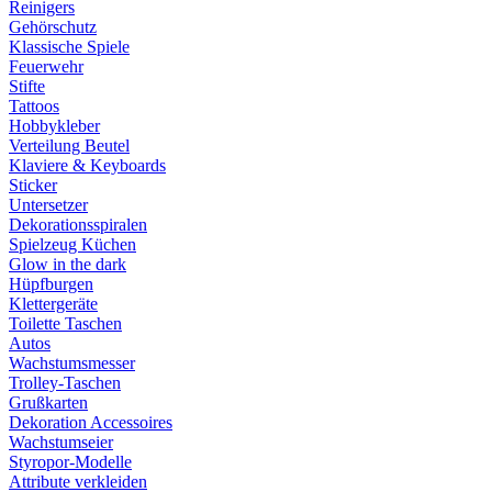
Reinigers
Gehörschutz
Klassische Spiele
Feuerwehr
Stifte
Tattoos
Hobbykleber
Verteilung Beutel
Klaviere & Keyboards
Sticker
Untersetzer
Dekorationsspiralen
Spielzeug Küchen
Glow in the dark
Hüpfburgen
Klettergeräte
Toilette Taschen
Autos
Wachstumsmesser
Trolley-Taschen
Grußkarten
Dekoration Accessoires
Wachstumseier
Styropor-Modelle
Attribute verkleiden