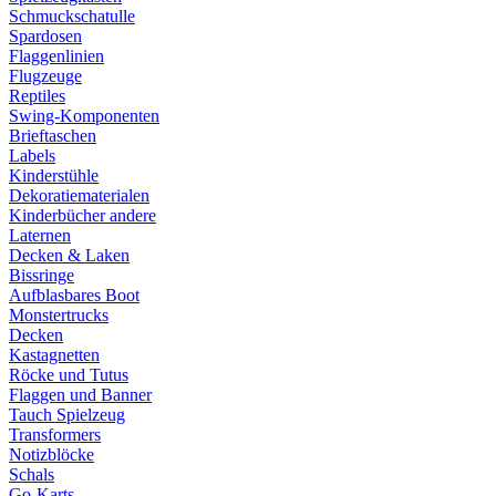
Schmuckschatulle
Spardosen
Flaggenlinien
Flugzeuge
Reptiles
Swing-Komponenten
Brieftaschen
Labels
Kinderstühle
Dekoratiematerialen
Kinderbücher andere
Laternen
Decken & Laken
Bissringe
Aufblasbares Boot
Monstertrucks
Decken
Kastagnetten
Röcke und Tutus
Flaggen und Banner
Tauch Spielzeug
Transformers
Notizblöcke
Schals
Go-Karts