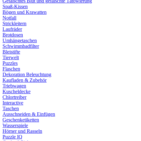
Gefälschtes Blut und gefälschte Tätowierung
Spaß-Kissen
Bögen und Krawatten
Notfall
Strickleitern
Laufräder
Brotdosen
Umhängetaschen
Schwimmbadfilter
Bleistifte
Tierwelt
Puzzles
Flaschen
Dekoration Beleuchtung
Kaufladen & Zubehör
Triebwagen
Kuscheldecke
Chlortreiber
Interactive
Taschen
Ausschneiden & Einfügen
Geschenketiketten
Wasserspiele
Hörner und Rasseln
Puzzle IQ