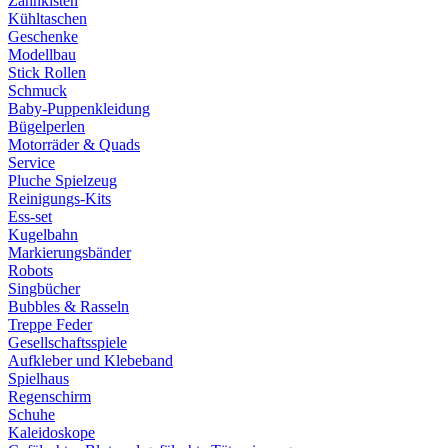
Zahnkisten
Kühltaschen
Geschenke
Modellbau
Stick Rollen
Schmuck
Baby-Puppenkleidung
Bügelperlen
Motorräder & Quads
Service
Pluche Spielzeug
Reinigungs-Kits
Ess-set
Kugelbahn
Markierungsbänder
Robots
Singbücher
Bubbles & Rasseln
Treppe Feder
Gesellschaftsspiele
Aufkleber und Klebeband
Spielhaus
Regenschirm
Schuhe
Kaleidoskope