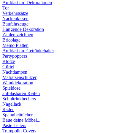
Aufblasbare Dekorationen
Tor
Verkehrssätze
Nackenkissen
Baufahrzeuge
Hängende Dekoration
Zahlen zeichnen
Bricolage
Memo Platten
Aufblasbare Getränkehalter
Partypoppers
Klötze
Gürtel
Nachtlampen
Matratzenschützer
Wanddekoration
Spieldose
aufblasbaren Reifen
Schultrinkbechers
Nagellack
Räder
Spannbetttücher
Baue deine Möbel...
Paste Letters
Trampolin Covers