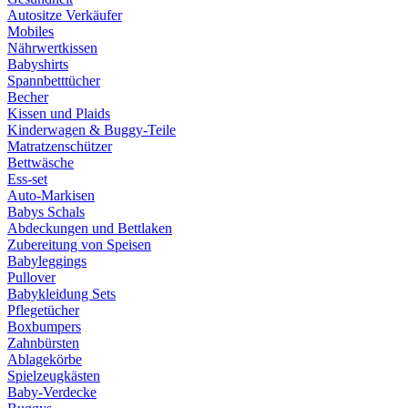
Autositze Verkäufer
Mobiles
Nährwertkissen
Babyshirts
Spannbetttücher
Becher
Kissen und Plaids
Kinderwagen & Buggy-Teile
Matratzenschützer
Bettwäsche
Ess-set
Auto-Markisen
Babys Schals
Abdeckungen und Bettlaken
Zubereitung von Speisen
Babyleggings
Pullover
Babykleidung Sets
Pflegetücher
Boxbumpers
Zahnbürsten
Ablagekörbe
Spielzeugkästen
Baby-Verdecke