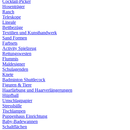
Cocktail-Picker
Hosenträger
Ranch
Teleskope
Lineale
Bettbezüge
Textilien und Kunsthandwerk
Sand Formen
Farbsets
Activity Spielzeug
Rettungswesten
Flummis
Maldesigner
Schulagenden
Knete
Badminton Shuttlecock
Figuren & Tiere
Haarfärbung und Haarverlängerungen
Hüpfball
Umschlagpapier
Stressbälle
Tischlampen
Puppenhaus Einrichtung
Baby-Badewannen
Schaltflächen