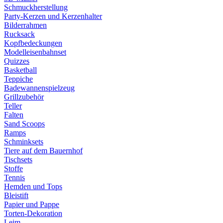
Schmuckherstellung
Party-Kerzen und Kerzenhalter
Bilderrahmen
Rucksack
Kopfbedeckungen
Modelleisenbahnset
Quizzes
Basketball
Teppiche
Badewannenspielzeug
Grillzubehör
Teller
Falten
Sand Scoops
Ramps
Schminksets
Tiere auf dem Bauernhof
Tischsets
Stoffe
Tennis
Hemden und Tops
Bleistift
Papier und Pappe
Torten-Dekoration
Leim