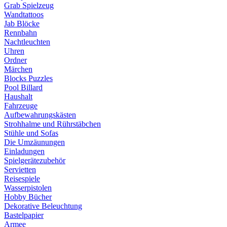
Grab Spielzeug
Wandtattoos
Jab Blöcke
Rennbahn
Nachtleuchten
Uhren
Ordner
Märchen
Blocks Puzzles
Pool Billard
Haushalt
Fahrzeuge
Aufbewahrungskästen
Strohhalme und Rührstäbchen
Stühle und Sofas
Die Umzäunungen
Einladungen
Spielgerätezubehör
Servietten
Reisespiele
Wasserpistolen
Hobby Bücher
Dekorative Beleuchtung
Bastelpapier
Armee