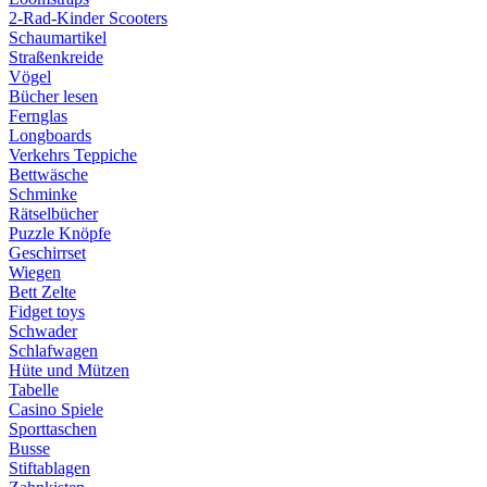
2-Rad-Kinder Scooters
Schaumartikel
Straßenkreide
Vögel
Bücher lesen
Fernglas
Longboards
Verkehrs Teppiche
Bettwäsche
Schminke
Rätselbücher
Puzzle Knöpfe
Geschirrset
Wiegen
Bett Zelte
Fidget toys
Schwader
Schlafwagen
Hüte und Mützen
Tabelle
Casino Spiele
Sporttaschen
Busse
Stiftablagen