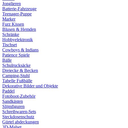
Jonglieren
Batterie-Fahrzeuge
Teenager-Puppe
Marker
Furz Kissen
Blusen & Hemden
Schränke
Hobbyelektronik
Tischset
Cowboys & Indians
Patience Spiele
Bälle
Schulrucksäcke
Dreiecke & Becken
Camping-Stuhl
Tabelle Fußbälle
Dekorative Bilder und Objekte
Paddel
Fotoboot-Zubehör
Sandkästen
Slijmfiguren
Schreibwaren-Sets
Steckdosenschutz
Gürtel abdeckungen
3D-Malset