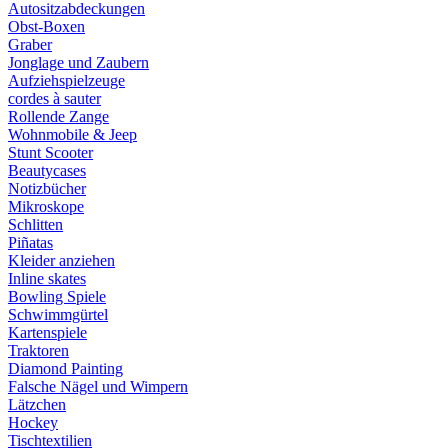
Autositzabdeckungen
Obst-Boxen
Graber
Jonglage und Zaubern
Aufziehspielzeuge
cordes à sauter
Rollende Zange
Wohnmobile & Jeep
Stunt Scooter
Beautycases
Notizbücher
Mikroskope
Schlitten
Piñatas
Kleider anziehen
Inline skates
Bowling Spiele
Schwimmgürtel
Kartenspiele
Traktoren
Diamond Painting
Falsche Nägel und Wimpern
Lätzchen
Hockey
Tischtextilien