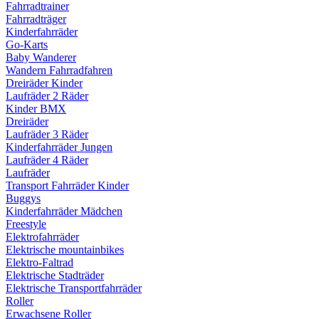
Fahrradtrainer
Fahrradträger
Kinderfahrräder
Go-Karts
Baby Wanderer
Wandern Fahrradfahren
Dreiräder Kinder
Laufräder 2 Räder
Kinder BMX
Dreiräder
Laufräder 3 Räder
Kinderfahrräder Jungen
Laufräder 4 Räder
Laufräder
Transport Fahrräder Kinder
Buggys
Kinderfahrräder Mädchen
Freestyle
Elektrofahrräder
Elektrische mountainbikes
Elektro-Faltrad
Elektrische Stadträder
Elektrische Transportfahrräder
Roller
Erwachsene Roller