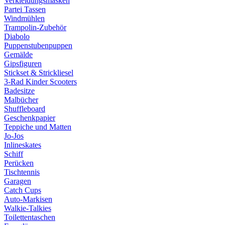
Verkleidungsmasken
Partei Tassen
Windmühlen
Trampolin-Zubehör
Diabolo
Puppenstubenpuppen
Gemälde
Gipsfiguren
Stickset & Strickliesel
3-Rad Kinder Scooters
Badesitze
Malbücher
Shuffleboard
Geschenkpapier
Teppiche und Matten
Jo-Jos
Inlineskates
Schiff
Perücken
Tischtennis
Garagen
Catch Cups
Auto-Markisen
Walkie-Talkies
Toilettentaschen