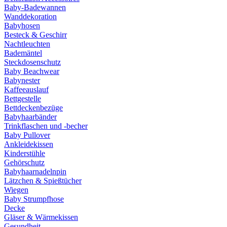
Baby-Badewannen
Wanddekoration
Babyhosen
Besteck & Geschirr
Nachtleuchten
Bademäntel
Steckdosenschutz
Baby Beachwear
Babynester
Kaffeeauslauf
Bettgestelle
Bettdeckenbezüge
Babyhaarbänder
Trinkflaschen und -becher
Baby Pullover
Ankleidekissen
Kinderstühle
Gehörschutz
Babyhaarnadelnpin
Lätzchen & Spießtücher
Wiegen
Baby Strumpfhose
Decke
Gläser & Wärmekissen
Gesundheit