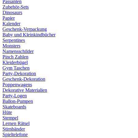
Passanten
Zubehör-Sets
Dinosaurs
Papier
Kalender
Geschenk-Verpackung
Baby und Kleinkindbücher
Serpentines
Monsters
Namensschilder
Pinch Zahlen
Kleiderbügel
Gym Taschen
Party-Dekoration
Geschenk-Dekoration
Poppenwagens
Dekorative Materialien
Party-Logen
Ballon-Pumpen
Skateboards
Hüte
Stempel
Lernen Rätsel
Stirnbänder
Spieltelefone