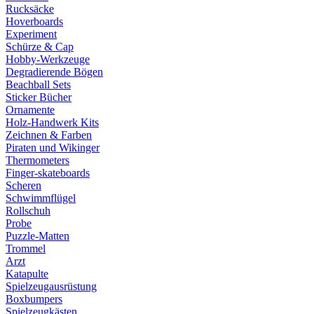
Rucksäcke
Hoverboards
Experiment
Schürze & Cap
Hobby-Werkzeuge
Degradierende Bögen
Beachball Sets
Sticker Bücher
Ornamente
Holz-Handwerk Kits
Zeichnen & Farben
Piraten und Wikinger
Thermometers
Finger-skateboards
Scheren
Schwimmflügel
Rollschuh
Probe
Puzzle-Matten
Trommel
Arzt
Katapulte
Spielzeugausrüstung
Boxbumpers
Spielzeugkästen