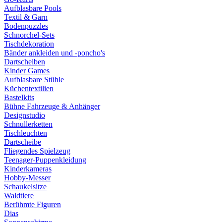
Aufblasbare Pools
Textil & Garn
Bodenpuzzles
Schnorchel-Sets
Tischdekoration
Bänder ankleiden und -poncho's
Dartscheiben
Kinder Games
Aufblasbare Stühle
Küchentextilien
Bastelkits
Bühne Fahrzeuge & Anhänger
Designstudio
Schnullerketten
Tischleuchten
Dartscheibe
Fliegendes Spielzeug
Teenager-Puppenkleidung
Kinderkameras
Hobby-Messer
Schaukelsitze
Waldtiere
Berühmte Figuren
Dias