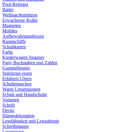
Pool-Reiniger
Bäder
Weihnachtsmützen
Erwachsene Roller
Magneten
Mobiles
Aufbewahrungsboxen
Raumschiffe
Schubkarren
Farbe
Kinderwagen Spanner
Party Buchstaben und Zahlen
Gummifiguren
Spielzeug essen
Erfahren Uhren
Schultertaschen
Warm Umarmungen
Schals und Handschuhe
Vorlagen
Schrift
Decke
Hängedekoration
Lesefähigkeit und Legasthenie
Schreibmappe
Loomstraps