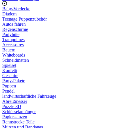
Baby-Verdecke
Diadem
Teenage Puppenzubehör
Autos fahren
Regenschirme
Partyhüte
Trampolines
Accessoires
Bauern
Whiteboards
Schneidmatten
Spielset
Konfetti
Geschirr
Party-Pakete
Puppen
Pendel
landwirtschaftliche Fahrzeuge
Abreißmesser
Puzzle 3D
Schlüsselanhänger
Papierstanzen
Rennstrecke Teile
Mützen und Bandanas