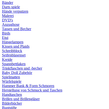
Bänder
Darts spiele
Hände verputzen
Malerei
DVD's
Anzughose
Tassen und Becher
Birds
Etui
Hängelampen
Kissen und Plaids
Schreibblock
Seifenblasenset
Kreide
Spannbettlaken
Trinkflaschen und -becher
Baby Doll Zubehör
Spielmatten
Würfelspiele
Hammer Bank & Form Schmoren
Herstellung von Schmuck und Taschen
Handtaschen
Brillen und Brillengläser
Bilderbücher
Buntstifte