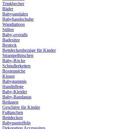
Trinkbecher
Bäder
Babysandalen
Babyhandschuhe
Wandtattoos
Stillen
Baby-overalls
Badesitze
Besteck
Bettdeckenbezüge für Kinder
Strampelhöschen
Baby-Röcke
Schnullerketten
Boxteppiche
Kissen
Babygummis
Handpflege
Baby-Kleider
Baby-Bandanas
Beilagen
Geschirre für Kinder
Fußtaschen
Bettdecken
Babypantoffeln
Dekoration Accessoires