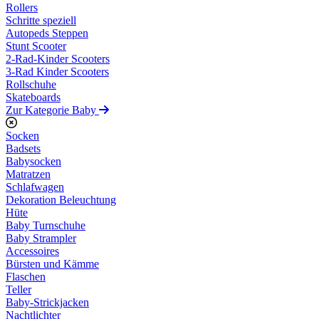
Rollers
Schritte speziell
Autopeds Steppen
Stunt Scooter
2-Rad-Kinder Scooters
3-Rad Kinder Scooters
Rollschuhe
Skateboards
Zur Kategorie Baby
Socken
Badsets
Babysocken
Matratzen
Schlafwagen
Dekoration Beleuchtung
Hüte
Baby Turnschuhe
Baby Strampler
Accessoires
Bürsten und Kämme
Flaschen
Teller
Baby-Strickjacken
Nachtlichter