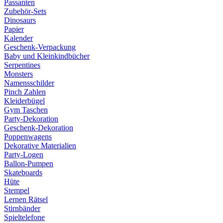
Passanten
Zubehör-Sets
Dinosaurs
Papier
Kalender
Geschenk-Verpackung
Baby und Kleinkindbücher
Serpentines
Monsters
Namensschilder
Pinch Zahlen
Kleiderbügel
Gym Taschen
Party-Dekoration
Geschenk-Dekoration
Poppenwagens
Dekorative Materialien
Party-Logen
Ballon-Pumpen
Skateboards
Hüte
Stempel
Lernen Rätsel
Stirnbänder
Spieltelefone