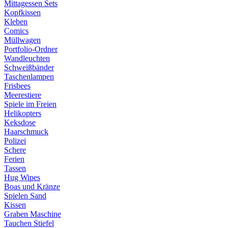
Mittagessen Sets
Kopfkissen
Kleben
Comics
Müllwagen
Portfolio-Ordner
Wandleuchten
Schweißbänder
Taschenlampen
Frisbees
Meerestiere
Spiele im Freien
Helikopters
Keksdose
Haarschmuck
Polizei
Schere
Ferien
Tassen
Hug Wipes
Boas und Kränze
Spielen Sand
Kissen
Graben Maschine
Tauchen Stiefel