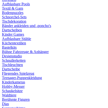
Aufblasbare Pools
Textil & Garn
Bodenpuzzles
Schnorchel-Sets
Tischdekoration
Bänder ankleiden und -poncho's
Dartscheiben
Kinder Games
Aufblasbare Stühle
Küchentextilien
Bastelkits
Bühne Fahrzeuge & Anhänger
Designstudio
Schnullerketten
Tischleuchten
Dartscheibe
Fliegendes Spielzeug
Teenager-Puppenkleidung
Kinderkameras
Hobby-Messer
Schaukelsitze
Waldtiere
Berühmte Figuren
Dias