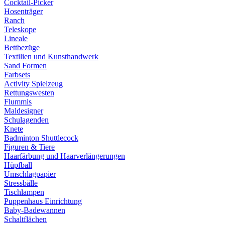
Cocktail-Picker
Hosenträger
Ranch
Teleskope
Lineale
Bettbezüge
Textilien und Kunsthandwerk
Sand Formen
Farbsets
Activity Spielzeug
Rettungswesten
Flummis
Maldesigner
Schulagenden
Knete
Badminton Shuttlecock
Figuren & Tiere
Haarfärbung und Haarverlängerungen
Hüpfball
Umschlagpapier
Stressbälle
Tischlampen
Puppenhaus Einrichtung
Baby-Badewannen
Schaltflächen