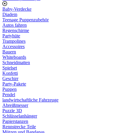
Baby-Verdecke
Diadem
Teenage Puppenzubehör
Autos fahren
Regenschirme
Partyhüte
Trampolines
Accessoires
Bauern
Whiteboards
Schneidmatten
Spielset
Konfetti
Geschirr
Party-Pakete
Puppen
Pendel
landwirtschaftliche Fahrzeuge
Abreißmesser
Puzzle 3D
Schlüsselanhänger
Papierstanzen
Rennstrecke Teile
Mützen und Bandanas