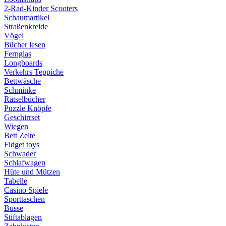
2-Rad-Kinder Scooters
Schaumartikel
Straßenkreide
Vögel
Bücher lesen
Fernglas
Longboards
Verkehrs Teppiche
Bettwäsche
Schminke
Rätselbücher
Puzzle Knöpfe
Geschirrset
Wiegen
Bett Zelte
Fidget toys
Schwader
Schlafwagen
Hüte und Mützen
Tabelle
Casino Spiele
Sporttaschen
Busse
Stiftablagen