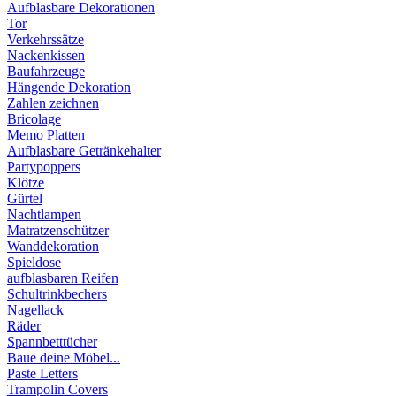
Aufblasbare Dekorationen
Tor
Verkehrssätze
Nackenkissen
Baufahrzeuge
Hängende Dekoration
Zahlen zeichnen
Bricolage
Memo Platten
Aufblasbare Getränkehalter
Partypoppers
Klötze
Gürtel
Nachtlampen
Matratzenschützer
Wanddekoration
Spieldose
aufblasbaren Reifen
Schultrinkbechers
Nagellack
Räder
Spannbetttücher
Baue deine Möbel...
Paste Letters
Trampolin Covers