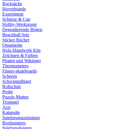
Rucksäcke
Hoverboards
Experiment
Schürze & Cap
Hobby-Werkzeuge
Degradierende Bögen
Beachball Sets
Sticker Bücher
Ornamente
Holz-Handwerk Kits
Zeichnen & Farben
Piraten und Wikinger
Thermometers
Finger-skateboards
Scheren
Schwimmflügel
Rollschuh
Probe
Puzzle-Matten
Trommel
Arzt
Katapulte
Spielzeugausrüstung
Boxbumpers
Spielzeugkästen