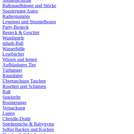
Sonnenschirme
Ballonaufhänger und Stöcke
Spaziergang Autos
Radiergummis
Leggings und Strumpfhosen
Party-Besteck
Besteck & Geschirr
Wandspiele
splash-Ball
Wasserbälle
Lesebücher
Wissen und lernen
Aufblasbares Tier
Türhänger
Raumfahrt
Überraschung Taschen
Rosetten und Schärpen
Ruß
Spielzelte
Boomerangs
Verpackung
Lupen
Chenille-Draht
Spielteppiche & Babygyms
Selbst Backen und Kochen