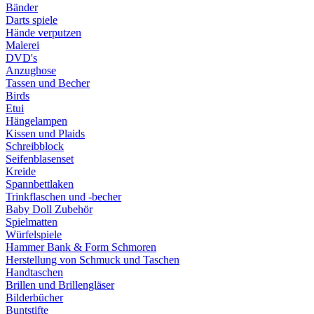
Bänder
Darts spiele
Hände verputzen
Malerei
DVD's
Anzughose
Tassen und Becher
Birds
Etui
Hängelampen
Kissen und Plaids
Schreibblock
Seifenblasenset
Kreide
Spannbettlaken
Trinkflaschen und -becher
Baby Doll Zubehör
Spielmatten
Würfelspiele
Hammer Bank & Form Schmoren
Herstellung von Schmuck und Taschen
Handtaschen
Brillen und Brillengläser
Bilderbücher
Buntstifte