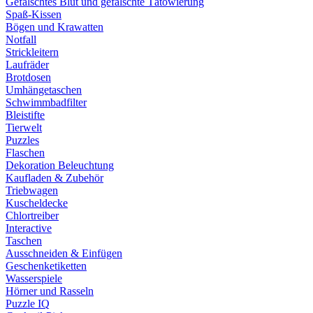
Gefälschtes Blut und gefälschte Tätowierung
Spaß-Kissen
Bögen und Krawatten
Notfall
Strickleitern
Laufräder
Brotdosen
Umhängetaschen
Schwimmbadfilter
Bleistifte
Tierwelt
Puzzles
Flaschen
Dekoration Beleuchtung
Kaufladen & Zubehör
Triebwagen
Kuscheldecke
Chlortreiber
Interactive
Taschen
Ausschneiden & Einfügen
Geschenketiketten
Wasserspiele
Hörner und Rasseln
Puzzle IQ