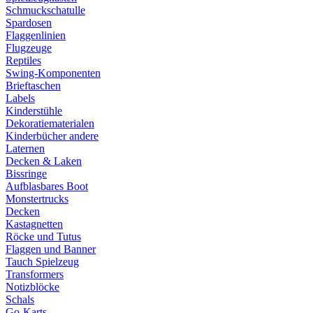
Schmuckschatulle
Spardosen
Flaggenlinien
Flugzeuge
Reptiles
Swing-Komponenten
Brieftaschen
Labels
Kinderstühle
Dekoratiematerialen
Kinderbücher andere
Laternen
Decken & Laken
Bissringe
Aufblasbares Boot
Monstertrucks
Decken
Kastagnetten
Röcke und Tutus
Flaggen und Banner
Tauch Spielzeug
Transformers
Notizblöcke
Schals
Go-Karts