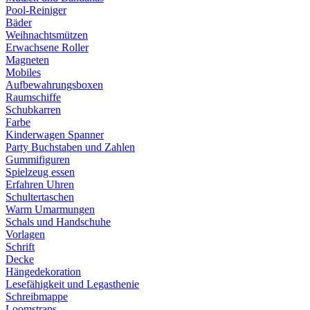
Pool-Reiniger
Bäder
Weihnachtsmützen
Erwachsene Roller
Magneten
Mobiles
Aufbewahrungsboxen
Raumschiffe
Schubkarren
Farbe
Kinderwagen Spanner
Party Buchstaben und Zahlen
Gummifiguren
Spielzeug essen
Erfahren Uhren
Schultertaschen
Warm Umarmungen
Schals und Handschuhe
Vorlagen
Schrift
Decke
Hängedekoration
Lesefähigkeit und Legasthenie
Schreibmappe
Loomstraps