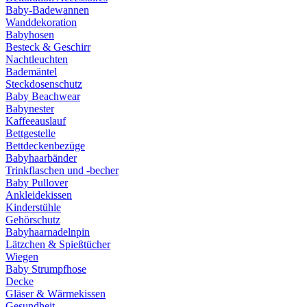
Baby-Badewannen
Wanddekoration
Babyhosen
Besteck & Geschirr
Nachtleuchten
Bademäntel
Steckdosenschutz
Baby Beachwear
Babynester
Kaffeeauslauf
Bettgestelle
Bettdeckenbezüge
Babyhaarbänder
Trinkflaschen und -becher
Baby Pullover
Ankleidekissen
Kinderstühle
Gehörschutz
Babyhaarnadelnpin
Lätzchen & Spießtücher
Wiegen
Baby Strumpfhose
Decke
Gläser & Wärmekissen
Gesundheit