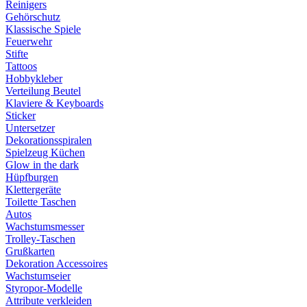
Reinigers
Gehörschutz
Klassische Spiele
Feuerwehr
Stifte
Tattoos
Hobbykleber
Verteilung Beutel
Klaviere & Keyboards
Sticker
Untersetzer
Dekorationsspiralen
Spielzeug Küchen
Glow in the dark
Hüpfburgen
Klettergeräte
Toilette Taschen
Autos
Wachstumsmesser
Trolley-Taschen
Grußkarten
Dekoration Accessoires
Wachstumseier
Styropor-Modelle
Attribute verkleiden