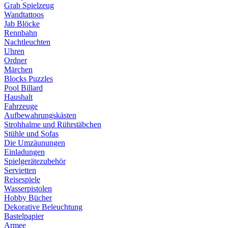
Grab Spielzeug
Wandtattoos
Jab Blöcke
Rennbahn
Nachtleuchten
Uhren
Ordner
Märchen
Blocks Puzzles
Pool Billard
Haushalt
Fahrzeuge
Aufbewahrungskästen
Strohhalme und Rührstäbchen
Stühle und Sofas
Die Umzäunungen
Einladungen
Spielgerätezubehör
Servietten
Reisespiele
Wasserpistolen
Hobby Bücher
Dekorative Beleuchtung
Bastelpapier
Armee