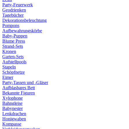
Party-Feuerwerk
Geodrienken
Tagebücher
Dekorationsbeleuchtung
Pompons
Aufbewahrungskörbe
Baby-Puppen
Blume Press
Strand-Sets
Kronen
Garten-Sets
Aufstellpools
Stapeln
Schöpfnetze
Eimer
Party-Tassen und -Gläser
Aufblasbares Bett
Bekannte Figuren
Xylophone
Bahngleise
Babynester
Lenkdrachen
Honigwaben
Kompasse