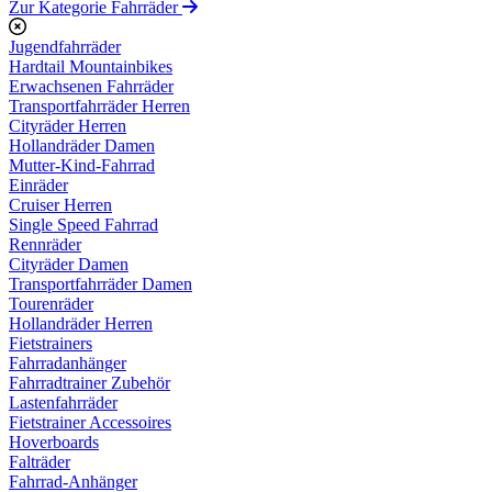
Zur Kategorie Fahrräder
Jugendfahrräder
Hardtail Mountainbikes
Erwachsenen Fahrräder
Transportfahrräder Herren
Cityräder Herren
Hollandräder Damen
Mutter-Kind-Fahrrad
Einräder
Cruiser Herren
Single Speed Fahrrad
Rennräder
Cityräder Damen
Transportfahrräder Damen
Tourenräder
Hollandräder Herren
Fietstrainers
Fahrradanhänger
Fahrradtrainer Zubehör
Lastenfahrräder
Fietstrainer Accessoires
Hoverboards
Falträder
Fahrrad-Anhänger