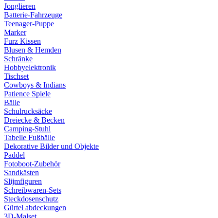
Jonglieren
Batterie-Fahrzeuge
Teenager-Puppe
Marker
Furz Kissen
Blusen & Hemden
Schränke
Hobbyelektronik
Tischset
Cowboys & Indians
Patience Spiele
Bälle
Schulrucksäcke
Dreiecke & Becken
Camping-Stuhl
Tabelle Fußbälle
Dekorative Bilder und Objekte
Paddel
Fotoboot-Zubehör
Sandkästen
Slijmfiguren
Schreibwaren-Sets
Steckdosenschutz
Gürtel abdeckungen
3D-Malset