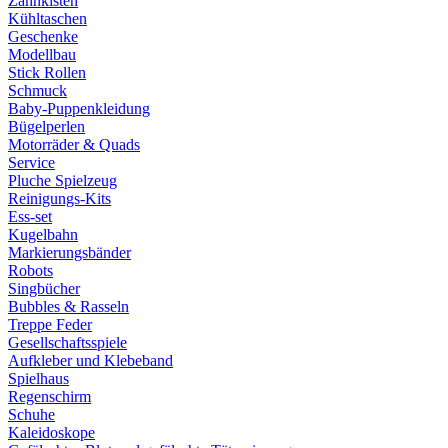
Zahnkisten
Kühltaschen
Geschenke
Modellbau
Stick Rollen
Schmuck
Baby-Puppenkleidung
Bügelperlen
Motorräder & Quads
Service
Pluche Spielzeug
Reinigungs-Kits
Ess-set
Kugelbahn
Markierungsbänder
Robots
Singbücher
Bubbles & Rasseln
Treppe Feder
Gesellschaftsspiele
Aufkleber und Klebeband
Spielhaus
Regenschirm
Schuhe
Kaleidoskope