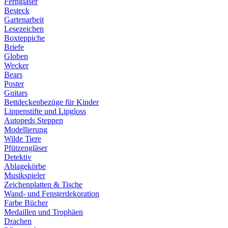
Ferngläser
Besteck
Gartenarbeit
Lesezeichen
Boxteppiche
Briefe
Globen
Wecker
Bears
Poster
Guitars
Bettdeckenbezüge für Kinder
Lippenstifte und Lipgloss
Autopeds Steppen
Modellierung
Wilde Tiere
Pfützengläser
Detektiv
Ablagekörbe
Musikspieler
Zeichenplatten & Tische
Wand- und Fensterdekoration
Farbe Bücher
Medaillen und Trophäen
Drachen