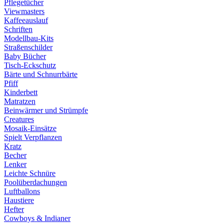
Pflegetücher
Viewmasters
Kaffeeauslauf
Schriften
Modellbau-Kits
Straßenschilder
Baby Bücher
Tisch-Eckschutz
Bärte und Schnurrbärte
Pfiff
Kinderbett
Matratzen
Beinwärmer und Strümpfe
Creatures
Mosaik-Einsätze
Spielt Verpflanzen
Kratz
Becher
Lenker
Leichte Schnüre
Poolüberdachungen
Luftballons
Haustiere
Hefter
Cowboys & Indianer