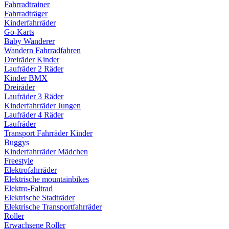
Fahrradtrainer
Fahrradträger
Kinderfahrräder
Go-Karts
Baby Wanderer
Wandern Fahrradfahren
Dreiräder Kinder
Laufräder 2 Räder
Kinder BMX
Dreiräder
Laufräder 3 Räder
Kinderfahrräder Jungen
Laufräder 4 Räder
Laufräder
Transport Fahrräder Kinder
Buggys
Kinderfahrräder Mädchen
Freestyle
Elektrofahrräder
Elektrische mountainbikes
Elektro-Faltrad
Elektrische Stadträder
Elektrische Transportfahrräder
Roller
Erwachsene Roller