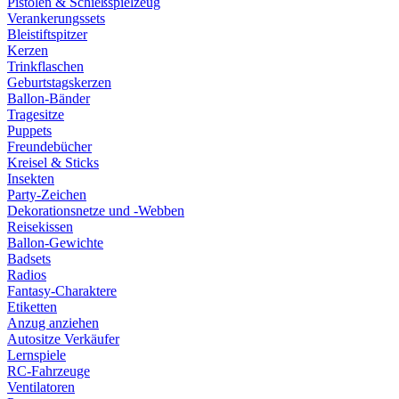
Pistolen & Schießspielzeug
Verankerungssets
Bleistiftspitzer
Kerzen
Trinkflaschen
Geburtstagskerzen
Ballon-Bänder
Tragesitze
Puppets
Freundebücher
Kreisel & Sticks
Insekten
Party-Zeichen
Dekorationsnetze und -Webben
Reisekissen
Ballon-Gewichte
Badsets
Radios
Fantasy-Charaktere
Etiketten
Anzug anziehen
Autositze Verkäufer
Lernspiele
RC-Fahrzeuge
Ventilatoren