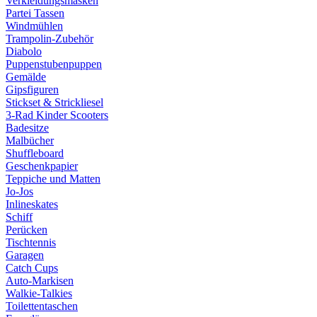
Verkleidungsmasken
Partei Tassen
Windmühlen
Trampolin-Zubehör
Diabolo
Puppenstubenpuppen
Gemälde
Gipsfiguren
Stickset & Strickliesel
3-Rad Kinder Scooters
Badesitze
Malbücher
Shuffleboard
Geschenkpapier
Teppiche und Matten
Jo-Jos
Inlineskates
Schiff
Perücken
Tischtennis
Garagen
Catch Cups
Auto-Markisen
Walkie-Talkies
Toilettentaschen