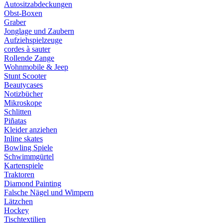
Autositzabdeckungen
Obst-Boxen
Graber
Jonglage und Zaubern
Aufziehspielzeuge
cordes à sauter
Rollende Zange
Wohnmobile & Jeep
Stunt Scooter
Beautycases
Notizbücher
Mikroskope
Schlitten
Piñatas
Kleider anziehen
Inline skates
Bowling Spiele
Schwimmgürtel
Kartenspiele
Traktoren
Diamond Painting
Falsche Nägel und Wimpern
Lätzchen
Hockey
Tischtextilien