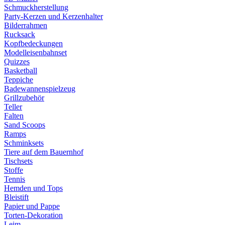
Schmuckherstellung
Party-Kerzen und Kerzenhalter
Bilderrahmen
Rucksack
Kopfbedeckungen
Modelleisenbahnset
Quizzes
Basketball
Teppiche
Badewannenspielzeug
Grillzubehör
Teller
Falten
Sand Scoops
Ramps
Schminksets
Tiere auf dem Bauernhof
Tischsets
Stoffe
Tennis
Hemden und Tops
Bleistift
Papier und Pappe
Torten-Dekoration
Leim