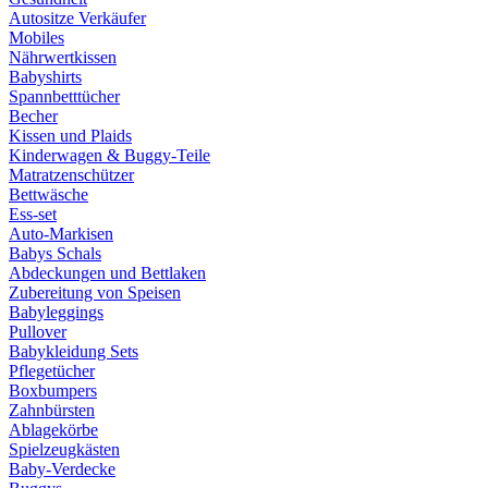
Autositze Verkäufer
Mobiles
Nährwertkissen
Babyshirts
Spannbetttücher
Becher
Kissen und Plaids
Kinderwagen & Buggy-Teile
Matratzenschützer
Bettwäsche
Ess-set
Auto-Markisen
Babys Schals
Abdeckungen und Bettlaken
Zubereitung von Speisen
Babyleggings
Pullover
Babykleidung Sets
Pflegetücher
Boxbumpers
Zahnbürsten
Ablagekörbe
Spielzeugkästen
Baby-Verdecke