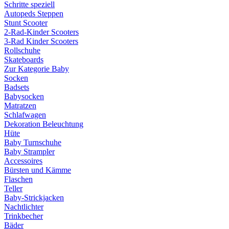
Schritte speziell
Autopeds Steppen
Stunt Scooter
2-Rad-Kinder Scooters
3-Rad Kinder Scooters
Rollschuhe
Skateboards
Zur Kategorie Baby
Socken
Badsets
Babysocken
Matratzen
Schlafwagen
Dekoration Beleuchtung
Hüte
Baby Turnschuhe
Baby Strampler
Accessoires
Bürsten und Kämme
Flaschen
Teller
Baby-Strickjacken
Nachtlichter
Trinkbecher
Bäder