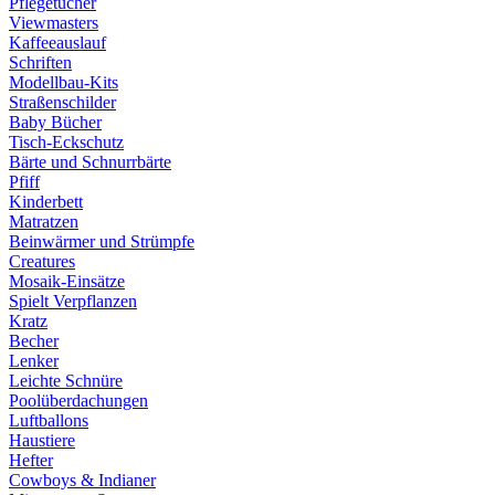
Pflegetücher
Viewmasters
Kaffeeauslauf
Schriften
Modellbau-Kits
Straßenschilder
Baby Bücher
Tisch-Eckschutz
Bärte und Schnurrbärte
Pfiff
Kinderbett
Matratzen
Beinwärmer und Strümpfe
Creatures
Mosaik-Einsätze
Spielt Verpflanzen
Kratz
Becher
Lenker
Leichte Schnüre
Poolüberdachungen
Luftballons
Haustiere
Hefter
Cowboys & Indianer