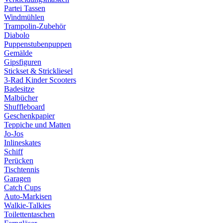
Partei Tassen
Windmühlen
Trampolin-Zubehör
Diabolo
Puppenstubenpuppen
Gemälde
Gipsfiguren
Stickset & Strickliesel
3-Rad Kinder Scooters
Badesitze
Malbücher
Shuffleboard
Geschenkpapier
Teppiche und Matten
Jo-Jos
Inlineskates
Schiff
Perücken
Tischtennis
Garagen
Catch Cups
Auto-Markisen
Walkie-Talkies
Toilettentaschen