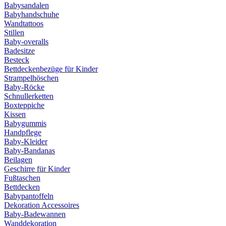
Babysandalen
Babyhandschuhe
Wandtattoos
Stillen
Baby-overalls
Badesitze
Besteck
Bettdeckenbezüge für Kinder
Strampelhöschen
Baby-Röcke
Schnullerketten
Boxteppiche
Kissen
Babygummis
Handpflege
Baby-Kleider
Baby-Bandanas
Beilagen
Geschirre für Kinder
Fußtaschen
Bettdecken
Babypantoffeln
Dekoration Accessoires
Baby-Badewannen
Wanddekoration