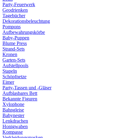
Party-Feuerwerk
Geodrienken
Tagebücher
Dekorationsbeleuchtung
Pompons
Aufbewahrungskörbe
Baby-Puppen
Blume Press
Strand-Sets
Kronen
Garten-Sets
Aufstellpools
Stapeln
Schöpfnetze
Eimer
Party-Tassen und -Gläser
Aufblasbares Bett
Bekannte Figuren
Xylophone
Bahngleise
Babynester
Lenkdrachen
Honigwaben
Kompasse
Verkleidungsmasken