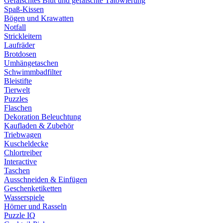
Gefälschtes Blut und gefälschte Tätowierung
Spaß-Kissen
Bögen und Krawatten
Notfall
Strickleitern
Laufräder
Brotdosen
Umhängetaschen
Schwimmbadfilter
Bleistifte
Tierwelt
Puzzles
Flaschen
Dekoration Beleuchtung
Kaufladen & Zubehör
Triebwagen
Kuscheldecke
Chlortreiber
Interactive
Taschen
Ausschneiden & Einfügen
Geschenketiketten
Wasserspiele
Hörner und Rasseln
Puzzle IQ