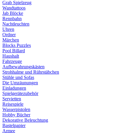
Grab Spielzeug
Wandtattoos
Jab Blöcke
Rennbahn
Nachtleuchten
Uhren
Ordner
Märchen
Blocks Puzzles
Pool Billard
Haushalt
Fahrzeuge
Aufbewahrungskästen
Strohhalme und Rührstäbchen
Stühle und Sofas
Die Umzäunungen
Einladungen
Spielgerätezubehör
Servietten
Reisespiele
Wasserpistolen
Hobby Bücher
Dekorative Beleuchtung
Bastelpapier
Armee