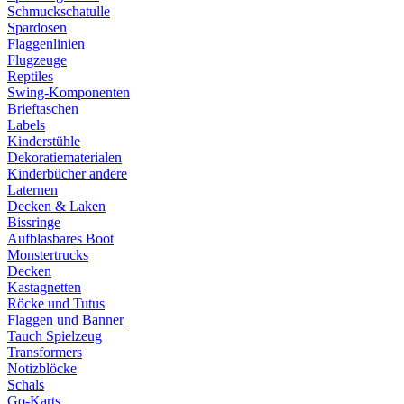
Schmuckschatulle
Spardosen
Flaggenlinien
Flugzeuge
Reptiles
Swing-Komponenten
Brieftaschen
Labels
Kinderstühle
Dekoratiematerialen
Kinderbücher andere
Laternen
Decken & Laken
Bissringe
Aufblasbares Boot
Monstertrucks
Decken
Kastagnetten
Röcke und Tutus
Flaggen und Banner
Tauch Spielzeug
Transformers
Notizblöcke
Schals
Go-Karts