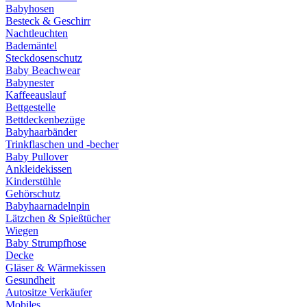
Babyhosen
Besteck & Geschirr
Nachtleuchten
Bademäntel
Steckdosenschutz
Baby Beachwear
Babynester
Kaffeeauslauf
Bettgestelle
Bettdeckenbezüge
Babyhaarbänder
Trinkflaschen und -becher
Baby Pullover
Ankleidekissen
Kinderstühle
Gehörschutz
Babyhaarnadelnpin
Lätzchen & Spießtücher
Wiegen
Baby Strumpfhose
Decke
Gläser & Wärmekissen
Gesundheit
Autositze Verkäufer
Mobiles