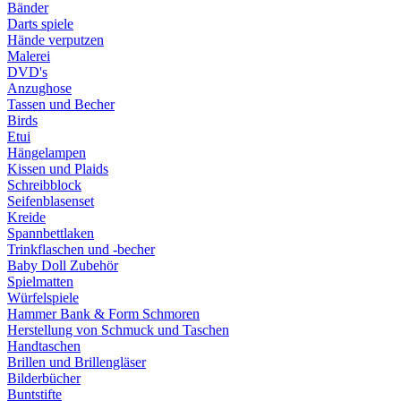
Bänder
Darts spiele
Hände verputzen
Malerei
DVD's
Anzughose
Tassen und Becher
Birds
Etui
Hängelampen
Kissen und Plaids
Schreibblock
Seifenblasenset
Kreide
Spannbettlaken
Trinkflaschen und -becher
Baby Doll Zubehör
Spielmatten
Würfelspiele
Hammer Bank & Form Schmoren
Herstellung von Schmuck und Taschen
Handtaschen
Brillen und Brillengläser
Bilderbücher
Buntstifte