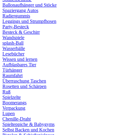
Ballonaufhänger und Stöcke
Spaziergang Autos
Radiergummis
Leggings und Strumpfhosen
Party-Besteck
Besteck & Geschirr
Wandspiele
splash-Ball
Wasserbälle
Lesebücher
Wissen und lernen
Aufblasbares Tier
Türhänger
Raumfahrt
Überraschung Taschen
Rosetten und Schärpen
Ruß
Spielzelte
Boomerangs
Verpackung
Lupen
Chenille-Draht
Spielteppiche & Babygyms
Selbst Backen und Kochen