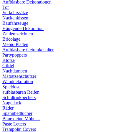
Aufblasbare Dekorationen
Tor
Verkehrssätze
Nackenkissen
Baufahrzeuge
Hängende Dekoration
Zahlen zeichnen
Bricolage
Memo Platten
Aufblasbare Getränkehalter
Partypoppers
Klötze
Gürtel
Nachtlampen
Matratzenschützer
Wanddekoration
Spieldose
aufblasbaren Reifen
Schultrinkbechers
Nagellack
Räder
Spannbetttücher
Baue deine Möbel...
Paste Letters
Trampolin Covers