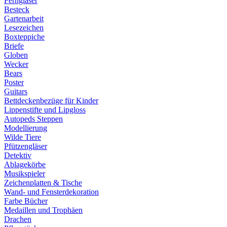
Ferngläser
Besteck
Gartenarbeit
Lesezeichen
Boxteppiche
Briefe
Globen
Wecker
Bears
Poster
Guitars
Bettdeckenbezüge für Kinder
Lippenstifte und Lipgloss
Autopeds Steppen
Modellierung
Wilde Tiere
Pfützengläser
Detektiv
Ablagekörbe
Musikspieler
Zeichenplatten & Tische
Wand- und Fensterdekoration
Farbe Bücher
Medaillen und Trophäen
Drachen