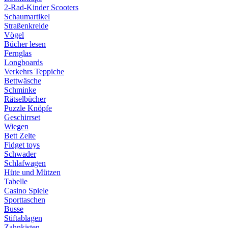
2-Rad-Kinder Scooters
Schaumartikel
Straßenkreide
Vögel
Bücher lesen
Fernglas
Longboards
Verkehrs Teppiche
Bettwäsche
Schminke
Rätselbücher
Puzzle Knöpfe
Geschirrset
Wiegen
Bett Zelte
Fidget toys
Schwader
Schlafwagen
Hüte und Mützen
Tabelle
Casino Spiele
Sporttaschen
Busse
Stiftablagen
Zahnkisten