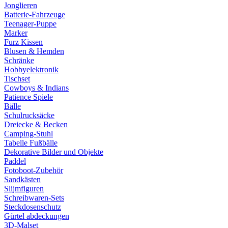
Jonglieren
Batterie-Fahrzeuge
Teenager-Puppe
Marker
Furz Kissen
Blusen & Hemden
Schränke
Hobbyelektronik
Tischset
Cowboys & Indians
Patience Spiele
Bälle
Schulrucksäcke
Dreiecke & Becken
Camping-Stuhl
Tabelle Fußbälle
Dekorative Bilder und Objekte
Paddel
Fotoboot-Zubehör
Sandkästen
Slijmfiguren
Schreibwaren-Sets
Steckdosenschutz
Gürtel abdeckungen
3D-Malset