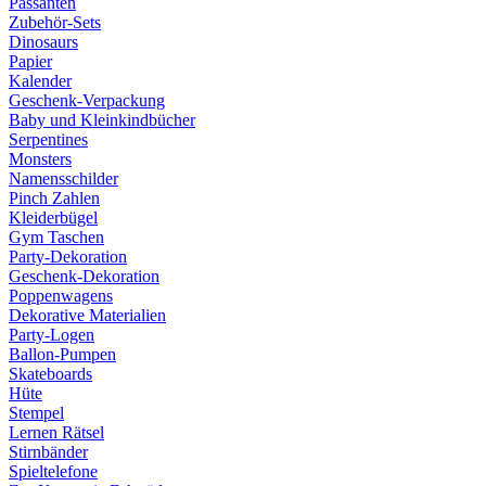
Passanten
Zubehör-Sets
Dinosaurs
Papier
Kalender
Geschenk-Verpackung
Baby und Kleinkindbücher
Serpentines
Monsters
Namensschilder
Pinch Zahlen
Kleiderbügel
Gym Taschen
Party-Dekoration
Geschenk-Dekoration
Poppenwagens
Dekorative Materialien
Party-Logen
Ballon-Pumpen
Skateboards
Hüte
Stempel
Lernen Rätsel
Stirnbänder
Spieltelefone