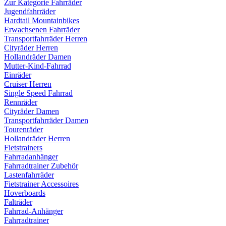
Zur Kategorie Fahrräder
Jugendfahrräder
Hardtail Mountainbikes
Erwachsenen Fahrräder
Transportfahrräder Herren
Cityräder Herren
Hollandräder Damen
Mutter-Kind-Fahrrad
Einräder
Cruiser Herren
Single Speed Fahrrad
Rennräder
Cityräder Damen
Transportfahrräder Damen
Tourenräder
Hollandräder Herren
Fietstrainers
Fahrradanhänger
Fahrradtrainer Zubehör
Lastenfahrräder
Fietstrainer Accessoires
Hoverboards
Falträder
Fahrrad-Anhänger
Fahrradtrainer