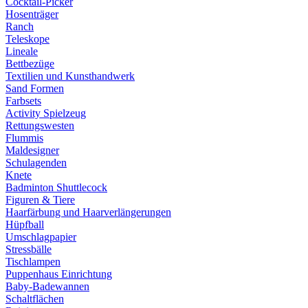
Cocktail-Picker
Hosenträger
Ranch
Teleskope
Lineale
Bettbezüge
Textilien und Kunsthandwerk
Sand Formen
Farbsets
Activity Spielzeug
Rettungswesten
Flummis
Maldesigner
Schulagenden
Knete
Badminton Shuttlecock
Figuren & Tiere
Haarfärbung und Haarverlängerungen
Hüpfball
Umschlagpapier
Stressbälle
Tischlampen
Puppenhaus Einrichtung
Baby-Badewannen
Schaltflächen