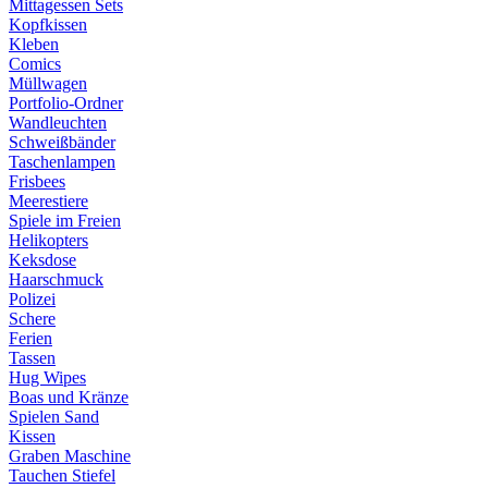
Mittagessen Sets
Kopfkissen
Kleben
Comics
Müllwagen
Portfolio-Ordner
Wandleuchten
Schweißbänder
Taschenlampen
Frisbees
Meerestiere
Spiele im Freien
Helikopters
Keksdose
Haarschmuck
Polizei
Schere
Ferien
Tassen
Hug Wipes
Boas und Kränze
Spielen Sand
Kissen
Graben Maschine
Tauchen Stiefel