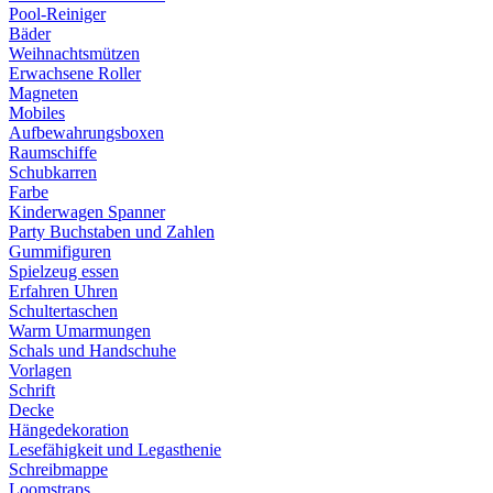
Pool-Reiniger
Bäder
Weihnachtsmützen
Erwachsene Roller
Magneten
Mobiles
Aufbewahrungsboxen
Raumschiffe
Schubkarren
Farbe
Kinderwagen Spanner
Party Buchstaben und Zahlen
Gummifiguren
Spielzeug essen
Erfahren Uhren
Schultertaschen
Warm Umarmungen
Schals und Handschuhe
Vorlagen
Schrift
Decke
Hängedekoration
Lesefähigkeit und Legasthenie
Schreibmappe
Loomstraps