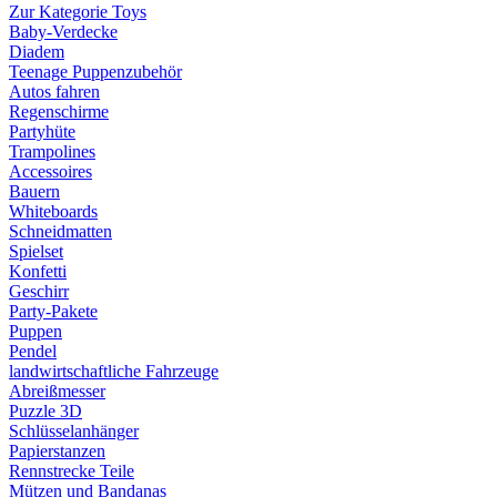
Zur Kategorie Toys
Baby-Verdecke
Diadem
Teenage Puppenzubehör
Autos fahren
Regenschirme
Partyhüte
Trampolines
Accessoires
Bauern
Whiteboards
Schneidmatten
Spielset
Konfetti
Geschirr
Party-Pakete
Puppen
Pendel
landwirtschaftliche Fahrzeuge
Abreißmesser
Puzzle 3D
Schlüsselanhänger
Papierstanzen
Rennstrecke Teile
Mützen und Bandanas