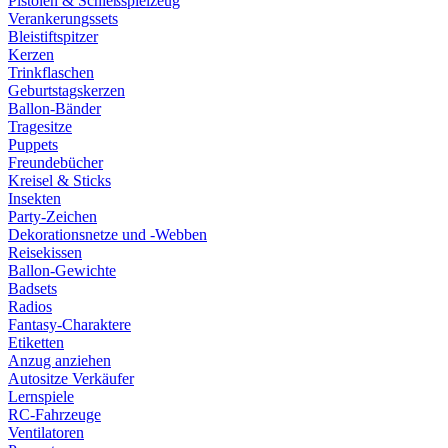
Pistolen & Schießspielzeug
Verankerungssets
Bleistiftspitzer
Kerzen
Trinkflaschen
Geburtstagskerzen
Ballon-Bänder
Tragesitze
Puppets
Freundebücher
Kreisel & Sticks
Insekten
Party-Zeichen
Dekorationsnetze und -Webben
Reisekissen
Ballon-Gewichte
Badsets
Radios
Fantasy-Charaktere
Etiketten
Anzug anziehen
Autositze Verkäufer
Lernspiele
RC-Fahrzeuge
Ventilatoren