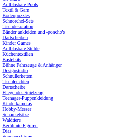
Aufblasbare Pools
Textil & Garn
Bodenpuzzles
Schnorchel-Sets
Tischdekoration
Bänder ankleiden und -poncho's
Dartscheiben
Kinder Games
Aufblasbare Stühle
Küchentextilien
Bastelkits
Bühne Fahrzeuge & Anhänger
Designstudio
Schnullerketten
Tischleuchten
Dartscheibe
Fliegendes Spielzeug
Teenager-Puppenkleidung
Kinderkameras
Hobby-Messer
Schaukelsitze
Waldtiere
Berühmte Figuren
Dias
Sonnenschirme