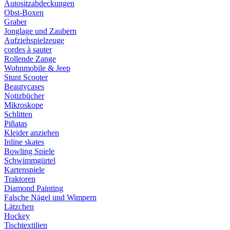
Autositzabdeckungen
Obst-Boxen
Graber
Jonglage und Zaubern
Aufziehspielzeuge
cordes à sauter
Rollende Zange
Wohnmobile & Jeep
Stunt Scooter
Beautycases
Notizbücher
Mikroskope
Schlitten
Piñatas
Kleider anziehen
Inline skates
Bowling Spiele
Schwimmgürtel
Kartenspiele
Traktoren
Diamond Painting
Falsche Nägel und Wimpern
Lätzchen
Hockey
Tischtextilien