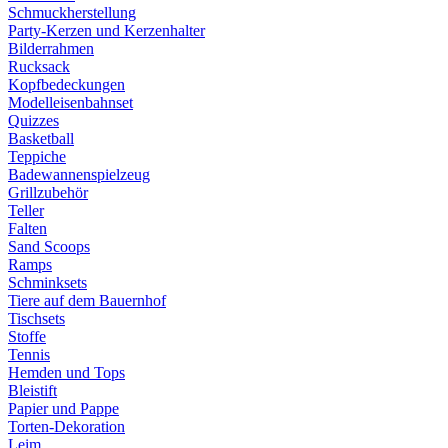
Schmuckherstellung
Party-Kerzen und Kerzenhalter
Bilderrahmen
Rucksack
Kopfbedeckungen
Modelleisenbahnset
Quizzes
Basketball
Teppiche
Badewannenspielzeug
Grillzubehör
Teller
Falten
Sand Scoops
Ramps
Schminksets
Tiere auf dem Bauernhof
Tischsets
Stoffe
Tennis
Hemden und Tops
Bleistift
Papier und Pappe
Torten-Dekoration
Leim