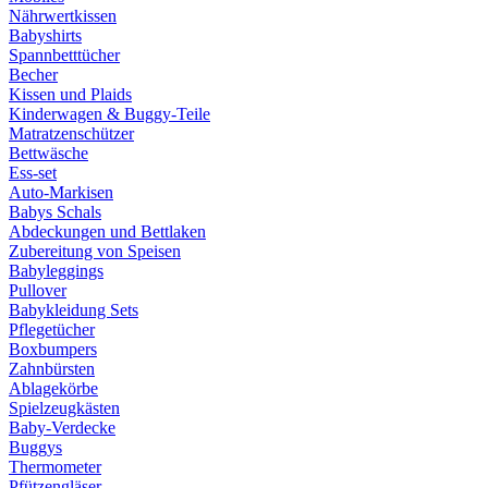
Nährwertkissen
Babyshirts
Spannbetttücher
Becher
Kissen und Plaids
Kinderwagen & Buggy-Teile
Matratzenschützer
Bettwäsche
Ess-set
Auto-Markisen
Babys Schals
Abdeckungen und Bettlaken
Zubereitung von Speisen
Babyleggings
Pullover
Babykleidung Sets
Pflegetücher
Boxbumpers
Zahnbürsten
Ablagekörbe
Spielzeugkästen
Baby-Verdecke
Buggys
Thermometer
Pfützengläser