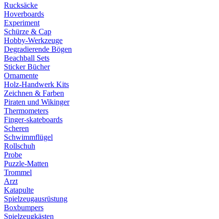
Rucksäcke
Hoverboards
Experiment
Schürze & Cap
Hobby-Werkzeuge
Degradierende Bögen
Beachball Sets
Sticker Bücher
Ornamente
Holz-Handwerk Kits
Zeichnen & Farben
Piraten und Wikinger
Thermometers
Finger-skateboards
Scheren
Schwimmflügel
Rollschuh
Probe
Puzzle-Matten
Trommel
Arzt
Katapulte
Spielzeugausrüstung
Boxbumpers
Spielzeugkästen