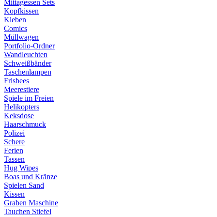
Mittagessen Sets
Kopfkissen
Kleben
Comics
Müllwagen
Portfolio-Ordner
Wandleuchten
Schweißbänder
Taschenlampen
Frisbees
Meerestiere
Spiele im Freien
Helikopters
Keksdose
Haarschmuck
Polizei
Schere
Ferien
Tassen
Hug Wipes
Boas und Kränze
Spielen Sand
Kissen
Graben Maschine
Tauchen Stiefel