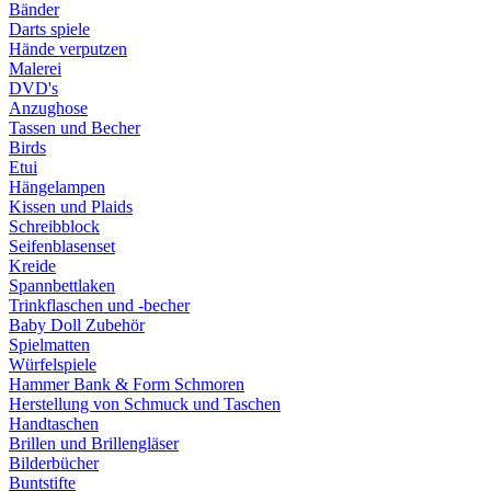
Bänder
Darts spiele
Hände verputzen
Malerei
DVD's
Anzughose
Tassen und Becher
Birds
Etui
Hängelampen
Kissen und Plaids
Schreibblock
Seifenblasenset
Kreide
Spannbettlaken
Trinkflaschen und -becher
Baby Doll Zubehör
Spielmatten
Würfelspiele
Hammer Bank & Form Schmoren
Herstellung von Schmuck und Taschen
Handtaschen
Brillen und Brillengläser
Bilderbücher
Buntstifte