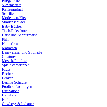
Pflegetücher
Viewmasters
Kaffeeauslauf
Schriften
Modellbau-Kits
Straßenschilder
Baby Bücher
Tisch-Eckschutz
Bärte und Schnurrbärte
Pfiff
Kinderbett
Matratzen
Beinwärmer und Strümpfe
Creatures
Mosaik-Einsätze
Spielt Verpflanzen
Kratz
Becher
Lenker
Leichte Schnüre
Poolüberdachungen
Luftballons
Haustiere
Hefter
Cowboys & Indianer