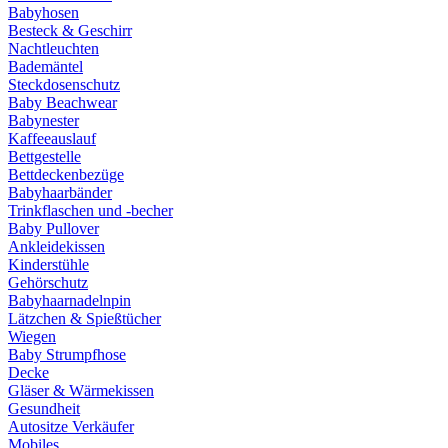
Babyhosen
Besteck & Geschirr
Nachtleuchten
Bademäntel
Steckdosenschutz
Baby Beachwear
Babynester
Kaffeeauslauf
Bettgestelle
Bettdeckenbezüge
Babyhaarbänder
Trinkflaschen und -becher
Baby Pullover
Ankleidekissen
Kinderstühle
Gehörschutz
Babyhaarnadelnpin
Lätzchen & Spießtücher
Wiegen
Baby Strumpfhose
Decke
Gläser & Wärmekissen
Gesundheit
Autositze Verkäufer
Mobiles