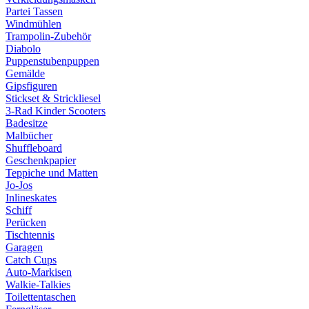
Partei Tassen
Windmühlen
Trampolin-Zubehör
Diabolo
Puppenstubenpuppen
Gemälde
Gipsfiguren
Stickset & Strickliesel
3-Rad Kinder Scooters
Badesitze
Malbücher
Shuffleboard
Geschenkpapier
Teppiche und Matten
Jo-Jos
Inlineskates
Schiff
Perücken
Tischtennis
Garagen
Catch Cups
Auto-Markisen
Walkie-Talkies
Toilettentaschen