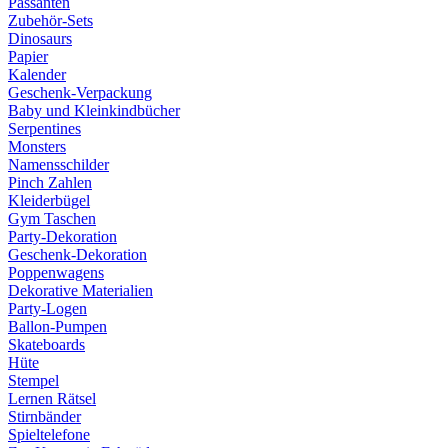
Passanten
Zubehör-Sets
Dinosaurs
Papier
Kalender
Geschenk-Verpackung
Baby und Kleinkindbücher
Serpentines
Monsters
Namensschilder
Pinch Zahlen
Kleiderbügel
Gym Taschen
Party-Dekoration
Geschenk-Dekoration
Poppenwagens
Dekorative Materialien
Party-Logen
Ballon-Pumpen
Skateboards
Hüte
Stempel
Lernen Rätsel
Stirnbänder
Spieltelefone