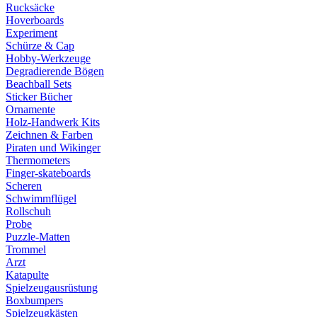
Rucksäcke
Hoverboards
Experiment
Schürze & Cap
Hobby-Werkzeuge
Degradierende Bögen
Beachball Sets
Sticker Bücher
Ornamente
Holz-Handwerk Kits
Zeichnen & Farben
Piraten und Wikinger
Thermometers
Finger-skateboards
Scheren
Schwimmflügel
Rollschuh
Probe
Puzzle-Matten
Trommel
Arzt
Katapulte
Spielzeugausrüstung
Boxbumpers
Spielzeugkästen