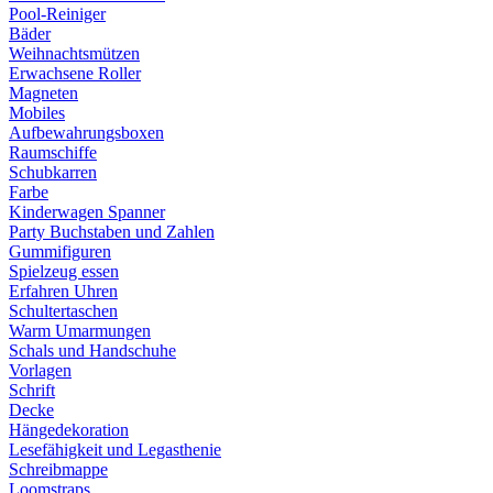
Pool-Reiniger
Bäder
Weihnachtsmützen
Erwachsene Roller
Magneten
Mobiles
Aufbewahrungsboxen
Raumschiffe
Schubkarren
Farbe
Kinderwagen Spanner
Party Buchstaben und Zahlen
Gummifiguren
Spielzeug essen
Erfahren Uhren
Schultertaschen
Warm Umarmungen
Schals und Handschuhe
Vorlagen
Schrift
Decke
Hängedekoration
Lesefähigkeit und Legasthenie
Schreibmappe
Loomstraps