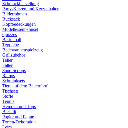
Schmuckherstellung
Party-Kerzen und Kerzenhalter
Bilderrahmen
Rucksack
Kopfbedeckungen
Modelleisenbahnset
Quizzes
Basketball
Teppiche
Badewannenspielzeug
Grillzubehör
Teller
Falten
Sand Scoops
Ramps
Schminksets
Tiere auf dem Bauernhof
Tischsets
Stoffe
Tennis
Hemden und Tops
Bleistift
Papier und Pappe
Torten-Dekoration
Leim