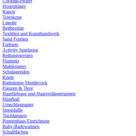
Cocktail-Picker
Hosenträger
Ranch
Teleskope
Lineale
Bettbezüge
Textilien und Kunsthandwerk
Sand Formen
Farbsets
Activity Spielzeug
Rettungswesten
Flummis
Maldesigner
Schulagenden
Knete
Badminton Shuttlecock
Figuren & Tiere
Haarfärbung und Haarverlängerungen
Hüpfball
Umschlagpapier
Stressbälle
Tischlampen
Puppenhaus Einrichtung
Baby-Badewannen
Schaltflächen