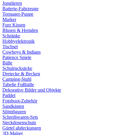
Jonglieren
Batterie-Fahrzeuge
Teenager-Puppe
Marker
Furz Kissen
Blusen & Hemden
Schränke
Hobbyelektronik
Tischset
Cowboys & Indians
Patience Spiele
Bälle
Schulrucksäcke
Dreiecke & Becken
Camping-Stuhl
Tabelle Fußbälle
Dekorative Bilder und Objekte
Paddel
Fotoboot-Zubehör
Sandkästen
Slijmfiguren
Schreibwaren-Sets
Steckdosenschutz
Gürtel abdeckungen
3D-Malset