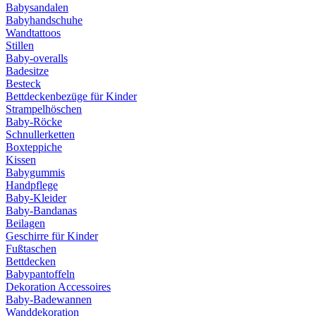
Babysandalen
Babyhandschuhe
Wandtattoos
Stillen
Baby-overalls
Badesitze
Besteck
Bettdeckenbezüge für Kinder
Strampelhöschen
Baby-Röcke
Schnullerketten
Boxteppiche
Kissen
Babygummis
Handpflege
Baby-Kleider
Baby-Bandanas
Beilagen
Geschirre für Kinder
Fußtaschen
Bettdecken
Babypantoffeln
Dekoration Accessoires
Baby-Badewannen
Wanddekoration