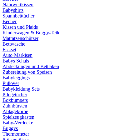
Nährwertkissen
Babyshirts
Spannbetttücher
Becher
Kissen und Plaids
Kinderwagen & Buggy-Teile
Matratzenschützer
Bettwäsche
Ess-set
Auto-Markisen
Babys Schals
Abdeckungen und Bettlaken
Zubereitung von Speisen
Babyleggings
Pullover
Babykleidung Sets
Pflegetücher
Boxbumpers
Zahnbürsten
Ablagekörbe
Spielzeugkästen
Baby-Verdecke
Buggys
Thermometer
Pfützengläser