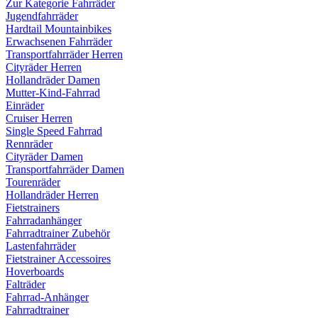
Zur Kategorie Fahrräder
Jugendfahrräder
Hardtail Mountainbikes
Erwachsenen Fahrräder
Transportfahrräder Herren
Cityräder Herren
Hollandräder Damen
Mutter-Kind-Fahrrad
Einräder
Cruiser Herren
Single Speed Fahrrad
Rennräder
Cityräder Damen
Transportfahrräder Damen
Tourenräder
Hollandräder Herren
Fietstrainers
Fahrradanhänger
Fahrradtrainer Zubehör
Lastenfahrräder
Fietstrainer Accessoires
Hoverboards
Falträder
Fahrrad-Anhänger
Fahrradtrainer