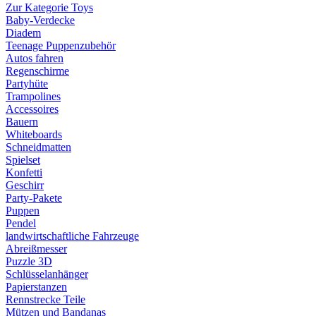
Zur Kategorie Toys
Baby-Verdecke
Diadem
Teenage Puppenzubehör
Autos fahren
Regenschirme
Partyhüte
Trampolines
Accessoires
Bauern
Whiteboards
Schneidmatten
Spielset
Konfetti
Geschirr
Party-Pakete
Puppen
Pendel
landwirtschaftliche Fahrzeuge
Abreißmesser
Puzzle 3D
Schlüsselanhänger
Papierstanzen
Rennstrecke Teile
Mützen und Bandanas