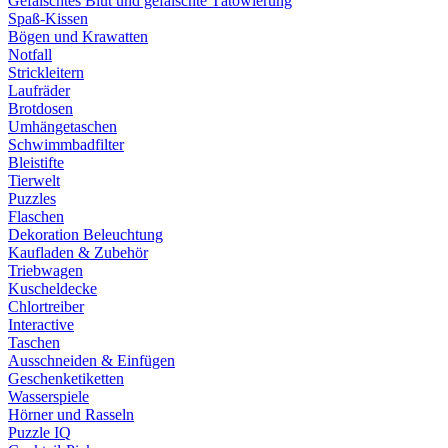
Gefälschtes Blut und gefälschte Tätowierung
Spaß-Kissen
Bögen und Krawatten
Notfall
Strickleitern
Laufräder
Brotdosen
Umhängetaschen
Schwimmbadfilter
Bleistifte
Tierwelt
Puzzles
Flaschen
Dekoration Beleuchtung
Kaufladen & Zubehör
Triebwagen
Kuscheldecke
Chlortreiber
Interactive
Taschen
Ausschneiden & Einfügen
Geschenketiketten
Wasserspiele
Hörner und Rasseln
Puzzle IQ