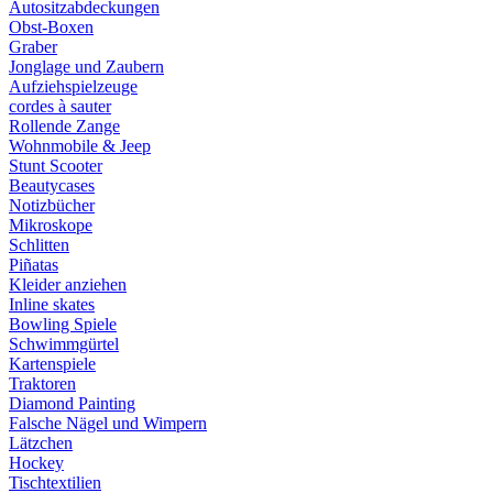
Autositzabdeckungen
Obst-Boxen
Graber
Jonglage und Zaubern
Aufziehspielzeuge
cordes à sauter
Rollende Zange
Wohnmobile & Jeep
Stunt Scooter
Beautycases
Notizbücher
Mikroskope
Schlitten
Piñatas
Kleider anziehen
Inline skates
Bowling Spiele
Schwimmgürtel
Kartenspiele
Traktoren
Diamond Painting
Falsche Nägel und Wimpern
Lätzchen
Hockey
Tischtextilien