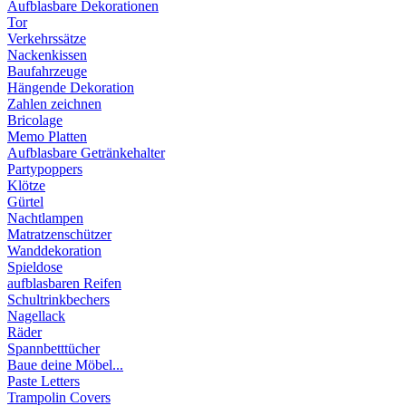
Aufblasbare Dekorationen
Tor
Verkehrssätze
Nackenkissen
Baufahrzeuge
Hängende Dekoration
Zahlen zeichnen
Bricolage
Memo Platten
Aufblasbare Getränkehalter
Partypoppers
Klötze
Gürtel
Nachtlampen
Matratzenschützer
Wanddekoration
Spieldose
aufblasbaren Reifen
Schultrinkbechers
Nagellack
Räder
Spannbetttücher
Baue deine Möbel...
Paste Letters
Trampolin Covers