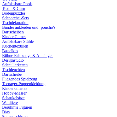
Aufblasbare Pools
Textil & Garn
Bodenpuzzles
Schnorchel-Sets
Tischdekoration
Bänder ankleiden und -poncho's
Dartscheiben
Kinder Games
Aufblasbare Stühle
Küchentextilien
Bastelkits
Bühne Fahrzeuge & Anhänger
Designstudio
Schnullerketten
Tischleuchten
Dartscheibe
Fliegendes Spielzeug
Teenager-Puppenkleidung
Kinderkameras
Hobby-Messer
Schaukelsitze
Waldtiere
Berühmte Figuren
Dias
Sonnenschirme