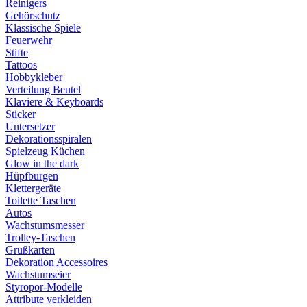
Reinigers
Gehörschutz
Klassische Spiele
Feuerwehr
Stifte
Tattoos
Hobbykleber
Verteilung Beutel
Klaviere & Keyboards
Sticker
Untersetzer
Dekorationsspiralen
Spielzeug Küchen
Glow in the dark
Hüpfburgen
Klettergeräte
Toilette Taschen
Autos
Wachstumsmesser
Trolley-Taschen
Grußkarten
Dekoration Accessoires
Wachstumseier
Styropor-Modelle
Attribute verkleiden