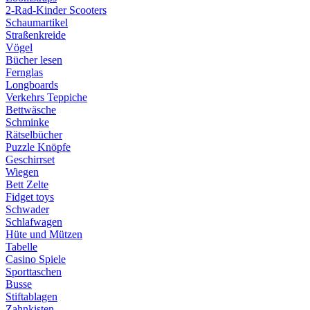
2-Rad-Kinder Scooters
Schaumartikel
Straßenkreide
Vögel
Bücher lesen
Fernglas
Longboards
Verkehrs Teppiche
Bettwäsche
Schminke
Rätselbücher
Puzzle Knöpfe
Geschirrset
Wiegen
Bett Zelte
Fidget toys
Schwader
Schlafwagen
Hüte und Mützen
Tabelle
Casino Spiele
Sporttaschen
Busse
Stiftablagen
Zahnkisten