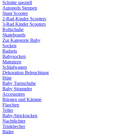
Schritte speziell
Autopeds Steppen
Stunt Scooter
2-Rad-Kinder Scooters
3-Rad Kinder Scooters
Rollschuhe
Skateboards
Zur Kategorie Baby
Socken
Badsets
Babysocken
Matratzen
Schlafwagen
Dekoration Beleuchtung
Hüte
Baby Turnschuhe
Baby Strampler
Accessoires
Bürsten und Kämme
Flaschen
Teller
Baby-Strickjacken
Nachtlichter
Trinkbecher
Bäder