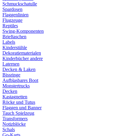
Schmuckschatulle
Spardosen
Flaggenlinien
Flugzeuge
Reptiles
Swing-Komponenten
Brieftaschen
Labels
Kinderstühle
Dekoratiematerialen
Kinderbücher andere
Laternen
Decken & Laken
Bissringe
Aufblasbares Boot
Monstertrucks
Decken
Kastagnetten
Röcke und Tutus
Flaggen und Banner
Tauch Spielzeug
Transformers
Notizblöcke
Schals
Go-Karts