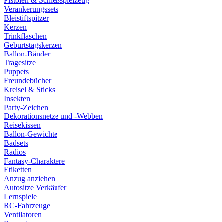
Pistolen & Schießspielzeug
Verankerungssets
Bleistiftspitzer
Kerzen
Trinkflaschen
Geburtstagskerzen
Ballon-Bänder
Tragesitze
Puppets
Freundebücher
Kreisel & Sticks
Insekten
Party-Zeichen
Dekorationsnetze und -Webben
Reisekissen
Ballon-Gewichte
Badsets
Radios
Fantasy-Charaktere
Etiketten
Anzug anziehen
Autositze Verkäufer
Lernspiele
RC-Fahrzeuge
Ventilatoren