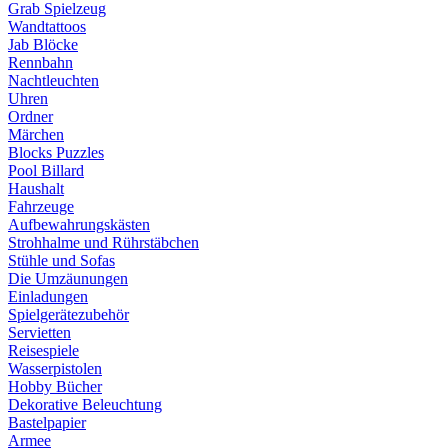
Grab Spielzeug
Wandtattoos
Jab Blöcke
Rennbahn
Nachtleuchten
Uhren
Ordner
Märchen
Blocks Puzzles
Pool Billard
Haushalt
Fahrzeuge
Aufbewahrungskästen
Strohhalme und Rührstäbchen
Stühle und Sofas
Die Umzäunungen
Einladungen
Spielgerätezubehör
Servietten
Reisespiele
Wasserpistolen
Hobby Bücher
Dekorative Beleuchtung
Bastelpapier
Armee