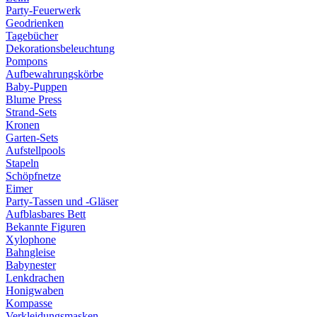
Party-Feuerwerk
Geodrienken
Tagebücher
Dekorationsbeleuchtung
Pompons
Aufbewahrungskörbe
Baby-Puppen
Blume Press
Strand-Sets
Kronen
Garten-Sets
Aufstellpools
Stapeln
Schöpfnetze
Eimer
Party-Tassen und -Gläser
Aufblasbares Bett
Bekannte Figuren
Xylophone
Bahngleise
Babynester
Lenkdrachen
Honigwaben
Kompasse
Verkleidungsmasken