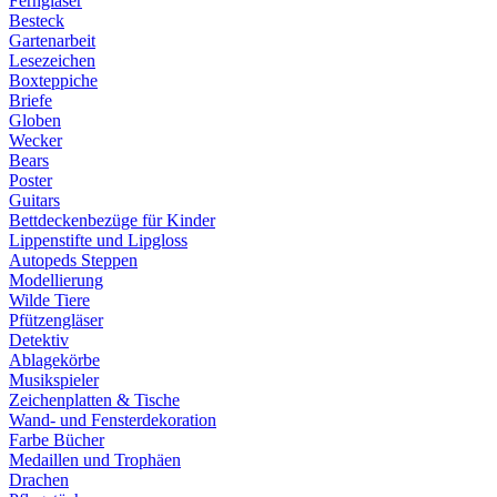
Ferngläser
Besteck
Gartenarbeit
Lesezeichen
Boxteppiche
Briefe
Globen
Wecker
Bears
Poster
Guitars
Bettdeckenbezüge für Kinder
Lippenstifte und Lipgloss
Autopeds Steppen
Modellierung
Wilde Tiere
Pfützengläser
Detektiv
Ablagekörbe
Musikspieler
Zeichenplatten & Tische
Wand- und Fensterdekoration
Farbe Bücher
Medaillen und Trophäen
Drachen