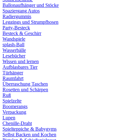
Ballonaufhänger und Stöcke
Spaziergang Autos
Radiergummis
Leggings und Strumpfhosen
Party-Besteck
Besteck & Geschirr
Wandspiele
splash-Ball
Wasserbälle
Lesebücher
Wissen und lernen
Aufblasbares Tier
Türhänger
Raumfahrt
Überraschung Taschen
Rosetten und Schärpen
Ruß
Spielzelte
Boomerangs
Verpackung
Lupen
Chenille-Draht
Spielteppiche & Babygyms
Selbst Backen und Kochen