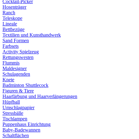
Cocktail-Picker
Hosenträger
Ranch
Teleskope
Lineale
Bettbezüge
Textilien und Kunsthandwerk
Sand Formen
Farbsets
Activity Spielzeug
Rettungswesten
Flummis
Maldesigner
Schulagenden
Knete
Badminton Shuttlecock
Figuren & Tiere
Haarfärbung und Haarverlängerungen
Hüpfball
Umschlagpapier
Stressbälle
Tischlampen
Puppenhaus Einrichtung
Baby-Badewannen
Schaltflächen