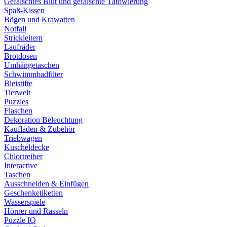
Gefälschtes Blut und gefälschte Tätowierung
Spaß-Kissen
Bögen und Krawatten
Notfall
Strickleitern
Laufräder
Brotdosen
Umhängetaschen
Schwimmbadfilter
Bleistifte
Tierwelt
Puzzles
Flaschen
Dekoration Beleuchtung
Kaufladen & Zubehör
Triebwagen
Kuscheldecke
Chlortreiber
Interactive
Taschen
Ausschneiden & Einfügen
Geschenketiketten
Wasserspiele
Hörner und Rasseln
Puzzle IQ