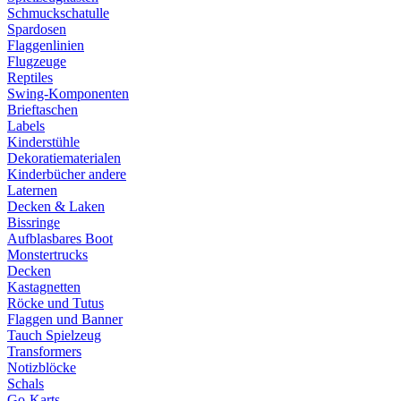
Schmuckschatulle
Spardosen
Flaggenlinien
Flugzeuge
Reptiles
Swing-Komponenten
Brieftaschen
Labels
Kinderstühle
Dekoratiematerialen
Kinderbücher andere
Laternen
Decken & Laken
Bissringe
Aufblasbares Boot
Monstertrucks
Decken
Kastagnetten
Röcke und Tutus
Flaggen und Banner
Tauch Spielzeug
Transformers
Notizblöcke
Schals
Go-Karts