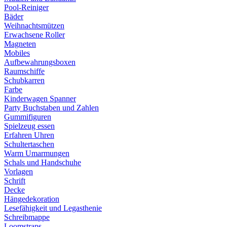
Pool-Reiniger
Bäder
Weihnachtsmützen
Erwachsene Roller
Magneten
Mobiles
Aufbewahrungsboxen
Raumschiffe
Schubkarren
Farbe
Kinderwagen Spanner
Party Buchstaben und Zahlen
Gummifiguren
Spielzeug essen
Erfahren Uhren
Schultertaschen
Warm Umarmungen
Schals und Handschuhe
Vorlagen
Schrift
Decke
Hängedekoration
Lesefähigkeit und Legasthenie
Schreibmappe
Loomstraps