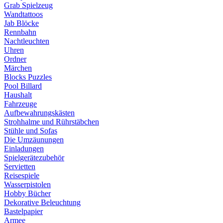
Grab Spielzeug
Wandtattoos
Jab Blöcke
Rennbahn
Nachtleuchten
Uhren
Ordner
Märchen
Blocks Puzzles
Pool Billard
Haushalt
Fahrzeuge
Aufbewahrungskästen
Strohhalme und Rührstäbchen
Stühle und Sofas
Die Umzäunungen
Einladungen
Spielgerätezubehör
Servietten
Reisespiele
Wasserpistolen
Hobby Bücher
Dekorative Beleuchtung
Bastelpapier
Armee