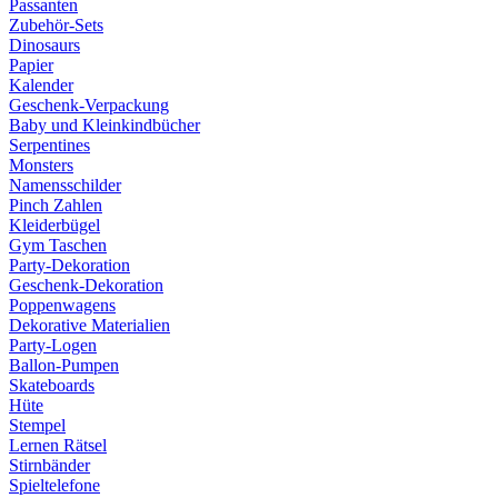
Passanten
Zubehör-Sets
Dinosaurs
Papier
Kalender
Geschenk-Verpackung
Baby und Kleinkindbücher
Serpentines
Monsters
Namensschilder
Pinch Zahlen
Kleiderbügel
Gym Taschen
Party-Dekoration
Geschenk-Dekoration
Poppenwagens
Dekorative Materialien
Party-Logen
Ballon-Pumpen
Skateboards
Hüte
Stempel
Lernen Rätsel
Stirnbänder
Spieltelefone