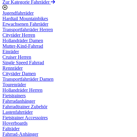
Zur Kategorie Fahrräder
Jugendfahrräder
Hardtail Mountainbikes
Erwachsenen Fahrräder
Transportfahrräder Herren
Cityräder Herren
Hollandräder Damen
Mutter-Kind-Fahrrad
Einräder
Cruiser Herren
Single Speed Fahrrad
Rennräder
Cityräder Damen
Transportfahrräder Damen
Tourenräder
Hollandräder Herren
Fietstrainers
Fahrradanhänger
Fahrradtrainer Zubehör
Lastenfahrräder
Fietstrainer Accessoires
Hoverboards
Falträder
Fahrrad-Anhänger