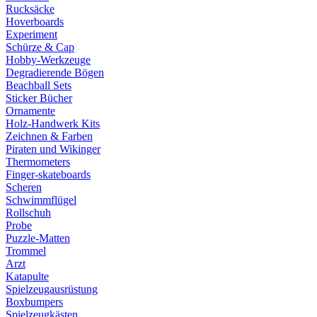
Rucksäcke
Hoverboards
Experiment
Schürze & Cap
Hobby-Werkzeuge
Degradierende Bögen
Beachball Sets
Sticker Bücher
Ornamente
Holz-Handwerk Kits
Zeichnen & Farben
Piraten und Wikinger
Thermometers
Finger-skateboards
Scheren
Schwimmflügel
Rollschuh
Probe
Puzzle-Matten
Trommel
Arzt
Katapulte
Spielzeugausrüstung
Boxbumpers
Spielzeugkästen