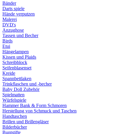
Bänder
Darts spiele
Hände verputzen
Malerei
DVD's
Anzughose
Tassen und Becher
Birds
Etui
Hängelampen
Kissen und Plaids
Schreibblock
Seifenblasenset
Kreide
Spannbettlaken
Trinkflaschen und -becher
Baby Doll Zubehör
Spielmatten
Würfelspiele
Hammer Bank & Form Schmoren
Herstellung von Schmuck und Taschen
Handtaschen
Brillen und Brillengläser
Bilderbücher
Buntstifte