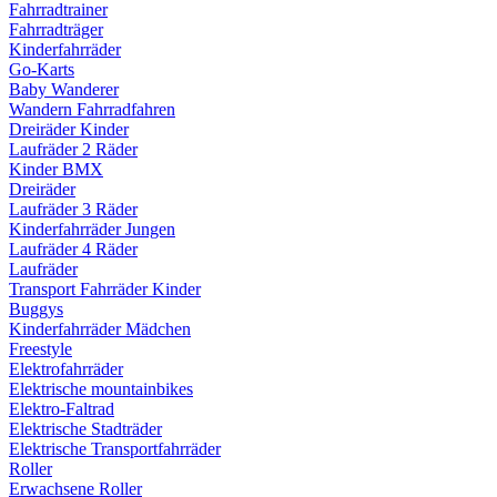
Fahrradtrainer
Fahrradträger
Kinderfahrräder
Go-Karts
Baby Wanderer
Wandern Fahrradfahren
Dreiräder Kinder
Laufräder 2 Räder
Kinder BMX
Dreiräder
Laufräder 3 Räder
Kinderfahrräder Jungen
Laufräder 4 Räder
Laufräder
Transport Fahrräder Kinder
Buggys
Kinderfahrräder Mädchen
Freestyle
Elektrofahrräder
Elektrische mountainbikes
Elektro-Faltrad
Elektrische Stadträder
Elektrische Transportfahrräder
Roller
Erwachsene Roller