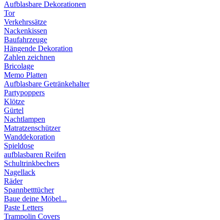
Aufblasbare Dekorationen
Tor
Verkehrssätze
Nackenkissen
Baufahrzeuge
Hängende Dekoration
Zahlen zeichnen
Bricolage
Memo Platten
Aufblasbare Getränkehalter
Partypoppers
Klötze
Gürtel
Nachtlampen
Matratzenschützer
Wanddekoration
Spieldose
aufblasbaren Reifen
Schultrinkbechers
Nagellack
Räder
Spannbetttücher
Baue deine Möbel...
Paste Letters
Trampolin Covers