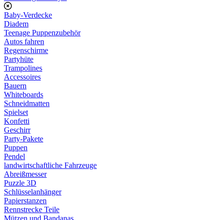
Baby-Verdecke
Diadem
Teenage Puppenzubehör
Autos fahren
Regenschirme
Partyhüte
Trampolines
Accessoires
Bauern
Whiteboards
Schneidmatten
Spielset
Konfetti
Geschirr
Party-Pakete
Puppen
Pendel
landwirtschaftliche Fahrzeuge
Abreißmesser
Puzzle 3D
Schlüsselanhänger
Papierstanzen
Rennstrecke Teile
Mützen und Bandanas