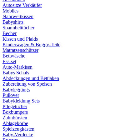
Autositze Verkäufer
Mobiles
Nährwertkissen
Babyshirts
Spannbetttücher
Becher
Kissen und Plaids
Kinderwagen & Buggy-Teile
Matratzenschützer
Bettwäsche
Ess-set
Auto-Markisen
Babys Schals
Abdeckungen und Bettlaken
Zubereitung von Speisen
Babyleggings
Pullover
Babykleidung Sets
Pflegetücher
Boxbumpers
Zahnbürsten
Ablagekörbe
Spielzeugkästen
Baby-Verdecke