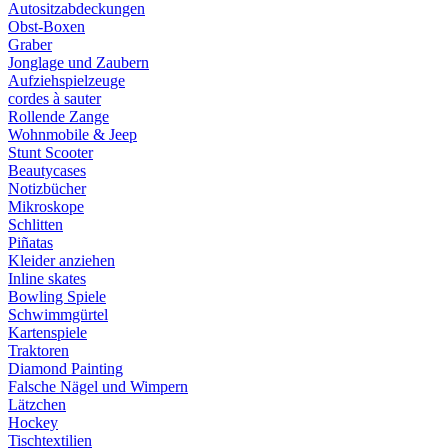
Autositzabdeckungen
Obst-Boxen
Graber
Jonglage und Zaubern
Aufziehspielzeuge
cordes à sauter
Rollende Zange
Wohnmobile & Jeep
Stunt Scooter
Beautycases
Notizbücher
Mikroskope
Schlitten
Piñatas
Kleider anziehen
Inline skates
Bowling Spiele
Schwimmgürtel
Kartenspiele
Traktoren
Diamond Painting
Falsche Nägel und Wimpern
Lätzchen
Hockey
Tischtextilien