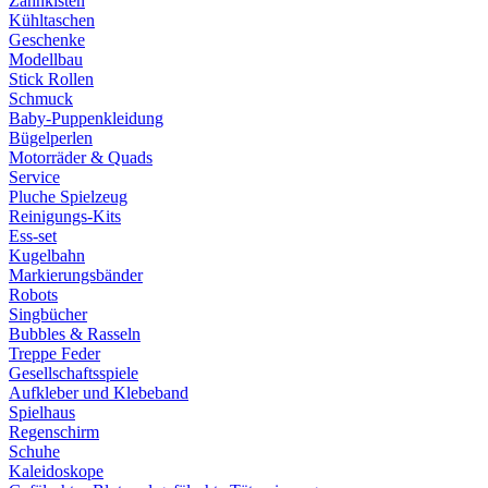
Zahnkisten
Kühltaschen
Geschenke
Modellbau
Stick Rollen
Schmuck
Baby-Puppenkleidung
Bügelperlen
Motorräder & Quads
Service
Pluche Spielzeug
Reinigungs-Kits
Ess-set
Kugelbahn
Markierungsbänder
Robots
Singbücher
Bubbles & Rasseln
Treppe Feder
Gesellschaftsspiele
Aufkleber und Klebeband
Spielhaus
Regenschirm
Schuhe
Kaleidoskope