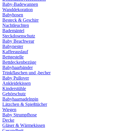
Baby-Badewannen
Wanddekoration
Babyhosen
Besteck & Geschirr
Nachtleuchten
Bademäntel
Steckdosenschutz
Baby Beachwear
Babynester
Kaffeeauslauf
Bettgestelle
Bettdeckenbezüge
Babyhaarbänder
Trinkflaschen und -becher
Baby Pullover
Ankleidekissen
Kinderstühle
Gehörschutz
Babyhaarnadelnpin
Lätzchen & Spießtücher
Wiegen
Baby Strumpfhose
Decke
Gläser & Wärmekissen
Gesundheit