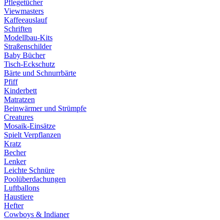
Pflegetücher
Viewmasters
Kaffeeauslauf
Schriften
Modellbau-Kits
Straßenschilder
Baby Bücher
Tisch-Eckschutz
Bärte und Schnurrbärte
Pfiff
Kinderbett
Matratzen
Beinwärmer und Strümpfe
Creatures
Mosaik-Einsätze
Spielt Verpflanzen
Kratz
Becher
Lenker
Leichte Schnüre
Poolüberdachungen
Luftballons
Haustiere
Hefter
Cowboys & Indianer