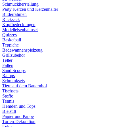
Schmuckherstellung
Party-Kerzen und Kerzenhalter
Bilderrahmen
Rucksack
Kopfbedeckungen
Modelleisenbahnset
Quizzes
Basketball
Teppiche
Badewannenspielzeug
Grillzubehör
Teller
Falten
Sand Scoops
Ramps
Schminksets
Tiere auf dem Bauernhof
Tischsets
Stoffe
Tennis
Hemden und Tops
Bleistift
Papier und Pappe
Torten-Dekoration
Leim