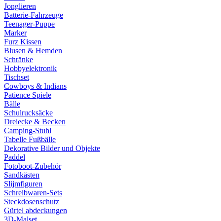
Jonglieren
Batterie-Fahrzeuge
Teenager-Puppe
Marker
Furz Kissen
Blusen & Hemden
Schränke
Hobbyelektronik
Tischset
Cowboys & Indians
Patience Spiele
Bälle
Schulrucksäcke
Dreiecke & Becken
Camping-Stuhl
Tabelle Fußbälle
Dekorative Bilder und Objekte
Paddel
Fotoboot-Zubehör
Sandkästen
Slijmfiguren
Schreibwaren-Sets
Steckdosenschutz
Gürtel abdeckungen
3D-Malset