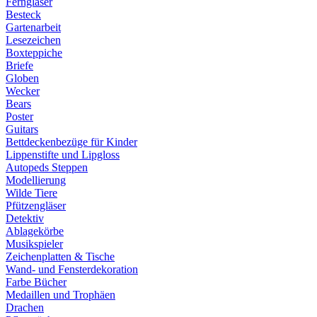
Ferngläser
Besteck
Gartenarbeit
Lesezeichen
Boxteppiche
Briefe
Globen
Wecker
Bears
Poster
Guitars
Bettdeckenbezüge für Kinder
Lippenstifte und Lipgloss
Autopeds Steppen
Modellierung
Wilde Tiere
Pfützengläser
Detektiv
Ablagekörbe
Musikspieler
Zeichenplatten & Tische
Wand- und Fensterdekoration
Farbe Bücher
Medaillen und Trophäen
Drachen