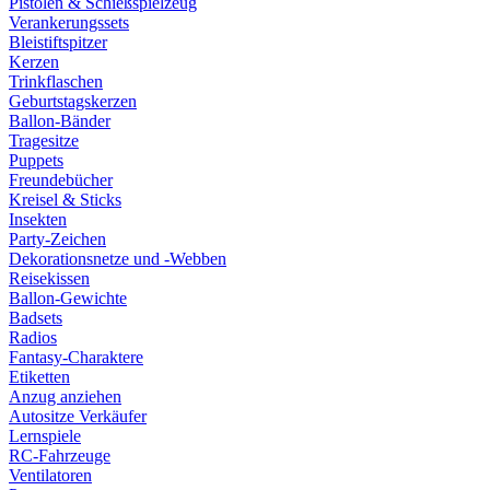
Pistolen & Schießspielzeug
Verankerungssets
Bleistiftspitzer
Kerzen
Trinkflaschen
Geburtstagskerzen
Ballon-Bänder
Tragesitze
Puppets
Freundebücher
Kreisel & Sticks
Insekten
Party-Zeichen
Dekorationsnetze und -Webben
Reisekissen
Ballon-Gewichte
Badsets
Radios
Fantasy-Charaktere
Etiketten
Anzug anziehen
Autositze Verkäufer
Lernspiele
RC-Fahrzeuge
Ventilatoren