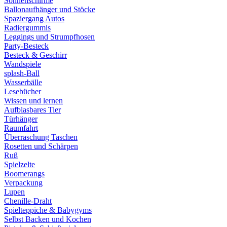
Sonnenschirme
Ballonaufhänger und Stöcke
Spaziergang Autos
Radiergummis
Leggings und Strumpfhosen
Party-Besteck
Besteck & Geschirr
Wandspiele
splash-Ball
Wasserbälle
Lesebücher
Wissen und lernen
Aufblasbares Tier
Türhänger
Raumfahrt
Überraschung Taschen
Rosetten und Schärpen
Ruß
Spielzelte
Boomerangs
Verpackung
Lupen
Chenille-Draht
Spielteppiche & Babygyms
Selbst Backen und Kochen