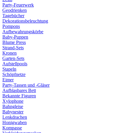
Party-Feuerwerk
Geodrienken
Tagebücher
Dekorationsbeleuchtung
Pompons
Aufbewahrungskörbe
Baby-Puppen
Blume Press
Strand-Sets
Kronen
Garten-Sets
Aufstellpools
Stapeln
Schöpfnetze
Eimer
Party-Tassen und -Gläser
Aufblasbares Bett
Bekannte Figuren
Xylophone
Bahngleise
Babynester
Lenkdrachen
Honigwaben
Kompasse