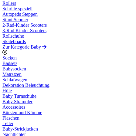
Rollers
Schritte speziell
Autopeds Steppen
Stunt Scooter
2-Rad-Kinder Scooters
3-Rad Kinder Scooters
Rollschuhe
Skateboards
Zur Kategorie Baby
Socken
Badsets
Babysocken
Matratzen
Schlafwagen
Dekoration Beleuchtung
Hüte
Baby Turnschuhe
Baby Strampler
Accessoires
Bürsten und Kämme
Flaschen
Teller
Baby-Strickjacken
Nachtlichter