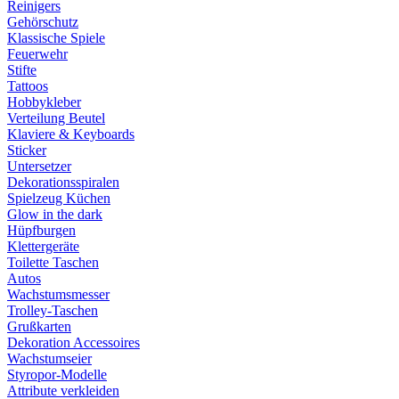
Reinigers
Gehörschutz
Klassische Spiele
Feuerwehr
Stifte
Tattoos
Hobbykleber
Verteilung Beutel
Klaviere & Keyboards
Sticker
Untersetzer
Dekorationsspiralen
Spielzeug Küchen
Glow in the dark
Hüpfburgen
Klettergeräte
Toilette Taschen
Autos
Wachstumsmesser
Trolley-Taschen
Grußkarten
Dekoration Accessoires
Wachstumseier
Styropor-Modelle
Attribute verkleiden