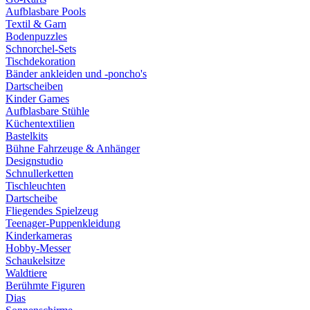
Aufblasbare Pools
Textil & Garn
Bodenpuzzles
Schnorchel-Sets
Tischdekoration
Bänder ankleiden und -poncho's
Dartscheiben
Kinder Games
Aufblasbare Stühle
Küchentextilien
Bastelkits
Bühne Fahrzeuge & Anhänger
Designstudio
Schnullerketten
Tischleuchten
Dartscheibe
Fliegendes Spielzeug
Teenager-Puppenkleidung
Kinderkameras
Hobby-Messer
Schaukelsitze
Waldtiere
Berühmte Figuren
Dias