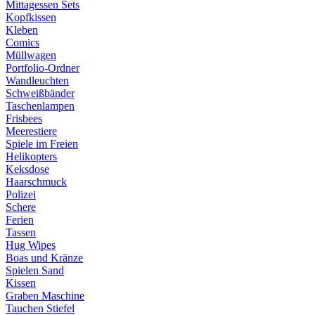
Mittagessen Sets
Kopfkissen
Kleben
Comics
Müllwagen
Portfolio-Ordner
Wandleuchten
Schweißbänder
Taschenlampen
Frisbees
Meerestiere
Spiele im Freien
Helikopters
Keksdose
Haarschmuck
Polizei
Schere
Ferien
Tassen
Hug Wipes
Boas und Kränze
Spielen Sand
Kissen
Graben Maschine
Tauchen Stiefel