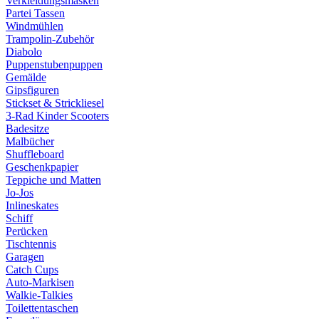
Verkleidungsmasken
Partei Tassen
Windmühlen
Trampolin-Zubehör
Diabolo
Puppenstubenpuppen
Gemälde
Gipsfiguren
Stickset & Strickliesel
3-Rad Kinder Scooters
Badesitze
Malbücher
Shuffleboard
Geschenkpapier
Teppiche und Matten
Jo-Jos
Inlineskates
Schiff
Perücken
Tischtennis
Garagen
Catch Cups
Auto-Markisen
Walkie-Talkies
Toilettentaschen