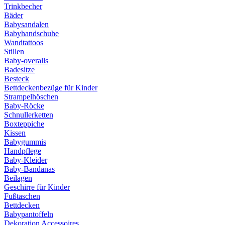
Trinkbecher
Bäder
Babysandalen
Babyhandschuhe
Wandtattoos
Stillen
Baby-overalls
Badesitze
Besteck
Bettdeckenbezüge für Kinder
Strampelhöschen
Baby-Röcke
Schnullerketten
Boxteppiche
Kissen
Babygummis
Handpflege
Baby-Kleider
Baby-Bandanas
Beilagen
Geschirre für Kinder
Fußtaschen
Bettdecken
Babypantoffeln
Dekoration Accessoires