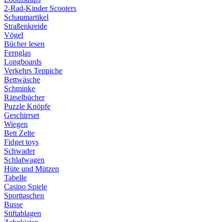
2-Rad-Kinder Scooters
Schaumartikel
Straßenkreide
Vögel
Bücher lesen
Fernglas
Longboards
Verkehrs Teppiche
Bettwäsche
Schminke
Rätselbücher
Puzzle Knöpfe
Geschirrset
Wiegen
Bett Zelte
Fidget toys
Schwader
Schlafwagen
Hüte und Mützen
Tabelle
Casino Spiele
Sporttaschen
Busse
Stiftablagen