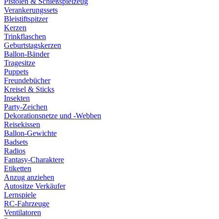
Pistolen & Schießspielzeug
Verankerungssets
Bleistiftspitzer
Kerzen
Trinkflaschen
Geburtstagskerzen
Ballon-Bänder
Tragesitze
Puppets
Freundebücher
Kreisel & Sticks
Insekten
Party-Zeichen
Dekorationsnetze und -Webben
Reisekissen
Ballon-Gewichte
Badsets
Radios
Fantasy-Charaktere
Etiketten
Anzug anziehen
Autositze Verkäufer
Lernspiele
RC-Fahrzeuge
Ventilatoren