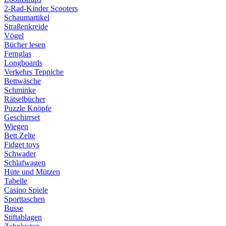
2-Rad-Kinder Scooters
Schaumartikel
Straßenkreide
Vögel
Bücher lesen
Fernglas
Longboards
Verkehrs Teppiche
Bettwäsche
Schminke
Rätselbücher
Puzzle Knöpfe
Geschirrset
Wiegen
Bett Zelte
Fidget toys
Schwader
Schlafwagen
Hüte und Mützen
Tabelle
Casino Spiele
Sporttaschen
Busse
Stiftablagen