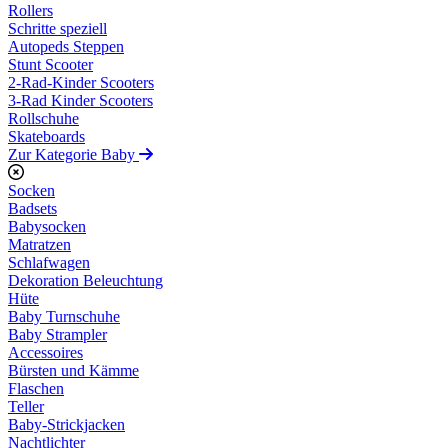
Rollers
Schritte speziell
Autopeds Steppen
Stunt Scooter
2-Rad-Kinder Scooters
3-Rad Kinder Scooters
Rollschuhe
Skateboards
Zur Kategorie Baby
Socken
Badsets
Babysocken
Matratzen
Schlafwagen
Dekoration Beleuchtung
Hüte
Baby Turnschuhe
Baby Strampler
Accessoires
Bürsten und Kämme
Flaschen
Teller
Baby-Strickjacken
Nachtlichter