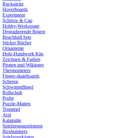
Rucksäcke
Hoverboards
Experiment
Schürze & Cap
Hobby-Werkzeuge
Degradierende Bögen
Beachball Sets
Sticker Bücher
Ornamente
Holz-Handwerk Kits
Zeichnen & Farben
Piraten und Wikinger
Thermometers
Finger-skateboards
Scheren
Schwimmflügel
Rollschuh
Probe
Puzzle-Matten
Trommel
Arzt
Katapulte
Spielzeugausrüstung
Boxbumpers
Spielzeugkästen