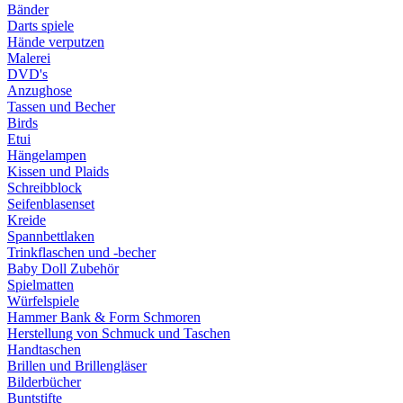
Bänder
Darts spiele
Hände verputzen
Malerei
DVD's
Anzughose
Tassen und Becher
Birds
Etui
Hängelampen
Kissen und Plaids
Schreibblock
Seifenblasenset
Kreide
Spannbettlaken
Trinkflaschen und -becher
Baby Doll Zubehör
Spielmatten
Würfelspiele
Hammer Bank & Form Schmoren
Herstellung von Schmuck und Taschen
Handtaschen
Brillen und Brillengläser
Bilderbücher
Buntstifte