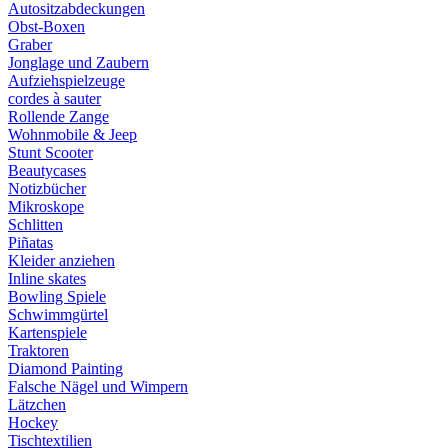
Autositzabdeckungen
Obst-Boxen
Graber
Jonglage und Zaubern
Aufziehspielzeuge
cordes à sauter
Rollende Zange
Wohnmobile & Jeep
Stunt Scooter
Beautycases
Notizbücher
Mikroskope
Schlitten
Piñatas
Kleider anziehen
Inline skates
Bowling Spiele
Schwimmgürtel
Kartenspiele
Traktoren
Diamond Painting
Falsche Nägel und Wimpern
Lätzchen
Hockey
Tischtextilien