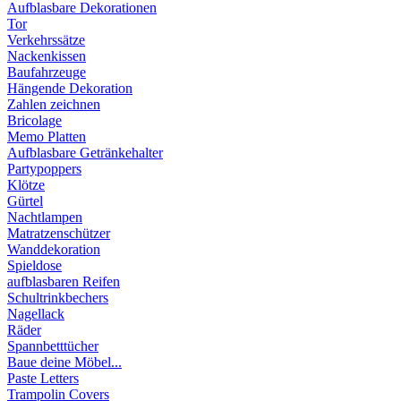
Aufblasbare Dekorationen
Tor
Verkehrssätze
Nackenkissen
Baufahrzeuge
Hängende Dekoration
Zahlen zeichnen
Bricolage
Memo Platten
Aufblasbare Getränkehalter
Partypoppers
Klötze
Gürtel
Nachtlampen
Matratzenschützer
Wanddekoration
Spieldose
aufblasbaren Reifen
Schultrinkbechers
Nagellack
Räder
Spannbetttücher
Baue deine Möbel...
Paste Letters
Trampolin Covers