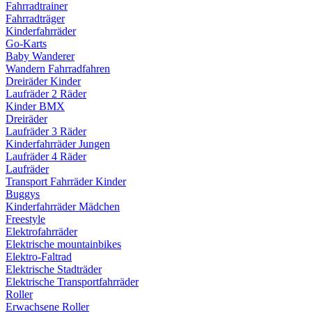
Fahrradtrainer
Fahrradträger
Kinderfahrräder
Go-Karts
Baby Wanderer
Wandern Fahrradfahren
Dreiräder Kinder
Laufräder 2 Räder
Kinder BMX
Dreiräder
Laufräder 3 Räder
Kinderfahrräder Jungen
Laufräder 4 Räder
Laufräder
Transport Fahrräder Kinder
Buggys
Kinderfahrräder Mädchen
Freestyle
Elektrofahrräder
Elektrische mountainbikes
Elektro-Faltrad
Elektrische Stadträder
Elektrische Transportfahrräder
Roller
Erwachsene Roller