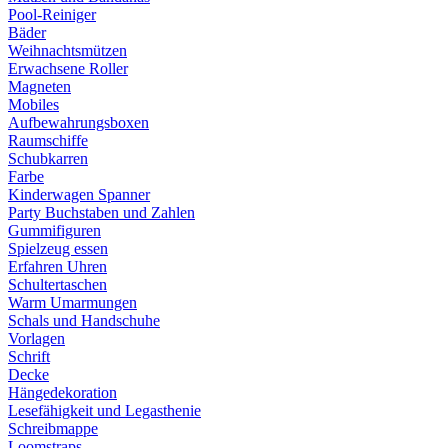
Pool-Reiniger
Bäder
Weihnachtsmützen
Erwachsene Roller
Magneten
Mobiles
Aufbewahrungsboxen
Raumschiffe
Schubkarren
Farbe
Kinderwagen Spanner
Party Buchstaben und Zahlen
Gummifiguren
Spielzeug essen
Erfahren Uhren
Schultertaschen
Warm Umarmungen
Schals und Handschuhe
Vorlagen
Schrift
Decke
Hängedekoration
Lesefähigkeit und Legasthenie
Schreibmappe
Loomstraps