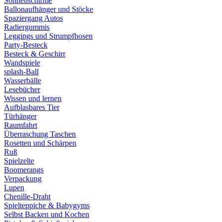
Sonnenschirme
Ballonaufhänger und Stöcke
Spaziergang Autos
Radiergummis
Leggings und Strumpfhosen
Party-Besteck
Besteck & Geschirr
Wandspiele
splash-Ball
Wasserbälle
Lesebücher
Wissen und lernen
Aufblasbares Tier
Türhänger
Raumfahrt
Überraschung Taschen
Rosetten und Schärpen
Ruß
Spielzelte
Boomerangs
Verpackung
Lupen
Chenille-Draht
Spielteppiche & Babygyms
Selbst Backen und Kochen