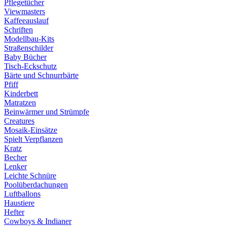
Pflegetücher
Viewmasters
Kaffeeauslauf
Schriften
Modellbau-Kits
Straßenschilder
Baby Bücher
Tisch-Eckschutz
Bärte und Schnurrbärte
Pfiff
Kinderbett
Matratzen
Beinwärmer und Strümpfe
Creatures
Mosaik-Einsätze
Spielt Verpflanzen
Kratz
Becher
Lenker
Leichte Schnüre
Poolüberdachungen
Luftballons
Haustiere
Hefter
Cowboys & Indianer