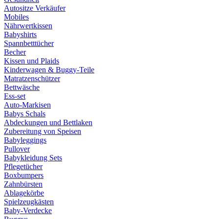
Autositze Verkäufer
Mobiles
Nährwertkissen
Babyshirts
Spannbetttücher
Becher
Kissen und Plaids
Kinderwagen & Buggy-Teile
Matratzenschützer
Bettwäsche
Ess-set
Auto-Markisen
Babys Schals
Abdeckungen und Bettlaken
Zubereitung von Speisen
Babyleggings
Pullover
Babykleidung Sets
Pflegetücher
Boxbumpers
Zahnbürsten
Ablagekörbe
Spielzeugkästen
Baby-Verdecke