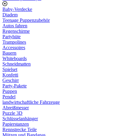
Baby-Verdecke
Diadem
Teenage Puppenzubehör
Autos fahren
Regenschirme
Partyhüte
Trampolines
Accessoires
Bauern
Whiteboards
Schneidmatten
Spielset
Konfetti
Geschirr
Party-Pakete
Puppen
Pendel
landwirtschaftliche Fahrzeuge
Abreißmesser
Puzzle 3D
Schlüsselanhänger
Papierstanzen
Rennstrecke Teile
Mützen und Bandanas