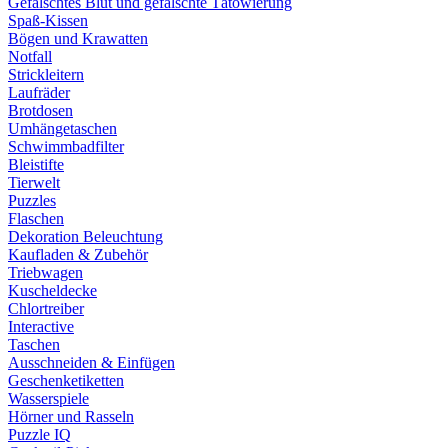
Gefälschtes Blut und gefälschte Tätowierung
Spaß-Kissen
Bögen und Krawatten
Notfall
Strickleitern
Laufräder
Brotdosen
Umhängetaschen
Schwimmbadfilter
Bleistifte
Tierwelt
Puzzles
Flaschen
Dekoration Beleuchtung
Kaufladen & Zubehör
Triebwagen
Kuscheldecke
Chlortreiber
Interactive
Taschen
Ausschneiden & Einfügen
Geschenketiketten
Wasserspiele
Hörner und Rasseln
Puzzle IQ