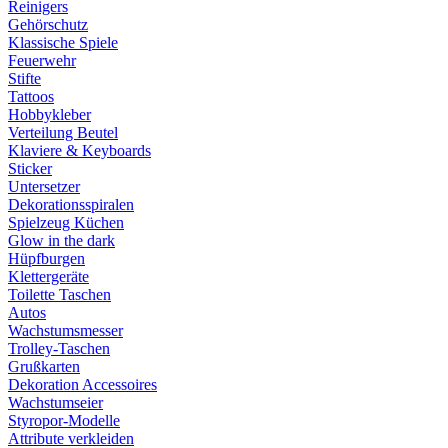
Reinigers
Gehörschutz
Klassische Spiele
Feuerwehr
Stifte
Tattoos
Hobbykleber
Verteilung Beutel
Klaviere & Keyboards
Sticker
Untersetzer
Dekorationsspiralen
Spielzeug Küchen
Glow in the dark
Hüpfburgen
Klettergeräte
Toilette Taschen
Autos
Wachstumsmesser
Trolley-Taschen
Grußkarten
Dekoration Accessoires
Wachstumseier
Styropor-Modelle
Attribute verkleiden