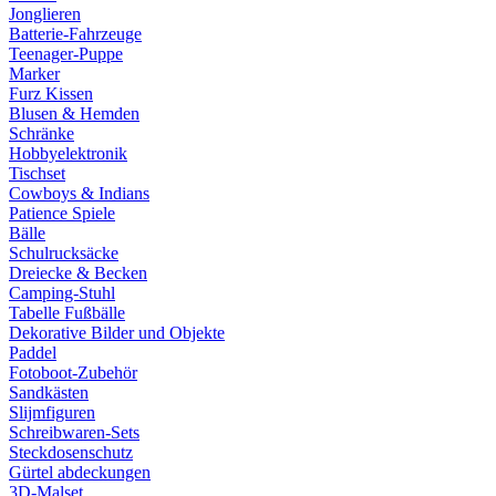
Jonglieren
Batterie-Fahrzeuge
Teenager-Puppe
Marker
Furz Kissen
Blusen & Hemden
Schränke
Hobbyelektronik
Tischset
Cowboys & Indians
Patience Spiele
Bälle
Schulrucksäcke
Dreiecke & Becken
Camping-Stuhl
Tabelle Fußbälle
Dekorative Bilder und Objekte
Paddel
Fotoboot-Zubehör
Sandkästen
Slijmfiguren
Schreibwaren-Sets
Steckdosenschutz
Gürtel abdeckungen
3D-Malset