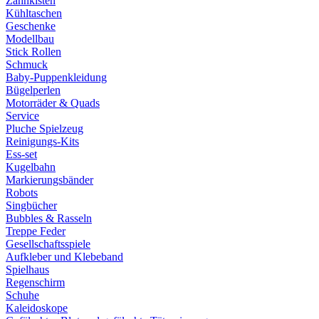
Zahnkisten
Kühltaschen
Geschenke
Modellbau
Stick Rollen
Schmuck
Baby-Puppenkleidung
Bügelperlen
Motorräder & Quads
Service
Pluche Spielzeug
Reinigungs-Kits
Ess-set
Kugelbahn
Markierungsbänder
Robots
Singbücher
Bubbles & Rasseln
Treppe Feder
Gesellschaftsspiele
Aufkleber und Klebeband
Spielhaus
Regenschirm
Schuhe
Kaleidoskope