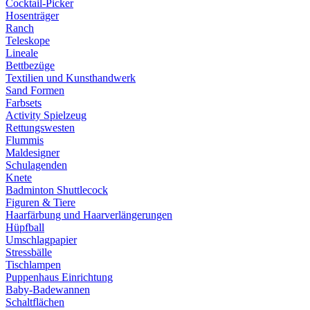
Cocktail-Picker
Hosenträger
Ranch
Teleskope
Lineale
Bettbezüge
Textilien und Kunsthandwerk
Sand Formen
Farbsets
Activity Spielzeug
Rettungswesten
Flummis
Maldesigner
Schulagenden
Knete
Badminton Shuttlecock
Figuren & Tiere
Haarfärbung und Haarverlängerungen
Hüpfball
Umschlagpapier
Stressbälle
Tischlampen
Puppenhaus Einrichtung
Baby-Badewannen
Schaltflächen