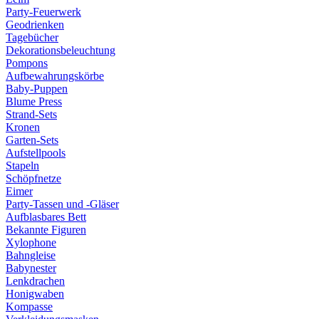
Party-Feuerwerk
Geodrienken
Tagebücher
Dekorationsbeleuchtung
Pompons
Aufbewahrungskörbe
Baby-Puppen
Blume Press
Strand-Sets
Kronen
Garten-Sets
Aufstellpools
Stapeln
Schöpfnetze
Eimer
Party-Tassen und -Gläser
Aufblasbares Bett
Bekannte Figuren
Xylophone
Bahngleise
Babynester
Lenkdrachen
Honigwaben
Kompasse