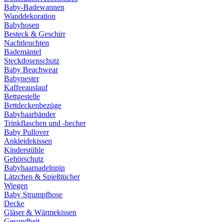
Baby-Badewannen
Wanddekoration
Babyhosen
Besteck & Geschirr
Nachtleuchten
Bademäntel
Steckdosenschutz
Baby Beachwear
Babynester
Kaffeeauslauf
Bettgestelle
Bettdeckenbezüge
Babyhaarbänder
Trinkflaschen und -becher
Baby Pullover
Ankleidekissen
Kinderstühle
Gehörschutz
Babyhaarnadelnpin
Lätzchen & Spießtücher
Wiegen
Baby Strumpfhose
Decke
Gläser & Wärmekissen
Gesundheit