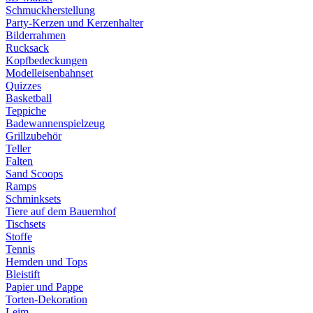
Schmuckherstellung
Party-Kerzen und Kerzenhalter
Bilderrahmen
Rucksack
Kopfbedeckungen
Modelleisenbahnset
Quizzes
Basketball
Teppiche
Badewannenspielzeug
Grillzubehör
Teller
Falten
Sand Scoops
Ramps
Schminksets
Tiere auf dem Bauernhof
Tischsets
Stoffe
Tennis
Hemden und Tops
Bleistift
Papier und Pappe
Torten-Dekoration
Leim