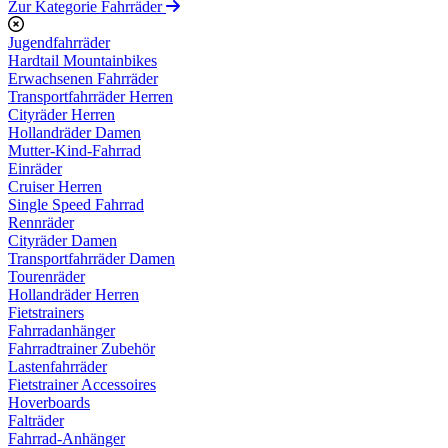
Zur Kategorie Fahrräder
Jugendfahrräder
Hardtail Mountainbikes
Erwachsenen Fahrräder
Transportfahrräder Herren
Cityräder Herren
Hollandräder Damen
Mutter-Kind-Fahrrad
Einräder
Cruiser Herren
Single Speed Fahrrad
Rennräder
Cityräder Damen
Transportfahrräder Damen
Tourenräder
Hollandräder Herren
Fietstrainers
Fahrradanhänger
Fahrradtrainer Zubehör
Lastenfahrräder
Fietstrainer Accessoires
Hoverboards
Falträder
Fahrrad-Anhänger