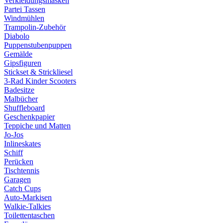
Verkleidungsmasken
Partei Tassen
Windmühlen
Trampolin-Zubehör
Diabolo
Puppenstubenpuppen
Gemälde
Gipsfiguren
Stickset & Strickliesel
3-Rad Kinder Scooters
Badesitze
Malbücher
Shuffleboard
Geschenkpapier
Teppiche und Matten
Jo-Jos
Inlineskates
Schiff
Perücken
Tischtennis
Garagen
Catch Cups
Auto-Markisen
Walkie-Talkies
Toilettentaschen