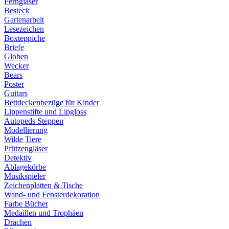
Ferngläser
Besteck
Gartenarbeit
Lesezeichen
Boxteppiche
Briefe
Globen
Wecker
Bears
Poster
Guitars
Bettdeckenbezüge für Kinder
Lippenstifte und Lipgloss
Autopeds Steppen
Modellierung
Wilde Tiere
Pfützengläser
Detektiv
Ablagekörbe
Musikspieler
Zeichenplatten & Tische
Wand- und Fensterdekoration
Farbe Bücher
Medaillen und Trophäen
Drachen