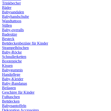
Trinkbecher
Bäder
Babysandalen
Babyhandschuhe
Wandtattoos
Stillen
Baby-overalls
Badesitze
Besteck
Bettdeckenbezüge für Kinder
Strampelhöschen
Baby-Röcke
Schnullerketten
Boxteppiche
Kissen
Babygummis
Handpflege
Baby-Kleider
Baby-Bandanas
Beilagen
Geschirre für Kinder
Fußtaschen
Bettdecken
Babypantoffeln
Dekoration Accessoires