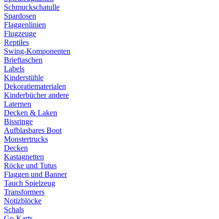
Schmuckschatulle
Spardosen
Flaggenlinien
Flugzeuge
Reptiles
Swing-Komponenten
Brieftaschen
Labels
Kinderstühle
Dekoratiematerialen
Kinderbücher andere
Laternen
Decken & Laken
Bissringe
Aufblasbares Boot
Monstertrucks
Decken
Kastagnetten
Röcke und Tutus
Flaggen und Banner
Tauch Spielzeug
Transformers
Notizblöcke
Schals
Go-Karts