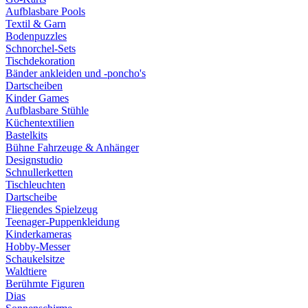
Aufblasbare Pools
Textil & Garn
Bodenpuzzles
Schnorchel-Sets
Tischdekoration
Bänder ankleiden und -poncho's
Dartscheiben
Kinder Games
Aufblasbare Stühle
Küchentextilien
Bastelkits
Bühne Fahrzeuge & Anhänger
Designstudio
Schnullerketten
Tischleuchten
Dartscheibe
Fliegendes Spielzeug
Teenager-Puppenkleidung
Kinderkameras
Hobby-Messer
Schaukelsitze
Waldtiere
Berühmte Figuren
Dias