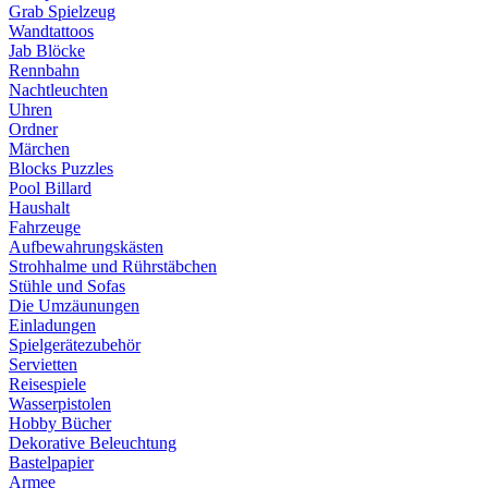
Grab Spielzeug
Wandtattoos
Jab Blöcke
Rennbahn
Nachtleuchten
Uhren
Ordner
Märchen
Blocks Puzzles
Pool Billard
Haushalt
Fahrzeuge
Aufbewahrungskästen
Strohhalme und Rührstäbchen
Stühle und Sofas
Die Umzäunungen
Einladungen
Spielgerätezubehör
Servietten
Reisespiele
Wasserpistolen
Hobby Bücher
Dekorative Beleuchtung
Bastelpapier
Armee