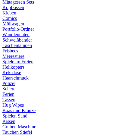
Mittagessen Sets
Kopfkissen
Kleben
Comics
Müllwagen
Portfolio-Ordner
Wandleuchten
Schweißbänder
Taschenlampen
Frisbees
Meerestiere
Spiele im Freien
Helikopters
Keksdose
Haarschmuck
Polizei
Schere
Ferien
Tassen
Hug Wipes
Boas und Kränze
Spielen Sand
Kissen
Graben Maschine
Tauchen Stiefel