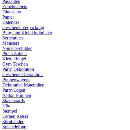
Passanten
Zubehör-Sets
Dinosaurs
Papier
Kalender
Geschenk-Verpackung
Baby und Kleinkindbücher
Serpentines
Monsters
Namensschilder
Pinch Zahlen
Kleiderbügel
Gym Taschen
Party-Dekoration
Geschenk-Dekoration
Poppenwagens
Dekorative Materialien
Party-Logen
Ballon-Pumpen
Skateboards
Hüte
Stempel
Lernen Rätsel
Stirnbänder
Spieltelefone