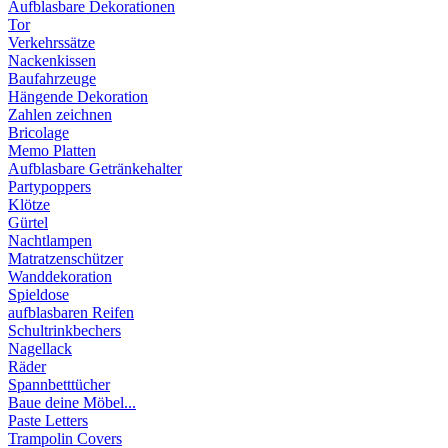
Aufblasbare Dekorationen
Tor
Verkehrssätze
Nackenkissen
Baufahrzeuge
Hängende Dekoration
Zahlen zeichnen
Bricolage
Memo Platten
Aufblasbare Getränkehalter
Partypoppers
Klötze
Gürtel
Nachtlampen
Matratzenschützer
Wanddekoration
Spieldose
aufblasbaren Reifen
Schultrinkbechers
Nagellack
Räder
Spannbetttücher
Baue deine Möbel...
Paste Letters
Trampolin Covers