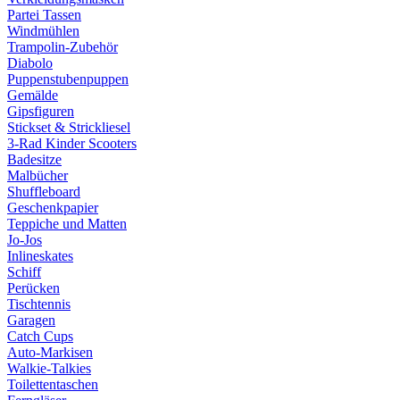
Partei Tassen
Windmühlen
Trampolin-Zubehör
Diabolo
Puppenstubenpuppen
Gemälde
Gipsfiguren
Stickset & Strickliesel
3-Rad Kinder Scooters
Badesitze
Malbücher
Shuffleboard
Geschenkpapier
Teppiche und Matten
Jo-Jos
Inlineskates
Schiff
Perücken
Tischtennis
Garagen
Catch Cups
Auto-Markisen
Walkie-Talkies
Toilettentaschen