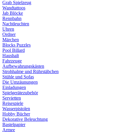
Grab Spielzeug
Wandtattoos
Jab Blöcke
Rennbahn
Nachtleuchten
Uhren
Ordner
Märchen
Blocks Puzzles
Pool Billard
Haushalt
Fahrzeuge
Aufbewahrungskästen
Strohhalme und Rührstäbchen
Stühle und Sofas
Die Umzäunungen
Einladungen
Spielgerätezubehör
Servietten
Reisespiele
Wasserpistolen
Hobby Bücher
Dekorative Beleuchtung
Bastelpapier
Armee