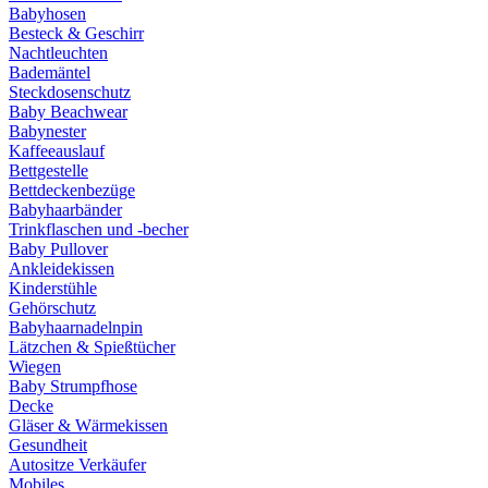
Babyhosen
Besteck & Geschirr
Nachtleuchten
Bademäntel
Steckdosenschutz
Baby Beachwear
Babynester
Kaffeeauslauf
Bettgestelle
Bettdeckenbezüge
Babyhaarbänder
Trinkflaschen und -becher
Baby Pullover
Ankleidekissen
Kinderstühle
Gehörschutz
Babyhaarnadelnpin
Lätzchen & Spießtücher
Wiegen
Baby Strumpfhose
Decke
Gläser & Wärmekissen
Gesundheit
Autositze Verkäufer
Mobiles