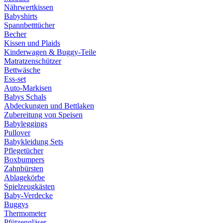
Nährwertkissen
Babyshirts
Spannbetttücher
Becher
Kissen und Plaids
Kinderwagen & Buggy-Teile
Matratzenschützer
Bettwäsche
Ess-set
Auto-Markisen
Babys Schals
Abdeckungen und Bettlaken
Zubereitung von Speisen
Babyleggings
Pullover
Babykleidung Sets
Pflegetücher
Boxbumpers
Zahnbürsten
Ablagekörbe
Spielzeugkästen
Baby-Verdecke
Buggys
Thermometer
Pfützengläser