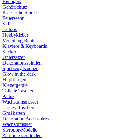
Reinigers
Gehörschutz
Klassische Spiele
Feuerwehr
Stifte
Tattoos
Hobbykleber
Verteilung Beutel
Klaviere & Keyboards
Sticker
Untersetzer
Dekorationsspiralen
Spielzeug Küchen
Glow in the dark
Hüpfburgen
Klettergeräte
Toilette Taschen
Autos
Wachstumsmesser
Trolley-Taschen
Grußkarten
Dekoration Accessoires
Wachstumseier
Styropor-Modelle
Attribute verkleiden