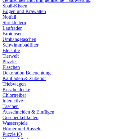
Gefälschtes Blut und gefälschte Tätowierung
Spaß-Kissen
Bögen und Krawatten
Notfall
Strickleitern
Laufräder
Brotdosen
Umhängetaschen
Schwimmbadfilter
Bleistifte
Tierwelt
Puzzles
Flaschen
Dekoration Beleuchtung
Kaufladen & Zubehör
Triebwagen
Kuscheldecke
Chlortreiber
Interactive
Taschen
Ausschneiden & Einfügen
Geschenketiketten
Wasserspiele
Hörner und Rasseln
Puzzle IQ