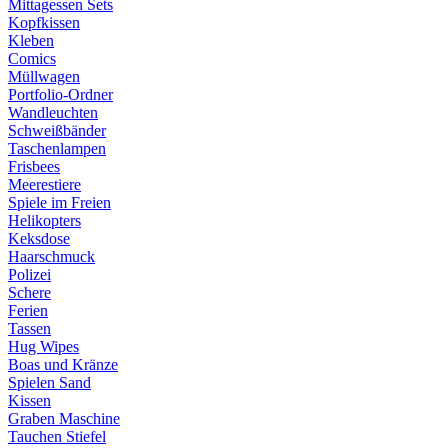
Mittagessen Sets
Kopfkissen
Kleben
Comics
Müllwagen
Portfolio-Ordner
Wandleuchten
Schweißbänder
Taschenlampen
Frisbees
Meerestiere
Spiele im Freien
Helikopters
Keksdose
Haarschmuck
Polizei
Schere
Ferien
Tassen
Hug Wipes
Boas und Kränze
Spielen Sand
Kissen
Graben Maschine
Tauchen Stiefel