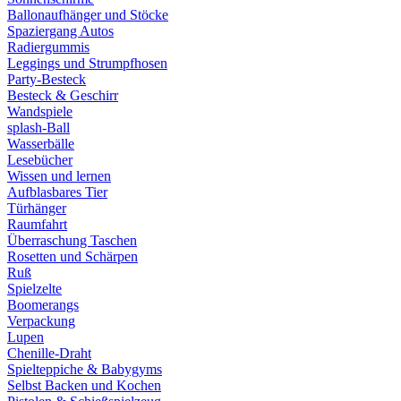
Ballonaufhänger und Stöcke
Spaziergang Autos
Radiergummis
Leggings und Strumpfhosen
Party-Besteck
Besteck & Geschirr
Wandspiele
splash-Ball
Wasserbälle
Lesebücher
Wissen und lernen
Aufblasbares Tier
Türhänger
Raumfahrt
Überraschung Taschen
Rosetten und Schärpen
Ruß
Spielzelte
Boomerangs
Verpackung
Lupen
Chenille-Draht
Spielteppiche & Babygyms
Selbst Backen und Kochen