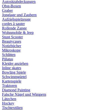
Autositzabdeckungen
Obst-Boxen
Graber
Jonglage und Zaubern
Aufziehspielzeuge
cordes à sauter
Rollende Zange
Wohnmobile & Jeep
Stunt Scooter
Beautycases
Notizbücher
Mikroskope
Schlitten
Piñatas
Kleider anziehen
Inline skates
Bowling Spiele
Schwimmgürtel
Kartenspiele
Traktoren
Diamond Painting
Falsche Nägel und Wimpern
Lätzchen
Hockey
Tischtextilien