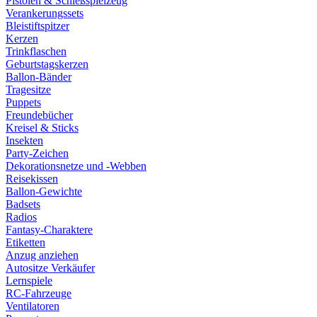
Pistolen & Schießspielzeug
Verankerungssets
Bleistiftspitzer
Kerzen
Trinkflaschen
Geburtstagskerzen
Ballon-Bänder
Tragesitze
Puppets
Freundebücher
Kreisel & Sticks
Insekten
Party-Zeichen
Dekorationsnetze und -Webben
Reisekissen
Ballon-Gewichte
Badsets
Radios
Fantasy-Charaktere
Etiketten
Anzug anziehen
Autositze Verkäufer
Lernspiele
RC-Fahrzeuge
Ventilatoren