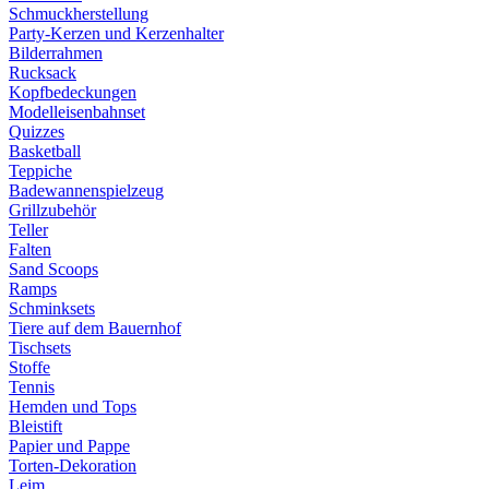
Schmuckherstellung
Party-Kerzen und Kerzenhalter
Bilderrahmen
Rucksack
Kopfbedeckungen
Modelleisenbahnset
Quizzes
Basketball
Teppiche
Badewannenspielzeug
Grillzubehör
Teller
Falten
Sand Scoops
Ramps
Schminksets
Tiere auf dem Bauernhof
Tischsets
Stoffe
Tennis
Hemden und Tops
Bleistift
Papier und Pappe
Torten-Dekoration
Leim