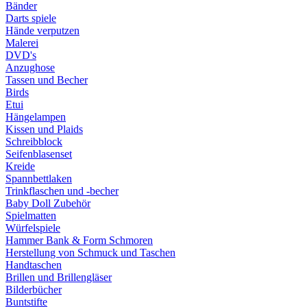
Bänder
Darts spiele
Hände verputzen
Malerei
DVD's
Anzughose
Tassen und Becher
Birds
Etui
Hängelampen
Kissen und Plaids
Schreibblock
Seifenblasenset
Kreide
Spannbettlaken
Trinkflaschen und -becher
Baby Doll Zubehör
Spielmatten
Würfelspiele
Hammer Bank & Form Schmoren
Herstellung von Schmuck und Taschen
Handtaschen
Brillen und Brillengläser
Bilderbücher
Buntstifte