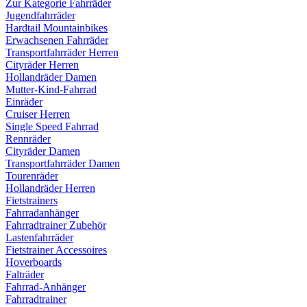
Zur Kategorie Fahrräder
Jugendfahrräder
Hardtail Mountainbikes
Erwachsenen Fahrräder
Transportfahrräder Herren
Cityräder Herren
Hollandräder Damen
Mutter-Kind-Fahrrad
Einräder
Cruiser Herren
Single Speed Fahrrad
Rennräder
Cityräder Damen
Transportfahrräder Damen
Tourenräder
Hollandräder Herren
Fietstrainers
Fahrradanhänger
Fahrradtrainer Zubehör
Lastenfahrräder
Fietstrainer Accessoires
Hoverboards
Falträder
Fahrrad-Anhänger
Fahrradtrainer