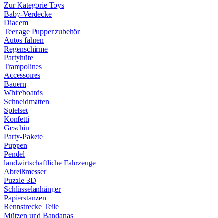
Zur Kategorie Toys
Baby-Verdecke
Diadem
Teenage Puppenzubehör
Autos fahren
Regenschirme
Partyhüte
Trampolines
Accessoires
Bauern
Whiteboards
Schneidmatten
Spielset
Konfetti
Geschirr
Party-Pakete
Puppen
Pendel
landwirtschaftliche Fahrzeuge
Abreißmesser
Puzzle 3D
Schlüsselanhänger
Papierstanzen
Rennstrecke Teile
Mützen und Bandanas