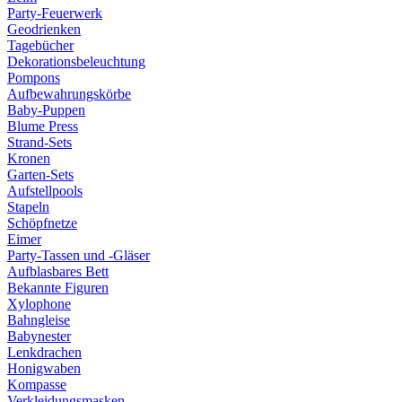
Party-Feuerwerk
Geodrienken
Tagebücher
Dekorationsbeleuchtung
Pompons
Aufbewahrungskörbe
Baby-Puppen
Blume Press
Strand-Sets
Kronen
Garten-Sets
Aufstellpools
Stapeln
Schöpfnetze
Eimer
Party-Tassen und -Gläser
Aufblasbares Bett
Bekannte Figuren
Xylophone
Bahngleise
Babynester
Lenkdrachen
Honigwaben
Kompasse
Verkleidungsmasken