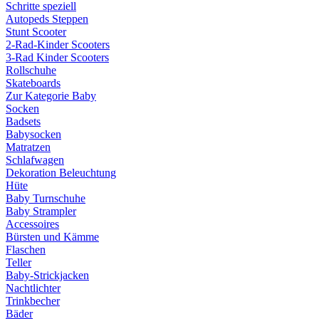
Schritte speziell
Autopeds Steppen
Stunt Scooter
2-Rad-Kinder Scooters
3-Rad Kinder Scooters
Rollschuhe
Skateboards
Zur Kategorie Baby
Socken
Badsets
Babysocken
Matratzen
Schlafwagen
Dekoration Beleuchtung
Hüte
Baby Turnschuhe
Baby Strampler
Accessoires
Bürsten und Kämme
Flaschen
Teller
Baby-Strickjacken
Nachtlichter
Trinkbecher
Bäder