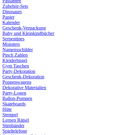
Passanten
Zubehör-Sets
Dinosaurs
Papier
Kalender
Geschenk-Verpackung
Baby und Kleinkindbücher
Serpentines
Monsters
Namensschilder
Pinch Zahlen
Kleiderbügel
Gym Taschen
Party-Dekoration
Geschenk-Dekoration
Poppenwagens
Dekorative Materialien
Party-Logen
Ballon-Pumpen
Skateboards
Hüte
Stempel
Lernen Rätsel
Stirnbänder
Spieltelefone