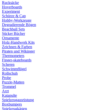
Rucksäcke
Hoverboards
Experiment
Schürze & Cap
Hobby-Werkzeuge
Degradierende Bögen
Beachball Sets
Sticker Bücher
Ornamente
Holz-Handwerk Kits
Zeichnen & Farben
Piraten und Wikinger
Thermometers
Finger-skateboards
Scheren
Schwimmflügel
Rollschuh
Probe
Puzzle-Matten
Trommel
Arzt
Katapulte
Spielzeugausrüstung
Boxbumpers
Spielzeugkästen