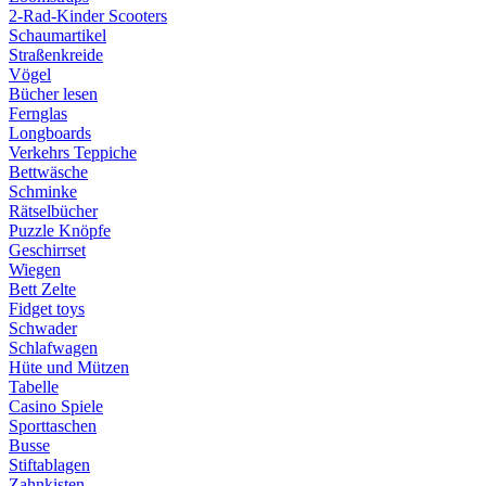
2-Rad-Kinder Scooters
Schaumartikel
Straßenkreide
Vögel
Bücher lesen
Fernglas
Longboards
Verkehrs Teppiche
Bettwäsche
Schminke
Rätselbücher
Puzzle Knöpfe
Geschirrset
Wiegen
Bett Zelte
Fidget toys
Schwader
Schlafwagen
Hüte und Mützen
Tabelle
Casino Spiele
Sporttaschen
Busse
Stiftablagen
Zahnkisten