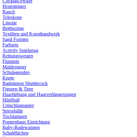
Cocktail-Picker
Hosenträger
Ranch
Teleskope
Lineale
Bettbezüge
Textilien und Kunsthandwerk
Sand Formen
Farbsets
Activity Spielzeug
Rettungswesten
Flummis
Maldesigner
Schulagenden
Knete
Badminton Shuttlecock
Figuren & Tiere
Haarfärbung und Haarverlängerungen
Hüpfball
Umschlagpapier
Stressbälle
Tischlampen
Puppenhaus Einrichtung
Baby-Badewannen
Schaltflächen