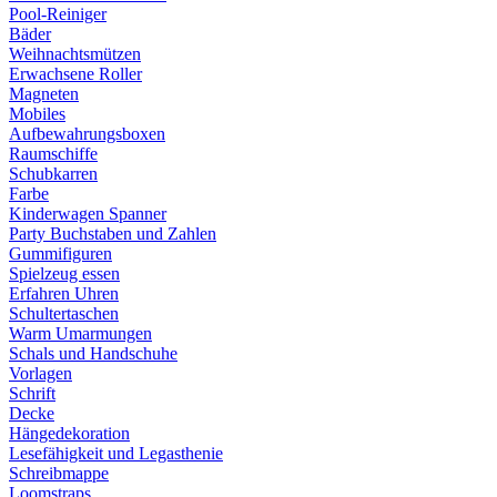
Pool-Reiniger
Bäder
Weihnachtsmützen
Erwachsene Roller
Magneten
Mobiles
Aufbewahrungsboxen
Raumschiffe
Schubkarren
Farbe
Kinderwagen Spanner
Party Buchstaben und Zahlen
Gummifiguren
Spielzeug essen
Erfahren Uhren
Schultertaschen
Warm Umarmungen
Schals und Handschuhe
Vorlagen
Schrift
Decke
Hängedekoration
Lesefähigkeit und Legasthenie
Schreibmappe
Loomstraps