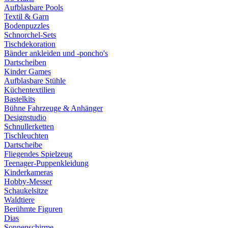
Aufblasbare Pools
Textil & Garn
Bodenpuzzles
Schnorchel-Sets
Tischdekoration
Bänder ankleiden und -poncho's
Dartscheiben
Kinder Games
Aufblasbare Stühle
Küchentextilien
Bastelkits
Bühne Fahrzeuge & Anhänger
Designstudio
Schnullerketten
Tischleuchten
Dartscheibe
Fliegendes Spielzeug
Teenager-Puppenkleidung
Kinderkameras
Hobby-Messer
Schaukelsitze
Waldtiere
Berühmte Figuren
Dias
Sonnenschirme