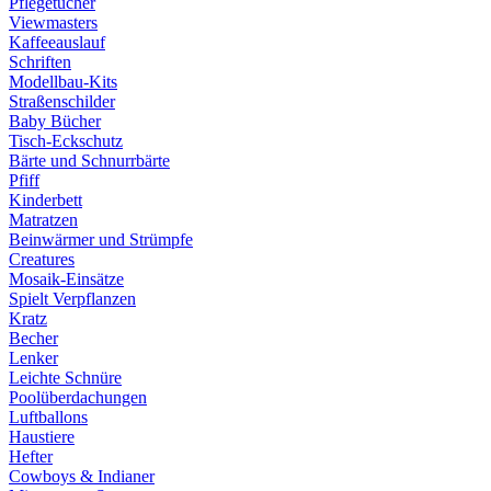
Pflegetücher
Viewmasters
Kaffeeauslauf
Schriften
Modellbau-Kits
Straßenschilder
Baby Bücher
Tisch-Eckschutz
Bärte und Schnurrbärte
Pfiff
Kinderbett
Matratzen
Beinwärmer und Strümpfe
Creatures
Mosaik-Einsätze
Spielt Verpflanzen
Kratz
Becher
Lenker
Leichte Schnüre
Poolüberdachungen
Luftballons
Haustiere
Hefter
Cowboys & Indianer