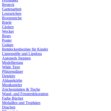
Ferngläser
Besteck
Gartenarbeit
Lesezeichen
Boxteppiche
Briefe
Globen
Wecker
Bears
Poster
Guitars
Bettdeckenbezüge für Kinder
Lippenstifte und Lipgloss
Autopeds Steppen
Modellierung
Wilde Tiere
Pfützengläser
Detektiv
Ablagekörbe
Musikspieler
Zeichenplatten & Tische
Wand- und Fensterdekoration
Farbe Bücher
Medaillen und Trophäen
Drachen