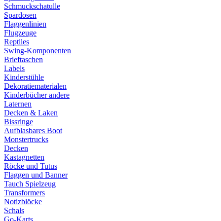
Schmuckschatulle
Spardosen
Flaggenlinien
Flugzeuge
Reptiles
Swing-Komponenten
Brieftaschen
Labels
Kinderstühle
Dekoratiematerialen
Kinderbücher andere
Laternen
Decken & Laken
Bissringe
Aufblasbares Boot
Monstertrucks
Decken
Kastagnetten
Röcke und Tutus
Flaggen und Banner
Tauch Spielzeug
Transformers
Notizblöcke
Schals
Go-Karts