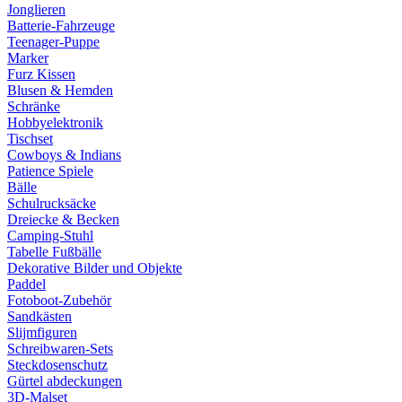
Jonglieren
Batterie-Fahrzeuge
Teenager-Puppe
Marker
Furz Kissen
Blusen & Hemden
Schränke
Hobbyelektronik
Tischset
Cowboys & Indians
Patience Spiele
Bälle
Schulrucksäcke
Dreiecke & Becken
Camping-Stuhl
Tabelle Fußbälle
Dekorative Bilder und Objekte
Paddel
Fotoboot-Zubehör
Sandkästen
Slijmfiguren
Schreibwaren-Sets
Steckdosenschutz
Gürtel abdeckungen
3D-Malset