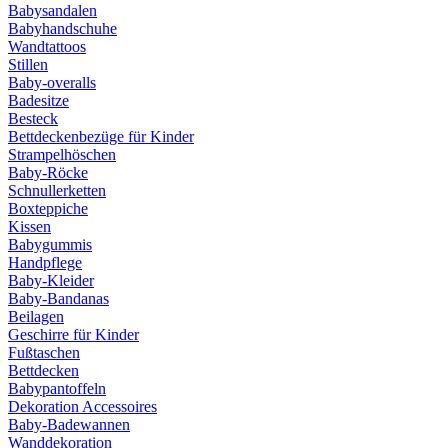
Babysandalen
Babyhandschuhe
Wandtattoos
Stillen
Baby-overalls
Badesitze
Besteck
Bettdeckenbezüge für Kinder
Strampelhöschen
Baby-Röcke
Schnullerketten
Boxteppiche
Kissen
Babygummis
Handpflege
Baby-Kleider
Baby-Bandanas
Beilagen
Geschirre für Kinder
Fußtaschen
Bettdecken
Babypantoffeln
Dekoration Accessoires
Baby-Badewannen
Wanddekoration