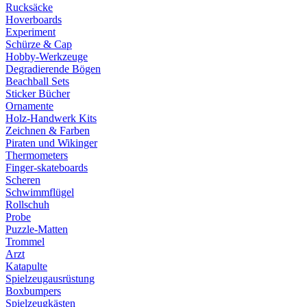
Rucksäcke
Hoverboards
Experiment
Schürze & Cap
Hobby-Werkzeuge
Degradierende Bögen
Beachball Sets
Sticker Bücher
Ornamente
Holz-Handwerk Kits
Zeichnen & Farben
Piraten und Wikinger
Thermometers
Finger-skateboards
Scheren
Schwimmflügel
Rollschuh
Probe
Puzzle-Matten
Trommel
Arzt
Katapulte
Spielzeugausrüstung
Boxbumpers
Spielzeugkästen