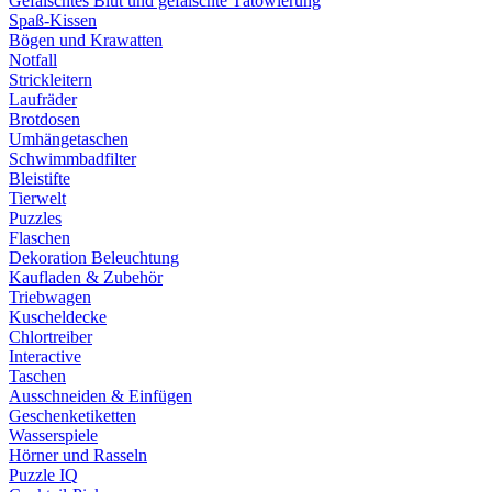
Gefälschtes Blut und gefälschte Tätowierung
Spaß-Kissen
Bögen und Krawatten
Notfall
Strickleitern
Laufräder
Brotdosen
Umhängetaschen
Schwimmbadfilter
Bleistifte
Tierwelt
Puzzles
Flaschen
Dekoration Beleuchtung
Kaufladen & Zubehör
Triebwagen
Kuscheldecke
Chlortreiber
Interactive
Taschen
Ausschneiden & Einfügen
Geschenketiketten
Wasserspiele
Hörner und Rasseln
Puzzle IQ