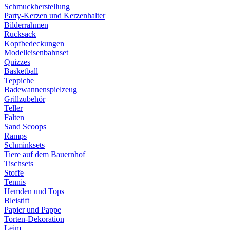
Schmuckherstellung
Party-Kerzen und Kerzenhalter
Bilderrahmen
Rucksack
Kopfbedeckungen
Modelleisenbahnset
Quizzes
Basketball
Teppiche
Badewannenspielzeug
Grillzubehör
Teller
Falten
Sand Scoops
Ramps
Schminksets
Tiere auf dem Bauernhof
Tischsets
Stoffe
Tennis
Hemden und Tops
Bleistift
Papier und Pappe
Torten-Dekoration
Leim