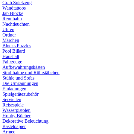
Grab Spielzeug
Wandtattoos
Jab Blöcke
Rennbahn
Nachtleuchten
Uhren
Ordner
Märchen
Blocks Puzzles
Pool Billard
Haushalt
Fahrzeuge
Aufbewahrungskästen
Strohhalme und Rührstäbchen
Stühle und Sofas
Die Umzäunungen
Einladungen
Spielgerätezubehör
Servietten
Reisespiele
Wasserpistolen
Hobby Bücher
Dekorative Beleuchtung
Bastelpapier
Armee