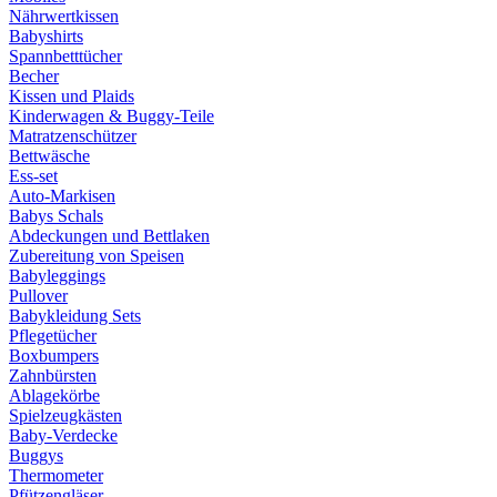
Nährwertkissen
Babyshirts
Spannbetttücher
Becher
Kissen und Plaids
Kinderwagen & Buggy-Teile
Matratzenschützer
Bettwäsche
Ess-set
Auto-Markisen
Babys Schals
Abdeckungen und Bettlaken
Zubereitung von Speisen
Babyleggings
Pullover
Babykleidung Sets
Pflegetücher
Boxbumpers
Zahnbürsten
Ablagekörbe
Spielzeugkästen
Baby-Verdecke
Buggys
Thermometer
Pfützengläser