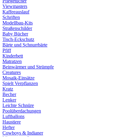
Pflegetücher
Viewmasters
Kaffeeauslauf
Schriften
Modellbau-Kits
Straßenschilder
Baby Bücher
Tisch-Eckschutz
Bärte und Schnurrbärte
Pfiff
Kinderbett
Matratzen
Beinwärmer und Strümpfe
Creatures
Mosaik-Einsätze
Spielt Verpflanzen
Kratz
Becher
Lenker
Leichte Schnüre
Poolüberdachungen
Luftballons
Haustiere
Hefter
Cowboys & Indianer