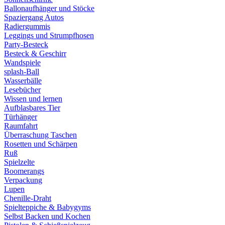
Ballonaufhänger und Stöcke
Spaziergang Autos
Radiergummis
Leggings und Strumpfhosen
Party-Besteck
Besteck & Geschirr
Wandspiele
splash-Ball
Wasserbälle
Lesebücher
Wissen und lernen
Aufblasbares Tier
Türhänger
Raumfahrt
Überraschung Taschen
Rosetten und Schärpen
Ruß
Spielzelte
Boomerangs
Verpackung
Lupen
Chenille-Draht
Spielteppiche & Babygyms
Selbst Backen und Kochen