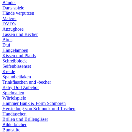
Bänder
Darts spiele
Hände verputzen
Malerei
DVD's
Anzughose
Tassen und Becher
Birds
Etui
Hängelampen
Kissen und Plaids
Schreibblock
Seifenblasenset
Kreide
Spannbettlaken
Trinkflaschen und -becher
Baby Doll Zubehör
Spielmatten
Würfelspiele
Hammer Bank & Form Schmoren
Herstellung von Schmuck und Taschen
Handtaschen
Brillen und Brillengläser
Bilderbücher
Buntstifte