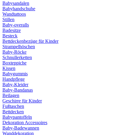
Babysandalen
Babyhandschuhe
Wandtattoos
Stillen
Baby-overalls
Badesitze
Besteck
Bettdeckenbezüge für Kinder
Strampelhöschen
Baby-Röcke
Schnullerketten
Boxteppiche
Kissen
Babygummis
Handpflege
Baby-Kleider
Baby-Bandanas
Beilagen
Geschirre für Kinder
Fußtaschen
Bettdecken
Babypantoffeln
Dekoration Accessoires
Baby-Badewannen
Wanddekoration