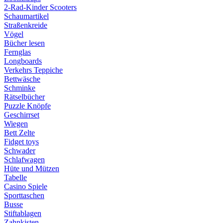
2-Rad-Kinder Scooters
Schaumartikel
Straßenkreide
Vögel
Bücher lesen
Fernglas
Longboards
Verkehrs Teppiche
Bettwäsche
Schminke
Rätselbücher
Puzzle Knöpfe
Geschirrset
Wiegen
Bett Zelte
Fidget toys
Schwader
Schlafwagen
Hüte und Mützen
Tabelle
Casino Spiele
Sporttaschen
Busse
Stiftablagen
Zahnkisten