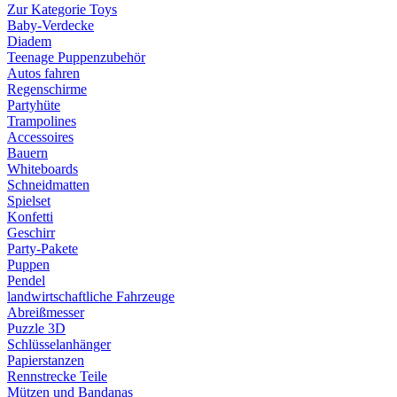
Zur Kategorie Toys
Baby-Verdecke
Diadem
Teenage Puppenzubehör
Autos fahren
Regenschirme
Partyhüte
Trampolines
Accessoires
Bauern
Whiteboards
Schneidmatten
Spielset
Konfetti
Geschirr
Party-Pakete
Puppen
Pendel
landwirtschaftliche Fahrzeuge
Abreißmesser
Puzzle 3D
Schlüsselanhänger
Papierstanzen
Rennstrecke Teile
Mützen und Bandanas