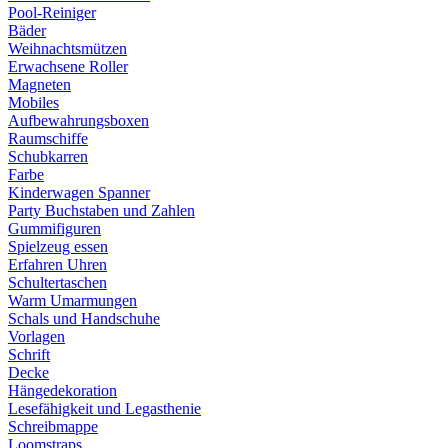
Pool-Reiniger
Bäder
Weihnachtsmützen
Erwachsene Roller
Magneten
Mobiles
Aufbewahrungsboxen
Raumschiffe
Schubkarren
Farbe
Kinderwagen Spanner
Party Buchstaben und Zahlen
Gummifiguren
Spielzeug essen
Erfahren Uhren
Schultertaschen
Warm Umarmungen
Schals und Handschuhe
Vorlagen
Schrift
Decke
Hängedekoration
Lesefähigkeit und Legasthenie
Schreibmappe
Loomstraps