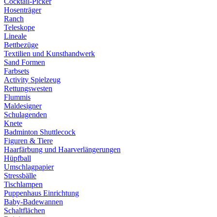
Cocktail-Picker
Hosenträger
Ranch
Teleskope
Lineale
Bettbezüge
Textilien und Kunsthandwerk
Sand Formen
Farbsets
Activity Spielzeug
Rettungswesten
Flummis
Maldesigner
Schulagenden
Knete
Badminton Shuttlecock
Figuren & Tiere
Haarfärbung und Haarverlängerungen
Hüpfball
Umschlagpapier
Stressbälle
Tischlampen
Puppenhaus Einrichtung
Baby-Badewannen
Schaltflächen