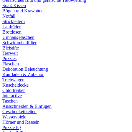
Gefälschtes Blut und gefälschte Tätowierung
Spaß-Kissen
Bögen und Krawatten
Notfall
Strickleitern
Laufräder
Brotdosen
Umhängetaschen
Schwimmbadfilter
Bleistifte
Tierwelt
Puzzles
Flaschen
Dekoration Beleuchtung
Kaufladen & Zubehör
Triebwagen
Kuscheldecke
Chlortreiber
Interactive
Taschen
Ausschneiden & Einfügen
Geschenketiketten
Wasserspiele
Hörner und Rasseln
Puzzle IQ