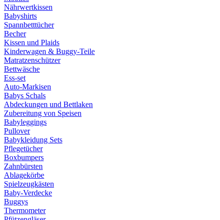
Nährwertkissen
Babyshirts
Spannbetttücher
Becher
Kissen und Plaids
Kinderwagen & Buggy-Teile
Matratzenschützer
Bettwäsche
Ess-set
Auto-Markisen
Babys Schals
Abdeckungen und Bettlaken
Zubereitung von Speisen
Babyleggings
Pullover
Babykleidung Sets
Pflegetücher
Boxbumpers
Zahnbürsten
Ablagekörbe
Spielzeugkästen
Baby-Verdecke
Buggys
Thermometer
Pfützengläser