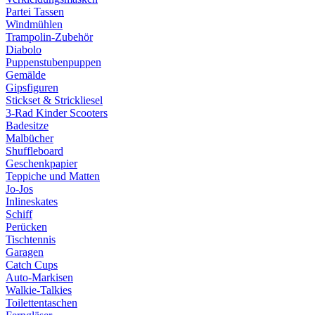
Partei Tassen
Windmühlen
Trampolin-Zubehör
Diabolo
Puppenstubenpuppen
Gemälde
Gipsfiguren
Stickset & Strickliesel
3-Rad Kinder Scooters
Badesitze
Malbücher
Shuffleboard
Geschenkpapier
Teppiche und Matten
Jo-Jos
Inlineskates
Schiff
Perücken
Tischtennis
Garagen
Catch Cups
Auto-Markisen
Walkie-Talkies
Toilettentaschen