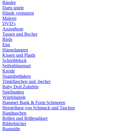
Bänder
Darts spiele
Hände verputzen
Malerei
DVD's
Anzughose
Tassen und Becher
Birds
Etui
Hängelampen
Kissen und Plaids
Schreibblock
Seifenblasenset
Kreide
Spannbettlaken
Trinkflaschen und -becher
Baby Doll Zubehör
Spielmatten
Würfelspiele
Hammer Bank & Form Schmoren
Herstellung von Schmuck und Taschen
Handtaschen
Brillen und Brillengläser
Bilderbücher
Buntstifte