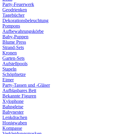
Party-Feuerwerk
Geodrienken
Tagebücher
Dekorationsbeleuchtung
Pompons
Aufbewahrungskörbe
Baby-Puppen
Blume Press
Strand-Sets
Kronen
Garten-Sets
Aufstellpools
Stapeln
Schöpfnetze
Eimer
Party-Tassen und -Gläser
Aufblasbares Bett
Bekannte Figuren
Xylophone
Bahngleise
Babynester
Lenkdrachen
Honigwaben
Kompasse
Verkleidungsmasken