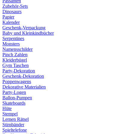
Passanten
Zubehör-Sets
Dinosaurs
Papier
Kalender
Geschenk-Verpackung
Baby und Kleinkindbücher
Serpentines
Monsters
Namensschilder
Pinch Zahlen
Kleiderbügel
Gym Taschen
Party-Dekoration
Geschenk-Dekoration
Poppenwagens
Dekorative Materialien
Party-Logen
Ballon-Pumpen
Skateboards
Hüte
Stempel
Lernen Rätsel
Stirnbänder
Spieltelefone