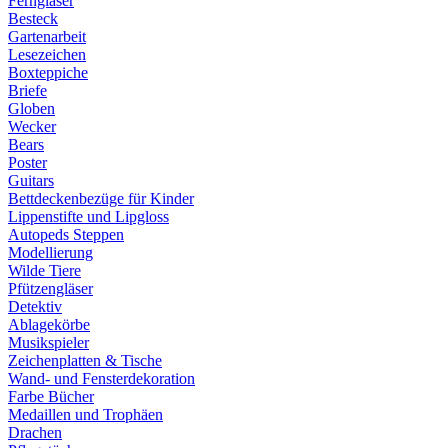
Ferngläser
Besteck
Gartenarbeit
Lesezeichen
Boxteppiche
Briefe
Globen
Wecker
Bears
Poster
Guitars
Bettdeckenbezüge für Kinder
Lippenstifte und Lipgloss
Autopeds Steppen
Modellierung
Wilde Tiere
Pfützengläser
Detektiv
Ablagekörbe
Musikspieler
Zeichenplatten & Tische
Wand- und Fensterdekoration
Farbe Bücher
Medaillen und Trophäen
Drachen