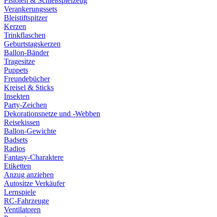
Pistolen & Schießspielzeug
Verankerungssets
Bleistiftspitzer
Kerzen
Trinkflaschen
Geburtstagskerzen
Ballon-Bänder
Tragesitze
Puppets
Freundebücher
Kreisel & Sticks
Insekten
Party-Zeichen
Dekorationsnetze und -Webben
Reisekissen
Ballon-Gewichte
Badsets
Radios
Fantasy-Charaktere
Etiketten
Anzug anziehen
Autositze Verkäufer
Lernspiele
RC-Fahrzeuge
Ventilatoren