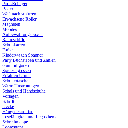
Pool-Reiniger
Bäder
Weihnachtsmützen
Erwachsene Roller
Magneten
Mobiles
Aufbewahrungsboxen
Raumschiffe
Schubkarren
Farbe
Kinderwagen Spanner
Party Buchstaben und Zahlen
Gummifiguren
Spielzeug essen
Erfahren Uhren
Schultertaschen
Warm Umarmungen
Schals und Handschuhe
Vorlagen
Schrift
Decke
Hängedekoration
Lesefähigkeit und Legasthenie
Schreibmappe
Loomstraps