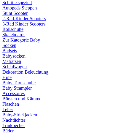
Schritte speziell
Autopeds Steppen
Stunt Scooter
2-Rad-Kinder Scooters
3-Rad Kinder Scooters
Rollschuhe
Skateboards
Zur Kategorie Baby
Socken
Badsets
Babysocken
Matratzen
Schlafwagen
Dekoration Beleuchtung
Hüte
Baby Turnschuhe
Baby Strampler
Accessoires
Bürsten und Kämme
Flaschen
Teller
Baby-Strickjacken
Nachtlichter
Trinkbecher
Bäder