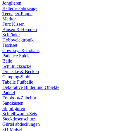
Jonglieren
Batterie-Fahrzeuge
Teenager-Puppe
Marker
Furz Kissen
Blusen & Hemden
Schränke
Hobbyelektronik
Tischset
Cowboys & Indians
Patience Spiele
Bälle
Schulrucksäcke
Dreiecke & Becken
Camping-Stuhl
Tabelle Fußbälle
Dekorative Bilder und Objekte
Paddel
Fotoboot-Zubehör
Sandkästen
Slijmfiguren
Schreibwaren-Sets
Steckdosenschutz
Gürtel abdeckungen
3D-Malset