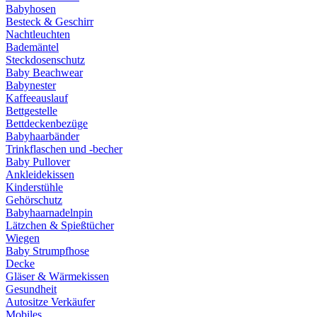
Babyhosen
Besteck & Geschirr
Nachtleuchten
Bademäntel
Steckdosenschutz
Baby Beachwear
Babynester
Kaffeeauslauf
Bettgestelle
Bettdeckenbezüge
Babyhaarbänder
Trinkflaschen und -becher
Baby Pullover
Ankleidekissen
Kinderstühle
Gehörschutz
Babyhaarnadelnpin
Lätzchen & Spießtücher
Wiegen
Baby Strumpfhose
Decke
Gläser & Wärmekissen
Gesundheit
Autositze Verkäufer
Mobiles