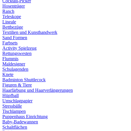
Cocktail-Picker
Hosenträger
Ranch
Teleskope
Lineale
Bettbezüge
Textilien und Kunsthandwerk
Sand Formen
Farbsets
Activity Spielzeug
Rettungswesten
Flummis
Maldesigner
Schulagenden
Knete
Badminton Shuttlecock
Figuren & Tiere
Haarfärbung und Haarverlängerungen
Hüpfball
Umschlagpapier
Stressbälle
Tischlampen
Puppenhaus Einrichtung
Baby-Badewannen
Schaltflächen