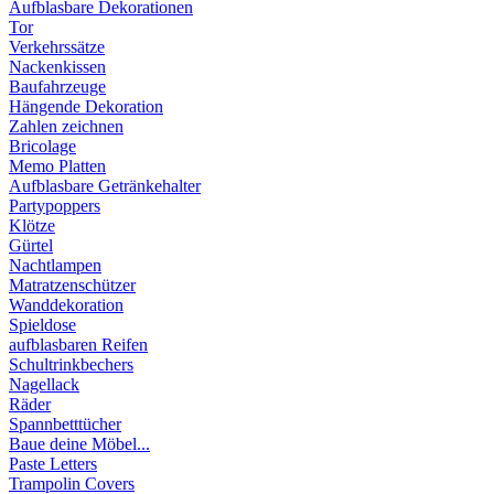
Aufblasbare Dekorationen
Tor
Verkehrssätze
Nackenkissen
Baufahrzeuge
Hängende Dekoration
Zahlen zeichnen
Bricolage
Memo Platten
Aufblasbare Getränkehalter
Partypoppers
Klötze
Gürtel
Nachtlampen
Matratzenschützer
Wanddekoration
Spieldose
aufblasbaren Reifen
Schultrinkbechers
Nagellack
Räder
Spannbetttücher
Baue deine Möbel...
Paste Letters
Trampolin Covers