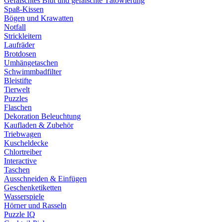
Gefälschtes Blut und gefälschte Tätowierung
Spaß-Kissen
Bögen und Krawatten
Notfall
Strickleitern
Laufräder
Brotdosen
Umhängetaschen
Schwimmbadfilter
Bleistifte
Tierwelt
Puzzles
Flaschen
Dekoration Beleuchtung
Kaufladen & Zubehör
Triebwagen
Kuscheldecke
Chlortreiber
Interactive
Taschen
Ausschneiden & Einfügen
Geschenketiketten
Wasserspiele
Hörner und Rasseln
Puzzle IQ