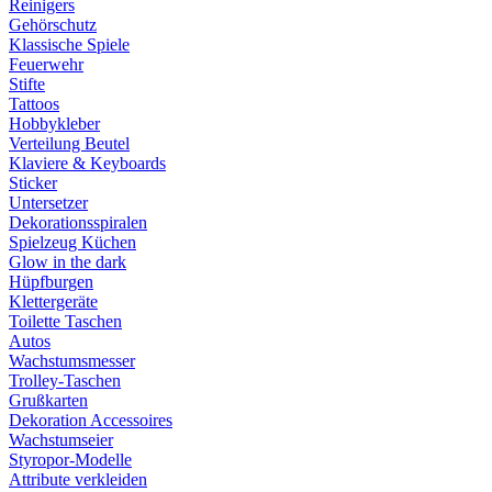
Reinigers
Gehörschutz
Klassische Spiele
Feuerwehr
Stifte
Tattoos
Hobbykleber
Verteilung Beutel
Klaviere & Keyboards
Sticker
Untersetzer
Dekorationsspiralen
Spielzeug Küchen
Glow in the dark
Hüpfburgen
Klettergeräte
Toilette Taschen
Autos
Wachstumsmesser
Trolley-Taschen
Grußkarten
Dekoration Accessoires
Wachstumseier
Styropor-Modelle
Attribute verkleiden