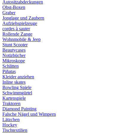
Autositzabdeckungen
Obst-Boxen
Graber
Jonglage und Zaubern
Aufziehspielzeuge
cordes à sauter
Rollende Zange
Wohnmobile & Jeep
Stunt Scooter
Beautycases
Notizbücher
Mikroskope
Schlitten
Piñatas
Kleider anziehen
Inline skates
Bowling Spiele
Schwimmgürtel
Kartenspiele
Traktoren
Diamond Painting
Falsche Nägel und Wimpern
Lätzchen
Hockey
Tischtextilien