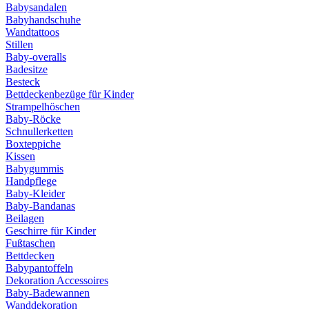
Babysandalen
Babyhandschuhe
Wandtattoos
Stillen
Baby-overalls
Badesitze
Besteck
Bettdeckenbezüge für Kinder
Strampelhöschen
Baby-Röcke
Schnullerketten
Boxteppiche
Kissen
Babygummis
Handpflege
Baby-Kleider
Baby-Bandanas
Beilagen
Geschirre für Kinder
Fußtaschen
Bettdecken
Babypantoffeln
Dekoration Accessoires
Baby-Badewannen
Wanddekoration