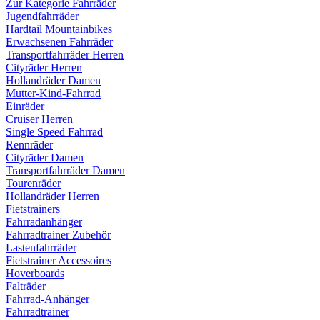
Zur Kategorie Fahrräder
Jugendfahrräder
Hardtail Mountainbikes
Erwachsenen Fahrräder
Transportfahrräder Herren
Cityräder Herren
Hollandräder Damen
Mutter-Kind-Fahrrad
Einräder
Cruiser Herren
Single Speed Fahrrad
Rennräder
Cityräder Damen
Transportfahrräder Damen
Tourenräder
Hollandräder Herren
Fietstrainers
Fahrradanhänger
Fahrradtrainer Zubehör
Lastenfahrräder
Fietstrainer Accessoires
Hoverboards
Falträder
Fahrrad-Anhänger
Fahrradtrainer