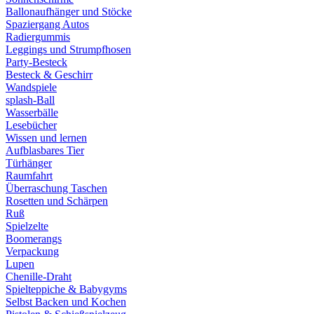
Ballonaufhänger und Stöcke
Spaziergang Autos
Radiergummis
Leggings und Strumpfhosen
Party-Besteck
Besteck & Geschirr
Wandspiele
splash-Ball
Wasserbälle
Lesebücher
Wissen und lernen
Aufblasbares Tier
Türhänger
Raumfahrt
Überraschung Taschen
Rosetten und Schärpen
Ruß
Spielzelte
Boomerangs
Verpackung
Lupen
Chenille-Draht
Spielteppiche & Babygyms
Selbst Backen und Kochen