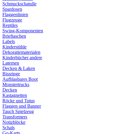
Schmuckschatulle
Spardosen
Flaggenlinien
Flugzeuge
Reptiles
Swing-Komponenten
Brieftaschen
Labels
Kinderstühle
Dekoratiematerialen
Kinderbücher andere
Laternen
Decken & Laken
Bissringe
Aufblasbares Boot
Monstertrucks
Decken
Kastagnetten
Röcke und Tutus
Flaggen und Banner
Tauch Spielzeug
Transformers
Notizblöcke
Schals
Go-Karts