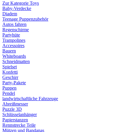
Zur Kategorie Toys
Baby-Verdecke
Diadem
Teenage Puppenzubehör
Autos fahren
Regenschirme
Partyhüte
Trampolines
Accessoires
Bauern
Whiteboards
Schneidmatten
Spielset
Konfetti
Geschirr
Party-Pakete
Puppen
Pendel
landwirtschaftliche Fahrzeuge
Abreißmesser
Puzzle 3D
Schlüsselanhänger
Papierstanzen
Rennstrecke Teile
Mützen und Bandanas