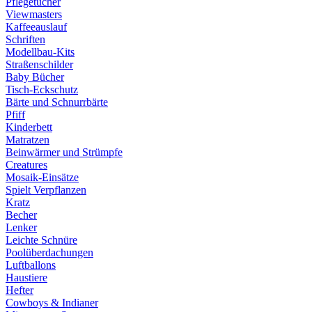
Pflegetücher
Viewmasters
Kaffeeauslauf
Schriften
Modellbau-Kits
Straßenschilder
Baby Bücher
Tisch-Eckschutz
Bärte und Schnurrbärte
Pfiff
Kinderbett
Matratzen
Beinwärmer und Strümpfe
Creatures
Mosaik-Einsätze
Spielt Verpflanzen
Kratz
Becher
Lenker
Leichte Schnüre
Poolüberdachungen
Luftballons
Haustiere
Hefter
Cowboys & Indianer