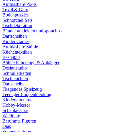
Aufblasbare Pools
Textil & Garn
Bodenpuzzles
Schnorchel-Sets
Tischdekoration
Bänder ankleiden und -poncho's
Dartscheiben
Kinder Games
Aufblasbare Stühle
Küchentextilien
Bastelkits
Bühne Fahrzeuge & Anhänger
Designstudio
Schnullerketten
Tischleuchten
Dartscheibe
Fliegendes Spielzeug
Teenager-Puppenkleidung
Kinderkameras
Hobby-Messer
Schaukelsitze
Waldtiere
Berühmte Figuren
Dias
Sonnenschirme