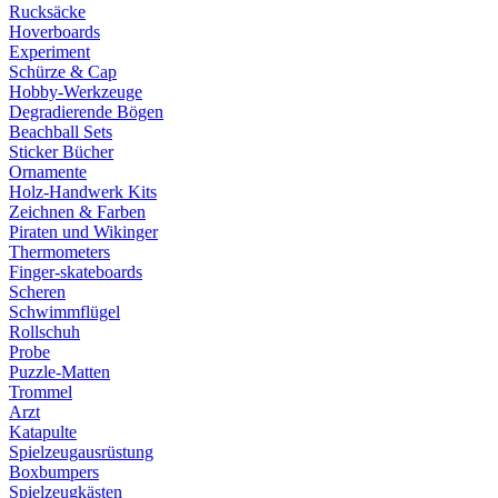
Rucksäcke
Hoverboards
Experiment
Schürze & Cap
Hobby-Werkzeuge
Degradierende Bögen
Beachball Sets
Sticker Bücher
Ornamente
Holz-Handwerk Kits
Zeichnen & Farben
Piraten und Wikinger
Thermometers
Finger-skateboards
Scheren
Schwimmflügel
Rollschuh
Probe
Puzzle-Matten
Trommel
Arzt
Katapulte
Spielzeugausrüstung
Boxbumpers
Spielzeugkästen