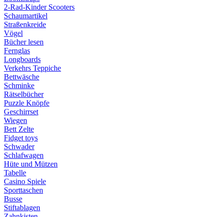
2-Rad-Kinder Scooters
Schaumartikel
Straßenkreide
Vögel
Bücher lesen
Fernglas
Longboards
Verkehrs Teppiche
Bettwäsche
Schminke
Rätselbücher
Puzzle Knöpfe
Geschirrset
Wiegen
Bett Zelte
Fidget toys
Schwader
Schlafwagen
Hüte und Mützen
Tabelle
Casino Spiele
Sporttaschen
Busse
Stiftablagen
Zahnkisten