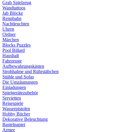
Grab Spielzeug
Wandtattoos
Jab Blöcke
Rennbahn
Nachtleuchten
Uhren
Ordner
Märchen
Blocks Puzzles
Pool Billard
Haushalt
Fahrzeuge
Aufbewahrungskästen
Strohhalme und Rührstäbchen
Stühle und Sofas
Die Umzäunungen
Einladungen
Spielgerätezubehör
Servietten
Reisespiele
Wasserpistolen
Hobby Bücher
Dekorative Beleuchtung
Bastelpapier
Armee