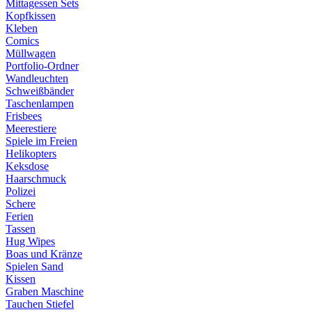
Mittagessen Sets
Kopfkissen
Kleben
Comics
Müllwagen
Portfolio-Ordner
Wandleuchten
Schweißbänder
Taschenlampen
Frisbees
Meerestiere
Spiele im Freien
Helikopters
Keksdose
Haarschmuck
Polizei
Schere
Ferien
Tassen
Hug Wipes
Boas und Kränze
Spielen Sand
Kissen
Graben Maschine
Tauchen Stiefel