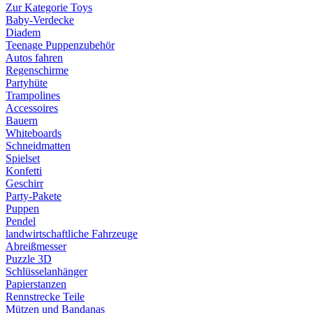
Zur Kategorie Toys
Baby-Verdecke
Diadem
Teenage Puppenzubehör
Autos fahren
Regenschirme
Partyhüte
Trampolines
Accessoires
Bauern
Whiteboards
Schneidmatten
Spielset
Konfetti
Geschirr
Party-Pakete
Puppen
Pendel
landwirtschaftliche Fahrzeuge
Abreißmesser
Puzzle 3D
Schlüsselanhänger
Papierstanzen
Rennstrecke Teile
Mützen und Bandanas