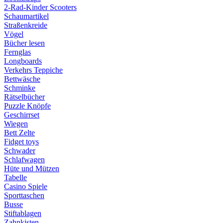
2-Rad-Kinder Scooters
Schaumartikel
Straßenkreide
Vögel
Bücher lesen
Fernglas
Longboards
Verkehrs Teppiche
Bettwäsche
Schminke
Rätselbücher
Puzzle Knöpfe
Geschirrset
Wiegen
Bett Zelte
Fidget toys
Schwader
Schlafwagen
Hüte und Mützen
Tabelle
Casino Spiele
Sporttaschen
Busse
Stiftablagen
Zahnkisten