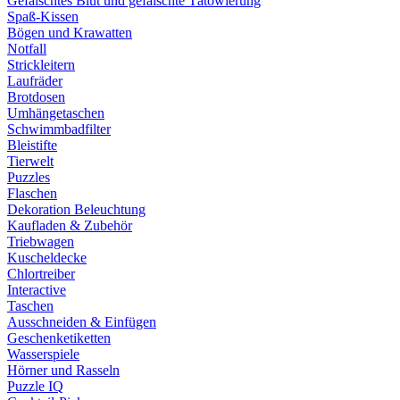
Gefälschtes Blut und gefälschte Tätowierung
Spaß-Kissen
Bögen und Krawatten
Notfall
Strickleitern
Laufräder
Brotdosen
Umhängetaschen
Schwimmbadfilter
Bleistifte
Tierwelt
Puzzles
Flaschen
Dekoration Beleuchtung
Kaufladen & Zubehör
Triebwagen
Kuscheldecke
Chlortreiber
Interactive
Taschen
Ausschneiden & Einfügen
Geschenketiketten
Wasserspiele
Hörner und Rasseln
Puzzle IQ