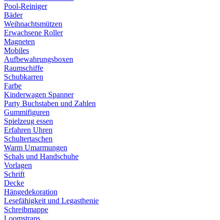
Pool-Reiniger
Bäder
Weihnachtsmützen
Erwachsene Roller
Magneten
Mobiles
Aufbewahrungsboxen
Raumschiffe
Schubkarren
Farbe
Kinderwagen Spanner
Party Buchstaben und Zahlen
Gummifiguren
Spielzeug essen
Erfahren Uhren
Schultertaschen
Warm Umarmungen
Schals und Handschuhe
Vorlagen
Schrift
Decke
Hängedekoration
Lesefähigkeit und Legasthenie
Schreibmappe
Loomstraps