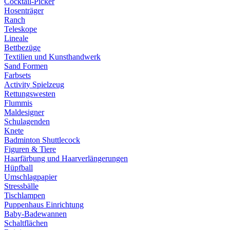
Cocktail-Picker
Hosenträger
Ranch
Teleskope
Lineale
Bettbezüge
Textilien und Kunsthandwerk
Sand Formen
Farbsets
Activity Spielzeug
Rettungswesten
Flummis
Maldesigner
Schulagenden
Knete
Badminton Shuttlecock
Figuren & Tiere
Haarfärbung und Haarverlängerungen
Hüpfball
Umschlagpapier
Stressbälle
Tischlampen
Puppenhaus Einrichtung
Baby-Badewannen
Schaltflächen