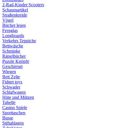
2-Rad-Kinder Scooters
Schaumartikel
Straßenkreide
Vögel
Bücher lesen
Fernglas
Longboards
Verkehrs Teppiche
Bettwäsche
Schminke
Rätselbücher
Puzzle Knöpfe
Geschirrset
Wiegen
Bett Zelte
Fidget toys
Schwader
Schlafwagen
Hüte und Mützen
Tabelle
Casino Spiele
Sporttaschen
Busse
Stiftablagen