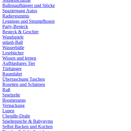
Sonnenschirme
Ballonaufhänger und Stöcke
Spaziergang Autos
Radiergummis
Leggings und Strumpfhosen
Party-Besteck
Besteck & Geschirr
Wandspiele
splash-Ball
Wasserbälle
Lesebücher
Wissen und lernen
Aufblasbares Tier
Türhänger
Raumfahrt
Überraschung Taschen
Rosetten und Schärpen
Ruß
Spielzelte
Boomerangs
Verpackung
Lupen
Chenille-Draht
Spielteppiche & Babygyms
Selbst Backen und Kochen