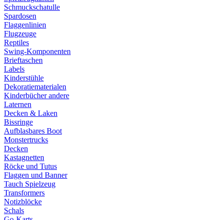
Schmuckschatulle
Spardosen
Flaggenlinien
Flugzeuge
Reptiles
Swing-Komponenten
Brieftaschen
Labels
Kinderstühle
Dekoratiematerialen
Kinderbücher andere
Laternen
Decken & Laken
Bissringe
Aufblasbares Boot
Monstertrucks
Decken
Kastagnetten
Röcke und Tutus
Flaggen und Banner
Tauch Spielzeug
Transformers
Notizblöcke
Schals
Go-Karts