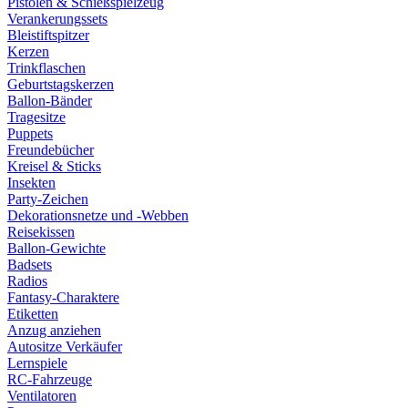
Pistolen & Schießspielzeug
Verankerungssets
Bleistiftspitzer
Kerzen
Trinkflaschen
Geburtstagskerzen
Ballon-Bänder
Tragesitze
Puppets
Freundebücher
Kreisel & Sticks
Insekten
Party-Zeichen
Dekorationsnetze und -Webben
Reisekissen
Ballon-Gewichte
Badsets
Radios
Fantasy-Charaktere
Etiketten
Anzug anziehen
Autositze Verkäufer
Lernspiele
RC-Fahrzeuge
Ventilatoren