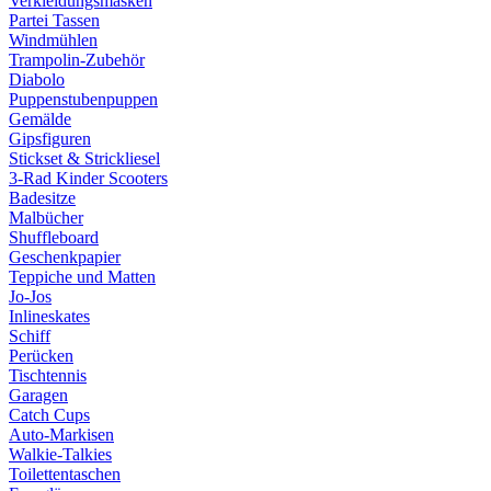
Verkleidungsmasken
Partei Tassen
Windmühlen
Trampolin-Zubehör
Diabolo
Puppenstubenpuppen
Gemälde
Gipsfiguren
Stickset & Strickliesel
3-Rad Kinder Scooters
Badesitze
Malbücher
Shuffleboard
Geschenkpapier
Teppiche und Matten
Jo-Jos
Inlineskates
Schiff
Perücken
Tischtennis
Garagen
Catch Cups
Auto-Markisen
Walkie-Talkies
Toilettentaschen