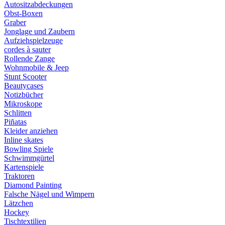
Autositzabdeckungen
Obst-Boxen
Graber
Jonglage und Zaubern
Aufziehspielzeuge
cordes à sauter
Rollende Zange
Wohnmobile & Jeep
Stunt Scooter
Beautycases
Notizbücher
Mikroskope
Schlitten
Piñatas
Kleider anziehen
Inline skates
Bowling Spiele
Schwimmgürtel
Kartenspiele
Traktoren
Diamond Painting
Falsche Nägel und Wimpern
Lätzchen
Hockey
Tischtextilien