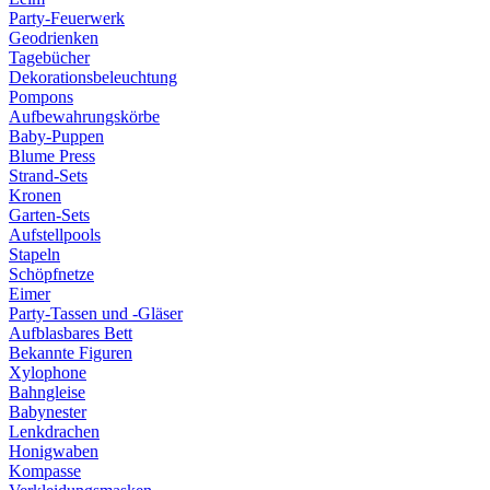
Party-Feuerwerk
Geodrienken
Tagebücher
Dekorationsbeleuchtung
Pompons
Aufbewahrungskörbe
Baby-Puppen
Blume Press
Strand-Sets
Kronen
Garten-Sets
Aufstellpools
Stapeln
Schöpfnetze
Eimer
Party-Tassen und -Gläser
Aufblasbares Bett
Bekannte Figuren
Xylophone
Bahngleise
Babynester
Lenkdrachen
Honigwaben
Kompasse