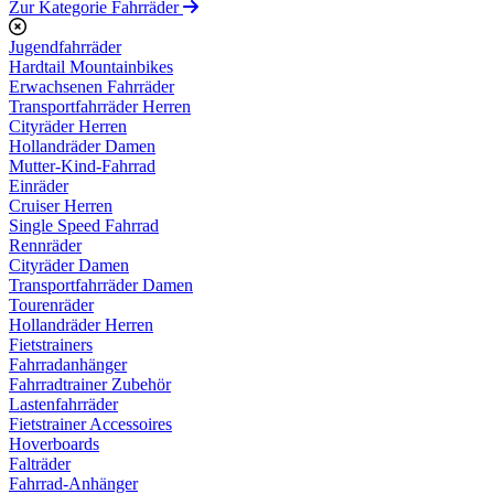
Zur Kategorie Fahrräder
Jugendfahrräder
Hardtail Mountainbikes
Erwachsenen Fahrräder
Transportfahrräder Herren
Cityräder Herren
Hollandräder Damen
Mutter-Kind-Fahrrad
Einräder
Cruiser Herren
Single Speed Fahrrad
Rennräder
Cityräder Damen
Transportfahrräder Damen
Tourenräder
Hollandräder Herren
Fietstrainers
Fahrradanhänger
Fahrradtrainer Zubehör
Lastenfahrräder
Fietstrainer Accessoires
Hoverboards
Falträder
Fahrrad-Anhänger