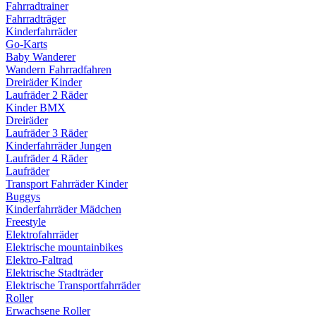
Fahrradtrainer
Fahrradträger
Kinderfahrräder
Go-Karts
Baby Wanderer
Wandern Fahrradfahren
Dreiräder Kinder
Laufräder 2 Räder
Kinder BMX
Dreiräder
Laufräder 3 Räder
Kinderfahrräder Jungen
Laufräder 4 Räder
Laufräder
Transport Fahrräder Kinder
Buggys
Kinderfahrräder Mädchen
Freestyle
Elektrofahrräder
Elektrische mountainbikes
Elektro-Faltrad
Elektrische Stadträder
Elektrische Transportfahrräder
Roller
Erwachsene Roller