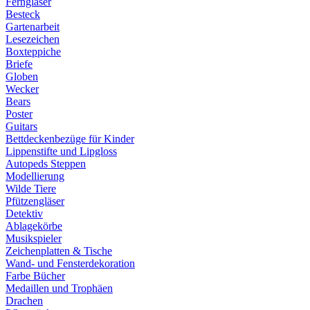
Ferngläser
Besteck
Gartenarbeit
Lesezeichen
Boxteppiche
Briefe
Globen
Wecker
Bears
Poster
Guitars
Bettdeckenbezüge für Kinder
Lippenstifte und Lipgloss
Autopeds Steppen
Modellierung
Wilde Tiere
Pfützengläser
Detektiv
Ablagekörbe
Musikspieler
Zeichenplatten & Tische
Wand- und Fensterdekoration
Farbe Bücher
Medaillen und Trophäen
Drachen