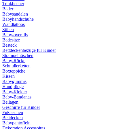
Trinkbecher
Bäder
Babysandalen
Babyhandschuhe
Wandtattoos
Stillen
Baby-overalls
Badesitze
Besteck
Bettdeckenbezüge für Kinder
Strampelhöschen
Baby-Röcke
Schnullerketten
Boxteppiche
Kissen
Babygummis
Handpflege
Baby-Kleider
Baby-Bandanas
Beilagen
Geschirre für Kinder
Fußtaschen
Bettdecken
Babypantoffeln
Dekoration Accessoires