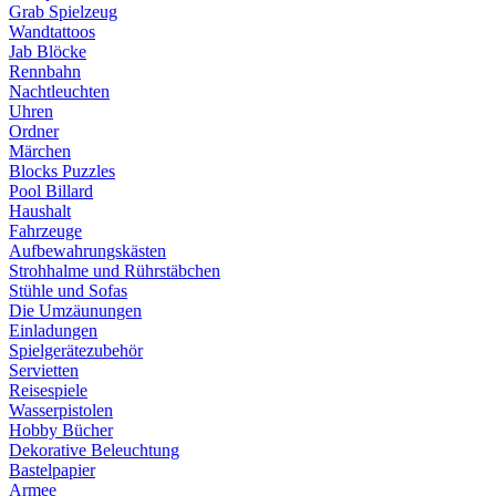
Grab Spielzeug
Wandtattoos
Jab Blöcke
Rennbahn
Nachtleuchten
Uhren
Ordner
Märchen
Blocks Puzzles
Pool Billard
Haushalt
Fahrzeuge
Aufbewahrungskästen
Strohhalme und Rührstäbchen
Stühle und Sofas
Die Umzäunungen
Einladungen
Spielgerätezubehör
Servietten
Reisespiele
Wasserpistolen
Hobby Bücher
Dekorative Beleuchtung
Bastelpapier
Armee