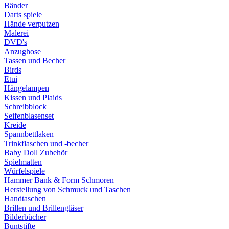
Bänder
Darts spiele
Hände verputzen
Malerei
DVD's
Anzughose
Tassen und Becher
Birds
Etui
Hängelampen
Kissen und Plaids
Schreibblock
Seifenblasenset
Kreide
Spannbettlaken
Trinkflaschen und -becher
Baby Doll Zubehör
Spielmatten
Würfelspiele
Hammer Bank & Form Schmoren
Herstellung von Schmuck und Taschen
Handtaschen
Brillen und Brillengläser
Bilderbücher
Buntstifte