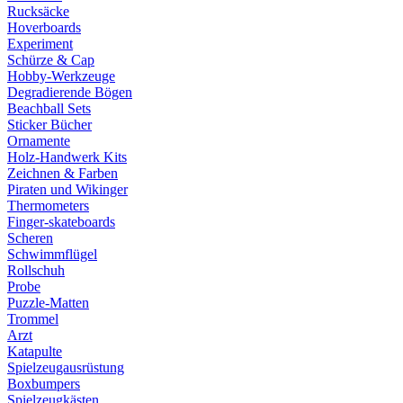
Rucksäcke
Hoverboards
Experiment
Schürze & Cap
Hobby-Werkzeuge
Degradierende Bögen
Beachball Sets
Sticker Bücher
Ornamente
Holz-Handwerk Kits
Zeichnen & Farben
Piraten und Wikinger
Thermometers
Finger-skateboards
Scheren
Schwimmflügel
Rollschuh
Probe
Puzzle-Matten
Trommel
Arzt
Katapulte
Spielzeugausrüstung
Boxbumpers
Spielzeugkästen