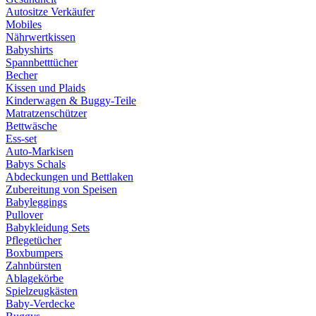
Autositze Verkäufer
Mobiles
Nährwertkissen
Babyshirts
Spannbetttücher
Becher
Kissen und Plaids
Kinderwagen & Buggy-Teile
Matratzenschützer
Bettwäsche
Ess-set
Auto-Markisen
Babys Schals
Abdeckungen und Bettlaken
Zubereitung von Speisen
Babyleggings
Pullover
Babykleidung Sets
Pflegetücher
Boxbumpers
Zahnbürsten
Ablagekörbe
Spielzeugkästen
Baby-Verdecke