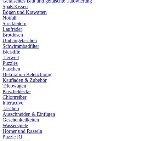
Gefälschtes Blut und gefälschte Tätowierung
Spaß-Kissen
Bögen und Krawatten
Notfall
Strickleitern
Laufräder
Brotdosen
Umhängetaschen
Schwimmbadfilter
Bleistifte
Tierwelt
Puzzles
Flaschen
Dekoration Beleuchtung
Kaufladen & Zubehör
Triebwagen
Kuscheldecke
Chlortreiber
Interactive
Taschen
Ausschneiden & Einfügen
Geschenketiketten
Wasserspiele
Hörner und Rasseln
Puzzle IQ