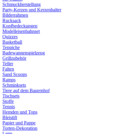
Schmuckherstellung
Party-Kerzen und Kerzenhalter
Bilderrahmen
Rucksack
Kopfbedeckungen
Modelleisenbahnset
Quizzes
Basketball
Teppiche
Badewannenspielzeug
Grillzubehör
Teller
Falten
Sand Scoops
Ramps
Schminksets
Tiere auf dem Bauernhof
Tischsets
Stoffe
Tennis
Hemden und Tops
Bleistift
Papier und Pappe
Torten-Dekoration
Leim