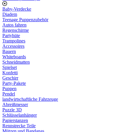
Baby-Verdecke
Diadem
Teenage Puppenzubehör
Autos fahren
Regenschirme
Partyhüte
Trampolines
Accessoires
Bauern
Whiteboards
Schneidmatten
Spielset
Konfetti
Geschirr
Party-Pakete
Puppen
Pendel
landwirtschaftliche Fahrzeuge
Abreißmesser
Puzzle 3D
Schlüsselanhänger
Papierstanzen
Rennstrecke Teile
Mützen und Bandanas