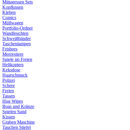
Mittagessen Sets
Kopfkissen
Kleben
Comics
Müllwagen
Portfolio-Ordner
Wandleuchten
Schweißbänder
Taschenlampen
Frisbees
Meerestiere
Spiele im Freien
Helikopters
Keksdose
Haarschmuck
Polizei
Schere
Ferien
Tassen
Hug Wipes
Boas und Kränze
Spielen Sand
Kissen
Graben Maschine
Tauchen Stiefel