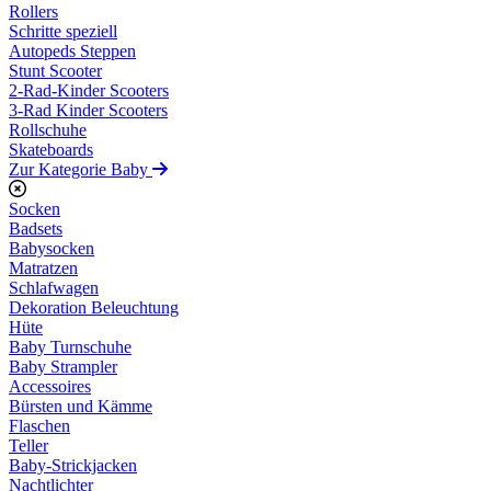
Rollers
Schritte speziell
Autopeds Steppen
Stunt Scooter
2-Rad-Kinder Scooters
3-Rad Kinder Scooters
Rollschuhe
Skateboards
Zur Kategorie Baby
Socken
Badsets
Babysocken
Matratzen
Schlafwagen
Dekoration Beleuchtung
Hüte
Baby Turnschuhe
Baby Strampler
Accessoires
Bürsten und Kämme
Flaschen
Teller
Baby-Strickjacken
Nachtlichter