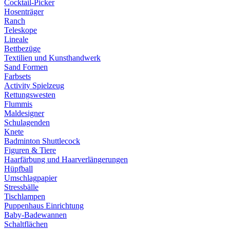
Cocktail-Picker
Hosenträger
Ranch
Teleskope
Lineale
Bettbezüge
Textilien und Kunsthandwerk
Sand Formen
Farbsets
Activity Spielzeug
Rettungswesten
Flummis
Maldesigner
Schulagenden
Knete
Badminton Shuttlecock
Figuren & Tiere
Haarfärbung und Haarverlängerungen
Hüpfball
Umschlagpapier
Stressbälle
Tischlampen
Puppenhaus Einrichtung
Baby-Badewannen
Schaltflächen