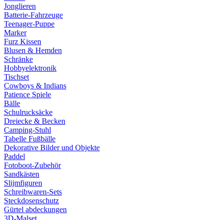
Jonglieren
Batterie-Fahrzeuge
Teenager-Puppe
Marker
Furz Kissen
Blusen & Hemden
Schränke
Hobbyelektronik
Tischset
Cowboys & Indians
Patience Spiele
Bälle
Schulrucksäcke
Dreiecke & Becken
Camping-Stuhl
Tabelle Fußbälle
Dekorative Bilder und Objekte
Paddel
Fotoboot-Zubehör
Sandkästen
Slijmfiguren
Schreibwaren-Sets
Steckdosenschutz
Gürtel abdeckungen
3D-Malset