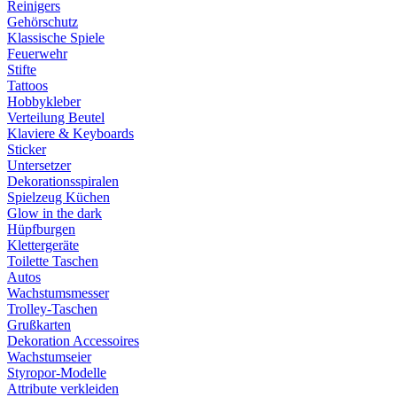
Reinigers
Gehörschutz
Klassische Spiele
Feuerwehr
Stifte
Tattoos
Hobbykleber
Verteilung Beutel
Klaviere & Keyboards
Sticker
Untersetzer
Dekorationsspiralen
Spielzeug Küchen
Glow in the dark
Hüpfburgen
Klettergeräte
Toilette Taschen
Autos
Wachstumsmesser
Trolley-Taschen
Grußkarten
Dekoration Accessoires
Wachstumseier
Styropor-Modelle
Attribute verkleiden