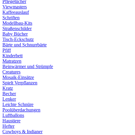
Pflegetücher
Viewmasters
Kaffeeauslauf
Schriften
Modellbau-Kits
Straßenschilder
Baby Bücher
Tisch-Eckschutz
Bärte und Schnurrbärte
Pfiff
Kinderbett
Matratzen
Beinwärmer und Strümpfe
Creatures
Mosaik-Einsätze
Spielt Verpflanzen
Kratz
Becher
Lenker
Leichte Schnüre
Poolüberdachungen
Luftballons
Haustiere
Hefter
Cowboys & Indianer