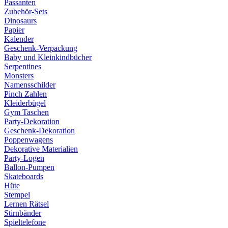
Passanten
Zubehör-Sets
Dinosaurs
Papier
Kalender
Geschenk-Verpackung
Baby und Kleinkindbücher
Serpentines
Monsters
Namensschilder
Pinch Zahlen
Kleiderbügel
Gym Taschen
Party-Dekoration
Geschenk-Dekoration
Poppenwagens
Dekorative Materialien
Party-Logen
Ballon-Pumpen
Skateboards
Hüte
Stempel
Lernen Rätsel
Stirnbänder
Spieltelefone