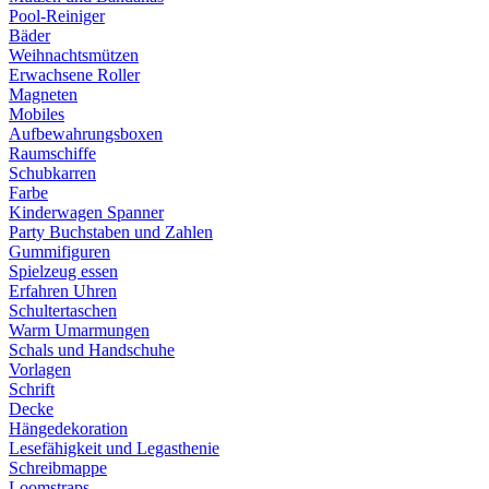
Pool-Reiniger
Bäder
Weihnachtsmützen
Erwachsene Roller
Magneten
Mobiles
Aufbewahrungsboxen
Raumschiffe
Schubkarren
Farbe
Kinderwagen Spanner
Party Buchstaben und Zahlen
Gummifiguren
Spielzeug essen
Erfahren Uhren
Schultertaschen
Warm Umarmungen
Schals und Handschuhe
Vorlagen
Schrift
Decke
Hängedekoration
Lesefähigkeit und Legasthenie
Schreibmappe
Loomstraps