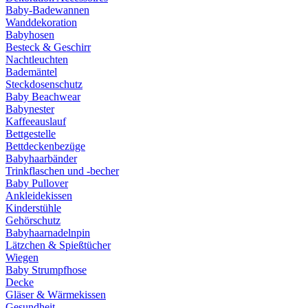
Baby-Badewannen
Wanddekoration
Babyhosen
Besteck & Geschirr
Nachtleuchten
Bademäntel
Steckdosenschutz
Baby Beachwear
Babynester
Kaffeeauslauf
Bettgestelle
Bettdeckenbezüge
Babyhaarbänder
Trinkflaschen und -becher
Baby Pullover
Ankleidekissen
Kinderstühle
Gehörschutz
Babyhaarnadelnpin
Lätzchen & Spießtücher
Wiegen
Baby Strumpfhose
Decke
Gläser & Wärmekissen
Gesundheit