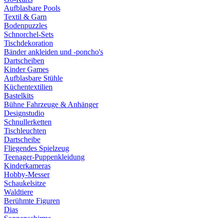
Aufblasbare Pools
Textil & Garn
Bodenpuzzles
Schnorchel-Sets
Tischdekoration
Bänder ankleiden und -poncho's
Dartscheiben
Kinder Games
Aufblasbare Stühle
Küchentextilien
Bastelkits
Bühne Fahrzeuge & Anhänger
Designstudio
Schnullerketten
Tischleuchten
Dartscheibe
Fliegendes Spielzeug
Teenager-Puppenkleidung
Kinderkameras
Hobby-Messer
Schaukelsitze
Waldtiere
Berühmte Figuren
Dias