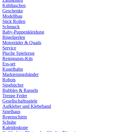
Zahnkisten
Kühltaschen
Geschenke
Modellbau
Stick Rollen
Schmuck
Baby-Puppenkleidung
Bügelperlen
Motorräder & Quads
Service
Pluche Spielzeug
Reinigungs-Kits
Ess-set
Kugelbahn
Markierungsbänder
Robots
Singbücher
Bubbles & Rasseln
Treppe Feder
Gesellschaftsspiele
Aufkleber und Klebeband
Spielhaus
Regenschirm
Schuhe
Kaleidoskope