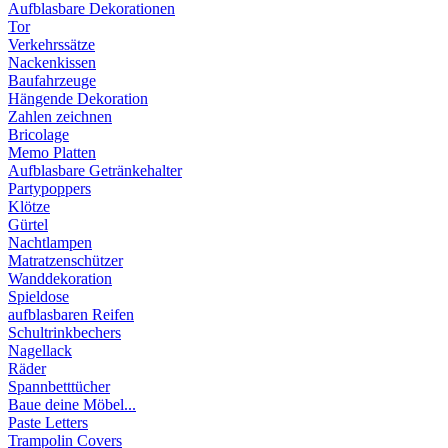
Aufblasbare Dekorationen
Tor
Verkehrssätze
Nackenkissen
Baufahrzeuge
Hängende Dekoration
Zahlen zeichnen
Bricolage
Memo Platten
Aufblasbare Getränkehalter
Partypoppers
Klötze
Gürtel
Nachtlampen
Matratzenschützer
Wanddekoration
Spieldose
aufblasbaren Reifen
Schultrinkbechers
Nagellack
Räder
Spannbetttücher
Baue deine Möbel...
Paste Letters
Trampolin Covers