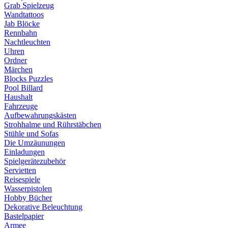
Grab Spielzeug
Wandtattoos
Jab Blöcke
Rennbahn
Nachtleuchten
Uhren
Ordner
Märchen
Blocks Puzzles
Pool Billard
Haushalt
Fahrzeuge
Aufbewahrungskästen
Strohhalme und Rührstäbchen
Stühle und Sofas
Die Umzäunungen
Einladungen
Spielgerätezubehör
Servietten
Reisespiele
Wasserpistolen
Hobby Bücher
Dekorative Beleuchtung
Bastelpapier
Armee