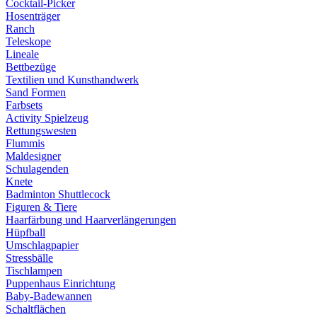
Cocktail-Picker
Hosenträger
Ranch
Teleskope
Lineale
Bettbezüge
Textilien und Kunsthandwerk
Sand Formen
Farbsets
Activity Spielzeug
Rettungswesten
Flummis
Maldesigner
Schulagenden
Knete
Badminton Shuttlecock
Figuren & Tiere
Haarfärbung und Haarverlängerungen
Hüpfball
Umschlagpapier
Stressbälle
Tischlampen
Puppenhaus Einrichtung
Baby-Badewannen
Schaltflächen