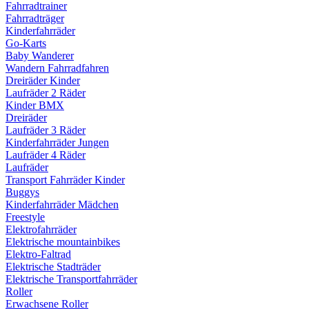
Fahrradtrainer
Fahrradträger
Kinderfahrräder
Go-Karts
Baby Wanderer
Wandern Fahrradfahren
Dreiräder Kinder
Laufräder 2 Räder
Kinder BMX
Dreiräder
Laufräder 3 Räder
Kinderfahrräder Jungen
Laufräder 4 Räder
Laufräder
Transport Fahrräder Kinder
Buggys
Kinderfahrräder Mädchen
Freestyle
Elektrofahrräder
Elektrische mountainbikes
Elektro-Faltrad
Elektrische Stadträder
Elektrische Transportfahrräder
Roller
Erwachsene Roller