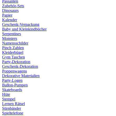
Passanten
Zubehör-Sets
Dinosaurs
Papier
Kalender
Geschenk-Verpackung
Baby und Kleinkindbücher
Serpentines
Monsters
Namensschilder
Pinch Zahlen
Kleiderbügel
Gym Taschen
Party-Dekoration
Geschenk-Dekoration
Poppenwagens
Dekorative Materialien
Party-Logen
Ballon-Pumpen
Skateboards
Hüte
Stempel
Lernen Rätsel
Stirnbänder
Spieltelefone