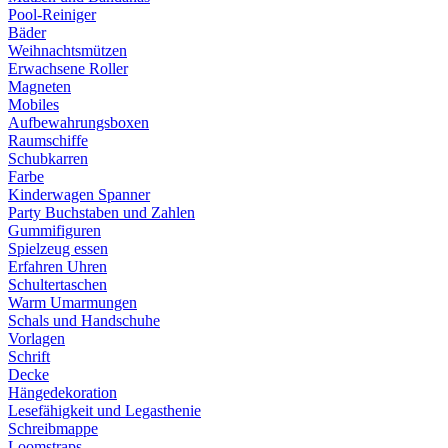
Pool-Reiniger
Bäder
Weihnachtsmützen
Erwachsene Roller
Magneten
Mobiles
Aufbewahrungsboxen
Raumschiffe
Schubkarren
Farbe
Kinderwagen Spanner
Party Buchstaben und Zahlen
Gummifiguren
Spielzeug essen
Erfahren Uhren
Schultertaschen
Warm Umarmungen
Schals und Handschuhe
Vorlagen
Schrift
Decke
Hängedekoration
Lesefähigkeit und Legasthenie
Schreibmappe
Loomstraps