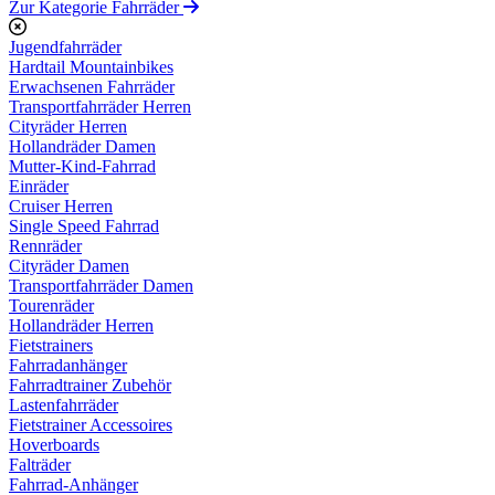
Zur Kategorie Fahrräder
Jugendfahrräder
Hardtail Mountainbikes
Erwachsenen Fahrräder
Transportfahrräder Herren
Cityräder Herren
Hollandräder Damen
Mutter-Kind-Fahrrad
Einräder
Cruiser Herren
Single Speed Fahrrad
Rennräder
Cityräder Damen
Transportfahrräder Damen
Tourenräder
Hollandräder Herren
Fietstrainers
Fahrradanhänger
Fahrradtrainer Zubehör
Lastenfahrräder
Fietstrainer Accessoires
Hoverboards
Falträder
Fahrrad-Anhänger