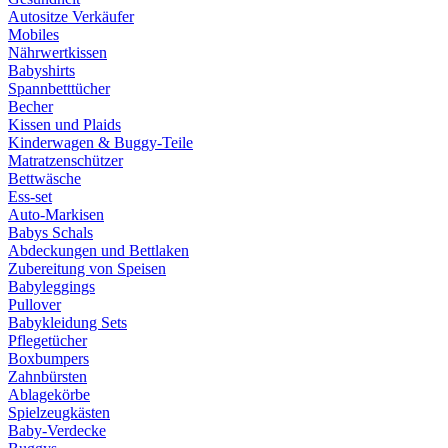
Autositze Verkäufer
Mobiles
Nährwertkissen
Babyshirts
Spannbetttücher
Becher
Kissen und Plaids
Kinderwagen & Buggy-Teile
Matratzenschützer
Bettwäsche
Ess-set
Auto-Markisen
Babys Schals
Abdeckungen und Bettlaken
Zubereitung von Speisen
Babyleggings
Pullover
Babykleidung Sets
Pflegetücher
Boxbumpers
Zahnbürsten
Ablagekörbe
Spielzeugkästen
Baby-Verdecke