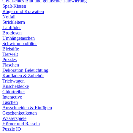
Gefälschtes Blut und gefälschte Tätowierung
Spaß-Kissen
Bögen und Krawatten
Notfall
Strickleitern
Laufräder
Brotdosen
Umhängetaschen
Schwimmbadfilter
Bleistifte
Tierwelt
Puzzles
Flaschen
Dekoration Beleuchtung
Kaufladen & Zubehör
Triebwagen
Kuscheldecke
Chlortreiber
Interactive
Taschen
Ausschneiden & Einfügen
Geschenketiketten
Wasserspiele
Hörner und Rasseln
Puzzle IQ