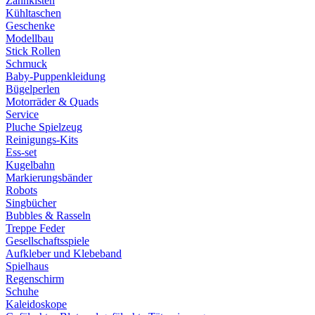
Zahnkisten
Kühltaschen
Geschenke
Modellbau
Stick Rollen
Schmuck
Baby-Puppenkleidung
Bügelperlen
Motorräder & Quads
Service
Pluche Spielzeug
Reinigungs-Kits
Ess-set
Kugelbahn
Markierungsbänder
Robots
Singbücher
Bubbles & Rasseln
Treppe Feder
Gesellschaftsspiele
Aufkleber und Klebeband
Spielhaus
Regenschirm
Schuhe
Kaleidoskope