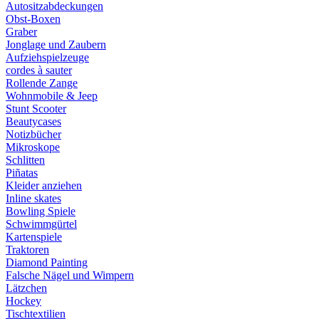
Autositzabdeckungen
Obst-Boxen
Graber
Jonglage und Zaubern
Aufziehspielzeuge
cordes à sauter
Rollende Zange
Wohnmobile & Jeep
Stunt Scooter
Beautycases
Notizbücher
Mikroskope
Schlitten
Piñatas
Kleider anziehen
Inline skates
Bowling Spiele
Schwimmgürtel
Kartenspiele
Traktoren
Diamond Painting
Falsche Nägel und Wimpern
Lätzchen
Hockey
Tischtextilien