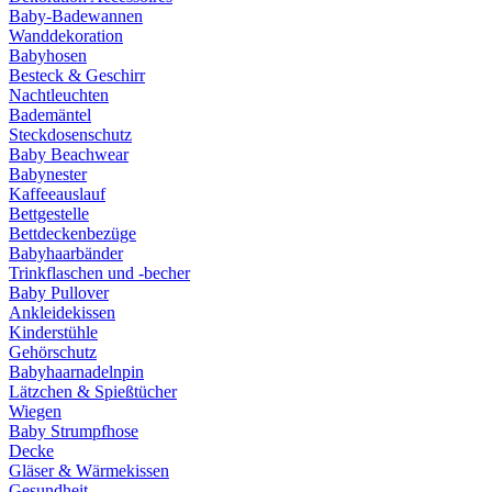
Baby-Badewannen
Wanddekoration
Babyhosen
Besteck & Geschirr
Nachtleuchten
Bademäntel
Steckdosenschutz
Baby Beachwear
Babynester
Kaffeeauslauf
Bettgestelle
Bettdeckenbezüge
Babyhaarbänder
Trinkflaschen und -becher
Baby Pullover
Ankleidekissen
Kinderstühle
Gehörschutz
Babyhaarnadelnpin
Lätzchen & Spießtücher
Wiegen
Baby Strumpfhose
Decke
Gläser & Wärmekissen
Gesundheit