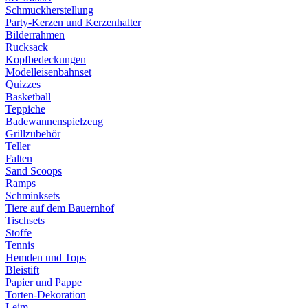
Schmuckherstellung
Party-Kerzen und Kerzenhalter
Bilderrahmen
Rucksack
Kopfbedeckungen
Modelleisenbahnset
Quizzes
Basketball
Teppiche
Badewannenspielzeug
Grillzubehör
Teller
Falten
Sand Scoops
Ramps
Schminksets
Tiere auf dem Bauernhof
Tischsets
Stoffe
Tennis
Hemden und Tops
Bleistift
Papier und Pappe
Torten-Dekoration
Leim