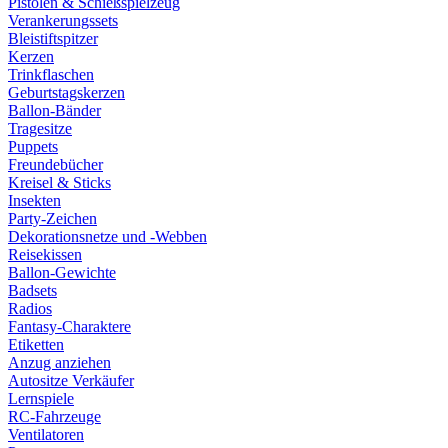
Pistolen & Schießspielzeug
Verankerungssets
Bleistiftspitzer
Kerzen
Trinkflaschen
Geburtstagskerzen
Ballon-Bänder
Tragesitze
Puppets
Freundebücher
Kreisel & Sticks
Insekten
Party-Zeichen
Dekorationsnetze und -Webben
Reisekissen
Ballon-Gewichte
Badsets
Radios
Fantasy-Charaktere
Etiketten
Anzug anziehen
Autositze Verkäufer
Lernspiele
RC-Fahrzeuge
Ventilatoren