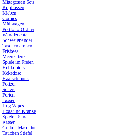
Mittagessen Sets
Kopfkissen
Kleben
Comics
Müllwagen
Portfolio-Ordner
Wandleuchten
Schweißbänder
Taschenlampen
Frisbees
Meerestiere
Spiele im Freien
Helikopters
Keksdose
Haarschmuck
Polizei
Schere
Ferien
Tassen
Hug Wipes
Boas und Kränze
Spielen Sand
Kissen
Graben Maschine
Tauchen Stiefel