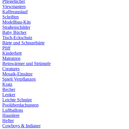
Pflegetücher
Viewmasters
Kaffeeauslauf
Schriften
Modellbau-Kits
Straßenschilder
Baby Bücher
Tisch-Eckschutz
Bärte und Schnurrbärte
Pfiff
Kinderbett
Matratzen
Beinwärmer und Strümpfe
Creatures
Mosaik-Einsätze
Spielt Verpflanzen
Kratz
Becher
Lenker
Leichte Schnüre
Poolüberdachungen
Luftballons
Haustiere
Hefter
Cowboys & Indianer