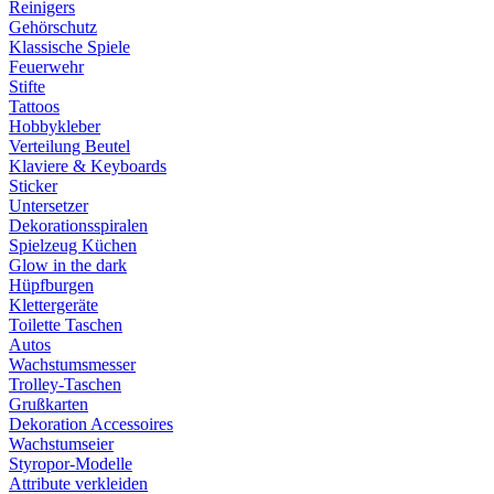
Reinigers
Gehörschutz
Klassische Spiele
Feuerwehr
Stifte
Tattoos
Hobbykleber
Verteilung Beutel
Klaviere & Keyboards
Sticker
Untersetzer
Dekorationsspiralen
Spielzeug Küchen
Glow in the dark
Hüpfburgen
Klettergeräte
Toilette Taschen
Autos
Wachstumsmesser
Trolley-Taschen
Grußkarten
Dekoration Accessoires
Wachstumseier
Styropor-Modelle
Attribute verkleiden