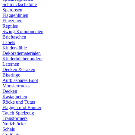
Schmuckschatulle
Spardosen
Flaggenlinien
Flugzeuge
Reptiles
Swing-Komponenten
Brieftaschen
Labels
Kinderstühle
Dekoratiematerialen
Kinderbücher andere
Laternen
Decken & Laken
Bissringe
Aufblasbares Boot
Monstertrucks
Decken
Kastagnetten
Röcke und Tutus
Flaggen und Banner
Tauch Spielzeug
Transformers
Notizblöcke
Schals
Go-Karts