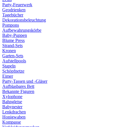
Party-Feuerwerk
Geodrienken
Tagebücher
Dekorationsbeleuchtung
Pompons
Aufbewahrungskörbe
Baby-Puppen
Blume Press
Strand-Sets
Kronen
Garten-Sets
Aufstellpools
Stapeln
Schöpfnetze
Eimer
Party-Tassen und -Gläser
Aufblasbares Bett
Bekannte Figuren
Xylophone
Bahngleise
Babynester
Lenkdrachen
Honigwaben
Kompasse