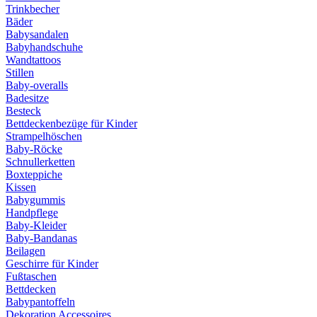
Trinkbecher
Bäder
Babysandalen
Babyhandschuhe
Wandtattoos
Stillen
Baby-overalls
Badesitze
Besteck
Bettdeckenbezüge für Kinder
Strampelhöschen
Baby-Röcke
Schnullerketten
Boxteppiche
Kissen
Babygummis
Handpflege
Baby-Kleider
Baby-Bandanas
Beilagen
Geschirre für Kinder
Fußtaschen
Bettdecken
Babypantoffeln
Dekoration Accessoires