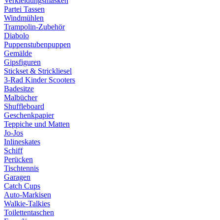
Verkleidungsmasken
Partei Tassen
Windmühlen
Trampolin-Zubehör
Diabolo
Puppenstubenpuppen
Gemälde
Gipsfiguren
Stickset & Strickliesel
3-Rad Kinder Scooters
Badesitze
Malbücher
Shuffleboard
Geschenkpapier
Teppiche und Matten
Jo-Jos
Inlineskates
Schiff
Perücken
Tischtennis
Garagen
Catch Cups
Auto-Markisen
Walkie-Talkies
Toilettentaschen