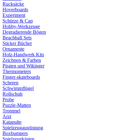
Rucksäcke
Hoverboards
Experiment
Schürze & Cap
Hobby-Werkzeuge
Degradierende Bögen
Beachball Sets
Sticker Bücher
Ornamente
Holz-Handwerk Kits
Zeichnen & Farben
Piraten und Wikinger
Thermometers
Finger-skateboards
Scheren
Schwimmflügel
Rollschuh
Probe
Puzzle-Matten
Trommel
Arzt
Katapulte
Spielzeugausrüstung
Boxbumpers
Spielzeugkästen