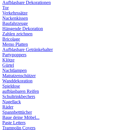
Aufblasbare Dekorationen
Tor
Verkehrssätze
Nackenkissen
Baufahrzeuge
Hängende Dekoration
Zahlen zeichnen
Bricolage
Memo Platten
Aufblasbare Getränkehalter
Partypoppers
Klötze
Gürtel
Nachtlampen
Matratzenschützer
Wanddekoration
Spieldose
aufblasbaren Reifen
Schultrinkbechers
Nagellack
Räder
Spannbetttücher
Baue deine Möbel...
Paste Letters
Trampolin Covers