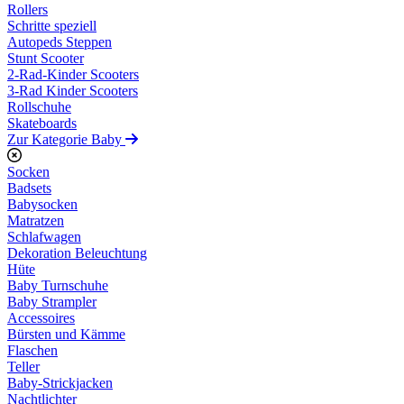
Rollers
Schritte speziell
Autopeds Steppen
Stunt Scooter
2-Rad-Kinder Scooters
3-Rad Kinder Scooters
Rollschuhe
Skateboards
Zur Kategorie Baby
Socken
Badsets
Babysocken
Matratzen
Schlafwagen
Dekoration Beleuchtung
Hüte
Baby Turnschuhe
Baby Strampler
Accessoires
Bürsten und Kämme
Flaschen
Teller
Baby-Strickjacken
Nachtlichter