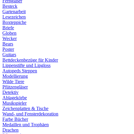
Ferngläser
Besteck
Gartenarbeit
Lesezeichen
Boxteppiche
Briefe
Globen
Wecker
Bears
Poster
Guitars
Bettdeckenbezüge für Kinder
Lippenstifte und Lipgloss
Autopeds Steppen
Modellierung
Wilde Tiere
Pfützengläser
Detektiv
Ablagekörbe
Musikspieler
Zeichenplatten & Tische
Wand- und Fensterdekoration
Farbe Bücher
Medaillen und Trophäen
Drachen