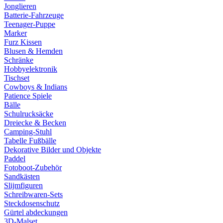
Jonglieren
Batterie-Fahrzeuge
Teenager-Puppe
Marker
Furz Kissen
Blusen & Hemden
Schränke
Hobbyelektronik
Tischset
Cowboys & Indians
Patience Spiele
Bälle
Schulrucksäcke
Dreiecke & Becken
Camping-Stuhl
Tabelle Fußbälle
Dekorative Bilder und Objekte
Paddel
Fotoboot-Zubehör
Sandkästen
Slijmfiguren
Schreibwaren-Sets
Steckdosenschutz
Gürtel abdeckungen
3D-Malset