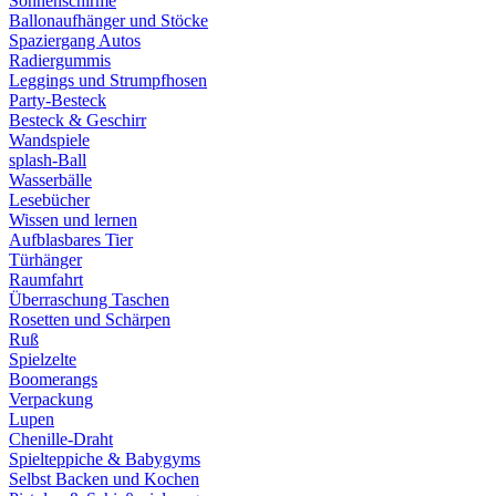
Sonnenschirme
Ballonaufhänger und Stöcke
Spaziergang Autos
Radiergummis
Leggings und Strumpfhosen
Party-Besteck
Besteck & Geschirr
Wandspiele
splash-Ball
Wasserbälle
Lesebücher
Wissen und lernen
Aufblasbares Tier
Türhänger
Raumfahrt
Überraschung Taschen
Rosetten und Schärpen
Ruß
Spielzelte
Boomerangs
Verpackung
Lupen
Chenille-Draht
Spielteppiche & Babygyms
Selbst Backen und Kochen