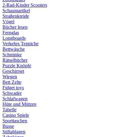
2-Rad-Kinder Scooters
Schaumartikel
Straßenkreide
Vögel
Bücher lesen
Fernglas
Longboards
Verkehrs Teppiche
Bettwäsche
Schminke
Rätselbücher
Puzzle Knöpfe
Geschirrset
Wiegen
Bett Zelte
Fidget toys
Schwader
Schlafwagen
Hüte und Mützen
Tabelle
Casino Spiele
Sporttaschen
Busse
Stiftablagen