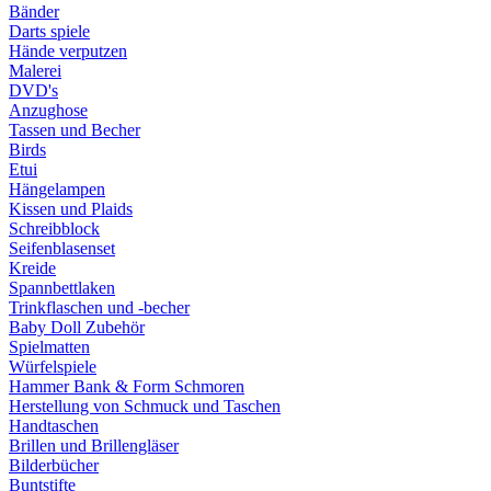
Bänder
Darts spiele
Hände verputzen
Malerei
DVD's
Anzughose
Tassen und Becher
Birds
Etui
Hängelampen
Kissen und Plaids
Schreibblock
Seifenblasenset
Kreide
Spannbettlaken
Trinkflaschen und -becher
Baby Doll Zubehör
Spielmatten
Würfelspiele
Hammer Bank & Form Schmoren
Herstellung von Schmuck und Taschen
Handtaschen
Brillen und Brillengläser
Bilderbücher
Buntstifte