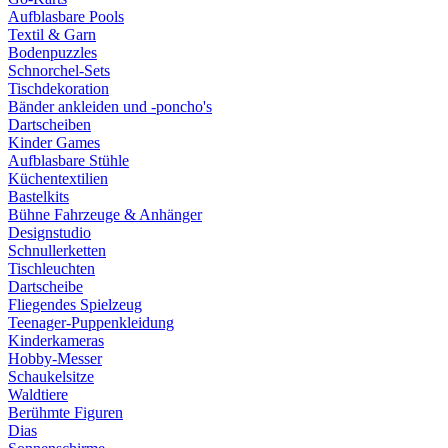
Aufblasbare Pools
Textil & Garn
Bodenpuzzles
Schnorchel-Sets
Tischdekoration
Bänder ankleiden und -poncho's
Dartscheiben
Kinder Games
Aufblasbare Stühle
Küchentextilien
Bastelkits
Bühne Fahrzeuge & Anhänger
Designstudio
Schnullerketten
Tischleuchten
Dartscheibe
Fliegendes Spielzeug
Teenager-Puppenkleidung
Kinderkameras
Hobby-Messer
Schaukelsitze
Waldtiere
Berühmte Figuren
Dias