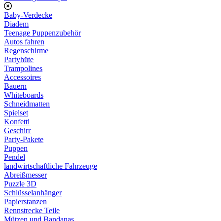
Baby-Verdecke
Diadem
Teenage Puppenzubehör
Autos fahren
Regenschirme
Partyhüte
Trampolines
Accessoires
Bauern
Whiteboards
Schneidmatten
Spielset
Konfetti
Geschirr
Party-Pakete
Puppen
Pendel
landwirtschaftliche Fahrzeuge
Abreißmesser
Puzzle 3D
Schlüsselanhänger
Papierstanzen
Rennstrecke Teile
Mützen und Bandanas