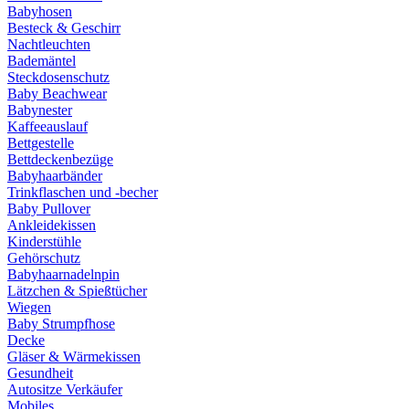
Babyhosen
Besteck & Geschirr
Nachtleuchten
Bademäntel
Steckdosenschutz
Baby Beachwear
Babynester
Kaffeeauslauf
Bettgestelle
Bettdeckenbezüge
Babyhaarbänder
Trinkflaschen und -becher
Baby Pullover
Ankleidekissen
Kinderstühle
Gehörschutz
Babyhaarnadelnpin
Lätzchen & Spießtücher
Wiegen
Baby Strumpfhose
Decke
Gläser & Wärmekissen
Gesundheit
Autositze Verkäufer
Mobiles