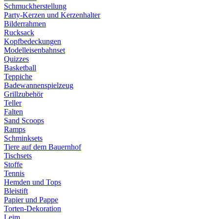
Schmuckherstellung
Party-Kerzen und Kerzenhalter
Bilderrahmen
Rucksack
Kopfbedeckungen
Modelleisenbahnset
Quizzes
Basketball
Teppiche
Badewannenspielzeug
Grillzubehör
Teller
Falten
Sand Scoops
Ramps
Schminksets
Tiere auf dem Bauernhof
Tischsets
Stoffe
Tennis
Hemden und Tops
Bleistift
Papier und Pappe
Torten-Dekoration
Leim