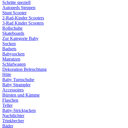
Schritte speziell
Autopeds Steppen
Stunt Scooter
2-Rad-Kinder Scooters
3-Rad Kinder Scooters
Rollschuhe
Skateboards
Zur Kategorie Baby
Socken
Badsets
Babysocken
Matratzen
Schlafwagen
Dekoration Beleuchtung
Hüte
Baby Turnschuhe
Baby Strampler
Accessoires
Bürsten und Kämme
Flaschen
Teller
Baby-Strickjacken
Nachtlichter
Trinkbecher
Bäder