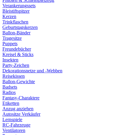
Pistolen & Schießspielzeug
Verankerungssets
Bleistiftspitzer
Kerzen
Trinkflaschen
Geburtstagskerzen
Ballon-Bänder
Tragesitze
Puppets
Freundebücher
Kreisel & Sticks
Insekten
Party-Zeichen
Dekorationsnetze und -Webben
Reisekissen
Ballon-Gewichte
Badsets
Radios
Fantasy-Charaktere
Etiketten
Anzug anziehen
Autositze Verkäufer
Lernspiele
RC-Fahrzeuge
Ventilatoren