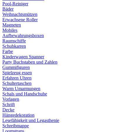
Pool-Reiniger
Bäder
Weihnachtsmützen
Erwachsene Roller
Magneten
Mobiles
Aufbewahrungsboxen
Raumschiffe
Schubkarren
Farbe
Kinderwagen Spanner
Party Buchstaben und Zahlen
Gummifiguren
Spielzeug essen
Erfahren Uhren
Schultertaschen
Warm Umarmungen
Schals und Handschuhe
Vorlagen
Schrift
Decke
Hängedekoration
Lesefähigkeit und Legasthenie
Schreibmappe
Loomstraps