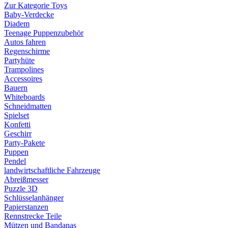
Zur Kategorie Toys
Baby-Verdecke
Diadem
Teenage Puppenzubehör
Autos fahren
Regenschirme
Partyhüte
Trampolines
Accessoires
Bauern
Whiteboards
Schneidmatten
Spielset
Konfetti
Geschirr
Party-Pakete
Puppen
Pendel
landwirtschaftliche Fahrzeuge
Abreißmesser
Puzzle 3D
Schlüsselanhänger
Papierstanzen
Rennstrecke Teile
Mützen und Bandanas