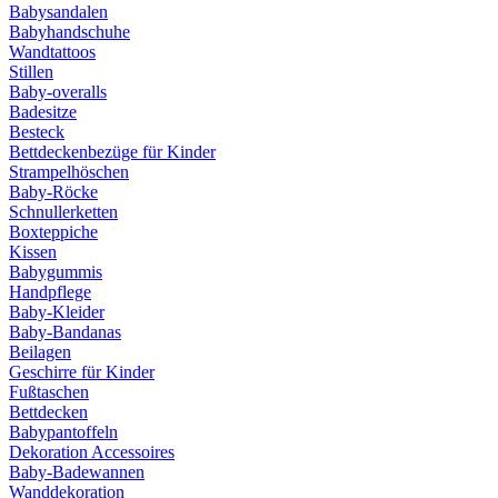
Babysandalen
Babyhandschuhe
Wandtattoos
Stillen
Baby-overalls
Badesitze
Besteck
Bettdeckenbezüge für Kinder
Strampelhöschen
Baby-Röcke
Schnullerketten
Boxteppiche
Kissen
Babygummis
Handpflege
Baby-Kleider
Baby-Bandanas
Beilagen
Geschirre für Kinder
Fußtaschen
Bettdecken
Babypantoffeln
Dekoration Accessoires
Baby-Badewannen
Wanddekoration