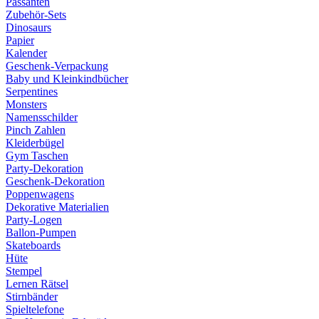
Passanten
Zubehör-Sets
Dinosaurs
Papier
Kalender
Geschenk-Verpackung
Baby und Kleinkindbücher
Serpentines
Monsters
Namensschilder
Pinch Zahlen
Kleiderbügel
Gym Taschen
Party-Dekoration
Geschenk-Dekoration
Poppenwagens
Dekorative Materialien
Party-Logen
Ballon-Pumpen
Skateboards
Hüte
Stempel
Lernen Rätsel
Stirnbänder
Spieltelefone