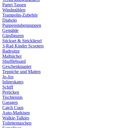
Partei Tassen
Windmühlen
Trampolin-Zubehör
Diabolo
Puppenstubenpuppen
Gemälde
Gipsfiguren
Stickset & Strickliesel
3-Rad Kinder Scooters
Badesitze
Malbücher
Shuffleboard
Geschenkpapier
Teppiche und Matten
Jo-Jos
Inlineskates
Schiff
Perücken
Tischtennis
Garagen
Catch Cups
Auto-Markisen
Walkie-Talkies
Toilettentaschen