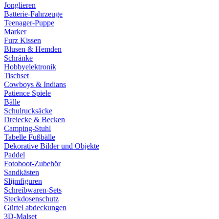
Jonglieren
Batterie-Fahrzeuge
Teenager-Puppe
Marker
Furz Kissen
Blusen & Hemden
Schränke
Hobbyelektronik
Tischset
Cowboys & Indians
Patience Spiele
Bälle
Schulrucksäcke
Dreiecke & Becken
Camping-Stuhl
Tabelle Fußbälle
Dekorative Bilder und Objekte
Paddel
Fotoboot-Zubehör
Sandkästen
Slijmfiguren
Schreibwaren-Sets
Steckdosenschutz
Gürtel abdeckungen
3D-Malset