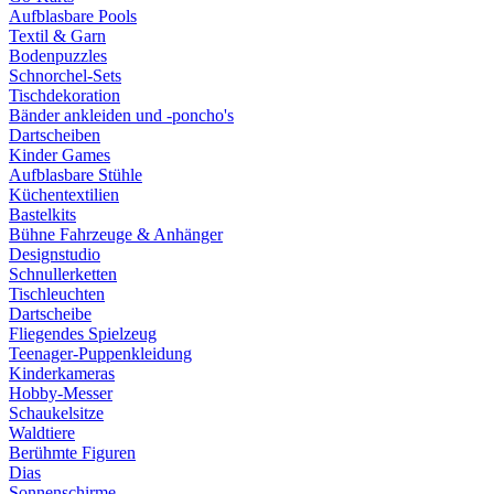
Aufblasbare Pools
Textil & Garn
Bodenpuzzles
Schnorchel-Sets
Tischdekoration
Bänder ankleiden und -poncho's
Dartscheiben
Kinder Games
Aufblasbare Stühle
Küchentextilien
Bastelkits
Bühne Fahrzeuge & Anhänger
Designstudio
Schnullerketten
Tischleuchten
Dartscheibe
Fliegendes Spielzeug
Teenager-Puppenkleidung
Kinderkameras
Hobby-Messer
Schaukelsitze
Waldtiere
Berühmte Figuren
Dias
Sonnenschirme