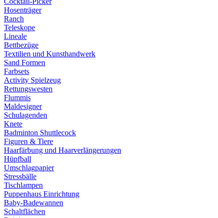
Cocktail-Picker
Hosenträger
Ranch
Teleskope
Lineale
Bettbezüge
Textilien und Kunsthandwerk
Sand Formen
Farbsets
Activity Spielzeug
Rettungswesten
Flummis
Maldesigner
Schulagenden
Knete
Badminton Shuttlecock
Figuren & Tiere
Haarfärbung und Haarverlängerungen
Hüpfball
Umschlagpapier
Stressbälle
Tischlampen
Puppenhaus Einrichtung
Baby-Badewannen
Schaltflächen