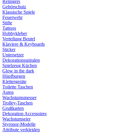
Reinigers
Gehörschutz
Klassische Spiele
Feuerwehr
Stifte
Tattoos
Hobbykleber
Verteilung Beutel
Klaviere & Keyboards
Sticker
Untersetzer
Dekorationsspiralen
Spielzeug Küchen
Glow in the dark
Hüpfburgen
Klettergeräte
Toilette Taschen
Autos
Wachstumsmesser
Trolley-Taschen
Grußkarten
Dekoration Accessoires
Wachstumseier
Styropor-Modelle
Attribute verkleiden