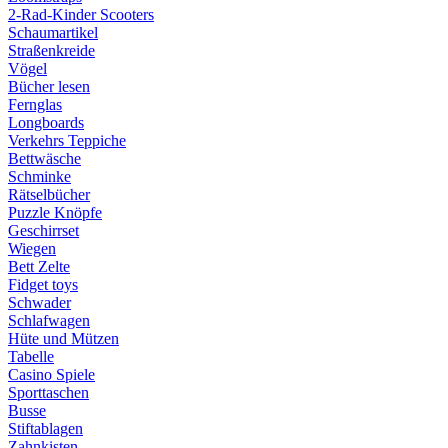
2-Rad-Kinder Scooters
Schaumartikel
Straßenkreide
Vögel
Bücher lesen
Fernglas
Longboards
Verkehrs Teppiche
Bettwäsche
Schminke
Rätselbücher
Puzzle Knöpfe
Geschirrset
Wiegen
Bett Zelte
Fidget toys
Schwader
Schlafwagen
Hüte und Mützen
Tabelle
Casino Spiele
Sporttaschen
Busse
Stiftablagen
Zahnkisten