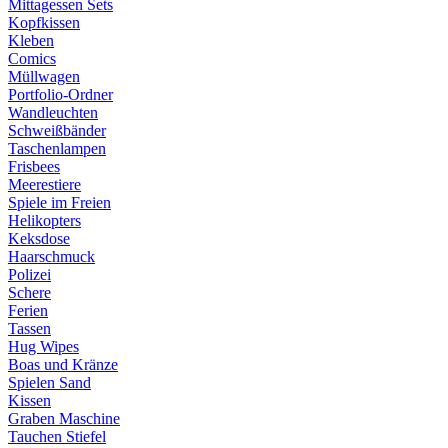
Mittagessen Sets
Kopfkissen
Kleben
Comics
Müllwagen
Portfolio-Ordner
Wandleuchten
Schweißbänder
Taschenlampen
Frisbees
Meerestiere
Spiele im Freien
Helikopters
Keksdose
Haarschmuck
Polizei
Schere
Ferien
Tassen
Hug Wipes
Boas und Kränze
Spielen Sand
Kissen
Graben Maschine
Tauchen Stiefel