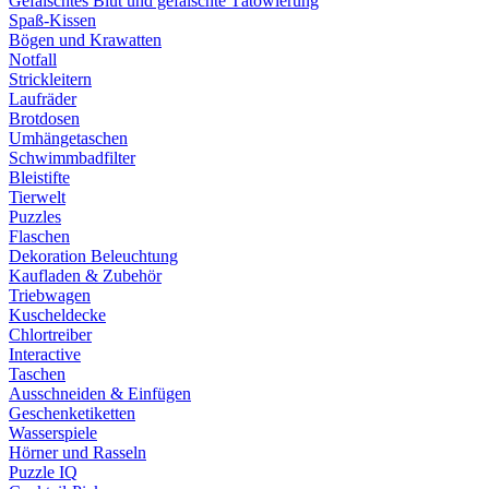
Gefälschtes Blut und gefälschte Tätowierung
Spaß-Kissen
Bögen und Krawatten
Notfall
Strickleitern
Laufräder
Brotdosen
Umhängetaschen
Schwimmbadfilter
Bleistifte
Tierwelt
Puzzles
Flaschen
Dekoration Beleuchtung
Kaufladen & Zubehör
Triebwagen
Kuscheldecke
Chlortreiber
Interactive
Taschen
Ausschneiden & Einfügen
Geschenketiketten
Wasserspiele
Hörner und Rasseln
Puzzle IQ