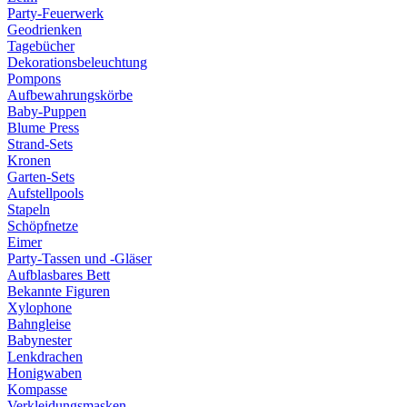
Party-Feuerwerk
Geodrienken
Tagebücher
Dekorationsbeleuchtung
Pompons
Aufbewahrungskörbe
Baby-Puppen
Blume Press
Strand-Sets
Kronen
Garten-Sets
Aufstellpools
Stapeln
Schöpfnetze
Eimer
Party-Tassen und -Gläser
Aufblasbares Bett
Bekannte Figuren
Xylophone
Bahngleise
Babynester
Lenkdrachen
Honigwaben
Kompasse
Verkleidungsmasken