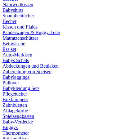
Nährwertkissen
Babyshirts
Spannbetttücher
Becher
Kissen und Plaids
Kinderwagen & Buggy-Teile
Matratzenschützer
Bettwäsche
Ess-set
Auto-Markisen
Babys Schals
Abdeckungen und Bettlaken
Zubereitung von Speisen
Babyleggings
Pullover
Babykleidung Sets
Pflegetücher
Boxbumpers
Zahnbürsten
Ablagekörbe
Spielzeugkästen
Baby-Verdecke
Buggys
Thermometer
Pfützengläser