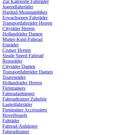
Zur Kategorie Fahrräder
Jugendfahrräder
Hardtail Mountainbikes
Erwachsenen Fahrräder
Transportfahrräder Herren
Cityräder Herren
Hollandräder Damen
Mutter-Kind-Fahrrad
Einräder
Cruiser Herren
Single Speed Fahrrad
Rennräder
Cityräder Damen
Transportfahrräder Damen
Tourenräder
Hollandräder Herren
Fietstrainers
Fahrradanhänger
Fahrradtrainer Zubehör
Lastenfahrräder
Fietstrainer Accessoires
Hoverboards
Falträder
Fahrrad-Anhänger
Fahrradtrainer