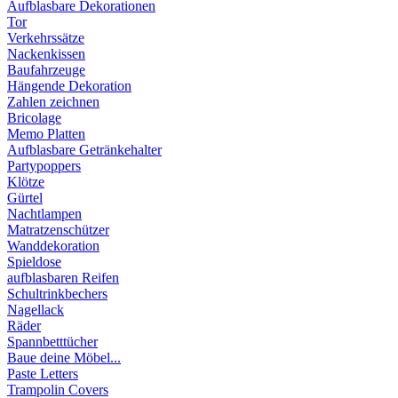
Aufblasbare Dekorationen
Tor
Verkehrssätze
Nackenkissen
Baufahrzeuge
Hängende Dekoration
Zahlen zeichnen
Bricolage
Memo Platten
Aufblasbare Getränkehalter
Partypoppers
Klötze
Gürtel
Nachtlampen
Matratzenschützer
Wanddekoration
Spieldose
aufblasbaren Reifen
Schultrinkbechers
Nagellack
Räder
Spannbetttücher
Baue deine Möbel...
Paste Letters
Trampolin Covers