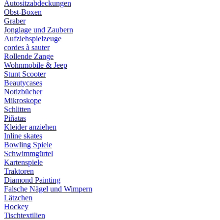
Autositzabdeckungen
Obst-Boxen
Graber
Jonglage und Zaubern
Aufziehspielzeuge
cordes à sauter
Rollende Zange
Wohnmobile & Jeep
Stunt Scooter
Beautycases
Notizbücher
Mikroskope
Schlitten
Piñatas
Kleider anziehen
Inline skates
Bowling Spiele
Schwimmgürtel
Kartenspiele
Traktoren
Diamond Painting
Falsche Nägel und Wimpern
Lätzchen
Hockey
Tischtextilien