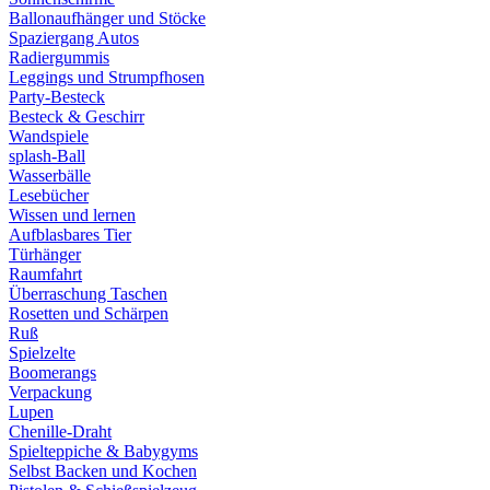
Ballonaufhänger und Stöcke
Spaziergang Autos
Radiergummis
Leggings und Strumpfhosen
Party-Besteck
Besteck & Geschirr
Wandspiele
splash-Ball
Wasserbälle
Lesebücher
Wissen und lernen
Aufblasbares Tier
Türhänger
Raumfahrt
Überraschung Taschen
Rosetten und Schärpen
Ruß
Spielzelte
Boomerangs
Verpackung
Lupen
Chenille-Draht
Spielteppiche & Babygyms
Selbst Backen und Kochen