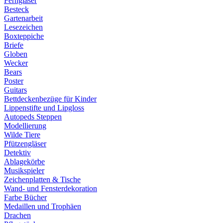
Ferngläser
Besteck
Gartenarbeit
Lesezeichen
Boxteppiche
Briefe
Globen
Wecker
Bears
Poster
Guitars
Bettdeckenbezüge für Kinder
Lippenstifte und Lipgloss
Autopeds Steppen
Modellierung
Wilde Tiere
Pfützengläser
Detektiv
Ablagekörbe
Musikspieler
Zeichenplatten & Tische
Wand- und Fensterdekoration
Farbe Bücher
Medaillen und Trophäen
Drachen