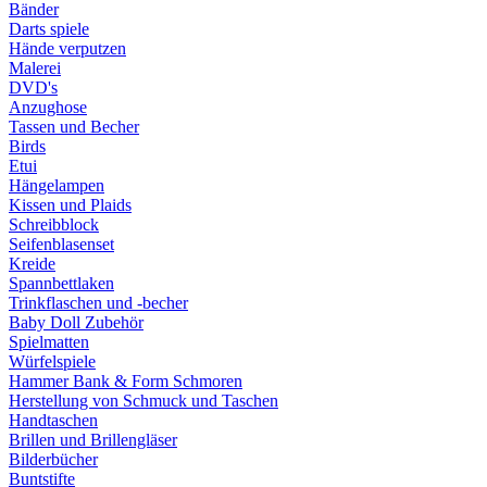
Bänder
Darts spiele
Hände verputzen
Malerei
DVD's
Anzughose
Tassen und Becher
Birds
Etui
Hängelampen
Kissen und Plaids
Schreibblock
Seifenblasenset
Kreide
Spannbettlaken
Trinkflaschen und -becher
Baby Doll Zubehör
Spielmatten
Würfelspiele
Hammer Bank & Form Schmoren
Herstellung von Schmuck und Taschen
Handtaschen
Brillen und Brillengläser
Bilderbücher
Buntstifte