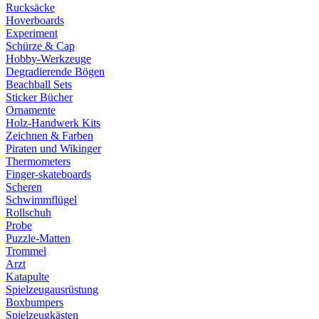
Rucksäcke
Hoverboards
Experiment
Schürze & Cap
Hobby-Werkzeuge
Degradierende Bögen
Beachball Sets
Sticker Bücher
Ornamente
Holz-Handwerk Kits
Zeichnen & Farben
Piraten und Wikinger
Thermometers
Finger-skateboards
Scheren
Schwimmflügel
Rollschuh
Probe
Puzzle-Matten
Trommel
Arzt
Katapulte
Spielzeugausrüstung
Boxbumpers
Spielzeugkästen