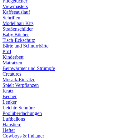
Pflegetücher
Viewmasters
Kaffeeauslauf
Schriften
Modellbau-Kits
Straßenschilder
Baby Bücher
Tisch-Eckschutz
Bärte und Schnurrbärte
Pfiff
Kinderbett
Matratzen
Beinwärmer und Strümpfe
Creatures
Mosaik-Einsätze
Spielt Verpflanzen
Kratz
Becher
Lenker
Leichte Schnüre
Poolüberdachungen
Luftballons
Haustiere
Hefter
Cowboys & Indianer