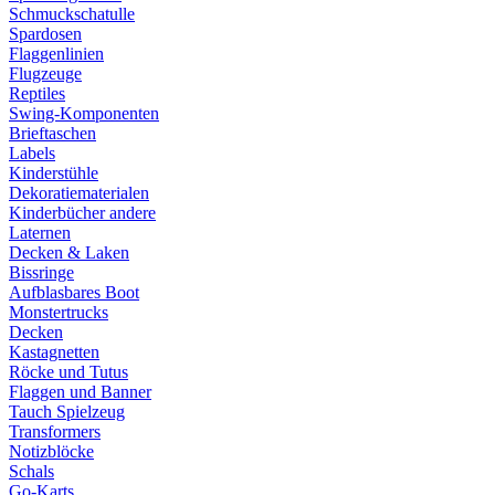
Schmuckschatulle
Spardosen
Flaggenlinien
Flugzeuge
Reptiles
Swing-Komponenten
Brieftaschen
Labels
Kinderstühle
Dekoratiematerialen
Kinderbücher andere
Laternen
Decken & Laken
Bissringe
Aufblasbares Boot
Monstertrucks
Decken
Kastagnetten
Röcke und Tutus
Flaggen und Banner
Tauch Spielzeug
Transformers
Notizblöcke
Schals
Go-Karts