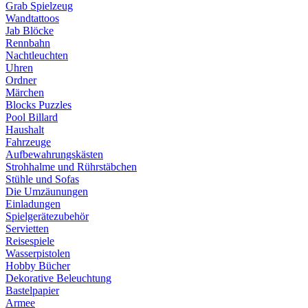
Grab Spielzeug
Wandtattoos
Jab Blöcke
Rennbahn
Nachtleuchten
Uhren
Ordner
Märchen
Blocks Puzzles
Pool Billard
Haushalt
Fahrzeuge
Aufbewahrungskästen
Strohhalme und Rührstäbchen
Stühle und Sofas
Die Umzäunungen
Einladungen
Spielgerätezubehör
Servietten
Reisespiele
Wasserpistolen
Hobby Bücher
Dekorative Beleuchtung
Bastelpapier
Armee