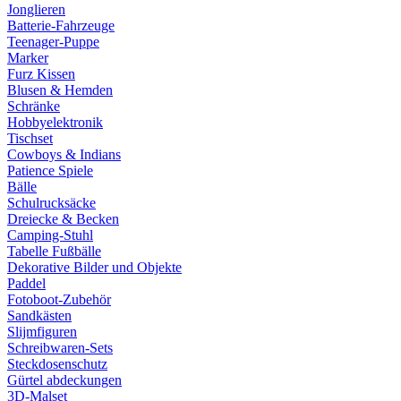
Jonglieren
Batterie-Fahrzeuge
Teenager-Puppe
Marker
Furz Kissen
Blusen & Hemden
Schränke
Hobbyelektronik
Tischset
Cowboys & Indians
Patience Spiele
Bälle
Schulrucksäcke
Dreiecke & Becken
Camping-Stuhl
Tabelle Fußbälle
Dekorative Bilder und Objekte
Paddel
Fotoboot-Zubehör
Sandkästen
Slijmfiguren
Schreibwaren-Sets
Steckdosenschutz
Gürtel abdeckungen
3D-Malset