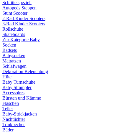
Schritte speziell
Autopeds Steppen
Stunt Scooter
2-Rad-Kinder Scooters
3-Rad Kinder Scooters
Rollschuhe
Skateboards
Zur Kategorie Baby
Socken
Badsets
Babysocken
Matratzen
Schlafwagen
Dekoration Beleuchtung
Hüte
Baby Turnschuhe
Baby Strampler
Accessoires
Bürsten und Kämme
Flaschen
Teller
Baby-Strickjacken
Nachtlichter
Trinkbecher
Bäder