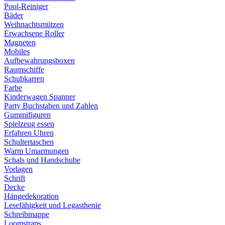
Pool-Reiniger
Bäder
Weihnachtsmützen
Erwachsene Roller
Magneten
Mobiles
Aufbewahrungsboxen
Raumschiffe
Schubkarren
Farbe
Kinderwagen Spanner
Party Buchstaben und Zahlen
Gummifiguren
Spielzeug essen
Erfahren Uhren
Schultertaschen
Warm Umarmungen
Schals und Handschuhe
Vorlagen
Schrift
Decke
Hängedekoration
Lesefähigkeit und Legasthenie
Schreibmappe
Loomstraps