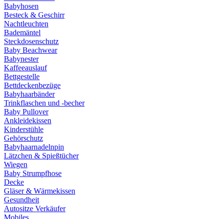
Babyhosen
Besteck & Geschirr
Nachtleuchten
Bademäntel
Steckdosenschutz
Baby Beachwear
Babynester
Kaffeeauslauf
Bettgestelle
Bettdeckenbezüge
Babyhaarbänder
Trinkflaschen und -becher
Baby Pullover
Ankleidekissen
Kinderstühle
Gehörschutz
Babyhaarnadelnpin
Lätzchen & Spießtücher
Wiegen
Baby Strumpfhose
Decke
Gläser & Wärmekissen
Gesundheit
Autositze Verkäufer
Mobiles