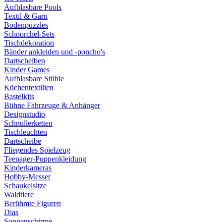
Aufblasbare Pools
Textil & Garn
Bodenpuzzles
Schnorchel-Sets
Tischdekoration
Bänder ankleiden und -poncho's
Dartscheiben
Kinder Games
Aufblasbare Stühle
Küchentextilien
Bastelkits
Bühne Fahrzeuge & Anhänger
Designstudio
Schnullerketten
Tischleuchten
Dartscheibe
Fliegendes Spielzeug
Teenager-Puppenkleidung
Kinderkameras
Hobby-Messer
Schaukelsitze
Waldtiere
Berühmte Figuren
Dias
Sonnenschirme