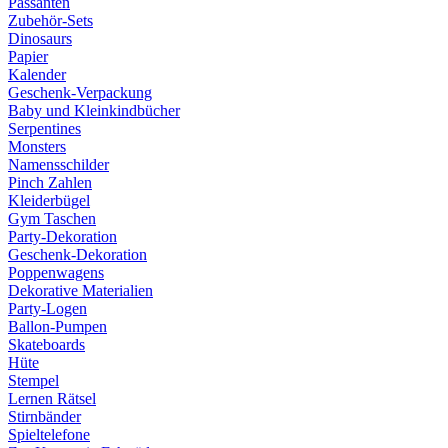
Passanten
Zubehör-Sets
Dinosaurs
Papier
Kalender
Geschenk-Verpackung
Baby und Kleinkindbücher
Serpentines
Monsters
Namensschilder
Pinch Zahlen
Kleiderbügel
Gym Taschen
Party-Dekoration
Geschenk-Dekoration
Poppenwagens
Dekorative Materialien
Party-Logen
Ballon-Pumpen
Skateboards
Hüte
Stempel
Lernen Rätsel
Stirnbänder
Spieltelefone