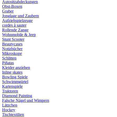
Autositzabdeckungen
Obst-Boxen
Graber
Jonglage und Zaubern
Aufziehspielzeuge
cordes à sauter
Rollende Zange
Wohnmobile & Jeep
Stunt Scooter
Beautycases
Notizbücher
Mikroskope
Schlitten
Piñatas
Kleider anziehen
Inline skates
Bowling Spiele
Schwimmgürtel
Kartenspiele
Traktoren
Diamond Painting
Falsche Nägel und Wimpern
Lätzchen
Hockey
Tischtextilien