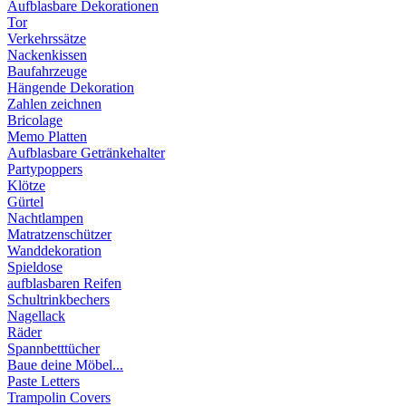
Aufblasbare Dekorationen
Tor
Verkehrssätze
Nackenkissen
Baufahrzeuge
Hängende Dekoration
Zahlen zeichnen
Bricolage
Memo Platten
Aufblasbare Getränkehalter
Partypoppers
Klötze
Gürtel
Nachtlampen
Matratzenschützer
Wanddekoration
Spieldose
aufblasbaren Reifen
Schultrinkbechers
Nagellack
Räder
Spannbetttücher
Baue deine Möbel...
Paste Letters
Trampolin Covers