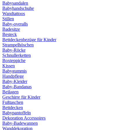
Babysandalen
Babyhandschuhe
Wandtattoos
Stillen
Baby-overalls
Badesitze
Besteck
Bettdeckenbezüge für Kinder
Strampelhöschen
Baby-Röcke
Schnullerketten
Boxteppiche
Kissen
Babygummis
Handpflege
Baby-Kleider
Baby-Bandanas
Beilagen
Geschirre für Kinder
Fußtaschen
Bettdecken
Babypantoffeln
Dekoration Accessoires
Baby-Badewannen
Wanddekoration