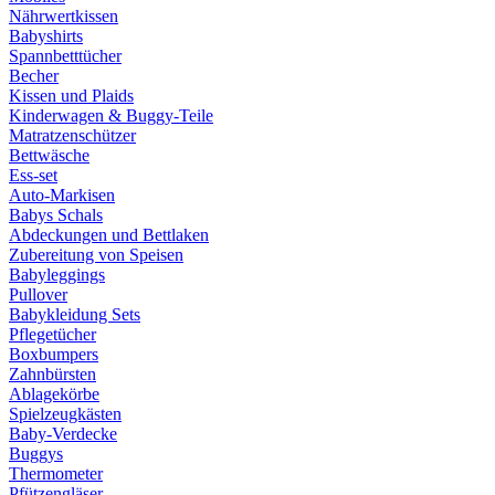
Nährwertkissen
Babyshirts
Spannbetttücher
Becher
Kissen und Plaids
Kinderwagen & Buggy-Teile
Matratzenschützer
Bettwäsche
Ess-set
Auto-Markisen
Babys Schals
Abdeckungen und Bettlaken
Zubereitung von Speisen
Babyleggings
Pullover
Babykleidung Sets
Pflegetücher
Boxbumpers
Zahnbürsten
Ablagekörbe
Spielzeugkästen
Baby-Verdecke
Buggys
Thermometer
Pfützengläser