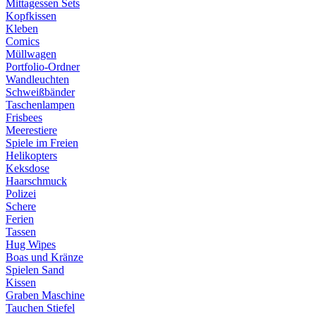
Mittagessen Sets
Kopfkissen
Kleben
Comics
Müllwagen
Portfolio-Ordner
Wandleuchten
Schweißbänder
Taschenlampen
Frisbees
Meerestiere
Spiele im Freien
Helikopters
Keksdose
Haarschmuck
Polizei
Schere
Ferien
Tassen
Hug Wipes
Boas und Kränze
Spielen Sand
Kissen
Graben Maschine
Tauchen Stiefel