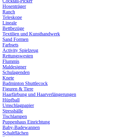
Cocktail-Picker
Hosenträger
Ranch
Teleskope
Lineale
Bettbezüge
Textilien und Kunsthandwerk
Sand Formen
Farbsets
Activity Spielzeug
Rettungswesten
Flummis
Maldesigner
Schulagenden
Knete
Badminton Shuttlecock
Figuren & Tiere
Haarfärbung und Haarverlängerungen
Hüpfball
Umschlagpapier
Stressbälle
Tischlampen
Puppenhaus Einrichtung
Baby-Badewannen
Schaltflächen