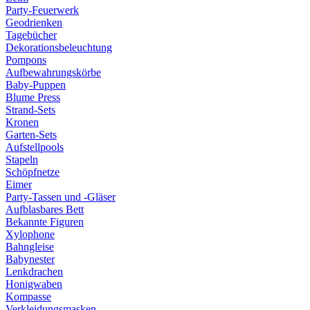
Party-Feuerwerk
Geodrienken
Tagebücher
Dekorationsbeleuchtung
Pompons
Aufbewahrungskörbe
Baby-Puppen
Blume Press
Strand-Sets
Kronen
Garten-Sets
Aufstellpools
Stapeln
Schöpfnetze
Eimer
Party-Tassen und -Gläser
Aufblasbares Bett
Bekannte Figuren
Xylophone
Bahngleise
Babynester
Lenkdrachen
Honigwaben
Kompasse
Verkleidungsmasken