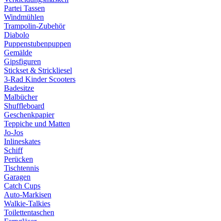
Partei Tassen
Windmühlen
Trampolin-Zubehör
Diabolo
Puppenstubenpuppen
Gemälde
Gipsfiguren
Stickset & Strickliesel
3-Rad Kinder Scooters
Badesitze
Malbücher
Shuffleboard
Geschenkpapier
Teppiche und Matten
Jo-Jos
Inlineskates
Schiff
Perücken
Tischtennis
Garagen
Catch Cups
Auto-Markisen
Walkie-Talkies
Toilettentaschen