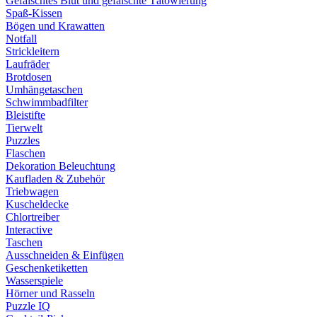
Gefälschtes Blut und gefälschte Tätowierung
Spaß-Kissen
Bögen und Krawatten
Notfall
Strickleitern
Laufräder
Brotdosen
Umhängetaschen
Schwimmbadfilter
Bleistifte
Tierwelt
Puzzles
Flaschen
Dekoration Beleuchtung
Kaufladen & Zubehör
Triebwagen
Kuscheldecke
Chlortreiber
Interactive
Taschen
Ausschneiden & Einfügen
Geschenketiketten
Wasserspiele
Hörner und Rasseln
Puzzle IQ