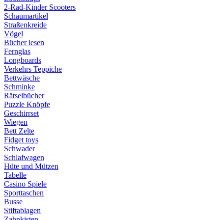
2-Rad-Kinder Scooters
Schaumartikel
Straßenkreide
Vögel
Bücher lesen
Fernglas
Longboards
Verkehrs Teppiche
Bettwäsche
Schminke
Rätselbücher
Puzzle Knöpfe
Geschirrset
Wiegen
Bett Zelte
Fidget toys
Schwader
Schlafwagen
Hüte und Mützen
Tabelle
Casino Spiele
Sporttaschen
Busse
Stiftablagen
Zahnkisten