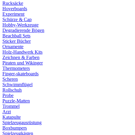
Rucksäcke
Hoverboards
Experiment
Schürze & Cap
Hobby-Werkzeuge
Degradierende Bögen
Beachball Sets
Sticker Bücher
Ornamente
Holz-Handwerk Kits
Zeichnen & Farben
Piraten und Wikinger
Thermometers
Finger-skateboards
Scheren
Schwimmflügel
Rollschuh
Probe
Puzzle-Matten
Trommel
Arzt
Katapulte
Spielzeugausrüstung
Boxbumpers
Spielzeugkästen