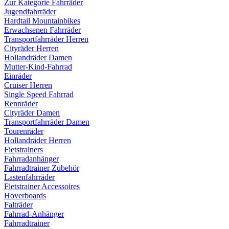
Zur Kategorie Fahrräder
Jugendfahrräder
Hardtail Mountainbikes
Erwachsenen Fahrräder
Transportfahrräder Herren
Cityräder Herren
Hollandräder Damen
Mutter-Kind-Fahrrad
Einräder
Cruiser Herren
Single Speed Fahrrad
Rennräder
Cityräder Damen
Transportfahrräder Damen
Tourenräder
Hollandräder Herren
Fietstrainers
Fahrradanhänger
Fahrradtrainer Zubehör
Lastenfahrräder
Fietstrainer Accessoires
Hoverboards
Falträder
Fahrrad-Anhänger
Fahrradtrainer