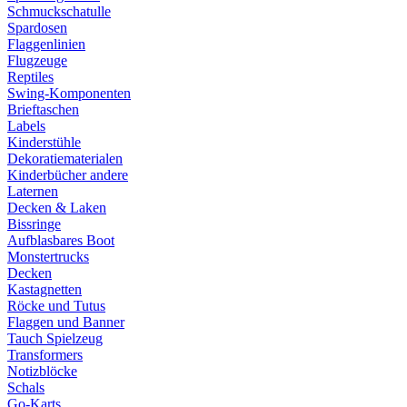
Schmuckschatulle
Spardosen
Flaggenlinien
Flugzeuge
Reptiles
Swing-Komponenten
Brieftaschen
Labels
Kinderstühle
Dekoratiematerialen
Kinderbücher andere
Laternen
Decken & Laken
Bissringe
Aufblasbares Boot
Monstertrucks
Decken
Kastagnetten
Röcke und Tutus
Flaggen und Banner
Tauch Spielzeug
Transformers
Notizblöcke
Schals
Go-Karts