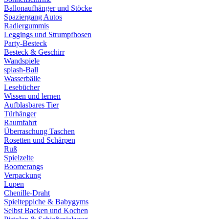
Ballonaufhänger und Stöcke
Spaziergang Autos
Radiergummis
Leggings und Strumpfhosen
Party-Besteck
Besteck & Geschirr
Wandspiele
splash-Ball
Wasserbälle
Lesebücher
Wissen und lernen
Aufblasbares Tier
Türhänger
Raumfahrt
Überraschung Taschen
Rosetten und Schärpen
Ruß
Spielzelte
Boomerangs
Verpackung
Lupen
Chenille-Draht
Spielteppiche & Babygyms
Selbst Backen und Kochen