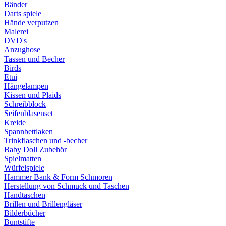
Bänder
Darts spiele
Hände verputzen
Malerei
DVD's
Anzughose
Tassen und Becher
Birds
Etui
Hängelampen
Kissen und Plaids
Schreibblock
Seifenblasenset
Kreide
Spannbettlaken
Trinkflaschen und -becher
Baby Doll Zubehör
Spielmatten
Würfelspiele
Hammer Bank & Form Schmoren
Herstellung von Schmuck und Taschen
Handtaschen
Brillen und Brillengläser
Bilderbücher
Buntstifte