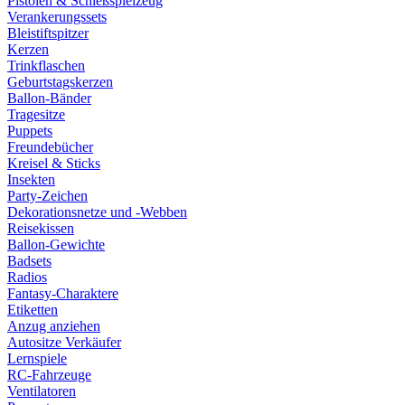
Pistolen & Schießspielzeug
Verankerungssets
Bleistiftspitzer
Kerzen
Trinkflaschen
Geburtstagskerzen
Ballon-Bänder
Tragesitze
Puppets
Freundebücher
Kreisel & Sticks
Insekten
Party-Zeichen
Dekorationsnetze und -Webben
Reisekissen
Ballon-Gewichte
Badsets
Radios
Fantasy-Charaktere
Etiketten
Anzug anziehen
Autositze Verkäufer
Lernspiele
RC-Fahrzeuge
Ventilatoren