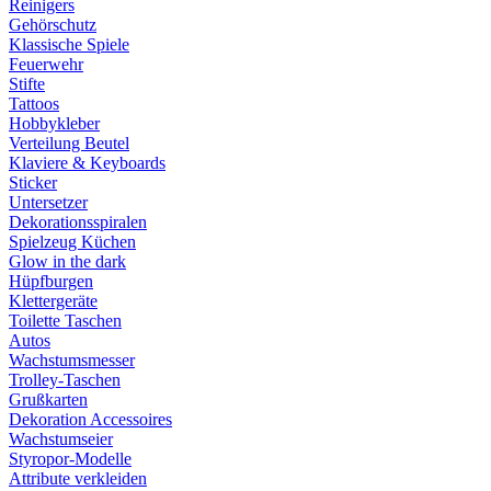
Reinigers
Gehörschutz
Klassische Spiele
Feuerwehr
Stifte
Tattoos
Hobbykleber
Verteilung Beutel
Klaviere & Keyboards
Sticker
Untersetzer
Dekorationsspiralen
Spielzeug Küchen
Glow in the dark
Hüpfburgen
Klettergeräte
Toilette Taschen
Autos
Wachstumsmesser
Trolley-Taschen
Grußkarten
Dekoration Accessoires
Wachstumseier
Styropor-Modelle
Attribute verkleiden