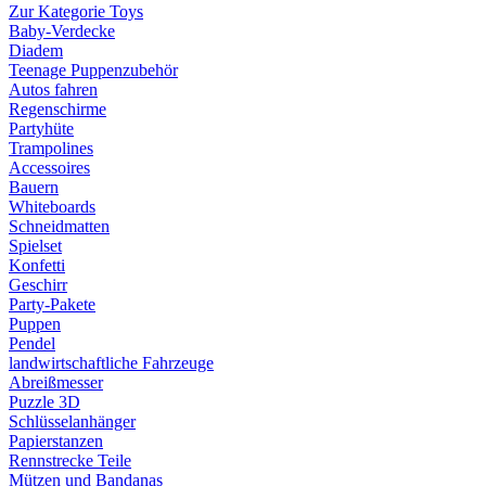
Zur Kategorie Toys
Baby-Verdecke
Diadem
Teenage Puppenzubehör
Autos fahren
Regenschirme
Partyhüte
Trampolines
Accessoires
Bauern
Whiteboards
Schneidmatten
Spielset
Konfetti
Geschirr
Party-Pakete
Puppen
Pendel
landwirtschaftliche Fahrzeuge
Abreißmesser
Puzzle 3D
Schlüsselanhänger
Papierstanzen
Rennstrecke Teile
Mützen und Bandanas