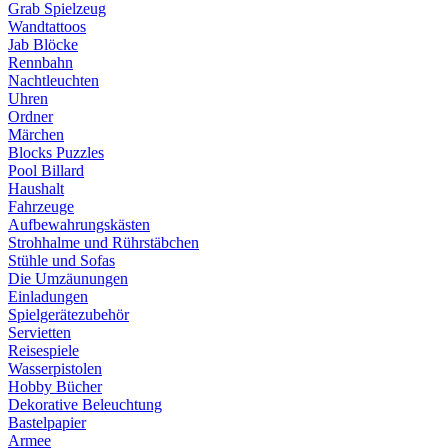
Grab Spielzeug
Wandtattoos
Jab Blöcke
Rennbahn
Nachtleuchten
Uhren
Ordner
Märchen
Blocks Puzzles
Pool Billard
Haushalt
Fahrzeuge
Aufbewahrungskästen
Strohhalme und Rührstäbchen
Stühle und Sofas
Die Umzäunungen
Einladungen
Spielgerätezubehör
Servietten
Reisespiele
Wasserpistolen
Hobby Bücher
Dekorative Beleuchtung
Bastelpapier
Armee