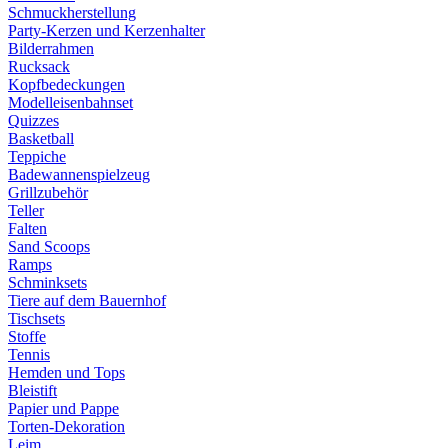
Schmuckherstellung
Party-Kerzen und Kerzenhalter
Bilderrahmen
Rucksack
Kopfbedeckungen
Modelleisenbahnset
Quizzes
Basketball
Teppiche
Badewannenspielzeug
Grillzubehör
Teller
Falten
Sand Scoops
Ramps
Schminksets
Tiere auf dem Bauernhof
Tischsets
Stoffe
Tennis
Hemden und Tops
Bleistift
Papier und Pappe
Torten-Dekoration
Leim