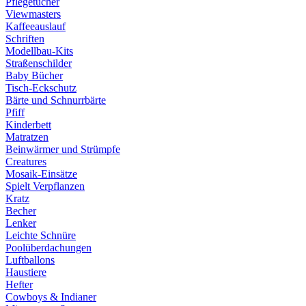
Pflegetücher
Viewmasters
Kaffeeauslauf
Schriften
Modellbau-Kits
Straßenschilder
Baby Bücher
Tisch-Eckschutz
Bärte und Schnurrbärte
Pfiff
Kinderbett
Matratzen
Beinwärmer und Strümpfe
Creatures
Mosaik-Einsätze
Spielt Verpflanzen
Kratz
Becher
Lenker
Leichte Schnüre
Poolüberdachungen
Luftballons
Haustiere
Hefter
Cowboys & Indianer