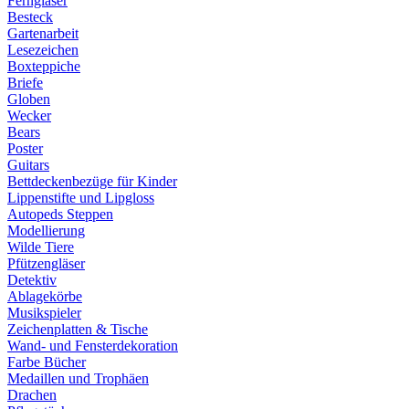
Ferngläser
Besteck
Gartenarbeit
Lesezeichen
Boxteppiche
Briefe
Globen
Wecker
Bears
Poster
Guitars
Bettdeckenbezüge für Kinder
Lippenstifte und Lipgloss
Autopeds Steppen
Modellierung
Wilde Tiere
Pfützengläser
Detektiv
Ablagekörbe
Musikspieler
Zeichenplatten & Tische
Wand- und Fensterdekoration
Farbe Bücher
Medaillen und Trophäen
Drachen