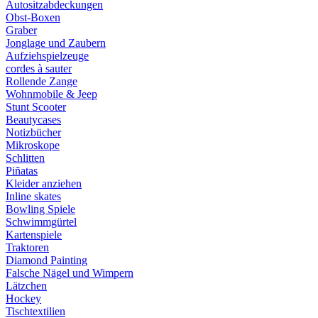
Autositzabdeckungen
Obst-Boxen
Graber
Jonglage und Zaubern
Aufziehspielzeuge
cordes à sauter
Rollende Zange
Wohnmobile & Jeep
Stunt Scooter
Beautycases
Notizbücher
Mikroskope
Schlitten
Piñatas
Kleider anziehen
Inline skates
Bowling Spiele
Schwimmgürtel
Kartenspiele
Traktoren
Diamond Painting
Falsche Nägel und Wimpern
Lätzchen
Hockey
Tischtextilien