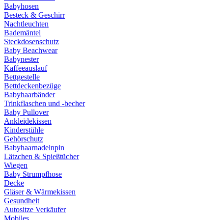
Babyhosen
Besteck & Geschirr
Nachtleuchten
Bademäntel
Steckdosenschutz
Baby Beachwear
Babynester
Kaffeeauslauf
Bettgestelle
Bettdeckenbezüge
Babyhaarbänder
Trinkflaschen und -becher
Baby Pullover
Ankleidekissen
Kinderstühle
Gehörschutz
Babyhaarnadelnpin
Lätzchen & Spießtücher
Wiegen
Baby Strumpfhose
Decke
Gläser & Wärmekissen
Gesundheit
Autositze Verkäufer
Mobiles