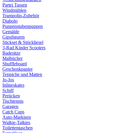
Partei Tassen
Windmühlen
Trampolin-Zubehör
Diabolo
Puppenstubenpuppen
Gemälde
Gipsfiguren
Stickset & Strickliesel
3-Rad Kinder Scooters
Badesitze
Malbücher
Shuffleboard
Geschenkpapier
Teppiche und Matten
Jo-Jos
Inlineskates
Schiff
Perücken
Tischtennis
Garagen
Catch Cups
Auto-Markisen
Walkie-Talkies
Toilettentaschen