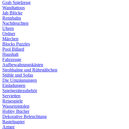
Grab Spielzeug
Wandtattoos
Jab Blöcke
Rennbahn
Nachtleuchten
Uhren
Ordner
Märchen
Blocks Puzzles
Pool Billard
Haushalt
Fahrzeuge
Aufbewahrungskästen
Strohhalme und Rührstäbchen
Stühle und Sofas
Die Umzäunungen
Einladungen
Spielgerätezubehör
Servietten
Reisespiele
Wasserpistolen
Hobby Bücher
Dekorative Beleuchtung
Bastelpapier
Armee