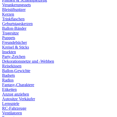
Pistolen & Schießspielzeug
Verankerungssets
Bleistiftspitzer
Kerzen
Trinkflaschen
Geburtstagskerzen
Ballon-Bänder
Tragesitze
Puppets
Freundebücher
Kreisel & Sticks
Insekten
Party-Zeichen
Dekorationsnetze und -Webben
Reisekissen
Ballon-Gewichte
Badsets
Radios
Fantasy-Charaktere
Etiketten
Anzug anziehen
Autositze Verkäufer
Lernspiele
RC-Fahrzeuge
Ventilatoren