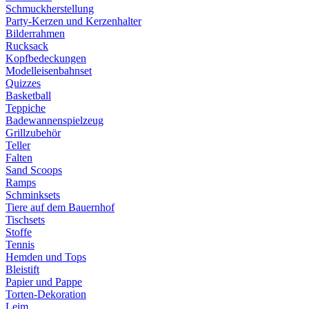
Schmuckherstellung
Party-Kerzen und Kerzenhalter
Bilderrahmen
Rucksack
Kopfbedeckungen
Modelleisenbahnset
Quizzes
Basketball
Teppiche
Badewannenspielzeug
Grillzubehör
Teller
Falten
Sand Scoops
Ramps
Schminksets
Tiere auf dem Bauernhof
Tischsets
Stoffe
Tennis
Hemden und Tops
Bleistift
Papier und Pappe
Torten-Dekoration
Leim