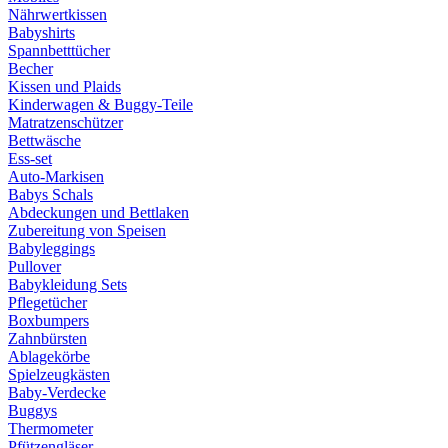
Nährwertkissen
Babyshirts
Spannbetttücher
Becher
Kissen und Plaids
Kinderwagen & Buggy-Teile
Matratzenschützer
Bettwäsche
Ess-set
Auto-Markisen
Babys Schals
Abdeckungen und Bettlaken
Zubereitung von Speisen
Babyleggings
Pullover
Babykleidung Sets
Pflegetücher
Boxbumpers
Zahnbürsten
Ablagekörbe
Spielzeugkästen
Baby-Verdecke
Buggys
Thermometer
Pfützengläser