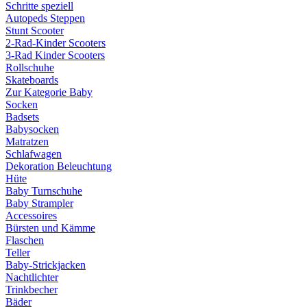
Schritte speziell
Autopeds Steppen
Stunt Scooter
2-Rad-Kinder Scooters
3-Rad Kinder Scooters
Rollschuhe
Skateboards
Zur Kategorie Baby
Socken
Badsets
Babysocken
Matratzen
Schlafwagen
Dekoration Beleuchtung
Hüte
Baby Turnschuhe
Baby Strampler
Accessoires
Bürsten und Kämme
Flaschen
Teller
Baby-Strickjacken
Nachtlichter
Trinkbecher
Bäder