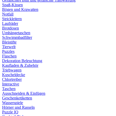
Gefälschtes Blut und gefälschte Tätowierung
Spaß-Kissen
Bögen und Krawatten
Notfall
Strickleitern
Laufräder
Brotdosen
Umhängetaschen
Schwimmbadfilter
Bleistifte
Tierwelt
Puzzles
Flaschen
Dekoration Beleuchtung
Kaufladen & Zubehör
Triebwagen
Kuscheldecke
Chlortreiber
Interactive
Taschen
Ausschneiden & Einfügen
Geschenketiketten
Wasserspiele
Hörner und Rasseln
Puzzle IQ