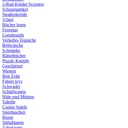
2-Rad-Kinder Scooters
Schaumartikel
Straßenkreide
Vögel
Bücher lesen
Fernglas
Longboards
Verkehrs Teppiche
Bettwäsche
Schminke
Rätselbücher
Puzzle Knöpfe
Geschirrset
Wiegen
Bett Zelte
Fidget toys
Schwader
Schlafwagen
Hüte und Mützen
Tabelle
Casino Spiele
Sporttaschen
Busse
Stiftablagen
Zahnkisten