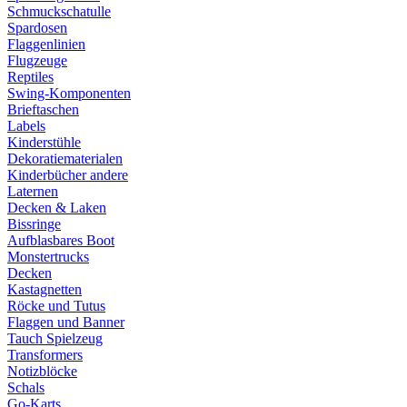
Schmuckschatulle
Spardosen
Flaggenlinien
Flugzeuge
Reptiles
Swing-Komponenten
Brieftaschen
Labels
Kinderstühle
Dekoratiematerialen
Kinderbücher andere
Laternen
Decken & Laken
Bissringe
Aufblasbares Boot
Monstertrucks
Decken
Kastagnetten
Röcke und Tutus
Flaggen und Banner
Tauch Spielzeug
Transformers
Notizblöcke
Schals
Go-Karts