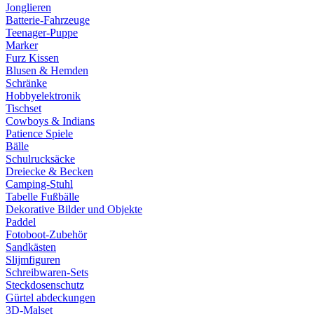
Jonglieren
Batterie-Fahrzeuge
Teenager-Puppe
Marker
Furz Kissen
Blusen & Hemden
Schränke
Hobbyelektronik
Tischset
Cowboys & Indians
Patience Spiele
Bälle
Schulrucksäcke
Dreiecke & Becken
Camping-Stuhl
Tabelle Fußbälle
Dekorative Bilder und Objekte
Paddel
Fotoboot-Zubehör
Sandkästen
Slijmfiguren
Schreibwaren-Sets
Steckdosenschutz
Gürtel abdeckungen
3D-Malset