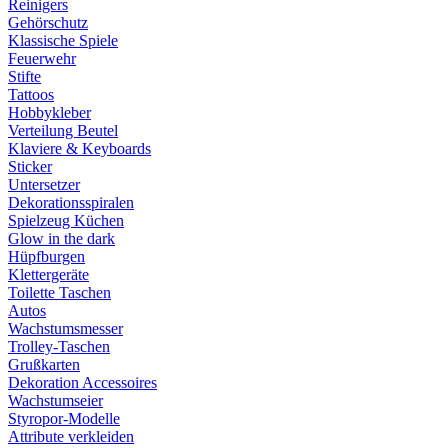
Reinigers
Gehörschutz
Klassische Spiele
Feuerwehr
Stifte
Tattoos
Hobbykleber
Verteilung Beutel
Klaviere & Keyboards
Sticker
Untersetzer
Dekorationsspiralen
Spielzeug Küchen
Glow in the dark
Hüpfburgen
Klettergeräte
Toilette Taschen
Autos
Wachstumsmesser
Trolley-Taschen
Grußkarten
Dekoration Accessoires
Wachstumseier
Styropor-Modelle
Attribute verkleiden