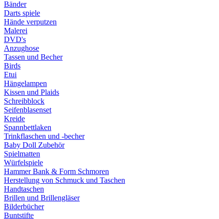
Bänder
Darts spiele
Hände verputzen
Malerei
DVD's
Anzughose
Tassen und Becher
Birds
Etui
Hängelampen
Kissen und Plaids
Schreibblock
Seifenblasenset
Kreide
Spannbettlaken
Trinkflaschen und -becher
Baby Doll Zubehör
Spielmatten
Würfelspiele
Hammer Bank & Form Schmoren
Herstellung von Schmuck und Taschen
Handtaschen
Brillen und Brillengläser
Bilderbücher
Buntstifte