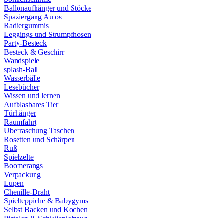
Ballonaufhänger und Stöcke
Spaziergang Autos
Radiergummis
Leggings und Strumpfhosen
Party-Besteck
Besteck & Geschirr
Wandspiele
splash-Ball
Wasserbälle
Lesebücher
Wissen und lernen
Aufblasbares Tier
Türhänger
Raumfahrt
Überraschung Taschen
Rosetten und Schärpen
Ruß
Spielzelte
Boomerangs
Verpackung
Lupen
Chenille-Draht
Spielteppiche & Babygyms
Selbst Backen und Kochen