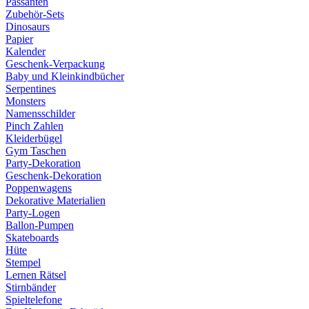
Passanten
Zubehör-Sets
Dinosaurs
Papier
Kalender
Geschenk-Verpackung
Baby und Kleinkindbücher
Serpentines
Monsters
Namensschilder
Pinch Zahlen
Kleiderbügel
Gym Taschen
Party-Dekoration
Geschenk-Dekoration
Poppenwagens
Dekorative Materialien
Party-Logen
Ballon-Pumpen
Skateboards
Hüte
Stempel
Lernen Rätsel
Stirnbänder
Spieltelefone