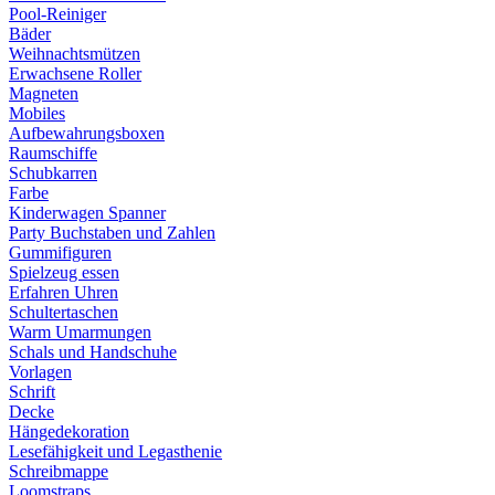
Pool-Reiniger
Bäder
Weihnachtsmützen
Erwachsene Roller
Magneten
Mobiles
Aufbewahrungsboxen
Raumschiffe
Schubkarren
Farbe
Kinderwagen Spanner
Party Buchstaben und Zahlen
Gummifiguren
Spielzeug essen
Erfahren Uhren
Schultertaschen
Warm Umarmungen
Schals und Handschuhe
Vorlagen
Schrift
Decke
Hängedekoration
Lesefähigkeit und Legasthenie
Schreibmappe
Loomstraps