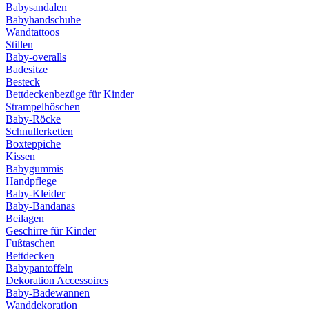
Babysandalen
Babyhandschuhe
Wandtattoos
Stillen
Baby-overalls
Badesitze
Besteck
Bettdeckenbezüge für Kinder
Strampelhöschen
Baby-Röcke
Schnullerketten
Boxteppiche
Kissen
Babygummis
Handpflege
Baby-Kleider
Baby-Bandanas
Beilagen
Geschirre für Kinder
Fußtaschen
Bettdecken
Babypantoffeln
Dekoration Accessoires
Baby-Badewannen
Wanddekoration