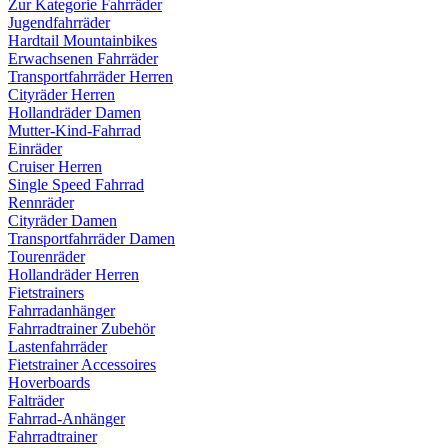
Zur Kategorie Fahrräder
Jugendfahrräder
Hardtail Mountainbikes
Erwachsenen Fahrräder
Transportfahrräder Herren
Cityräder Herren
Hollandräder Damen
Mutter-Kind-Fahrrad
Einräder
Cruiser Herren
Single Speed Fahrrad
Rennräder
Cityräder Damen
Transportfahrräder Damen
Tourenräder
Hollandräder Herren
Fietstrainers
Fahrradanhänger
Fahrradtrainer Zubehör
Lastenfahrräder
Fietstrainer Accessoires
Hoverboards
Falträder
Fahrrad-Anhänger
Fahrradtrainer