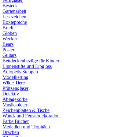
Ferngläser
Besteck
Gartenarbeit
Lesezeichen
Boxteppiche
Briefe
Globen
Wecker
Bears
Poster
Guitars
Bettdeckenbezüge für Kinder
Lippenstifte und Lipgloss
Autopeds Steppen
Modellierung
Wilde Tiere
Pfützengläser
Detektiv
Ablagekörbe
Musikspieler
Zeichenplatten & Tische
Wand- und Fensterdekoration
Farbe Bücher
Medaillen und Trophäen
Drachen