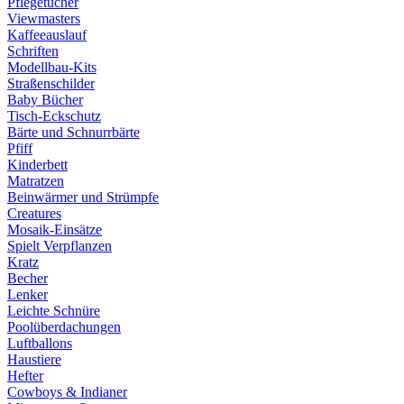
Pflegetücher
Viewmasters
Kaffeeauslauf
Schriften
Modellbau-Kits
Straßenschilder
Baby Bücher
Tisch-Eckschutz
Bärte und Schnurrbärte
Pfiff
Kinderbett
Matratzen
Beinwärmer und Strümpfe
Creatures
Mosaik-Einsätze
Spielt Verpflanzen
Kratz
Becher
Lenker
Leichte Schnüre
Poolüberdachungen
Luftballons
Haustiere
Hefter
Cowboys & Indianer