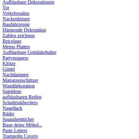
Aufblasbare Dekorationen
Tor
Verkehrssätze
Nackenkissen
Baufahrzeuge
Hängende Dekoration
Zahlen zeichnen
Bricolage
Memo Platten
Aufblasbare Getränkehalter
Partypoppers
Klötze
Gürtel
Nachtlampen
Matratzenschützer
Wanddekoration
Spieldose
aufblasbaren Reifen
Schultrinkbechers
Nagellack
Räder
Spannbetttücher
Baue deine Möbel...
Paste Letters
Trampolin Covers