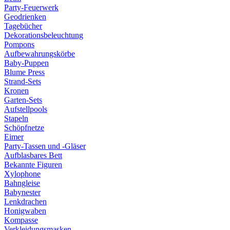
Party-Feuerwerk
Geodrienken
Tagebücher
Dekorationsbeleuchtung
Pompons
Aufbewahrungskörbe
Baby-Puppen
Blume Press
Strand-Sets
Kronen
Garten-Sets
Aufstellpools
Stapeln
Schöpfnetze
Eimer
Party-Tassen und -Gläser
Aufblasbares Bett
Bekannte Figuren
Xylophone
Bahngleise
Babynester
Lenkdrachen
Honigwaben
Kompasse
Verkleidungsmasken