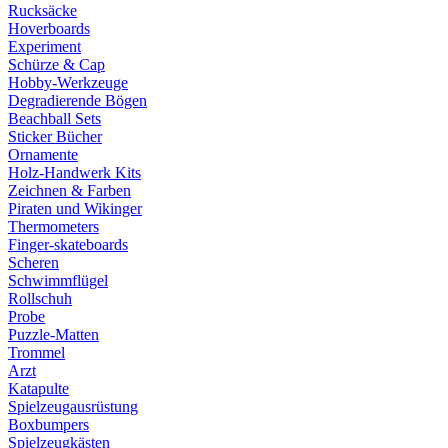
Rucksäcke
Hoverboards
Experiment
Schürze & Cap
Hobby-Werkzeuge
Degradierende Bögen
Beachball Sets
Sticker Bücher
Ornamente
Holz-Handwerk Kits
Zeichnen & Farben
Piraten und Wikinger
Thermometers
Finger-skateboards
Scheren
Schwimmflügel
Rollschuh
Probe
Puzzle-Matten
Trommel
Arzt
Katapulte
Spielzeugausrüstung
Boxbumpers
Spielzeugkästen