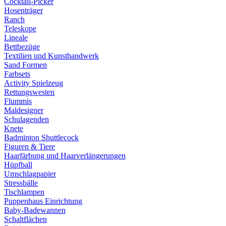
Cocktail-Picker
Hosenträger
Ranch
Teleskope
Lineale
Bettbezüge
Textilien und Kunsthandwerk
Sand Formen
Farbsets
Activity Spielzeug
Rettungswesten
Flummis
Maldesigner
Schulagenden
Knete
Badminton Shuttlecock
Figuren & Tiere
Haarfärbung und Haarverlängerungen
Hüpfball
Umschlagpapier
Stressbälle
Tischlampen
Puppenhaus Einrichtung
Baby-Badewannen
Schaltflächen