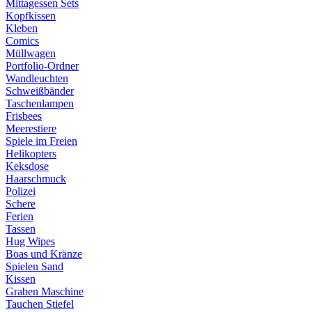
Mittagessen Sets
Kopfkissen
Kleben
Comics
Müllwagen
Portfolio-Ordner
Wandleuchten
Schweißbänder
Taschenlampen
Frisbees
Meerestiere
Spiele im Freien
Helikopters
Keksdose
Haarschmuck
Polizei
Schere
Ferien
Tassen
Hug Wipes
Boas und Kränze
Spielen Sand
Kissen
Graben Maschine
Tauchen Stiefel