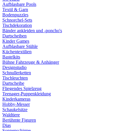
Aufblasbare Pools
Textil & Garn
Bodenpuzzles
Schnorchel-Sets
Tischdekoration
Bänder ankleiden und -poncho's
Dartscheiben
Kinder Games
Aufblasbare Stühle
Küchentextilien
Bastelkits
Bühne Fahrzeuge & Anhänger
Designstudio
Schnullerketten
Tischleuchten
Dartscheibe
Fliegendes Spielzeug
Teenager-Puppenkleidung
Kinderkameras
Hobby-Messer
Schaukelsitze
Waldtiere
Berühmte Figuren
Dias
Sonnenschirme