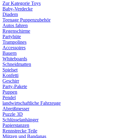
Zur Kategorie Toys
Baby-Verdecke
Diadem
Teenage Puppenzubehör
Autos fahren
Regenschirme
Partyhüte
Trampolines
Accessoires
Bauern
Whiteboards
Schneidmatten
Spielset
Konfetti
Geschirr
Party-Pakete
Puppen
Pendel
landwirtschaftliche Fahrzeuge
Abreißmesser
Puzzle 3D
Schlüsselanhänger
Papierstanzen
Rennstrecke Teile
Mützen und Bandanas