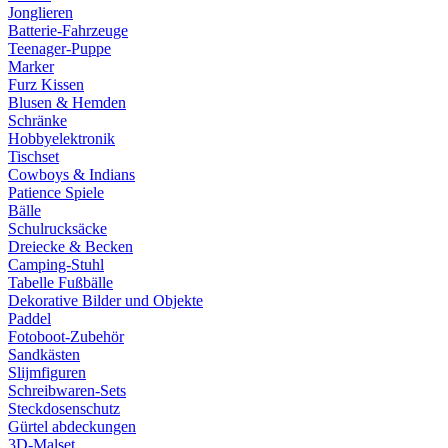
Jonglieren
Batterie-Fahrzeuge
Teenager-Puppe
Marker
Furz Kissen
Blusen & Hemden
Schränke
Hobbyelektronik
Tischset
Cowboys & Indians
Patience Spiele
Bälle
Schulrucksäcke
Dreiecke & Becken
Camping-Stuhl
Tabelle Fußbälle
Dekorative Bilder und Objekte
Paddel
Fotoboot-Zubehör
Sandkästen
Slijmfiguren
Schreibwaren-Sets
Steckdosenschutz
Gürtel abdeckungen
3D-Malset