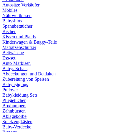
Autositze Verkäufer
Mobiles
Nährwertkissen
Babyshirts
Spannbetttücher
Becher
Kissen und Plaids
Kinderwagen & Buggy-Teile
Matratzenschützer
Bettwäsche
Ess-set
Auto-Markisen
Babys Schals
Abdeckungen und Bettlaken
Zubereitung von Speisen
Babyleggings
Pullover
Babykleidung Sets
Pflegetücher
Boxbumpers
Zahnbürsten
Ablagekörbe
Spielzeugkästen
Baby-Verdecke