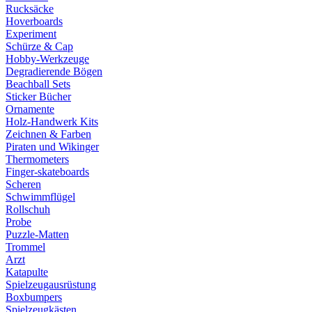
Rucksäcke
Hoverboards
Experiment
Schürze & Cap
Hobby-Werkzeuge
Degradierende Bögen
Beachball Sets
Sticker Bücher
Ornamente
Holz-Handwerk Kits
Zeichnen & Farben
Piraten und Wikinger
Thermometers
Finger-skateboards
Scheren
Schwimmflügel
Rollschuh
Probe
Puzzle-Matten
Trommel
Arzt
Katapulte
Spielzeugausrüstung
Boxbumpers
Spielzeugkästen