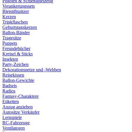
Pistolen & Schießspielzeug
Verankerungssets
Bleistiftspitzer
Kerzen
Trinkflaschen
Geburtstagskerzen
Ballon-Bänder
Tragesitze
Puppets
Freundebücher
Kreisel & Sticks
Insekten
Party-Zeichen
Dekorationsnetze und -Webben
Reisekissen
Ballon-Gewichte
Badsets
Radios
Fantasy-Charaktere
Etiketten
Anzug anziehen
Autositze Verkäufer
Lernspiele
RC-Fahrzeuge
Ventilatoren