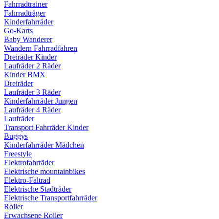
Fahrradtrainer
Fahrradträger
Kinderfahrräder
Go-Karts
Baby Wanderer
Wandern Fahrradfahren
Dreiräder Kinder
Laufräder 2 Räder
Kinder BMX
Dreiräder
Laufräder 3 Räder
Kinderfahrräder Jungen
Laufräder 4 Räder
Laufräder
Transport Fahrräder Kinder
Buggys
Kinderfahrräder Mädchen
Freestyle
Elektrofahrräder
Elektrische mountainbikes
Elektro-Faltrad
Elektrische Stadträder
Elektrische Transportfahrräder
Roller
Erwachsene Roller