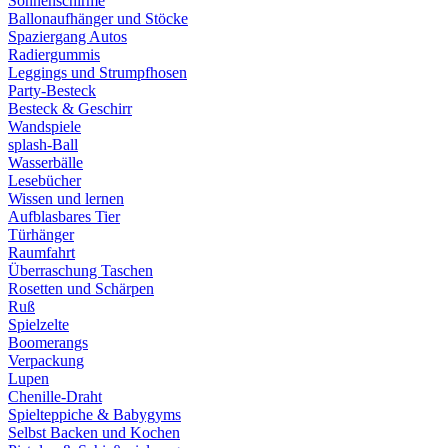
Sonnenschirme
Ballonaufhänger und Stöcke
Spaziergang Autos
Radiergummis
Leggings und Strumpfhosen
Party-Besteck
Besteck & Geschirr
Wandspiele
splash-Ball
Wasserbälle
Lesebücher
Wissen und lernen
Aufblasbares Tier
Türhänger
Raumfahrt
Überraschung Taschen
Rosetten und Schärpen
Ruß
Spielzelte
Boomerangs
Verpackung
Lupen
Chenille-Draht
Spielteppiche & Babygyms
Selbst Backen und Kochen