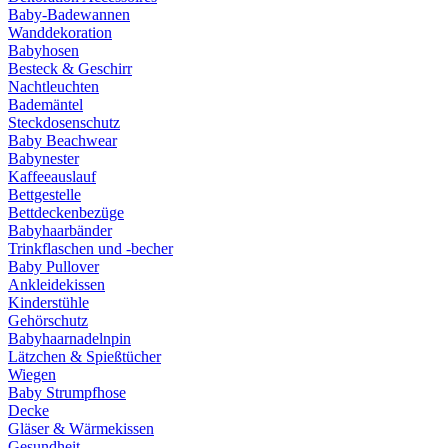
Baby-Badewannen
Wanddekoration
Babyhosen
Besteck & Geschirr
Nachtleuchten
Bademäntel
Steckdosenschutz
Baby Beachwear
Babynester
Kaffeeauslauf
Bettgestelle
Bettdeckenbezüge
Babyhaarbänder
Trinkflaschen und -becher
Baby Pullover
Ankleidekissen
Kinderstühle
Gehörschutz
Babyhaarnadelnpin
Lätzchen & Spießtücher
Wiegen
Baby Strumpfhose
Decke
Gläser & Wärmekissen
Gesundheit