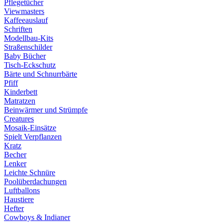
Pflegetücher
Viewmasters
Kaffeeauslauf
Schriften
Modellbau-Kits
Straßenschilder
Baby Bücher
Tisch-Eckschutz
Bärte und Schnurrbärte
Pfiff
Kinderbett
Matratzen
Beinwärmer und Strümpfe
Creatures
Mosaik-Einsätze
Spielt Verpflanzen
Kratz
Becher
Lenker
Leichte Schnüre
Poolüberdachungen
Luftballons
Haustiere
Hefter
Cowboys & Indianer