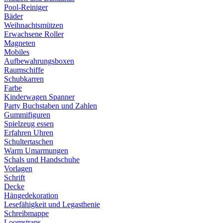
Pool-Reiniger
Bäder
Weihnachtsmützen
Erwachsene Roller
Magneten
Mobiles
Aufbewahrungsboxen
Raumschiffe
Schubkarren
Farbe
Kinderwagen Spanner
Party Buchstaben und Zahlen
Gummifiguren
Spielzeug essen
Erfahren Uhren
Schultertaschen
Warm Umarmungen
Schals und Handschuhe
Vorlagen
Schrift
Decke
Hängedekoration
Lesefähigkeit und Legasthenie
Schreibmappe
Loomstraps