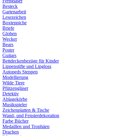
Ferngläser
Besteck
Gartenarbeit
Lesezeichen
Boxteppiche
Briefe
Globen
Wecker
Bears
Poster
Guitars
Bettdeckenbezüge für Kinder
Lippenstifte und Lipgloss
Autopeds Steppen
Modellierung
Wilde Tiere
Pfützengläser
Detektiv
Ablagekörbe
Musikspieler
Zeichenplatten & Tische
Wand- und Fensterdekoration
Farbe Bücher
Medaillen und Trophäen
Drachen