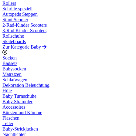
Rollers
Schritte speziell
Autopeds Steppen
Stunt Scooter
2-Rad-Kinder Scooters
3-Rad Kinder Scooters
Rollschuhe
Skateboards
Zur Kategorie Baby
Socken
Badsets
Babysocken
Matratzen
Schlafwagen
Dekoration Beleuchtung
Hüte
Baby Turnschuhe
Baby Strampler
Accessoires
Bürsten und Kämme
Flaschen
Teller
Baby-Strickjacken
Nachtlichter