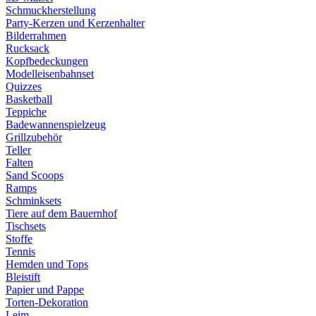
Schmuckherstellung
Party-Kerzen und Kerzenhalter
Bilderrahmen
Rucksack
Kopfbedeckungen
Modelleisenbahnset
Quizzes
Basketball
Teppiche
Badewannenspielzeug
Grillzubehör
Teller
Falten
Sand Scoops
Ramps
Schminksets
Tiere auf dem Bauernhof
Tischsets
Stoffe
Tennis
Hemden und Tops
Bleistift
Papier und Pappe
Torten-Dekoration
Leim