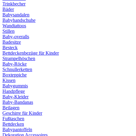
Trinkbecher
Bäder
Babysandalen
Babyhandschuhe
Wandtattoos
Stillen
Baby-overalls
Badesitze
Besteck
Bettdeckenbezüge für Kinder
Strampelhöschen
Baby-Röcke
Schnullerketten
Boxteppiche
Kissen
Babygummis
Handpflege
Baby-Kleider
Baby-Bandanas
Beilagen
Geschirre für Kinder
Fußtaschen
Bettdecken
Babypantoffeln
Dekoration Accessoires