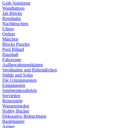
Grab Spielzeug
Wandtattoos
Jab Blöcke
Rennbahn
Nachtleuchten
Uhren
Ordner
Märchen
Blocks Puzzles
Pool Billard
Haushalt
Fahrzeuge
Aufbewahrungskästen
Strohhalme und Rührstäbchen
Stühle und Sofas
Die Umzäunungen
Einladungen
Spielgerätezubehör
Servietten
Reisespiele
Wasserpistolen
Hobby Bücher
Dekorative Beleuchtung
Bastelpapier
Armee