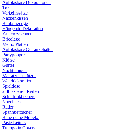
Aufblasbare Dekorationen
Tor
Verkehrssätze
Nackenkissen
Baufahrzeuge
Hängende Dekoration
Zahlen zeichnen
Bricolage
Memo Platten
Aufblasbare Getränkehalter
Partypoppers
Klötze
Gürtel
Nachtlampen
Matratzenschützer
Wanddekoration
Spieldose
aufblasbaren Reifen
Schultrinkbechers
Nagellack
Räder
Spannbetttücher
Baue deine Möbel...
Paste Letters
Trampolin Covers