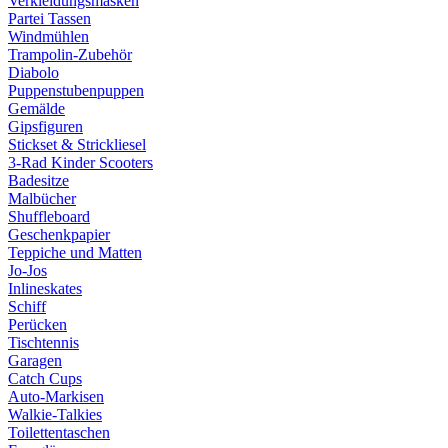
Verkleidungsmasken
Partei Tassen
Windmühlen
Trampolin-Zubehör
Diabolo
Puppenstubenpuppen
Gemälde
Gipsfiguren
Stickset & Strickliesel
3-Rad Kinder Scooters
Badesitze
Malbücher
Shuffleboard
Geschenkpapier
Teppiche und Matten
Jo-Jos
Inlineskates
Schiff
Perücken
Tischtennis
Garagen
Catch Cups
Auto-Markisen
Walkie-Talkies
Toilettentaschen