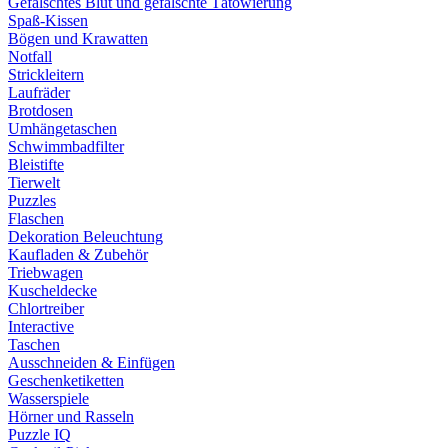
Gefälschtes Blut und gefälschte Tätowierung
Spaß-Kissen
Bögen und Krawatten
Notfall
Strickleitern
Laufräder
Brotdosen
Umhängetaschen
Schwimmbadfilter
Bleistifte
Tierwelt
Puzzles
Flaschen
Dekoration Beleuchtung
Kaufladen & Zubehör
Triebwagen
Kuscheldecke
Chlortreiber
Interactive
Taschen
Ausschneiden & Einfügen
Geschenketiketten
Wasserspiele
Hörner und Rasseln
Puzzle IQ