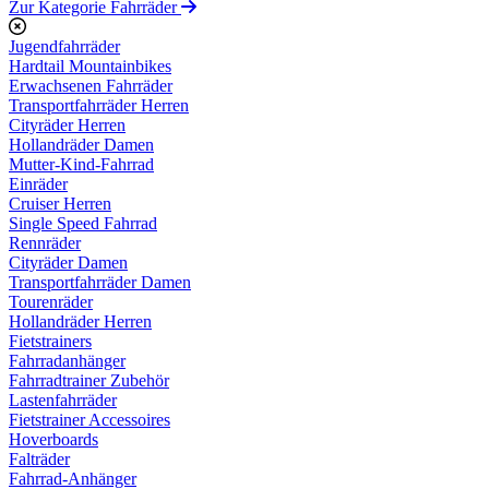
Zur Kategorie Fahrräder
Jugendfahrräder
Hardtail Mountainbikes
Erwachsenen Fahrräder
Transportfahrräder Herren
Cityräder Herren
Hollandräder Damen
Mutter-Kind-Fahrrad
Einräder
Cruiser Herren
Single Speed Fahrrad
Rennräder
Cityräder Damen
Transportfahrräder Damen
Tourenräder
Hollandräder Herren
Fietstrainers
Fahrradanhänger
Fahrradtrainer Zubehör
Lastenfahrräder
Fietstrainer Accessoires
Hoverboards
Falträder
Fahrrad-Anhänger