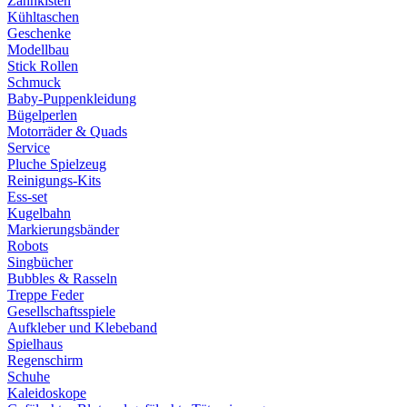
Zahnkisten
Kühltaschen
Geschenke
Modellbau
Stick Rollen
Schmuck
Baby-Puppenkleidung
Bügelperlen
Motorräder & Quads
Service
Pluche Spielzeug
Reinigungs-Kits
Ess-set
Kugelbahn
Markierungsbänder
Robots
Singbücher
Bubbles & Rasseln
Treppe Feder
Gesellschaftsspiele
Aufkleber und Klebeband
Spielhaus
Regenschirm
Schuhe
Kaleidoskope