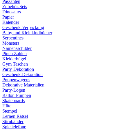
Passanten
Zubehör-Sets
Dinosaurs
Papier
Kalender
Geschenk-Verpackung
Baby und Kleinkindbücher
Serpentines
Monsters
Namensschilder
Pinch Zahlen
Kleiderbügel
Gym Taschen
Party-Dekoration
Geschenk-Dekoration
Poppenwagens
Dekorative Materialien
Party-Logen
Ballon-Pumpen
Skateboards
Hüte
Stempel
Lernen Rätsel
Stirnbänder
Spieltelefone