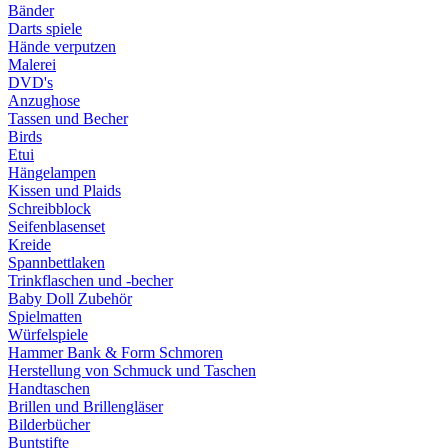
Bänder
Darts spiele
Hände verputzen
Malerei
DVD's
Anzughose
Tassen und Becher
Birds
Etui
Hängelampen
Kissen und Plaids
Schreibblock
Seifenblasenset
Kreide
Spannbettlaken
Trinkflaschen und -becher
Baby Doll Zubehör
Spielmatten
Würfelspiele
Hammer Bank & Form Schmoren
Herstellung von Schmuck und Taschen
Handtaschen
Brillen und Brillengläser
Bilderbücher
Buntstifte