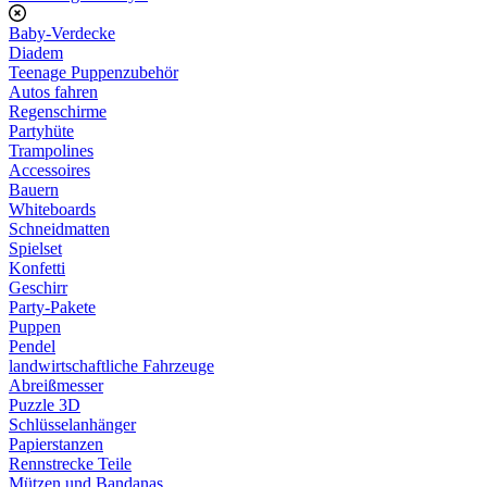
Baby-Verdecke
Diadem
Teenage Puppenzubehör
Autos fahren
Regenschirme
Partyhüte
Trampolines
Accessoires
Bauern
Whiteboards
Schneidmatten
Spielset
Konfetti
Geschirr
Party-Pakete
Puppen
Pendel
landwirtschaftliche Fahrzeuge
Abreißmesser
Puzzle 3D
Schlüsselanhänger
Papierstanzen
Rennstrecke Teile
Mützen und Bandanas