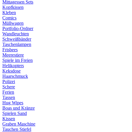
Mittagessen Sets
Kopfkissen
Kleben
Comics
Müllwagen
Portfolio-Ordner
Wandleuchten
Schweißbänder
Taschenlampen
Frisbees
Meerestiere
Spiele im Freien
Helikopters
Keksdose
Haarschmuck
Polizei
Schere
Ferien
Tassen
Hug Wipes
Boas und Kränze
Spielen Sand
Kissen
Graben Maschine
Tauchen Stiefel