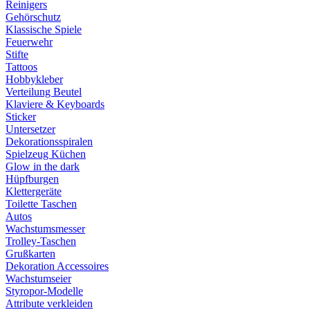
Reinigers
Gehörschutz
Klassische Spiele
Feuerwehr
Stifte
Tattoos
Hobbykleber
Verteilung Beutel
Klaviere & Keyboards
Sticker
Untersetzer
Dekorationsspiralen
Spielzeug Küchen
Glow in the dark
Hüpfburgen
Klettergeräte
Toilette Taschen
Autos
Wachstumsmesser
Trolley-Taschen
Grußkarten
Dekoration Accessoires
Wachstumseier
Styropor-Modelle
Attribute verkleiden