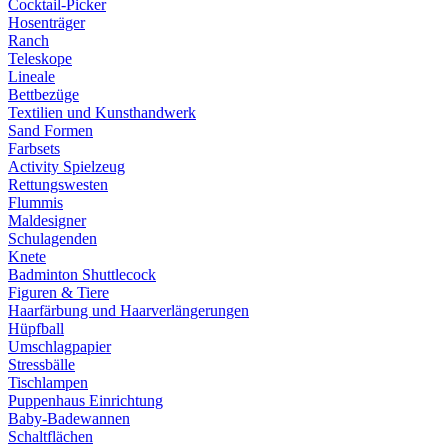
Cocktail-Picker
Hosenträger
Ranch
Teleskope
Lineale
Bettbezüge
Textilien und Kunsthandwerk
Sand Formen
Farbsets
Activity Spielzeug
Rettungswesten
Flummis
Maldesigner
Schulagenden
Knete
Badminton Shuttlecock
Figuren & Tiere
Haarfärbung und Haarverlängerungen
Hüpfball
Umschlagpapier
Stressbälle
Tischlampen
Puppenhaus Einrichtung
Baby-Badewannen
Schaltflächen