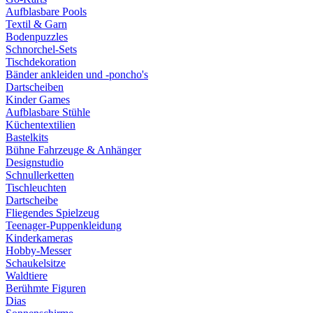
Aufblasbare Pools
Textil & Garn
Bodenpuzzles
Schnorchel-Sets
Tischdekoration
Bänder ankleiden und -poncho's
Dartscheiben
Kinder Games
Aufblasbare Stühle
Küchentextilien
Bastelkits
Bühne Fahrzeuge & Anhänger
Designstudio
Schnullerketten
Tischleuchten
Dartscheibe
Fliegendes Spielzeug
Teenager-Puppenkleidung
Kinderkameras
Hobby-Messer
Schaukelsitze
Waldtiere
Berühmte Figuren
Dias