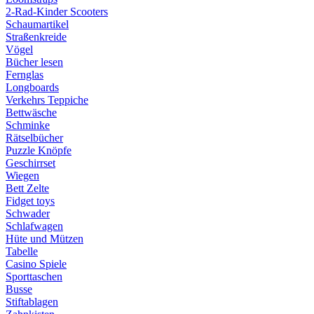
2-Rad-Kinder Scooters
Schaumartikel
Straßenkreide
Vögel
Bücher lesen
Fernglas
Longboards
Verkehrs Teppiche
Bettwäsche
Schminke
Rätselbücher
Puzzle Knöpfe
Geschirrset
Wiegen
Bett Zelte
Fidget toys
Schwader
Schlafwagen
Hüte und Mützen
Tabelle
Casino Spiele
Sporttaschen
Busse
Stiftablagen