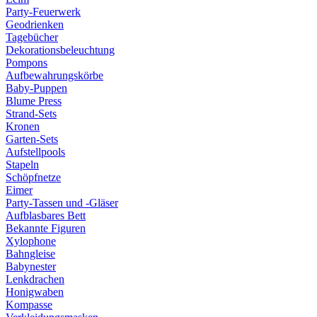
Party-Feuerwerk
Geodrienken
Tagebücher
Dekorationsbeleuchtung
Pompons
Aufbewahrungskörbe
Baby-Puppen
Blume Press
Strand-Sets
Kronen
Garten-Sets
Aufstellpools
Stapeln
Schöpfnetze
Eimer
Party-Tassen und -Gläser
Aufblasbares Bett
Bekannte Figuren
Xylophone
Bahngleise
Babynester
Lenkdrachen
Honigwaben
Kompasse