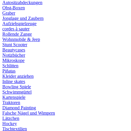
Autositzabdeckungen
Obst-Boxen
Graber
Jonglage und Zaubern
Aufziehspielzeuge
cordes à sauter
Rollende Zange
Wohnmobile & Jeep
Stunt Scooter
Beautycases
Notizbücher
Mikroskope
Schlitten
Piñatas
Kleider anziehen
Inline skates
Bowling Spiele
Schwimmgürtel
Kartenspiele
Traktoren
Diamond Painting
Falsche Nägel und Wimpern
Lätzchen
Hockey
Tischtextilien