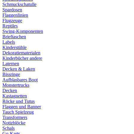
Schmuckschatulle
Spardosen
Flaggenlinien
Flugzeuge
Reptiles
Swing-Komponenten
Brieftaschen
Labels
Kinderstühle
Dekoratiematerialen
Kinderbücher andere
Laternen
Decken & Laken
Bissringe
Aufblasbares Boot
Monstertrucks
Decken
Kastagnetten
Röcke und Tutus
Flaggen und Banner
Tauch Spielzeug
Transformers
Notizblöcke
Schals
Go-Karts