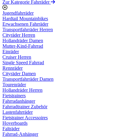
Zur Kategorie Fahrräder
Jugendfahrräder
Hardtail Mountainbikes
Erwachsenen Fahrräder
Transportfahrräder Herren
Cityräder Herren
Hollandräder Damen
Mutter-Kind-Fahrrad
Einräder
Cruiser Herren
Single Speed Fahrrad
Rennräder
Cityräder Damen
Transportfahrräder Damen
Tourenräder
Hollandräder Herren
Fietstrainers
Fahrradanhänger
Fahrradtrainer Zubehör
Lastenfahrräder
Fietstrainer Accessoires
Hoverboards
Falträder
Fahrrad-Anhänger