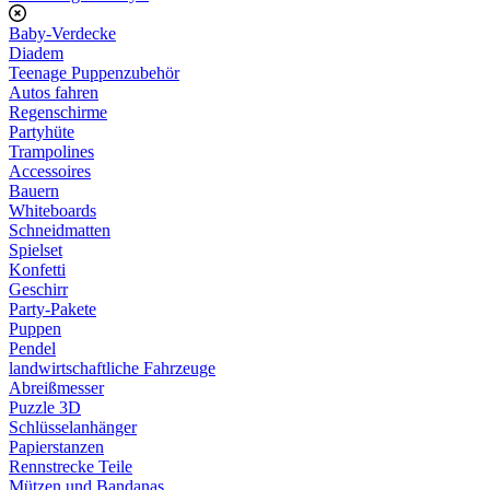
Baby-Verdecke
Diadem
Teenage Puppenzubehör
Autos fahren
Regenschirme
Partyhüte
Trampolines
Accessoires
Bauern
Whiteboards
Schneidmatten
Spielset
Konfetti
Geschirr
Party-Pakete
Puppen
Pendel
landwirtschaftliche Fahrzeuge
Abreißmesser
Puzzle 3D
Schlüsselanhänger
Papierstanzen
Rennstrecke Teile
Mützen und Bandanas