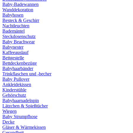
Baby-Badewannen
Wanddekoration
Babyhosen
Besteck & Geschirr
Nachtleuchten
Bademäntel
Steckdosenschutz
Baby Beachwear
Babynester
Kaffeeauslauf
Bettgestelle
Bettdeckenbezüge
Babyhaarbänder
Trinkflaschen und -becher
Baby Pullover
Ankleidekissen
Kinderstühle
Gehörschutz
Babyhaarnadelnpin
Lätzchen & Spießtücher
Wiegen
Baby Strumpfhose
Decke
Gläser & Wärmekissen
Gesundheit