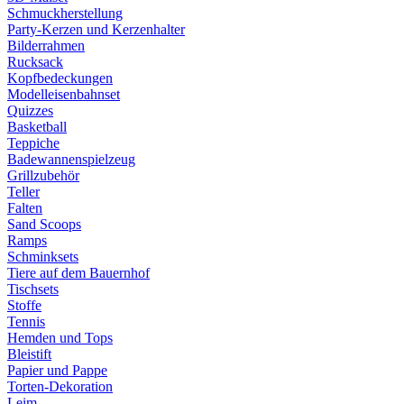
Schmuckherstellung
Party-Kerzen und Kerzenhalter
Bilderrahmen
Rucksack
Kopfbedeckungen
Modelleisenbahnset
Quizzes
Basketball
Teppiche
Badewannenspielzeug
Grillzubehör
Teller
Falten
Sand Scoops
Ramps
Schminksets
Tiere auf dem Bauernhof
Tischsets
Stoffe
Tennis
Hemden und Tops
Bleistift
Papier und Pappe
Torten-Dekoration
Leim