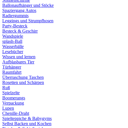
Sonnenschirme
Ballonaufhänger und Stöcke
Spaziergang Autos
Radiergummis
Leggings und Strumpfhosen
Party-Besteck
Besteck & Geschirr
Wandspiele
splash-Ball
Wasserbälle
Lesebücher
Wissen und lernen
Aufblasbares Tier
Türhänger
Raumfahrt
Überraschung Taschen
Rosetten und Schärpen
Ruß
Spielzelte
Boomerangs
Verpackung
Lupen
Chenille-Draht
Spielteppiche & Babygyms
Selbst Backen und Kochen