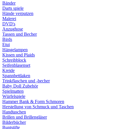
Bänder
Darts spiele
Hände verputzen
Malerei
DVD's
Anzughose
Tassen und Becher
Birds
Etui
Hängelampen
Kissen und Plaids
Schreibblock
Seifenblasenset
Kreide
Spannbettlaken
Trinkflaschen und -becher
Baby Doll Zubehör
Spielmatten
Würfelspiele
Hammer Bank & Form Schmoren
Herstellung von Schmuck und Taschen
Handtaschen
Brillen und Brillengläser
Bilderbücher
Buntstifte