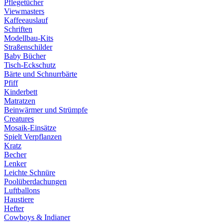
Pflegetücher
Viewmasters
Kaffeeauslauf
Schriften
Modellbau-Kits
Straßenschilder
Baby Bücher
Tisch-Eckschutz
Bärte und Schnurrbärte
Pfiff
Kinderbett
Matratzen
Beinwärmer und Strümpfe
Creatures
Mosaik-Einsätze
Spielt Verpflanzen
Kratz
Becher
Lenker
Leichte Schnüre
Poolüberdachungen
Luftballons
Haustiere
Hefter
Cowboys & Indianer