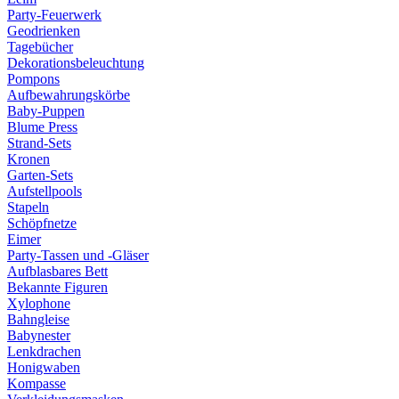
Party-Feuerwerk
Geodrienken
Tagebücher
Dekorationsbeleuchtung
Pompons
Aufbewahrungskörbe
Baby-Puppen
Blume Press
Strand-Sets
Kronen
Garten-Sets
Aufstellpools
Stapeln
Schöpfnetze
Eimer
Party-Tassen und -Gläser
Aufblasbares Bett
Bekannte Figuren
Xylophone
Bahngleise
Babynester
Lenkdrachen
Honigwaben
Kompasse