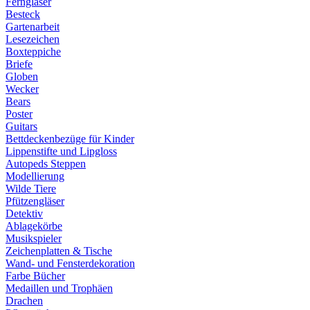
Ferngläser
Besteck
Gartenarbeit
Lesezeichen
Boxteppiche
Briefe
Globen
Wecker
Bears
Poster
Guitars
Bettdeckenbezüge für Kinder
Lippenstifte und Lipgloss
Autopeds Steppen
Modellierung
Wilde Tiere
Pfützengläser
Detektiv
Ablagekörbe
Musikspieler
Zeichenplatten & Tische
Wand- und Fensterdekoration
Farbe Bücher
Medaillen und Trophäen
Drachen