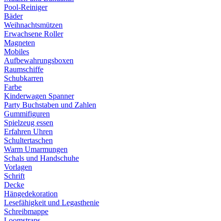
Pool-Reiniger
Bäder
Weihnachtsmützen
Erwachsene Roller
Magneten
Mobiles
Aufbewahrungsboxen
Raumschiffe
Schubkarren
Farbe
Kinderwagen Spanner
Party Buchstaben und Zahlen
Gummifiguren
Spielzeug essen
Erfahren Uhren
Schultertaschen
Warm Umarmungen
Schals und Handschuhe
Vorlagen
Schrift
Decke
Hängedekoration
Lesefähigkeit und Legasthenie
Schreibmappe
Loomstraps