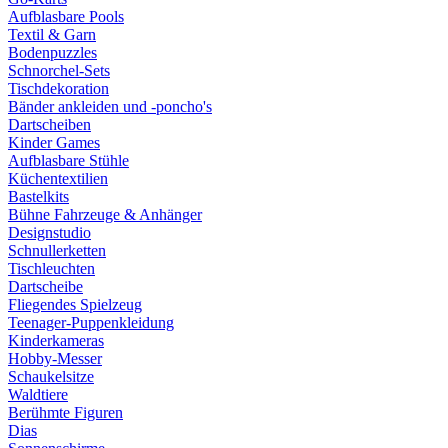
Aufblasbare Pools
Textil & Garn
Bodenpuzzles
Schnorchel-Sets
Tischdekoration
Bänder ankleiden und -poncho's
Dartscheiben
Kinder Games
Aufblasbare Stühle
Küchentextilien
Bastelkits
Bühne Fahrzeuge & Anhänger
Designstudio
Schnullerketten
Tischleuchten
Dartscheibe
Fliegendes Spielzeug
Teenager-Puppenkleidung
Kinderkameras
Hobby-Messer
Schaukelsitze
Waldtiere
Berühmte Figuren
Dias