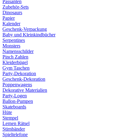
Passanten
Zubehör-Sets
Dinosaurs
Papier
Kalender
Geschenk-Verpackung
Baby und Kleinkindbücher
Serpentines
Monsters
Namensschilder
Pinch Zahlen
Kleiderbügel
Gym Taschen
Party-Dekoration
Geschenk-Dekoration
Poppenwagens
Dekorative Materialien
Party-Logen
Ballon-Pumpen
Skateboards
Hüte
Stempel
Lernen Rätsel
Stirnbänder
Spieltelefone