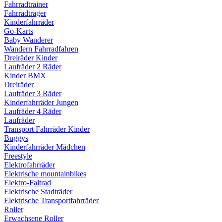
Fahrradtrainer
Fahrradträger
Kinderfahrräder
Go-Karts
Baby Wanderer
Wandern Fahrradfahren
Dreiräder Kinder
Laufräder 2 Räder
Kinder BMX
Dreiräder
Laufräder 3 Räder
Kinderfahrräder Jungen
Laufräder 4 Räder
Laufräder
Transport Fahrräder Kinder
Buggys
Kinderfahrräder Mädchen
Freestyle
Elektrofahrräder
Elektrische mountainbikes
Elektro-Faltrad
Elektrische Stadträder
Elektrische Transportfahrräder
Roller
Erwachsene Roller