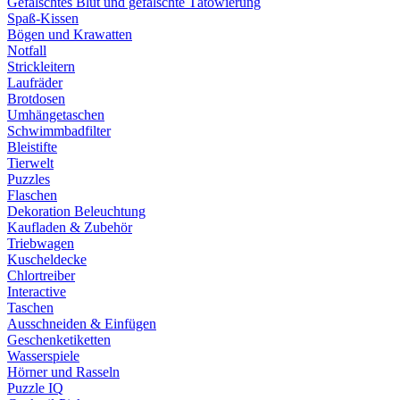
Gefälschtes Blut und gefälschte Tätowierung
Spaß-Kissen
Bögen und Krawatten
Notfall
Strickleitern
Laufräder
Brotdosen
Umhängetaschen
Schwimmbadfilter
Bleistifte
Tierwelt
Puzzles
Flaschen
Dekoration Beleuchtung
Kaufladen & Zubehör
Triebwagen
Kuscheldecke
Chlortreiber
Interactive
Taschen
Ausschneiden & Einfügen
Geschenketiketten
Wasserspiele
Hörner und Rasseln
Puzzle IQ