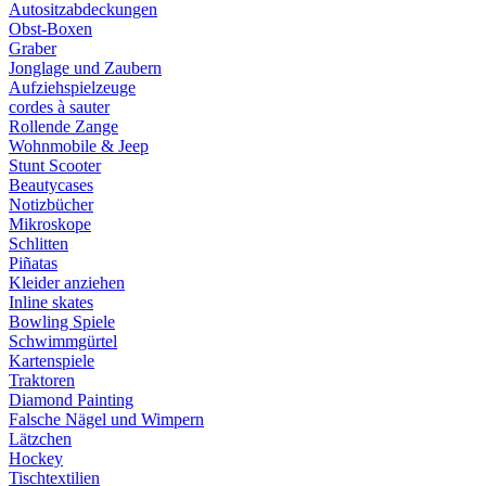
Autositzabdeckungen
Obst-Boxen
Graber
Jonglage und Zaubern
Aufziehspielzeuge
cordes à sauter
Rollende Zange
Wohnmobile & Jeep
Stunt Scooter
Beautycases
Notizbücher
Mikroskope
Schlitten
Piñatas
Kleider anziehen
Inline skates
Bowling Spiele
Schwimmgürtel
Kartenspiele
Traktoren
Diamond Painting
Falsche Nägel und Wimpern
Lätzchen
Hockey
Tischtextilien