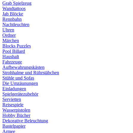
Grab Spielzeug
Wandtattoos
Jab Blöcke
Rennbahn
Nachtleuchten
Uhren
Ordner
Märchen
Blocks Puzzles
Pool Billard
Haushalt
Fahrzeuge
Aufbewahrungskästen
Strohhalme und Rührstäbchen
Stühle und Sofas
Die Umzäunungen
Einladungen
Spielgerätezubehör
Servietten
Reisespiele
Wasserpistolen
Hobby Bücher
Dekorative Beleuchtung
Bastelpapier
Armee