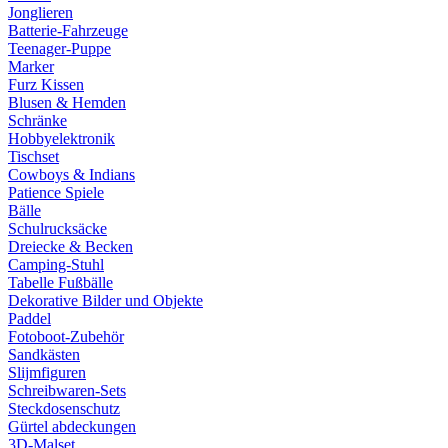
Jonglieren
Batterie-Fahrzeuge
Teenager-Puppe
Marker
Furz Kissen
Blusen & Hemden
Schränke
Hobbyelektronik
Tischset
Cowboys & Indians
Patience Spiele
Bälle
Schulrucksäcke
Dreiecke & Becken
Camping-Stuhl
Tabelle Fußbälle
Dekorative Bilder und Objekte
Paddel
Fotoboot-Zubehör
Sandkästen
Slijmfiguren
Schreibwaren-Sets
Steckdosenschutz
Gürtel abdeckungen
3D-Malset