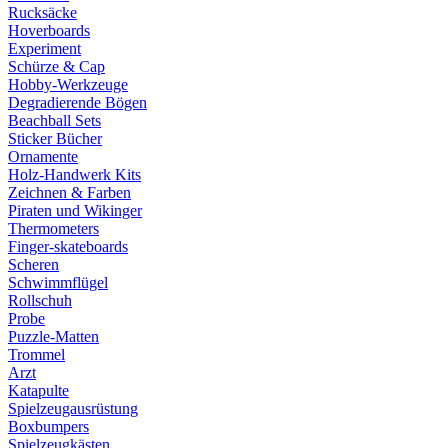
Rucksäcke
Hoverboards
Experiment
Schürze & Cap
Hobby-Werkzeuge
Degradierende Bögen
Beachball Sets
Sticker Bücher
Ornamente
Holz-Handwerk Kits
Zeichnen & Farben
Piraten und Wikinger
Thermometers
Finger-skateboards
Scheren
Schwimmflügel
Rollschuh
Probe
Puzzle-Matten
Trommel
Arzt
Katapulte
Spielzeugausrüstung
Boxbumpers
Spielzeugkästen