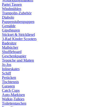
Verkleidungsmasken
Partei Tassen
Windmühlen
Trampolin-Zubehör
Diabolo
Puppenstubenpuppen
Gemälde
Gipsfiguren
Stickset & Strickliesel
3-Rad Kinder Scooters
Badesitze
Malbücher
Shuffleboard
Geschenkpapier
Teppiche und Matten
Jo-Jos
Inlineskates
Schiff
Perücken
Tischtennis
Garagen
Catch Cups
Auto-Markisen
Walkie-Talkies
Toilettentaschen