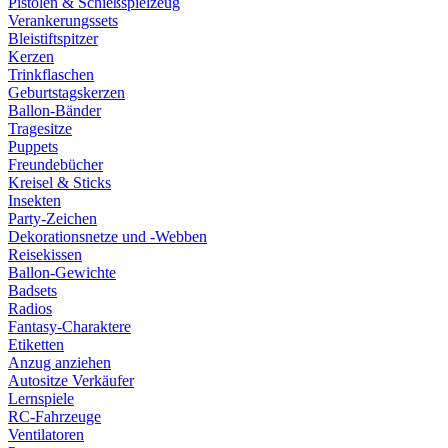
Pistolen & Schießspielzeug
Verankerungssets
Bleistiftspitzer
Kerzen
Trinkflaschen
Geburtstagskerzen
Ballon-Bänder
Tragesitze
Puppets
Freundebücher
Kreisel & Sticks
Insekten
Party-Zeichen
Dekorationsnetze und -Webben
Reisekissen
Ballon-Gewichte
Badsets
Radios
Fantasy-Charaktere
Etiketten
Anzug anziehen
Autositze Verkäufer
Lernspiele
RC-Fahrzeuge
Ventilatoren