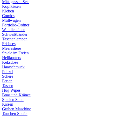
Mittagessen Sets
Kopfkissen
Kleben
Comics
Müllwagen
Portfolio-Ordner
Wandleuchten
Schweißbänder
Taschenlampen
Frisbees
Meerestiere
Spiele im Freien
Helikopters
Keksdose
Haarschmuck
Polizei
Schere
Ferien
Tassen
Hug Wipes
Boas und Kränze
Spielen Sand
Kissen
Graben Maschine
Tauchen Stiefel