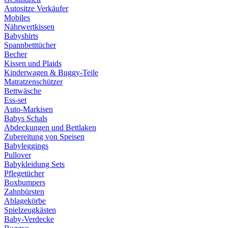
Autositze Verkäufer
Mobiles
Nährwertkissen
Babyshirts
Spannbetttücher
Becher
Kissen und Plaids
Kinderwagen & Buggy-Teile
Matratzenschützer
Bettwäsche
Ess-set
Auto-Markisen
Babys Schals
Abdeckungen und Bettlaken
Zubereitung von Speisen
Babyleggings
Pullover
Babykleidung Sets
Pflegetücher
Boxbumpers
Zahnbürsten
Ablagekörbe
Spielzeugkästen
Baby-Verdecke