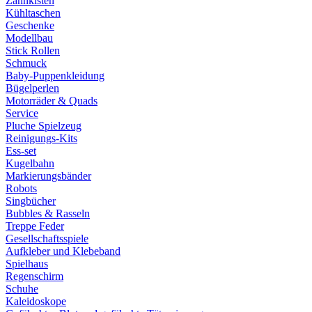
Zahnkisten
Kühltaschen
Geschenke
Modellbau
Stick Rollen
Schmuck
Baby-Puppenkleidung
Bügelperlen
Motorräder & Quads
Service
Pluche Spielzeug
Reinigungs-Kits
Ess-set
Kugelbahn
Markierungsbänder
Robots
Singbücher
Bubbles & Rasseln
Treppe Feder
Gesellschaftsspiele
Aufkleber und Klebeband
Spielhaus
Regenschirm
Schuhe
Kaleidoskope