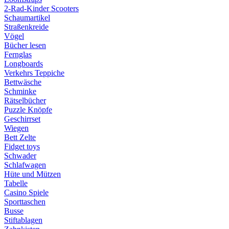
2-Rad-Kinder Scooters
Schaumartikel
Straßenkreide
Vögel
Bücher lesen
Fernglas
Longboards
Verkehrs Teppiche
Bettwäsche
Schminke
Rätselbücher
Puzzle Knöpfe
Geschirrset
Wiegen
Bett Zelte
Fidget toys
Schwader
Schlafwagen
Hüte und Mützen
Tabelle
Casino Spiele
Sporttaschen
Busse
Stiftablagen