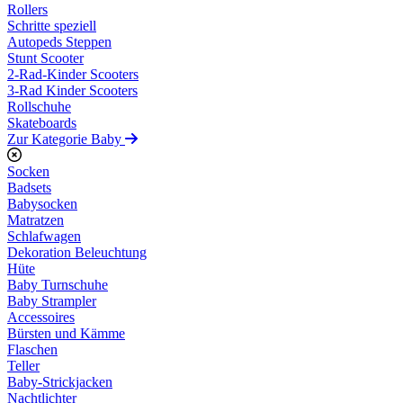
Rollers
Schritte speziell
Autopeds Steppen
Stunt Scooter
2-Rad-Kinder Scooters
3-Rad Kinder Scooters
Rollschuhe
Skateboards
Zur Kategorie Baby
Socken
Badsets
Babysocken
Matratzen
Schlafwagen
Dekoration Beleuchtung
Hüte
Baby Turnschuhe
Baby Strampler
Accessoires
Bürsten und Kämme
Flaschen
Teller
Baby-Strickjacken
Nachtlichter