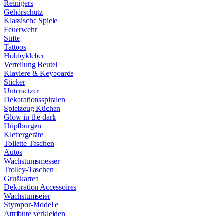
Reinigers
Gehörschutz
Klassische Spiele
Feuerwehr
Stifte
Tattoos
Hobbykleber
Verteilung Beutel
Klaviere & Keyboards
Sticker
Untersetzer
Dekorationsspiralen
Spielzeug Küchen
Glow in the dark
Hüpfburgen
Klettergeräte
Toilette Taschen
Autos
Wachstumsmesser
Trolley-Taschen
Grußkarten
Dekoration Accessoires
Wachstumseier
Styropor-Modelle
Attribute verkleiden