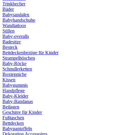
Trinkbecher
Bäder
Babysandalen
Babyhandschuhe
Wandtattoos
Stillen
Baby-overalls
Badesitze
Besteck
Bettdeckenbezüge für Kinder
Strampelhöschen
Baby-Röcke
Schnullerketten
Boxteppiche
Kissen
Babygummis
Handpflege
Baby-Kleider
Baby-Bandanas
Beilagen
Geschirre für Kinder
Fußtaschen
Bettdecken
Babypantoffeln
Dekoration Accessoires