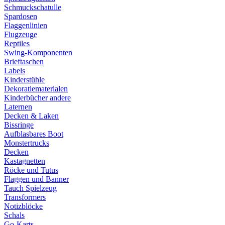
Schmuckschatulle
Spardosen
Flaggenlinien
Flugzeuge
Reptiles
Swing-Komponenten
Brieftaschen
Labels
Kinderstühle
Dekoratiematerialen
Kinderbücher andere
Laternen
Decken & Laken
Bissringe
Aufblasbares Boot
Monstertrucks
Decken
Kastagnetten
Röcke und Tutus
Flaggen und Banner
Tauch Spielzeug
Transformers
Notizblöcke
Schals
Go-Karts