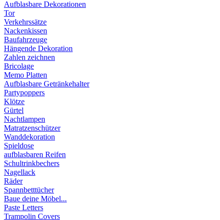
Aufblasbare Dekorationen
Tor
Verkehrssätze
Nackenkissen
Baufahrzeuge
Hängende Dekoration
Zahlen zeichnen
Bricolage
Memo Platten
Aufblasbare Getränkehalter
Partypoppers
Klötze
Gürtel
Nachtlampen
Matratzenschützer
Wanddekoration
Spieldose
aufblasbaren Reifen
Schultrinkbechers
Nagellack
Räder
Spannbetttücher
Baue deine Möbel...
Paste Letters
Trampolin Covers