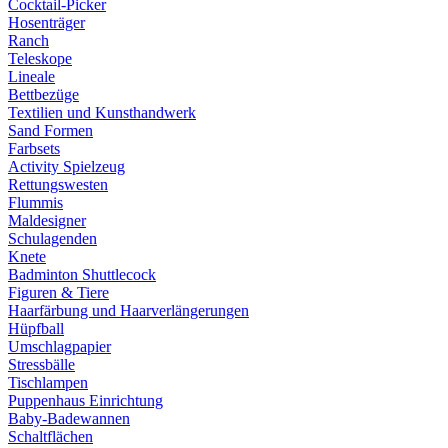
Cocktail-Picker
Hosenträger
Ranch
Teleskope
Lineale
Bettbezüge
Textilien und Kunsthandwerk
Sand Formen
Farbsets
Activity Spielzeug
Rettungswesten
Flummis
Maldesigner
Schulagenden
Knete
Badminton Shuttlecock
Figuren & Tiere
Haarfärbung und Haarverlängerungen
Hüpfball
Umschlagpapier
Stressbälle
Tischlampen
Puppenhaus Einrichtung
Baby-Badewannen
Schaltflächen