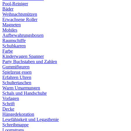
Pool-Reiniger
Bäder
Weihnachtsmützen
Erwachsene Roller
Magneten
Mobiles
Aufbewahrungsboxen
Raumschiffe
Schubkarren
Farbe
Kinderwagen Spanner
Party Buchstaben und Zahlen
Gummifiguren
Spielzeug essen
Erfahren Uhren
Schultertaschen
Warm Umarmungen
Schals und Handschuhe
Vorlagen
Schrift
Decke
Hängedekoration
Lesefähigkeit und Legasthenie
Schreibmappe
Loomstraps