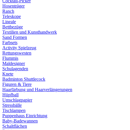
Cocktail-Picker
Hosenträger
Ranch
Teleskope
Lineale
Bettbezüge
Textilien und Kunsthandwerk
Sand Formen
Farbsets
Activity Spielzeug
Rettungswesten
Flummis
Maldesigner
Schulagenden
Knete
Badminton Shuttlecock
Figuren & Tiere
Haarfärbung und Haarverlängerungen
Hüpfball
Umschlagpapier
Stressbälle
Tischlampen
Puppenhaus Einrichtung
Baby-Badewannen
Schaltflächen