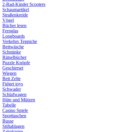
2-Rad-Kinder Scooters
Schaumartikel
Straßenkreide
Vögel
Bücher lesen
Fernglas
Longboards
Verkehrs Teppiche
Bettwäsche
Schminke
Rätselbücher
Puzzle Knöpfe
Geschirrset
Wiegen
Bett Zelte
Fidget toys
Schwader
Schlafwagen
Hüte und Mützen
Tabelle
Casino Spiele
Sporttaschen
Busse
Stiftablagen
Zahnkisten