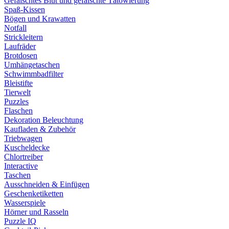
Gefälschtes Blut und gefälschte Tätowierung
Spaß-Kissen
Bögen und Krawatten
Notfall
Strickleitern
Laufräder
Brotdosen
Umhängetaschen
Schwimmbadfilter
Bleistifte
Tierwelt
Puzzles
Flaschen
Dekoration Beleuchtung
Kaufladen & Zubehör
Triebwagen
Kuscheldecke
Chlortreiber
Interactive
Taschen
Ausschneiden & Einfügen
Geschenketiketten
Wasserspiele
Hörner und Rasseln
Puzzle IQ