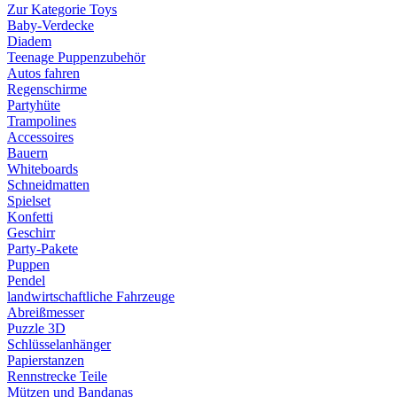
Zur Kategorie Toys
Baby-Verdecke
Diadem
Teenage Puppenzubehör
Autos fahren
Regenschirme
Partyhüte
Trampolines
Accessoires
Bauern
Whiteboards
Schneidmatten
Spielset
Konfetti
Geschirr
Party-Pakete
Puppen
Pendel
landwirtschaftliche Fahrzeuge
Abreißmesser
Puzzle 3D
Schlüsselanhänger
Papierstanzen
Rennstrecke Teile
Mützen und Bandanas