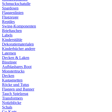
Schmuckschatulle
Spardosen
Flaggenlinien
Flugzeuge
Reptiles
Swing-Komponenten
Brieftaschen
Labels
Kinderstühle
Dekoratiematerialen
Kinderbücher andere
Laternen
Decken & Laken
Bissringe
Aufblasbares Boot
Monstertrucks
Decken
Kastagnetten
Röcke und Tutus
Flaggen und Banner
Tauch Spielzeug
Transformers
Notizblöcke
Schals
Go-Karts