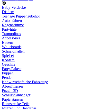
Baby-Verdecke
Diadem
Teenage Puppenzubehör
Autos fahren
Regenschirme
Partyhüte
Trampolines
Accessoires
Bauern
Whiteboards
Schneidmatten
Spielset
Konfetti
Geschirr
Party-Pakete
Puppen
Pendel
landwirtschaftliche Fahrzeuge
Abreißmesser
Puzzle 3D
Schlüsselanhänger
Papierstanzen
Rennstrecke Teile
Mützen und Bandanas