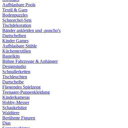
Aufblasbare Pools
Textil & Garn
Bodenpuzzles
Schnorchel-Sets
Tischdekoration
Bänder ankleiden und -poncho's
Dartscheiben
Kinder Games
Aufblasbare Stühle
Küchentextilien
Bastelkits
Bühne Fahrzeuge & Anhänger
Designstudio
Schnullerketten
Tischleuchten
Dartscheibe
Fliegendes Spielzeug
Teenager-Puppenkleidung
Kinderkameras
Hobby-Messer
Schaukelsitze
Waldtiere
Berühmte Figuren
Dias