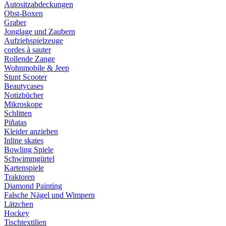
Autositzabdeckungen
Obst-Boxen
Graber
Jonglage und Zaubern
Aufziehspielzeuge
cordes à sauter
Rollende Zange
Wohnmobile & Jeep
Stunt Scooter
Beautycases
Notizbücher
Mikroskope
Schlitten
Piñatas
Kleider anziehen
Inline skates
Bowling Spiele
Schwimmgürtel
Kartenspiele
Traktoren
Diamond Painting
Falsche Nägel und Wimpern
Lätzchen
Hockey
Tischtextilien