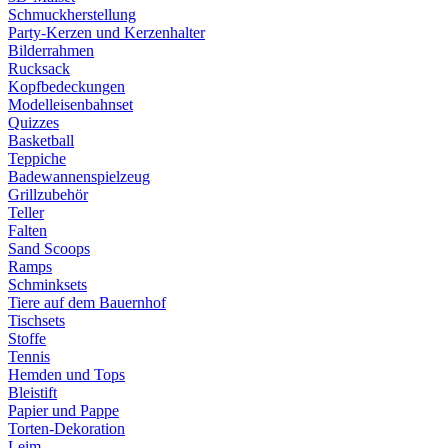
Schmuckherstellung
Party-Kerzen und Kerzenhalter
Bilderrahmen
Rucksack
Kopfbedeckungen
Modelleisenbahnset
Quizzes
Basketball
Teppiche
Badewannenspielzeug
Grillzubehör
Teller
Falten
Sand Scoops
Ramps
Schminksets
Tiere auf dem Bauernhof
Tischsets
Stoffe
Tennis
Hemden und Tops
Bleistift
Papier und Pappe
Torten-Dekoration
Leim