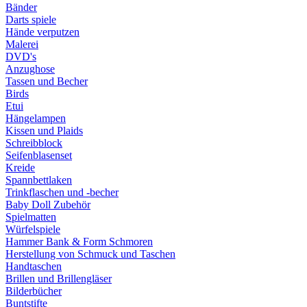
Bänder
Darts spiele
Hände verputzen
Malerei
DVD's
Anzughose
Tassen und Becher
Birds
Etui
Hängelampen
Kissen und Plaids
Schreibblock
Seifenblasenset
Kreide
Spannbettlaken
Trinkflaschen und -becher
Baby Doll Zubehör
Spielmatten
Würfelspiele
Hammer Bank & Form Schmoren
Herstellung von Schmuck und Taschen
Handtaschen
Brillen und Brillengläser
Bilderbücher
Buntstifte