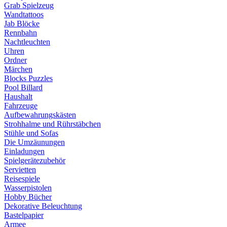
Grab Spielzeug
Wandtattoos
Jab Blöcke
Rennbahn
Nachtleuchten
Uhren
Ordner
Märchen
Blocks Puzzles
Pool Billard
Haushalt
Fahrzeuge
Aufbewahrungskästen
Strohhalme und Rührstäbchen
Stühle und Sofas
Die Umzäunungen
Einladungen
Spielgerätezubehör
Servietten
Reisespiele
Wasserpistolen
Hobby Bücher
Dekorative Beleuchtung
Bastelpapier
Armee