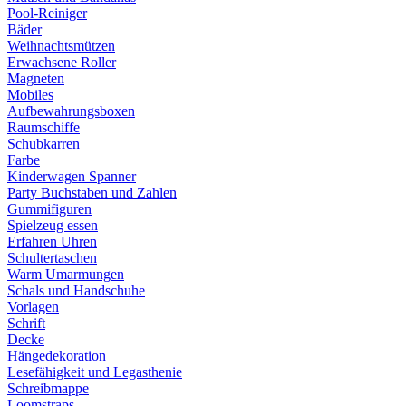
Pool-Reiniger
Bäder
Weihnachtsmützen
Erwachsene Roller
Magneten
Mobiles
Aufbewahrungsboxen
Raumschiffe
Schubkarren
Farbe
Kinderwagen Spanner
Party Buchstaben und Zahlen
Gummifiguren
Spielzeug essen
Erfahren Uhren
Schultertaschen
Warm Umarmungen
Schals und Handschuhe
Vorlagen
Schrift
Decke
Hängedekoration
Lesefähigkeit und Legasthenie
Schreibmappe
Loomstraps