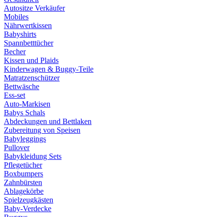
Autositze Verkäufer
Mobiles
Nährwertkissen
Babyshirts
Spannbetttücher
Becher
Kissen und Plaids
Kinderwagen & Buggy-Teile
Matratzenschützer
Bettwäsche
Ess-set
Auto-Markisen
Babys Schals
Abdeckungen und Bettlaken
Zubereitung von Speisen
Babyleggings
Pullover
Babykleidung Sets
Pflegetücher
Boxbumpers
Zahnbürsten
Ablagekörbe
Spielzeugkästen
Baby-Verdecke