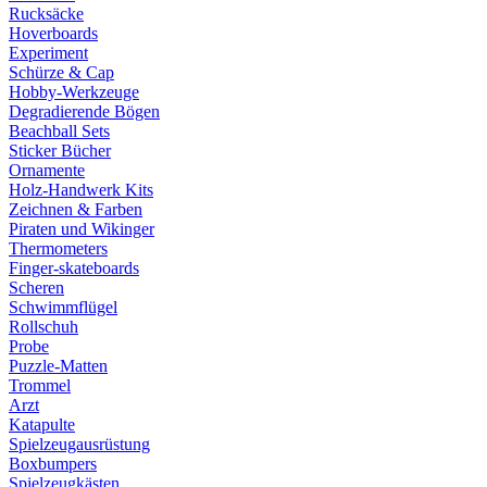
Rucksäcke
Hoverboards
Experiment
Schürze & Cap
Hobby-Werkzeuge
Degradierende Bögen
Beachball Sets
Sticker Bücher
Ornamente
Holz-Handwerk Kits
Zeichnen & Farben
Piraten und Wikinger
Thermometers
Finger-skateboards
Scheren
Schwimmflügel
Rollschuh
Probe
Puzzle-Matten
Trommel
Arzt
Katapulte
Spielzeugausrüstung
Boxbumpers
Spielzeugkästen