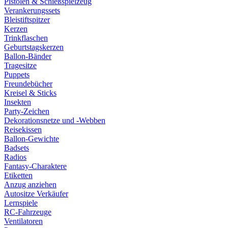
Pistolen & Schießspielzeug
Verankerungssets
Bleistiftspitzer
Kerzen
Trinkflaschen
Geburtstagskerzen
Ballon-Bänder
Tragesitze
Puppets
Freundebücher
Kreisel & Sticks
Insekten
Party-Zeichen
Dekorationsnetze und -Webben
Reisekissen
Ballon-Gewichte
Badsets
Radios
Fantasy-Charaktere
Etiketten
Anzug anziehen
Autositze Verkäufer
Lernspiele
RC-Fahrzeuge
Ventilatoren