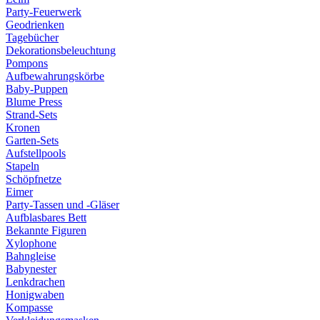
Party-Feuerwerk
Geodrienken
Tagebücher
Dekorationsbeleuchtung
Pompons
Aufbewahrungskörbe
Baby-Puppen
Blume Press
Strand-Sets
Kronen
Garten-Sets
Aufstellpools
Stapeln
Schöpfnetze
Eimer
Party-Tassen und -Gläser
Aufblasbares Bett
Bekannte Figuren
Xylophone
Bahngleise
Babynester
Lenkdrachen
Honigwaben
Kompasse