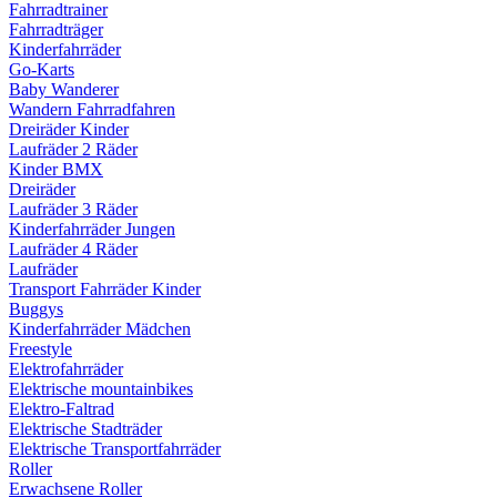
Fahrradtrainer
Fahrradträger
Kinderfahrräder
Go-Karts
Baby Wanderer
Wandern Fahrradfahren
Dreiräder Kinder
Laufräder 2 Räder
Kinder BMX
Dreiräder
Laufräder 3 Räder
Kinderfahrräder Jungen
Laufräder 4 Räder
Laufräder
Transport Fahrräder Kinder
Buggys
Kinderfahrräder Mädchen
Freestyle
Elektrofahrräder
Elektrische mountainbikes
Elektro-Faltrad
Elektrische Stadträder
Elektrische Transportfahrräder
Roller
Erwachsene Roller