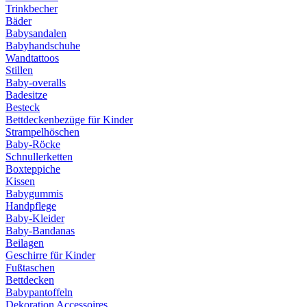
Trinkbecher
Bäder
Babysandalen
Babyhandschuhe
Wandtattoos
Stillen
Baby-overalls
Badesitze
Besteck
Bettdeckenbezüge für Kinder
Strampelhöschen
Baby-Röcke
Schnullerketten
Boxteppiche
Kissen
Babygummis
Handpflege
Baby-Kleider
Baby-Bandanas
Beilagen
Geschirre für Kinder
Fußtaschen
Bettdecken
Babypantoffeln
Dekoration Accessoires