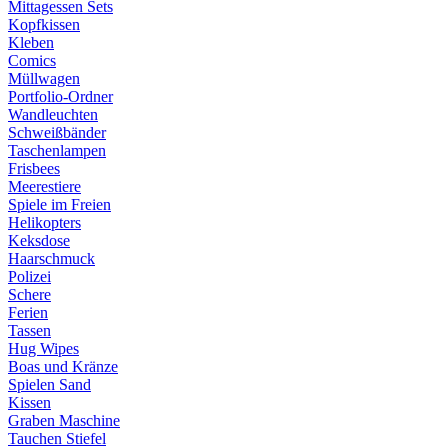
Mittagessen Sets
Kopfkissen
Kleben
Comics
Müllwagen
Portfolio-Ordner
Wandleuchten
Schweißbänder
Taschenlampen
Frisbees
Meerestiere
Spiele im Freien
Helikopters
Keksdose
Haarschmuck
Polizei
Schere
Ferien
Tassen
Hug Wipes
Boas und Kränze
Spielen Sand
Kissen
Graben Maschine
Tauchen Stiefel