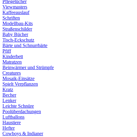
Pflegetücher
Viewmasters
Kaffeeauslauf
Schriften
Modellbau-Kits
Straßenschilder
Baby Bücher
Tisch-Eckschutz
Bärte und Schnurrbärte
Pfiff
Kinderbett
Matratzen
Beinwärmer und Strümpfe
Creatures
Mosaik-Einsätze
Spielt Verpflanzen
Kratz
Becher
Lenker
Leichte Schnüre
Poolüberdachungen
Luftballons
Haustiere
Hefter
Cowboys & Indianer