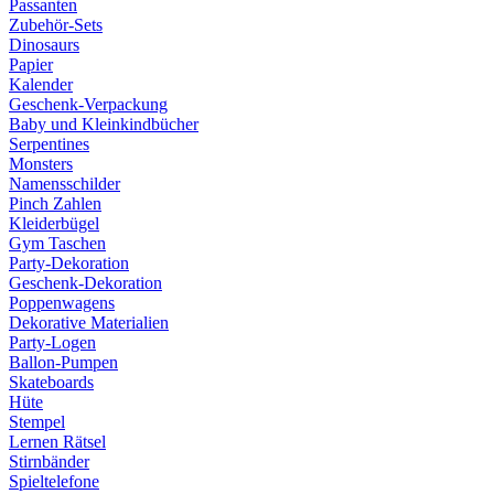
Passanten
Zubehör-Sets
Dinosaurs
Papier
Kalender
Geschenk-Verpackung
Baby und Kleinkindbücher
Serpentines
Monsters
Namensschilder
Pinch Zahlen
Kleiderbügel
Gym Taschen
Party-Dekoration
Geschenk-Dekoration
Poppenwagens
Dekorative Materialien
Party-Logen
Ballon-Pumpen
Skateboards
Hüte
Stempel
Lernen Rätsel
Stirnbänder
Spieltelefone