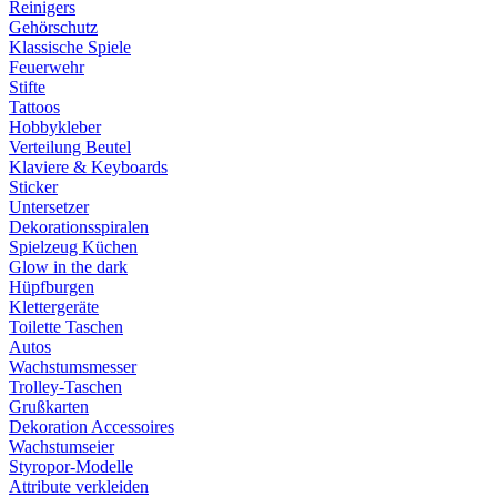
Reinigers
Gehörschutz
Klassische Spiele
Feuerwehr
Stifte
Tattoos
Hobbykleber
Verteilung Beutel
Klaviere & Keyboards
Sticker
Untersetzer
Dekorationsspiralen
Spielzeug Küchen
Glow in the dark
Hüpfburgen
Klettergeräte
Toilette Taschen
Autos
Wachstumsmesser
Trolley-Taschen
Grußkarten
Dekoration Accessoires
Wachstumseier
Styropor-Modelle
Attribute verkleiden