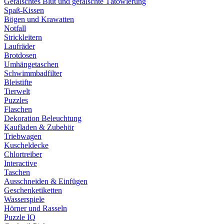
Gefälschtes Blut und gefälschte Tätowierung
Spaß-Kissen
Bögen und Krawatten
Notfall
Strickleitern
Laufräder
Brotdosen
Umhängetaschen
Schwimmbadfilter
Bleistifte
Tierwelt
Puzzles
Flaschen
Dekoration Beleuchtung
Kaufladen & Zubehör
Triebwagen
Kuscheldecke
Chlortreiber
Interactive
Taschen
Ausschneiden & Einfügen
Geschenketiketten
Wasserspiele
Hörner und Rasseln
Puzzle IQ