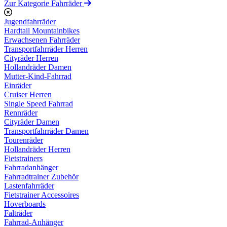
Zur Kategorie Fahrräder
Jugendfahrräder
Hardtail Mountainbikes
Erwachsenen Fahrräder
Transportfahrräder Herren
Cityräder Herren
Hollandräder Damen
Mutter-Kind-Fahrrad
Einräder
Cruiser Herren
Single Speed Fahrrad
Rennräder
Cityräder Damen
Transportfahrräder Damen
Tourenräder
Hollandräder Herren
Fietstrainers
Fahrradanhänger
Fahrradtrainer Zubehör
Lastenfahrräder
Fietstrainer Accessoires
Hoverboards
Falträder
Fahrrad-Anhänger