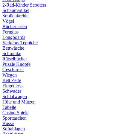
2-Rad-Kinder Scooters
Schaumartikel
Straßenkreide
Vögel
Bücher lesen
Fernglas
Longboards
Verkehrs Teppiche
Bettwäsche
Schminke
Rätselbücher
Puzzle Knöpfe
Geschirrset
Wiegen
Bett Zelte
Fidget toys
Schwader
Schlafwagen
Hüte und Mützen
Tabelle
Casino Spiele
Sporttaschen
Busse
Stiftablagen