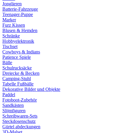
Jonglieren
Batterie-Fahrzeuge
Teenager-Puppe
Marker
Furz Kissen
Blusen & Hemden
Schränke
Hobbyelektronik
Tischset
Cowboys & Indians
Patience Spiele
Bälle
Schulrucksäcke
Dreiecke & Becken
Camping-Stuhl
Tabelle Fußbälle
Dekorative Bilder und Objekte
Paddel
Fotoboot-Zubehör
Sandkästen
Slijmfiguren
Schreibwaren-Sets
Steckdosenschutz
Gürtel abdeckungen
3D-Malset