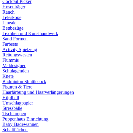
Cocktail-Picker
Hosenträger
Ranch
Teleskope
Lineale
Bettbezüge
Textilien und Kunsthandwerk
Sand Formen
Farbsets
Activity Spielzeug
Rettungswesten
Flummis
Maldesigner
Schulagenden
Knete
Badminton Shuttlecock
Figuren & Tiere
Haarfärbung und Haarverlängerungen
Hüpfball
Umschlagpapier
Stressbälle
Tischlampen
Puppenhaus Einrichtung
Baby-Badewannen
Schaltflächen