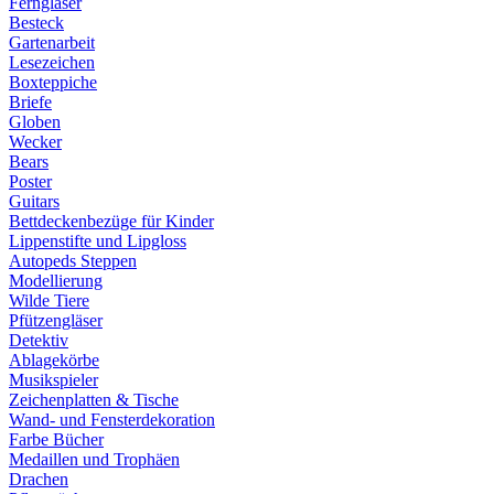
Ferngläser
Besteck
Gartenarbeit
Lesezeichen
Boxteppiche
Briefe
Globen
Wecker
Bears
Poster
Guitars
Bettdeckenbezüge für Kinder
Lippenstifte und Lipgloss
Autopeds Steppen
Modellierung
Wilde Tiere
Pfützengläser
Detektiv
Ablagekörbe
Musikspieler
Zeichenplatten & Tische
Wand- und Fensterdekoration
Farbe Bücher
Medaillen und Trophäen
Drachen