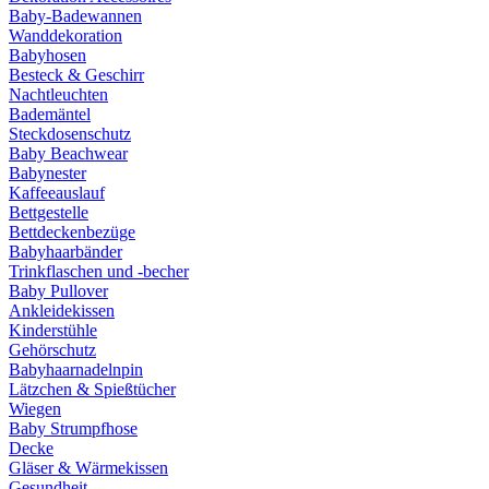
Baby-Badewannen
Wanddekoration
Babyhosen
Besteck & Geschirr
Nachtleuchten
Bademäntel
Steckdosenschutz
Baby Beachwear
Babynester
Kaffeeauslauf
Bettgestelle
Bettdeckenbezüge
Babyhaarbänder
Trinkflaschen und -becher
Baby Pullover
Ankleidekissen
Kinderstühle
Gehörschutz
Babyhaarnadelnpin
Lätzchen & Spießtücher
Wiegen
Baby Strumpfhose
Decke
Gläser & Wärmekissen
Gesundheit