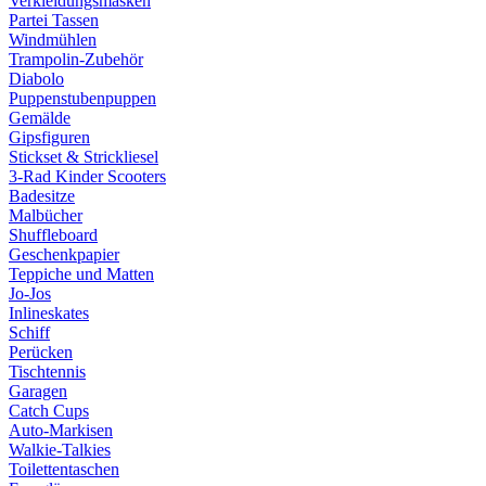
Verkleidungsmasken
Partei Tassen
Windmühlen
Trampolin-Zubehör
Diabolo
Puppenstubenpuppen
Gemälde
Gipsfiguren
Stickset & Strickliesel
3-Rad Kinder Scooters
Badesitze
Malbücher
Shuffleboard
Geschenkpapier
Teppiche und Matten
Jo-Jos
Inlineskates
Schiff
Perücken
Tischtennis
Garagen
Catch Cups
Auto-Markisen
Walkie-Talkies
Toilettentaschen