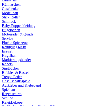
Zahnkisten
Kühltaschen
Geschenke
Modellbau
Stick Rollen
Schmuck
Baby-Puppenkleidung
Bügelperlen
Motorräder & Quads
Service
Pluche Spielzeug
Reinigungs-Kits
Ess-set
Kugelbahn
Markierungsbänder
Robots
Singbücher
Bubbles & Rasseln
Treppe Feder
Gesellschaftsspiele
Aufkleber und Klebeband
Spielhaus
Regenschirm
Schuhe
Kaleidoskope