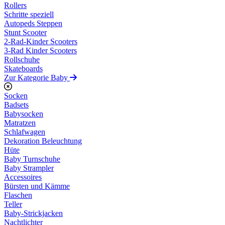
Rollers
Schritte speziell
Autopeds Steppen
Stunt Scooter
2-Rad-Kinder Scooters
3-Rad Kinder Scooters
Rollschuhe
Skateboards
Zur Kategorie Baby
Socken
Badsets
Babysocken
Matratzen
Schlafwagen
Dekoration Beleuchtung
Hüte
Baby Turnschuhe
Baby Strampler
Accessoires
Bürsten und Kämme
Flaschen
Teller
Baby-Strickjacken
Nachtlichter