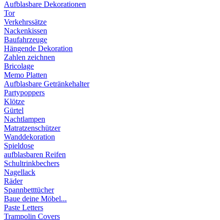
Aufblasbare Dekorationen
Tor
Verkehrssätze
Nackenkissen
Baufahrzeuge
Hängende Dekoration
Zahlen zeichnen
Bricolage
Memo Platten
Aufblasbare Getränkehalter
Partypoppers
Klötze
Gürtel
Nachtlampen
Matratzenschützer
Wanddekoration
Spieldose
aufblasbaren Reifen
Schultrinkbechers
Nagellack
Räder
Spannbetttücher
Baue deine Möbel...
Paste Letters
Trampolin Covers