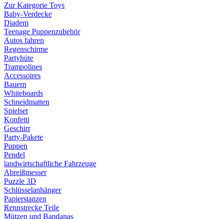
Zur Kategorie Toys
Baby-Verdecke
Diadem
Teenage Puppenzubehör
Autos fahren
Regenschirme
Partyhüte
Trampolines
Accessoires
Bauern
Whiteboards
Schneidmatten
Spielset
Konfetti
Geschirr
Party-Pakete
Puppen
Pendel
landwirtschaftliche Fahrzeuge
Abreißmesser
Puzzle 3D
Schlüsselanhänger
Papierstanzen
Rennstrecke Teile
Mützen und Bandanas