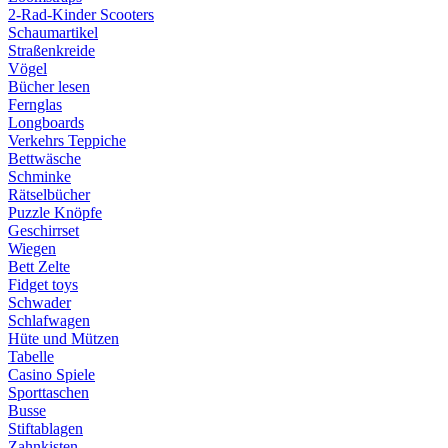
2-Rad-Kinder Scooters
Schaumartikel
Straßenkreide
Vögel
Bücher lesen
Fernglas
Longboards
Verkehrs Teppiche
Bettwäsche
Schminke
Rätselbücher
Puzzle Knöpfe
Geschirrset
Wiegen
Bett Zelte
Fidget toys
Schwader
Schlafwagen
Hüte und Mützen
Tabelle
Casino Spiele
Sporttaschen
Busse
Stiftablagen
Zahnkisten