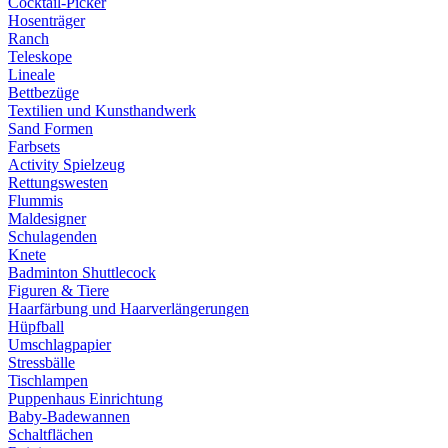
Cocktail-Picker
Hosenträger
Ranch
Teleskope
Lineale
Bettbezüge
Textilien und Kunsthandwerk
Sand Formen
Farbsets
Activity Spielzeug
Rettungswesten
Flummis
Maldesigner
Schulagenden
Knete
Badminton Shuttlecock
Figuren & Tiere
Haarfärbung und Haarverlängerungen
Hüpfball
Umschlagpapier
Stressbälle
Tischlampen
Puppenhaus Einrichtung
Baby-Badewannen
Schaltflächen