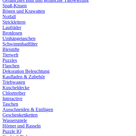
Gefälschtes Blut und gefälschte Tätowierung
Spaß-Kissen
Bögen und Krawatten
Notfall
Strickleitern
Laufräder
Brotdosen
Umhängetaschen
Schwimmbadfilter
Bleistifte
Tierwelt
Puzzles
Flaschen
Dekoration Beleuchtung
Kaufladen & Zubehör
Triebwagen
Kuscheldecke
Chlortreiber
Interactive
Taschen
Ausschneiden & Einfügen
Geschenketiketten
Wasserspiele
Hörner und Rasseln
Puzzle IQ