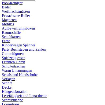
Pool-Reiniger
Bäder
Weihnachtsmützen
Erwachsene Roller
Magneten
Mobiles
Aufbewahrungsboxen
Raumschiffe
Schubkarren
Farbe
Kinderwagen Spanner
Party Buchstaben und Zahlen
Gummifiguren
Spielzeug essen
Erfahren Uhren
Schultertaschen
Warm Umarmungen
Schals und Handschuhe
Vorlagen
Schrift
Decke
Hängedekoration
Lesefähigkeit und Legasthenie
Schreibmappe
Loomstraps