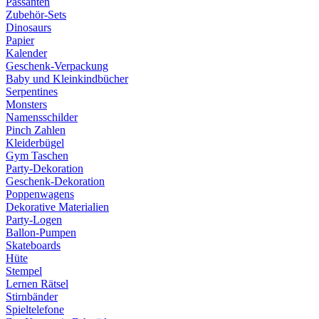
Passanten
Zubehör-Sets
Dinosaurs
Papier
Kalender
Geschenk-Verpackung
Baby und Kleinkindbücher
Serpentines
Monsters
Namensschilder
Pinch Zahlen
Kleiderbügel
Gym Taschen
Party-Dekoration
Geschenk-Dekoration
Poppenwagens
Dekorative Materialien
Party-Logen
Ballon-Pumpen
Skateboards
Hüte
Stempel
Lernen Rätsel
Stirnbänder
Spieltelefone