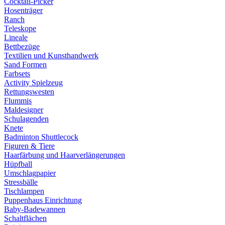
Cocktail-Picker
Hosenträger
Ranch
Teleskope
Lineale
Bettbezüge
Textilien und Kunsthandwerk
Sand Formen
Farbsets
Activity Spielzeug
Rettungswesten
Flummis
Maldesigner
Schulagenden
Knete
Badminton Shuttlecock
Figuren & Tiere
Haarfärbung und Haarverlängerungen
Hüpfball
Umschlagpapier
Stressbälle
Tischlampen
Puppenhaus Einrichtung
Baby-Badewannen
Schaltflächen