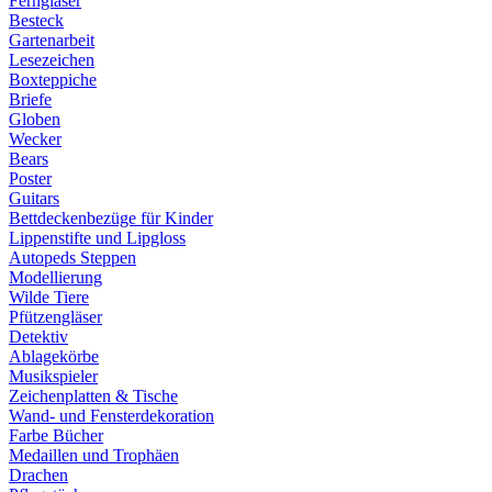
Ferngläser
Besteck
Gartenarbeit
Lesezeichen
Boxteppiche
Briefe
Globen
Wecker
Bears
Poster
Guitars
Bettdeckenbezüge für Kinder
Lippenstifte und Lipgloss
Autopeds Steppen
Modellierung
Wilde Tiere
Pfützengläser
Detektiv
Ablagekörbe
Musikspieler
Zeichenplatten & Tische
Wand- und Fensterdekoration
Farbe Bücher
Medaillen und Trophäen
Drachen