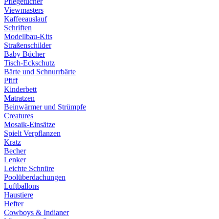
Pflegetücher
Viewmasters
Kaffeeauslauf
Schriften
Modellbau-Kits
Straßenschilder
Baby Bücher
Tisch-Eckschutz
Bärte und Schnurrbärte
Pfiff
Kinderbett
Matratzen
Beinwärmer und Strümpfe
Creatures
Mosaik-Einsätze
Spielt Verpflanzen
Kratz
Becher
Lenker
Leichte Schnüre
Poolüberdachungen
Luftballons
Haustiere
Hefter
Cowboys & Indianer