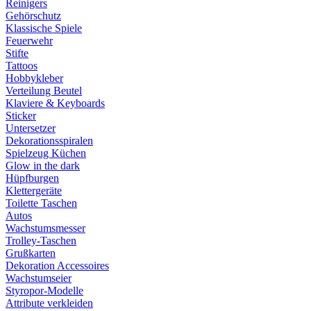
Reinigers
Gehörschutz
Klassische Spiele
Feuerwehr
Stifte
Tattoos
Hobbykleber
Verteilung Beutel
Klaviere & Keyboards
Sticker
Untersetzer
Dekorationsspiralen
Spielzeug Küchen
Glow in the dark
Hüpfburgen
Klettergeräte
Toilette Taschen
Autos
Wachstumsmesser
Trolley-Taschen
Grußkarten
Dekoration Accessoires
Wachstumseier
Styropor-Modelle
Attribute verkleiden