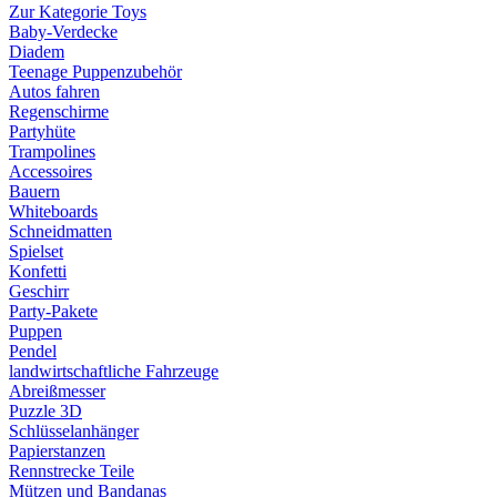
Zur Kategorie Toys
Baby-Verdecke
Diadem
Teenage Puppenzubehör
Autos fahren
Regenschirme
Partyhüte
Trampolines
Accessoires
Bauern
Whiteboards
Schneidmatten
Spielset
Konfetti
Geschirr
Party-Pakete
Puppen
Pendel
landwirtschaftliche Fahrzeuge
Abreißmesser
Puzzle 3D
Schlüsselanhänger
Papierstanzen
Rennstrecke Teile
Mützen und Bandanas