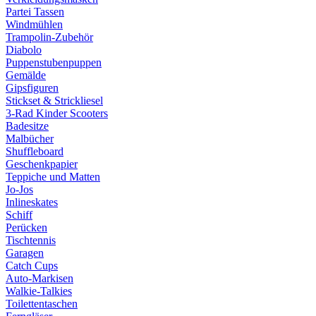
Partei Tassen
Windmühlen
Trampolin-Zubehör
Diabolo
Puppenstubenpuppen
Gemälde
Gipsfiguren
Stickset & Strickliesel
3-Rad Kinder Scooters
Badesitze
Malbücher
Shuffleboard
Geschenkpapier
Teppiche und Matten
Jo-Jos
Inlineskates
Schiff
Perücken
Tischtennis
Garagen
Catch Cups
Auto-Markisen
Walkie-Talkies
Toilettentaschen