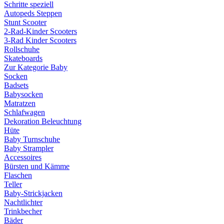
Schritte speziell
Autopeds Steppen
Stunt Scooter
2-Rad-Kinder Scooters
3-Rad Kinder Scooters
Rollschuhe
Skateboards
Zur Kategorie Baby
Socken
Badsets
Babysocken
Matratzen
Schlafwagen
Dekoration Beleuchtung
Hüte
Baby Turnschuhe
Baby Strampler
Accessoires
Bürsten und Kämme
Flaschen
Teller
Baby-Strickjacken
Nachtlichter
Trinkbecher
Bäder