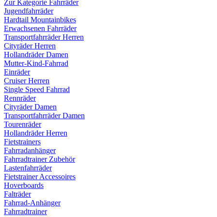
Zur Kategorie Fahrräder
Jugendfahrräder
Hardtail Mountainbikes
Erwachsenen Fahrräder
Transportfahrräder Herren
Cityräder Herren
Hollandräder Damen
Mutter-Kind-Fahrrad
Einräder
Cruiser Herren
Single Speed Fahrrad
Rennräder
Cityräder Damen
Transportfahrräder Damen
Tourenräder
Hollandräder Herren
Fietstrainers
Fahrradanhänger
Fahrradtrainer Zubehör
Lastenfahrräder
Fietstrainer Accessoires
Hoverboards
Falträder
Fahrrad-Anhänger
Fahrradtrainer