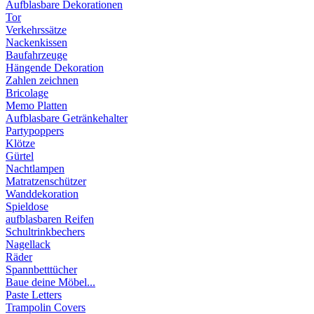
Aufblasbare Dekorationen
Tor
Verkehrssätze
Nackenkissen
Baufahrzeuge
Hängende Dekoration
Zahlen zeichnen
Bricolage
Memo Platten
Aufblasbare Getränkehalter
Partypoppers
Klötze
Gürtel
Nachtlampen
Matratzenschützer
Wanddekoration
Spieldose
aufblasbaren Reifen
Schultrinkbechers
Nagellack
Räder
Spannbetttücher
Baue deine Möbel...
Paste Letters
Trampolin Covers