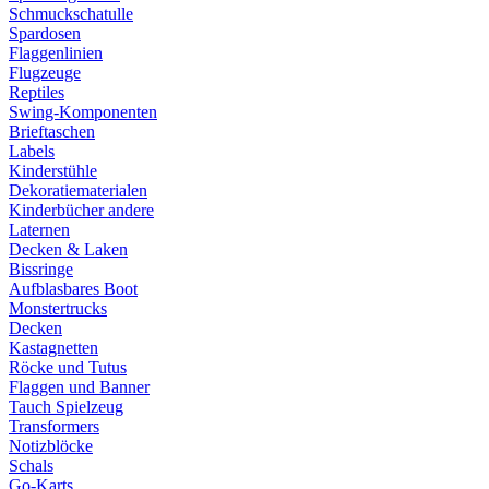
Schmuckschatulle
Spardosen
Flaggenlinien
Flugzeuge
Reptiles
Swing-Komponenten
Brieftaschen
Labels
Kinderstühle
Dekoratiematerialen
Kinderbücher andere
Laternen
Decken & Laken
Bissringe
Aufblasbares Boot
Monstertrucks
Decken
Kastagnetten
Röcke und Tutus
Flaggen und Banner
Tauch Spielzeug
Transformers
Notizblöcke
Schals
Go-Karts