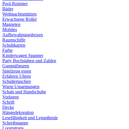
Pool-Reiniger
Bäder
Weihnachtsmützen
Erwachsene Roller
Magneten
Mobiles
Aufbewahrungsboxen
Raumschiffe
Schubkarren
Farbe
Kinderwagen Spanner
Party Buchstaben und Zahlen
Gummifiguren
Spielzeug essen
Erfahren Uhren
Schultertaschen
Warm Umarmungen
Schals und Handschuhe
Vorlagen
Schrift
Decke
Hängedekoration
Lesefähigkeit und Legasthenie
Schreibmappe
Loomstraps