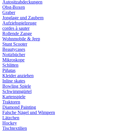
Autositzabdeckungen
Obst-Boxen
Graber
Jonglage und Zaubern
Aufziehspielzeuge
cordes à sauter
Rollende Zange
Wohnmobile & Jeep
Stunt Scooter
Beautycases
Notizbücher
Mikroskope
Schlitten
Piñatas
Kleider anziehen
Inline skates
Bowling Spiele
Schwimmgürtel
Kartenspiele
Traktoren
Diamond Painting
Falsche Nägel und Wimpern
Lätzchen
Hockey
Tischtextilien