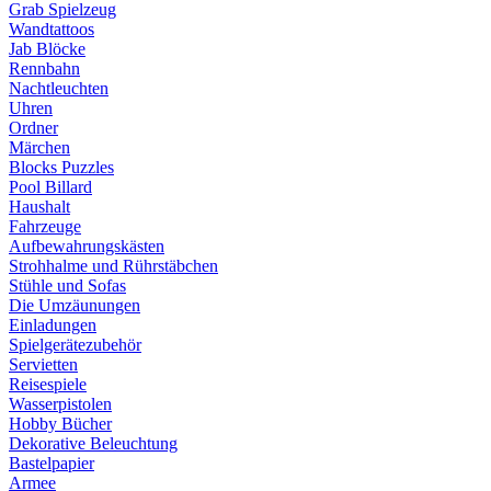
Grab Spielzeug
Wandtattoos
Jab Blöcke
Rennbahn
Nachtleuchten
Uhren
Ordner
Märchen
Blocks Puzzles
Pool Billard
Haushalt
Fahrzeuge
Aufbewahrungskästen
Strohhalme und Rührstäbchen
Stühle und Sofas
Die Umzäunungen
Einladungen
Spielgerätezubehör
Servietten
Reisespiele
Wasserpistolen
Hobby Bücher
Dekorative Beleuchtung
Bastelpapier
Armee