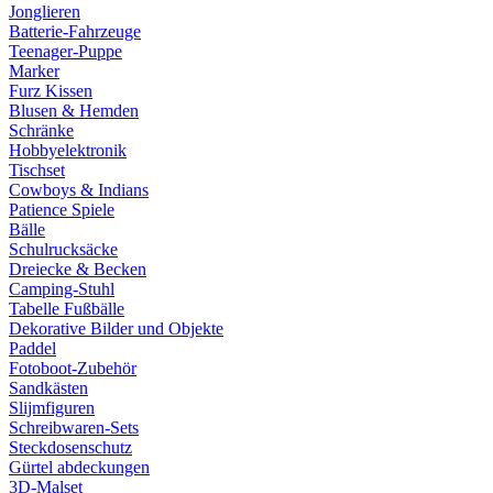
Jonglieren
Batterie-Fahrzeuge
Teenager-Puppe
Marker
Furz Kissen
Blusen & Hemden
Schränke
Hobbyelektronik
Tischset
Cowboys & Indians
Patience Spiele
Bälle
Schulrucksäcke
Dreiecke & Becken
Camping-Stuhl
Tabelle Fußbälle
Dekorative Bilder und Objekte
Paddel
Fotoboot-Zubehör
Sandkästen
Slijmfiguren
Schreibwaren-Sets
Steckdosenschutz
Gürtel abdeckungen
3D-Malset