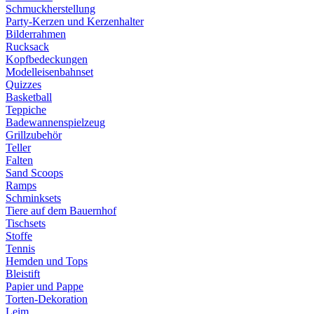
Schmuckherstellung
Party-Kerzen und Kerzenhalter
Bilderrahmen
Rucksack
Kopfbedeckungen
Modelleisenbahnset
Quizzes
Basketball
Teppiche
Badewannenspielzeug
Grillzubehör
Teller
Falten
Sand Scoops
Ramps
Schminksets
Tiere auf dem Bauernhof
Tischsets
Stoffe
Tennis
Hemden und Tops
Bleistift
Papier und Pappe
Torten-Dekoration
Leim