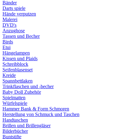
Bänder
Darts spiele
Hände verputzen
Malerei
DVD's
Anzughose
Tassen und Becher
Birds
Etui
Hängelampen
Kissen und Plaids
Schreibblock
Seifenblasenset
Kreide
Spannbettlaken
Trinkflaschen und -becher
Baby Doll Zubehör
Spielmatten
Würfelspiele
Hammer Bank & Form Schmoren
Herstellung von Schmuck und Taschen
Handtaschen
Brillen und Brillengläser
Bilderbücher
Buntstifte