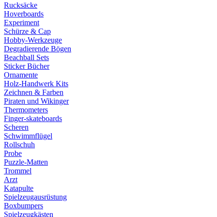
Rucksäcke
Hoverboards
Experiment
Schürze & Cap
Hobby-Werkzeuge
Degradierende Bögen
Beachball Sets
Sticker Bücher
Ornamente
Holz-Handwerk Kits
Zeichnen & Farben
Piraten und Wikinger
Thermometers
Finger-skateboards
Scheren
Schwimmflügel
Rollschuh
Probe
Puzzle-Matten
Trommel
Arzt
Katapulte
Spielzeugausrüstung
Boxbumpers
Spielzeugkästen