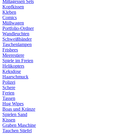
Mittagessen Sets
Kopfkissen
Kleben
Comics
Müllwagen
Portfolio-Ordner
Wandleuchten
Schweißbänder
Taschenlampen
Frisbees
Meerestiere
Spiele im Freien
Helikopters
Keksdose
Haarschmuck
Polizei
Schere
Ferien
Tassen
Hug Wipes
Boas und Kränze
Spielen Sand
Kissen
Graben Maschine
Tauchen Stiefel