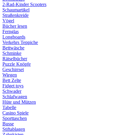
2-Rad-Kinder Scooters
Schaumartikel
Straßenkreide
Vögel
Bücher lesen
Fernglas
Longboards
Verkehrs Teppiche
Bettwäsche
Schminke
Rätselbücher
Puzzle Knöpfe
Geschirrset
Wiegen
Bett Zelte
Fidget toys
Schwader
Schlafwagen
Hüte und Mützen
Tabelle
Casino Spiele
Sporttaschen
Busse
Stiftablagen
Zahnkisten