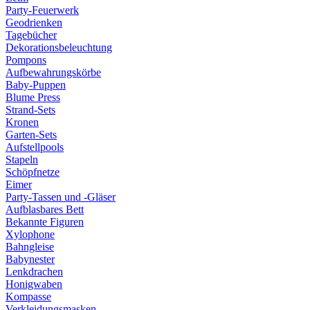
Party-Feuerwerk
Geodrienken
Tagebücher
Dekorationsbeleuchtung
Pompons
Aufbewahrungskörbe
Baby-Puppen
Blume Press
Strand-Sets
Kronen
Garten-Sets
Aufstellpools
Stapeln
Schöpfnetze
Eimer
Party-Tassen und -Gläser
Aufblasbares Bett
Bekannte Figuren
Xylophone
Bahngleise
Babynester
Lenkdrachen
Honigwaben
Kompasse
Verkleidungsmasken