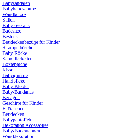
Babysandalen
Babyhandschuhe
Wandtattoos
Stillen
Baby-overalls
Badesitze
Besteck
Bettdeckenbezüge für Kinder
Strampelhöschen
Baby-Röcke
Schnullerketten
Boxteppiche
Kissen
Babygummis
Handpflege
Baby-Kleider
Baby-Bandanas
Beilagen
Geschirre für Kinder
Fußtaschen
Bettdecken
Babypantoffeln
Dekoration Accessoires
Baby-Badewannen
Wanddekoration