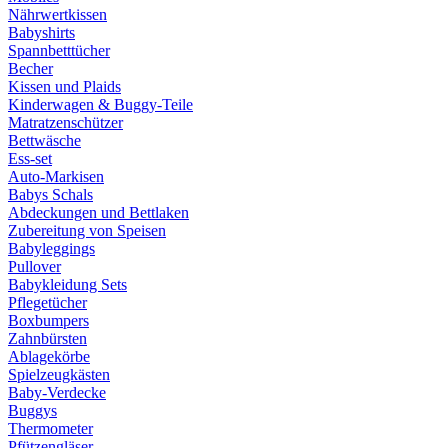
Nährwertkissen
Babyshirts
Spannbetttücher
Becher
Kissen und Plaids
Kinderwagen & Buggy-Teile
Matratzenschützer
Bettwäsche
Ess-set
Auto-Markisen
Babys Schals
Abdeckungen und Bettlaken
Zubereitung von Speisen
Babyleggings
Pullover
Babykleidung Sets
Pflegetücher
Boxbumpers
Zahnbürsten
Ablagekörbe
Spielzeugkästen
Baby-Verdecke
Buggys
Thermometer
Pfützengläser