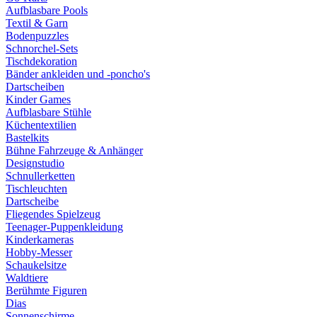
Aufblasbare Pools
Textil & Garn
Bodenpuzzles
Schnorchel-Sets
Tischdekoration
Bänder ankleiden und -poncho's
Dartscheiben
Kinder Games
Aufblasbare Stühle
Küchentextilien
Bastelkits
Bühne Fahrzeuge & Anhänger
Designstudio
Schnullerketten
Tischleuchten
Dartscheibe
Fliegendes Spielzeug
Teenager-Puppenkleidung
Kinderkameras
Hobby-Messer
Schaukelsitze
Waldtiere
Berühmte Figuren
Dias
Sonnenschirme