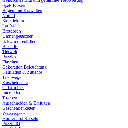
Gefälschtes Blut und gefälschte Tätowierung
Spaß-Kissen
Bögen und Krawatten
Notfall
Strickleitern
Laufräder
Brotdosen
Umhängetaschen
Schwimmbadfilter
Bleistifte
Tierwelt
Puzzles
Flaschen
Dekoration Beleuchtung
Kaufladen & Zubehör
Triebwagen
Kuscheldecke
Chlortreiber
Interactive
Taschen
Ausschneiden & Einfügen
Geschenketiketten
Wasserspiele
Hörner und Rasseln
Puzzle IQ