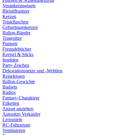
Pistolen & Schießspielzeug
Verankerungssets
Bleistiftspitzer
Kerzen
Trinkflaschen
Geburtstagskerzen
Ballon-Bänder
Tragesitze
Puppets
Freundebücher
Kreisel & Sticks
Insekten
Party-Zeichen
Dekorationsnetze und -Webben
Reisekissen
Ballon-Gewichte
Badsets
Radios
Fantasy-Charaktere
Etiketten
Anzug anziehen
Autositze Verkäufer
Lernspiele
RC-Fahrzeuge
Ventilatoren