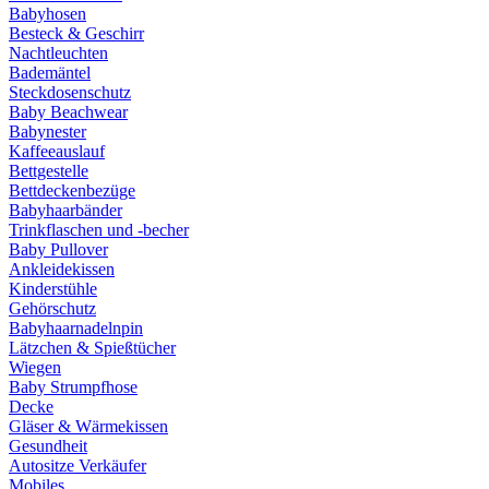
Babyhosen
Besteck & Geschirr
Nachtleuchten
Bademäntel
Steckdosenschutz
Baby Beachwear
Babynester
Kaffeeauslauf
Bettgestelle
Bettdeckenbezüge
Babyhaarbänder
Trinkflaschen und -becher
Baby Pullover
Ankleidekissen
Kinderstühle
Gehörschutz
Babyhaarnadelnpin
Lätzchen & Spießtücher
Wiegen
Baby Strumpfhose
Decke
Gläser & Wärmekissen
Gesundheit
Autositze Verkäufer
Mobiles