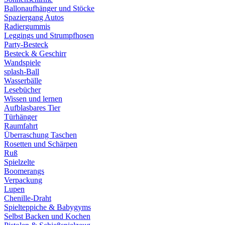
Ballonaufhänger und Stöcke
Spaziergang Autos
Radiergummis
Leggings und Strumpfhosen
Party-Besteck
Besteck & Geschirr
Wandspiele
splash-Ball
Wasserbälle
Lesebücher
Wissen und lernen
Aufblasbares Tier
Türhänger
Raumfahrt
Überraschung Taschen
Rosetten und Schärpen
Ruß
Spielzelte
Boomerangs
Verpackung
Lupen
Chenille-Draht
Spielteppiche & Babygyms
Selbst Backen und Kochen