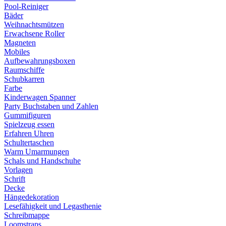
Pool-Reiniger
Bäder
Weihnachtsmützen
Erwachsene Roller
Magneten
Mobiles
Aufbewahrungsboxen
Raumschiffe
Schubkarren
Farbe
Kinderwagen Spanner
Party Buchstaben und Zahlen
Gummifiguren
Spielzeug essen
Erfahren Uhren
Schultertaschen
Warm Umarmungen
Schals und Handschuhe
Vorlagen
Schrift
Decke
Hängedekoration
Lesefähigkeit und Legasthenie
Schreibmappe
Loomstraps