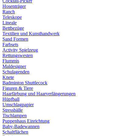
Cocktail-Picker
Hosenträger
Ranch
Teleskope
Lineale
Bettbezüge
Textilien und Kunsthandwerk
Sand Formen
Farbsets
Activity Spielzeug
Rettungswesten
Flummis
Maldesigner
Schulagenden
Knete
Badminton Shuttlecock
Figuren & Tiere
Haarfärbung und Haarverlängerungen
Hüpfball
Umschlagpapier
Stressbälle
Tischlampen
Puppenhaus Einrichtung
Baby-Badewannen
Schaltflächen