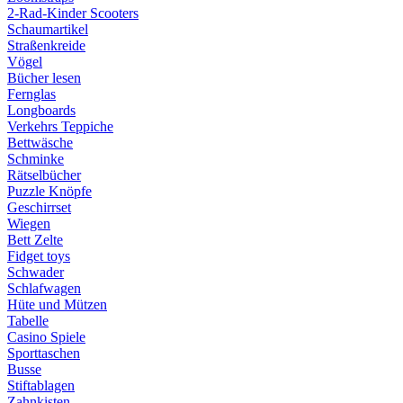
2-Rad-Kinder Scooters
Schaumartikel
Straßenkreide
Vögel
Bücher lesen
Fernglas
Longboards
Verkehrs Teppiche
Bettwäsche
Schminke
Rätselbücher
Puzzle Knöpfe
Geschirrset
Wiegen
Bett Zelte
Fidget toys
Schwader
Schlafwagen
Hüte und Mützen
Tabelle
Casino Spiele
Sporttaschen
Busse
Stiftablagen
Zahnkisten