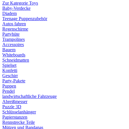
Zur Kategorie Toys
Baby-Verdecke
Diadem
Teenage Puppenzubehör
Autos fahren
Regenschirme
Partyhüte
Trampolines
Accessoires
Bauern
Whiteboards
Schneidmatten
Spielset
Konfetti
Geschirr
Party-Pakete
Puppen
Pendel
landwirtschaftliche Fahrzeuge
Abreißmesser
Puzzle 3D
Schlüsselanhänger
Papierstanzen
Rennstrecke Teile
Mützen und Bandanas