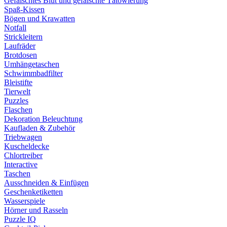
Gefälschtes Blut und gefälschte Tätowierung
Spaß-Kissen
Bögen und Krawatten
Notfall
Strickleitern
Laufräder
Brotdosen
Umhängetaschen
Schwimmbadfilter
Bleistifte
Tierwelt
Puzzles
Flaschen
Dekoration Beleuchtung
Kaufladen & Zubehör
Triebwagen
Kuscheldecke
Chlortreiber
Interactive
Taschen
Ausschneiden & Einfügen
Geschenketiketten
Wasserspiele
Hörner und Rasseln
Puzzle IQ