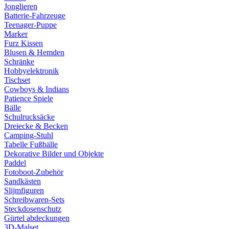
Jonglieren
Batterie-Fahrzeuge
Teenager-Puppe
Marker
Furz Kissen
Blusen & Hemden
Schränke
Hobbyelektronik
Tischset
Cowboys & Indians
Patience Spiele
Bälle
Schulrucksäcke
Dreiecke & Becken
Camping-Stuhl
Tabelle Fußbälle
Dekorative Bilder und Objekte
Paddel
Fotoboot-Zubehör
Sandkästen
Slijmfiguren
Schreibwaren-Sets
Steckdosenschutz
Gürtel abdeckungen
3D-Malset