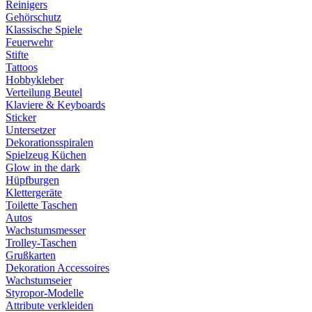
Reinigers
Gehörschutz
Klassische Spiele
Feuerwehr
Stifte
Tattoos
Hobbykleber
Verteilung Beutel
Klaviere & Keyboards
Sticker
Untersetzer
Dekorationsspiralen
Spielzeug Küchen
Glow in the dark
Hüpfburgen
Klettergeräte
Toilette Taschen
Autos
Wachstumsmesser
Trolley-Taschen
Grußkarten
Dekoration Accessoires
Wachstumseier
Styropor-Modelle
Attribute verkleiden