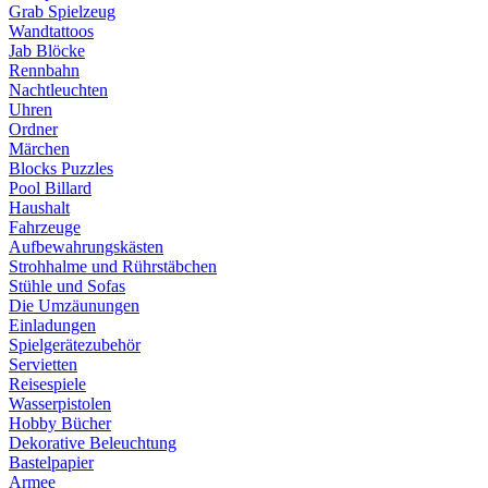
Grab Spielzeug
Wandtattoos
Jab Blöcke
Rennbahn
Nachtleuchten
Uhren
Ordner
Märchen
Blocks Puzzles
Pool Billard
Haushalt
Fahrzeuge
Aufbewahrungskästen
Strohhalme und Rührstäbchen
Stühle und Sofas
Die Umzäunungen
Einladungen
Spielgerätezubehör
Servietten
Reisespiele
Wasserpistolen
Hobby Bücher
Dekorative Beleuchtung
Bastelpapier
Armee