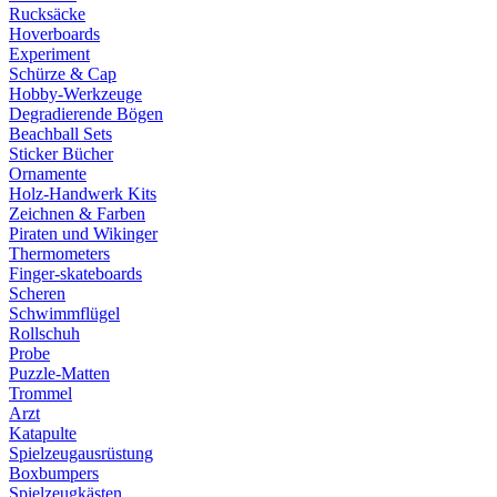
Rucksäcke
Hoverboards
Experiment
Schürze & Cap
Hobby-Werkzeuge
Degradierende Bögen
Beachball Sets
Sticker Bücher
Ornamente
Holz-Handwerk Kits
Zeichnen & Farben
Piraten und Wikinger
Thermometers
Finger-skateboards
Scheren
Schwimmflügel
Rollschuh
Probe
Puzzle-Matten
Trommel
Arzt
Katapulte
Spielzeugausrüstung
Boxbumpers
Spielzeugkästen