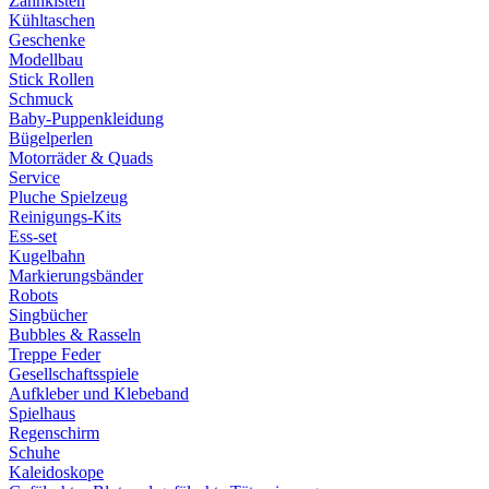
Zahnkisten
Kühltaschen
Geschenke
Modellbau
Stick Rollen
Schmuck
Baby-Puppenkleidung
Bügelperlen
Motorräder & Quads
Service
Pluche Spielzeug
Reinigungs-Kits
Ess-set
Kugelbahn
Markierungsbänder
Robots
Singbücher
Bubbles & Rasseln
Treppe Feder
Gesellschaftsspiele
Aufkleber und Klebeband
Spielhaus
Regenschirm
Schuhe
Kaleidoskope