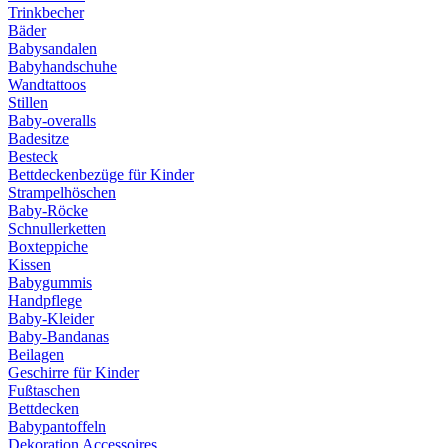
Trinkbecher
Bäder
Babysandalen
Babyhandschuhe
Wandtattoos
Stillen
Baby-overalls
Badesitze
Besteck
Bettdeckenbezüge für Kinder
Strampelhöschen
Baby-Röcke
Schnullerketten
Boxteppiche
Kissen
Babygummis
Handpflege
Baby-Kleider
Baby-Bandanas
Beilagen
Geschirre für Kinder
Fußtaschen
Bettdecken
Babypantoffeln
Dekoration Accessoires