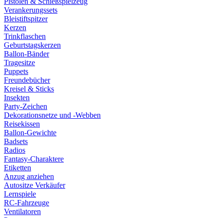
Pistolen & Schießspielzeug
Verankerungssets
Bleistiftspitzer
Kerzen
Trinkflaschen
Geburtstagskerzen
Ballon-Bänder
Tragesitze
Puppets
Freundebücher
Kreisel & Sticks
Insekten
Party-Zeichen
Dekorationsnetze und -Webben
Reisekissen
Ballon-Gewichte
Badsets
Radios
Fantasy-Charaktere
Etiketten
Anzug anziehen
Autositze Verkäufer
Lernspiele
RC-Fahrzeuge
Ventilatoren