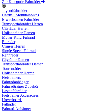
Zur Kategorie Fahrräder
Jugendfahrräder
Hardtail Mountainbikes
Erwachsenen Fahrräder
Transportfahrräder Herren
Cityräder Herren
Hollandräder Damen
Mutter-Kind-Fahrrad
Einräder
Cruiser Herren
Single Speed Fahrrad
Rennräder
Cityräder Damen
Transportfahrräder Damen
Tourenräder
Hollandräder Herren
Fietstrainers
Fahrradanhänger
Fahrradtrainer Zubehör
Lastenfahrräder
Fietstrainer Accessoires
Hoverboards
Falträder
Fahrrad-Anhänger