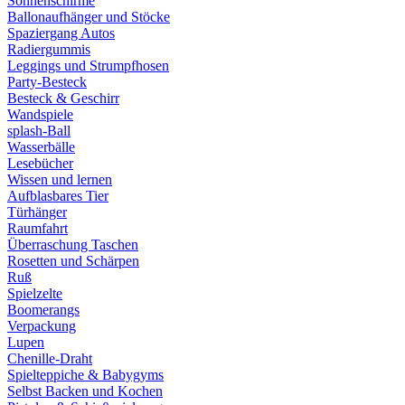
Sonnenschirme
Ballonaufhänger und Stöcke
Spaziergang Autos
Radiergummis
Leggings und Strumpfhosen
Party-Besteck
Besteck & Geschirr
Wandspiele
splash-Ball
Wasserbälle
Lesebücher
Wissen und lernen
Aufblasbares Tier
Türhänger
Raumfahrt
Überraschung Taschen
Rosetten und Schärpen
Ruß
Spielzelte
Boomerangs
Verpackung
Lupen
Chenille-Draht
Spielteppiche & Babygyms
Selbst Backen und Kochen