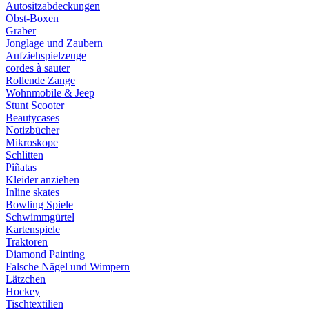
Autositzabdeckungen
Obst-Boxen
Graber
Jonglage und Zaubern
Aufziehspielzeuge
cordes à sauter
Rollende Zange
Wohnmobile & Jeep
Stunt Scooter
Beautycases
Notizbücher
Mikroskope
Schlitten
Piñatas
Kleider anziehen
Inline skates
Bowling Spiele
Schwimmgürtel
Kartenspiele
Traktoren
Diamond Painting
Falsche Nägel und Wimpern
Lätzchen
Hockey
Tischtextilien