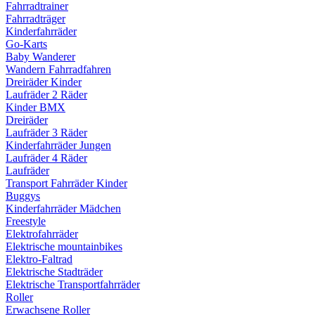
Fahrradtrainer
Fahrradträger
Kinderfahrräder
Go-Karts
Baby Wanderer
Wandern Fahrradfahren
Dreiräder Kinder
Laufräder 2 Räder
Kinder BMX
Dreiräder
Laufräder 3 Räder
Kinderfahrräder Jungen
Laufräder 4 Räder
Laufräder
Transport Fahrräder Kinder
Buggys
Kinderfahrräder Mädchen
Freestyle
Elektrofahrräder
Elektrische mountainbikes
Elektro-Faltrad
Elektrische Stadträder
Elektrische Transportfahrräder
Roller
Erwachsene Roller