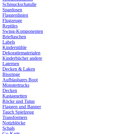
Schmuckschatulle
Spardosen
Flaggenlinien
Flugzeuge
Reptiles
Swing-Komponenten
Brieftaschen
Labels
Kinderstühle
Dekoratiematerialen
Kinderbücher andere
Laternen
Decken & Laken
Bissringe
Aufblasbares Boot
Monstertrucks
Decken
Kastagnetten
Röcke und Tutus
Flaggen und Banner
Tauch Spielzeug
Transformers
Notizblöcke
Schals
Go-Karts