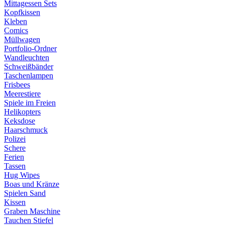
Mittagessen Sets
Kopfkissen
Kleben
Comics
Müllwagen
Portfolio-Ordner
Wandleuchten
Schweißbänder
Taschenlampen
Frisbees
Meerestiere
Spiele im Freien
Helikopters
Keksdose
Haarschmuck
Polizei
Schere
Ferien
Tassen
Hug Wipes
Boas und Kränze
Spielen Sand
Kissen
Graben Maschine
Tauchen Stiefel