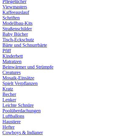
Pflegetücher
Viewmasters
Kaffeeauslauf
Schriften
Modellbau-Kits
Straßenschilder
Baby Bücher
Tisch-Eckschutz
Bärte und Schnurrbärte
Pfiff
Kinderbett
Matratzen
Beinwärmer und Strümpfe
Creatures
Mosaik-Einsätze
Spielt Verpflanzen
Kratz
Becher
Lenker
Leichte Schnüre
Poolüberdachungen
Luftballons
Haustiere
Hefter
Cowboys & Indianer