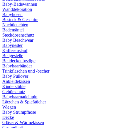
Baby-Badewannen
Wanddekoration
Babyhosen
Besteck & Geschirr
Nachtleuchten
Bademäntel
Steckdosenschutz
Baby Beachwear
Babynester
Kaffeeauslauf
Bettgestelle
Bettdeckenbezüge
Babyhaarbänder
Trinkflaschen und -becher
Baby Pullover
Ankleidekissen
Kinderstühle
Gehörschutz
Babyhaarnadelnpin
Lätzchen & Spießtücher
Wiegen
Baby Strumpfhose
Decke
Gläser & Wärmekissen
Gesundheit