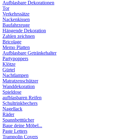
Aufblasbare Dekorationen
Tor
Verkehrssätze
Nackenkissen
Baufahrzeuge
Hängende Dekoration
Zahlen zeichnen
Bricolage
Memo Platten
Aufblasbare Getränkehalter
Partypoppers
Klötze
Gürtel
Nachtlampen
Matratzenschützer
Wanddekoration
Spieldose
aufblasbaren Reifen
Schultrinkbechers
Nagellack
Räder
Spannbetttücher
Baue deine Möbel...
Paste Letters
Trampolin Covers