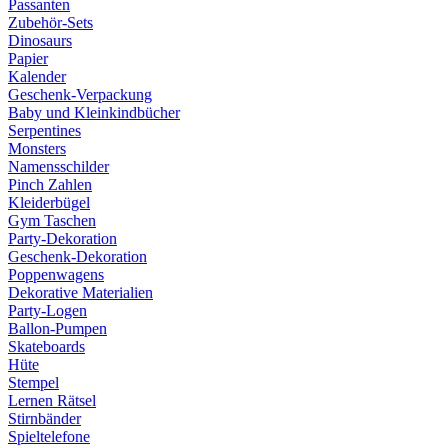
Passanten
Zubehör-Sets
Dinosaurs
Papier
Kalender
Geschenk-Verpackung
Baby und Kleinkindbücher
Serpentines
Monsters
Namensschilder
Pinch Zahlen
Kleiderbügel
Gym Taschen
Party-Dekoration
Geschenk-Dekoration
Poppenwagens
Dekorative Materialien
Party-Logen
Ballon-Pumpen
Skateboards
Hüte
Stempel
Lernen Rätsel
Stirnbänder
Spieltelefone