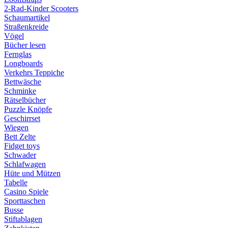
2-Rad-Kinder Scooters
Schaumartikel
Straßenkreide
Vögel
Bücher lesen
Fernglas
Longboards
Verkehrs Teppiche
Bettwäsche
Schminke
Rätselbücher
Puzzle Knöpfe
Geschirrset
Wiegen
Bett Zelte
Fidget toys
Schwader
Schlafwagen
Hüte und Mützen
Tabelle
Casino Spiele
Sporttaschen
Busse
Stiftablagen