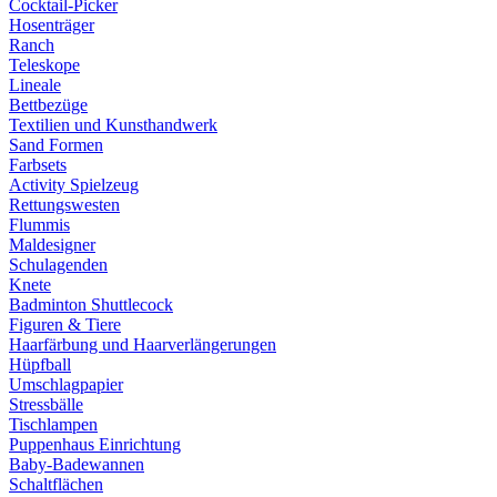
Cocktail-Picker
Hosenträger
Ranch
Teleskope
Lineale
Bettbezüge
Textilien und Kunsthandwerk
Sand Formen
Farbsets
Activity Spielzeug
Rettungswesten
Flummis
Maldesigner
Schulagenden
Knete
Badminton Shuttlecock
Figuren & Tiere
Haarfärbung und Haarverlängerungen
Hüpfball
Umschlagpapier
Stressbälle
Tischlampen
Puppenhaus Einrichtung
Baby-Badewannen
Schaltflächen