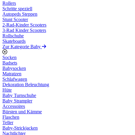
Rollers
Schritte speziell
Autopeds Steppen
Stunt Scooter
2-Rad-Kinder Scooters
3-Rad Kinder Scooters
Rollschuhe
Skateboards
Zur Kategorie Baby
Socken
Badsets
Babysocken
Matratzen
Schlafwagen
Dekoration Beleuchtung
Hüte
Baby Turnschuhe
Baby Strampler
Accessoires
Bürsten und Kämme
Flaschen
Teller
Baby-Strickjacken
Nachtlichter