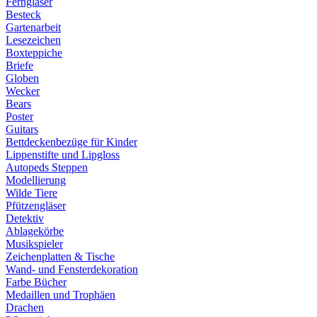
Ferngläser
Besteck
Gartenarbeit
Lesezeichen
Boxteppiche
Briefe
Globen
Wecker
Bears
Poster
Guitars
Bettdeckenbezüge für Kinder
Lippenstifte und Lipgloss
Autopeds Steppen
Modellierung
Wilde Tiere
Pfützengläser
Detektiv
Ablagekörbe
Musikspieler
Zeichenplatten & Tische
Wand- und Fensterdekoration
Farbe Bücher
Medaillen und Trophäen
Drachen