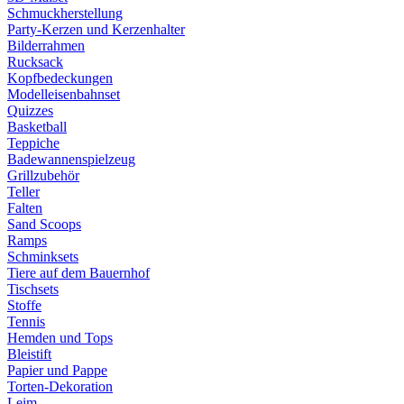
Schmuckherstellung
Party-Kerzen und Kerzenhalter
Bilderrahmen
Rucksack
Kopfbedeckungen
Modelleisenbahnset
Quizzes
Basketball
Teppiche
Badewannenspielzeug
Grillzubehör
Teller
Falten
Sand Scoops
Ramps
Schminksets
Tiere auf dem Bauernhof
Tischsets
Stoffe
Tennis
Hemden und Tops
Bleistift
Papier und Pappe
Torten-Dekoration
Leim