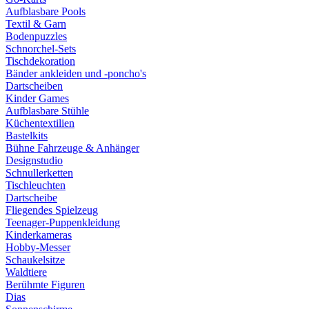
Aufblasbare Pools
Textil & Garn
Bodenpuzzles
Schnorchel-Sets
Tischdekoration
Bänder ankleiden und -poncho's
Dartscheiben
Kinder Games
Aufblasbare Stühle
Küchentextilien
Bastelkits
Bühne Fahrzeuge & Anhänger
Designstudio
Schnullerketten
Tischleuchten
Dartscheibe
Fliegendes Spielzeug
Teenager-Puppenkleidung
Kinderkameras
Hobby-Messer
Schaukelsitze
Waldtiere
Berühmte Figuren
Dias