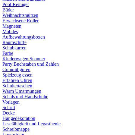
Pool-Reiniger
Bäder
Weihnachtsmützen
Erwachsene Roller
Magneten
Mobiles
Aufbewahrungsboxen
Raumschiffe
Schubkarren
Farbe
Kinderwagen Spanner
Party Buchstaben und Zahlen
Gummifiguren
Spielzeug essen
Erfahren Uhren
Schultertaschen
Warm Umarmungen
Schals und Handschuhe
Vorlagen
Schrift
Decke
Hängedekoration
Lesefähigkeit und Legasthenie
Schreibmappe
Loomstraps