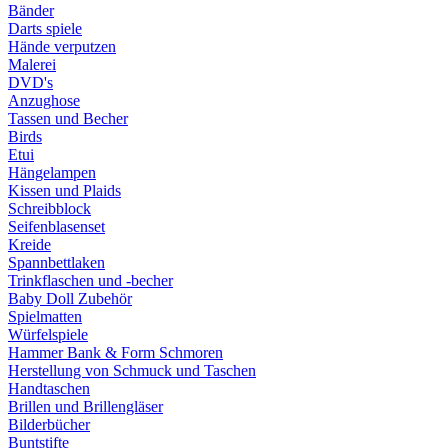
Bänder
Darts spiele
Hände verputzen
Malerei
DVD's
Anzughose
Tassen und Becher
Birds
Etui
Hängelampen
Kissen und Plaids
Schreibblock
Seifenblasenset
Kreide
Spannbettlaken
Trinkflaschen und -becher
Baby Doll Zubehör
Spielmatten
Würfelspiele
Hammer Bank & Form Schmoren
Herstellung von Schmuck und Taschen
Handtaschen
Brillen und Brillengläser
Bilderbücher
Buntstifte