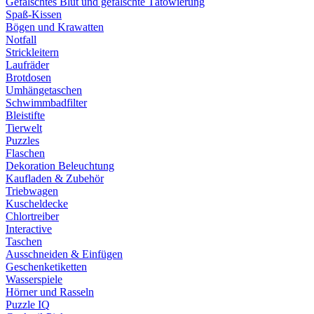
Gefälschtes Blut und gefälschte Tätowierung
Spaß-Kissen
Bögen und Krawatten
Notfall
Strickleitern
Laufräder
Brotdosen
Umhängetaschen
Schwimmbadfilter
Bleistifte
Tierwelt
Puzzles
Flaschen
Dekoration Beleuchtung
Kaufladen & Zubehör
Triebwagen
Kuscheldecke
Chlortreiber
Interactive
Taschen
Ausschneiden & Einfügen
Geschenketiketten
Wasserspiele
Hörner und Rasseln
Puzzle IQ