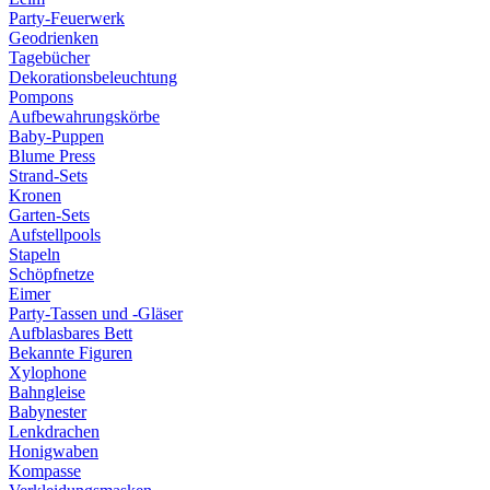
Party-Feuerwerk
Geodrienken
Tagebücher
Dekorationsbeleuchtung
Pompons
Aufbewahrungskörbe
Baby-Puppen
Blume Press
Strand-Sets
Kronen
Garten-Sets
Aufstellpools
Stapeln
Schöpfnetze
Eimer
Party-Tassen und -Gläser
Aufblasbares Bett
Bekannte Figuren
Xylophone
Bahngleise
Babynester
Lenkdrachen
Honigwaben
Kompasse