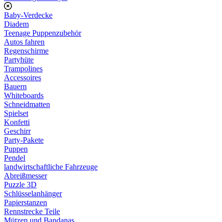
Baby-Verdecke
Diadem
Teenage Puppenzubehör
Autos fahren
Regenschirme
Partyhüte
Trampolines
Accessoires
Bauern
Whiteboards
Schneidmatten
Spielset
Konfetti
Geschirr
Party-Pakete
Puppen
Pendel
landwirtschaftliche Fahrzeuge
Abreißmesser
Puzzle 3D
Schlüsselanhänger
Papierstanzen
Rennstrecke Teile
Mützen und Bandanas