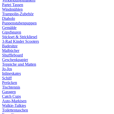
Verkleidungsmasken
Partei Tassen
Windmühlen
Trampolin-Zubehör
Diabolo
Puppenstubenpuppen
Gemälde
Gipsfiguren
Stickset & Strickliesel
3-Rad Kinder Scooters
Badesitze
Malbücher
Shuffleboard
Geschenkpapier
Teppiche und Matten
Jo-Jos
Inlineskates
Schiff
Perücken
Tischtennis
Garagen
Catch Cups
Auto-Markisen
Walkie-Talkies
Toilettentaschen