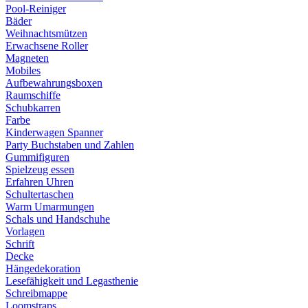
Pool-Reiniger
Bäder
Weihnachtsmützen
Erwachsene Roller
Magneten
Mobiles
Aufbewahrungsboxen
Raumschiffe
Schubkarren
Farbe
Kinderwagen Spanner
Party Buchstaben und Zahlen
Gummifiguren
Spielzeug essen
Erfahren Uhren
Schultertaschen
Warm Umarmungen
Schals und Handschuhe
Vorlagen
Schrift
Decke
Hängedekoration
Lesefähigkeit und Legasthenie
Schreibmappe
Loomstraps