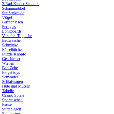
2-Rad-Kinder Scooters
Schaumartikel
Straßenkreide
Vögel
Bücher lesen
Fernglas
Longboards
Verkehrs Teppiche
Bettwäsche
Schminke
Rätselbücher
Puzzle Knöpfe
Geschirrset
Wiegen
Bett Zelte
Fidget toys
Schwader
Schlafwagen
Hüte und Mützen
Tabelle
Casino Spiele
Sporttaschen
Busse
Stiftablagen
Zahnkisten