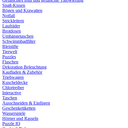
Gefälschtes Blut und gefälschte Tätowierung
Spaß-Kissen
Bögen und Krawatten
Notfall
Strickleitern
Laufräder
Brotdosen
Umhängetaschen
Schwimmbadfilter
Bleistifte
Tierwelt
Puzzles
Flaschen
Dekoration Beleuchtung
Kaufladen & Zubehör
Triebwagen
Kuscheldecke
Chlortreiber
Interactive
Taschen
Ausschneiden & Einfügen
Geschenketiketten
Wasserspiele
Hörner und Rasseln
Puzzle IQ