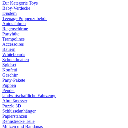
Zur Kategorie Toys
Baby-Verdecke
Diadem
Teenage Puppenzubehör
Autos fahren
Regenschirme
Partyhüte
Trampolines
Accessoires
Bauern
Whiteboards
Schneidmatten
Spielset
Konfetti
Geschirr
Party-Pakete
Puppen
Pendel
landwirtschaftliche Fahrzeuge
Abreißmesser
Puzzle 3D
Schlüsselanhänger
Papierstanzen
Rennstrecke Teile
Mützen und Bandanas