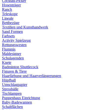
Cocktail-Picker
Hosenträger
Ranch
Teleskope
Lineale
Bettbezüge
Textilien und Kunsthandwerk
Sand Formen
Farbsets
Activity Spielzeug
Rettungswesten
Flummis
Maldesigner
Schulagenden
Knete
Badminton Shuttlecock
Figuren & Tiere
Haarfärbung und Haarverlängerungen
Hüpfball
Umschlagpapier
Stressbälle
Tischlampen
Puppenhaus Einrichtung
Baby-Badewannen
Schaltflächen