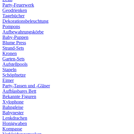
Party-Feuerwerk
Geodrienken
Tagebücher
Dekorationsbeleuchtung
Pompons
Aufbewahrungskörbe
Baby-Puppen
Blume Press
Strand-Sets
Kronen
Garten-Sets
Aufstellpools
Stapeln
Schöpfnetze
Eimer
Party-Tassen und -Gläser
Aufblasbares Bett
Bekannte Figuren
Xylophone
Bahngleise
Babynester
Lenkdrachen
Honigwaben
Kompasse