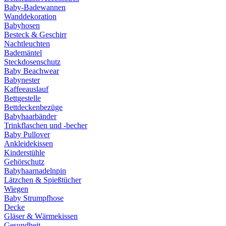
Baby-Badewannen
Wanddekoration
Babyhosen
Besteck & Geschirr
Nachtleuchten
Bademäntel
Steckdosenschutz
Baby Beachwear
Babynester
Kaffeeauslauf
Bettgestelle
Bettdeckenbezüge
Babyhaarbänder
Trinkflaschen und -becher
Baby Pullover
Ankleidekissen
Kinderstühle
Gehörschutz
Babyhaarnadelnpin
Lätzchen & Spießtücher
Wiegen
Baby Strumpfhose
Decke
Gläser & Wärmekissen
Gesundheit