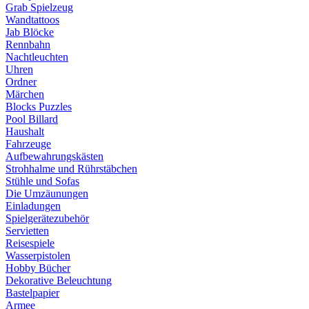
Grab Spielzeug
Wandtattoos
Jab Blöcke
Rennbahn
Nachtleuchten
Uhren
Ordner
Märchen
Blocks Puzzles
Pool Billard
Haushalt
Fahrzeuge
Aufbewahrungskästen
Strohhalme und Rührstäbchen
Stühle und Sofas
Die Umzäunungen
Einladungen
Spielgerätezubehör
Servietten
Reisespiele
Wasserpistolen
Hobby Bücher
Dekorative Beleuchtung
Bastelpapier
Armee