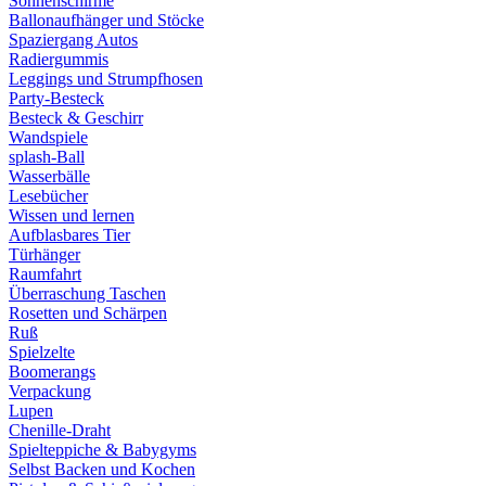
Sonnenschirme
Ballonaufhänger und Stöcke
Spaziergang Autos
Radiergummis
Leggings und Strumpfhosen
Party-Besteck
Besteck & Geschirr
Wandspiele
splash-Ball
Wasserbälle
Lesebücher
Wissen und lernen
Aufblasbares Tier
Türhänger
Raumfahrt
Überraschung Taschen
Rosetten und Schärpen
Ruß
Spielzelte
Boomerangs
Verpackung
Lupen
Chenille-Draht
Spielteppiche & Babygyms
Selbst Backen und Kochen