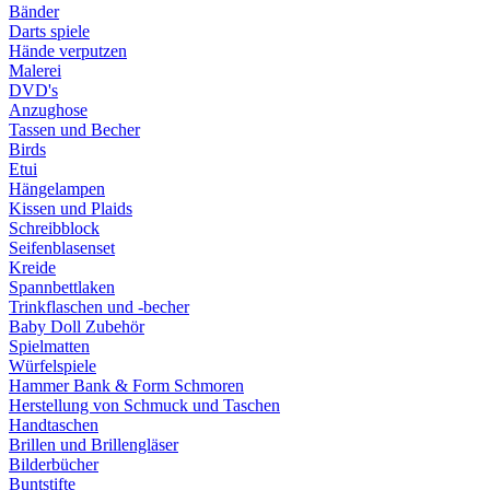
Bänder
Darts spiele
Hände verputzen
Malerei
DVD's
Anzughose
Tassen und Becher
Birds
Etui
Hängelampen
Kissen und Plaids
Schreibblock
Seifenblasenset
Kreide
Spannbettlaken
Trinkflaschen und -becher
Baby Doll Zubehör
Spielmatten
Würfelspiele
Hammer Bank & Form Schmoren
Herstellung von Schmuck und Taschen
Handtaschen
Brillen und Brillengläser
Bilderbücher
Buntstifte