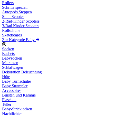
Rollers
Schritte speziell
Autopeds Steppen
Stunt Scooter
2-Rad-Kinder Scooters
3-Rad Kinder Scooters
Rollschuhe
Skateboards
Zur Kategorie Baby
Socken
Badsets
Babysocken
Matratzen
Schlafwagen
Dekoration Beleuchtung
Hüte
Baby Turnschuhe
Baby Strampler
Accessoires
Bürsten und Kämme
Flaschen
Teller
Baby-Strickjacken
Nachtlichter