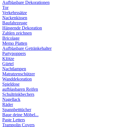
Aufblasbare Dekorationen
Tor
Verkehrssätze
Nackenkissen
Baufahrzeuge
Hängende Dekoration
Zahlen zeichnen
Bricolage
Memo Platten
Aufblasbare Getränkehalter
Partypoppers
Klötze
Gürtel
Nachtlampen
Matratzenschützer
Wanddekoration
Spieldose
aufblasbaren Reifen
Schultrinkbechers
Nagellack
Räder
Spannbetttücher
Baue deine Möbel...
Paste Letters
Trampolin Covers