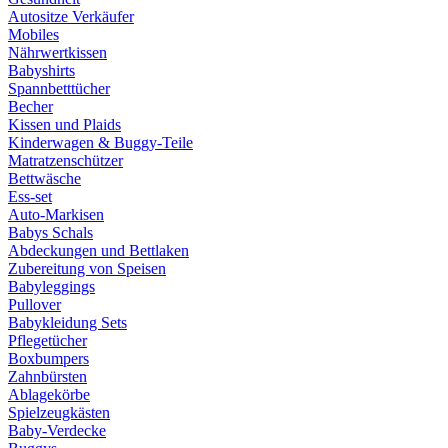
Autositze Verkäufer
Mobiles
Nährwertkissen
Babyshirts
Spannbetttücher
Becher
Kissen und Plaids
Kinderwagen & Buggy-Teile
Matratzenschützer
Bettwäsche
Ess-set
Auto-Markisen
Babys Schals
Abdeckungen und Bettlaken
Zubereitung von Speisen
Babyleggings
Pullover
Babykleidung Sets
Pflegetücher
Boxbumpers
Zahnbürsten
Ablagekörbe
Spielzeugkästen
Baby-Verdecke