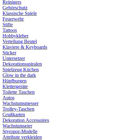
Reinigers
Gehörschutz
Klassische Spiele
Feuerwehr
Stifte
Tattoos
Hobbykleber
Verteilung Beutel
Klaviere & Keyboards
Sticker
Untersetzer
Dekorationsspiralen
Spielzeug Küchen
Glow in the dark
Hüpfburgen
Klettergeräte
Toilette Taschen
Autos
Wachstumsmesser
Trolley-Taschen
Grußkarten
Dekoration Accessoires
Wachstumseier
Styropor-Modelle
Attribute verkleiden