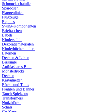
Schmuckschatulle
Spardosen
Flaggenlinien
Flugzeuge
Reptiles
Swing-Komponenten
Brieftaschen
Labels
Kinderstühle
Dekoratiematerialen
Kinderbücher andere
Laternen
Decken & Laken
Bissringe
Aufblasbares Boot
Monstertrucks
Decken
Kastagnetten
Röcke und Tutus
Flaggen und Banner
Tauch Spielzeug
Transformers
Notizblöcke
Schals
Go-Karts