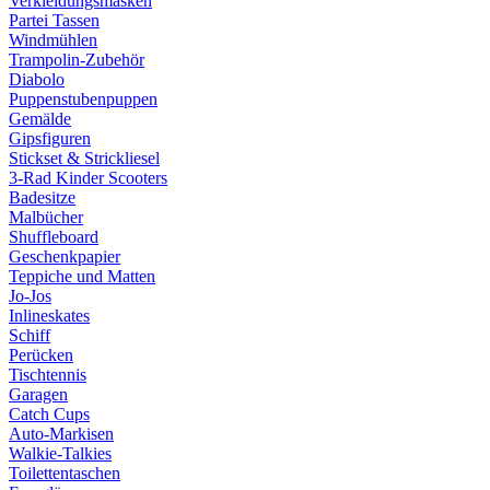
Verkleidungsmasken
Partei Tassen
Windmühlen
Trampolin-Zubehör
Diabolo
Puppenstubenpuppen
Gemälde
Gipsfiguren
Stickset & Strickliesel
3-Rad Kinder Scooters
Badesitze
Malbücher
Shuffleboard
Geschenkpapier
Teppiche und Matten
Jo-Jos
Inlineskates
Schiff
Perücken
Tischtennis
Garagen
Catch Cups
Auto-Markisen
Walkie-Talkies
Toilettentaschen