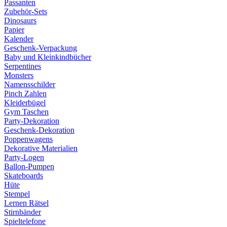
Passanten
Zubehör-Sets
Dinosaurs
Papier
Kalender
Geschenk-Verpackung
Baby und Kleinkindbücher
Serpentines
Monsters
Namensschilder
Pinch Zahlen
Kleiderbügel
Gym Taschen
Party-Dekoration
Geschenk-Dekoration
Poppenwagens
Dekorative Materialien
Party-Logen
Ballon-Pumpen
Skateboards
Hüte
Stempel
Lernen Rätsel
Stirnbänder
Spieltelefone