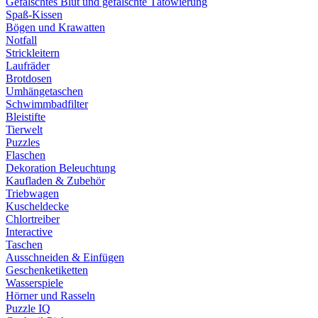
Gefälschtes Blut und gefälschte Tätowierung
Spaß-Kissen
Bögen und Krawatten
Notfall
Strickleitern
Laufräder
Brotdosen
Umhängetaschen
Schwimmbadfilter
Bleistifte
Tierwelt
Puzzles
Flaschen
Dekoration Beleuchtung
Kaufladen & Zubehör
Triebwagen
Kuscheldecke
Chlortreiber
Interactive
Taschen
Ausschneiden & Einfügen
Geschenketiketten
Wasserspiele
Hörner und Rasseln
Puzzle IQ