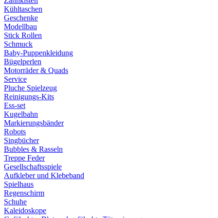
Zahnkisten
Kühltaschen
Geschenke
Modellbau
Stick Rollen
Schmuck
Baby-Puppenkleidung
Bügelperlen
Motorräder & Quads
Service
Pluche Spielzeug
Reinigungs-Kits
Ess-set
Kugelbahn
Markierungsbänder
Robots
Singbücher
Bubbles & Rasseln
Treppe Feder
Gesellschaftsspiele
Aufkleber und Klebeband
Spielhaus
Regenschirm
Schuhe
Kaleidoskope