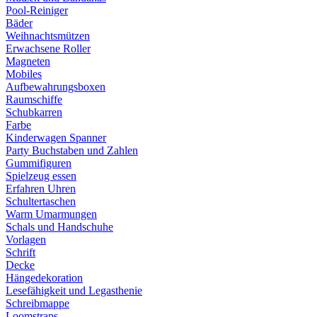
Pool-Reiniger
Bäder
Weihnachtsmützen
Erwachsene Roller
Magneten
Mobiles
Aufbewahrungsboxen
Raumschiffe
Schubkarren
Farbe
Kinderwagen Spanner
Party Buchstaben und Zahlen
Gummifiguren
Spielzeug essen
Erfahren Uhren
Schultertaschen
Warm Umarmungen
Schals und Handschuhe
Vorlagen
Schrift
Decke
Hängedekoration
Lesefähigkeit und Legasthenie
Schreibmappe
Loomstraps