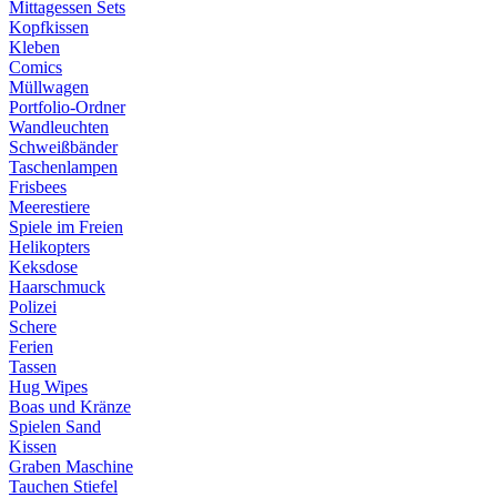
Mittagessen Sets
Kopfkissen
Kleben
Comics
Müllwagen
Portfolio-Ordner
Wandleuchten
Schweißbänder
Taschenlampen
Frisbees
Meerestiere
Spiele im Freien
Helikopters
Keksdose
Haarschmuck
Polizei
Schere
Ferien
Tassen
Hug Wipes
Boas und Kränze
Spielen Sand
Kissen
Graben Maschine
Tauchen Stiefel