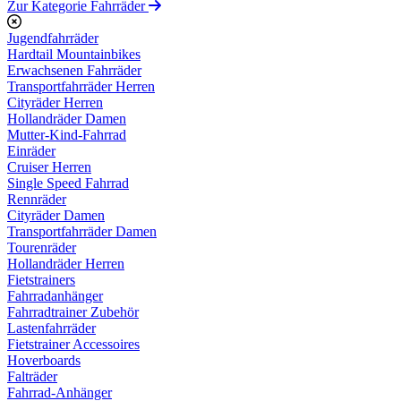
Zur Kategorie Fahrräder
Jugendfahrräder
Hardtail Mountainbikes
Erwachsenen Fahrräder
Transportfahrräder Herren
Cityräder Herren
Hollandräder Damen
Mutter-Kind-Fahrrad
Einräder
Cruiser Herren
Single Speed Fahrrad
Rennräder
Cityräder Damen
Transportfahrräder Damen
Tourenräder
Hollandräder Herren
Fietstrainers
Fahrradanhänger
Fahrradtrainer Zubehör
Lastenfahrräder
Fietstrainer Accessoires
Hoverboards
Falträder
Fahrrad-Anhänger