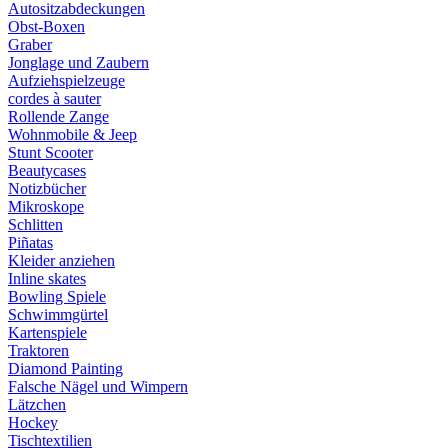
Autositzabdeckungen
Obst-Boxen
Graber
Jonglage und Zaubern
Aufziehspielzeuge
cordes à sauter
Rollende Zange
Wohnmobile & Jeep
Stunt Scooter
Beautycases
Notizbücher
Mikroskope
Schlitten
Piñatas
Kleider anziehen
Inline skates
Bowling Spiele
Schwimmgürtel
Kartenspiele
Traktoren
Diamond Painting
Falsche Nägel und Wimpern
Lätzchen
Hockey
Tischtextilien