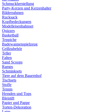
Schmuckherstellung
Party-Kerzen und Kerzenhalter
Bilderrahmen
Rucksack
Kopfbedeckungen
Modelleisenbahnset
Quizzes
Basketball
Teppiche
Badewannenspielzeug
Grillzubehör
Teller
Falten
Sand Scoops
Ramps
Schminksets
Tiere auf dem Bauernhof
Tischsets
Stoffe
Tennis
Hemden und Tops
Bleistift
Papier und Pappe
Torten-Dekoration
Leim