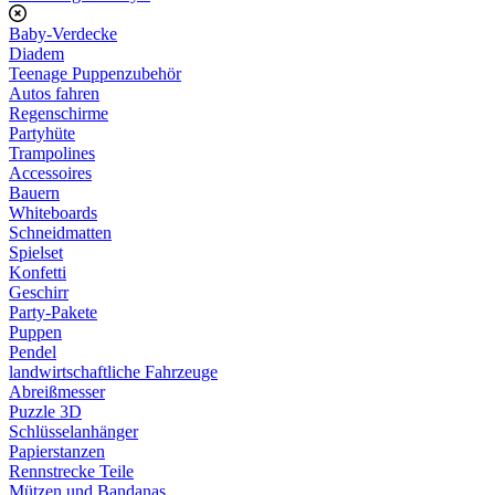
Baby-Verdecke
Diadem
Teenage Puppenzubehör
Autos fahren
Regenschirme
Partyhüte
Trampolines
Accessoires
Bauern
Whiteboards
Schneidmatten
Spielset
Konfetti
Geschirr
Party-Pakete
Puppen
Pendel
landwirtschaftliche Fahrzeuge
Abreißmesser
Puzzle 3D
Schlüsselanhänger
Papierstanzen
Rennstrecke Teile
Mützen und Bandanas