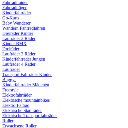
Fahrradtrainer
Fahrradträger
Kinderfahrräder
Go-Karts
Baby Wanderer
Wandern Fahrradfahren
Dreiräder Kinder
Laufräder 2 Räder
Kinder BMX
Dreiräder
Laufräder 3 Räder
Kinderfahrräder Jungen
Laufräder 4 Räder
Laufräder
Transport Fahrräder Kinder
Buggys
Kinderfahrräder Mädchen
Freestyle
Elektrofahrräder
Elektrische mountainbikes
Elektro-Faltrad
Elektrische Stadträder
Elektrische Transportfahrräder
Roller
Erwachsene Roller