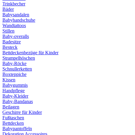
Trinkbecher
Bäder
Babysandalen
Babyhandschuhe
Wandtattoos
Stillen
Baby-overalls
Badesitze
Besteck
Bettdeckenbezüge für Kinder
Strampelhöschen
Baby-Röcke
Schnullerketten
Boxteppiche
Kissen
Babygummis
Handpflege
Baby-Kleider
Baby-Bandanas
Beilagen
Geschirre für Kinder
Fußtaschen
Bettdecken
Babypantoffeln
Dekoration Accessoires