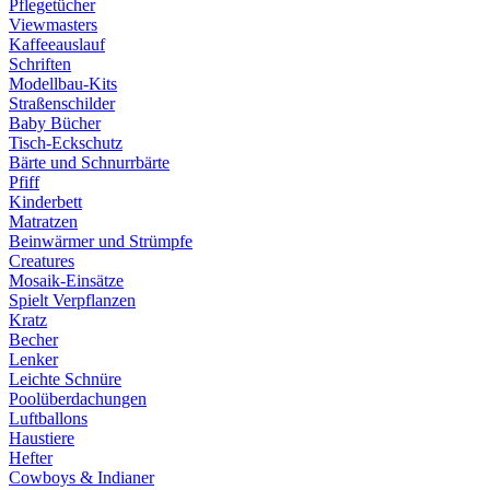
Pflegetücher
Viewmasters
Kaffeeauslauf
Schriften
Modellbau-Kits
Straßenschilder
Baby Bücher
Tisch-Eckschutz
Bärte und Schnurrbärte
Pfiff
Kinderbett
Matratzen
Beinwärmer und Strümpfe
Creatures
Mosaik-Einsätze
Spielt Verpflanzen
Kratz
Becher
Lenker
Leichte Schnüre
Poolüberdachungen
Luftballons
Haustiere
Hefter
Cowboys & Indianer