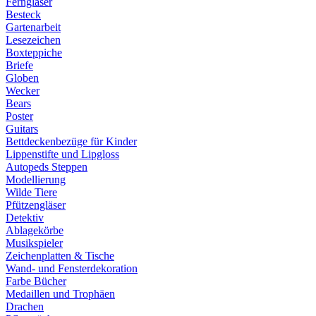
Ferngläser
Besteck
Gartenarbeit
Lesezeichen
Boxteppiche
Briefe
Globen
Wecker
Bears
Poster
Guitars
Bettdeckenbezüge für Kinder
Lippenstifte und Lipgloss
Autopeds Steppen
Modellierung
Wilde Tiere
Pfützengläser
Detektiv
Ablagekörbe
Musikspieler
Zeichenplatten & Tische
Wand- und Fensterdekoration
Farbe Bücher
Medaillen und Trophäen
Drachen