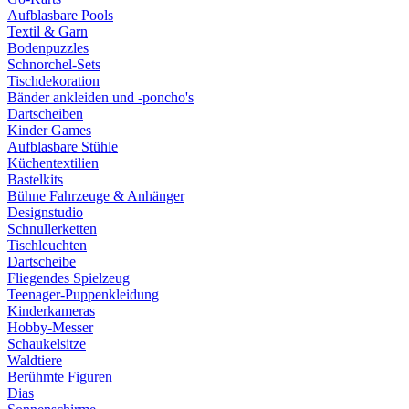
Aufblasbare Pools
Textil & Garn
Bodenpuzzles
Schnorchel-Sets
Tischdekoration
Bänder ankleiden und -poncho's
Dartscheiben
Kinder Games
Aufblasbare Stühle
Küchentextilien
Bastelkits
Bühne Fahrzeuge & Anhänger
Designstudio
Schnullerketten
Tischleuchten
Dartscheibe
Fliegendes Spielzeug
Teenager-Puppenkleidung
Kinderkameras
Hobby-Messer
Schaukelsitze
Waldtiere
Berühmte Figuren
Dias