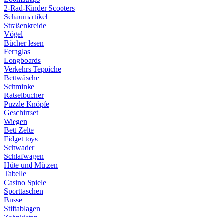
2-Rad-Kinder Scooters
Schaumartikel
Straßenkreide
Vögel
Bücher lesen
Fernglas
Longboards
Verkehrs Teppiche
Bettwäsche
Schminke
Rätselbücher
Puzzle Knöpfe
Geschirrset
Wiegen
Bett Zelte
Fidget toys
Schwader
Schlafwagen
Hüte und Mützen
Tabelle
Casino Spiele
Sporttaschen
Busse
Stiftablagen