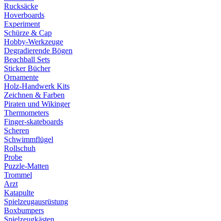
Rucksäcke
Hoverboards
Experiment
Schürze & Cap
Hobby-Werkzeuge
Degradierende Bögen
Beachball Sets
Sticker Bücher
Ornamente
Holz-Handwerk Kits
Zeichnen & Farben
Piraten und Wikinger
Thermometers
Finger-skateboards
Scheren
Schwimmflügel
Rollschuh
Probe
Puzzle-Matten
Trommel
Arzt
Katapulte
Spielzeugausrüstung
Boxbumpers
Spielzeugkästen