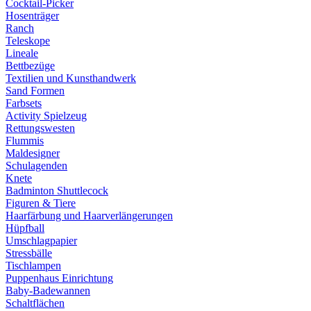
Cocktail-Picker
Hosenträger
Ranch
Teleskope
Lineale
Bettbezüge
Textilien und Kunsthandwerk
Sand Formen
Farbsets
Activity Spielzeug
Rettungswesten
Flummis
Maldesigner
Schulagenden
Knete
Badminton Shuttlecock
Figuren & Tiere
Haarfärbung und Haarverlängerungen
Hüpfball
Umschlagpapier
Stressbälle
Tischlampen
Puppenhaus Einrichtung
Baby-Badewannen
Schaltflächen