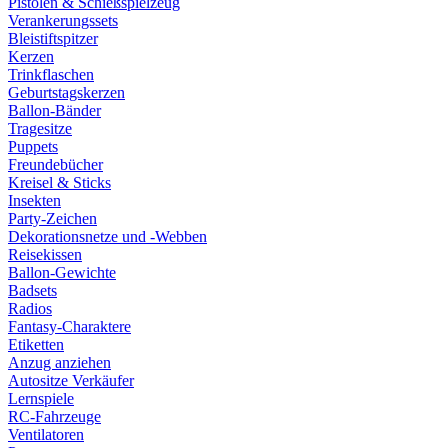
Pistolen & Schießspielzeug
Verankerungssets
Bleistiftspitzer
Kerzen
Trinkflaschen
Geburtstagskerzen
Ballon-Bänder
Tragesitze
Puppets
Freundebücher
Kreisel & Sticks
Insekten
Party-Zeichen
Dekorationsnetze und -Webben
Reisekissen
Ballon-Gewichte
Badsets
Radios
Fantasy-Charaktere
Etiketten
Anzug anziehen
Autositze Verkäufer
Lernspiele
RC-Fahrzeuge
Ventilatoren