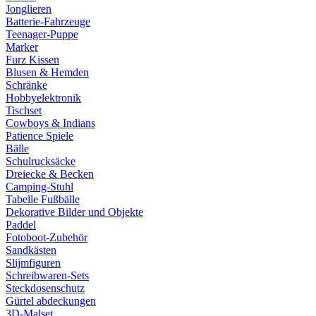
Jonglieren
Batterie-Fahrzeuge
Teenager-Puppe
Marker
Furz Kissen
Blusen & Hemden
Schränke
Hobbyelektronik
Tischset
Cowboys & Indians
Patience Spiele
Bälle
Schulrucksäcke
Dreiecke & Becken
Camping-Stuhl
Tabelle Fußbälle
Dekorative Bilder und Objekte
Paddel
Fotoboot-Zubehör
Sandkästen
Slijmfiguren
Schreibwaren-Sets
Steckdosenschutz
Gürtel abdeckungen
3D-Malset