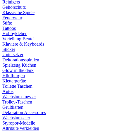
Reinigers
Gehörschutz
Klassische Spiele
Feuerwehr
Stifte
Tattoos
Hobbykleber
Verteilung Beutel
Klaviere & Keyboards
Sticker
Untersetzer
Dekorationsspiralen
Spielzeug Küchen
Glow in the dark
Hüpfburgen
Klettergeräte
Toilette Taschen
Autos
Wachstumsmesser
Trolley-Taschen
Grußkarten
Dekoration Accessoires
Wachstumseier
Styropor-Modelle
Attribute verkleiden