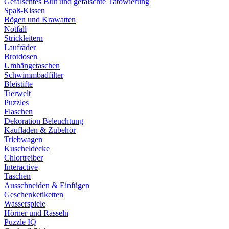
Gefälschtes Blut und gefälschte Tätowierung
Spaß-Kissen
Bögen und Krawatten
Notfall
Strickleitern
Laufräder
Brotdosen
Umhängetaschen
Schwimmbadfilter
Bleistifte
Tierwelt
Puzzles
Flaschen
Dekoration Beleuchtung
Kaufladen & Zubehör
Triebwagen
Kuscheldecke
Chlortreiber
Interactive
Taschen
Ausschneiden & Einfügen
Geschenketiketten
Wasserspiele
Hörner und Rasseln
Puzzle IQ