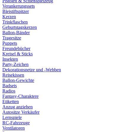
Pistolen & Schießspielzeug
Verankerungssets
Bleistiftspitzer
Kerzen
Trinkflaschen
Geburtstagskerzen
Ballon-Bänder
Tragesitze
Puppets
Freundebücher
Kreisel & Sticks
Insekten
Party-Zeichen
Dekorationsnetze und -Webben
Reisekissen
Ballon-Gewichte
Badsets
Radios
Fantasy-Charaktere
Etiketten
Anzug anziehen
Autositze Verkäufer
Lernspiele
RC-Fahrzeuge
Ventilatoren