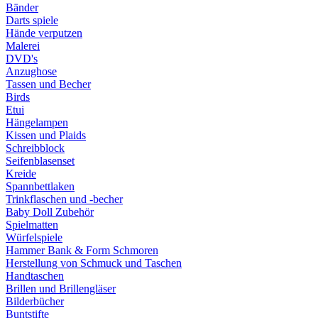
Bänder
Darts spiele
Hände verputzen
Malerei
DVD's
Anzughose
Tassen und Becher
Birds
Etui
Hängelampen
Kissen und Plaids
Schreibblock
Seifenblasenset
Kreide
Spannbettlaken
Trinkflaschen und -becher
Baby Doll Zubehör
Spielmatten
Würfelspiele
Hammer Bank & Form Schmoren
Herstellung von Schmuck und Taschen
Handtaschen
Brillen und Brillengläser
Bilderbücher
Buntstifte