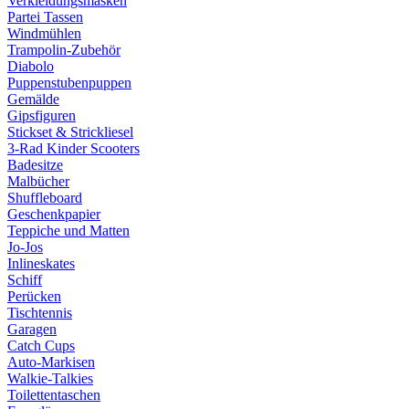
Verkleidungsmasken
Partei Tassen
Windmühlen
Trampolin-Zubehör
Diabolo
Puppenstubenpuppen
Gemälde
Gipsfiguren
Stickset & Strickliesel
3-Rad Kinder Scooters
Badesitze
Malbücher
Shuffleboard
Geschenkpapier
Teppiche und Matten
Jo-Jos
Inlineskates
Schiff
Perücken
Tischtennis
Garagen
Catch Cups
Auto-Markisen
Walkie-Talkies
Toilettentaschen