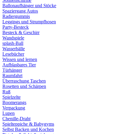
Sonnenschirme
Ballonaufhänger und Stöcke
Spaziergang Autos
Radiergummis
Leggings und Strumpfhosen
Party-Besteck
Besteck & Geschirr
Wandspiele
splash-Ball
Wasserbälle
Lesebücher
Wissen und lernen
Aufblasbares Tier
Türhänger
Raumfahrt
Überraschung Taschen
Rosetten und Schärpen
Ruß
Spielzelte
Boomerangs
Verpackung
Lupen
Chenille-Draht
Spielteppiche & Babygyms
Selbst Backen und Kochen