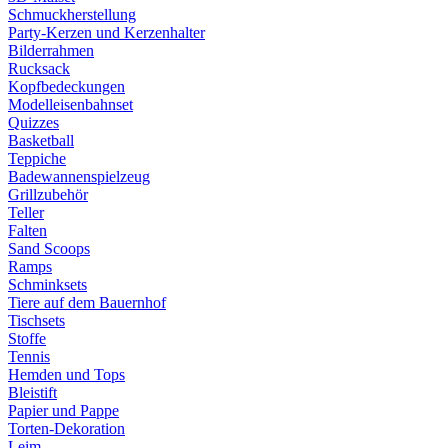
Schmuckherstellung
Party-Kerzen und Kerzenhalter
Bilderrahmen
Rucksack
Kopfbedeckungen
Modelleisenbahnset
Quizzes
Basketball
Teppiche
Badewannenspielzeug
Grillzubehör
Teller
Falten
Sand Scoops
Ramps
Schminksets
Tiere auf dem Bauernhof
Tischsets
Stoffe
Tennis
Hemden und Tops
Bleistift
Papier und Pappe
Torten-Dekoration
Leim