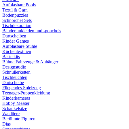
Aufblasbare Pools
Textil & Garn
Bodenpuzzles
Schnorchel-Sets
Tischdekoration
Bänder ankleiden und -poncho's
Dartscheiben
Kinder Games
Aufblasbare Stühle
Küchentextilien
Bastelkits
Bühne Fahrzeuge & Anhänger
Designstudio
Schnullerketten
Tischleuchten
Dartscheibe
Fliegendes Spielzeug
Teenager-Puppenkleidung
Kinderkameras
Hobby-Messer
Schaukelsitze
Waldtiere
Berühmte Figuren
Dias