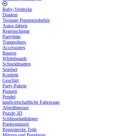
Baby-Verdecke
Diadem
Teenage Puppenzubehör
Autos fahren
Regenschirme
Partyhüte
Trampolines
Accessoires
Bauern
Whiteboards
Schneidmatten
Spielset
Konfetti
Geschirr
Party-Pakete
Puppen
Pendel
landwirtschaftliche Fahrzeuge
Abreißmesser
Puzzle 3D
Schlüsselanhänger
Papierstanzen
Rennstrecke Teile
Mützen und Bandanas