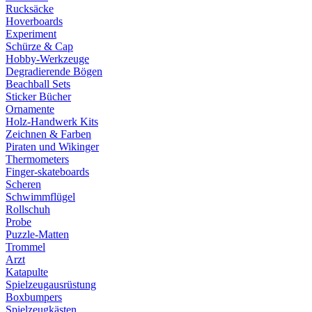
Rucksäcke
Hoverboards
Experiment
Schürze & Cap
Hobby-Werkzeuge
Degradierende Bögen
Beachball Sets
Sticker Bücher
Ornamente
Holz-Handwerk Kits
Zeichnen & Farben
Piraten und Wikinger
Thermometers
Finger-skateboards
Scheren
Schwimmflügel
Rollschuh
Probe
Puzzle-Matten
Trommel
Arzt
Katapulte
Spielzeugausrüstung
Boxbumpers
Spielzeugkästen