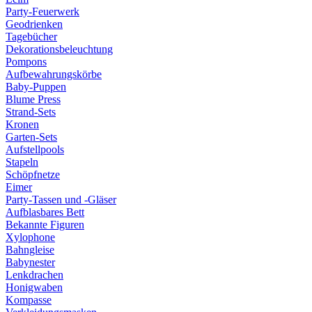
Party-Feuerwerk
Geodrienken
Tagebücher
Dekorationsbeleuchtung
Pompons
Aufbewahrungskörbe
Baby-Puppen
Blume Press
Strand-Sets
Kronen
Garten-Sets
Aufstellpools
Stapeln
Schöpfnetze
Eimer
Party-Tassen und -Gläser
Aufblasbares Bett
Bekannte Figuren
Xylophone
Bahngleise
Babynester
Lenkdrachen
Honigwaben
Kompasse