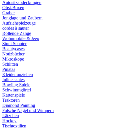
Autositzabdeckungen
Obst-Boxen
Graber
Jonglage und Zaubern
Aufziehspielzeuge
cordes à sauter
Rollende Zange
Wohnmobile & Jeep
Stunt Scooter
Beautycases
Notizbücher
Mikroskope
Schlitten
Piñatas
Kleider anziehen
Inline skates
Bowling Spiele
Schwimmgürtel
Kartenspiele
Traktoren
Diamond Painting
Falsche Nägel und Wimpern
Lätzchen
Hockey
Tischtextilien