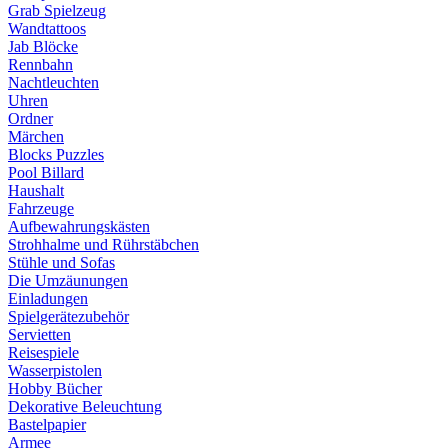
Grab Spielzeug
Wandtattoos
Jab Blöcke
Rennbahn
Nachtleuchten
Uhren
Ordner
Märchen
Blocks Puzzles
Pool Billard
Haushalt
Fahrzeuge
Aufbewahrungskästen
Strohhalme und Rührstäbchen
Stühle und Sofas
Die Umzäunungen
Einladungen
Spielgerätezubehör
Servietten
Reisespiele
Wasserpistolen
Hobby Bücher
Dekorative Beleuchtung
Bastelpapier
Armee