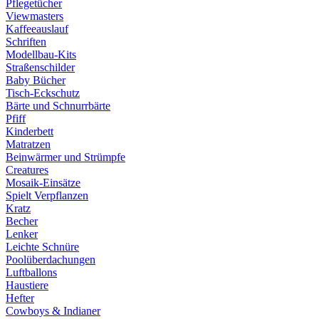
Pflegetücher
Viewmasters
Kaffeeauslauf
Schriften
Modellbau-Kits
Straßenschilder
Baby Bücher
Tisch-Eckschutz
Bärte und Schnurrbärte
Pfiff
Kinderbett
Matratzen
Beinwärmer und Strümpfe
Creatures
Mosaik-Einsätze
Spielt Verpflanzen
Kratz
Becher
Lenker
Leichte Schnüre
Poolüberdachungen
Luftballons
Haustiere
Hefter
Cowboys & Indianer