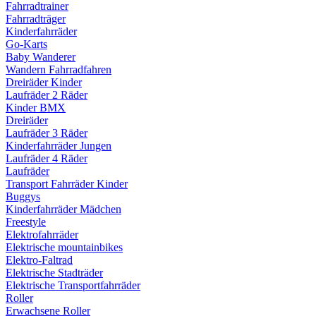
Fahrradtrainer
Fahrradträger
Kinderfahrräder
Go-Karts
Baby Wanderer
Wandern Fahrradfahren
Dreiräder Kinder
Laufräder 2 Räder
Kinder BMX
Dreiräder
Laufräder 3 Räder
Kinderfahrräder Jungen
Laufräder 4 Räder
Laufräder
Transport Fahrräder Kinder
Buggys
Kinderfahrräder Mädchen
Freestyle
Elektrofahrräder
Elektrische mountainbikes
Elektro-Faltrad
Elektrische Stadträder
Elektrische Transportfahrräder
Roller
Erwachsene Roller