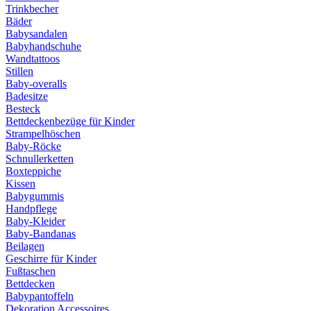
Trinkbecher
Bäder
Babysandalen
Babyhandschuhe
Wandtattoos
Stillen
Baby-overalls
Badesitze
Besteck
Bettdeckenbezüge für Kinder
Strampelhöschen
Baby-Röcke
Schnullerketten
Boxteppiche
Kissen
Babygummis
Handpflege
Baby-Kleider
Baby-Bandanas
Beilagen
Geschirre für Kinder
Fußtaschen
Bettdecken
Babypantoffeln
Dekoration Accessoires