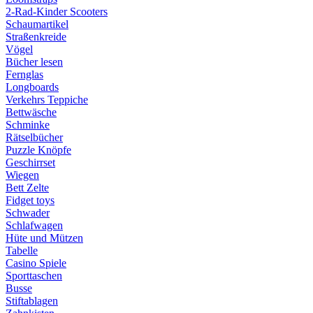
2-Rad-Kinder Scooters
Schaumartikel
Straßenkreide
Vögel
Bücher lesen
Fernglas
Longboards
Verkehrs Teppiche
Bettwäsche
Schminke
Rätselbücher
Puzzle Knöpfe
Geschirrset
Wiegen
Bett Zelte
Fidget toys
Schwader
Schlafwagen
Hüte und Mützen
Tabelle
Casino Spiele
Sporttaschen
Busse
Stiftablagen