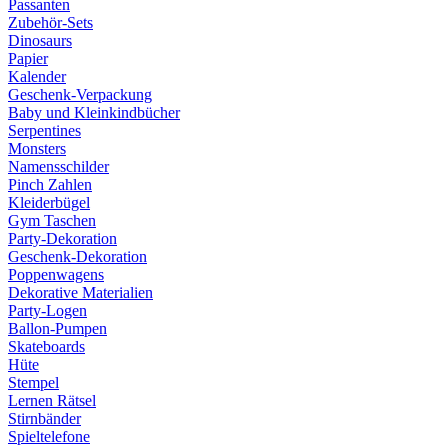
Passanten
Zubehör-Sets
Dinosaurs
Papier
Kalender
Geschenk-Verpackung
Baby und Kleinkindbücher
Serpentines
Monsters
Namensschilder
Pinch Zahlen
Kleiderbügel
Gym Taschen
Party-Dekoration
Geschenk-Dekoration
Poppenwagens
Dekorative Materialien
Party-Logen
Ballon-Pumpen
Skateboards
Hüte
Stempel
Lernen Rätsel
Stirnbänder
Spieltelefone