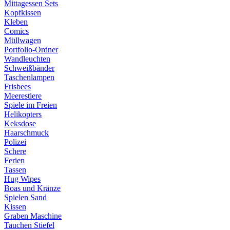
Mittagessen Sets
Kopfkissen
Kleben
Comics
Müllwagen
Portfolio-Ordner
Wandleuchten
Schweißbänder
Taschenlampen
Frisbees
Meerestiere
Spiele im Freien
Helikopters
Keksdose
Haarschmuck
Polizei
Schere
Ferien
Tassen
Hug Wipes
Boas und Kränze
Spielen Sand
Kissen
Graben Maschine
Tauchen Stiefel