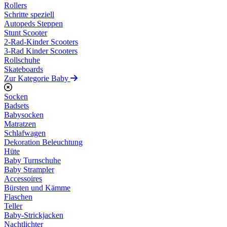
Rollers
Schritte speziell
Autopeds Steppen
Stunt Scooter
2-Rad-Kinder Scooters
3-Rad Kinder Scooters
Rollschuhe
Skateboards
Zur Kategorie Baby
Socken
Badsets
Babysocken
Matratzen
Schlafwagen
Dekoration Beleuchtung
Hüte
Baby Turnschuhe
Baby Strampler
Accessoires
Bürsten und Kämme
Flaschen
Teller
Baby-Strickjacken
Nachtlichter