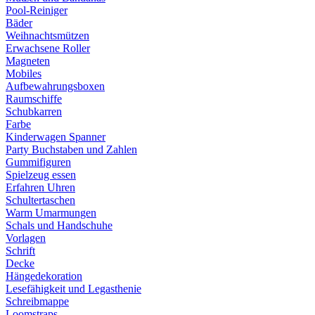
Pool-Reiniger
Bäder
Weihnachtsmützen
Erwachsene Roller
Magneten
Mobiles
Aufbewahrungsboxen
Raumschiffe
Schubkarren
Farbe
Kinderwagen Spanner
Party Buchstaben und Zahlen
Gummifiguren
Spielzeug essen
Erfahren Uhren
Schultertaschen
Warm Umarmungen
Schals und Handschuhe
Vorlagen
Schrift
Decke
Hängedekoration
Lesefähigkeit und Legasthenie
Schreibmappe
Loomstraps