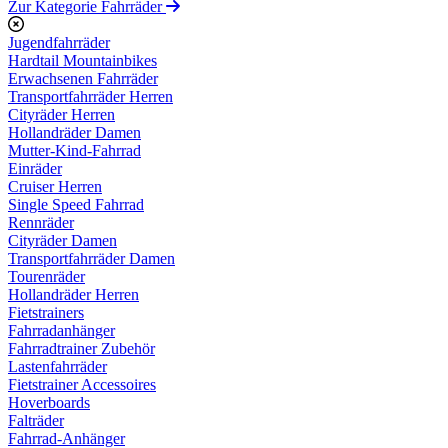
Zur Kategorie Fahrräder
Jugendfahrräder
Hardtail Mountainbikes
Erwachsenen Fahrräder
Transportfahrräder Herren
Cityräder Herren
Hollandräder Damen
Mutter-Kind-Fahrrad
Einräder
Cruiser Herren
Single Speed Fahrrad
Rennräder
Cityräder Damen
Transportfahrräder Damen
Tourenräder
Hollandräder Herren
Fietstrainers
Fahrradanhänger
Fahrradtrainer Zubehör
Lastenfahrräder
Fietstrainer Accessoires
Hoverboards
Falträder
Fahrrad-Anhänger