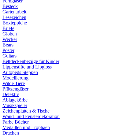
Ferngläser
Besteck
Gartenarbeit
Lesezeichen
Boxteppiche
Briefe
Globen
Wecker
Bears
Poster
Guitars
Bettdeckenbezüge für Kinder
Lippenstifte und Lipgloss
Autopeds Steppen
Modellierung
Wilde Tiere
Pfützengläser
Detektiv
Ablagekörbe
Musikspieler
Zeichenplatten & Tische
Wand- und Fensterdekoration
Farbe Bücher
Medaillen und Trophäen
Drachen