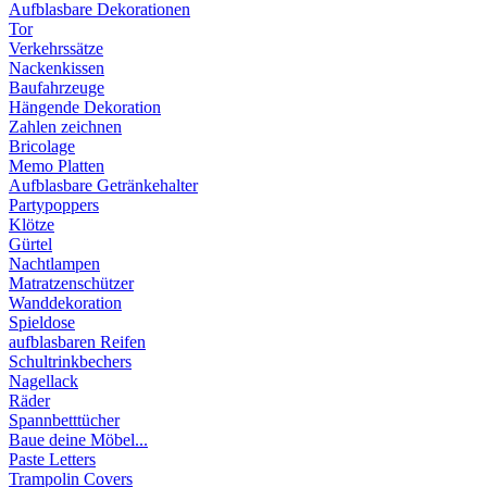
Aufblasbare Dekorationen
Tor
Verkehrssätze
Nackenkissen
Baufahrzeuge
Hängende Dekoration
Zahlen zeichnen
Bricolage
Memo Platten
Aufblasbare Getränkehalter
Partypoppers
Klötze
Gürtel
Nachtlampen
Matratzenschützer
Wanddekoration
Spieldose
aufblasbaren Reifen
Schultrinkbechers
Nagellack
Räder
Spannbetttücher
Baue deine Möbel...
Paste Letters
Trampolin Covers