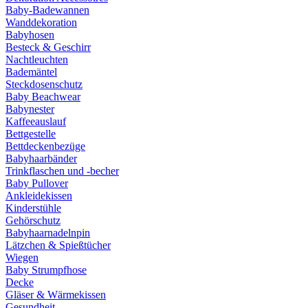
Baby-Badewannen
Wanddekoration
Babyhosen
Besteck & Geschirr
Nachtleuchten
Bademäntel
Steckdosenschutz
Baby Beachwear
Babynester
Kaffeeauslauf
Bettgestelle
Bettdeckenbezüge
Babyhaarbänder
Trinkflaschen und -becher
Baby Pullover
Ankleidekissen
Kinderstühle
Gehörschutz
Babyhaarnadelnpin
Lätzchen & Spießtücher
Wiegen
Baby Strumpfhose
Decke
Gläser & Wärmekissen
Gesundheit