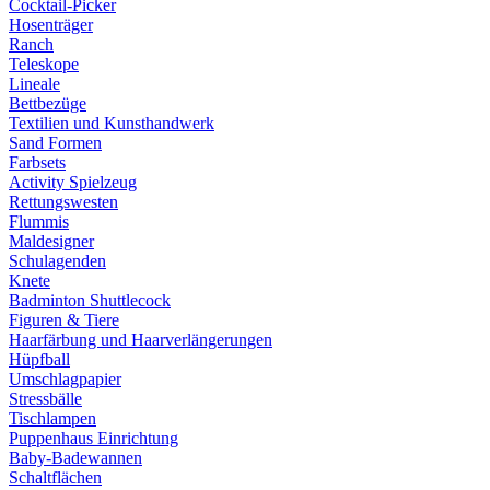
Cocktail-Picker
Hosenträger
Ranch
Teleskope
Lineale
Bettbezüge
Textilien und Kunsthandwerk
Sand Formen
Farbsets
Activity Spielzeug
Rettungswesten
Flummis
Maldesigner
Schulagenden
Knete
Badminton Shuttlecock
Figuren & Tiere
Haarfärbung und Haarverlängerungen
Hüpfball
Umschlagpapier
Stressbälle
Tischlampen
Puppenhaus Einrichtung
Baby-Badewannen
Schaltflächen