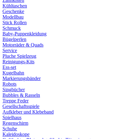
Zahnkisten
Kühltaschen
Geschenke
Modellbau
Stick Rollen
Schmuck
Baby-Puppenkleidung
Bügelperlen
Motorräder & Quads
Service
Pluche Spielzeug
Reinigungs-Kits
Ess-set
Kugelbahn
Markierungsbänder
Robots
Singbücher
Bubbles & Rasseln
Treppe Feder
Gesellschaftsspiele
Aufkleber und Klebeband
Spielhaus
Regenschirm
Schuhe
Kaleidoskope