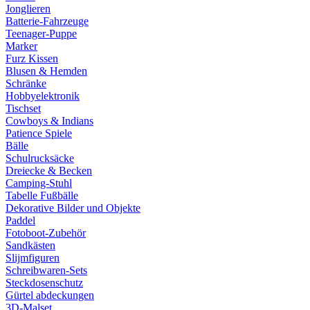
Jonglieren
Batterie-Fahrzeuge
Teenager-Puppe
Marker
Furz Kissen
Blusen & Hemden
Schränke
Hobbyelektronik
Tischset
Cowboys & Indians
Patience Spiele
Bälle
Schulrucksäcke
Dreiecke & Becken
Camping-Stuhl
Tabelle Fußbälle
Dekorative Bilder und Objekte
Paddel
Fotoboot-Zubehör
Sandkästen
Slijmfiguren
Schreibwaren-Sets
Steckdosenschutz
Gürtel abdeckungen
3D-Malset