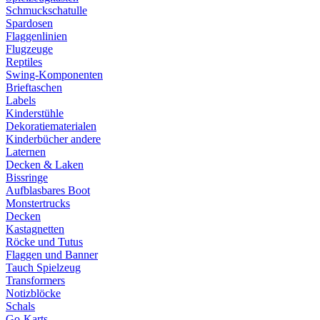
Schmuckschatulle
Spardosen
Flaggenlinien
Flugzeuge
Reptiles
Swing-Komponenten
Brieftaschen
Labels
Kinderstühle
Dekoratiematerialen
Kinderbücher andere
Laternen
Decken & Laken
Bissringe
Aufblasbares Boot
Monstertrucks
Decken
Kastagnetten
Röcke und Tutus
Flaggen und Banner
Tauch Spielzeug
Transformers
Notizblöcke
Schals
Go-Karts