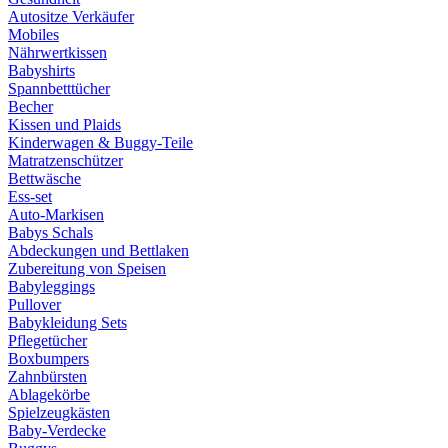
Autositze Verkäufer
Mobiles
Nährwertkissen
Babyshirts
Spannbetttücher
Becher
Kissen und Plaids
Kinderwagen & Buggy-Teile
Matratzenschützer
Bettwäsche
Ess-set
Auto-Markisen
Babys Schals
Abdeckungen und Bettlaken
Zubereitung von Speisen
Babyleggings
Pullover
Babykleidung Sets
Pflegetücher
Boxbumpers
Zahnbürsten
Ablagekörbe
Spielzeugkästen
Baby-Verdecke