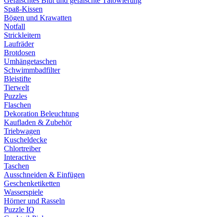
Gefälschtes Blut und gefälschte Tätowierung
Spaß-Kissen
Bögen und Krawatten
Notfall
Strickleitern
Laufräder
Brotdosen
Umhängetaschen
Schwimmbadfilter
Bleistifte
Tierwelt
Puzzles
Flaschen
Dekoration Beleuchtung
Kaufladen & Zubehör
Triebwagen
Kuscheldecke
Chlortreiber
Interactive
Taschen
Ausschneiden & Einfügen
Geschenketiketten
Wasserspiele
Hörner und Rasseln
Puzzle IQ