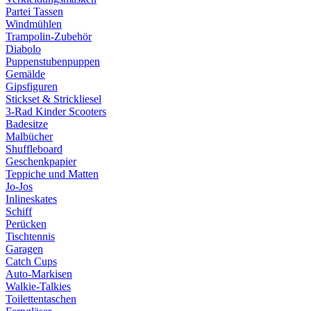
Partei Tassen
Windmühlen
Trampolin-Zubehör
Diabolo
Puppenstubenpuppen
Gemälde
Gipsfiguren
Stickset & Strickliesel
3-Rad Kinder Scooters
Badesitze
Malbücher
Shuffleboard
Geschenkpapier
Teppiche und Matten
Jo-Jos
Inlineskates
Schiff
Perücken
Tischtennis
Garagen
Catch Cups
Auto-Markisen
Walkie-Talkies
Toilettentaschen