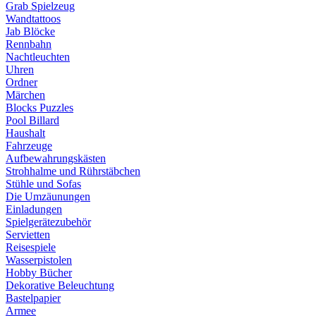
Grab Spielzeug
Wandtattoos
Jab Blöcke
Rennbahn
Nachtleuchten
Uhren
Ordner
Märchen
Blocks Puzzles
Pool Billard
Haushalt
Fahrzeuge
Aufbewahrungskästen
Strohhalme und Rührstäbchen
Stühle und Sofas
Die Umzäunungen
Einladungen
Spielgerätezubehör
Servietten
Reisespiele
Wasserpistolen
Hobby Bücher
Dekorative Beleuchtung
Bastelpapier
Armee