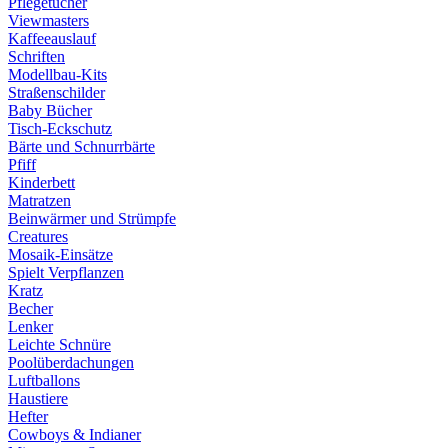
Pflegetücher
Viewmasters
Kaffeeauslauf
Schriften
Modellbau-Kits
Straßenschilder
Baby Bücher
Tisch-Eckschutz
Bärte und Schnurrbärte
Pfiff
Kinderbett
Matratzen
Beinwärmer und Strümpfe
Creatures
Mosaik-Einsätze
Spielt Verpflanzen
Kratz
Becher
Lenker
Leichte Schnüre
Poolüberdachungen
Luftballons
Haustiere
Hefter
Cowboys & Indianer