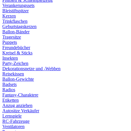
Pistolen & Schießspielzeug
Verankerungssets
Bleistiftspitzer
Kerzen
Trinkflaschen
Geburtstagskerzen
Ballon-Bänder
Tragesitze
Puppets
Freundebücher
Kreisel & Sticks
Insekten
Party-Zeichen
Dekorationsnetze und -Webben
Reisekissen
Ballon-Gewichte
Badsets
Radios
Fantasy-Charaktere
Etiketten
Anzug anziehen
Autositze Verkäufer
Lernspiele
RC-Fahrzeuge
Ventilatoren