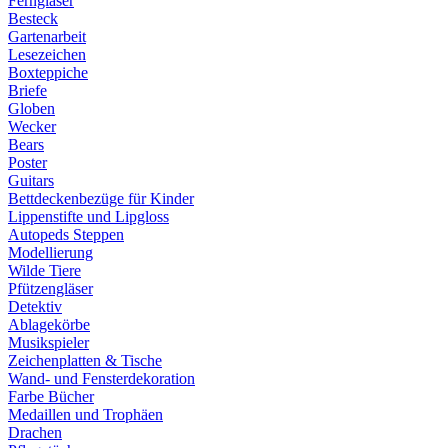
Ferngläser
Besteck
Gartenarbeit
Lesezeichen
Boxteppiche
Briefe
Globen
Wecker
Bears
Poster
Guitars
Bettdeckenbezüge für Kinder
Lippenstifte und Lipgloss
Autopeds Steppen
Modellierung
Wilde Tiere
Pfützengläser
Detektiv
Ablagekörbe
Musikspieler
Zeichenplatten & Tische
Wand- und Fensterdekoration
Farbe Bücher
Medaillen und Trophäen
Drachen