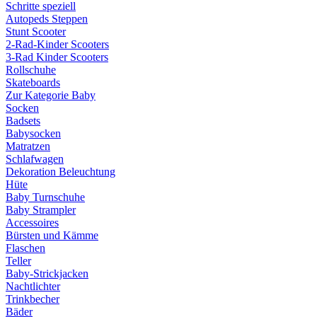
Schritte speziell
Autopeds Steppen
Stunt Scooter
2-Rad-Kinder Scooters
3-Rad Kinder Scooters
Rollschuhe
Skateboards
Zur Kategorie Baby
Socken
Badsets
Babysocken
Matratzen
Schlafwagen
Dekoration Beleuchtung
Hüte
Baby Turnschuhe
Baby Strampler
Accessoires
Bürsten und Kämme
Flaschen
Teller
Baby-Strickjacken
Nachtlichter
Trinkbecher
Bäder