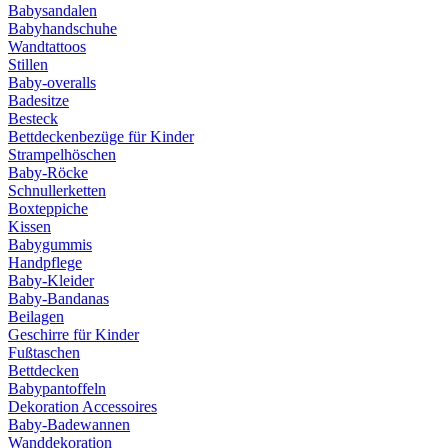
Babysandalen
Babyhandschuhe
Wandtattoos
Stillen
Baby-overalls
Badesitze
Besteck
Bettdeckenbezüge für Kinder
Strampelhöschen
Baby-Röcke
Schnullerketten
Boxteppiche
Kissen
Babygummis
Handpflege
Baby-Kleider
Baby-Bandanas
Beilagen
Geschirre für Kinder
Fußtaschen
Bettdecken
Babypantoffeln
Dekoration Accessoires
Baby-Badewannen
Wanddekoration