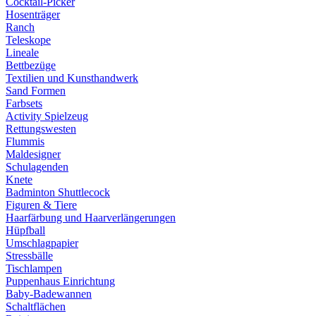
Cocktail-Picker
Hosenträger
Ranch
Teleskope
Lineale
Bettbezüge
Textilien und Kunsthandwerk
Sand Formen
Farbsets
Activity Spielzeug
Rettungswesten
Flummis
Maldesigner
Schulagenden
Knete
Badminton Shuttlecock
Figuren & Tiere
Haarfärbung und Haarverlängerungen
Hüpfball
Umschlagpapier
Stressbälle
Tischlampen
Puppenhaus Einrichtung
Baby-Badewannen
Schaltflächen