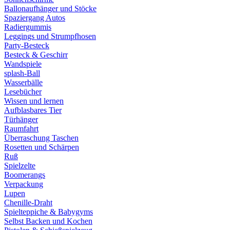
Ballonaufhänger und Stöcke
Spaziergang Autos
Radiergummis
Leggings und Strumpfhosen
Party-Besteck
Besteck & Geschirr
Wandspiele
splash-Ball
Wasserbälle
Lesebücher
Wissen und lernen
Aufblasbares Tier
Türhänger
Raumfahrt
Überraschung Taschen
Rosetten und Schärpen
Ruß
Spielzelte
Boomerangs
Verpackung
Lupen
Chenille-Draht
Spielteppiche & Babygyms
Selbst Backen und Kochen