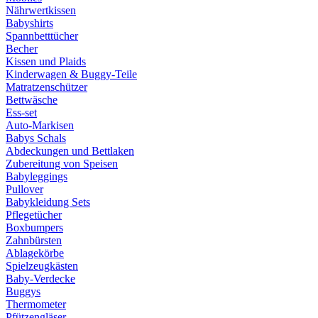
Nährwertkissen
Babyshirts
Spannbetttücher
Becher
Kissen und Plaids
Kinderwagen & Buggy-Teile
Matratzenschützer
Bettwäsche
Ess-set
Auto-Markisen
Babys Schals
Abdeckungen und Bettlaken
Zubereitung von Speisen
Babyleggings
Pullover
Babykleidung Sets
Pflegetücher
Boxbumpers
Zahnbürsten
Ablagekörbe
Spielzeugkästen
Baby-Verdecke
Buggys
Thermometer
Pfützengläser