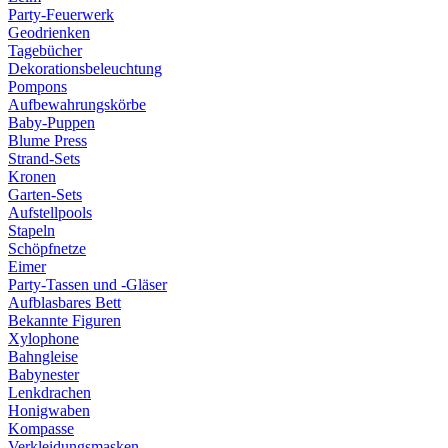
Party-Feuerwerk
Geodrienken
Tagebücher
Dekorationsbeleuchtung
Pompons
Aufbewahrungskörbe
Baby-Puppen
Blume Press
Strand-Sets
Kronen
Garten-Sets
Aufstellpools
Stapeln
Schöpfnetze
Eimer
Party-Tassen und -Gläser
Aufblasbares Bett
Bekannte Figuren
Xylophone
Bahngleise
Babynester
Lenkdrachen
Honigwaben
Kompasse
Verkleidungsmasken