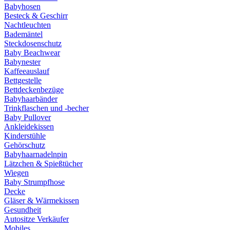
Babyhosen
Besteck & Geschirr
Nachtleuchten
Bademäntel
Steckdosenschutz
Baby Beachwear
Babynester
Kaffeeauslauf
Bettgestelle
Bettdeckenbezüge
Babyhaarbänder
Trinkflaschen und -becher
Baby Pullover
Ankleidekissen
Kinderstühle
Gehörschutz
Babyhaarnadelnpin
Lätzchen & Spießtücher
Wiegen
Baby Strumpfhose
Decke
Gläser & Wärmekissen
Gesundheit
Autositze Verkäufer
Mobiles