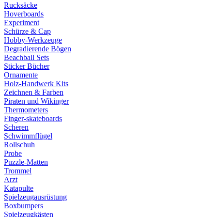
Rucksäcke
Hoverboards
Experiment
Schürze & Cap
Hobby-Werkzeuge
Degradierende Bögen
Beachball Sets
Sticker Bücher
Ornamente
Holz-Handwerk Kits
Zeichnen & Farben
Piraten und Wikinger
Thermometers
Finger-skateboards
Scheren
Schwimmflügel
Rollschuh
Probe
Puzzle-Matten
Trommel
Arzt
Katapulte
Spielzeugausrüstung
Boxbumpers
Spielzeugkästen