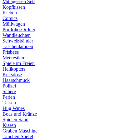
Mittagessen Sets
Kopfkissen
Kleben
Comics
Müllwagen
Portfolio-Ordner
Wandleuchten
Schweißbänder
Taschenlampen
Frisbees
Meerestiere
Spiele im Freien
Helikopters
Keksdose
Haarschmuck
Polizei
Schere
Ferien
Tassen
Hug Wipes
Boas und Kränze
Spielen Sand
Kissen
Graben Maschine
Tauchen Stiefel