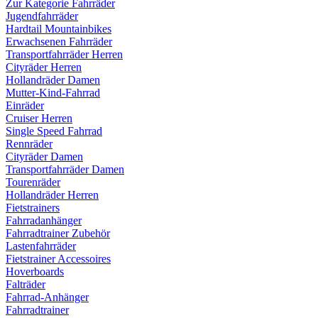
Zur Kategorie Fahrräder
Jugendfahrräder
Hardtail Mountainbikes
Erwachsenen Fahrräder
Transportfahrräder Herren
Cityräder Herren
Hollandräder Damen
Mutter-Kind-Fahrrad
Einräder
Cruiser Herren
Single Speed Fahrrad
Rennräder
Cityräder Damen
Transportfahrräder Damen
Tourenräder
Hollandräder Herren
Fietstrainers
Fahrradanhänger
Fahrradtrainer Zubehör
Lastenfahrräder
Fietstrainer Accessoires
Hoverboards
Falträder
Fahrrad-Anhänger
Fahrradtrainer