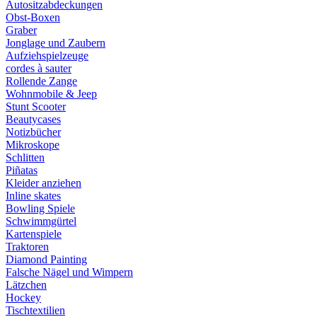
Autositzabdeckungen
Obst-Boxen
Graber
Jonglage und Zaubern
Aufziehspielzeuge
cordes à sauter
Rollende Zange
Wohnmobile & Jeep
Stunt Scooter
Beautycases
Notizbücher
Mikroskope
Schlitten
Piñatas
Kleider anziehen
Inline skates
Bowling Spiele
Schwimmgürtel
Kartenspiele
Traktoren
Diamond Painting
Falsche Nägel und Wimpern
Lätzchen
Hockey
Tischtextilien