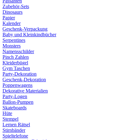
Passanten
Zubehör-Sets
Dinosaurs
Papier
Kalender
Geschenk-Verpackung
Baby und Kleinkindbücher
Serpentines
Monsters
Namensschilder
Pinch Zahlen
Kleiderbügel
Gym Taschen
Party-Dekoration
Geschenk-Dekoration
Poppenwagens
Dekorative Materialien
Party-Logen
Ballon-Pumpen
Skateboards
Hüte
Stempel
Lernen Rätsel
Stirnbänder
Spieltelefone