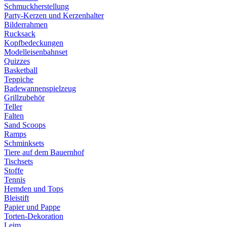
Schmuckherstellung
Party-Kerzen und Kerzenhalter
Bilderrahmen
Rucksack
Kopfbedeckungen
Modelleisenbahnset
Quizzes
Basketball
Teppiche
Badewannenspielzeug
Grillzubehör
Teller
Falten
Sand Scoops
Ramps
Schminksets
Tiere auf dem Bauernhof
Tischsets
Stoffe
Tennis
Hemden und Tops
Bleistift
Papier und Pappe
Torten-Dekoration
Leim