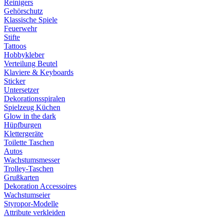
Reinigers
Gehörschutz
Klassische Spiele
Feuerwehr
Stifte
Tattoos
Hobbykleber
Verteilung Beutel
Klaviere & Keyboards
Sticker
Untersetzer
Dekorationsspiralen
Spielzeug Küchen
Glow in the dark
Hüpfburgen
Klettergeräte
Toilette Taschen
Autos
Wachstumsmesser
Trolley-Taschen
Grußkarten
Dekoration Accessoires
Wachstumseier
Styropor-Modelle
Attribute verkleiden