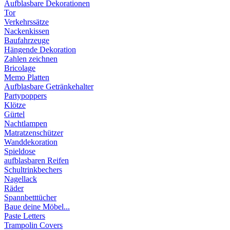
Aufblasbare Dekorationen
Tor
Verkehrssätze
Nackenkissen
Baufahrzeuge
Hängende Dekoration
Zahlen zeichnen
Bricolage
Memo Platten
Aufblasbare Getränkehalter
Partypoppers
Klötze
Gürtel
Nachtlampen
Matratzenschützer
Wanddekoration
Spieldose
aufblasbaren Reifen
Schultrinkbechers
Nagellack
Räder
Spannbetttücher
Baue deine Möbel...
Paste Letters
Trampolin Covers