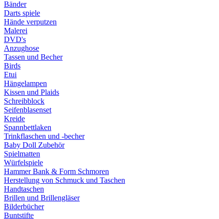
Bänder
Darts spiele
Hände verputzen
Malerei
DVD's
Anzughose
Tassen und Becher
Birds
Etui
Hängelampen
Kissen und Plaids
Schreibblock
Seifenblasenset
Kreide
Spannbettlaken
Trinkflaschen und -becher
Baby Doll Zubehör
Spielmatten
Würfelspiele
Hammer Bank & Form Schmoren
Herstellung von Schmuck und Taschen
Handtaschen
Brillen und Brillengläser
Bilderbücher
Buntstifte