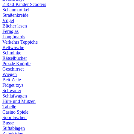
2-Rad-Kinder Scooters
Schaumartikel
Straßenkreide
Vögel
Bücher lesen
Fernglas
Longboards
Verkehrs Teppiche
Bettwäsche
Schminke
Rätselbücher
Puzzle Knöpfe
Geschirrset
Wiegen
Bett Zelte
Fidget toys
Schwader
Schlafwagen
Hüte und Mützen
Tabelle
Casino Spiele
Sporttaschen
Busse
Stiftablagen
Zahnkisten