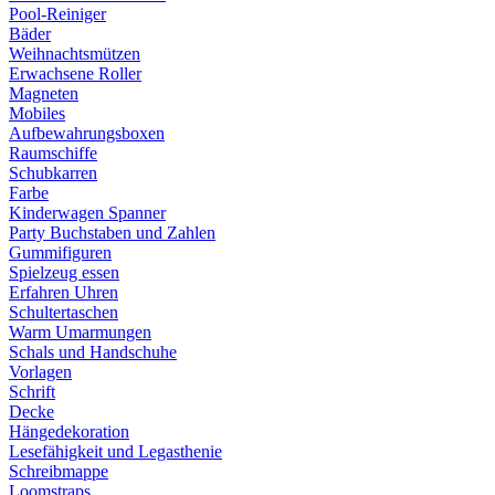
Pool-Reiniger
Bäder
Weihnachtsmützen
Erwachsene Roller
Magneten
Mobiles
Aufbewahrungsboxen
Raumschiffe
Schubkarren
Farbe
Kinderwagen Spanner
Party Buchstaben und Zahlen
Gummifiguren
Spielzeug essen
Erfahren Uhren
Schultertaschen
Warm Umarmungen
Schals und Handschuhe
Vorlagen
Schrift
Decke
Hängedekoration
Lesefähigkeit und Legasthenie
Schreibmappe
Loomstraps