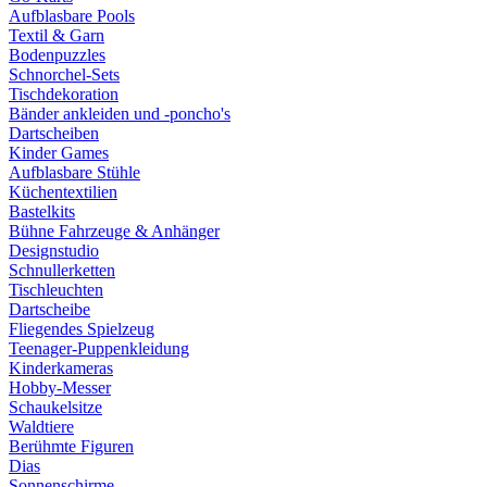
Aufblasbare Pools
Textil & Garn
Bodenpuzzles
Schnorchel-Sets
Tischdekoration
Bänder ankleiden und -poncho's
Dartscheiben
Kinder Games
Aufblasbare Stühle
Küchentextilien
Bastelkits
Bühne Fahrzeuge & Anhänger
Designstudio
Schnullerketten
Tischleuchten
Dartscheibe
Fliegendes Spielzeug
Teenager-Puppenkleidung
Kinderkameras
Hobby-Messer
Schaukelsitze
Waldtiere
Berühmte Figuren
Dias
Sonnenschirme