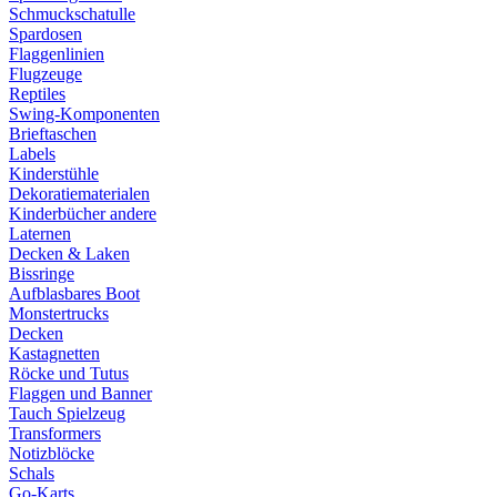
Schmuckschatulle
Spardosen
Flaggenlinien
Flugzeuge
Reptiles
Swing-Komponenten
Brieftaschen
Labels
Kinderstühle
Dekoratiematerialen
Kinderbücher andere
Laternen
Decken & Laken
Bissringe
Aufblasbares Boot
Monstertrucks
Decken
Kastagnetten
Röcke und Tutus
Flaggen und Banner
Tauch Spielzeug
Transformers
Notizblöcke
Schals
Go-Karts