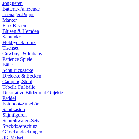
Jonglieren
Batterie-Fahrzeuge
Teenager-Puppe
Marker
Furz Kissen
Blusen & Hemden
Schränke
Hobbyelektronik
Tischset
Cowboys & Indians
Patience Spiele
Bälle
Schulrucksäcke
Dreiecke & Becken
Camping-Stuhl
Tabelle Fußbälle
Dekorative Bilder und Objekte
Paddel
Fotoboot-Zubehör
Sandkästen
Slijmfiguren
Schreibwaren-Sets
Steckdosenschutz
Gürtel abdeckungen
3D-Malset