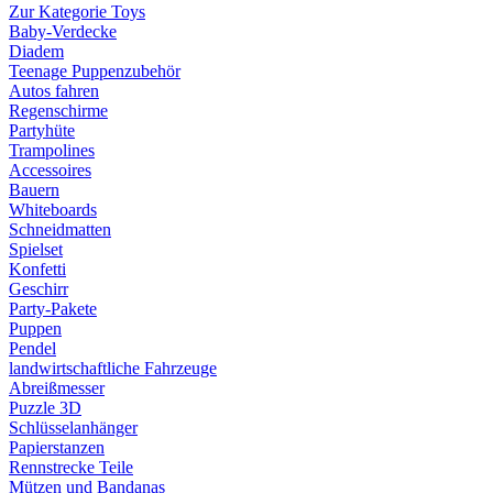
Zur Kategorie Toys
Baby-Verdecke
Diadem
Teenage Puppenzubehör
Autos fahren
Regenschirme
Partyhüte
Trampolines
Accessoires
Bauern
Whiteboards
Schneidmatten
Spielset
Konfetti
Geschirr
Party-Pakete
Puppen
Pendel
landwirtschaftliche Fahrzeuge
Abreißmesser
Puzzle 3D
Schlüsselanhänger
Papierstanzen
Rennstrecke Teile
Mützen und Bandanas