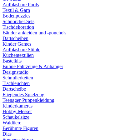
Aufblasbare Pools
Textil & Garn
Bodenpuzzles
Schnorchel-Sets
Tischdekoration
Bänder ankleiden und -poncho's
Dartscheiben
Kinder Games
Aufblasbare Stühle
Küchentextilien
Bastelkits
Bühne Fahrzeuge & Anhänger
Designstudio
Schnullerketten
Tischleuchten
Dartscheibe
Fliegendes Spielzeug
Teenager-Puppenkleidung
Kinderkameras
Hobby-Messer
Schaukelsitze
Waldtiere
Berühmte Figuren
Dias
Sonnenschirme