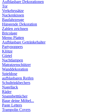
Aufblasbare Dekorationen
Tor
Verkehrssätze
Nackenkissen
Baufahrzeuge
Hängende Dekoration
Zahlen zeichnen
Bricolage
Memo Platten
Aufblasbare Getränkehalter
Partypoppers
Klötze
Gürtel
Nachtlampen
Matratzenschützer
Wanddekoration
Spieldose
aufblasbaren Reifen
Schultrinkbechers
Nagellack
Räder
Spannbetttücher
Baue deine Möbel...
Paste Letters
Trampolin Covers