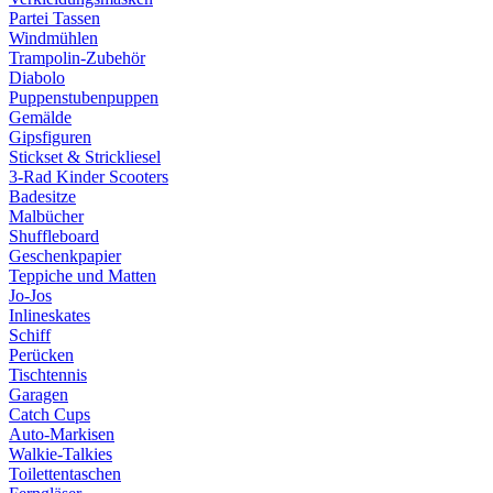
Partei Tassen
Windmühlen
Trampolin-Zubehör
Diabolo
Puppenstubenpuppen
Gemälde
Gipsfiguren
Stickset & Strickliesel
3-Rad Kinder Scooters
Badesitze
Malbücher
Shuffleboard
Geschenkpapier
Teppiche und Matten
Jo-Jos
Inlineskates
Schiff
Perücken
Tischtennis
Garagen
Catch Cups
Auto-Markisen
Walkie-Talkies
Toilettentaschen