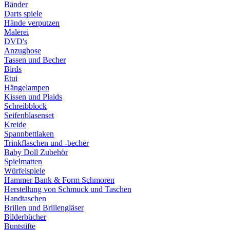
Bänder
Darts spiele
Hände verputzen
Malerei
DVD's
Anzughose
Tassen und Becher
Birds
Etui
Hängelampen
Kissen und Plaids
Schreibblock
Seifenblasenset
Kreide
Spannbettlaken
Trinkflaschen und -becher
Baby Doll Zubehör
Spielmatten
Würfelspiele
Hammer Bank & Form Schmoren
Herstellung von Schmuck und Taschen
Handtaschen
Brillen und Brillengläser
Bilderbücher
Buntstifte