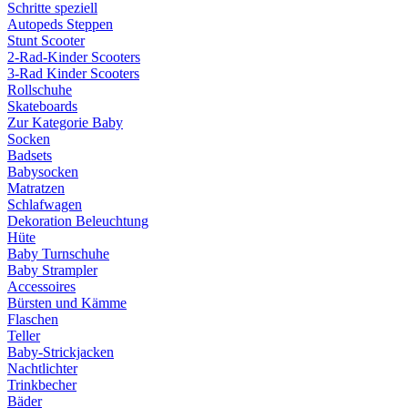
Schritte speziell
Autopeds Steppen
Stunt Scooter
2-Rad-Kinder Scooters
3-Rad Kinder Scooters
Rollschuhe
Skateboards
Zur Kategorie Baby
Socken
Badsets
Babysocken
Matratzen
Schlafwagen
Dekoration Beleuchtung
Hüte
Baby Turnschuhe
Baby Strampler
Accessoires
Bürsten und Kämme
Flaschen
Teller
Baby-Strickjacken
Nachtlichter
Trinkbecher
Bäder