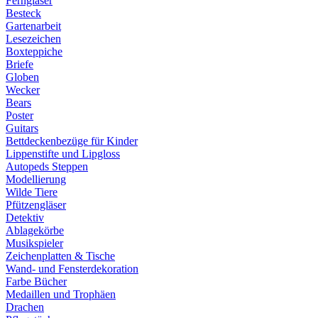
Ferngläser
Besteck
Gartenarbeit
Lesezeichen
Boxteppiche
Briefe
Globen
Wecker
Bears
Poster
Guitars
Bettdeckenbezüge für Kinder
Lippenstifte und Lipgloss
Autopeds Steppen
Modellierung
Wilde Tiere
Pfützengläser
Detektiv
Ablagekörbe
Musikspieler
Zeichenplatten & Tische
Wand- und Fensterdekoration
Farbe Bücher
Medaillen und Trophäen
Drachen