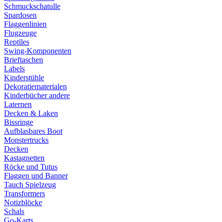
Schmuckschatulle
Spardosen
Flaggenlinien
Flugzeuge
Reptiles
Swing-Komponenten
Brieftaschen
Labels
Kinderstühle
Dekoratiematerialen
Kinderbücher andere
Laternen
Decken & Laken
Bissringe
Aufblasbares Boot
Monstertrucks
Decken
Kastagnetten
Röcke und Tutus
Flaggen und Banner
Tauch Spielzeug
Transformers
Notizblöcke
Schals
Go-Karts