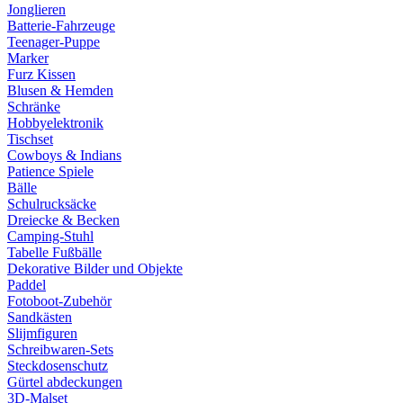
Jonglieren
Batterie-Fahrzeuge
Teenager-Puppe
Marker
Furz Kissen
Blusen & Hemden
Schränke
Hobbyelektronik
Tischset
Cowboys & Indians
Patience Spiele
Bälle
Schulrucksäcke
Dreiecke & Becken
Camping-Stuhl
Tabelle Fußbälle
Dekorative Bilder und Objekte
Paddel
Fotoboot-Zubehör
Sandkästen
Slijmfiguren
Schreibwaren-Sets
Steckdosenschutz
Gürtel abdeckungen
3D-Malset