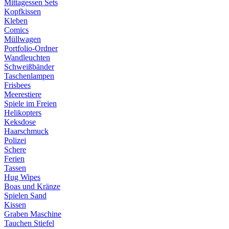
Mittagessen Sets
Kopfkissen
Kleben
Comics
Müllwagen
Portfolio-Ordner
Wandleuchten
Schweißbänder
Taschenlampen
Frisbees
Meerestiere
Spiele im Freien
Helikopters
Keksdose
Haarschmuck
Polizei
Schere
Ferien
Tassen
Hug Wipes
Boas und Kränze
Spielen Sand
Kissen
Graben Maschine
Tauchen Stiefel