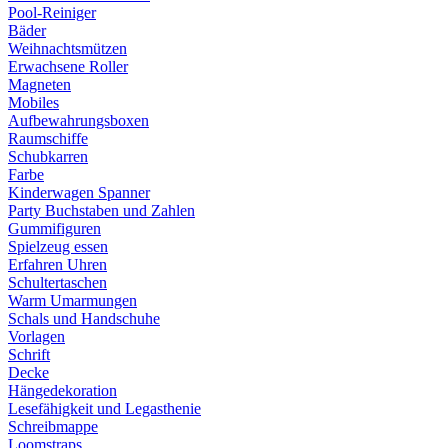
Pool-Reiniger
Bäder
Weihnachtsmützen
Erwachsene Roller
Magneten
Mobiles
Aufbewahrungsboxen
Raumschiffe
Schubkarren
Farbe
Kinderwagen Spanner
Party Buchstaben und Zahlen
Gummifiguren
Spielzeug essen
Erfahren Uhren
Schultertaschen
Warm Umarmungen
Schals und Handschuhe
Vorlagen
Schrift
Decke
Hängedekoration
Lesefähigkeit und Legasthenie
Schreibmappe
Loomstraps