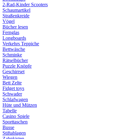
2-Rad-Kinder Scooters
Schaumartikel
Straßenkreide
Vögel
Bücher lesen
Fernglas
Longboards
Verkehrs Teppiche
Bettwäsche
Schminke
Rätselbücher
Puzzle Knöpfe
Geschirrset
Wiegen
Bett Zelte
Fidget toys
Schwader
Schlafwagen
Hüte und Mützen
Tabelle
Casino Spiele
Sporttaschen
Busse
Stiftablagen
Zahnkisten