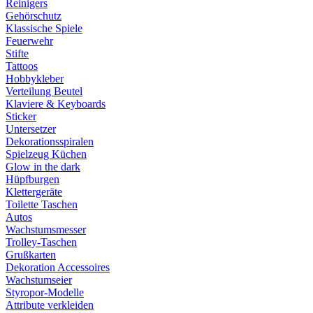
Reinigers
Gehörschutz
Klassische Spiele
Feuerwehr
Stifte
Tattoos
Hobbykleber
Verteilung Beutel
Klaviere & Keyboards
Sticker
Untersetzer
Dekorationsspiralen
Spielzeug Küchen
Glow in the dark
Hüpfburgen
Klettergeräte
Toilette Taschen
Autos
Wachstumsmesser
Trolley-Taschen
Grußkarten
Dekoration Accessoires
Wachstumseier
Styropor-Modelle
Attribute verkleiden