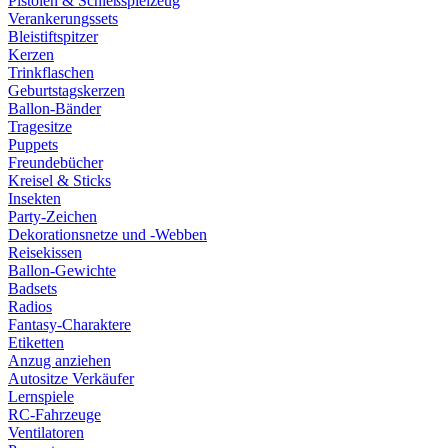
Pistolen & Schießspielzeug
Verankerungssets
Bleistiftspitzer
Kerzen
Trinkflaschen
Geburtstagskerzen
Ballon-Bänder
Tragesitze
Puppets
Freundebücher
Kreisel & Sticks
Insekten
Party-Zeichen
Dekorationsnetze und -Webben
Reisekissen
Ballon-Gewichte
Badsets
Radios
Fantasy-Charaktere
Etiketten
Anzug anziehen
Autositze Verkäufer
Lernspiele
RC-Fahrzeuge
Ventilatoren