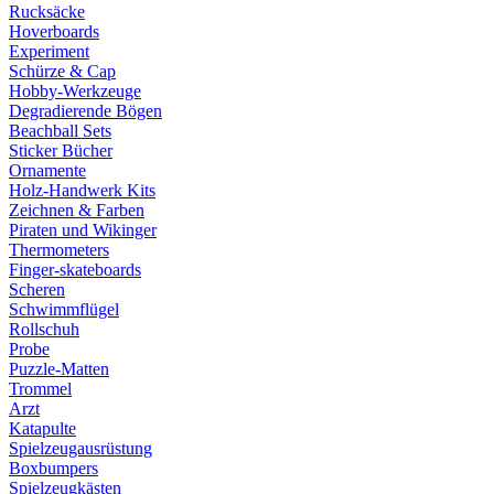
Rucksäcke
Hoverboards
Experiment
Schürze & Cap
Hobby-Werkzeuge
Degradierende Bögen
Beachball Sets
Sticker Bücher
Ornamente
Holz-Handwerk Kits
Zeichnen & Farben
Piraten und Wikinger
Thermometers
Finger-skateboards
Scheren
Schwimmflügel
Rollschuh
Probe
Puzzle-Matten
Trommel
Arzt
Katapulte
Spielzeugausrüstung
Boxbumpers
Spielzeugkästen