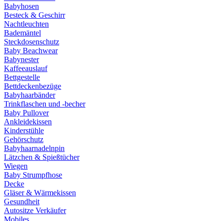
Babyhosen
Besteck & Geschirr
Nachtleuchten
Bademäntel
Steckdosenschutz
Baby Beachwear
Babynester
Kaffeeauslauf
Bettgestelle
Bettdeckenbezüge
Babyhaarbänder
Trinkflaschen und -becher
Baby Pullover
Ankleidekissen
Kinderstühle
Gehörschutz
Babyhaarnadelnpin
Lätzchen & Spießtücher
Wiegen
Baby Strumpfhose
Decke
Gläser & Wärmekissen
Gesundheit
Autositze Verkäufer
Mobiles