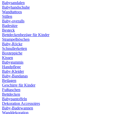
Babysandalen
Babyhandschuhe
Wandtattoos
Stillen
Baby-overalls
Badesitze
Besteck
Bettdeckenbezüge für Kinder
Strampelhöschen
Baby-Röcke
Schnullerketten
Boxteppiche
Kissen
Babygummis
Handpflege
Baby-Kleider
Baby-Bandanas
Beilagen
Geschirre für Kinder
Fußtaschen
Bettdecken
Babypantoffeln
Dekoration Accessoires
Baby-Badewannen
Wanddekoration