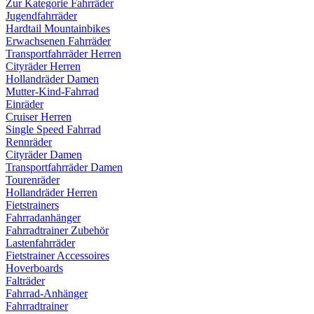
Zur Kategorie Fahrräder
Jugendfahrräder
Hardtail Mountainbikes
Erwachsenen Fahrräder
Transportfahrräder Herren
Cityräder Herren
Hollandräder Damen
Mutter-Kind-Fahrrad
Einräder
Cruiser Herren
Single Speed Fahrrad
Rennräder
Cityräder Damen
Transportfahrräder Damen
Tourenräder
Hollandräder Herren
Fietstrainers
Fahrradanhänger
Fahrradtrainer Zubehör
Lastenfahrräder
Fietstrainer Accessoires
Hoverboards
Falträder
Fahrrad-Anhänger
Fahrradtrainer