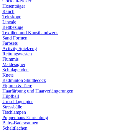
Cocktail-Picker
Hosenträger
Ranch
Teleskope
Lineale
Bettbezüge
Textilien und Kunsthandwerk
Sand Formen
Farbsets
Activity Spielzeug
Rettungswesten
Flummis
Maldesigner
Schulagenden
Knete
Badminton Shuttlecock
Figuren & Tiere
Haarfärbung und Haarverlängerungen
Hüpfball
Umschlagpapier
Stressbälle
Tischlampen
Puppenhaus Einrichtung
Baby-Badewannen
Schaltflächen