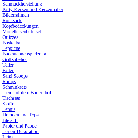
Schmuckherstellung
Party-Kerzen und Kerzenhalter
Bilderrahmen
Rucksack
Kopfbedeckungen
Modelleisenbahnset
Quizzes
Basketball
Teppiche
Badewannenspielzeug
Grillzubehör
Teller
Falten
Sand Scoops
Ramps
Schminksets
Tiere auf dem Bauernhof
Tischsets
Stoffe
Tennis
Hemden und Tops
Bleistift
Papier und Pappe
Torten-Dekoration
Leim