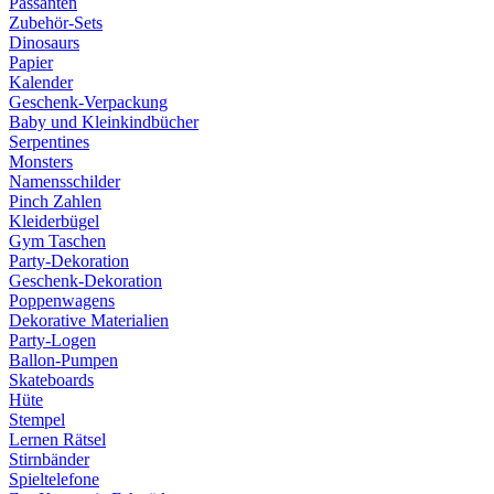
Passanten
Zubehör-Sets
Dinosaurs
Papier
Kalender
Geschenk-Verpackung
Baby und Kleinkindbücher
Serpentines
Monsters
Namensschilder
Pinch Zahlen
Kleiderbügel
Gym Taschen
Party-Dekoration
Geschenk-Dekoration
Poppenwagens
Dekorative Materialien
Party-Logen
Ballon-Pumpen
Skateboards
Hüte
Stempel
Lernen Rätsel
Stirnbänder
Spieltelefone