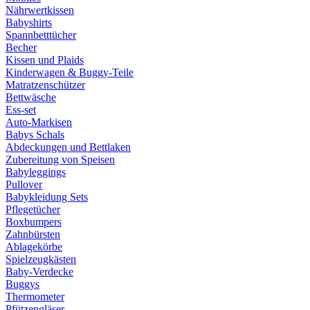
Nährwertkissen
Babyshirts
Spannbetttücher
Becher
Kissen und Plaids
Kinderwagen & Buggy-Teile
Matratzenschützer
Bettwäsche
Ess-set
Auto-Markisen
Babys Schals
Abdeckungen und Bettlaken
Zubereitung von Speisen
Babyleggings
Pullover
Babykleidung Sets
Pflegetücher
Boxbumpers
Zahnbürsten
Ablagekörbe
Spielzeugkästen
Baby-Verdecke
Buggys
Thermometer
Pfützengläser