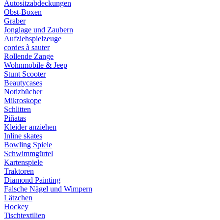
Autositzabdeckungen
Obst-Boxen
Graber
Jonglage und Zaubern
Aufziehspielzeuge
cordes à sauter
Rollende Zange
Wohnmobile & Jeep
Stunt Scooter
Beautycases
Notizbücher
Mikroskope
Schlitten
Piñatas
Kleider anziehen
Inline skates
Bowling Spiele
Schwimmgürtel
Kartenspiele
Traktoren
Diamond Painting
Falsche Nägel und Wimpern
Lätzchen
Hockey
Tischtextilien