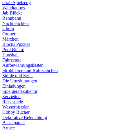
Grab Spielzeug
Wandtattoos
Jab Blöcke
Rennbahn
Nachtleuchten
Uhren
Ordner
Märchen
Blocks Puzzles
Pool Billard
Haushalt
Fahrzeuge
Aufbewahrungskästen
Strohhalme und Rührstäbchen
Stühle und Sofas
Die Umzäunungen
Einladungen
Spielgerätezubehör
Servietten
Reisespiele
Wasserpistolen
Hobby Bücher
Dekorative Beleuchtung
Bastelpapier
Armee