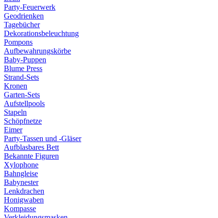
Party-Feuerwerk
Geodrienken
Tagebücher
Dekorationsbeleuchtung
Pompons
Aufbewahrungskörbe
Baby-Puppen
Blume Press
Strand-Sets
Kronen
Garten-Sets
Aufstellpools
Stapeln
Schöpfnetze
Eimer
Party-Tassen und -Gläser
Aufblasbares Bett
Bekannte Figuren
Xylophone
Bahngleise
Babynester
Lenkdrachen
Honigwaben
Kompasse
Verkleidungsmasken