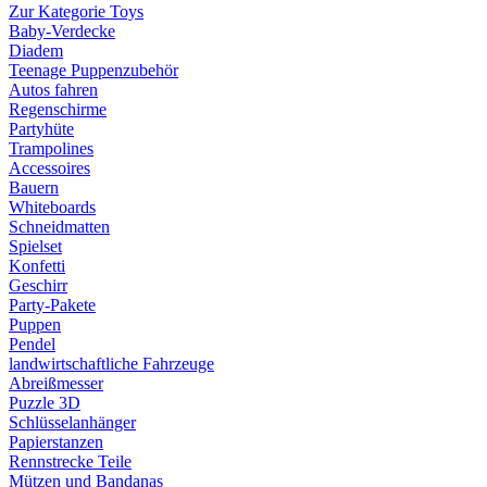
Zur Kategorie Toys
Baby-Verdecke
Diadem
Teenage Puppenzubehör
Autos fahren
Regenschirme
Partyhüte
Trampolines
Accessoires
Bauern
Whiteboards
Schneidmatten
Spielset
Konfetti
Geschirr
Party-Pakete
Puppen
Pendel
landwirtschaftliche Fahrzeuge
Abreißmesser
Puzzle 3D
Schlüsselanhänger
Papierstanzen
Rennstrecke Teile
Mützen und Bandanas