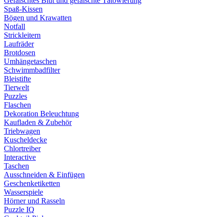
Gefälschtes Blut und gefälschte Tätowierung
Spaß-Kissen
Bögen und Krawatten
Notfall
Strickleitern
Laufräder
Brotdosen
Umhängetaschen
Schwimmbadfilter
Bleistifte
Tierwelt
Puzzles
Flaschen
Dekoration Beleuchtung
Kaufladen & Zubehör
Triebwagen
Kuscheldecke
Chlortreiber
Interactive
Taschen
Ausschneiden & Einfügen
Geschenketiketten
Wasserspiele
Hörner und Rasseln
Puzzle IQ