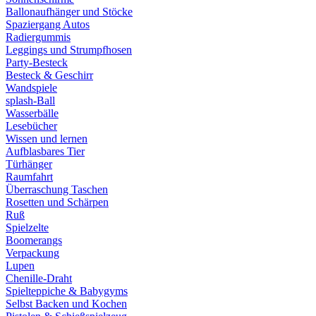
Ballonaufhänger und Stöcke
Spaziergang Autos
Radiergummis
Leggings und Strumpfhosen
Party-Besteck
Besteck & Geschirr
Wandspiele
splash-Ball
Wasserbälle
Lesebücher
Wissen und lernen
Aufblasbares Tier
Türhänger
Raumfahrt
Überraschung Taschen
Rosetten und Schärpen
Ruß
Spielzelte
Boomerangs
Verpackung
Lupen
Chenille-Draht
Spielteppiche & Babygyms
Selbst Backen und Kochen