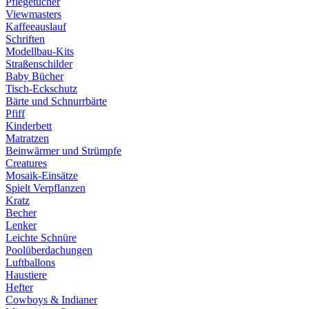
Pflegetücher
Viewmasters
Kaffeeauslauf
Schriften
Modellbau-Kits
Straßenschilder
Baby Bücher
Tisch-Eckschutz
Bärte und Schnurrbärte
Pfiff
Kinderbett
Matratzen
Beinwärmer und Strümpfe
Creatures
Mosaik-Einsätze
Spielt Verpflanzen
Kratz
Becher
Lenker
Leichte Schnüre
Poolüberdachungen
Luftballons
Haustiere
Hefter
Cowboys & Indianer