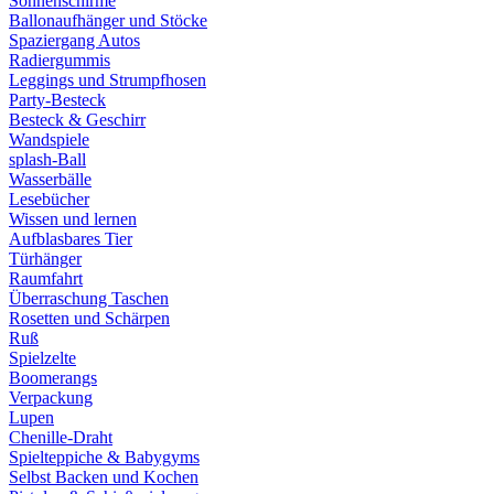
Sonnenschirme
Ballonaufhänger und Stöcke
Spaziergang Autos
Radiergummis
Leggings und Strumpfhosen
Party-Besteck
Besteck & Geschirr
Wandspiele
splash-Ball
Wasserbälle
Lesebücher
Wissen und lernen
Aufblasbares Tier
Türhänger
Raumfahrt
Überraschung Taschen
Rosetten und Schärpen
Ruß
Spielzelte
Boomerangs
Verpackung
Lupen
Chenille-Draht
Spielteppiche & Babygyms
Selbst Backen und Kochen