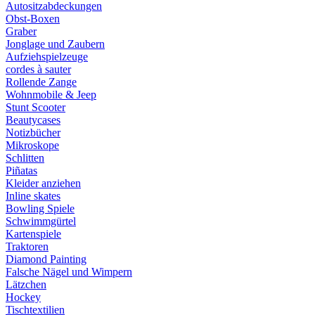
Autositzabdeckungen
Obst-Boxen
Graber
Jonglage und Zaubern
Aufziehspielzeuge
cordes à sauter
Rollende Zange
Wohnmobile & Jeep
Stunt Scooter
Beautycases
Notizbücher
Mikroskope
Schlitten
Piñatas
Kleider anziehen
Inline skates
Bowling Spiele
Schwimmgürtel
Kartenspiele
Traktoren
Diamond Painting
Falsche Nägel und Wimpern
Lätzchen
Hockey
Tischtextilien