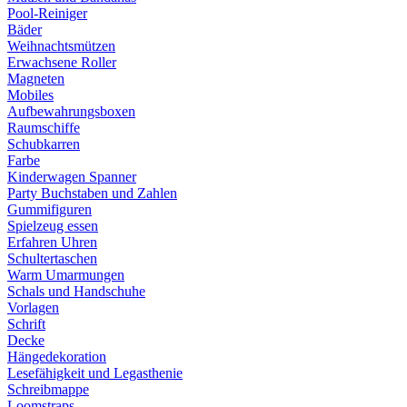
Pool-Reiniger
Bäder
Weihnachtsmützen
Erwachsene Roller
Magneten
Mobiles
Aufbewahrungsboxen
Raumschiffe
Schubkarren
Farbe
Kinderwagen Spanner
Party Buchstaben und Zahlen
Gummifiguren
Spielzeug essen
Erfahren Uhren
Schultertaschen
Warm Umarmungen
Schals und Handschuhe
Vorlagen
Schrift
Decke
Hängedekoration
Lesefähigkeit und Legasthenie
Schreibmappe
Loomstraps