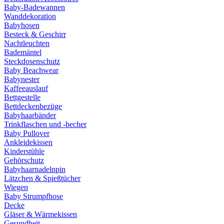
Baby-Badewannen
Wanddekoration
Babyhosen
Besteck & Geschirr
Nachtleuchten
Bademäntel
Steckdosenschutz
Baby Beachwear
Babynester
Kaffeeauslauf
Bettgestelle
Bettdeckenbezüge
Babyhaarbänder
Trinkflaschen und -becher
Baby Pullover
Ankleidekissen
Kinderstühle
Gehörschutz
Babyhaarnadelnpin
Lätzchen & Spießtücher
Wiegen
Baby Strumpfhose
Decke
Gläser & Wärmekissen
Gesundheit