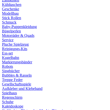
Zahnkisten
Kühltaschen
Geschenke
Modellbau
Stick Rollen
Schmuck
Baby-Puppenkleidung
Bügelperlen
Motorräder & Quads
Service
Pluche Spielzeug
Reinigungs-Kits
Ess-set
Kugelbahn
Markierungsbänder
Robots
Singbücher
Bubbles & Rasseln
Treppe Feder
Gesellschaftsspiele
Aufkleber und Klebeband
Spielhaus
Regenschirm
Schuhe
Kaleidoskope