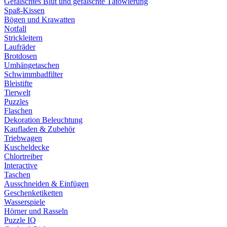
Gefälschtes Blut und gefälschte Tätowierung
Spaß-Kissen
Bögen und Krawatten
Notfall
Strickleitern
Laufräder
Brotdosen
Umhängetaschen
Schwimmbadfilter
Bleistifte
Tierwelt
Puzzles
Flaschen
Dekoration Beleuchtung
Kaufladen & Zubehör
Triebwagen
Kuscheldecke
Chlortreiber
Interactive
Taschen
Ausschneiden & Einfügen
Geschenketiketten
Wasserspiele
Hörner und Rasseln
Puzzle IQ