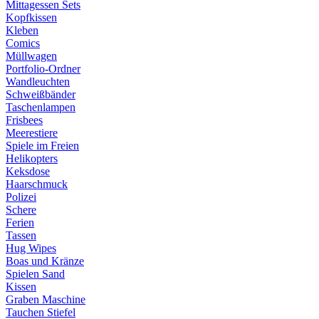
Mittagessen Sets
Kopfkissen
Kleben
Comics
Müllwagen
Portfolio-Ordner
Wandleuchten
Schweißbänder
Taschenlampen
Frisbees
Meerestiere
Spiele im Freien
Helikopters
Keksdose
Haarschmuck
Polizei
Schere
Ferien
Tassen
Hug Wipes
Boas und Kränze
Spielen Sand
Kissen
Graben Maschine
Tauchen Stiefel