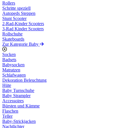
Rollers
Schritte speziell
Autopeds Steppen
Stunt Scooter
2-Rad-Kinder Scooters
3-Rad Kinder Scooters
Rollschuhe
Skateboards
Zur Kategorie Baby
Socken
Badsets
Babysocken
Matratzen
Schlafwagen
Dekoration Beleuchtung
Hüte
Baby Turnschuhe
Baby Strampler
Accessoires
Bürsten und Kämme
Flaschen
Teller
Baby-Strickjacken
Nachtlichter