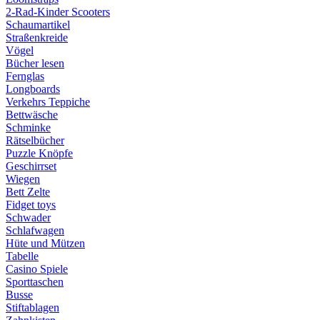
2-Rad-Kinder Scooters
Schaumartikel
Straßenkreide
Vögel
Bücher lesen
Fernglas
Longboards
Verkehrs Teppiche
Bettwäsche
Schminke
Rätselbücher
Puzzle Knöpfe
Geschirrset
Wiegen
Bett Zelte
Fidget toys
Schwader
Schlafwagen
Hüte und Mützen
Tabelle
Casino Spiele
Sporttaschen
Busse
Stiftablagen