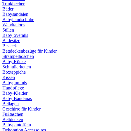
Trinkbecher
Bäder
Babysandalen
Babyhandschuhe
Wandtattoos
Stillen
Baby-overalls
Badesitze
Besteck
Bettdeckenbezüge für Kinder
Strampelhöschen
Baby-Röcke
Schnullerketten
Boxteppiche
Kissen
Babygummis
Handpflege
Baby-Kleider
Baby-Bandanas
Beilagen
Geschirre für Kinder
Fußtaschen
Bettdecken
Babypantoffeln
Dekoration Accessoires