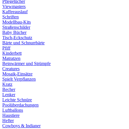
Pflegetücher
Viewmasters
Kaffeeauslauf
Schriften
Modellbau-Kits
Straßenschilder
Baby Bücher
Tisch-Eckschutz
Bärte und Schnurrbärte
Pfiff
Kinderbett
Matratzen
Beinwärmer und Strümpfe
Creatures
Mosaik-Einsätze
Spielt Verpflanzen
Kratz
Becher
Lenker
Leichte Schnüre
Poolüberdachungen
Luftballons
Haustiere
Hefter
Cowboys & Indianer