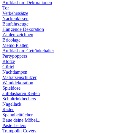
Aufblasbare Dekorationen
Tor
Verkehrssätze
Nackenkissen
Baufahrzeuge
Hängende Dekoration
Zahlen zeichnen
Bricolage
Memo Platten
Aufblasbare Getränkehalter
Partypoppers
Klötze
Gürtel
Nachtlampen
Matratzenschützer
Wanddekoration
Spieldose
aufblasbaren Reifen
Schultrinkbechers
Nagellack
Räder
Spannbetttücher
Baue deine Möbel...
Paste Letters
Trampolin Covers