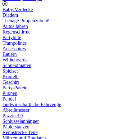
Baby-Verdecke
Diadem
Teenage Puppenzubehör
Autos fahren
Regenschirme
Partyhüte
Trampolines
Accessoires
Bauern
Whiteboards
Schneidmatten
Spielset
Konfetti
Geschirr
Party-Pakete
Puppen
Pendel
landwirtschaftliche Fahrzeuge
Abreißmesser
Puzzle 3D
Schlüsselanhänger
Papierstanzen
Rennstrecke Teile
Mützen und Bandanas