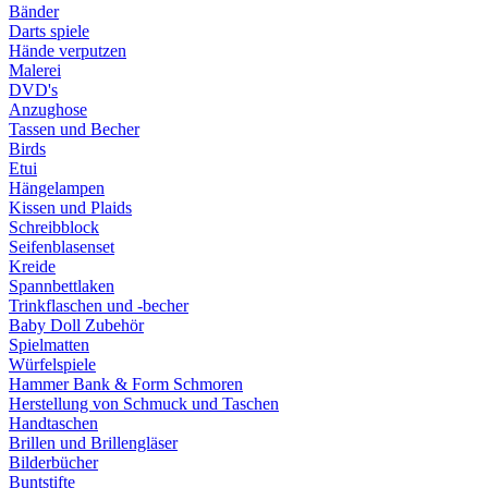
Bänder
Darts spiele
Hände verputzen
Malerei
DVD's
Anzughose
Tassen und Becher
Birds
Etui
Hängelampen
Kissen und Plaids
Schreibblock
Seifenblasenset
Kreide
Spannbettlaken
Trinkflaschen und -becher
Baby Doll Zubehör
Spielmatten
Würfelspiele
Hammer Bank & Form Schmoren
Herstellung von Schmuck und Taschen
Handtaschen
Brillen und Brillengläser
Bilderbücher
Buntstifte