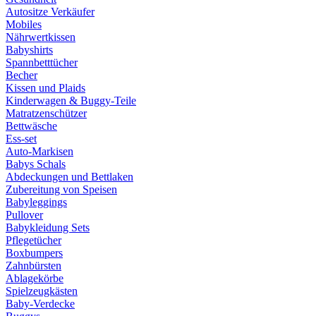
Autositze Verkäufer
Mobiles
Nährwertkissen
Babyshirts
Spannbetttücher
Becher
Kissen und Plaids
Kinderwagen & Buggy-Teile
Matratzenschützer
Bettwäsche
Ess-set
Auto-Markisen
Babys Schals
Abdeckungen und Bettlaken
Zubereitung von Speisen
Babyleggings
Pullover
Babykleidung Sets
Pflegetücher
Boxbumpers
Zahnbürsten
Ablagekörbe
Spielzeugkästen
Baby-Verdecke