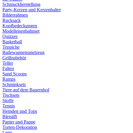
Schmuckherstellung
Party-Kerzen und Kerzenhalter
Bilderrahmen
Rucksack
Kopfbedeckungen
Modelleisenbahnset
Quizzes
Basketball
Teppiche
Badewannenspielzeug
Grillzubehör
Teller
Falten
Sand Scoops
Ramps
Schminksets
Tiere auf dem Bauernhof
Tischsets
Stoffe
Tennis
Hemden und Tops
Bleistift
Papier und Pappe
Torten-Dekoration
Leim