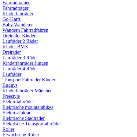
Fahrradtrainer
Fahrradträger
Kinderfahrräder
Go-Karts
Baby Wanderer
Wandern Fahrradfahren
Dreiräder Kinder
Laufräder 2 Räder
Kinder BMX
Dreiräder
Laufräder 3 Räder
Kinderfahrräder Jungen
Laufräder 4 Räder
Laufräder
Transport Fahrräder Kinder
Buggys
Kinderfahrräder Mädchen
Freestyle
Elektrofahrräder
Elektrische mountainbikes
Elektro-Faltrad
Elektrische Stadträder
Elektrische Transportfahrräder
Roller
Erwachsene Roller