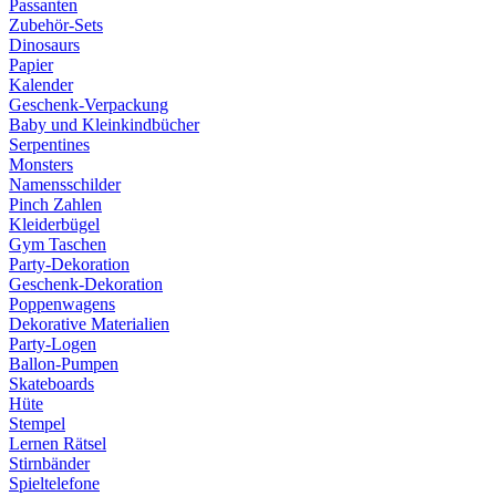
Passanten
Zubehör-Sets
Dinosaurs
Papier
Kalender
Geschenk-Verpackung
Baby und Kleinkindbücher
Serpentines
Monsters
Namensschilder
Pinch Zahlen
Kleiderbügel
Gym Taschen
Party-Dekoration
Geschenk-Dekoration
Poppenwagens
Dekorative Materialien
Party-Logen
Ballon-Pumpen
Skateboards
Hüte
Stempel
Lernen Rätsel
Stirnbänder
Spieltelefone