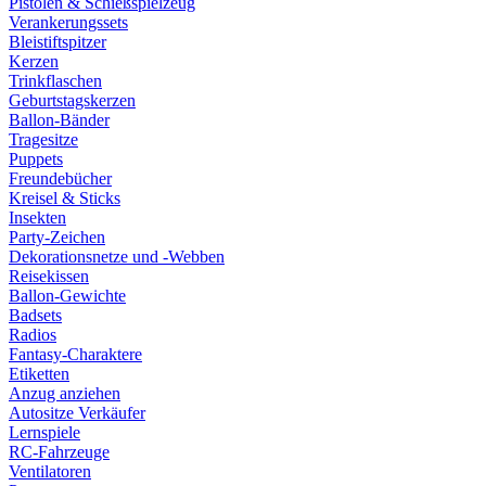
Pistolen & Schießspielzeug
Verankerungssets
Bleistiftspitzer
Kerzen
Trinkflaschen
Geburtstagskerzen
Ballon-Bänder
Tragesitze
Puppets
Freundebücher
Kreisel & Sticks
Insekten
Party-Zeichen
Dekorationsnetze und -Webben
Reisekissen
Ballon-Gewichte
Badsets
Radios
Fantasy-Charaktere
Etiketten
Anzug anziehen
Autositze Verkäufer
Lernspiele
RC-Fahrzeuge
Ventilatoren