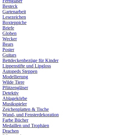
Ferngläser
Besteck
Gartenarbeit
Lesezeichen
Boxteppiche
Briefe
Globen
Wecker
Bears
Poster
Guitars
Bettdeckenbezüge für Kinder
Lippenstifte und Lipgloss
Autopeds Steppen
Modellierung
Wilde Tiere
Pfützengläser
Detektiv
Ablagekörbe
Musikspieler
Zeichenplatten & Tische
Wand- und Fensterdekoration
Farbe Bücher
Medaillen und Trophäen
Drachen