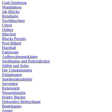
Grab Spielzeug
Wandtattoos
Jab Blöcke
Rennbahn
Nachtleuchten
Uhren
Ordner
Märchen
Blocks Puzzles
Pool Billard
Haushalt
Fahrzeuge
Aufbewahrungskästen
Strohhalme und Rührstäbchen
Stühle und Sofas
Die Umzäunungen
Einladungen
Spielgerätezubehör
Servietten
Reisespiele
Wasserpistolen
Hobby Bücher
Dekorative Beleuchtung
Bastelpapier
Armee