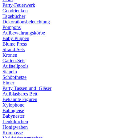
Party-Feuerwerk
Geodrienken
Tagebücher
Dekorationsbeleuchtung
Pompons
Aufbewahrungskörbe
Baby-Puppen
Blume Press
Strand-Sets
Kronen
Garten-Sets
Aufstellpools
Stapeln
Schöpfnetze
Eimer
Party-Tassen und -Gläser
Aufblasbares Bett
Bekannte Figuren
Xylophone
Bahngleise
Babynester
Lenkdrachen
Honigwaben
Kompasse