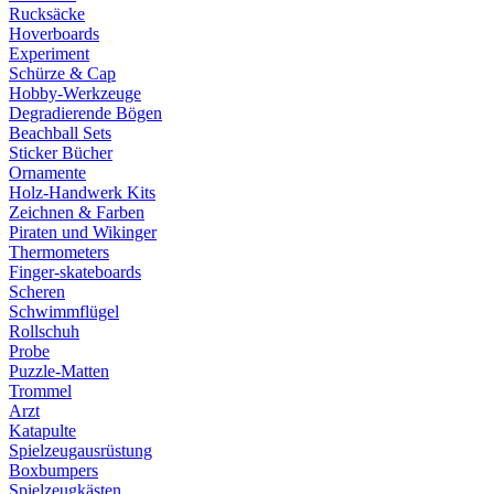
Rucksäcke
Hoverboards
Experiment
Schürze & Cap
Hobby-Werkzeuge
Degradierende Bögen
Beachball Sets
Sticker Bücher
Ornamente
Holz-Handwerk Kits
Zeichnen & Farben
Piraten und Wikinger
Thermometers
Finger-skateboards
Scheren
Schwimmflügel
Rollschuh
Probe
Puzzle-Matten
Trommel
Arzt
Katapulte
Spielzeugausrüstung
Boxbumpers
Spielzeugkästen