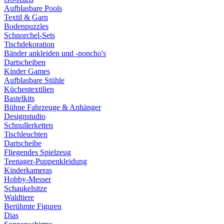
Aufblasbare Pools
Textil & Garn
Bodenpuzzles
Schnorchel-Sets
Tischdekoration
Bänder ankleiden und -poncho's
Dartscheiben
Kinder Games
Aufblasbare Stühle
Küchentextilien
Bastelkits
Bühne Fahrzeuge & Anhänger
Designstudio
Schnullerketten
Tischleuchten
Dartscheibe
Fliegendes Spielzeug
Teenager-Puppenkleidung
Kinderkameras
Hobby-Messer
Schaukelsitze
Waldtiere
Berühmte Figuren
Dias