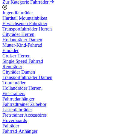
Zur Kategorie Fahrräder
Jugendfahrräder
Hardtail Mountainbikes
Erwachsenen Fahrräder
Transportfahrräder Herren
Cityräder Herren
Hollandräder Damen
Mutter-Kind-Fahrrad
Einräder
Cruiser Herren
Single Speed Fahrrad
Rennräder
Cityräder Damen
Transportfahrräder Damen
Tourenräder
Hollandräder Herren
Fietstrainers
Fahrradanhänger
Fahrradtrainer Zubehör
Lastenfahrräder
Fietstrainer Accessoires
Hoverboards
Falträder
Fahrrad-Anhänger