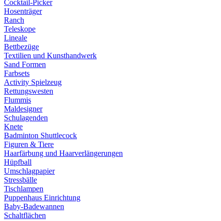
Cocktail-Picker
Hosenträger
Ranch
Teleskope
Lineale
Bettbezüge
Textilien und Kunsthandwerk
Sand Formen
Farbsets
Activity Spielzeug
Rettungswesten
Flummis
Maldesigner
Schulagenden
Knete
Badminton Shuttlecock
Figuren & Tiere
Haarfärbung und Haarverlängerungen
Hüpfball
Umschlagpapier
Stressbälle
Tischlampen
Puppenhaus Einrichtung
Baby-Badewannen
Schaltflächen