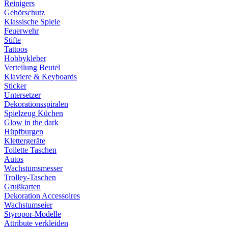
Reinigers
Gehörschutz
Klassische Spiele
Feuerwehr
Stifte
Tattoos
Hobbykleber
Verteilung Beutel
Klaviere & Keyboards
Sticker
Untersetzer
Dekorationsspiralen
Spielzeug Küchen
Glow in the dark
Hüpfburgen
Klettergeräte
Toilette Taschen
Autos
Wachstumsmesser
Trolley-Taschen
Grußkarten
Dekoration Accessoires
Wachstumseier
Styropor-Modelle
Attribute verkleiden