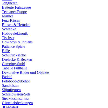
Jonglieren
Batterie-Fahrzeuge
Teenager-Puppe
Marker
Furz Kissen
Blusen & Hemden
Schränke
Hobbyelektronik
Tischset
Cowboys & Indians
Patience Spiele
Bälle
Schulrucksäcke
Dreiecke & Becken
Camping-Stuhl
Tabelle Fußbälle
Dekorative Bilder und Objekte
Paddel
Fotoboot-Zubehör
Sandkästen
Slijmfiguren
Schreibwaren-Sets
Steckdosenschutz
Gürtel abdeckungen
3D-Malset