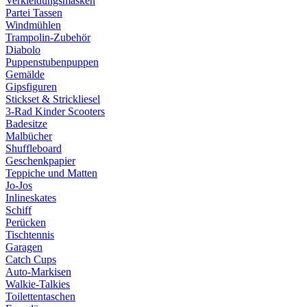
Verkleidungsmasken
Partei Tassen
Windmühlen
Trampolin-Zubehör
Diabolo
Puppenstubenpuppen
Gemälde
Gipsfiguren
Stickset & Strickliesel
3-Rad Kinder Scooters
Badesitze
Malbücher
Shuffleboard
Geschenkpapier
Teppiche und Matten
Jo-Jos
Inlineskates
Schiff
Perücken
Tischtennis
Garagen
Catch Cups
Auto-Markisen
Walkie-Talkies
Toilettentaschen