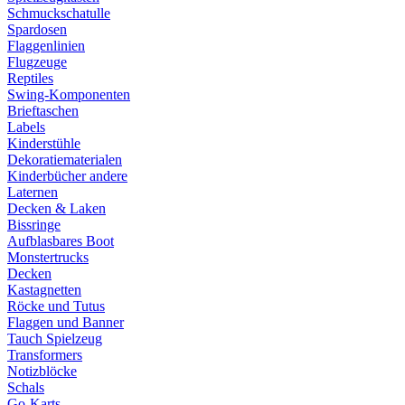
Schmuckschatulle
Spardosen
Flaggenlinien
Flugzeuge
Reptiles
Swing-Komponenten
Brieftaschen
Labels
Kinderstühle
Dekoratiematerialen
Kinderbücher andere
Laternen
Decken & Laken
Bissringe
Aufblasbares Boot
Monstertrucks
Decken
Kastagnetten
Röcke und Tutus
Flaggen und Banner
Tauch Spielzeug
Transformers
Notizblöcke
Schals
Go-Karts