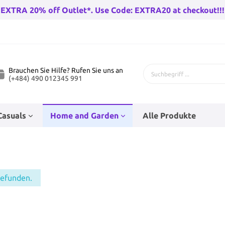
EXTRA 20% off Outlet*. Use Code: EXTRA20 at checkout!!!
Brauchen Sie Hilfe? Rufen Sie uns an
(+484) 490 012345 991
Casuals
Home and Garden
Alle Produkte
 Fahrräder
genhose
Bad-Racks
Teenage Puppenzubehör
Kinderfahrräder
Babysocken
Eckfahnen
Wandleuchten draußen
gefunden.
rräder Herren
Go-Karts
rren
Baby Wanderer
Beleuchtung
huh
n
Trampolines
Hüte
Stunt Skates
Haushaltsfolie und Taschen
r Damen
Wandern Fahrradfahren