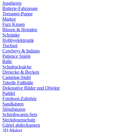
Jonglieren
Batterie-Fahrzeuge
Teenager-Puppe
Marker
Furz Kissen
Blusen & Hemden
Schränke
Hobbyelektronik
Tischset
Cowboys & Indians
Patience Spiele
Bälle
Schulrucksäcke
Dreiecke & Becken
Camping-Stuhl
Tabelle Fußbälle
Dekorative Bilder und Objekte
Paddel
Fotoboot-Zubehör
Sandkästen
Slijmfiguren
Schreibwaren-Sets
Steckdosenschutz
Gürtel abdeckungen
3D-Malset