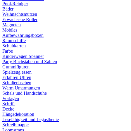
Pool-Reiniger
Bäder
Weihnachtsmützen
Erwachsene Roller
Magneten
Mobiles
Aufbewahrungsboxen
Raumschiffe
Schubkarren
Farbe
Kinderwagen Spanner
Party Buchstaben und Zahlen
Gummifiguren
Spielzeug essen
Erfahren Uhren
Schultertaschen
Warm Umarmungen
Schals und Handschuhe
Vorlagen
Schrift
Decke
Hängedekoration
Lesefähigkeit und Legasthenie
Schreibmappe
Loomstraps