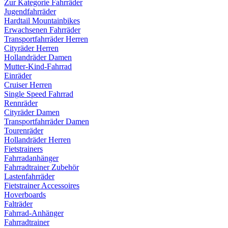
Zur Kategorie Fahrräder
Jugendfahrräder
Hardtail Mountainbikes
Erwachsenen Fahrräder
Transportfahrräder Herren
Cityräder Herren
Hollandräder Damen
Mutter-Kind-Fahrrad
Einräder
Cruiser Herren
Single Speed Fahrrad
Rennräder
Cityräder Damen
Transportfahrräder Damen
Tourenräder
Hollandräder Herren
Fietstrainers
Fahrradanhänger
Fahrradtrainer Zubehör
Lastenfahrräder
Fietstrainer Accessoires
Hoverboards
Falträder
Fahrrad-Anhänger
Fahrradtrainer