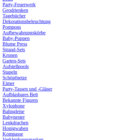
Party-Feuerwerk
Geodrienken
Tagebücher
Dekorationsbeleuchtung
Pompons
Aufbewahrungskörbe
Baby-Puppen
Blume Press
Strand-Sets
Kronen
Garten-Sets
Aufstellpools
Stapeln
Schöpfnetze
Eimer
Party-Tassen und -Gläser
Aufblasbares Bett
Bekannte Figuren
Xylophone
Bahngleise
Babynester
Lenkdrachen
Honigwaben
Kompasse
Verkleidungsmasken