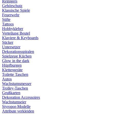
Reinigers
Gehörschutz
Klassische Spiele
Feuerwehr
Stifte
Tattoos
Hobbykleber
Verteilung Beutel
Klaviere & Keyboards
Sticker
Untersetzer
Dekorationsspiralen
Spielzeug Küchen
Glow in the dark
Hüpfburgen
Klettergeräte
Toilette Taschen
Autos
Wachstumsmesser
Trolley-Taschen
Grußkarten
Dekoration Accessoires
Wachstumseier
Styropor-Modelle
Attribute verkleiden