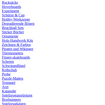
Rucksäcke
Hoverboards
Experiment
Schürze & Cap
Hobby-Werkzeuge
Degradierende Bögen
Beachball Sets
Sticker Bücher
Ornamente
Holz-Handwerk Kits
Zeichnen & Farben
Piraten und Wikinger
Thermometers
Finger-skateboards
Scheren
Schwimmflügel
Rollschuh
Probe
Puzzle-Matten
Trommel
Arzt
Katapulte
Spielzeugausrüstung
Boxbumpers
Spielzeugkästen