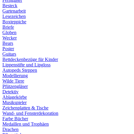
Ferngläser
Besteck
Gartenarbeit
Lesezeichen
Boxteppiche
Briefe
Globen
Wecker
Bears
Poster
Guitars
Bettdeckenbezüge für Kinder
Lippenstifte und Lipgloss
Autopeds Steppen
Modellierung
Wilde Tiere
Pfützengläser
Detektiv
Ablagekörbe
Musikspieler
Zeichenplatten & Tische
Wand- und Fensterdekoration
Farbe Bücher
Medaillen und Trophäen
Drachen