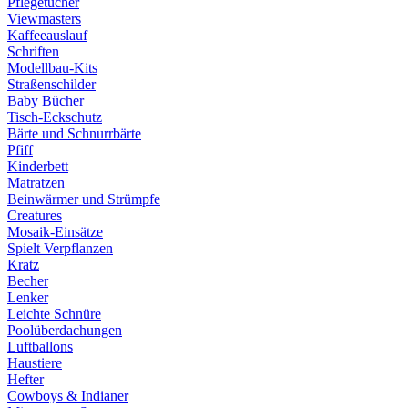
Pflegetücher
Viewmasters
Kaffeeauslauf
Schriften
Modellbau-Kits
Straßenschilder
Baby Bücher
Tisch-Eckschutz
Bärte und Schnurrbärte
Pfiff
Kinderbett
Matratzen
Beinwärmer und Strümpfe
Creatures
Mosaik-Einsätze
Spielt Verpflanzen
Kratz
Becher
Lenker
Leichte Schnüre
Poolüberdachungen
Luftballons
Haustiere
Hefter
Cowboys & Indianer