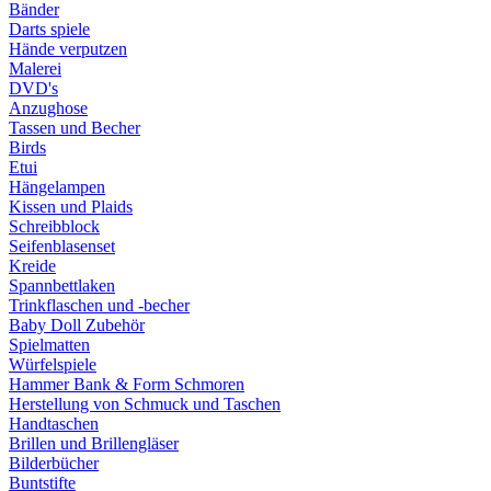
Bänder
Darts spiele
Hände verputzen
Malerei
DVD's
Anzughose
Tassen und Becher
Birds
Etui
Hängelampen
Kissen und Plaids
Schreibblock
Seifenblasenset
Kreide
Spannbettlaken
Trinkflaschen und -becher
Baby Doll Zubehör
Spielmatten
Würfelspiele
Hammer Bank & Form Schmoren
Herstellung von Schmuck und Taschen
Handtaschen
Brillen und Brillengläser
Bilderbücher
Buntstifte