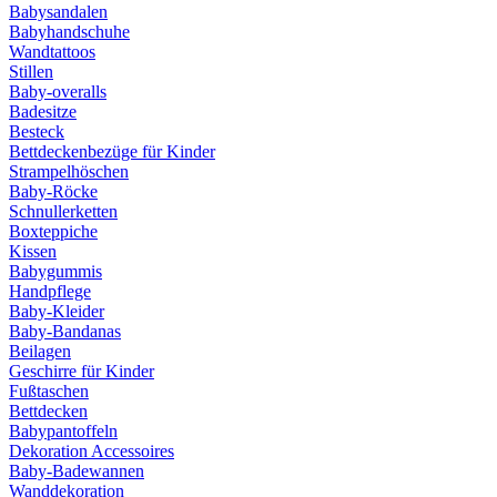
Babysandalen
Babyhandschuhe
Wandtattoos
Stillen
Baby-overalls
Badesitze
Besteck
Bettdeckenbezüge für Kinder
Strampelhöschen
Baby-Röcke
Schnullerketten
Boxteppiche
Kissen
Babygummis
Handpflege
Baby-Kleider
Baby-Bandanas
Beilagen
Geschirre für Kinder
Fußtaschen
Bettdecken
Babypantoffeln
Dekoration Accessoires
Baby-Badewannen
Wanddekoration