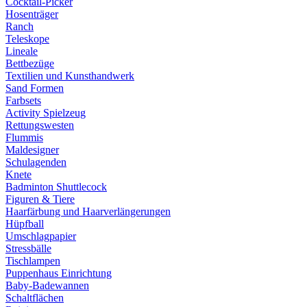
Cocktail-Picker
Hosenträger
Ranch
Teleskope
Lineale
Bettbezüge
Textilien und Kunsthandwerk
Sand Formen
Farbsets
Activity Spielzeug
Rettungswesten
Flummis
Maldesigner
Schulagenden
Knete
Badminton Shuttlecock
Figuren & Tiere
Haarfärbung und Haarverlängerungen
Hüpfball
Umschlagpapier
Stressbälle
Tischlampen
Puppenhaus Einrichtung
Baby-Badewannen
Schaltflächen