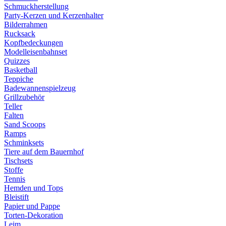
Schmuckherstellung
Party-Kerzen und Kerzenhalter
Bilderrahmen
Rucksack
Kopfbedeckungen
Modelleisenbahnset
Quizzes
Basketball
Teppiche
Badewannenspielzeug
Grillzubehör
Teller
Falten
Sand Scoops
Ramps
Schminksets
Tiere auf dem Bauernhof
Tischsets
Stoffe
Tennis
Hemden und Tops
Bleistift
Papier und Pappe
Torten-Dekoration
Leim