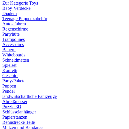
Zur Kategorie Toys
Baby-Verdecke
Diadem
Teenage Puppenzubehör
Autos fahren
Regenschirme
Partyhüte
Trampolines
Accessoires
Bauern
Whiteboards
Schneidmatten
Spielset
Konfetti
Geschirr
Party-Pakete
Puppen
Pendel
landwirtschaftliche Fahrzeuge
Abreißmesser
Puzzle 3D
Schlüsselanhänger
Papierstanzen
Rennstrecke Teile
Mützen und Bandanas