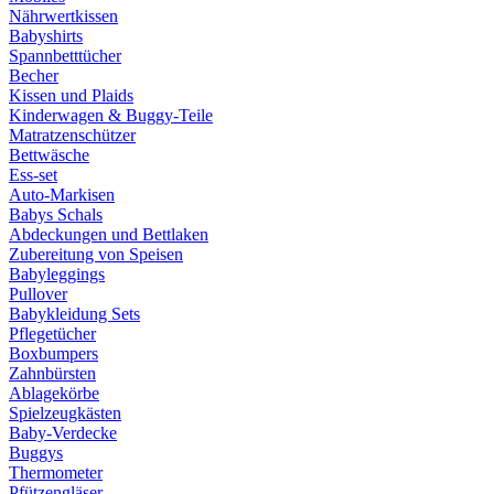
Nährwertkissen
Babyshirts
Spannbetttücher
Becher
Kissen und Plaids
Kinderwagen & Buggy-Teile
Matratzenschützer
Bettwäsche
Ess-set
Auto-Markisen
Babys Schals
Abdeckungen und Bettlaken
Zubereitung von Speisen
Babyleggings
Pullover
Babykleidung Sets
Pflegetücher
Boxbumpers
Zahnbürsten
Ablagekörbe
Spielzeugkästen
Baby-Verdecke
Buggys
Thermometer
Pfützengläser