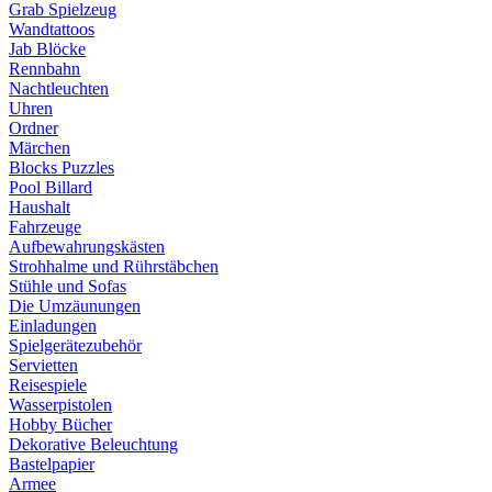
Grab Spielzeug
Wandtattoos
Jab Blöcke
Rennbahn
Nachtleuchten
Uhren
Ordner
Märchen
Blocks Puzzles
Pool Billard
Haushalt
Fahrzeuge
Aufbewahrungskästen
Strohhalme und Rührstäbchen
Stühle und Sofas
Die Umzäunungen
Einladungen
Spielgerätezubehör
Servietten
Reisespiele
Wasserpistolen
Hobby Bücher
Dekorative Beleuchtung
Bastelpapier
Armee