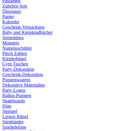
Passanten
Zubehör-Sets
Dinosaurs
Papier
Kalender
Geschenk-Verpackung
Baby und Kleinkindbücher
Serpentines
Monsters
Namensschilder
Pinch Zahlen
Kleiderbügel
Gym Taschen
Party-Dekoration
Geschenk-Dekoration
Poppenwagens
Dekorative Materialien
Party-Logen
Ballon-Pumpen
Skateboards
Hüte
Stempel
Lernen Rätsel
Stirnbänder
Spieltelefone