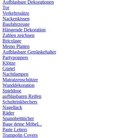
Aufblasbare Dekorationen
Tor
Verkehrssätze
Nackenkissen
Baufahrzeuge
Hängende Dekoration
Zahlen zeichnen
Bricolage
Memo Platten
Aufblasbare Getränkehalter
Partypoppers
Klötze
Gürtel
Nachtlampen
Matratzenschützer
Wanddekoration
Spieldose
aufblasbaren Reifen
Schultrinkbechers
Nagellack
Räder
Spannbetttücher
Baue deine Möbel...
Paste Letters
Trampolin Covers