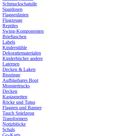
Schmuckschatulle
Spardosen
Flaggenlinien
Flugzeuge
Reptiles
Swing-Komponenten
Brieftaschen
Labels
Kinderstühle
Dekoratiematerialen
Kinderbücher andere
Laternen
Decken & Laken
Bissringe
Aufblasbares Boot
Monstertrucks
Decken
Kastagnetten
Röcke und Tutus
Flaggen und Banner
Tauch Spielzeug
Transformers
Notizblöcke
Schals
Go-Karts