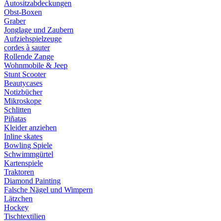
Autositzabdeckungen
Obst-Boxen
Graber
Jonglage und Zaubern
Aufziehspielzeuge
cordes à sauter
Rollende Zange
Wohnmobile & Jeep
Stunt Scooter
Beautycases
Notizbücher
Mikroskope
Schlitten
Piñatas
Kleider anziehen
Inline skates
Bowling Spiele
Schwimmgürtel
Kartenspiele
Traktoren
Diamond Painting
Falsche Nägel und Wimpern
Lätzchen
Hockey
Tischtextilien