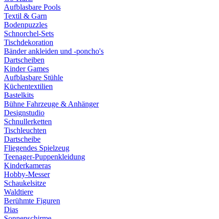
Aufblasbare Pools
Textil & Garn
Bodenpuzzles
Schnorchel-Sets
Tischdekoration
Bänder ankleiden und -poncho's
Dartscheiben
Kinder Games
Aufblasbare Stühle
Küchentextilien
Bastelkits
Bühne Fahrzeuge & Anhänger
Designstudio
Schnullerketten
Tischleuchten
Dartscheibe
Fliegendes Spielzeug
Teenager-Puppenkleidung
Kinderkameras
Hobby-Messer
Schaukelsitze
Waldtiere
Berühmte Figuren
Dias
Sonnenschirme