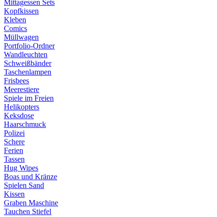
Mittagessen Sets
Kopfkissen
Kleben
Comics
Müllwagen
Portfolio-Ordner
Wandleuchten
Schweißbänder
Taschenlampen
Frisbees
Meerestiere
Spiele im Freien
Helikopters
Keksdose
Haarschmuck
Polizei
Schere
Ferien
Tassen
Hug Wipes
Boas und Kränze
Spielen Sand
Kissen
Graben Maschine
Tauchen Stiefel