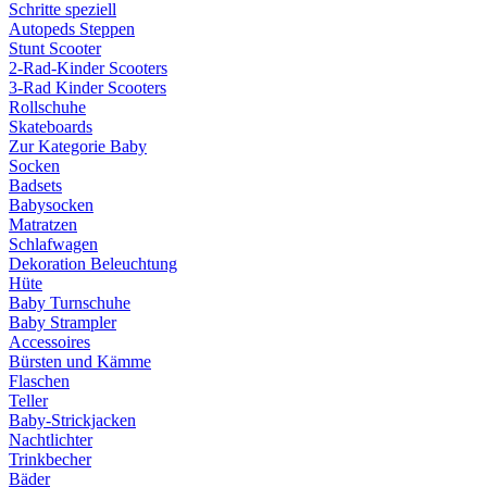
Schritte speziell
Autopeds Steppen
Stunt Scooter
2-Rad-Kinder Scooters
3-Rad Kinder Scooters
Rollschuhe
Skateboards
Zur Kategorie Baby
Socken
Badsets
Babysocken
Matratzen
Schlafwagen
Dekoration Beleuchtung
Hüte
Baby Turnschuhe
Baby Strampler
Accessoires
Bürsten und Kämme
Flaschen
Teller
Baby-Strickjacken
Nachtlichter
Trinkbecher
Bäder