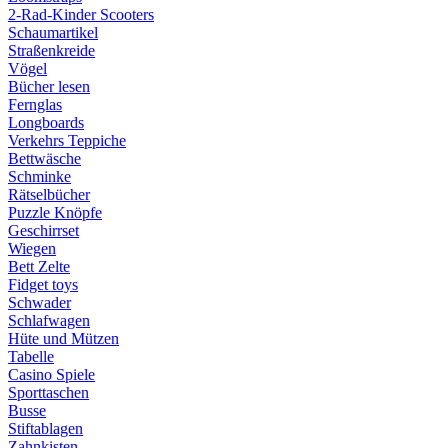
2-Rad-Kinder Scooters
Schaumartikel
Straßenkreide
Vögel
Bücher lesen
Fernglas
Longboards
Verkehrs Teppiche
Bettwäsche
Schminke
Rätselbücher
Puzzle Knöpfe
Geschirrset
Wiegen
Bett Zelte
Fidget toys
Schwader
Schlafwagen
Hüte und Mützen
Tabelle
Casino Spiele
Sporttaschen
Busse
Stiftablagen
Zahnkisten