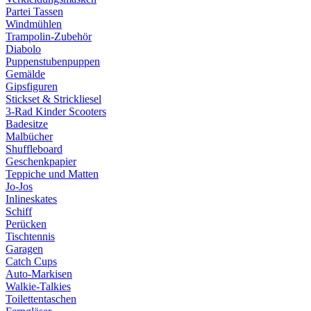
Partei Tassen
Windmühlen
Trampolin-Zubehör
Diabolo
Puppenstubenpuppen
Gemälde
Gipsfiguren
Stickset & Strickliesel
3-Rad Kinder Scooters
Badesitze
Malbücher
Shuffleboard
Geschenkpapier
Teppiche und Matten
Jo-Jos
Inlineskates
Schiff
Perücken
Tischtennis
Garagen
Catch Cups
Auto-Markisen
Walkie-Talkies
Toilettentaschen