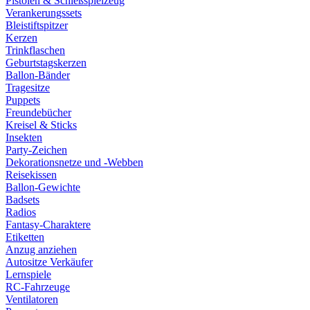
Pistolen & Schießspielzeug
Verankerungssets
Bleistiftspitzer
Kerzen
Trinkflaschen
Geburtstagskerzen
Ballon-Bänder
Tragesitze
Puppets
Freundebücher
Kreisel & Sticks
Insekten
Party-Zeichen
Dekorationsnetze und -Webben
Reisekissen
Ballon-Gewichte
Badsets
Radios
Fantasy-Charaktere
Etiketten
Anzug anziehen
Autositze Verkäufer
Lernspiele
RC-Fahrzeuge
Ventilatoren