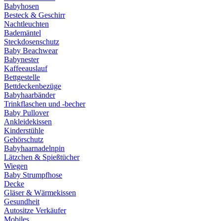
Babyhosen
Besteck & Geschirr
Nachtleuchten
Bademäntel
Steckdosenschutz
Baby Beachwear
Babynester
Kaffeeauslauf
Bettgestelle
Bettdeckenbezüge
Babyhaarbänder
Trinkflaschen und -becher
Baby Pullover
Ankleidekissen
Kinderstühle
Gehörschutz
Babyhaarnadelnpin
Lätzchen & Spießtücher
Wiegen
Baby Strumpfhose
Decke
Gläser & Wärmekissen
Gesundheit
Autositze Verkäufer
Mobiles