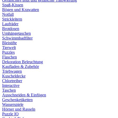
Gefälschtes Blut und gefälschte Tätowierung
Spaß-Kissen
Bögen und Krawatten
Notfall
Strickleitern
Laufräder
Brotdosen
Umhängetaschen
Schwimmbadfilter
Bleistifte
Tierwelt
Puzzles
Flaschen
Dekoration Beleuchtung
Kaufladen & Zubehör
Triebwagen
Kuscheldecke
Chlortreiber
Interactive
Taschen
Ausschneiden & Einfügen
Geschenketiketten
Wasserspiele
Hörner und Rasseln
Puzzle IQ