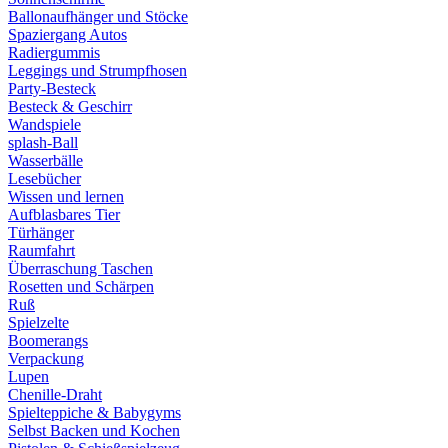
Ballonaufhänger und Stöcke
Spaziergang Autos
Radiergummis
Leggings und Strumpfhosen
Party-Besteck
Besteck & Geschirr
Wandspiele
splash-Ball
Wasserbälle
Lesebücher
Wissen und lernen
Aufblasbares Tier
Türhänger
Raumfahrt
Überraschung Taschen
Rosetten und Schärpen
Ruß
Spielzelte
Boomerangs
Verpackung
Lupen
Chenille-Draht
Spielteppiche & Babygyms
Selbst Backen und Kochen