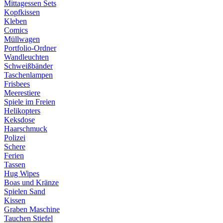
Mittagessen Sets
Kopfkissen
Kleben
Comics
Müllwagen
Portfolio-Ordner
Wandleuchten
Schweißbänder
Taschenlampen
Frisbees
Meerestiere
Spiele im Freien
Helikopters
Keksdose
Haarschmuck
Polizei
Schere
Ferien
Tassen
Hug Wipes
Boas und Kränze
Spielen Sand
Kissen
Graben Maschine
Tauchen Stiefel