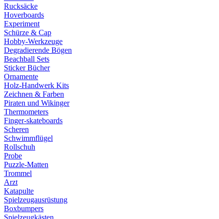
Rucksäcke
Hoverboards
Experiment
Schürze & Cap
Hobby-Werkzeuge
Degradierende Bögen
Beachball Sets
Sticker Bücher
Ornamente
Holz-Handwerk Kits
Zeichnen & Farben
Piraten und Wikinger
Thermometers
Finger-skateboards
Scheren
Schwimmflügel
Rollschuh
Probe
Puzzle-Matten
Trommel
Arzt
Katapulte
Spielzeugausrüstung
Boxbumpers
Spielzeugkästen