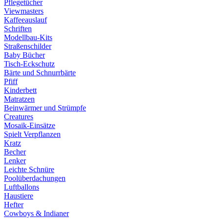
Pflegetücher
Viewmasters
Kaffeeauslauf
Schriften
Modellbau-Kits
Straßenschilder
Baby Bücher
Tisch-Eckschutz
Bärte und Schnurrbärte
Pfiff
Kinderbett
Matratzen
Beinwärmer und Strümpfe
Creatures
Mosaik-Einsätze
Spielt Verpflanzen
Kratz
Becher
Lenker
Leichte Schnüre
Poolüberdachungen
Luftballons
Haustiere
Hefter
Cowboys & Indianer