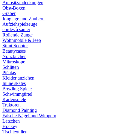
Autositzabdeckungen
Obst-Boxen
Graber
Jonglage und Zaubern
Aufziehspielzeuge
cordes à sauter
Rollende Zange
Wohnmobile & Jeep
Stunt Scooter
Beautycases
Notizbücher
Mikroskope
Schlitten
Piñatas
Kleider anziehen
Inline skates
Bowling Spiele
Schwimmgürtel
Kartenspiele
Traktoren
Diamond Painting
Falsche Nägel und Wimpern
Lätzchen
Hockey
Tischtextilien