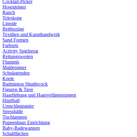
Cocktail-Picker
Hosenträger
Ranch
Teleskope
Lineale
Bettbezüge
Textilien und Kunsthandwerk
Sand Formen
Farbsets
Activity Spielzeug
Rettungswesten
Flummis
Maldesigner
Schulagenden
Knete
Badminton Shuttlecock
Figuren & Tiere
Haarfärbung und Haarverlängerungen
Hüpfball
Umschlagpapier
Stressbälle
Tischlampen
Puppenhaus Einrichtung
Baby-Badewannen
Schaltflächen