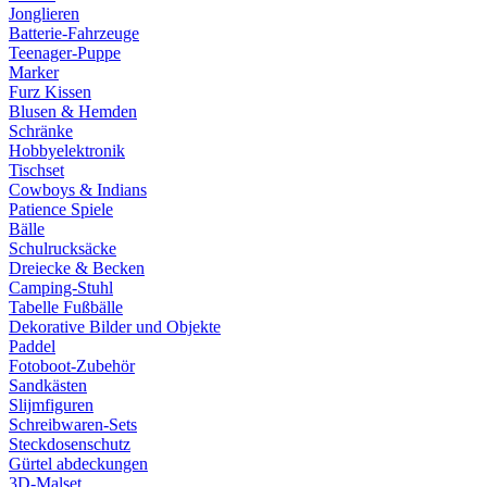
Jonglieren
Batterie-Fahrzeuge
Teenager-Puppe
Marker
Furz Kissen
Blusen & Hemden
Schränke
Hobbyelektronik
Tischset
Cowboys & Indians
Patience Spiele
Bälle
Schulrucksäcke
Dreiecke & Becken
Camping-Stuhl
Tabelle Fußbälle
Dekorative Bilder und Objekte
Paddel
Fotoboot-Zubehör
Sandkästen
Slijmfiguren
Schreibwaren-Sets
Steckdosenschutz
Gürtel abdeckungen
3D-Malset