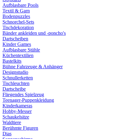
Aufblasbare Pools
Textil & Garn
Bodenpuzzles
Schnorchel-Sets
Tischdekoration
Bänder ankleiden und -poncho's
Dartscheiben
Kinder Games
Aufblasbare Stühle
Küchentextilien
Bastelkits
Bühne Fahrzeuge & Anhänger
Designstudio
Schnullerketten
Tischleuchten
Dartscheibe
Fliegendes Spielzeug
Teenager-Puppenkleidung
Kinderkameras
Hobby-Messer
Schaukelsitze
Waldtiere
Berühmte Figuren
Dias