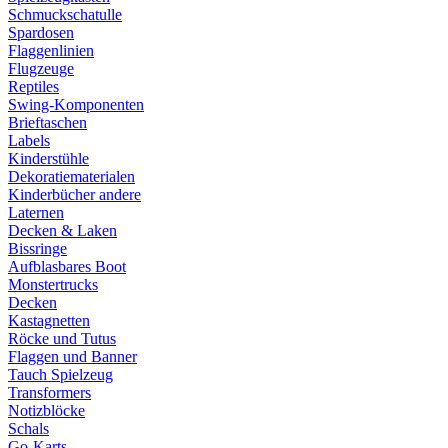
Schmuckschatulle
Spardosen
Flaggenlinien
Flugzeuge
Reptiles
Swing-Komponenten
Brieftaschen
Labels
Kinderstühle
Dekoratiematerialen
Kinderbücher andere
Laternen
Decken & Laken
Bissringe
Aufblasbares Boot
Monstertrucks
Decken
Kastagnetten
Röcke und Tutus
Flaggen und Banner
Tauch Spielzeug
Transformers
Notizblöcke
Schals
Go-Karts