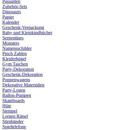
Passanten
Zubehör-Sets
Dinosaurs
Papier
Kalender
Geschenk-Verpackung
Baby und Kleinkindbücher
Serpentines
Monsters
Namensschilder
Pinch Zahlen
Kleiderbügel
Gym Taschen
Party-Dekoration
Geschenk-Dekoration
Poppenwagens
Dekorative Materialien
Party-Logen
Ballon-Pumpen
Skateboards
Hüte
Stempel
Lernen Rätsel
Stirnbänder
Spieltelefone