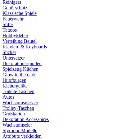
Reinigers
Gehörschutz
Klassische Spiele
Feuerwehr
Stifte
Tattoos
Hobbykleber
Verteilung Beutel
Klaviere & Keyboards
Sticker
Untersetzer
Dekorationsspiralen
Spielzeug Küchen
Glow in the dark
Hüpfburgen
Klettergeräte
Toilette Taschen
Autos
Wachstumsmesser
Trolley-Taschen
Grußkarten
Dekoration Accessoires
Wachstumseier
Styropor-Modelle
Attribute verkleiden