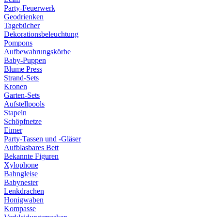
Party-Feuerwerk
Geodrienken
Tagebücher
Dekorationsbeleuchtung
Pompons
Aufbewahrungskörbe
Baby-Puppen
Blume Press
Strand-Sets
Kronen
Garten-Sets
Aufstellpools
Stapeln
Schöpfnetze
Eimer
Party-Tassen und -Gläser
Aufblasbares Bett
Bekannte Figuren
Xylophone
Bahngleise
Babynester
Lenkdrachen
Honigwaben
Kompasse