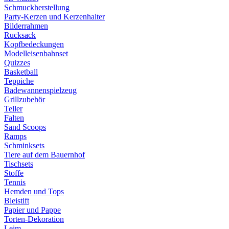
Schmuckherstellung
Party-Kerzen und Kerzenhalter
Bilderrahmen
Rucksack
Kopfbedeckungen
Modelleisenbahnset
Quizzes
Basketball
Teppiche
Badewannenspielzeug
Grillzubehör
Teller
Falten
Sand Scoops
Ramps
Schminksets
Tiere auf dem Bauernhof
Tischsets
Stoffe
Tennis
Hemden und Tops
Bleistift
Papier und Pappe
Torten-Dekoration
Leim