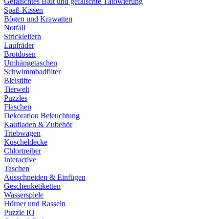
Gefälschtes Blut und gefälschte Tätowierung
Spaß-Kissen
Bögen und Krawatten
Notfall
Strickleitern
Laufräder
Brotdosen
Umhängetaschen
Schwimmbadfilter
Bleistifte
Tierwelt
Puzzles
Flaschen
Dekoration Beleuchtung
Kaufladen & Zubehör
Triebwagen
Kuscheldecke
Chlortreiber
Interactive
Taschen
Ausschneiden & Einfügen
Geschenketiketten
Wasserspiele
Hörner und Rasseln
Puzzle IQ