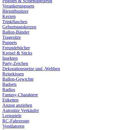
Pistolen & Schießspielzeug
Verankerungssets
Bleistiftspitzer
Kerzen
Trinkflaschen
Geburtstagskerzen
Ballon-Bänder
Tragesitze
Puppets
Freundebücher
Kreisel & Sticks
Insekten
Party-Zeichen
Dekorationsnetze und -Webben
Reisekissen
Ballon-Gewichte
Badsets
Radios
Fantasy-Charaktere
Etiketten
Anzug anziehen
Autositze Verkäufer
Lernspiele
RC-Fahrzeuge
Ventilatoren