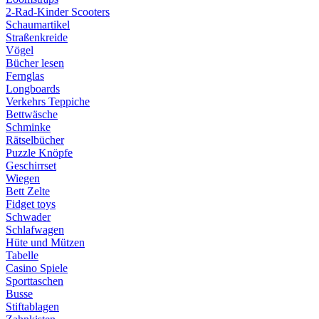
2-Rad-Kinder Scooters
Schaumartikel
Straßenkreide
Vögel
Bücher lesen
Fernglas
Longboards
Verkehrs Teppiche
Bettwäsche
Schminke
Rätselbücher
Puzzle Knöpfe
Geschirrset
Wiegen
Bett Zelte
Fidget toys
Schwader
Schlafwagen
Hüte und Mützen
Tabelle
Casino Spiele
Sporttaschen
Busse
Stiftablagen