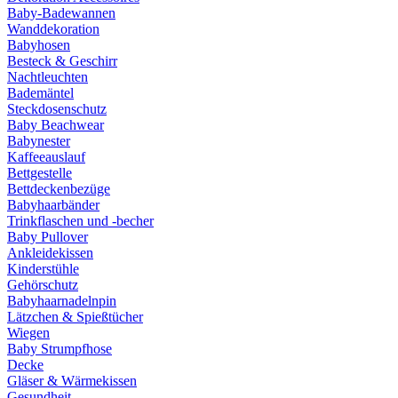
Baby-Badewannen
Wanddekoration
Babyhosen
Besteck & Geschirr
Nachtleuchten
Bademäntel
Steckdosenschutz
Baby Beachwear
Babynester
Kaffeeauslauf
Bettgestelle
Bettdeckenbezüge
Babyhaarbänder
Trinkflaschen und -becher
Baby Pullover
Ankleidekissen
Kinderstühle
Gehörschutz
Babyhaarnadelnpin
Lätzchen & Spießtücher
Wiegen
Baby Strumpfhose
Decke
Gläser & Wärmekissen
Gesundheit