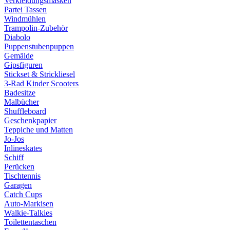
Verkleidungsmasken
Partei Tassen
Windmühlen
Trampolin-Zubehör
Diabolo
Puppenstubenpuppen
Gemälde
Gipsfiguren
Stickset & Strickliesel
3-Rad Kinder Scooters
Badesitze
Malbücher
Shuffleboard
Geschenkpapier
Teppiche und Matten
Jo-Jos
Inlineskates
Schiff
Perücken
Tischtennis
Garagen
Catch Cups
Auto-Markisen
Walkie-Talkies
Toilettentaschen