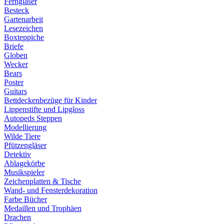
Ferngläser
Besteck
Gartenarbeit
Lesezeichen
Boxteppiche
Briefe
Globen
Wecker
Bears
Poster
Guitars
Bettdeckenbezüge für Kinder
Lippenstifte und Lipgloss
Autopeds Steppen
Modellierung
Wilde Tiere
Pfützengläser
Detektiv
Ablagekörbe
Musikspieler
Zeichenplatten & Tische
Wand- und Fensterdekoration
Farbe Bücher
Medaillen und Trophäen
Drachen