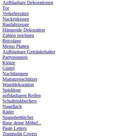
Aufblasbare Dekorationen
Tor
Verkehrssätze
Nackenkissen
Baufahrzeuge
Hängende Dekoration
Zahlen zeichnen
Bricolage
Memo Platten
Aufblasbare Getränkehalter
Partypoppers
Klötze
Gürtel
Nachtlampen
Matratzenschützer
Wanddekoration
Spieldose
aufblasbaren Reifen
Schultrinkbechers
Nagellack
Räder
Spannbetttücher
Baue deine Möbel...
Paste Letters
Trampolin Covers