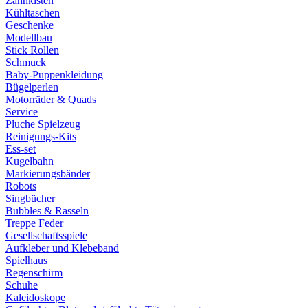
Zahnkisten
Kühltaschen
Geschenke
Modellbau
Stick Rollen
Schmuck
Baby-Puppenkleidung
Bügelperlen
Motorräder & Quads
Service
Pluche Spielzeug
Reinigungs-Kits
Ess-set
Kugelbahn
Markierungsbänder
Robots
Singbücher
Bubbles & Rasseln
Treppe Feder
Gesellschaftsspiele
Aufkleber und Klebeband
Spielhaus
Regenschirm
Schuhe
Kaleidoskope