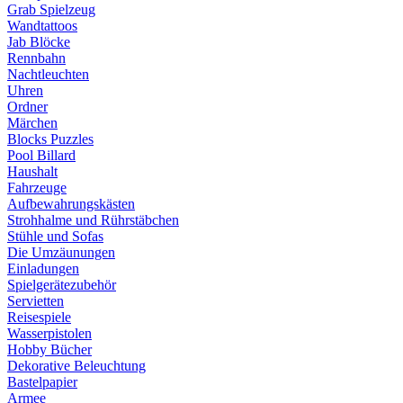
Grab Spielzeug
Wandtattoos
Jab Blöcke
Rennbahn
Nachtleuchten
Uhren
Ordner
Märchen
Blocks Puzzles
Pool Billard
Haushalt
Fahrzeuge
Aufbewahrungskästen
Strohhalme und Rührstäbchen
Stühle und Sofas
Die Umzäunungen
Einladungen
Spielgerätezubehör
Servietten
Reisespiele
Wasserpistolen
Hobby Bücher
Dekorative Beleuchtung
Bastelpapier
Armee