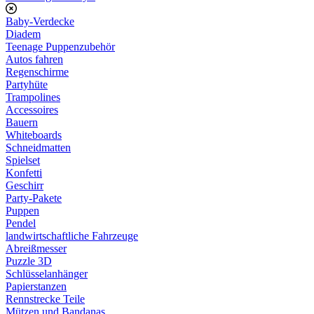
Baby-Verdecke
Diadem
Teenage Puppenzubehör
Autos fahren
Regenschirme
Partyhüte
Trampolines
Accessoires
Bauern
Whiteboards
Schneidmatten
Spielset
Konfetti
Geschirr
Party-Pakete
Puppen
Pendel
landwirtschaftliche Fahrzeuge
Abreißmesser
Puzzle 3D
Schlüsselanhänger
Papierstanzen
Rennstrecke Teile
Mützen und Bandanas