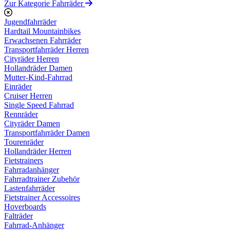
Zur Kategorie Fahrräder
Jugendfahrräder
Hardtail Mountainbikes
Erwachsenen Fahrräder
Transportfahrräder Herren
Cityräder Herren
Hollandräder Damen
Mutter-Kind-Fahrrad
Einräder
Cruiser Herren
Single Speed Fahrrad
Rennräder
Cityräder Damen
Transportfahrräder Damen
Tourenräder
Hollandräder Herren
Fietstrainers
Fahrradanhänger
Fahrradtrainer Zubehör
Lastenfahrräder
Fietstrainer Accessoires
Hoverboards
Falträder
Fahrrad-Anhänger