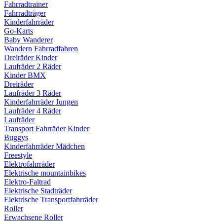
Fahrradtrainer
Fahrradträger
Kinderfahrräder
Go-Karts
Baby Wanderer
Wandern Fahrradfahren
Dreiräder Kinder
Laufräder 2 Räder
Kinder BMX
Dreiräder
Laufräder 3 Räder
Kinderfahrräder Jungen
Laufräder 4 Räder
Laufräder
Transport Fahrräder Kinder
Buggys
Kinderfahrräder Mädchen
Freestyle
Elektrofahrräder
Elektrische mountainbikes
Elektro-Faltrad
Elektrische Stadträder
Elektrische Transportfahrräder
Roller
Erwachsene Roller