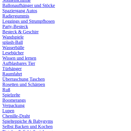
Sonnenschirme
Ballonaufhänger und Stöcke
Spaziergang Autos
Radiergummis
Leggings und Strumpfhosen
Party-Besteck
Besteck & Geschirr
Wandspiele
splash-Ball
Wasserbälle
Lesebücher
Wissen und lernen
Aufblasbares Tier
Türhänger
Raumfahrt
Überraschung Taschen
Rosetten und Schärpen
Ruß
Spielzelte
Boomerangs
Verpackung
Lupen
Chenille-Draht
Spielteppiche & Babygyms
Selbst Backen und Kochen