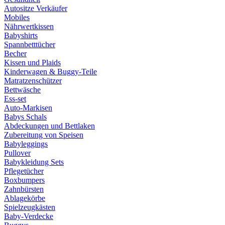
Autositze Verkäufer
Mobiles
Nährwertkissen
Babyshirts
Spannbetttücher
Becher
Kissen und Plaids
Kinderwagen & Buggy-Teile
Matratzenschützer
Bettwäsche
Ess-set
Auto-Markisen
Babys Schals
Abdeckungen und Bettlaken
Zubereitung von Speisen
Babyleggings
Pullover
Babykleidung Sets
Pflegetücher
Boxbumpers
Zahnbürsten
Ablagekörbe
Spielzeugkästen
Baby-Verdecke