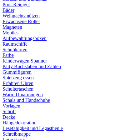
Pool-Reiniger
Bäder
Weihnachtsmützen
Erwachsene Roller
Magneten
Mobiles
Aufbewahrungsboxen
Raumschiffe
Schubkarren
Farbe
Kinderwagen Spanner
Party Buchstaben und Zahlen
Gummifiguren
Spielzeug essen
Erfahren Uhren
Schultertaschen
Warm Umarmungen
Schals und Handschuhe
Vorlagen
Schrift
Decke
Hängedekoration
Lesefähigkeit und Legasthenie
Schreibmappe
Loomstraps