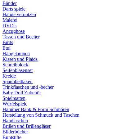
Bänder
Darts spiele
Hände verputzen
Malerei
DVD's
Anzughose
Tassen und Becher
Birds
Etui
Hängelampen
Kissen und Plaids
Schreibblock
Seifenblasenset
Kreide
Spannbettlaken
Trinkflaschen und -becher
Baby Doll Zubehör
Spielmatten
Würfelspiele
Hammer Bank & Form Schmoren
Herstellung von Schmuck und Taschen
Handtaschen
Brillen und Brillengläser
Bilderbücher
Buntstifte