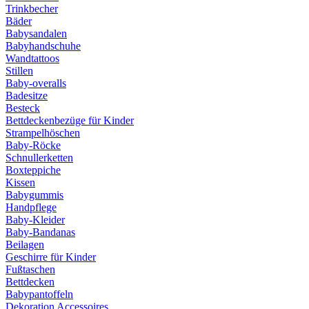
Trinkbecher
Bäder
Babysandalen
Babyhandschuhe
Wandtattoos
Stillen
Baby-overalls
Badesitze
Besteck
Bettdeckenbezüge für Kinder
Strampelhöschen
Baby-Röcke
Schnullerketten
Boxteppiche
Kissen
Babygummis
Handpflege
Baby-Kleider
Baby-Bandanas
Beilagen
Geschirre für Kinder
Fußtaschen
Bettdecken
Babypantoffeln
Dekoration Accessoires