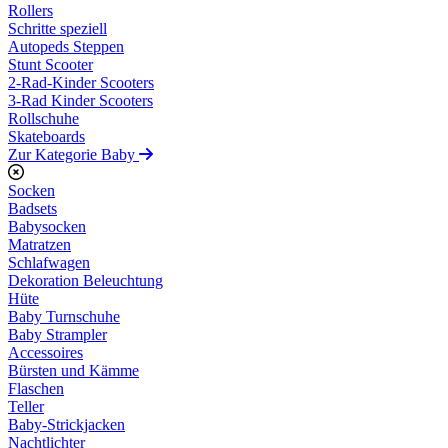
Rollers
Schritte speziell
Autopeds Steppen
Stunt Scooter
2-Rad-Kinder Scooters
3-Rad Kinder Scooters
Rollschuhe
Skateboards
Zur Kategorie Baby
Socken
Badsets
Babysocken
Matratzen
Schlafwagen
Dekoration Beleuchtung
Hüte
Baby Turnschuhe
Baby Strampler
Accessoires
Bürsten und Kämme
Flaschen
Teller
Baby-Strickjacken
Nachtlichter