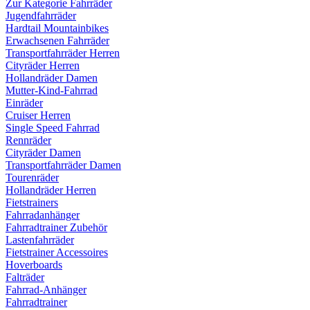
Zur Kategorie Fahrräder
Jugendfahrräder
Hardtail Mountainbikes
Erwachsenen Fahrräder
Transportfahrräder Herren
Cityräder Herren
Hollandräder Damen
Mutter-Kind-Fahrrad
Einräder
Cruiser Herren
Single Speed Fahrrad
Rennräder
Cityräder Damen
Transportfahrräder Damen
Tourenräder
Hollandräder Herren
Fietstrainers
Fahrradanhänger
Fahrradtrainer Zubehör
Lastenfahrräder
Fietstrainer Accessoires
Hoverboards
Falträder
Fahrrad-Anhänger
Fahrradtrainer