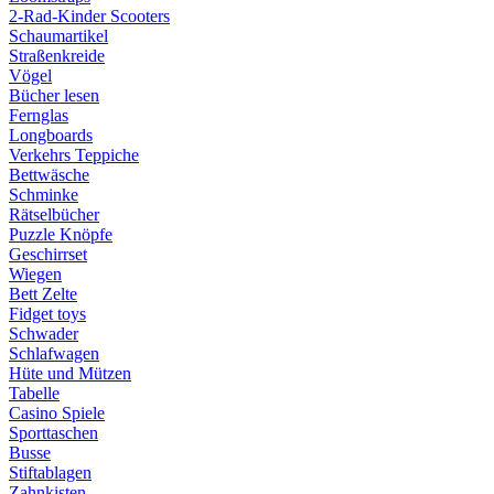
2-Rad-Kinder Scooters
Schaumartikel
Straßenkreide
Vögel
Bücher lesen
Fernglas
Longboards
Verkehrs Teppiche
Bettwäsche
Schminke
Rätselbücher
Puzzle Knöpfe
Geschirrset
Wiegen
Bett Zelte
Fidget toys
Schwader
Schlafwagen
Hüte und Mützen
Tabelle
Casino Spiele
Sporttaschen
Busse
Stiftablagen
Zahnkisten