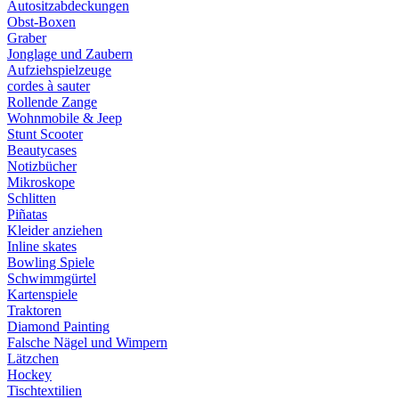
Autositzabdeckungen
Obst-Boxen
Graber
Jonglage und Zaubern
Aufziehspielzeuge
cordes à sauter
Rollende Zange
Wohnmobile & Jeep
Stunt Scooter
Beautycases
Notizbücher
Mikroskope
Schlitten
Piñatas
Kleider anziehen
Inline skates
Bowling Spiele
Schwimmgürtel
Kartenspiele
Traktoren
Diamond Painting
Falsche Nägel und Wimpern
Lätzchen
Hockey
Tischtextilien