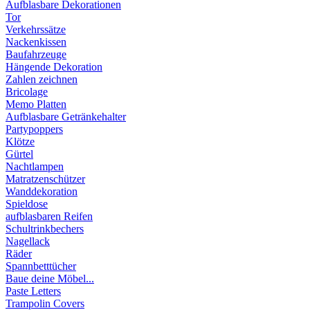
Aufblasbare Dekorationen
Tor
Verkehrssätze
Nackenkissen
Baufahrzeuge
Hängende Dekoration
Zahlen zeichnen
Bricolage
Memo Platten
Aufblasbare Getränkehalter
Partypoppers
Klötze
Gürtel
Nachtlampen
Matratzenschützer
Wanddekoration
Spieldose
aufblasbaren Reifen
Schultrinkbechers
Nagellack
Räder
Spannbetttücher
Baue deine Möbel...
Paste Letters
Trampolin Covers