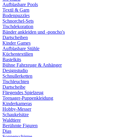
Aufblasbare Pools
Textil & Garn
Bodenpuzzles
Schnorchel-Sets
Tischdekoration
Bänder ankleiden und -poncho's
Dartscheiben
Kinder Games
Aufblasbare Stühle
Küchentextilien
Bastelkits
Bühne Fahrzeuge & Anhänger
Designstudio
Schnullerketten
Tischleuchten
Dartscheibe
Fliegendes Spielzeug
Teenager-Puppenkleidung
Kinderkameras
Hobby-Messer
Schaukelsitze
Waldtiere
Berühmte Figuren
Dias
Sonnenschirme