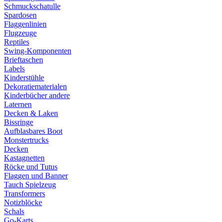
Schmuckschatulle
Spardosen
Flaggenlinien
Flugzeuge
Reptiles
Swing-Komponenten
Brieftaschen
Labels
Kinderstühle
Dekoratiematerialen
Kinderbücher andere
Laternen
Decken & Laken
Bissringe
Aufblasbares Boot
Monstertrucks
Decken
Kastagnetten
Röcke und Tutus
Flaggen und Banner
Tauch Spielzeug
Transformers
Notizblöcke
Schals
Go-Karts