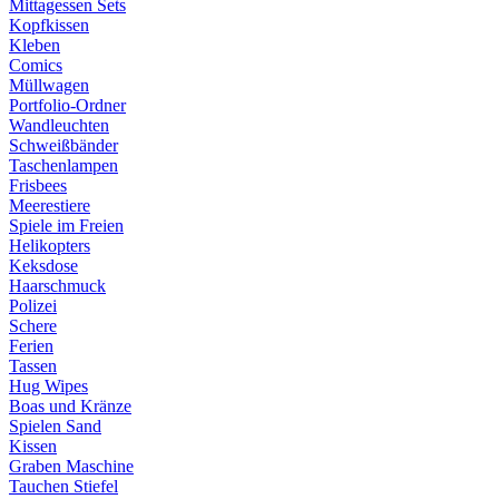
Mittagessen Sets
Kopfkissen
Kleben
Comics
Müllwagen
Portfolio-Ordner
Wandleuchten
Schweißbänder
Taschenlampen
Frisbees
Meerestiere
Spiele im Freien
Helikopters
Keksdose
Haarschmuck
Polizei
Schere
Ferien
Tassen
Hug Wipes
Boas und Kränze
Spielen Sand
Kissen
Graben Maschine
Tauchen Stiefel