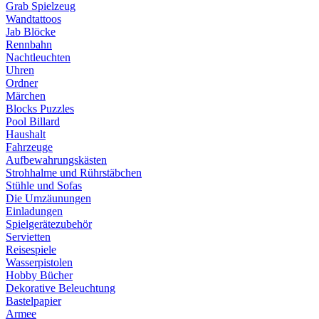
Grab Spielzeug
Wandtattoos
Jab Blöcke
Rennbahn
Nachtleuchten
Uhren
Ordner
Märchen
Blocks Puzzles
Pool Billard
Haushalt
Fahrzeuge
Aufbewahrungskästen
Strohhalme und Rührstäbchen
Stühle und Sofas
Die Umzäunungen
Einladungen
Spielgerätezubehör
Servietten
Reisespiele
Wasserpistolen
Hobby Bücher
Dekorative Beleuchtung
Bastelpapier
Armee