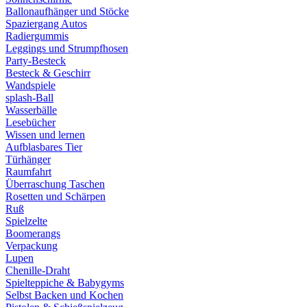
Ballonaufhänger und Stöcke
Spaziergang Autos
Radiergummis
Leggings und Strumpfhosen
Party-Besteck
Besteck & Geschirr
Wandspiele
splash-Ball
Wasserbälle
Lesebücher
Wissen und lernen
Aufblasbares Tier
Türhänger
Raumfahrt
Überraschung Taschen
Rosetten und Schärpen
Ruß
Spielzelte
Boomerangs
Verpackung
Lupen
Chenille-Draht
Spielteppiche & Babygyms
Selbst Backen und Kochen