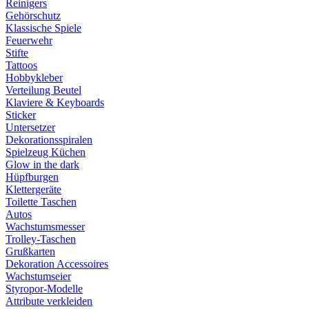
Reinigers
Gehörschutz
Klassische Spiele
Feuerwehr
Stifte
Tattoos
Hobbykleber
Verteilung Beutel
Klaviere & Keyboards
Sticker
Untersetzer
Dekorationsspiralen
Spielzeug Küchen
Glow in the dark
Hüpfburgen
Klettergeräte
Toilette Taschen
Autos
Wachstumsmesser
Trolley-Taschen
Grußkarten
Dekoration Accessoires
Wachstumseier
Styropor-Modelle
Attribute verkleiden