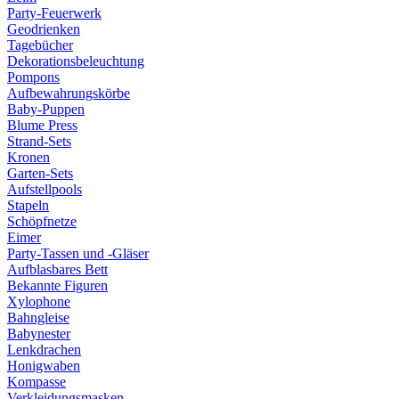
Party-Feuerwerk
Geodrienken
Tagebücher
Dekorationsbeleuchtung
Pompons
Aufbewahrungskörbe
Baby-Puppen
Blume Press
Strand-Sets
Kronen
Garten-Sets
Aufstellpools
Stapeln
Schöpfnetze
Eimer
Party-Tassen und -Gläser
Aufblasbares Bett
Bekannte Figuren
Xylophone
Bahngleise
Babynester
Lenkdrachen
Honigwaben
Kompasse
Verkleidungsmasken