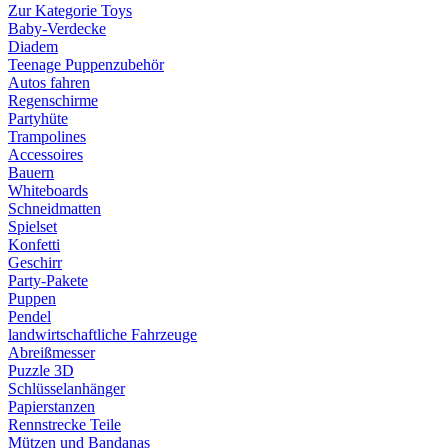
Zur Kategorie Toys
Baby-Verdecke
Diadem
Teenage Puppenzubehör
Autos fahren
Regenschirme
Partyhüte
Trampolines
Accessoires
Bauern
Whiteboards
Schneidmatten
Spielset
Konfetti
Geschirr
Party-Pakete
Puppen
Pendel
landwirtschaftliche Fahrzeuge
Abreißmesser
Puzzle 3D
Schlüsselanhänger
Papierstanzen
Rennstrecke Teile
Mützen und Bandanas