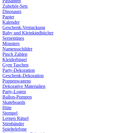
Passanten
Zubehör-Sets
Dinosaurs
Papier
Kalender
Geschenk-Verpackung
Baby und Kleinkindbücher
Serpentines
Monsters
Namensschilder
Pinch Zahlen
Kleiderbügel
Gym Taschen
Party-Dekoration
Geschenk-Dekoration
Poppenwagens
Dekorative Materialien
Party-Logen
Ballon-Pumpen
Skateboards
Hüte
Stempel
Lernen Rätsel
Stirnbänder
Spieltelefone