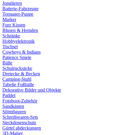
Jonglieren
Batterie-Fahrzeuge
Teenager-Puppe
Marker
Furz Kissen
Blusen & Hemden
Schränke
Hobbyelektronik
Tischset
Cowboys & Indians
Patience Spiele
Bälle
Schulrucksäcke
Dreiecke & Becken
Camping-Stuhl
Tabelle Fußbälle
Dekorative Bilder und Objekte
Paddel
Fotoboot-Zubehör
Sandkästen
Slijmfiguren
Schreibwaren-Sets
Steckdosenschutz
Gürtel abdeckungen
3D-Malset