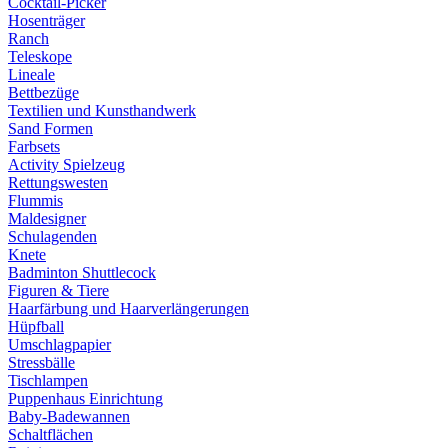
Cocktail-Picker
Hosenträger
Ranch
Teleskope
Lineale
Bettbezüge
Textilien und Kunsthandwerk
Sand Formen
Farbsets
Activity Spielzeug
Rettungswesten
Flummis
Maldesigner
Schulagenden
Knete
Badminton Shuttlecock
Figuren & Tiere
Haarfärbung und Haarverlängerungen
Hüpfball
Umschlagpapier
Stressbälle
Tischlampen
Puppenhaus Einrichtung
Baby-Badewannen
Schaltflächen