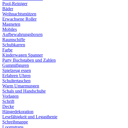
Pool-Reiniger
Bäder
Weihnachtsmützen
Erwachsene Roller
Magneten
Mobiles
Aufbewahrungsboxen
Raumschiffe
Schubkarren
Farbe
Kinderwagen Spanner
Party Buchstaben und Zahlen
Gummifiguren
Spielzeug essen
Erfahren Uhren
Schultertaschen
Warm Umarmungen
Schals und Handschuhe
Vorlagen
Schrift
Decke
Hängedekoration
Lesefähigkeit und Legasthenie
Schreibmappe
Loomstraps