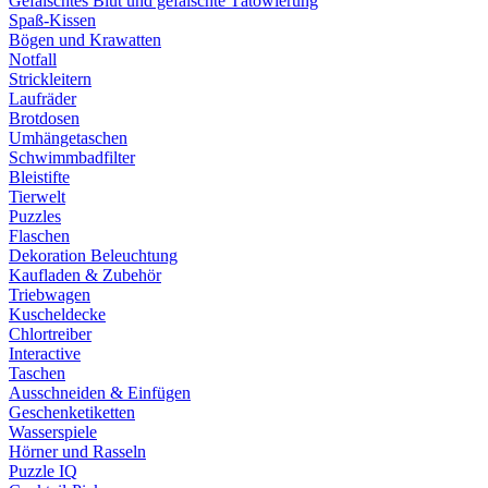
Gefälschtes Blut und gefälschte Tätowierung
Spaß-Kissen
Bögen und Krawatten
Notfall
Strickleitern
Laufräder
Brotdosen
Umhängetaschen
Schwimmbadfilter
Bleistifte
Tierwelt
Puzzles
Flaschen
Dekoration Beleuchtung
Kaufladen & Zubehör
Triebwagen
Kuscheldecke
Chlortreiber
Interactive
Taschen
Ausschneiden & Einfügen
Geschenketiketten
Wasserspiele
Hörner und Rasseln
Puzzle IQ