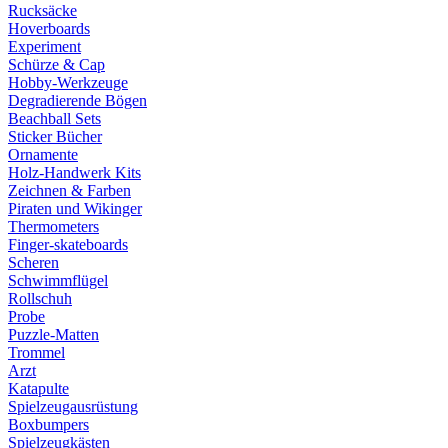
Rucksäcke
Hoverboards
Experiment
Schürze & Cap
Hobby-Werkzeuge
Degradierende Bögen
Beachball Sets
Sticker Bücher
Ornamente
Holz-Handwerk Kits
Zeichnen & Farben
Piraten und Wikinger
Thermometers
Finger-skateboards
Scheren
Schwimmflügel
Rollschuh
Probe
Puzzle-Matten
Trommel
Arzt
Katapulte
Spielzeugausrüstung
Boxbumpers
Spielzeugkästen