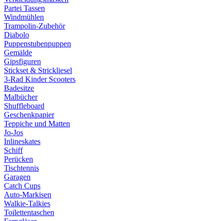
Partei Tassen
Windmühlen
Trampolin-Zubehör
Diabolo
Puppenstubenpuppen
Gemälde
Gipsfiguren
Stickset & Strickliesel
3-Rad Kinder Scooters
Badesitze
Malbücher
Shuffleboard
Geschenkpapier
Teppiche und Matten
Jo-Jos
Inlineskates
Schiff
Perücken
Tischtennis
Garagen
Catch Cups
Auto-Markisen
Walkie-Talkies
Toilettentaschen