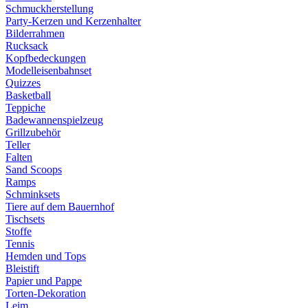
Schmuckherstellung
Party-Kerzen und Kerzenhalter
Bilderrahmen
Rucksack
Kopfbedeckungen
Modelleisenbahnset
Quizzes
Basketball
Teppiche
Badewannenspielzeug
Grillzubehör
Teller
Falten
Sand Scoops
Ramps
Schminksets
Tiere auf dem Bauernhof
Tischsets
Stoffe
Tennis
Hemden und Tops
Bleistift
Papier und Pappe
Torten-Dekoration
Leim