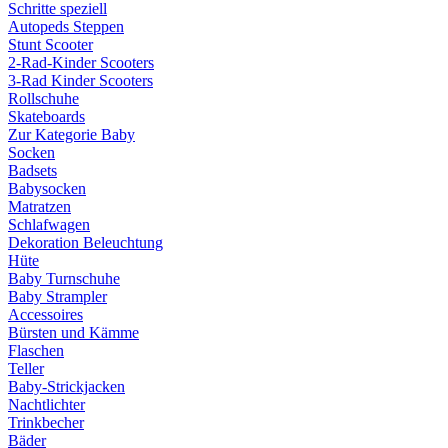
Schritte speziell
Autopeds Steppen
Stunt Scooter
2-Rad-Kinder Scooters
3-Rad Kinder Scooters
Rollschuhe
Skateboards
Zur Kategorie Baby
Socken
Badsets
Babysocken
Matratzen
Schlafwagen
Dekoration Beleuchtung
Hüte
Baby Turnschuhe
Baby Strampler
Accessoires
Bürsten und Kämme
Flaschen
Teller
Baby-Strickjacken
Nachtlichter
Trinkbecher
Bäder