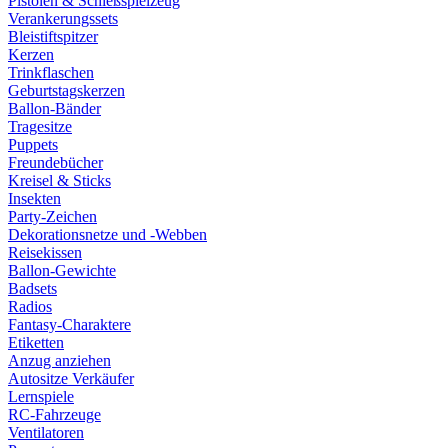
Pistolen & Schießspielzeug
Verankerungssets
Bleistiftspitzer
Kerzen
Trinkflaschen
Geburtstagskerzen
Ballon-Bänder
Tragesitze
Puppets
Freundebücher
Kreisel & Sticks
Insekten
Party-Zeichen
Dekorationsnetze und -Webben
Reisekissen
Ballon-Gewichte
Badsets
Radios
Fantasy-Charaktere
Etiketten
Anzug anziehen
Autositze Verkäufer
Lernspiele
RC-Fahrzeuge
Ventilatoren