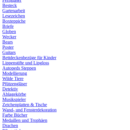
Ferngläser
Besteck
Gartenarbeit
Lesezeichen
Boxteppiche
Briefe
Globen
Wecker
Bears
Poster
Guitars
Bettdeckenbezüge für Kinder
Lippenstifte und Lipgloss
Autopeds Steppen
Modellierung
Wilde Tiere
Pfützengläser
Detektiv
Ablagekörbe
Musikspieler
Zeichenplatten & Tische
Wand- und Fensterdekoration
Farbe Bücher
Medaillen und Trophäen
Drachen