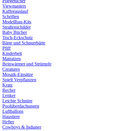
Pflegetücher
Viewmasters
Kaffeeauslauf
Schriften
Modellbau-Kits
Straßenschilder
Baby Bücher
Tisch-Eckschutz
Bärte und Schnurrbärte
Pfiff
Kinderbett
Matratzen
Beinwärmer und Strümpfe
Creatures
Mosaik-Einsätze
Spielt Verpflanzen
Kratz
Becher
Lenker
Leichte Schnüre
Poolüberdachungen
Luftballons
Haustiere
Hefter
Cowboys & Indianer