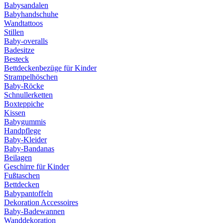
Babysandalen
Babyhandschuhe
Wandtattoos
Stillen
Baby-overalls
Badesitze
Besteck
Bettdeckenbezüge für Kinder
Strampelhöschen
Baby-Röcke
Schnullerketten
Boxteppiche
Kissen
Babygummis
Handpflege
Baby-Kleider
Baby-Bandanas
Beilagen
Geschirre für Kinder
Fußtaschen
Bettdecken
Babypantoffeln
Dekoration Accessoires
Baby-Badewannen
Wanddekoration