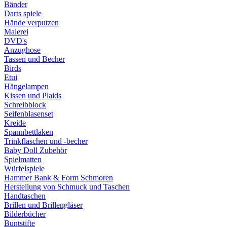
Bänder
Darts spiele
Hände verputzen
Malerei
DVD's
Anzughose
Tassen und Becher
Birds
Etui
Hängelampen
Kissen und Plaids
Schreibblock
Seifenblasenset
Kreide
Spannbettlaken
Trinkflaschen und -becher
Baby Doll Zubehör
Spielmatten
Würfelspiele
Hammer Bank & Form Schmoren
Herstellung von Schmuck und Taschen
Handtaschen
Brillen und Brillengläser
Bilderbücher
Buntstifte