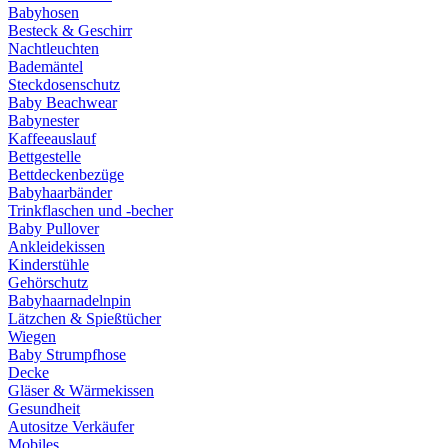
Babyhosen
Besteck & Geschirr
Nachtleuchten
Bademäntel
Steckdosenschutz
Baby Beachwear
Babynester
Kaffeeauslauf
Bettgestelle
Bettdeckenbezüge
Babyhaarbänder
Trinkflaschen und -becher
Baby Pullover
Ankleidekissen
Kinderstühle
Gehörschutz
Babyhaarnadelnpin
Lätzchen & Spießtücher
Wiegen
Baby Strumpfhose
Decke
Gläser & Wärmekissen
Gesundheit
Autositze Verkäufer
Mobiles