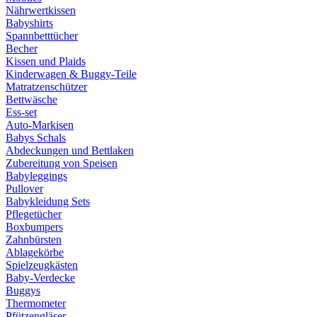
Nährwertkissen
Babyshirts
Spannbetttücher
Becher
Kissen und Plaids
Kinderwagen & Buggy-Teile
Matratzenschützer
Bettwäsche
Ess-set
Auto-Markisen
Babys Schals
Abdeckungen und Bettlaken
Zubereitung von Speisen
Babyleggings
Pullover
Babykleidung Sets
Pflegetücher
Boxbumpers
Zahnbürsten
Ablagekörbe
Spielzeugkästen
Baby-Verdecke
Buggys
Thermometer
Pfützengläser