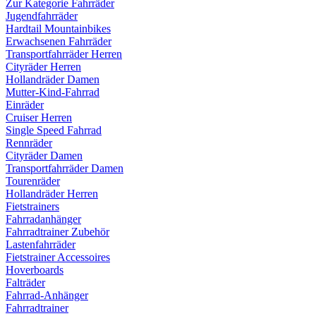
Zur Kategorie Fahrräder
Jugendfahrräder
Hardtail Mountainbikes
Erwachsenen Fahrräder
Transportfahrräder Herren
Cityräder Herren
Hollandräder Damen
Mutter-Kind-Fahrrad
Einräder
Cruiser Herren
Single Speed Fahrrad
Rennräder
Cityräder Damen
Transportfahrräder Damen
Tourenräder
Hollandräder Herren
Fietstrainers
Fahrradanhänger
Fahrradtrainer Zubehör
Lastenfahrräder
Fietstrainer Accessoires
Hoverboards
Falträder
Fahrrad-Anhänger
Fahrradtrainer