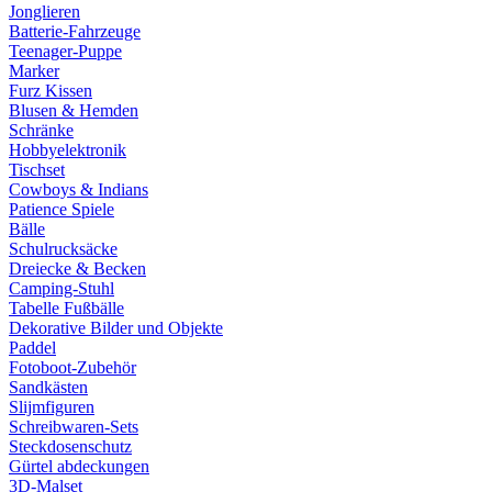
Jonglieren
Batterie-Fahrzeuge
Teenager-Puppe
Marker
Furz Kissen
Blusen & Hemden
Schränke
Hobbyelektronik
Tischset
Cowboys & Indians
Patience Spiele
Bälle
Schulrucksäcke
Dreiecke & Becken
Camping-Stuhl
Tabelle Fußbälle
Dekorative Bilder und Objekte
Paddel
Fotoboot-Zubehör
Sandkästen
Slijmfiguren
Schreibwaren-Sets
Steckdosenschutz
Gürtel abdeckungen
3D-Malset