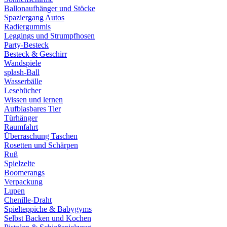
Ballonaufhänger und Stöcke
Spaziergang Autos
Radiergummis
Leggings und Strumpfhosen
Party-Besteck
Besteck & Geschirr
Wandspiele
splash-Ball
Wasserbälle
Lesebücher
Wissen und lernen
Aufblasbares Tier
Türhänger
Raumfahrt
Überraschung Taschen
Rosetten und Schärpen
Ruß
Spielzelte
Boomerangs
Verpackung
Lupen
Chenille-Draht
Spielteppiche & Babygyms
Selbst Backen und Kochen