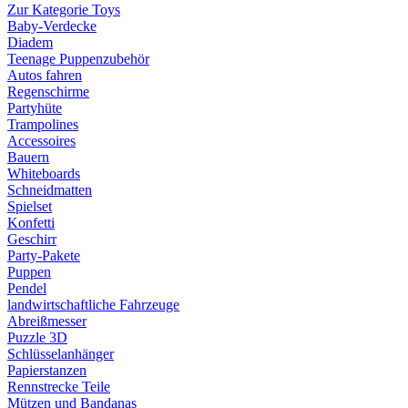
Zur Kategorie Toys
Baby-Verdecke
Diadem
Teenage Puppenzubehör
Autos fahren
Regenschirme
Partyhüte
Trampolines
Accessoires
Bauern
Whiteboards
Schneidmatten
Spielset
Konfetti
Geschirr
Party-Pakete
Puppen
Pendel
landwirtschaftliche Fahrzeuge
Abreißmesser
Puzzle 3D
Schlüsselanhänger
Papierstanzen
Rennstrecke Teile
Mützen und Bandanas