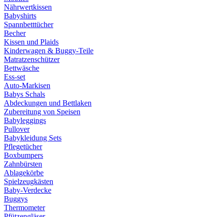
Nährwertkissen
Babyshirts
Spannbetttücher
Becher
Kissen und Plaids
Kinderwagen & Buggy-Teile
Matratzenschützer
Bettwäsche
Ess-set
Auto-Markisen
Babys Schals
Abdeckungen und Bettlaken
Zubereitung von Speisen
Babyleggings
Pullover
Babykleidung Sets
Pflegetücher
Boxbumpers
Zahnbürsten
Ablagekörbe
Spielzeugkästen
Baby-Verdecke
Buggys
Thermometer
Pfützengläser