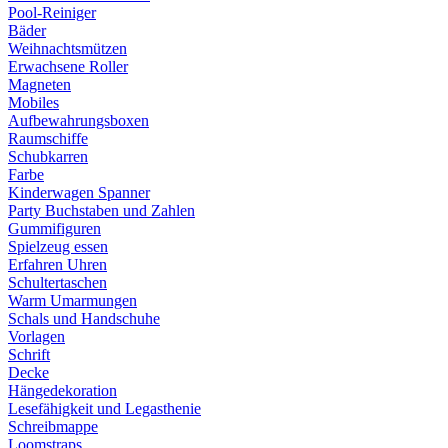
Pool-Reiniger
Bäder
Weihnachtsmützen
Erwachsene Roller
Magneten
Mobiles
Aufbewahrungsboxen
Raumschiffe
Schubkarren
Farbe
Kinderwagen Spanner
Party Buchstaben und Zahlen
Gummifiguren
Spielzeug essen
Erfahren Uhren
Schultertaschen
Warm Umarmungen
Schals und Handschuhe
Vorlagen
Schrift
Decke
Hängedekoration
Lesefähigkeit und Legasthenie
Schreibmappe
Loomstraps