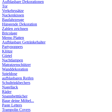
Aufblasbare Dekorationen
Tor
Verkehrssätze
Nackenkissen
Baufahrzeuge
Hängende Dekoration
Zahlen zeichnen
Bricolage
Memo Platten
Aufblasbare Getränkehalter
Partypoppers
Klötze
Gürtel
Nachtlampen
Matratzenschützer
Wanddekoration
Spieldose
aufblasbaren Reifen
Schultrinkbechers
Nagellack
Räder
Spannbetttücher
Baue deine Möbel...
Paste Letters
Trampolin Covers