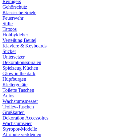
Reinigers
Gehörschutz
Klassische Spiele
Feuerwehr
Stifte
Tattoos
Hobbykleber
Verteilung Beutel
Klaviere & Keyboards
Sticker
Untersetzer
Dekorationsspiralen
Spielzeug Küchen
Glow in the dark
Hüpfburgen
Klettergeräte
Toilette Taschen
Autos
Wachstumsmesser
Trolley-Taschen
Grußkarten
Dekoration Accessoires
Wachstumseier
Styropor-Modelle
Attribute verkleiden