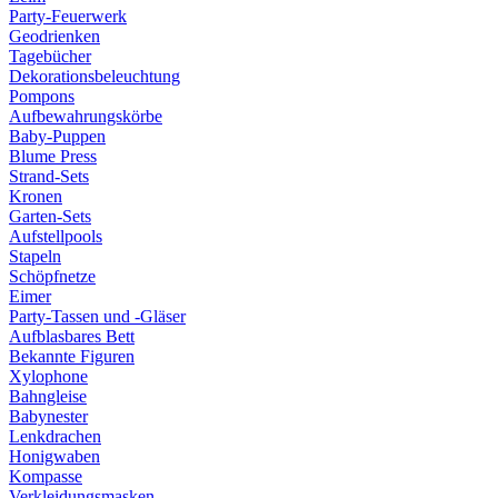
Party-Feuerwerk
Geodrienken
Tagebücher
Dekorationsbeleuchtung
Pompons
Aufbewahrungskörbe
Baby-Puppen
Blume Press
Strand-Sets
Kronen
Garten-Sets
Aufstellpools
Stapeln
Schöpfnetze
Eimer
Party-Tassen und -Gläser
Aufblasbares Bett
Bekannte Figuren
Xylophone
Bahngleise
Babynester
Lenkdrachen
Honigwaben
Kompasse
Verkleidungsmasken