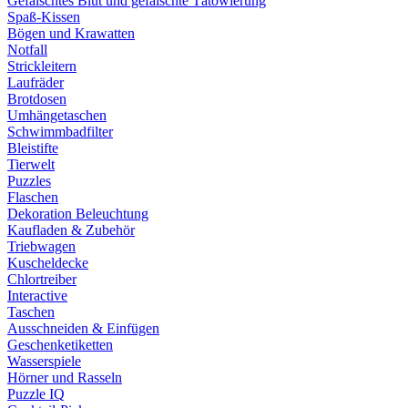
Gefälschtes Blut und gefälschte Tätowierung
Spaß-Kissen
Bögen und Krawatten
Notfall
Strickleitern
Laufräder
Brotdosen
Umhängetaschen
Schwimmbadfilter
Bleistifte
Tierwelt
Puzzles
Flaschen
Dekoration Beleuchtung
Kaufladen & Zubehör
Triebwagen
Kuscheldecke
Chlortreiber
Interactive
Taschen
Ausschneiden & Einfügen
Geschenketiketten
Wasserspiele
Hörner und Rasseln
Puzzle IQ