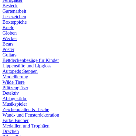
Ferngläser
Besteck
Gartenarbeit
Lesezeichen
Boxteppiche
Briefe
Globen
Wecker
Bears
Poster
Guitars
Bettdeckenbezüge für Kinder
Lippenstifte und Lipgloss
Autopeds Steppen
Modellierung
Wilde Tiere
Pfützengläser
Detektiv
Ablagekörbe
Musikspieler
Zeichenplatten & Tische
Wand- und Fensterdekoration
Farbe Bücher
Medaillen und Trophäen
Drachen