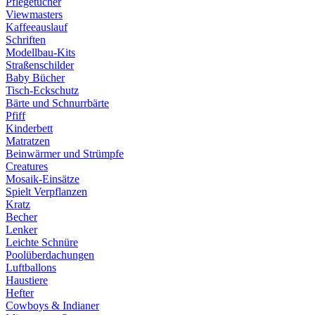
Pflegetücher
Viewmasters
Kaffeeauslauf
Schriften
Modellbau-Kits
Straßenschilder
Baby Bücher
Tisch-Eckschutz
Bärte und Schnurrbärte
Pfiff
Kinderbett
Matratzen
Beinwärmer und Strümpfe
Creatures
Mosaik-Einsätze
Spielt Verpflanzen
Kratz
Becher
Lenker
Leichte Schnüre
Poolüberdachungen
Luftballons
Haustiere
Hefter
Cowboys & Indianer