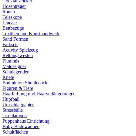
Cocktail-Picker
Hosenträger
Ranch
Teleskope
Lineale
Bettbezüge
Textilien und Kunsthandwerk
Sand Formen
Farbsets
Activity Spielzeug
Rettungswesten
Flummis
Maldesigner
Schulagenden
Knete
Badminton Shuttlecock
Figuren & Tiere
Haarfärbung und Haarverlängerungen
Hüpfball
Umschlagpapier
Stressbälle
Tischlampen
Puppenhaus Einrichtung
Baby-Badewannen
Schaltflächen