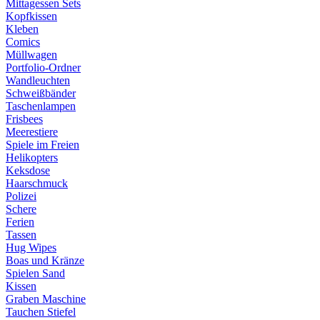
Mittagessen Sets
Kopfkissen
Kleben
Comics
Müllwagen
Portfolio-Ordner
Wandleuchten
Schweißbänder
Taschenlampen
Frisbees
Meerestiere
Spiele im Freien
Helikopters
Keksdose
Haarschmuck
Polizei
Schere
Ferien
Tassen
Hug Wipes
Boas und Kränze
Spielen Sand
Kissen
Graben Maschine
Tauchen Stiefel