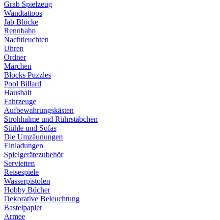
Grab Spielzeug
Wandtattoos
Jab Blöcke
Rennbahn
Nachtleuchten
Uhren
Ordner
Märchen
Blocks Puzzles
Pool Billard
Haushalt
Fahrzeuge
Aufbewahrungskästen
Strohhalme und Rührstäbchen
Stühle und Sofas
Die Umzäunungen
Einladungen
Spielgerätezubehör
Servietten
Reisespiele
Wasserpistolen
Hobby Bücher
Dekorative Beleuchtung
Bastelpapier
Armee