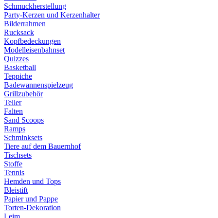
Schmuckherstellung
Party-Kerzen und Kerzenhalter
Bilderrahmen
Rucksack
Kopfbedeckungen
Modelleisenbahnset
Quizzes
Basketball
Teppiche
Badewannenspielzeug
Grillzubehör
Teller
Falten
Sand Scoops
Ramps
Schminksets
Tiere auf dem Bauernhof
Tischsets
Stoffe
Tennis
Hemden und Tops
Bleistift
Papier und Pappe
Torten-Dekoration
Leim