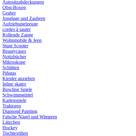
Autositzabdeckungen
Obst-Boxen
Graber
Jonglage und Zaubern
Aufziehspielzeuge
cordes à sauter
Rollende Zange
Wohnmobile & Jeep
Stunt Scooter
Beautycases
Notizbücher
Mikroskope
Schlitten
Piñatas
Kleider anziehen
Inline skates
Bowling Spiele
Schwimmgürtel
Kartenspiele
Traktoren
Diamond Painting
Falsche Nägel und Wimpern
Lätzchen
Hockey
Tischtextilien