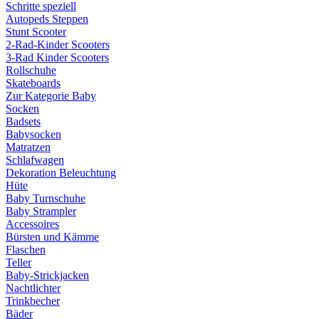
Schritte speziell
Autopeds Steppen
Stunt Scooter
2-Rad-Kinder Scooters
3-Rad Kinder Scooters
Rollschuhe
Skateboards
Zur Kategorie Baby
Socken
Badsets
Babysocken
Matratzen
Schlafwagen
Dekoration Beleuchtung
Hüte
Baby Turnschuhe
Baby Strampler
Accessoires
Bürsten und Kämme
Flaschen
Teller
Baby-Strickjacken
Nachtlichter
Trinkbecher
Bäder