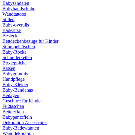
Babysandalen
Babyhandschuhe
Wandtattoos
Stillen
Baby-overalls
Badesitze
Besteck
Bettdeckenbezüge für Kinder
Strampelhöschen
Baby-Röcke
Schnullerketten
Boxteppiche
Kissen
Babygummis
Handpflege
Baby-Kleider
Baby-Bandanas
Beilagen
Geschirre für Kinder
Fußtaschen
Bettdecken
Babypantoffeln
Dekoration Accessoires
Baby-Badewannen
Wanddekoration