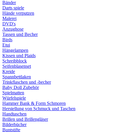
Bänder
Darts spiele
Hände verputzen
Malerei
DVD's
Anzughose
Tassen und Becher
Birds
Etui
Hängelampen
Kissen und Plaids
Schreibblock
Seifenblasenset
Kreide
Spannbettlaken
Trinkflaschen und -becher
Baby Doll Zubehör
Spielmatten
Würfelspiele
Hammer Bank & Form Schmoren
Herstellung von Schmuck und Taschen
Handtaschen
Brillen und Brillengläser
Bilderbücher
Buntstifte