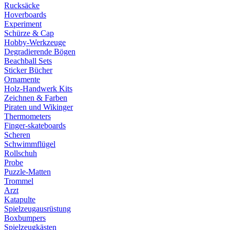
Rucksäcke
Hoverboards
Experiment
Schürze & Cap
Hobby-Werkzeuge
Degradierende Bögen
Beachball Sets
Sticker Bücher
Ornamente
Holz-Handwerk Kits
Zeichnen & Farben
Piraten und Wikinger
Thermometers
Finger-skateboards
Scheren
Schwimmflügel
Rollschuh
Probe
Puzzle-Matten
Trommel
Arzt
Katapulte
Spielzeugausrüstung
Boxbumpers
Spielzeugkästen