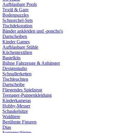
Aufblasbare Pools
Textil & Garn
Bodenpuzzles
Schnorchel-Sets
Tischdekoration
Bänder ankleiden und -poncho's
Dartscheiben
Kinder Games
Aufblasbare Stühle
Küchentextilien
Bastelkits
Bühne Fahrzeuge & Anhänger
Designstudio
Schnullerketten
Tischleuchten
Dartscheibe
Fliegendes Spielzeug
Teenager-Puppenkleidung
Kinderkameras
Hobby-Messer
Schaukelsitze
Waldtiere
Berühmte Figuren
Dias
Sonnenschirme