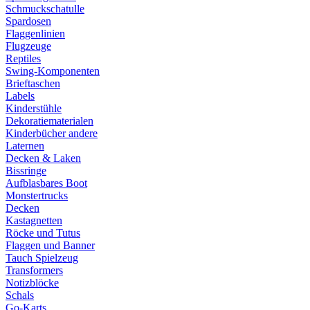
Schmuckschatulle
Spardosen
Flaggenlinien
Flugzeuge
Reptiles
Swing-Komponenten
Brieftaschen
Labels
Kinderstühle
Dekoratiematerialen
Kinderbücher andere
Laternen
Decken & Laken
Bissringe
Aufblasbares Boot
Monstertrucks
Decken
Kastagnetten
Röcke und Tutus
Flaggen und Banner
Tauch Spielzeug
Transformers
Notizblöcke
Schals
Go-Karts