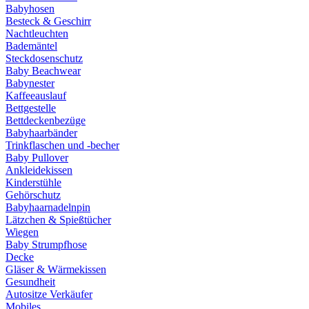
Babyhosen
Besteck & Geschirr
Nachtleuchten
Bademäntel
Steckdosenschutz
Baby Beachwear
Babynester
Kaffeeauslauf
Bettgestelle
Bettdeckenbezüge
Babyhaarbänder
Trinkflaschen und -becher
Baby Pullover
Ankleidekissen
Kinderstühle
Gehörschutz
Babyhaarnadelnpin
Lätzchen & Spießtücher
Wiegen
Baby Strumpfhose
Decke
Gläser & Wärmekissen
Gesundheit
Autositze Verkäufer
Mobiles