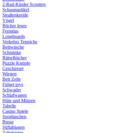
2-Rad-Kinder Scooters
Schaumartikel
Straßenkreide
Vögel
Bücher lesen
Fernglas
Longboards
Verkehrs Teppiche
Bettwäsche
Schminke
Rätselbücher
Puzzle Knöpfe
Geschirrset
Wiegen
Bett Zelte
Fidget toys
Schwader
Schlafwagen
Hüte und Mützen
Tabelle
Casino Spiele
Sporttaschen
Busse
Stiftablagen
Zahnkisten