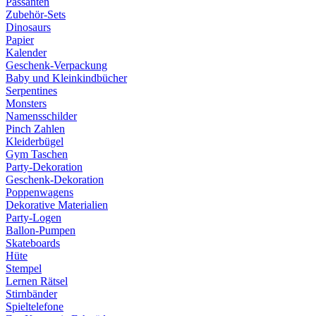
Passanten
Zubehör-Sets
Dinosaurs
Papier
Kalender
Geschenk-Verpackung
Baby und Kleinkindbücher
Serpentines
Monsters
Namensschilder
Pinch Zahlen
Kleiderbügel
Gym Taschen
Party-Dekoration
Geschenk-Dekoration
Poppenwagens
Dekorative Materialien
Party-Logen
Ballon-Pumpen
Skateboards
Hüte
Stempel
Lernen Rätsel
Stirnbänder
Spieltelefone