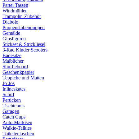
Partei Tassen
Windmühlen
Trampolin-Zubehör
Diabolo
Puppenstubenpuppen
Gemälde
Gipsfiguren
Stickset & Strickliesel
3-Rad Kinder Scooters
Badesitze
Malbücher
Shuffleboard
Geschenkpapier
Teppiche und Matten
Jo-Jos
Inlineskates
Schiff
Perücken
Tischtennis
Garagen
Catch Cups
Auto-Markisen
Walkie-Talkies
Toilettentaschen