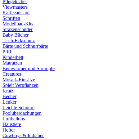
Pflegetücher
Viewmasters
Kaffeeauslauf
Schriften
Modellbau-Kits
Straßenschilder
Baby Bücher
Tisch-Eckschutz
Bärte und Schnurrbärte
Pfiff
Kinderbett
Matratzen
Beinwärmer und Strümpfe
Creatures
Mosaik-Einsätze
Spielt Verpflanzen
Kratz
Becher
Lenker
Leichte Schnüre
Poolüberdachungen
Luftballons
Haustiere
Hefter
Cowboys & Indianer