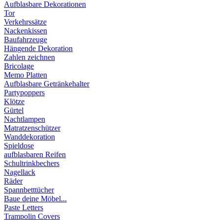
Aufblasbare Dekorationen
Tor
Verkehrssätze
Nackenkissen
Baufahrzeuge
Hängende Dekoration
Zahlen zeichnen
Bricolage
Memo Platten
Aufblasbare Getränkehalter
Partypoppers
Klötze
Gürtel
Nachtlampen
Matratzenschützer
Wanddekoration
Spieldose
aufblasbaren Reifen
Schultrinkbechers
Nagellack
Räder
Spannbetttücher
Baue deine Möbel...
Paste Letters
Trampolin Covers