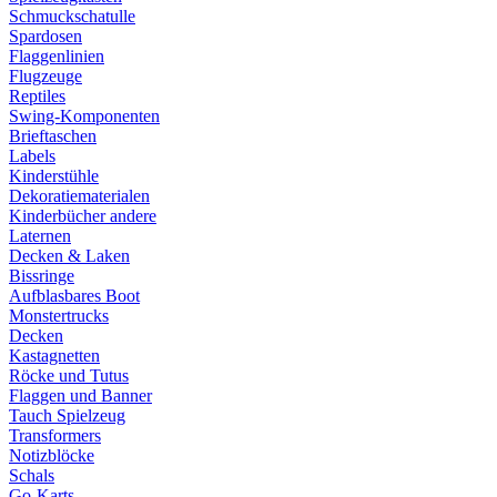
Schmuckschatulle
Spardosen
Flaggenlinien
Flugzeuge
Reptiles
Swing-Komponenten
Brieftaschen
Labels
Kinderstühle
Dekoratiematerialen
Kinderbücher andere
Laternen
Decken & Laken
Bissringe
Aufblasbares Boot
Monstertrucks
Decken
Kastagnetten
Röcke und Tutus
Flaggen und Banner
Tauch Spielzeug
Transformers
Notizblöcke
Schals
Go-Karts