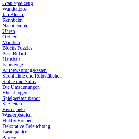
Grab Spielzeug
Wandtattoos
Jab Blöcke
Rennbahn
Nachtleuchten
Uhren
Ordner
Märchen
Blocks Puzzles
Pool Billard
Haushalt
Fahrzeuge
Aufbewahrungskästen
Strohhalme und Rührstäbchen
Stühle und Sofas
Die Umzäunungen
Einladungen
Spielgerätezubehör
Servietten
Reisespiele
Wasserpistolen
Hobby Bücher
Dekorative Beleuchtung
Bastelpapier
Armee