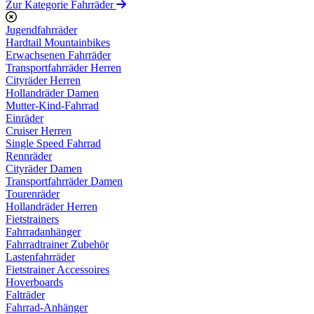
Zur Kategorie Fahrräder
Jugendfahrräder
Hardtail Mountainbikes
Erwachsenen Fahrräder
Transportfahrräder Herren
Cityräder Herren
Hollandräder Damen
Mutter-Kind-Fahrrad
Einräder
Cruiser Herren
Single Speed Fahrrad
Rennräder
Cityräder Damen
Transportfahrräder Damen
Tourenräder
Hollandräder Herren
Fietstrainers
Fahrradanhänger
Fahrradtrainer Zubehör
Lastenfahrräder
Fietstrainer Accessoires
Hoverboards
Falträder
Fahrrad-Anhänger