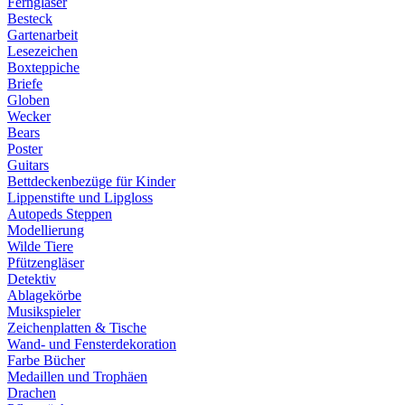
Ferngläser
Besteck
Gartenarbeit
Lesezeichen
Boxteppiche
Briefe
Globen
Wecker
Bears
Poster
Guitars
Bettdeckenbezüge für Kinder
Lippenstifte und Lipgloss
Autopeds Steppen
Modellierung
Wilde Tiere
Pfützengläser
Detektiv
Ablagekörbe
Musikspieler
Zeichenplatten & Tische
Wand- und Fensterdekoration
Farbe Bücher
Medaillen und Trophäen
Drachen