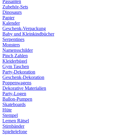
Passanten
Zubehör-Sets
Dinosaurs
Papier
Kalender
Geschenk-Verpackung
Baby und Kleinkindbücher
Serpentines
Monsters
Namensschilder
Pinch Zahlen
Kleiderbügel
Gym Taschen
Party-Dekoration
Geschenk-Dekoration
Poppenwagens
Dekorative Materialien
Party-Logen
Ballon-Pumpen
Skateboards
Hüte
Stempel
Lernen Rätsel
Stirnbänder
Spieltelefone