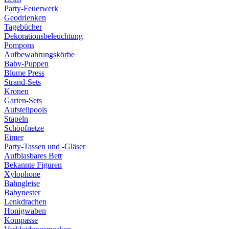
Party-Feuerwerk
Geodrienken
Tagebücher
Dekorationsbeleuchtung
Pompons
Aufbewahrungskörbe
Baby-Puppen
Blume Press
Strand-Sets
Kronen
Garten-Sets
Aufstellpools
Stapeln
Schöpfnetze
Eimer
Party-Tassen und -Gläser
Aufblasbares Bett
Bekannte Figuren
Xylophone
Bahngleise
Babynester
Lenkdrachen
Honigwaben
Kompasse