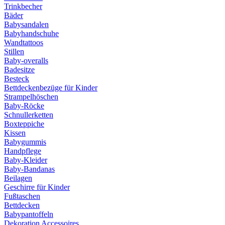
Trinkbecher
Bäder
Babysandalen
Babyhandschuhe
Wandtattoos
Stillen
Baby-overalls
Badesitze
Besteck
Bettdeckenbezüge für Kinder
Strampelhöschen
Baby-Röcke
Schnullerketten
Boxteppiche
Kissen
Babygummis
Handpflege
Baby-Kleider
Baby-Bandanas
Beilagen
Geschirre für Kinder
Fußtaschen
Bettdecken
Babypantoffeln
Dekoration Accessoires