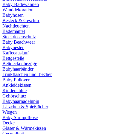
Baby-Badewannen
Wanddekoration
Babyhosen
Besteck & Geschirr
Nachtleuchten
Bademäntel
Steckdosenschutz
Baby Beachwear
Babynester
Kaffeeauslauf
Bettgestelle
Bettdeckenbezüge
Babyhaarbänder
Trinkflaschen und -becher
Baby Pullover
Ankleidekissen
Kinderstühle
Gehörschutz
Babyhaarnadelnpin
Lätzchen & Spießtücher
Wiegen
Baby Strumpfhose
Decke
Gläser & Wärmekissen
Gesundheit