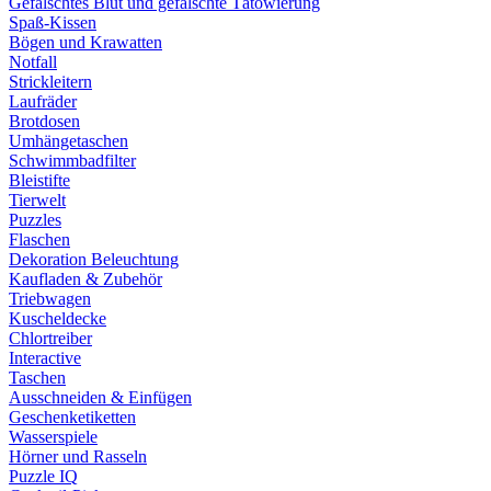
Gefälschtes Blut und gefälschte Tätowierung
Spaß-Kissen
Bögen und Krawatten
Notfall
Strickleitern
Laufräder
Brotdosen
Umhängetaschen
Schwimmbadfilter
Bleistifte
Tierwelt
Puzzles
Flaschen
Dekoration Beleuchtung
Kaufladen & Zubehör
Triebwagen
Kuscheldecke
Chlortreiber
Interactive
Taschen
Ausschneiden & Einfügen
Geschenketiketten
Wasserspiele
Hörner und Rasseln
Puzzle IQ