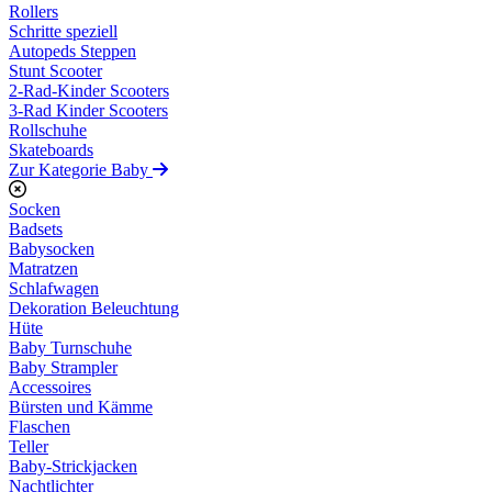
Rollers
Schritte speziell
Autopeds Steppen
Stunt Scooter
2-Rad-Kinder Scooters
3-Rad Kinder Scooters
Rollschuhe
Skateboards
Zur Kategorie Baby
Socken
Badsets
Babysocken
Matratzen
Schlafwagen
Dekoration Beleuchtung
Hüte
Baby Turnschuhe
Baby Strampler
Accessoires
Bürsten und Kämme
Flaschen
Teller
Baby-Strickjacken
Nachtlichter