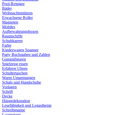
Pool-Reiniger
Bäder
Weihnachtsmützen
Erwachsene Roller
Magneten
Mobiles
Aufbewahrungsboxen
Raumschiffe
Schubkarren
Farbe
Kinderwagen Spanner
Party Buchstaben und Zahlen
Gummifiguren
Spielzeug essen
Erfahren Uhren
Schultertaschen
Warm Umarmungen
Schals und Handschuhe
Vorlagen
Schrift
Decke
Hängedekoration
Lesefähigkeit und Legasthenie
Schreibmappe
Loomstraps