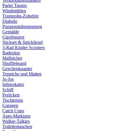
Verkleidungsmasken
Partei Tassen
Windmühlen
Trampolin-Zubehör
Diabolo
Puppenstubenpuppen
Gemälde
Gipsfiguren
Stickset & Strickliesel
3-Rad Kinder Scooters
Badesitze
Malbücher
Shuffleboard
Geschenkpapier
Teppiche und Matten
Jo-Jos
Inlineskates
Schiff
Perücken
Tischtennis
Garagen
Catch Cups
Auto-Markisen
Walkie-Talkies
Toilettentaschen