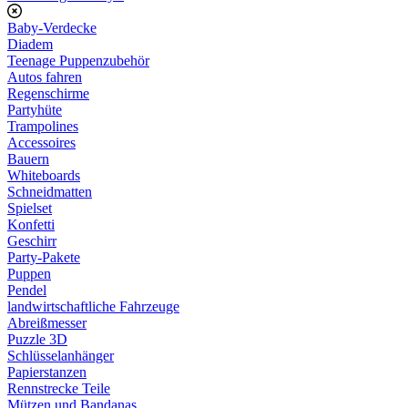
Baby-Verdecke
Diadem
Teenage Puppenzubehör
Autos fahren
Regenschirme
Partyhüte
Trampolines
Accessoires
Bauern
Whiteboards
Schneidmatten
Spielset
Konfetti
Geschirr
Party-Pakete
Puppen
Pendel
landwirtschaftliche Fahrzeuge
Abreißmesser
Puzzle 3D
Schlüsselanhänger
Papierstanzen
Rennstrecke Teile
Mützen und Bandanas