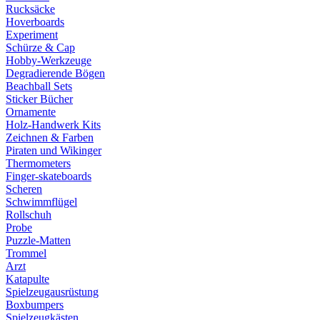
Rucksäcke
Hoverboards
Experiment
Schürze & Cap
Hobby-Werkzeuge
Degradierende Bögen
Beachball Sets
Sticker Bücher
Ornamente
Holz-Handwerk Kits
Zeichnen & Farben
Piraten und Wikinger
Thermometers
Finger-skateboards
Scheren
Schwimmflügel
Rollschuh
Probe
Puzzle-Matten
Trommel
Arzt
Katapulte
Spielzeugausrüstung
Boxbumpers
Spielzeugkästen