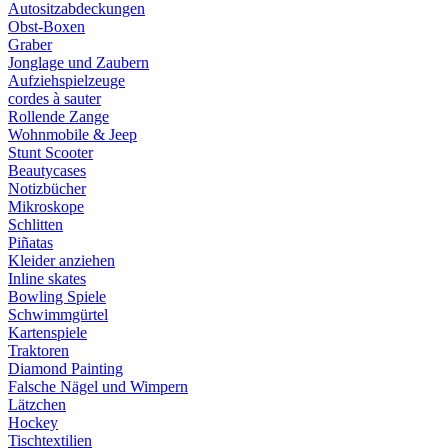
Autositzabdeckungen
Obst-Boxen
Graber
Jonglage und Zaubern
Aufziehspielzeuge
cordes à sauter
Rollende Zange
Wohnmobile & Jeep
Stunt Scooter
Beautycases
Notizbücher
Mikroskope
Schlitten
Piñatas
Kleider anziehen
Inline skates
Bowling Spiele
Schwimmgürtel
Kartenspiele
Traktoren
Diamond Painting
Falsche Nägel und Wimpern
Lätzchen
Hockey
Tischtextilien