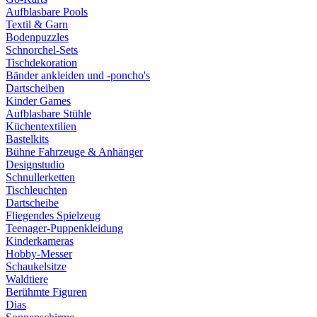
Aufblasbare Pools
Textil & Garn
Bodenpuzzles
Schnorchel-Sets
Tischdekoration
Bänder ankleiden und -poncho's
Dartscheiben
Kinder Games
Aufblasbare Stühle
Küchentextilien
Bastelkits
Bühne Fahrzeuge & Anhänger
Designstudio
Schnullerketten
Tischleuchten
Dartscheibe
Fliegendes Spielzeug
Teenager-Puppenkleidung
Kinderkameras
Hobby-Messer
Schaukelsitze
Waldtiere
Berühmte Figuren
Dias