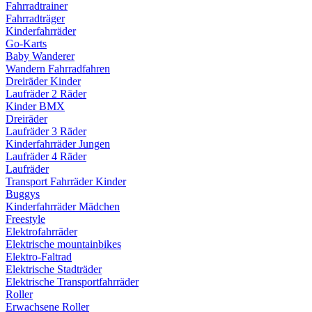
Fahrradtrainer
Fahrradträger
Kinderfahrräder
Go-Karts
Baby Wanderer
Wandern Fahrradfahren
Dreiräder Kinder
Laufräder 2 Räder
Kinder BMX
Dreiräder
Laufräder 3 Räder
Kinderfahrräder Jungen
Laufräder 4 Räder
Laufräder
Transport Fahrräder Kinder
Buggys
Kinderfahrräder Mädchen
Freestyle
Elektrofahrräder
Elektrische mountainbikes
Elektro-Faltrad
Elektrische Stadträder
Elektrische Transportfahrräder
Roller
Erwachsene Roller