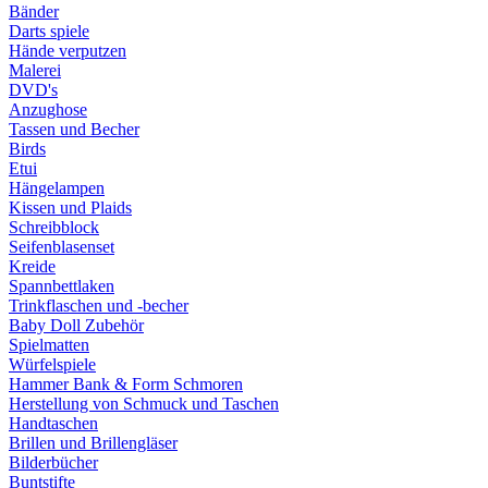
Bänder
Darts spiele
Hände verputzen
Malerei
DVD's
Anzughose
Tassen und Becher
Birds
Etui
Hängelampen
Kissen und Plaids
Schreibblock
Seifenblasenset
Kreide
Spannbettlaken
Trinkflaschen und -becher
Baby Doll Zubehör
Spielmatten
Würfelspiele
Hammer Bank & Form Schmoren
Herstellung von Schmuck und Taschen
Handtaschen
Brillen und Brillengläser
Bilderbücher
Buntstifte