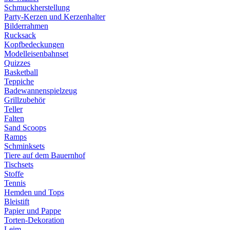
Schmuckherstellung
Party-Kerzen und Kerzenhalter
Bilderrahmen
Rucksack
Kopfbedeckungen
Modelleisenbahnset
Quizzes
Basketball
Teppiche
Badewannenspielzeug
Grillzubehör
Teller
Falten
Sand Scoops
Ramps
Schminksets
Tiere auf dem Bauernhof
Tischsets
Stoffe
Tennis
Hemden und Tops
Bleistift
Papier und Pappe
Torten-Dekoration
Leim