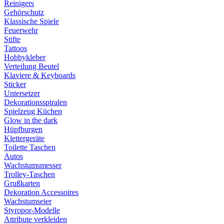
Reinigers
Gehörschutz
Klassische Spiele
Feuerwehr
Stifte
Tattoos
Hobbykleber
Verteilung Beutel
Klaviere & Keyboards
Sticker
Untersetzer
Dekorationsspiralen
Spielzeug Küchen
Glow in the dark
Hüpfburgen
Klettergeräte
Toilette Taschen
Autos
Wachstumsmesser
Trolley-Taschen
Grußkarten
Dekoration Accessoires
Wachstumseier
Styropor-Modelle
Attribute verkleiden