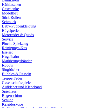
Zahnkisten
Kühltaschen
Geschenke
Modellbau
Stick Rollen
Schmuck
Baby-Puppenkleidung
Bügelperlen
Motorräder & Quads
Service
Pluche Spielzeug
Reinigungs-Kits
Ess-set
Kugelbahn
Markierungsbänder
Robots
Singbücher
Bubbles & Rasseln
Treppe Feder
Gesellschaftsspiele
Aufkleber und Klebeband
Spielhaus
Regenschirm
Schuhe
Kaleidoskope