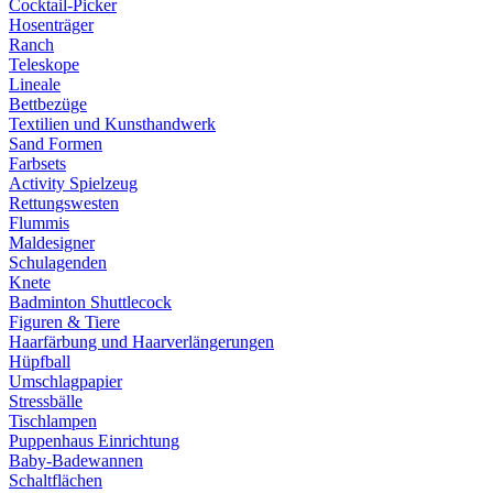
Cocktail-Picker
Hosenträger
Ranch
Teleskope
Lineale
Bettbezüge
Textilien und Kunsthandwerk
Sand Formen
Farbsets
Activity Spielzeug
Rettungswesten
Flummis
Maldesigner
Schulagenden
Knete
Badminton Shuttlecock
Figuren & Tiere
Haarfärbung und Haarverlängerungen
Hüpfball
Umschlagpapier
Stressbälle
Tischlampen
Puppenhaus Einrichtung
Baby-Badewannen
Schaltflächen