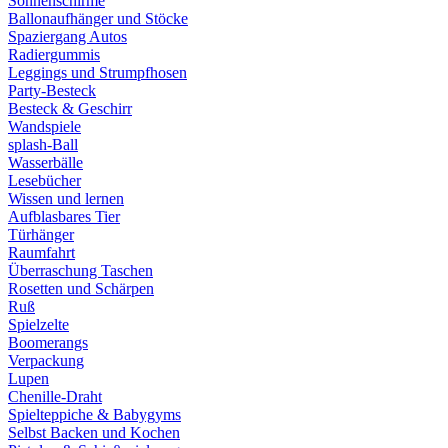
Sonnenschirme
Ballonaufhänger und Stöcke
Spaziergang Autos
Radiergummis
Leggings und Strumpfhosen
Party-Besteck
Besteck & Geschirr
Wandspiele
splash-Ball
Wasserbälle
Lesebücher
Wissen und lernen
Aufblasbares Tier
Türhänger
Raumfahrt
Überraschung Taschen
Rosetten und Schärpen
Ruß
Spielzelte
Boomerangs
Verpackung
Lupen
Chenille-Draht
Spielteppiche & Babygyms
Selbst Backen und Kochen