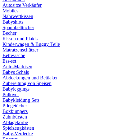
Autositze Verkäufer
Mobiles
Nährwertkissen
Babyshirts
Spannbetttücher
Becher
Kissen und Plaids
Kinderwagen & Buggy-Teile
Matratzenschützer
Bettwäsche
Ess-set
Auto-Markisen
Babys Schals
Abdeckungen und Bettlaken
Zubereitung von Speisen
Babyleggings
Pullover
Babykleidung Sets
Pflegetücher
Boxbumpers
Zahnbürsten
Ablagekörbe
Spielzeugkästen
Baby-Verdecke