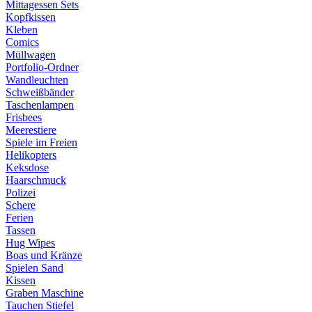
Mittagessen Sets
Kopfkissen
Kleben
Comics
Müllwagen
Portfolio-Ordner
Wandleuchten
Schweißbänder
Taschenlampen
Frisbees
Meerestiere
Spiele im Freien
Helikopters
Keksdose
Haarschmuck
Polizei
Schere
Ferien
Tassen
Hug Wipes
Boas und Kränze
Spielen Sand
Kissen
Graben Maschine
Tauchen Stiefel