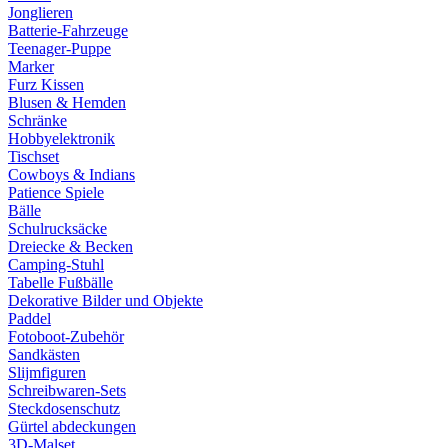
Jonglieren
Batterie-Fahrzeuge
Teenager-Puppe
Marker
Furz Kissen
Blusen & Hemden
Schränke
Hobbyelektronik
Tischset
Cowboys & Indians
Patience Spiele
Bälle
Schulrucksäcke
Dreiecke & Becken
Camping-Stuhl
Tabelle Fußbälle
Dekorative Bilder und Objekte
Paddel
Fotoboot-Zubehör
Sandkästen
Slijmfiguren
Schreibwaren-Sets
Steckdosenschutz
Gürtel abdeckungen
3D-Malset