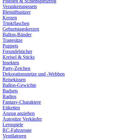
Pistolen & Schießspielzeug
Verankerungssets
Bleistiftspitzer
Kerzen
Trinkflaschen
Geburtstagskerzen
Ballon-Bänder
Tragesitze
Puppets
Freundebücher
Kreisel & Sticks
Insekten
Party-Zeichen
Dekorationsnetze und -Webben
Reisekissen
Ballon-Gewichte
Badsets
Radios
Fantasy-Charaktere
Etiketten
Anzug anziehen
Autositze Verkäufer
Lernspiele
RC-Fahrzeuge
Ventilatoren