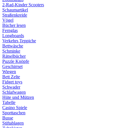
2-Rad-Kinder Scooters
Schaumartikel
Straßenkreide
Vögel
Bücher lesen
Fernglas
Longboards
Verkehrs Teppiche
Bettwäsche
Schminke
Rätselbücher
Puzzle Knöpfe
Geschirrset
Wiegen
Bett Zelte
Fidget toys
Schwader
Schlafwagen
Hüte und Mützen
Tabelle
Casino Spiele
Sporttaschen
Busse
Stiftablagen