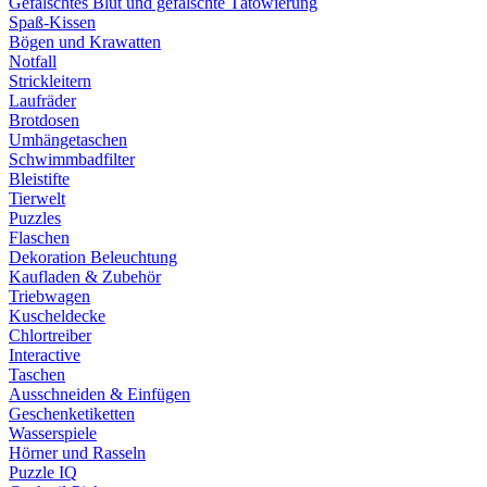
Gefälschtes Blut und gefälschte Tätowierung
Spaß-Kissen
Bögen und Krawatten
Notfall
Strickleitern
Laufräder
Brotdosen
Umhängetaschen
Schwimmbadfilter
Bleistifte
Tierwelt
Puzzles
Flaschen
Dekoration Beleuchtung
Kaufladen & Zubehör
Triebwagen
Kuscheldecke
Chlortreiber
Interactive
Taschen
Ausschneiden & Einfügen
Geschenketiketten
Wasserspiele
Hörner und Rasseln
Puzzle IQ