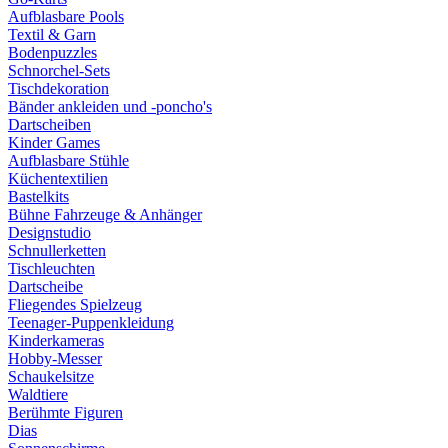
Aufblasbare Pools
Textil & Garn
Bodenpuzzles
Schnorchel-Sets
Tischdekoration
Bänder ankleiden und -poncho's
Dartscheiben
Kinder Games
Aufblasbare Stühle
Küchentextilien
Bastelkits
Bühne Fahrzeuge & Anhänger
Designstudio
Schnullerketten
Tischleuchten
Dartscheibe
Fliegendes Spielzeug
Teenager-Puppenkleidung
Kinderkameras
Hobby-Messer
Schaukelsitze
Waldtiere
Berühmte Figuren
Dias