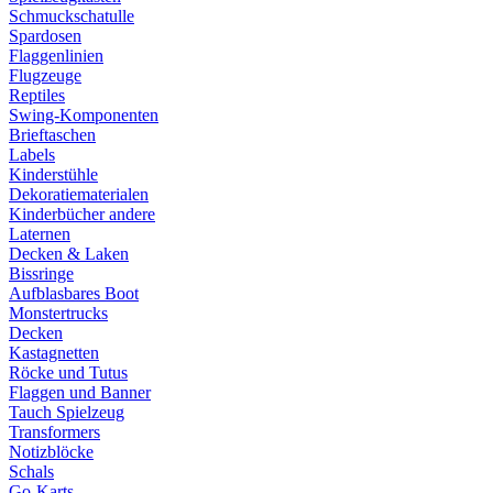
Schmuckschatulle
Spardosen
Flaggenlinien
Flugzeuge
Reptiles
Swing-Komponenten
Brieftaschen
Labels
Kinderstühle
Dekoratiematerialen
Kinderbücher andere
Laternen
Decken & Laken
Bissringe
Aufblasbares Boot
Monstertrucks
Decken
Kastagnetten
Röcke und Tutus
Flaggen und Banner
Tauch Spielzeug
Transformers
Notizblöcke
Schals
Go-Karts