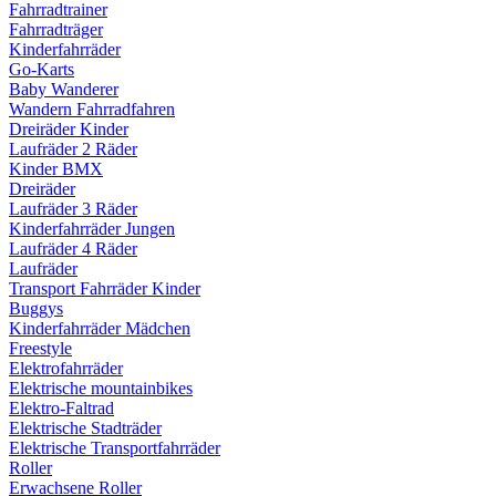
Fahrradtrainer
Fahrradträger
Kinderfahrräder
Go-Karts
Baby Wanderer
Wandern Fahrradfahren
Dreiräder Kinder
Laufräder 2 Räder
Kinder BMX
Dreiräder
Laufräder 3 Räder
Kinderfahrräder Jungen
Laufräder 4 Räder
Laufräder
Transport Fahrräder Kinder
Buggys
Kinderfahrräder Mädchen
Freestyle
Elektrofahrräder
Elektrische mountainbikes
Elektro-Faltrad
Elektrische Stadträder
Elektrische Transportfahrräder
Roller
Erwachsene Roller