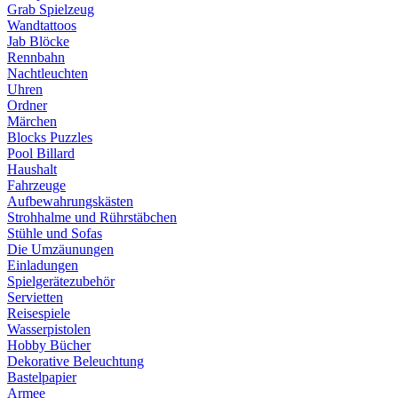
Grab Spielzeug
Wandtattoos
Jab Blöcke
Rennbahn
Nachtleuchten
Uhren
Ordner
Märchen
Blocks Puzzles
Pool Billard
Haushalt
Fahrzeuge
Aufbewahrungskästen
Strohhalme und Rührstäbchen
Stühle und Sofas
Die Umzäunungen
Einladungen
Spielgerätezubehör
Servietten
Reisespiele
Wasserpistolen
Hobby Bücher
Dekorative Beleuchtung
Bastelpapier
Armee