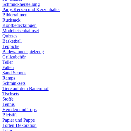
Schmuckherstellung
Party-Kerzen und Kerzenhalter
Bilderrahmen
Rucksack
Kopfbedeckungen
Modelleisenbahnset
Quizzes
Basketball
Teppiche
Badewannenspielzeug
Grillzubehör
Teller
Falten
Sand Scoops
Ramps
Schminksets
Tiere auf dem Bauernhof
Tischsets
Stoffe
Tennis
Hemden und Tops
Bleistift
Papier und Pappe
Torten-Dekoration
Leim