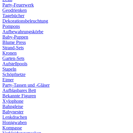
Party-Feuerwerk
Geodrienken
Tagebücher
Dekorationsbeleuchtung
Pompons
Aufbewahrungskörbe
Baby-Puppen
Blume Press
Strand-Sets
Kronen
Garten-Sets
Aufstellpools
Stapeln
Schöpfnetze
Eimer
Party-Tassen und -Gläser
Aufblasbares Bett
Bekannte Figuren
Xylophone
Bahngleise
Babynester
Lenkdrachen
Honigwaben
Kompasse