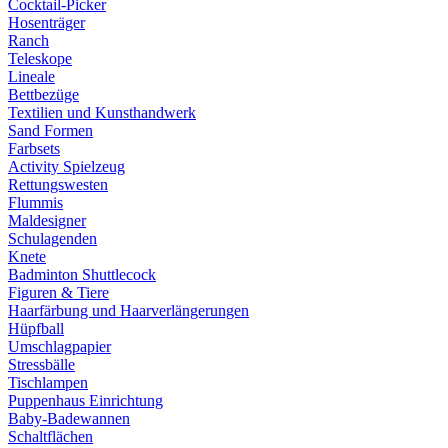
Cocktail-Picker
Hosenträger
Ranch
Teleskope
Lineale
Bettbezüge
Textilien und Kunsthandwerk
Sand Formen
Farbsets
Activity Spielzeug
Rettungswesten
Flummis
Maldesigner
Schulagenden
Knete
Badminton Shuttlecock
Figuren & Tiere
Haarfärbung und Haarverlängerungen
Hüpfball
Umschlagpapier
Stressbälle
Tischlampen
Puppenhaus Einrichtung
Baby-Badewannen
Schaltflächen