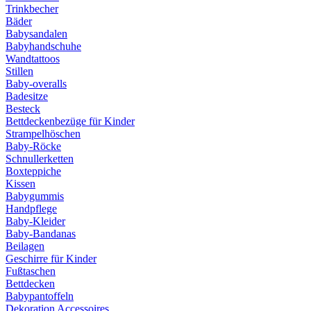
Trinkbecher
Bäder
Babysandalen
Babyhandschuhe
Wandtattoos
Stillen
Baby-overalls
Badesitze
Besteck
Bettdeckenbezüge für Kinder
Strampelhöschen
Baby-Röcke
Schnullerketten
Boxteppiche
Kissen
Babygummis
Handpflege
Baby-Kleider
Baby-Bandanas
Beilagen
Geschirre für Kinder
Fußtaschen
Bettdecken
Babypantoffeln
Dekoration Accessoires