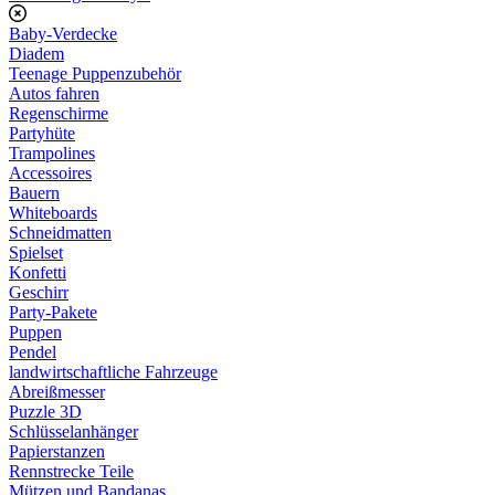
Baby-Verdecke
Diadem
Teenage Puppenzubehör
Autos fahren
Regenschirme
Partyhüte
Trampolines
Accessoires
Bauern
Whiteboards
Schneidmatten
Spielset
Konfetti
Geschirr
Party-Pakete
Puppen
Pendel
landwirtschaftliche Fahrzeuge
Abreißmesser
Puzzle 3D
Schlüsselanhänger
Papierstanzen
Rennstrecke Teile
Mützen und Bandanas