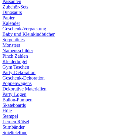
Passanten
Zubehör-Sets
Dinosaurs
Papier
Kalender
Geschenk-Verpackung
Baby und Kleinkindbücher
Serpentines
Monsters
Namensschilder
Pinch Zahlen
Kleiderbügel
Gym Taschen
Party-Dekoration
Geschenk-Dekoration
Poppenwagens
Dekorative Materialien
Party-Logen
Ballon-Pumpen
Skateboards
Hüte
Stempel
Lernen Rätsel
Stirnbänder
Spieltelefone