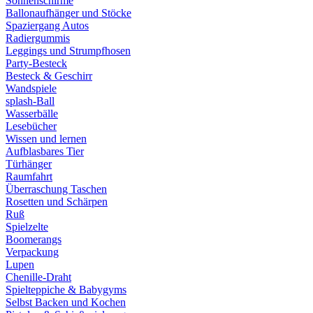
Sonnenschirme
Ballonaufhänger und Stöcke
Spaziergang Autos
Radiergummis
Leggings und Strumpfhosen
Party-Besteck
Besteck & Geschirr
Wandspiele
splash-Ball
Wasserbälle
Lesebücher
Wissen und lernen
Aufblasbares Tier
Türhänger
Raumfahrt
Überraschung Taschen
Rosetten und Schärpen
Ruß
Spielzelte
Boomerangs
Verpackung
Lupen
Chenille-Draht
Spielteppiche & Babygyms
Selbst Backen und Kochen