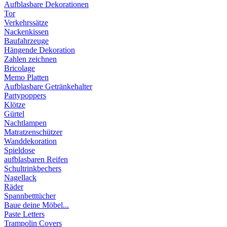
Aufblasbare Dekorationen
Tor
Verkehrssätze
Nackenkissen
Baufahrzeuge
Hängende Dekoration
Zahlen zeichnen
Bricolage
Memo Platten
Aufblasbare Getränkehalter
Partypoppers
Klötze
Gürtel
Nachtlampen
Matratzenschützer
Wanddekoration
Spieldose
aufblasbaren Reifen
Schultrinkbechers
Nagellack
Räder
Spannbetttücher
Baue deine Möbel...
Paste Letters
Trampolin Covers