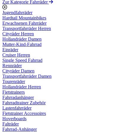
Zur Kategorie Fahrräder
Jugendfahrräder
Hardtail Mountainbikes
Erwachsenen Fahrräder
Transportfahrräder Herren
Cityräder Herren
Hollandräder Damen
Mutter-Kind-Fahrrad
Einräder
Cruiser Herren
Single Speed Fahrrad
Rennräder
Cityräder Damen
Transportfahrräder Damen
Tourenräder
Hollandräder Herren
Fietstrainers
Fahrradanhänger
Fahrradtrainer Zubehör
Lastenfahrräder
Fietstrainer Accessoires
Hoverboards
Falträder
Fahrrad-Anhänger