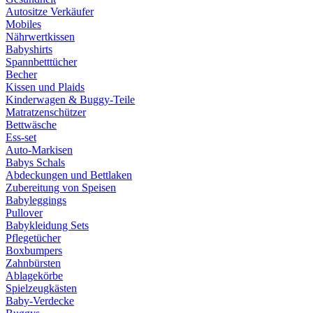
Autositze Verkäufer
Mobiles
Nährwertkissen
Babyshirts
Spannbetttücher
Becher
Kissen und Plaids
Kinderwagen & Buggy-Teile
Matratzenschützer
Bettwäsche
Ess-set
Auto-Markisen
Babys Schals
Abdeckungen und Bettlaken
Zubereitung von Speisen
Babyleggings
Pullover
Babykleidung Sets
Pflegetücher
Boxbumpers
Zahnbürsten
Ablagekörbe
Spielzeugkästen
Baby-Verdecke