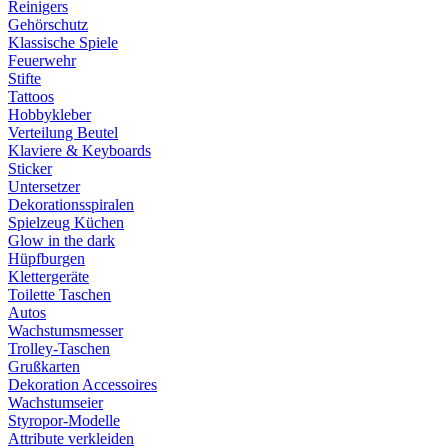
Reinigers
Gehörschutz
Klassische Spiele
Feuerwehr
Stifte
Tattoos
Hobbykleber
Verteilung Beutel
Klaviere & Keyboards
Sticker
Untersetzer
Dekorationsspiralen
Spielzeug Küchen
Glow in the dark
Hüpfburgen
Klettergeräte
Toilette Taschen
Autos
Wachstumsmesser
Trolley-Taschen
Grußkarten
Dekoration Accessoires
Wachstumseier
Styropor-Modelle
Attribute verkleiden