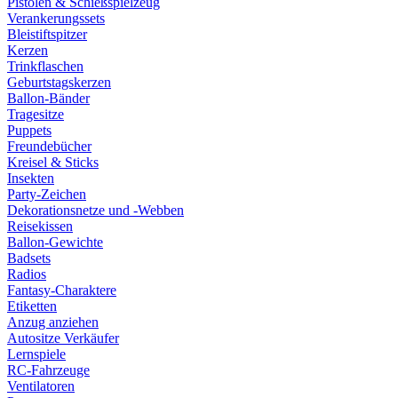
Pistolen & Schießspielzeug
Verankerungssets
Bleistiftspitzer
Kerzen
Trinkflaschen
Geburtstagskerzen
Ballon-Bänder
Tragesitze
Puppets
Freundebücher
Kreisel & Sticks
Insekten
Party-Zeichen
Dekorationsnetze und -Webben
Reisekissen
Ballon-Gewichte
Badsets
Radios
Fantasy-Charaktere
Etiketten
Anzug anziehen
Autositze Verkäufer
Lernspiele
RC-Fahrzeuge
Ventilatoren