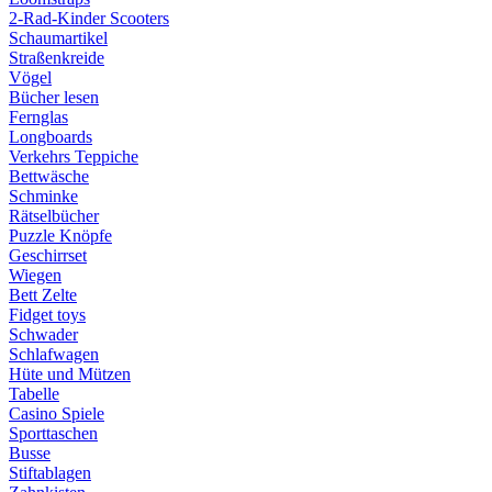
2-Rad-Kinder Scooters
Schaumartikel
Straßenkreide
Vögel
Bücher lesen
Fernglas
Longboards
Verkehrs Teppiche
Bettwäsche
Schminke
Rätselbücher
Puzzle Knöpfe
Geschirrset
Wiegen
Bett Zelte
Fidget toys
Schwader
Schlafwagen
Hüte und Mützen
Tabelle
Casino Spiele
Sporttaschen
Busse
Stiftablagen