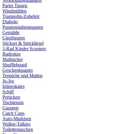
Verkleidungsmasken
Partei Tassen
Windmühlen
Trampolin-Zubehör
Diabolo
Puppenstubenpuppen
Gemälde
Gipsfiguren
Stickset & Strickliesel
3-Rad Kinder Scooters
Badesitze
Malbücher
Shuffleboard
Geschenkpapier
Teppiche und Matten
Jo-Jos
Inlineskates
Schiff
Perücken
Tischtennis
Garagen
Catch Cups
Auto-Markisen
Walkie-Talkies
Toilettentaschen