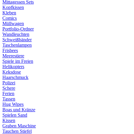
Mittagessen Sets
Kopfkissen
Kleben
Comics
Müllwagen
Portfolio-Ordner
Wandleuchten
Schweißbänder
Taschenlampen
Frisbees
Meerestiere
Spiele im Freien
Helikopters
Keksdose
Haarschmuck
Polizei
Schere
Ferien
Tassen
Hug Wipes
Boas und Kränze
Spielen Sand
Kissen
Graben Maschine
Tauchen Stiefel