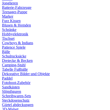
Jonglieren
Batterie-Fahrzeuge
Teenager-Puppe
Marker
Furz Kissen
Blusen & Hemden
Schränke
Hobbyelektronik
Tischset
Cowboys & Indians
Patience Spiele
Bälle
Schulrucksäcke
Dreiecke & Becken
Camping-Stuhl
Tabelle Fußbälle
Dekorative Bilder und Objekte
Paddel
Fotoboot-Zubehör
Sandkästen
Slijmfiguren
Schreibwaren-Sets
Steckdosenschutz
Gürtel abdeckungen
3D-Malset