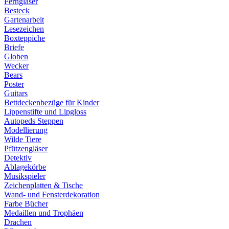
Ferngläser
Besteck
Gartenarbeit
Lesezeichen
Boxteppiche
Briefe
Globen
Wecker
Bears
Poster
Guitars
Bettdeckenbezüge für Kinder
Lippenstifte und Lipgloss
Autopeds Steppen
Modellierung
Wilde Tiere
Pfützengläser
Detektiv
Ablagekörbe
Musikspieler
Zeichenplatten & Tische
Wand- und Fensterdekoration
Farbe Bücher
Medaillen und Trophäen
Drachen