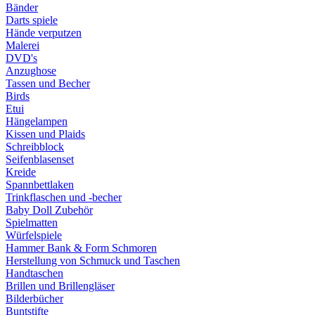
Bänder
Darts spiele
Hände verputzen
Malerei
DVD's
Anzughose
Tassen und Becher
Birds
Etui
Hängelampen
Kissen und Plaids
Schreibblock
Seifenblasenset
Kreide
Spannbettlaken
Trinkflaschen und -becher
Baby Doll Zubehör
Spielmatten
Würfelspiele
Hammer Bank & Form Schmoren
Herstellung von Schmuck und Taschen
Handtaschen
Brillen und Brillengläser
Bilderbücher
Buntstifte