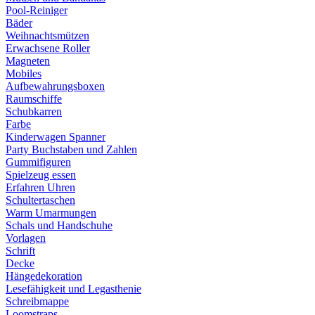
Pool-Reiniger
Bäder
Weihnachtsmützen
Erwachsene Roller
Magneten
Mobiles
Aufbewahrungsboxen
Raumschiffe
Schubkarren
Farbe
Kinderwagen Spanner
Party Buchstaben und Zahlen
Gummifiguren
Spielzeug essen
Erfahren Uhren
Schultertaschen
Warm Umarmungen
Schals und Handschuhe
Vorlagen
Schrift
Decke
Hängedekoration
Lesefähigkeit und Legasthenie
Schreibmappe
Loomstraps