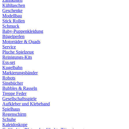
Zahnkisten
Kühltaschen
Geschenke
Modellbau
Stick Rollen
Schmuck
Baby-Puppenkleidung
Bügelperlen
Motorräder & Quads
Service
Pluche Spielzeug
Reinigungs-Kits
Ess-set
Kugelbahn
Markierungsbänder
Robots
Singbücher
Bubbles & Rasseln
Treppe Feder
Gesellschaftsspiele
Aufkleber und Klebeband
Spielhaus
Regenschirm
Schuhe
Kaleidoskope