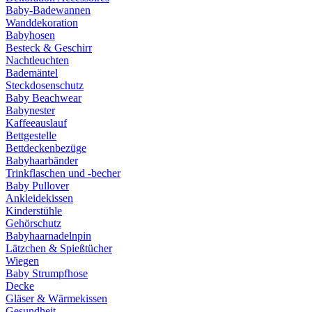
Baby-Badewannen
Wanddekoration
Babyhosen
Besteck & Geschirr
Nachtleuchten
Bademäntel
Steckdosenschutz
Baby Beachwear
Babynester
Kaffeeauslauf
Bettgestelle
Bettdeckenbezüge
Babyhaarbänder
Trinkflaschen und -becher
Baby Pullover
Ankleidekissen
Kinderstühle
Gehörschutz
Babyhaarnadelnpin
Lätzchen & Spießtücher
Wiegen
Baby Strumpfhose
Decke
Gläser & Wärmekissen
Gesundheit