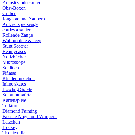
Autositzabdeckungen
Obst-Boxen
Graber
Jonglage und Zaubern
Aufziehspielzeuge
cordes à sauter
Rollende Zange
Wohnmobile & Jeep
Stunt Scooter
Beautycases
Notizbücher
Mikroskope
Schlitten
Piñatas
Kleider anziehen
Inline skates
Bowling Spiele
Schwimmgürtel
Kartenspiele
Traktoren
Diamond Painting
Falsche Nägel und Wimpern
Lätzchen
Hockey
Tischtextilien