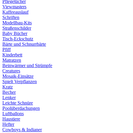
Pflegetücher
Viewmasters
Kaffeeauslauf
Schriften
Modellbau-Kits
Straßenschilder
Baby Bücher
Tisch-Eckschutz
Bärte und Schnurrbärte
Pfiff
Kinderbett
Matratzen
Beinwärmer und Strümpfe
Creatures
Mosaik-Einsätze
Spielt Verpflanzen
Kratz
Becher
Lenker
Leichte Schnüre
Poolüberdachungen
Luftballons
Haustiere
Hefter
Cowboys & Indianer