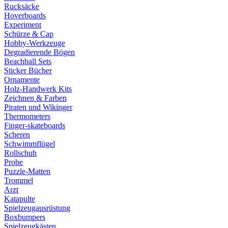
Rucksäcke
Hoverboards
Experiment
Schürze & Cap
Hobby-Werkzeuge
Degradierende Bögen
Beachball Sets
Sticker Bücher
Ornamente
Holz-Handwerk Kits
Zeichnen & Farben
Piraten und Wikinger
Thermometers
Finger-skateboards
Scheren
Schwimmflügel
Rollschuh
Probe
Puzzle-Matten
Trommel
Arzt
Katapulte
Spielzeugausrüstung
Boxbumpers
Spielzeugkästen