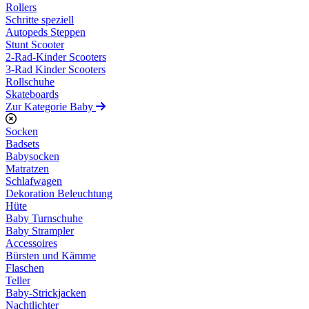
Rollers
Schritte speziell
Autopeds Steppen
Stunt Scooter
2-Rad-Kinder Scooters
3-Rad Kinder Scooters
Rollschuhe
Skateboards
Zur Kategorie Baby
Socken
Badsets
Babysocken
Matratzen
Schlafwagen
Dekoration Beleuchtung
Hüte
Baby Turnschuhe
Baby Strampler
Accessoires
Bürsten und Kämme
Flaschen
Teller
Baby-Strickjacken
Nachtlichter