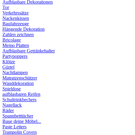
Aufblasbare Dekorationen
Tor
Verkehrssätze
Nackenkissen
Baufahrzeuge
Hängende Dekoration
Zahlen zeichnen
Bricolage
Memo Platten
Aufblasbare Getränkehalter
Partypoppers
Klötze
Gürtel
Nachtlampen
Matratzenschützer
Wanddekoration
Spieldose
aufblasbaren Reifen
Schultrinkbechers
Nagellack
Räder
Spannbetttücher
Baue deine Möbel...
Paste Letters
Trampolin Covers