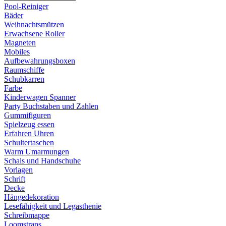
Pool-Reiniger
Bäder
Weihnachtsmützen
Erwachsene Roller
Magneten
Mobiles
Aufbewahrungsboxen
Raumschiffe
Schubkarren
Farbe
Kinderwagen Spanner
Party Buchstaben und Zahlen
Gummifiguren
Spielzeug essen
Erfahren Uhren
Schultertaschen
Warm Umarmungen
Schals und Handschuhe
Vorlagen
Schrift
Decke
Hängedekoration
Lesefähigkeit und Legasthenie
Schreibmappe
Loomstraps