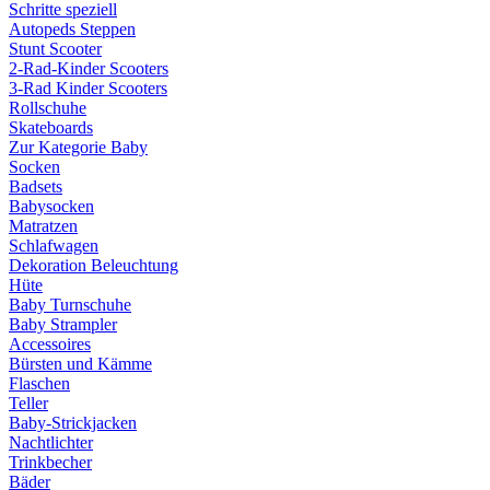
Schritte speziell
Autopeds Steppen
Stunt Scooter
2-Rad-Kinder Scooters
3-Rad Kinder Scooters
Rollschuhe
Skateboards
Zur Kategorie Baby
Socken
Badsets
Babysocken
Matratzen
Schlafwagen
Dekoration Beleuchtung
Hüte
Baby Turnschuhe
Baby Strampler
Accessoires
Bürsten und Kämme
Flaschen
Teller
Baby-Strickjacken
Nachtlichter
Trinkbecher
Bäder