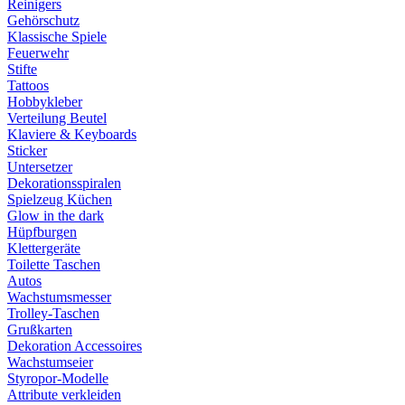
Reinigers
Gehörschutz
Klassische Spiele
Feuerwehr
Stifte
Tattoos
Hobbykleber
Verteilung Beutel
Klaviere & Keyboards
Sticker
Untersetzer
Dekorationsspiralen
Spielzeug Küchen
Glow in the dark
Hüpfburgen
Klettergeräte
Toilette Taschen
Autos
Wachstumsmesser
Trolley-Taschen
Grußkarten
Dekoration Accessoires
Wachstumseier
Styropor-Modelle
Attribute verkleiden