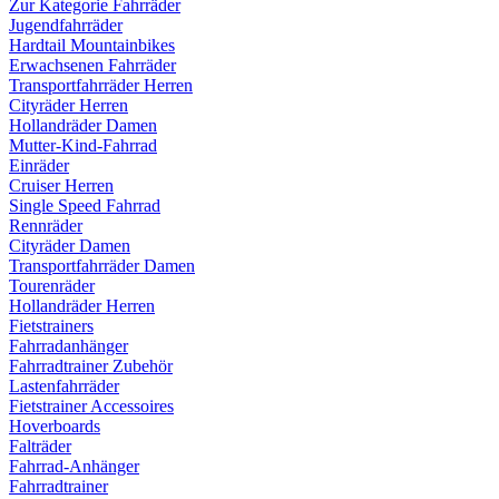
Zur Kategorie Fahrräder
Jugendfahrräder
Hardtail Mountainbikes
Erwachsenen Fahrräder
Transportfahrräder Herren
Cityräder Herren
Hollandräder Damen
Mutter-Kind-Fahrrad
Einräder
Cruiser Herren
Single Speed Fahrrad
Rennräder
Cityräder Damen
Transportfahrräder Damen
Tourenräder
Hollandräder Herren
Fietstrainers
Fahrradanhänger
Fahrradtrainer Zubehör
Lastenfahrräder
Fietstrainer Accessoires
Hoverboards
Falträder
Fahrrad-Anhänger
Fahrradtrainer