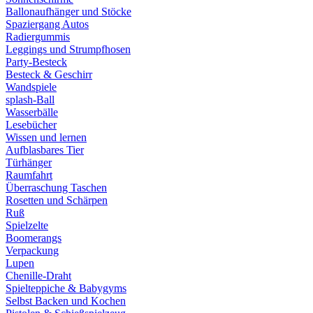
Ballonaufhänger und Stöcke
Spaziergang Autos
Radiergummis
Leggings und Strumpfhosen
Party-Besteck
Besteck & Geschirr
Wandspiele
splash-Ball
Wasserbälle
Lesebücher
Wissen und lernen
Aufblasbares Tier
Türhänger
Raumfahrt
Überraschung Taschen
Rosetten und Schärpen
Ruß
Spielzelte
Boomerangs
Verpackung
Lupen
Chenille-Draht
Spielteppiche & Babygyms
Selbst Backen und Kochen