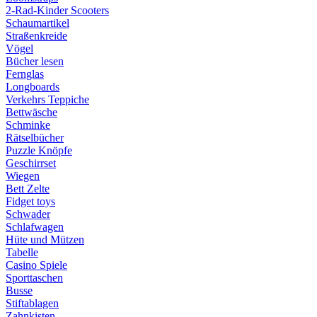
2-Rad-Kinder Scooters
Schaumartikel
Straßenkreide
Vögel
Bücher lesen
Fernglas
Longboards
Verkehrs Teppiche
Bettwäsche
Schminke
Rätselbücher
Puzzle Knöpfe
Geschirrset
Wiegen
Bett Zelte
Fidget toys
Schwader
Schlafwagen
Hüte und Mützen
Tabelle
Casino Spiele
Sporttaschen
Busse
Stiftablagen
Zahnkisten