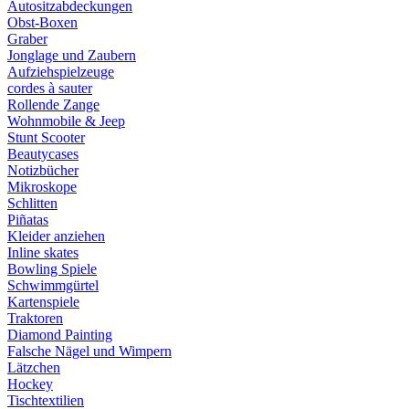
Autositzabdeckungen
Obst-Boxen
Graber
Jonglage und Zaubern
Aufziehspielzeuge
cordes à sauter
Rollende Zange
Wohnmobile & Jeep
Stunt Scooter
Beautycases
Notizbücher
Mikroskope
Schlitten
Piñatas
Kleider anziehen
Inline skates
Bowling Spiele
Schwimmgürtel
Kartenspiele
Traktoren
Diamond Painting
Falsche Nägel und Wimpern
Lätzchen
Hockey
Tischtextilien