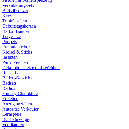
Pistolen & Schießspielzeug
Verankerungssets
Bleistiftspitzer
Kerzen
Trinkflaschen
Geburtstagskerzen
Ballon-Bänder
Tragesitze
Puppets
Freundebücher
Kreisel & Sticks
Insekten
Party-Zeichen
Dekorationsnetze und -Webben
Reisekissen
Ballon-Gewichte
Badsets
Radios
Fantasy-Charaktere
Etiketten
Anzug anziehen
Autositze Verkäufer
Lernspiele
RC-Fahrzeuge
Ventilatoren