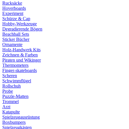
Rucksäcke
Hoverboards
Experiment
Schürze & Cap
Hobby-Werkzeuge
Degradierende Bögen
Beachball Sets
Sticker Bücher
Ornamente
Holz-Handwerk Kits
Zeichnen & Farben
Piraten und Wikinger
Thermometers
Finger-skateboards
Scheren
Schwimmflügel
Rollschuh
Probe
Puzzle-Matten
Trommel
Arzt
Katapulte
Spielzeugausrüstung
Boxbumpers
Spielzeugkästen