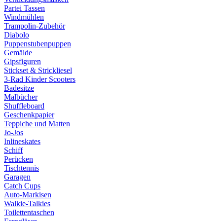
Partei Tassen
Windmühlen
Trampolin-Zubehör
Diabolo
Puppenstubenpuppen
Gemälde
Gipsfiguren
Stickset & Strickliesel
3-Rad Kinder Scooters
Badesitze
Malbücher
Shuffleboard
Geschenkpapier
Teppiche und Matten
Jo-Jos
Inlineskates
Schiff
Perücken
Tischtennis
Garagen
Catch Cups
Auto-Markisen
Walkie-Talkies
Toilettentaschen