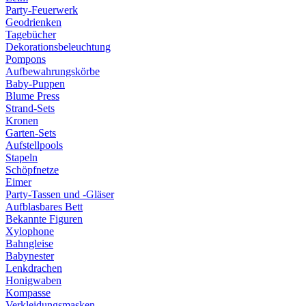
Party-Feuerwerk
Geodrienken
Tagebücher
Dekorationsbeleuchtung
Pompons
Aufbewahrungskörbe
Baby-Puppen
Blume Press
Strand-Sets
Kronen
Garten-Sets
Aufstellpools
Stapeln
Schöpfnetze
Eimer
Party-Tassen und -Gläser
Aufblasbares Bett
Bekannte Figuren
Xylophone
Bahngleise
Babynester
Lenkdrachen
Honigwaben
Kompasse
Verkleidungsmasken