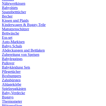
Nährwertkissen
Babyshirts
Spannbetttücher
Becher
Kissen und Plaids
Kinderwagen & Buggy-Teile
Matratzenschützer
Bettwäsche
Ess-set
Auto-Markisen
Babys Schals
Abdeckungen und Bettlaken
Zubereitung von Speisen
Babyleggings
Pullover
Babykleidung Sets
Pflegetücher
Boxbumpers
Zahnbürsten
Ablagekörbe
Spielzeugkästen
Baby-Verdecke
Buggys
Thermometer
Pfützengläser