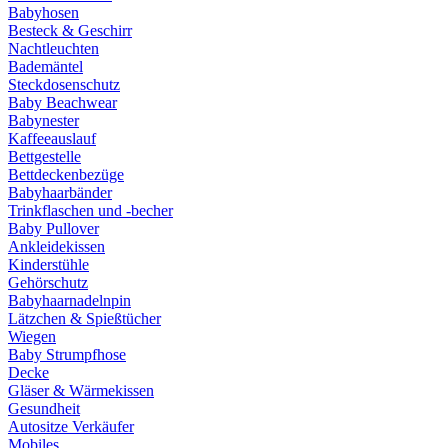
Babyhosen
Besteck & Geschirr
Nachtleuchten
Bademäntel
Steckdosenschutz
Baby Beachwear
Babynester
Kaffeeauslauf
Bettgestelle
Bettdeckenbezüge
Babyhaarbänder
Trinkflaschen und -becher
Baby Pullover
Ankleidekissen
Kinderstühle
Gehörschutz
Babyhaarnadelnpin
Lätzchen & Spießtücher
Wiegen
Baby Strumpfhose
Decke
Gläser & Wärmekissen
Gesundheit
Autositze Verkäufer
Mobiles