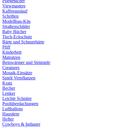
Pflegetücher
Viewmasters
Kaffeeauslauf
Schriften
Modellbau-Kits
Straßenschilder
Baby Bücher
Tisch-Eckschutz
Bärte und Schnurrbärte
Pfiff
Kinderbett
Matratzen
Beinwärmer und Strümpfe
Creatures
Mosaik-Einsätze
Spielt Verpflanzen
Kratz
Becher
Lenker
Leichte Schnüre
Poolüberdachungen
Luftballons
Haustiere
Hefter
Cowboys & Indianer