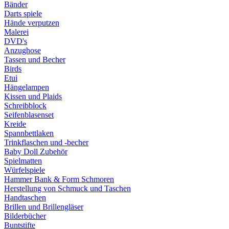
Bänder
Darts spiele
Hände verputzen
Malerei
DVD's
Anzughose
Tassen und Becher
Birds
Etui
Hängelampen
Kissen und Plaids
Schreibblock
Seifenblasenset
Kreide
Spannbettlaken
Trinkflaschen und -becher
Baby Doll Zubehör
Spielmatten
Würfelspiele
Hammer Bank & Form Schmoren
Herstellung von Schmuck und Taschen
Handtaschen
Brillen und Brillengläser
Bilderbücher
Buntstifte