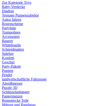
Zur Kategorie Toys
Baby-Verdecke
Diadem
Teenage Puppenzubehör
Autos fahren
Regenschirme
Partyhüte
Trampolines
Accessoires
Bauern
Whiteboards
Schneidmatten
Spielset
Konfetti
Geschirr
Party-Pakete
Puppen
Pendel
landwirtschaftliche Fahrzeuge
Abreißmesser
Puzzle 3D
Schlüsselanhänger
Papierstanzen
Rennstrecke Teile
Mützen und Bandanas