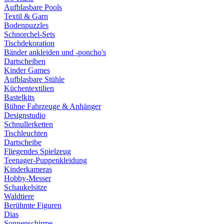
Aufblasbare Pools
Textil & Garn
Bodenpuzzles
Schnorchel-Sets
Tischdekoration
Bänder ankleiden und -poncho's
Dartscheiben
Kinder Games
Aufblasbare Stühle
Küchentextilien
Bastelkits
Bühne Fahrzeuge & Anhänger
Designstudio
Schnullerketten
Tischleuchten
Dartscheibe
Fliegendes Spielzeug
Teenager-Puppenkleidung
Kinderkameras
Hobby-Messer
Schaukelsitze
Waldtiere
Berühmte Figuren
Dias
Sonnenschirme