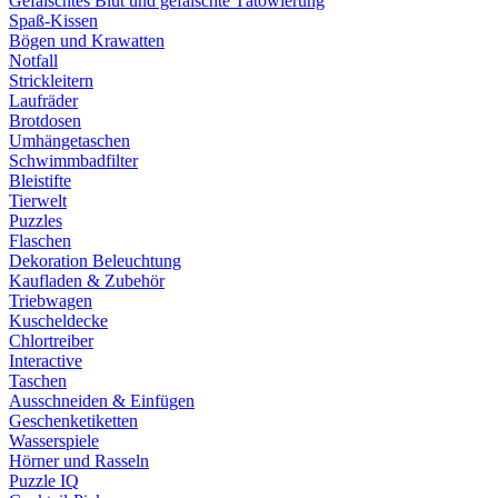
Gefälschtes Blut und gefälschte Tätowierung
Spaß-Kissen
Bögen und Krawatten
Notfall
Strickleitern
Laufräder
Brotdosen
Umhängetaschen
Schwimmbadfilter
Bleistifte
Tierwelt
Puzzles
Flaschen
Dekoration Beleuchtung
Kaufladen & Zubehör
Triebwagen
Kuscheldecke
Chlortreiber
Interactive
Taschen
Ausschneiden & Einfügen
Geschenketiketten
Wasserspiele
Hörner und Rasseln
Puzzle IQ