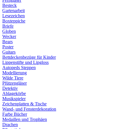
Ferngläser
Besteck
Gartenarbeit
Lesezeichen
Boxteppiche
Briefe
Globen
Wecker
Bears
Poster
Guitars
Bettdeckenbezüge für Kinder
Lippenstifte und Lipgloss
Autopeds Steppen
Modellierung
Wilde Tiere
Pfützengläser
Detektiv
Ablagekörbe
Musikspieler
Zeichenplatten & Tische
Wand- und Fensterdekoration
Farbe Bücher
Medaillen und Trophäen
Drachen