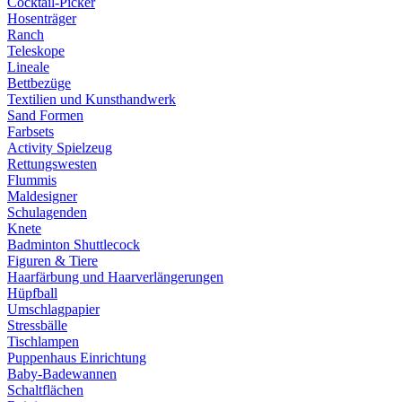
Cocktail-Picker
Hosenträger
Ranch
Teleskope
Lineale
Bettbezüge
Textilien und Kunsthandwerk
Sand Formen
Farbsets
Activity Spielzeug
Rettungswesten
Flummis
Maldesigner
Schulagenden
Knete
Badminton Shuttlecock
Figuren & Tiere
Haarfärbung und Haarverlängerungen
Hüpfball
Umschlagpapier
Stressbälle
Tischlampen
Puppenhaus Einrichtung
Baby-Badewannen
Schaltflächen