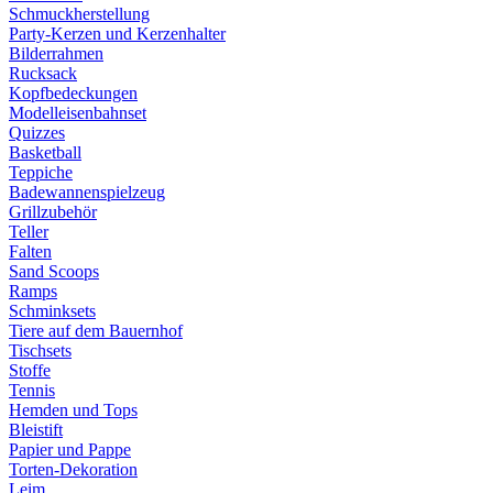
Schmuckherstellung
Party-Kerzen und Kerzenhalter
Bilderrahmen
Rucksack
Kopfbedeckungen
Modelleisenbahnset
Quizzes
Basketball
Teppiche
Badewannenspielzeug
Grillzubehör
Teller
Falten
Sand Scoops
Ramps
Schminksets
Tiere auf dem Bauernhof
Tischsets
Stoffe
Tennis
Hemden und Tops
Bleistift
Papier und Pappe
Torten-Dekoration
Leim