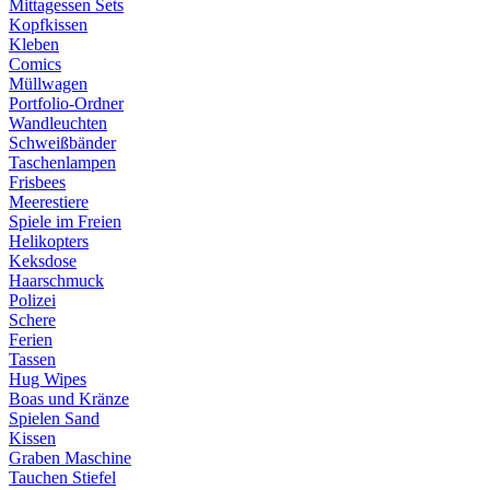
Mittagessen Sets
Kopfkissen
Kleben
Comics
Müllwagen
Portfolio-Ordner
Wandleuchten
Schweißbänder
Taschenlampen
Frisbees
Meerestiere
Spiele im Freien
Helikopters
Keksdose
Haarschmuck
Polizei
Schere
Ferien
Tassen
Hug Wipes
Boas und Kränze
Spielen Sand
Kissen
Graben Maschine
Tauchen Stiefel