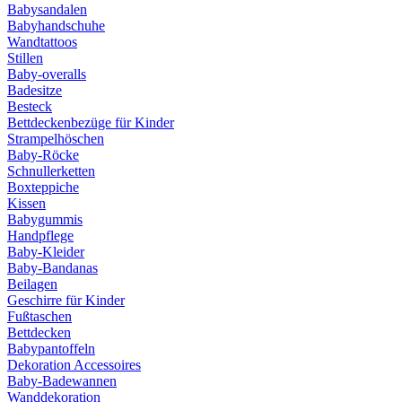
Babysandalen
Babyhandschuhe
Wandtattoos
Stillen
Baby-overalls
Badesitze
Besteck
Bettdeckenbezüge für Kinder
Strampelhöschen
Baby-Röcke
Schnullerketten
Boxteppiche
Kissen
Babygummis
Handpflege
Baby-Kleider
Baby-Bandanas
Beilagen
Geschirre für Kinder
Fußtaschen
Bettdecken
Babypantoffeln
Dekoration Accessoires
Baby-Badewannen
Wanddekoration