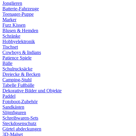
Jonglieren
Batterie-Fahrzeuge
Teenager-Puppe
Marker
Furz Kissen
Blusen & Hemden
Schränke
Hobbyelektronik
Tischset
Cowboys & Indians
Patience Spiele
Bälle
Schulrucksäcke
Dreiecke & Becken
Camping-Stuhl
Tabelle Fußbälle
Dekorative Bilder und Objekte
Paddel
Fotoboot-Zubehör
Sandkästen
Slijmfiguren
Schreibwaren-Sets
Steckdosenschutz
Gürtel abdeckungen
3D-Malset