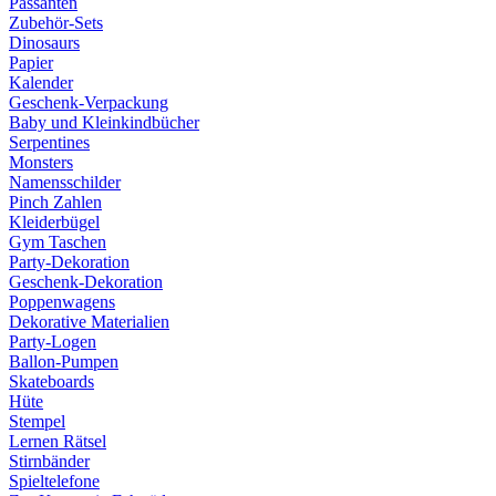
Passanten
Zubehör-Sets
Dinosaurs
Papier
Kalender
Geschenk-Verpackung
Baby und Kleinkindbücher
Serpentines
Monsters
Namensschilder
Pinch Zahlen
Kleiderbügel
Gym Taschen
Party-Dekoration
Geschenk-Dekoration
Poppenwagens
Dekorative Materialien
Party-Logen
Ballon-Pumpen
Skateboards
Hüte
Stempel
Lernen Rätsel
Stirnbänder
Spieltelefone