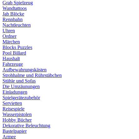
Grab Spielzeug
Wandtattoos
Jab Blöcke
Rennbahn
Nachtleuchten
Uhren
Ordner
Märchen
Blocks Puzzles
Pool Billard
Haushalt
Fahrzeuge
Aufbewahrungskästen
Strohhalme und Rührstäbchen
Stühle und Sofas
Die Umzäunungen
Einladungen
Spielgerätezubehör
Servietten
Reisespiele
Wasserpistolen
Hobby Bücher
Dekorative Beleuchtung
Bastelpapier
Armee