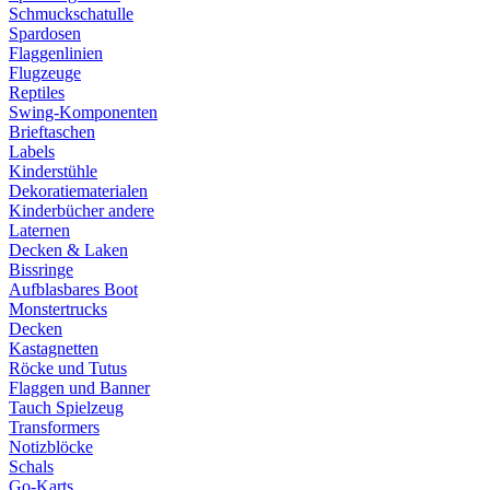
Schmuckschatulle
Spardosen
Flaggenlinien
Flugzeuge
Reptiles
Swing-Komponenten
Brieftaschen
Labels
Kinderstühle
Dekoratiematerialen
Kinderbücher andere
Laternen
Decken & Laken
Bissringe
Aufblasbares Boot
Monstertrucks
Decken
Kastagnetten
Röcke und Tutus
Flaggen und Banner
Tauch Spielzeug
Transformers
Notizblöcke
Schals
Go-Karts