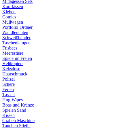
Mittagessen Sets
Kopfkissen
Kleben
Comics
Müllwagen
Portfolio-Ordner
Wandleuchten
Schweißbänder
Taschenlampen
Frisbees
Meerestiere
Spiele im Freien
Helikopters
Keksdose
Haarschmuck
Polizei
Schere
Ferien
Tassen
Hug Wipes
Boas und Kränze
Spielen Sand
Kissen
Graben Maschine
Tauchen Stiefel