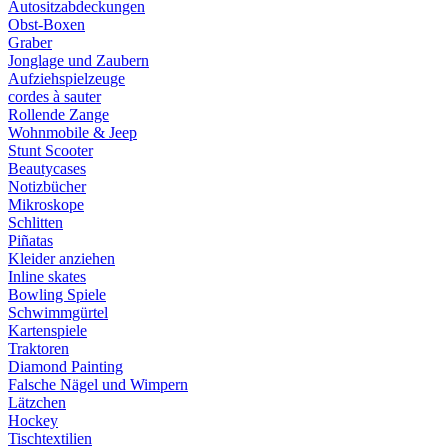
Autositzabdeckungen
Obst-Boxen
Graber
Jonglage und Zaubern
Aufziehspielzeuge
cordes à sauter
Rollende Zange
Wohnmobile & Jeep
Stunt Scooter
Beautycases
Notizbücher
Mikroskope
Schlitten
Piñatas
Kleider anziehen
Inline skates
Bowling Spiele
Schwimmgürtel
Kartenspiele
Traktoren
Diamond Painting
Falsche Nägel und Wimpern
Lätzchen
Hockey
Tischtextilien