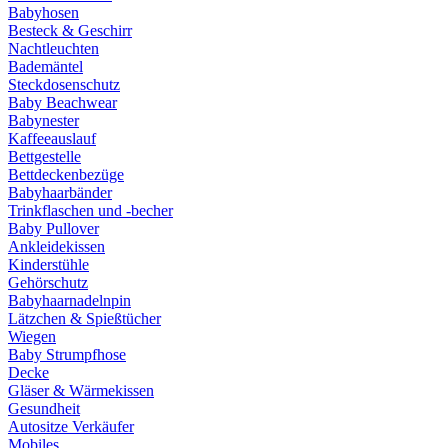
Babyhosen
Besteck & Geschirr
Nachtleuchten
Bademäntel
Steckdosenschutz
Baby Beachwear
Babynester
Kaffeeauslauf
Bettgestelle
Bettdeckenbezüge
Babyhaarbänder
Trinkflaschen und -becher
Baby Pullover
Ankleidekissen
Kinderstühle
Gehörschutz
Babyhaarnadelnpin
Lätzchen & Spießtücher
Wiegen
Baby Strumpfhose
Decke
Gläser & Wärmekissen
Gesundheit
Autositze Verkäufer
Mobiles