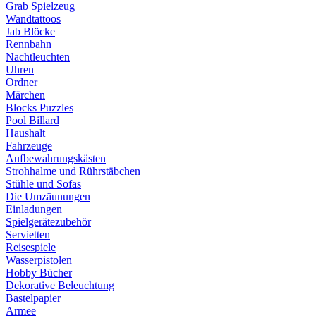
Grab Spielzeug
Wandtattoos
Jab Blöcke
Rennbahn
Nachtleuchten
Uhren
Ordner
Märchen
Blocks Puzzles
Pool Billard
Haushalt
Fahrzeuge
Aufbewahrungskästen
Strohhalme und Rührstäbchen
Stühle und Sofas
Die Umzäunungen
Einladungen
Spielgerätezubehör
Servietten
Reisespiele
Wasserpistolen
Hobby Bücher
Dekorative Beleuchtung
Bastelpapier
Armee