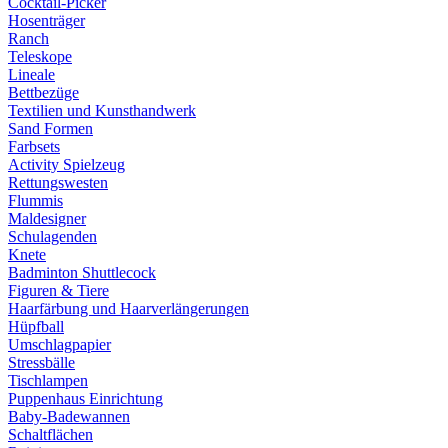
Cocktail-Picker
Hosenträger
Ranch
Teleskope
Lineale
Bettbezüge
Textilien und Kunsthandwerk
Sand Formen
Farbsets
Activity Spielzeug
Rettungswesten
Flummis
Maldesigner
Schulagenden
Knete
Badminton Shuttlecock
Figuren & Tiere
Haarfärbung und Haarverlängerungen
Hüpfball
Umschlagpapier
Stressbälle
Tischlampen
Puppenhaus Einrichtung
Baby-Badewannen
Schaltflächen