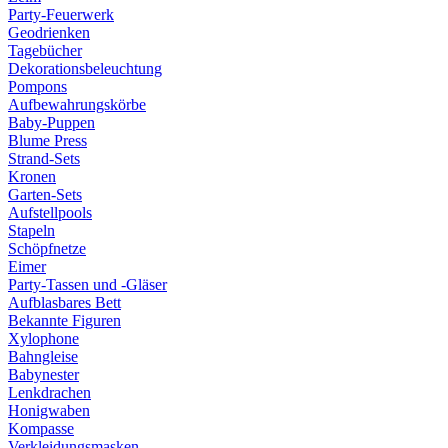
Party-Feuerwerk
Geodrienken
Tagebücher
Dekorationsbeleuchtung
Pompons
Aufbewahrungskörbe
Baby-Puppen
Blume Press
Strand-Sets
Kronen
Garten-Sets
Aufstellpools
Stapeln
Schöpfnetze
Eimer
Party-Tassen und -Gläser
Aufblasbares Bett
Bekannte Figuren
Xylophone
Bahngleise
Babynester
Lenkdrachen
Honigwaben
Kompasse
Verkleidungsmasken