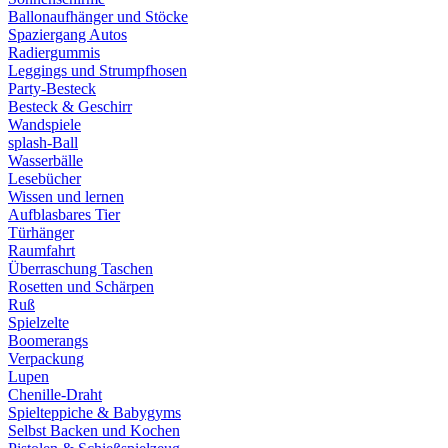
Ballonaufhänger und Stöcke
Spaziergang Autos
Radiergummis
Leggings und Strumpfhosen
Party-Besteck
Besteck & Geschirr
Wandspiele
splash-Ball
Wasserbälle
Lesebücher
Wissen und lernen
Aufblasbares Tier
Türhänger
Raumfahrt
Überraschung Taschen
Rosetten und Schärpen
Ruß
Spielzelte
Boomerangs
Verpackung
Lupen
Chenille-Draht
Spielteppiche & Babygyms
Selbst Backen und Kochen