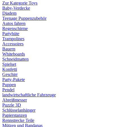
Zur Kategorie Toys
Baby-Verdecke
Diadem
Teenage Puppenzubehör
Autos fahren
Regenschirme
Partyhüte
Trampolines
Accessoires
Bauern
Whiteboards
Schneidmatten
Spielset
Konfetti
Geschirr
Party-Pakete
Puppen
Pendel
landwirtschaftliche Fahrzeuge
Abreißmesser
Puzzle 3D
Schlüsselanhänger
Papierstanzen
Rennstrecke Teile
Mützen und Bandanas