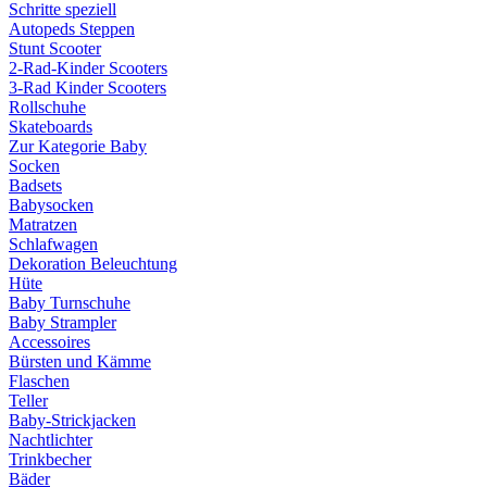
Schritte speziell
Autopeds Steppen
Stunt Scooter
2-Rad-Kinder Scooters
3-Rad Kinder Scooters
Rollschuhe
Skateboards
Zur Kategorie Baby
Socken
Badsets
Babysocken
Matratzen
Schlafwagen
Dekoration Beleuchtung
Hüte
Baby Turnschuhe
Baby Strampler
Accessoires
Bürsten und Kämme
Flaschen
Teller
Baby-Strickjacken
Nachtlichter
Trinkbecher
Bäder