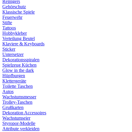
Reinigers
Gehörschutz
Klassische Spiele
Feuerwehr
Stifte
Tattoos
Hobbykleber
Verteilung Beutel
Klaviere & Keyboards
Sticker
Untersetzer
Dekorationsspiralen
Spielzeug Küchen
Glow in the dark
Hüpfburgen
Klettergeräte
Toilette Taschen
Autos
Wachstumsmesser
Trolley-Taschen
Grußkarten
Dekoration Accessoires
Wachstumseier
Styropor-Modelle
Attribute verkleiden