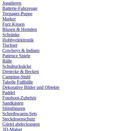
Jonglieren
Batterie-Fahrzeuge
Teenager-Puppe
Marker
Furz Kissen
Blusen & Hemden
Schränke
Hobbyelektronik
Tischset
Cowboys & Indians
Patience Spiele
Bälle
Schulrucksäcke
Dreiecke & Becken
Camping-Stuhl
Tabelle Fußbälle
Dekorative Bilder und Objekte
Paddel
Fotoboot-Zubehör
Sandkästen
Slijmfiguren
Schreibwaren-Sets
Steckdosenschutz
Gürtel abdeckungen
3D-Malset