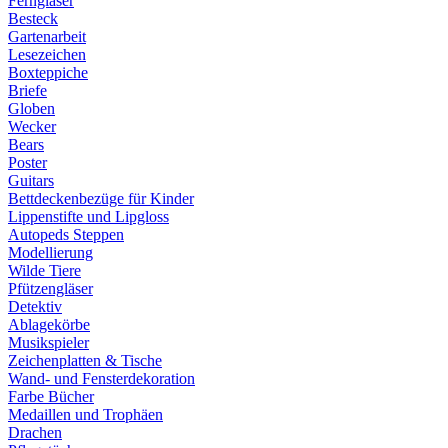
Ferngläser
Besteck
Gartenarbeit
Lesezeichen
Boxteppiche
Briefe
Globen
Wecker
Bears
Poster
Guitars
Bettdeckenbezüge für Kinder
Lippenstifte und Lipgloss
Autopeds Steppen
Modellierung
Wilde Tiere
Pfützengläser
Detektiv
Ablagekörbe
Musikspieler
Zeichenplatten & Tische
Wand- und Fensterdekoration
Farbe Bücher
Medaillen und Trophäen
Drachen