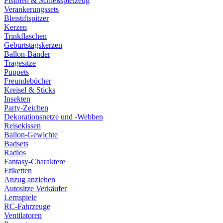
Pistolen & Schießspielzeug
Verankerungssets
Bleistiftspitzer
Kerzen
Trinkflaschen
Geburtstagskerzen
Ballon-Bänder
Tragesitze
Puppets
Freundebücher
Kreisel & Sticks
Insekten
Party-Zeichen
Dekorationsnetze und -Webben
Reisekissen
Ballon-Gewichte
Badsets
Radios
Fantasy-Charaktere
Etiketten
Anzug anziehen
Autositze Verkäufer
Lernspiele
RC-Fahrzeuge
Ventilatoren