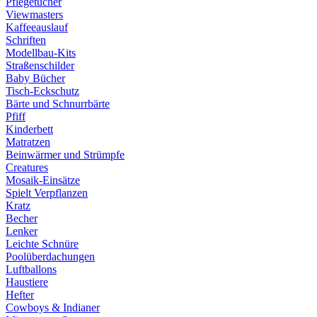
Pflegetücher
Viewmasters
Kaffeeauslauf
Schriften
Modellbau-Kits
Straßenschilder
Baby Bücher
Tisch-Eckschutz
Bärte und Schnurrbärte
Pfiff
Kinderbett
Matratzen
Beinwärmer und Strümpfe
Creatures
Mosaik-Einsätze
Spielt Verpflanzen
Kratz
Becher
Lenker
Leichte Schnüre
Poolüberdachungen
Luftballons
Haustiere
Hefter
Cowboys & Indianer