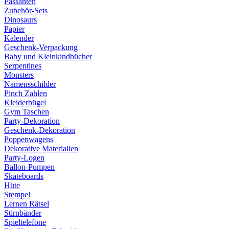
Passanten
Zubehör-Sets
Dinosaurs
Papier
Kalender
Geschenk-Verpackung
Baby und Kleinkindbücher
Serpentines
Monsters
Namensschilder
Pinch Zahlen
Kleiderbügel
Gym Taschen
Party-Dekoration
Geschenk-Dekoration
Poppenwagens
Dekorative Materialien
Party-Logen
Ballon-Pumpen
Skateboards
Hüte
Stempel
Lernen Rätsel
Stirnbänder
Spieltelefone