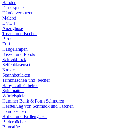
Bänder
Darts spiele
Hände verputzen
Malerei
DVD's
Anzughose
Tassen und Becher
Birds
Etui
Hängelampen
Kissen und Plaids
Schreibblock
Seifenblasenset
Kreide
Spannbettlaken
Trinkflaschen und -becher
Baby Doll Zubehör
Spielmatten
Würfelspiele
Hammer Bank & Form Schmoren
Herstellung von Schmuck und Taschen
Handtaschen
Brillen und Brillengläser
Bilderbücher
Buntstifte