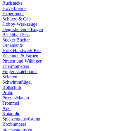
Rucksäcke
Hoverboards
Experiment
Schürze & Cap
Hobby-Werkzeuge
Degradierende Bögen
Beachball Sets
Sticker Bücher
Ornamente
Holz-Handwerk Kits
Zeichnen & Farben
Piraten und Wikinger
Thermometers
Finger-skateboards
Scheren
Schwimmflügel
Rollschuh
Probe
Puzzle-Matten
Trommel
Arzt
Katapulte
Spielzeugausrüstung
Boxbumpers
Spielzeugkästen