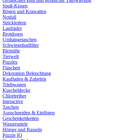
Gefälschtes Blut und gefälschte Tätowierung
Spaß-Kissen
Bögen und Krawatten
Notfall
Strickleitern
Laufräder
Brotdosen
Umhängetaschen
Schwimmbadfilter
Bleistifte
Tierwelt
Puzzles
Flaschen
Dekoration Beleuchtung
Kaufladen & Zubehör
Triebwagen
Kuscheldecke
Chlortreiber
Interactive
Taschen
Ausschneiden & Einfügen
Geschenketiketten
Wasserspiele
Hörner und Rasseln
Puzzle IQ