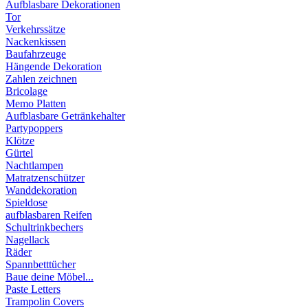
Aufblasbare Dekorationen
Tor
Verkehrssätze
Nackenkissen
Baufahrzeuge
Hängende Dekoration
Zahlen zeichnen
Bricolage
Memo Platten
Aufblasbare Getränkehalter
Partypoppers
Klötze
Gürtel
Nachtlampen
Matratzenschützer
Wanddekoration
Spieldose
aufblasbaren Reifen
Schultrinkbechers
Nagellack
Räder
Spannbetttücher
Baue deine Möbel...
Paste Letters
Trampolin Covers