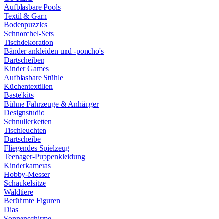
Aufblasbare Pools
Textil & Garn
Bodenpuzzles
Schnorchel-Sets
Tischdekoration
Bänder ankleiden und -poncho's
Dartscheiben
Kinder Games
Aufblasbare Stühle
Küchentextilien
Bastelkits
Bühne Fahrzeuge & Anhänger
Designstudio
Schnullerketten
Tischleuchten
Dartscheibe
Fliegendes Spielzeug
Teenager-Puppenkleidung
Kinderkameras
Hobby-Messer
Schaukelsitze
Waldtiere
Berühmte Figuren
Dias
Sonnenschirme