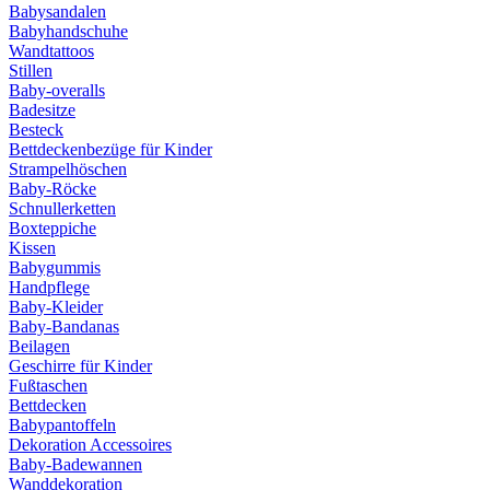
Babysandalen
Babyhandschuhe
Wandtattoos
Stillen
Baby-overalls
Badesitze
Besteck
Bettdeckenbezüge für Kinder
Strampelhöschen
Baby-Röcke
Schnullerketten
Boxteppiche
Kissen
Babygummis
Handpflege
Baby-Kleider
Baby-Bandanas
Beilagen
Geschirre für Kinder
Fußtaschen
Bettdecken
Babypantoffeln
Dekoration Accessoires
Baby-Badewannen
Wanddekoration