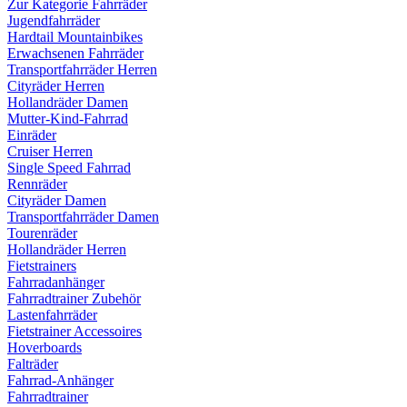
Zur Kategorie Fahrräder
Jugendfahrräder
Hardtail Mountainbikes
Erwachsenen Fahrräder
Transportfahrräder Herren
Cityräder Herren
Hollandräder Damen
Mutter-Kind-Fahrrad
Einräder
Cruiser Herren
Single Speed Fahrrad
Rennräder
Cityräder Damen
Transportfahrräder Damen
Tourenräder
Hollandräder Herren
Fietstrainers
Fahrradanhänger
Fahrradtrainer Zubehör
Lastenfahrräder
Fietstrainer Accessoires
Hoverboards
Falträder
Fahrrad-Anhänger
Fahrradtrainer