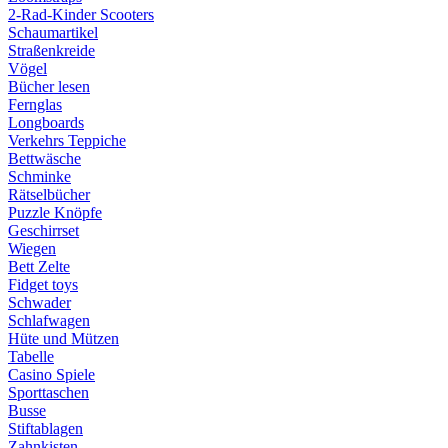
2-Rad-Kinder Scooters
Schaumartikel
Straßenkreide
Vögel
Bücher lesen
Fernglas
Longboards
Verkehrs Teppiche
Bettwäsche
Schminke
Rätselbücher
Puzzle Knöpfe
Geschirrset
Wiegen
Bett Zelte
Fidget toys
Schwader
Schlafwagen
Hüte und Mützen
Tabelle
Casino Spiele
Sporttaschen
Busse
Stiftablagen
Zahnkisten