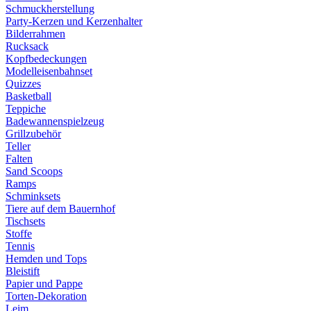
Schmuckherstellung
Party-Kerzen und Kerzenhalter
Bilderrahmen
Rucksack
Kopfbedeckungen
Modelleisenbahnset
Quizzes
Basketball
Teppiche
Badewannenspielzeug
Grillzubehör
Teller
Falten
Sand Scoops
Ramps
Schminksets
Tiere auf dem Bauernhof
Tischsets
Stoffe
Tennis
Hemden und Tops
Bleistift
Papier und Pappe
Torten-Dekoration
Leim