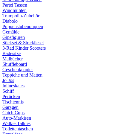
Partei Tassen
Windmühlen
Trampolin-Zubehör
Diabolo
Puppenstubenpuppen
Gemälde
Gipsfiguren
Stickset & Strickliesel
3-Rad Kinder Scooters
Badesitze
Malbücher
Shuffleboard
Geschenkpapier
Teppiche und Matten
Jo-Jos
Inlineskates
Schiff
Perücken
Tischtennis
Garagen
Catch Cups
Auto-Markisen
Walkie-Talkies
Toilettentaschen