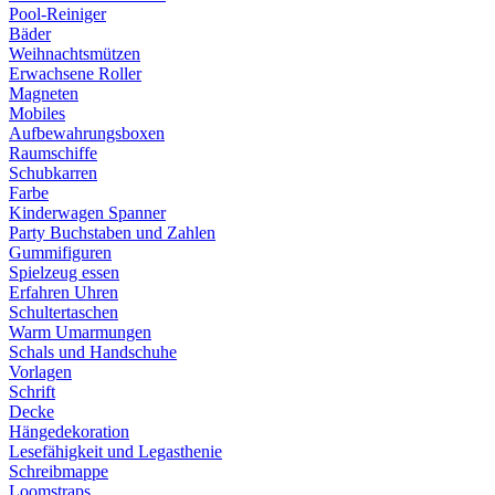
Pool-Reiniger
Bäder
Weihnachtsmützen
Erwachsene Roller
Magneten
Mobiles
Aufbewahrungsboxen
Raumschiffe
Schubkarren
Farbe
Kinderwagen Spanner
Party Buchstaben und Zahlen
Gummifiguren
Spielzeug essen
Erfahren Uhren
Schultertaschen
Warm Umarmungen
Schals und Handschuhe
Vorlagen
Schrift
Decke
Hängedekoration
Lesefähigkeit und Legasthenie
Schreibmappe
Loomstraps