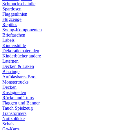
Schmuckschatulle
Spardosen
Flaggenlinien
Flugzeuge
Reptiles
Swing-Komponenten
Brieftaschen
Labels
Kinderstühle
Dekoratiematerialen
Kinderbücher andere
Laternen
Decken & Laken
Bissringe
Aufblasbares Boot
Monstertrucks
Decken
Kastagnetten
Röcke und Tutus
Flaggen und Banner
Tauch Spielzeug
Transformers
Notizblöcke
Schals
Go-Karts