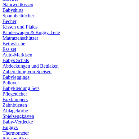
Nährwertkissen
Babyshirts
Spannbetttücher
Becher
Kissen und Plaids
Kinderwagen & Buggy-Teile
Matratzenschützer
Bettwäsche
Ess-set
Auto-Markisen
Babys Schals
Abdeckungen und Bettlaken
Zubereitung von Speisen
Babyleggings
Pullover
Babykleidung Sets
Pflegetücher
Boxbumpers
Zahnbürsten
Ablagekörbe
Spielzeugkästen
Baby-Verdecke
Buggys
Thermometer
Pfützengläser