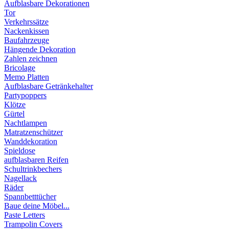
Aufblasbare Dekorationen
Tor
Verkehrssätze
Nackenkissen
Baufahrzeuge
Hängende Dekoration
Zahlen zeichnen
Bricolage
Memo Platten
Aufblasbare Getränkehalter
Partypoppers
Klötze
Gürtel
Nachtlampen
Matratzenschützer
Wanddekoration
Spieldose
aufblasbaren Reifen
Schultrinkbechers
Nagellack
Räder
Spannbetttücher
Baue deine Möbel...
Paste Letters
Trampolin Covers