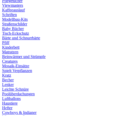
Pflegetücher
Viewmasters
Kaffeeauslauf
Schriften
Modellbau-Kits
Straßenschilder
Baby Bücher
Tisch-Eckschutz
Bärte und Schnurrbärte
Pfiff
Kinderbett
Matratzen
Beinwärmer und Strümpfe
Creatures
Mosaik-Einsätze
Spielt Verpflanzen
Kratz
Becher
Lenker
Leichte Schnüre
Poolüberdachungen
Luftballons
Haustiere
Hefter
Cowboys & Indianer