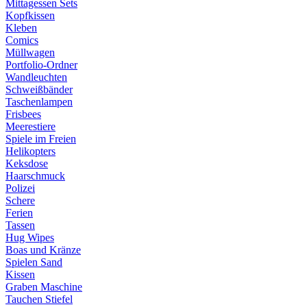
Mittagessen Sets
Kopfkissen
Kleben
Comics
Müllwagen
Portfolio-Ordner
Wandleuchten
Schweißbänder
Taschenlampen
Frisbees
Meerestiere
Spiele im Freien
Helikopters
Keksdose
Haarschmuck
Polizei
Schere
Ferien
Tassen
Hug Wipes
Boas und Kränze
Spielen Sand
Kissen
Graben Maschine
Tauchen Stiefel