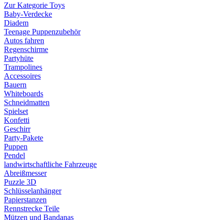
Zur Kategorie Toys
Baby-Verdecke
Diadem
Teenage Puppenzubehör
Autos fahren
Regenschirme
Partyhüte
Trampolines
Accessoires
Bauern
Whiteboards
Schneidmatten
Spielset
Konfetti
Geschirr
Party-Pakete
Puppen
Pendel
landwirtschaftliche Fahrzeuge
Abreißmesser
Puzzle 3D
Schlüsselanhänger
Papierstanzen
Rennstrecke Teile
Mützen und Bandanas