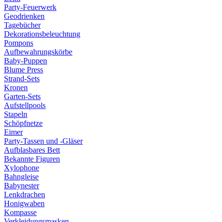
Party-Feuerwerk
Geodrienken
Tagebücher
Dekorationsbeleuchtung
Pompons
Aufbewahrungskörbe
Baby-Puppen
Blume Press
Strand-Sets
Kronen
Garten-Sets
Aufstellpools
Stapeln
Schöpfnetze
Eimer
Party-Tassen und -Gläser
Aufblasbares Bett
Bekannte Figuren
Xylophone
Bahngleise
Babynester
Lenkdrachen
Honigwaben
Kompasse
Verkleidungsmasken