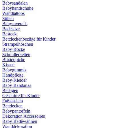
Babysandalen
Babyhandschuhe
Wandtattoos
Stillen
Baby-overalls
Badesitze
Besteck
Bettdeckenbezüge für Kinder
Strampelhöschen
Baby-Röcke
Schnullerketten
Boxteppiche
Kissen
Babygummis
Handpflege
Baby-Kleider
Baby-Bandanas
Beilagen
Geschirre für Kinder
Fußtaschen
Bettdecken
Babypantoffeln
Dekoration Accessoires
Baby-Badewannen
Wanddekoration