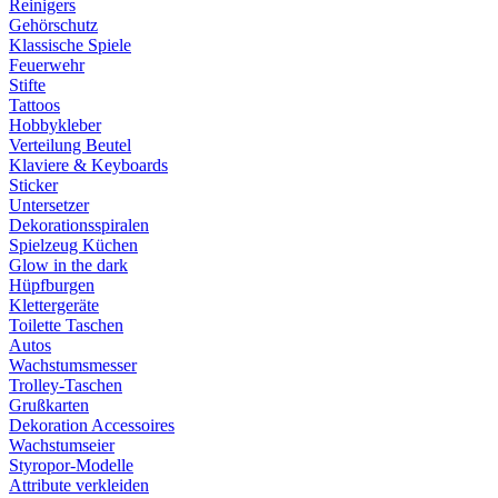
Reinigers
Gehörschutz
Klassische Spiele
Feuerwehr
Stifte
Tattoos
Hobbykleber
Verteilung Beutel
Klaviere & Keyboards
Sticker
Untersetzer
Dekorationsspiralen
Spielzeug Küchen
Glow in the dark
Hüpfburgen
Klettergeräte
Toilette Taschen
Autos
Wachstumsmesser
Trolley-Taschen
Grußkarten
Dekoration Accessoires
Wachstumseier
Styropor-Modelle
Attribute verkleiden