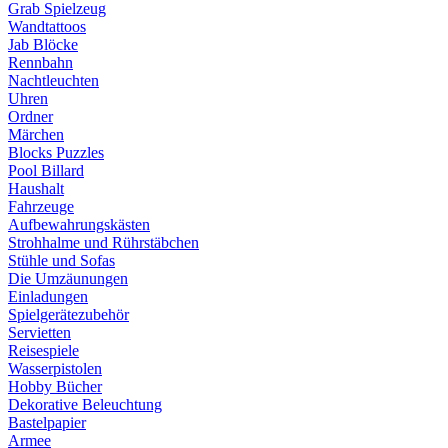
Grab Spielzeug
Wandtattoos
Jab Blöcke
Rennbahn
Nachtleuchten
Uhren
Ordner
Märchen
Blocks Puzzles
Pool Billard
Haushalt
Fahrzeuge
Aufbewahrungskästen
Strohhalme und Rührstäbchen
Stühle und Sofas
Die Umzäunungen
Einladungen
Spielgerätezubehör
Servietten
Reisespiele
Wasserpistolen
Hobby Bücher
Dekorative Beleuchtung
Bastelpapier
Armee