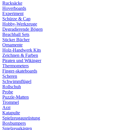
Rucksäcke
Hoverboards
Experiment
Schürze & Cap
Hobby-Werkzeuge
Degradierende Bögen
Beachball Sets
Sticker Bücher
Ornamente
Holz-Handwerk Kits
Zeichnen & Farben
Piraten und Wikinger
Thermometers
Finger-skateboards
Scheren
Schwimmflügel
Rollschuh
Probe
Puzzle-Matten
Trommel
Arzt
Katapulte
Spielzeugausrüstung
Boxbumpers
Spielzeugkästen