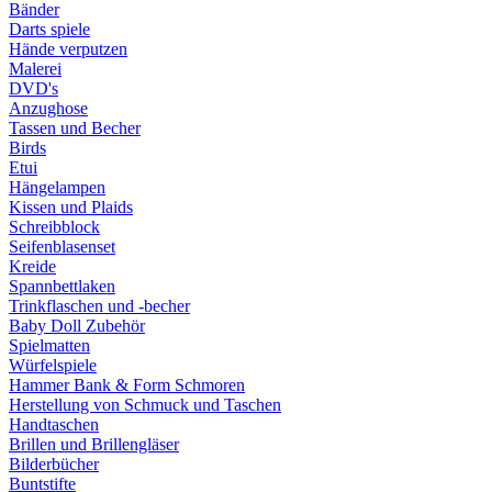
Bänder
Darts spiele
Hände verputzen
Malerei
DVD's
Anzughose
Tassen und Becher
Birds
Etui
Hängelampen
Kissen und Plaids
Schreibblock
Seifenblasenset
Kreide
Spannbettlaken
Trinkflaschen und -becher
Baby Doll Zubehör
Spielmatten
Würfelspiele
Hammer Bank & Form Schmoren
Herstellung von Schmuck und Taschen
Handtaschen
Brillen und Brillengläser
Bilderbücher
Buntstifte