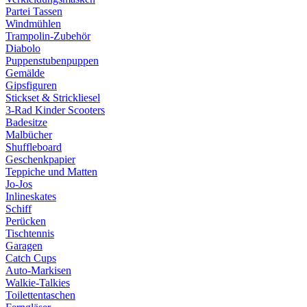
Partei Tassen
Windmühlen
Trampolin-Zubehör
Diabolo
Puppenstubenpuppen
Gemälde
Gipsfiguren
Stickset & Strickliesel
3-Rad Kinder Scooters
Badesitze
Malbücher
Shuffleboard
Geschenkpapier
Teppiche und Matten
Jo-Jos
Inlineskates
Schiff
Perücken
Tischtennis
Garagen
Catch Cups
Auto-Markisen
Walkie-Talkies
Toilettentaschen