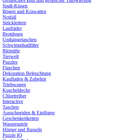
Gefälschtes Blut und gefälschte Tätowierung
Spaß-Kissen
Bögen und Krawatten
Notfall
Strickleitern
Laufräder
Brotdosen
Umhängetaschen
Schwimmbadfilter
Bleistifte
Tierwelt
Puzzles
Flaschen
Dekoration Beleuchtung
Kaufladen & Zubehör
Triebwagen
Kuscheldecke
Chlortreiber
Interactive
Taschen
Ausschneiden & Einfügen
Geschenketiketten
Wasserspiele
Hörner und Rasseln
Puzzle IQ