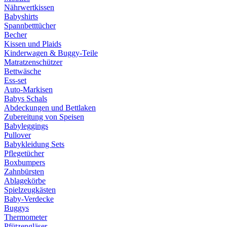
Nährwertkissen
Babyshirts
Spannbetttücher
Becher
Kissen und Plaids
Kinderwagen & Buggy-Teile
Matratzenschützer
Bettwäsche
Ess-set
Auto-Markisen
Babys Schals
Abdeckungen und Bettlaken
Zubereitung von Speisen
Babyleggings
Pullover
Babykleidung Sets
Pflegetücher
Boxbumpers
Zahnbürsten
Ablagekörbe
Spielzeugkästen
Baby-Verdecke
Buggys
Thermometer
Pfützengläser