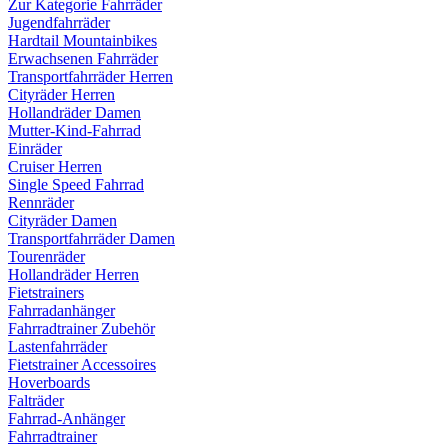
Zur Kategorie Fahrräder
Jugendfahrräder
Hardtail Mountainbikes
Erwachsenen Fahrräder
Transportfahrräder Herren
Cityräder Herren
Hollandräder Damen
Mutter-Kind-Fahrrad
Einräder
Cruiser Herren
Single Speed Fahrrad
Rennräder
Cityräder Damen
Transportfahrräder Damen
Tourenräder
Hollandräder Herren
Fietstrainers
Fahrradanhänger
Fahrradtrainer Zubehör
Lastenfahrräder
Fietstrainer Accessoires
Hoverboards
Falträder
Fahrrad-Anhänger
Fahrradtrainer