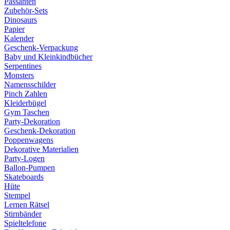
Passanten
Zubehör-Sets
Dinosaurs
Papier
Kalender
Geschenk-Verpackung
Baby und Kleinkindbücher
Serpentines
Monsters
Namensschilder
Pinch Zahlen
Kleiderbügel
Gym Taschen
Party-Dekoration
Geschenk-Dekoration
Poppenwagens
Dekorative Materialien
Party-Logen
Ballon-Pumpen
Skateboards
Hüte
Stempel
Lernen Rätsel
Stirnbänder
Spieltelefone