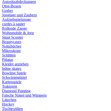
Autositzabdeckungen
Obst-Boxen
Graber
Jonglage und Zaubern
Aufziehspielzeuge
cordes à sauter
Rollende Zange
Wohnmobile & Jeep
Stunt Scooter
Beautycases
Notizbücher
Mikroskope
Schlitten
Piñatas
Kleider anziehen
Inline skates
Bowling Spiele
Schwimmgürtel
Kartenspiele
Traktoren
Diamond Painting
Falsche Nägel und Wimpern
Lätzchen
Hockey
Tischtextilien