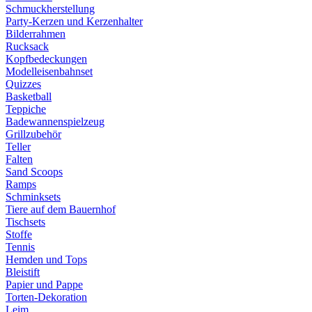
Schmuckherstellung
Party-Kerzen und Kerzenhalter
Bilderrahmen
Rucksack
Kopfbedeckungen
Modelleisenbahnset
Quizzes
Basketball
Teppiche
Badewannenspielzeug
Grillzubehör
Teller
Falten
Sand Scoops
Ramps
Schminksets
Tiere auf dem Bauernhof
Tischsets
Stoffe
Tennis
Hemden und Tops
Bleistift
Papier und Pappe
Torten-Dekoration
Leim