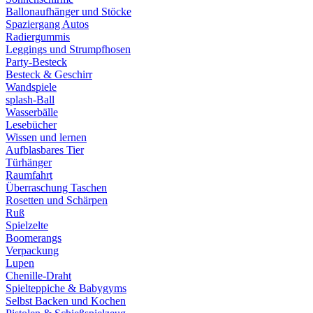
Ballonaufhänger und Stöcke
Spaziergang Autos
Radiergummis
Leggings und Strumpfhosen
Party-Besteck
Besteck & Geschirr
Wandspiele
splash-Ball
Wasserbälle
Lesebücher
Wissen und lernen
Aufblasbares Tier
Türhänger
Raumfahrt
Überraschung Taschen
Rosetten und Schärpen
Ruß
Spielzelte
Boomerangs
Verpackung
Lupen
Chenille-Draht
Spielteppiche & Babygyms
Selbst Backen und Kochen