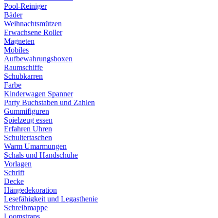
Pool-Reiniger
Bäder
Weihnachtsmützen
Erwachsene Roller
Magneten
Mobiles
Aufbewahrungsboxen
Raumschiffe
Schubkarren
Farbe
Kinderwagen Spanner
Party Buchstaben und Zahlen
Gummifiguren
Spielzeug essen
Erfahren Uhren
Schultertaschen
Warm Umarmungen
Schals und Handschuhe
Vorlagen
Schrift
Decke
Hängedekoration
Lesefähigkeit und Legasthenie
Schreibmappe
Loomstraps