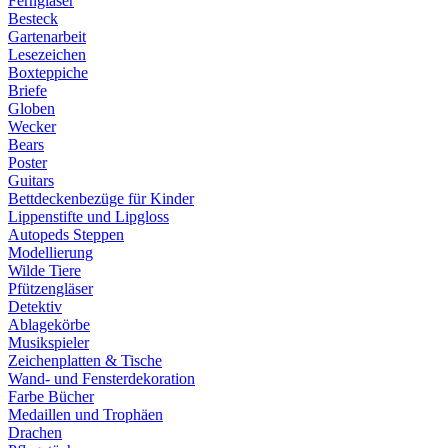
Ferngläser
Besteck
Gartenarbeit
Lesezeichen
Boxteppiche
Briefe
Globen
Wecker
Bears
Poster
Guitars
Bettdeckenbezüge für Kinder
Lippenstifte und Lipgloss
Autopeds Steppen
Modellierung
Wilde Tiere
Pfützengläser
Detektiv
Ablagekörbe
Musikspieler
Zeichenplatten & Tische
Wand- und Fensterdekoration
Farbe Bücher
Medaillen und Trophäen
Drachen