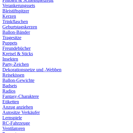
Pistolen & Schießspielzeug
Verankerungssets
Bleistiftspitzer
Kerzen
Trinkflaschen
Geburtstagskerzen
Ballon-Bänder
Tragesitze
Puppets
Freundebücher
Kreisel & Sticks
Insekten
Party-Zeichen
Dekorationsnetze und -Webben
Reisekissen
Ballon-Gewichte
Badsets
Radios
Fantasy-Charaktere
Etiketten
Anzug anziehen
Autositze Verkäufer
Lernspiele
RC-Fahrzeuge
Ventilatoren