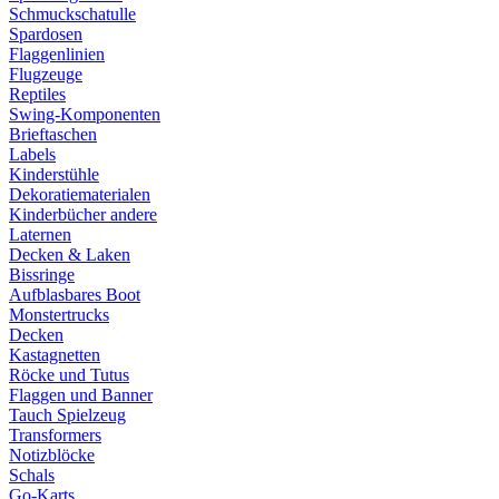
Schmuckschatulle
Spardosen
Flaggenlinien
Flugzeuge
Reptiles
Swing-Komponenten
Brieftaschen
Labels
Kinderstühle
Dekoratiematerialen
Kinderbücher andere
Laternen
Decken & Laken
Bissringe
Aufblasbares Boot
Monstertrucks
Decken
Kastagnetten
Röcke und Tutus
Flaggen und Banner
Tauch Spielzeug
Transformers
Notizblöcke
Schals
Go-Karts