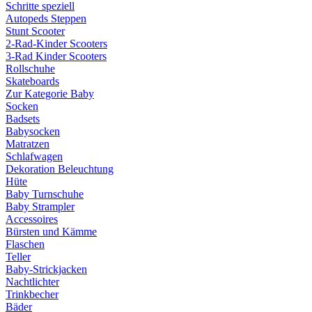
Schritte speziell
Autopeds Steppen
Stunt Scooter
2-Rad-Kinder Scooters
3-Rad Kinder Scooters
Rollschuhe
Skateboards
Zur Kategorie Baby
Socken
Badsets
Babysocken
Matratzen
Schlafwagen
Dekoration Beleuchtung
Hüte
Baby Turnschuhe
Baby Strampler
Accessoires
Bürsten und Kämme
Flaschen
Teller
Baby-Strickjacken
Nachtlichter
Trinkbecher
Bäder