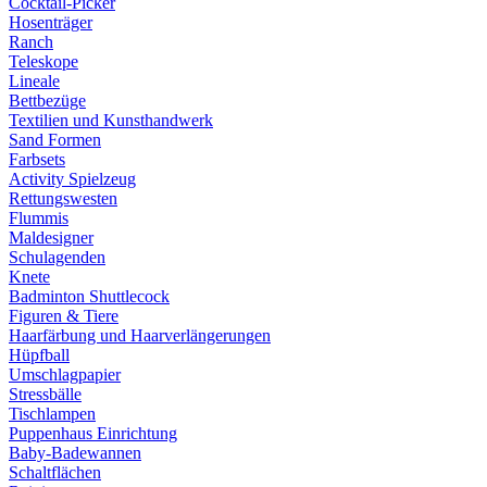
Cocktail-Picker
Hosenträger
Ranch
Teleskope
Lineale
Bettbezüge
Textilien und Kunsthandwerk
Sand Formen
Farbsets
Activity Spielzeug
Rettungswesten
Flummis
Maldesigner
Schulagenden
Knete
Badminton Shuttlecock
Figuren & Tiere
Haarfärbung und Haarverlängerungen
Hüpfball
Umschlagpapier
Stressbälle
Tischlampen
Puppenhaus Einrichtung
Baby-Badewannen
Schaltflächen