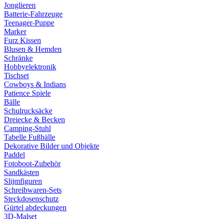
Jonglieren
Batterie-Fahrzeuge
Teenager-Puppe
Marker
Furz Kissen
Blusen & Hemden
Schränke
Hobbyelektronik
Tischset
Cowboys & Indians
Patience Spiele
Bälle
Schulrucksäcke
Dreiecke & Becken
Camping-Stuhl
Tabelle Fußbälle
Dekorative Bilder und Objekte
Paddel
Fotoboot-Zubehör
Sandkästen
Slijmfiguren
Schreibwaren-Sets
Steckdosenschutz
Gürtel abdeckungen
3D-Malset