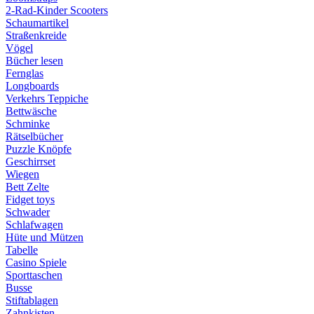
2-Rad-Kinder Scooters
Schaumartikel
Straßenkreide
Vögel
Bücher lesen
Fernglas
Longboards
Verkehrs Teppiche
Bettwäsche
Schminke
Rätselbücher
Puzzle Knöpfe
Geschirrset
Wiegen
Bett Zelte
Fidget toys
Schwader
Schlafwagen
Hüte und Mützen
Tabelle
Casino Spiele
Sporttaschen
Busse
Stiftablagen
Zahnkisten