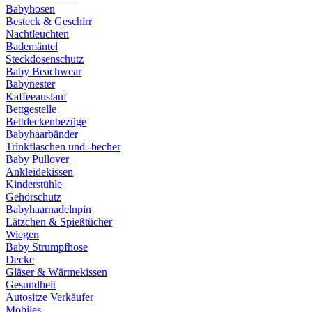
Babyhosen
Besteck & Geschirr
Nachtleuchten
Bademäntel
Steckdosenschutz
Baby Beachwear
Babynester
Kaffeeauslauf
Bettgestelle
Bettdeckenbezüge
Babyhaarbänder
Trinkflaschen und -becher
Baby Pullover
Ankleidekissen
Kinderstühle
Gehörschutz
Babyhaarnadelnpin
Lätzchen & Spießtücher
Wiegen
Baby Strumpfhose
Decke
Gläser & Wärmekissen
Gesundheit
Autositze Verkäufer
Mobiles