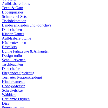
Aufblasbare Pools
Textil & Garn
Bodenpuzzles
Schnorchel-Sets
Tischdekoration
Bänder ankleiden und -poncho's
Dartscheiben
Kinder Games
Aufblasbare Stühle
Küchentextilien
Bastelkits
Bühne Fahrzeuge & Anhänger
Designstudio
Schnullerketten
Tischleuchten
Dartscheibe
Fliegendes Spielzeug
Teenager-Puppenkleidung
Kinderkameras
Hobby-Messer
Schaukelsitze
Waldtiere
Berühmte Figuren
Dias
Sonnenschirme