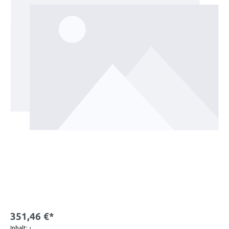
351,46 €*
Inhalt:
1