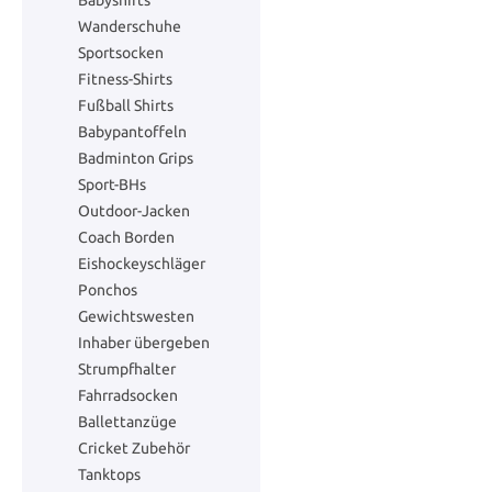
Babyshirts
Nagellack
Räder
Wanderschuhe
Sportsocken
Trinkflaschen und -becher
Con
Golf Spikes
Sitzkissen
Fitness-Shirts
Paste Letters
Trampolin Co
Fußball Shirts
Laufschuhe
Wegeleuchte
Dart
Dusche Wec
Babypantoffeln
Jab Blöcke
Rennbahn
Badminton Grips
Sport-BHs
Körperwärmer
Reparatur- und Ersatzteile
Laufshirts
Scheinwerfe
Outdoor-Jacken
Ordner
Märchen
Coach Borden
Sporthandtücher
Aufbewahrungskörbe
Schutzbrille
Bettbezüge
Eishockeyschläger
Haushalt
Fahrzeuge
Ponchos
Gewichtswesten
Wandersocken
Ficker
Laufhose
Reinigungsm
Stühle und Sofas
Die Umzäun
Inhaber übergeben
Strumpfhalter
Sportbetreuung
Aufbewahrungsboxen
Sporttasche
Deckenleuc
Fahrradsocken
Servietten
Reisespiele
Ballettanzüge
Pionnen
Arbeitshandschuhe
Regen Mänte
Bratschlitte
Cricket Zubehör
Dekorative Beleuchtung
Bastelpapier
Tanktops