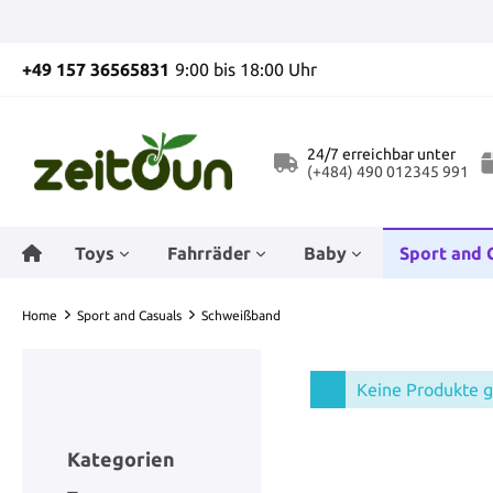
+49 157 36565831
9:00 bis 18:00 Uhr
24/7 erreichbar unter
(+484) 490 012345 991
Toys
Fahrräder
Baby
Sport and 
Home
Sport and Casuals
Schweißband
ZUR KATEGORIE TOYS
ZUR KATEGORIE FAHRRÄDER
ZUR KATEGORIE BABY
ZUR KATEGORIE SPORT AND CASUALS
ZUR KATEGORIE HOME AND GARDEN
Baby-Verdecke
Jugendfahrräder
Socken
Massagekugeln
Eierbecher
Diadem
Erwachsenen
Badsets
Kleidung Re
Dusche und 
Keine Produkte 
Hardtail Mountainbikes
Transportfah
Cityräder He
Regenschirme
Schlafwagen
Rugbyhemden
WC-Bürstenhalter
Partyhüte
Dekoration 
Trail-Laufsc
Springforme
Kategorien
Hollandräde