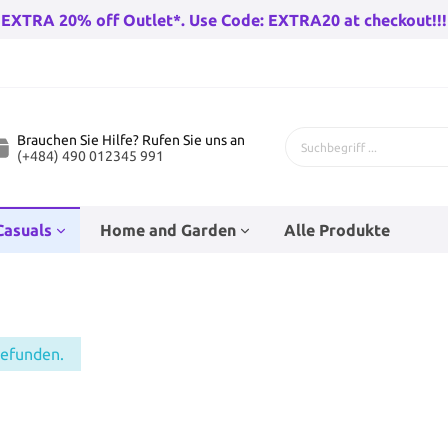
EXTRA 20% off Outlet*. Use Code: EXTRA20 at checkout!!!
Brauchen Sie Hilfe? Rufen Sie uns an
(+484) 490 012345 991
Casuals
Home and Garden
Alle Produkte
 Fahrräder
genhose
Bad-Racks
Teenage Puppenzubehör
Kinderfahrräder
Babysocken
Eckfahnen
Wandleuchten draußen
gefunden.
rräder Herren
Go-Karts
rren
Baby Wanderer
Beleuchtung
huh
n
Trampolines
Hüte
Stunt Skates
Haushaltsfolie und Taschen
r Damen
Wandern Fahrradfahren