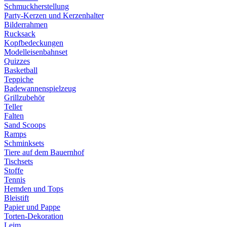
Schmuckherstellung
Party-Kerzen und Kerzenhalter
Bilderrahmen
Rucksack
Kopfbedeckungen
Modelleisenbahnset
Quizzes
Basketball
Teppiche
Badewannenspielzeug
Grillzubehör
Teller
Falten
Sand Scoops
Ramps
Schminksets
Tiere auf dem Bauernhof
Tischsets
Stoffe
Tennis
Hemden und Tops
Bleistift
Papier und Pappe
Torten-Dekoration
Leim