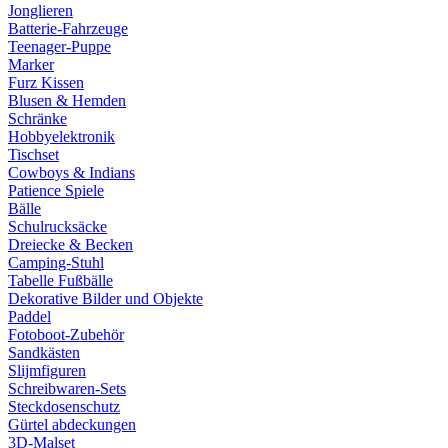
Jonglieren
Batterie-Fahrzeuge
Teenager-Puppe
Marker
Furz Kissen
Blusen & Hemden
Schränke
Hobbyelektronik
Tischset
Cowboys & Indians
Patience Spiele
Bälle
Schulrucksäcke
Dreiecke & Becken
Camping-Stuhl
Tabelle Fußbälle
Dekorative Bilder und Objekte
Paddel
Fotoboot-Zubehör
Sandkästen
Slijmfiguren
Schreibwaren-Sets
Steckdosenschutz
Gürtel abdeckungen
3D-Malset