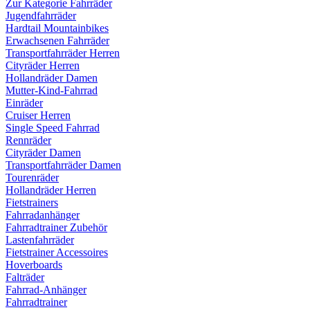
Zur Kategorie Fahrräder
Jugendfahrräder
Hardtail Mountainbikes
Erwachsenen Fahrräder
Transportfahrräder Herren
Cityräder Herren
Hollandräder Damen
Mutter-Kind-Fahrrad
Einräder
Cruiser Herren
Single Speed Fahrrad
Rennräder
Cityräder Damen
Transportfahrräder Damen
Tourenräder
Hollandräder Herren
Fietstrainers
Fahrradanhänger
Fahrradtrainer Zubehör
Lastenfahrräder
Fietstrainer Accessoires
Hoverboards
Falträder
Fahrrad-Anhänger
Fahrradtrainer