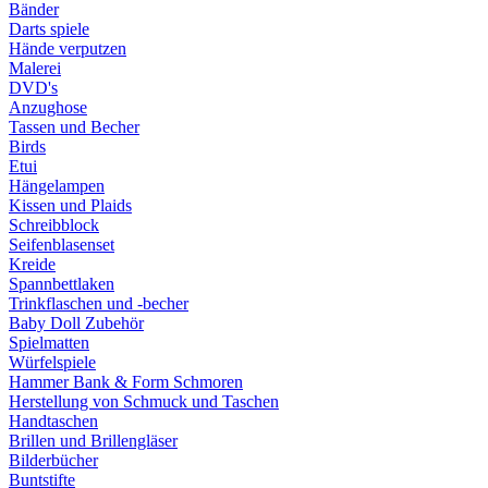
Bänder
Darts spiele
Hände verputzen
Malerei
DVD's
Anzughose
Tassen und Becher
Birds
Etui
Hängelampen
Kissen und Plaids
Schreibblock
Seifenblasenset
Kreide
Spannbettlaken
Trinkflaschen und -becher
Baby Doll Zubehör
Spielmatten
Würfelspiele
Hammer Bank & Form Schmoren
Herstellung von Schmuck und Taschen
Handtaschen
Brillen und Brillengläser
Bilderbücher
Buntstifte