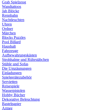
Grab Spielzeug
Wandtattoos
Jab Blöcke
Rennbahn
Nachtleuchten
Uhren
Ordner
Märchen
Blocks Puzzles
Pool Billard
Haushalt
Fahrzeuge
Aufbewahrungskästen
Strohhalme und Rührstäbchen
Stühle und Sofas
Die Umzäunungen
Einladungen
Spielgerätezubehör
Servietten
Reisespiele
Wasserpistolen
Hobby Bücher
Dekorative Beleuchtung
Bastelpapier
Armee