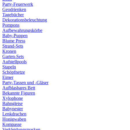
Party-Feuerwerk
Geodrienken
Tagebücher
Dekorationsbeleuchtung
Pompons
Aufbewahrungskörbe
Baby-Puppen
Blume Press
Strand-Sets
Kronen
Garten-Sets
Aufstellpools
Stapeln
Schöpfnetze
Eimer
Party-Tassen und -Gläser
Aufblasbares Bett
Bekannte Figuren
Xylophone
Bahngleise
Babynester
Lenkdrachen
Honigwaben
Kompasse
Verkleidungsmasken