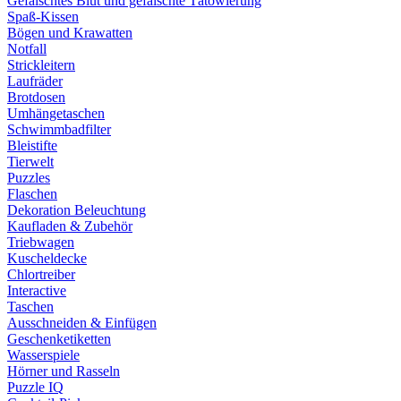
Gefälschtes Blut und gefälschte Tätowierung
Spaß-Kissen
Bögen und Krawatten
Notfall
Strickleitern
Laufräder
Brotdosen
Umhängetaschen
Schwimmbadfilter
Bleistifte
Tierwelt
Puzzles
Flaschen
Dekoration Beleuchtung
Kaufladen & Zubehör
Triebwagen
Kuscheldecke
Chlortreiber
Interactive
Taschen
Ausschneiden & Einfügen
Geschenketiketten
Wasserspiele
Hörner und Rasseln
Puzzle IQ