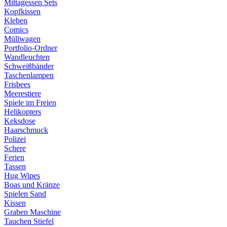
Mittagessen Sets
Kopfkissen
Kleben
Comics
Müllwagen
Portfolio-Ordner
Wandleuchten
Schweißbänder
Taschenlampen
Frisbees
Meerestiere
Spiele im Freien
Helikopters
Keksdose
Haarschmuck
Polizei
Schere
Ferien
Tassen
Hug Wipes
Boas und Kränze
Spielen Sand
Kissen
Graben Maschine
Tauchen Stiefel