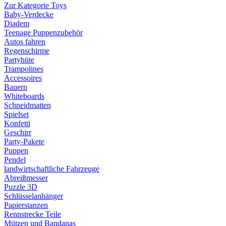
Zur Kategorie Toys
Baby-Verdecke
Diadem
Teenage Puppenzubehör
Autos fahren
Regenschirme
Partyhüte
Trampolines
Accessoires
Bauern
Whiteboards
Schneidmatten
Spielset
Konfetti
Geschirr
Party-Pakete
Puppen
Pendel
landwirtschaftliche Fahrzeuge
Abreißmesser
Puzzle 3D
Schlüsselanhänger
Papierstanzen
Rennstrecke Teile
Mützen und Bandanas