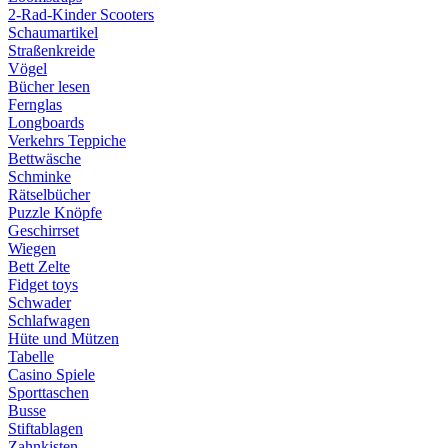
2-Rad-Kinder Scooters
Schaumartikel
Straßenkreide
Vögel
Bücher lesen
Fernglas
Longboards
Verkehrs Teppiche
Bettwäsche
Schminke
Rätselbücher
Puzzle Knöpfe
Geschirrset
Wiegen
Bett Zelte
Fidget toys
Schwader
Schlafwagen
Hüte und Mützen
Tabelle
Casino Spiele
Sporttaschen
Busse
Stiftablagen
Zahnkisten