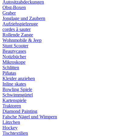
Autositzabdeckungen
Obst-Boxen
Graber
Jonglage und Zaubern
Aufziehspielzeuge
cordes à sauter
Rollende Zange
Wohnmobile & Jeep
Stunt Scooter
Beautycases
Notizbücher
Mikroskope
Schlitten
Piñatas
Kleider anziehen
Inline skates
Bowling Spiele
Schwimmgürtel
Kartenspiele
Traktoren
Diamond Painting
Falsche Nägel und Wimpern
Lätzchen
Hockey
Tischtextilien