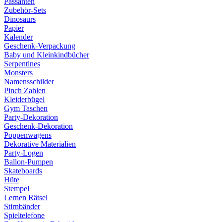
Passanten
Zubehör-Sets
Dinosaurs
Papier
Kalender
Geschenk-Verpackung
Baby und Kleinkindbücher
Serpentines
Monsters
Namensschilder
Pinch Zahlen
Kleiderbügel
Gym Taschen
Party-Dekoration
Geschenk-Dekoration
Poppenwagens
Dekorative Materialien
Party-Logen
Ballon-Pumpen
Skateboards
Hüte
Stempel
Lernen Rätsel
Stirnbänder
Spieltelefone