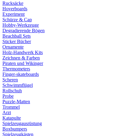
Rucksäcke
Hoverboards
Experiment
Schürze & Cap
Hobby-Werkzeuge
Degradierende Bögen
Beachball Sets
Sticker Bücher
Ornamente
Holz-Handwerk Kits
Zeichnen & Farben
Piraten und Wikinger
Thermometers
Finger-skateboards
Scheren
Schwimmflügel
Rollschuh
Probe
Puzzle-Matten
Trommel
Arzt
Katapulte
Spielzeugausrüstung
Boxbumpers
Spielzeugkästen