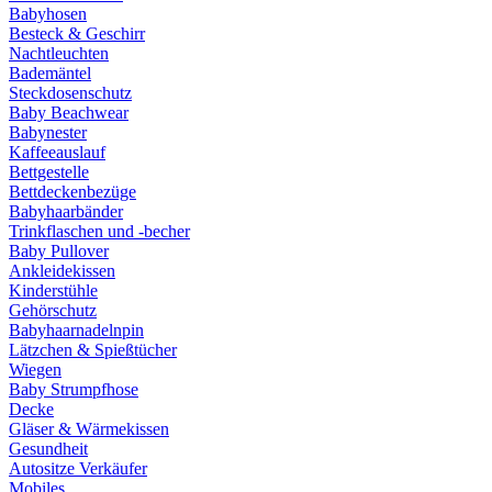
Babyhosen
Besteck & Geschirr
Nachtleuchten
Bademäntel
Steckdosenschutz
Baby Beachwear
Babynester
Kaffeeauslauf
Bettgestelle
Bettdeckenbezüge
Babyhaarbänder
Trinkflaschen und -becher
Baby Pullover
Ankleidekissen
Kinderstühle
Gehörschutz
Babyhaarnadelnpin
Lätzchen & Spießtücher
Wiegen
Baby Strumpfhose
Decke
Gläser & Wärmekissen
Gesundheit
Autositze Verkäufer
Mobiles