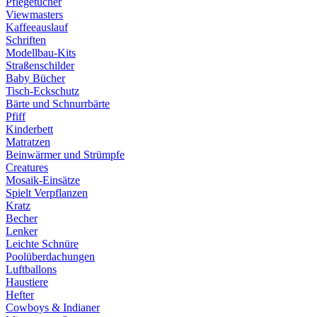
Pflegetücher
Viewmasters
Kaffeeauslauf
Schriften
Modellbau-Kits
Straßenschilder
Baby Bücher
Tisch-Eckschutz
Bärte und Schnurrbärte
Pfiff
Kinderbett
Matratzen
Beinwärmer und Strümpfe
Creatures
Mosaik-Einsätze
Spielt Verpflanzen
Kratz
Becher
Lenker
Leichte Schnüre
Poolüberdachungen
Luftballons
Haustiere
Hefter
Cowboys & Indianer