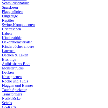
Schmuckschatulle
Spardosen
Flaggenlinien
Flugzeuge
Reptiles
Swing-Komponenten
Brieftaschen
Labels
Kinderstühle
Dekoratiematerialen
Kinderbücher andere
Laternen
Decken & Laken
Bissringe
Aufblasbares Boot
Monstertrucks
Decken
Kastagnetten
Röcke und Tutus
Flaggen und Banner
Tauch Spielzeug
Transformers
Notizblöcke
Schals
Go-Karts