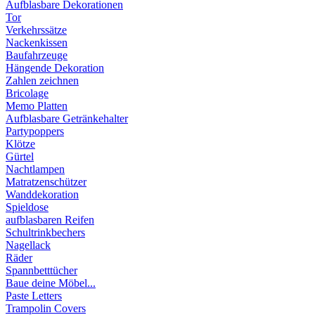
Aufblasbare Dekorationen
Tor
Verkehrssätze
Nackenkissen
Baufahrzeuge
Hängende Dekoration
Zahlen zeichnen
Bricolage
Memo Platten
Aufblasbare Getränkehalter
Partypoppers
Klötze
Gürtel
Nachtlampen
Matratzenschützer
Wanddekoration
Spieldose
aufblasbaren Reifen
Schultrinkbechers
Nagellack
Räder
Spannbetttücher
Baue deine Möbel...
Paste Letters
Trampolin Covers