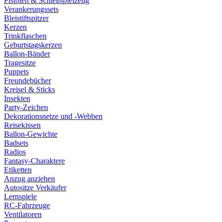
Pistolen & Schießspielzeug
Verankerungssets
Bleistiftspitzer
Kerzen
Trinkflaschen
Geburtstagskerzen
Ballon-Bänder
Tragesitze
Puppets
Freundebücher
Kreisel & Sticks
Insekten
Party-Zeichen
Dekorationsnetze und -Webben
Reisekissen
Ballon-Gewichte
Badsets
Radios
Fantasy-Charaktere
Etiketten
Anzug anziehen
Autositze Verkäufer
Lernspiele
RC-Fahrzeuge
Ventilatoren