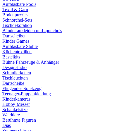
Aufblasbare Pools
Textil & Garn
Bodenpuzzles
Schnorchel-Sets
Tischdekoration
Bänder ankleiden und -poncho's
Dartscheiben
Kinder Games
Aufblasbare Stühle
Küchentextilien
Bastelkits
Bühne Fahrzeuge & Anhänger
Designstudio
Schnullerketten
Tischleuchten
Dartscheibe
Fliegendes Spielzeug
Teenager-Puppenkleidung
Kinderkameras
Hobby-Messer
Schaukelsitze
Waldtiere
Berühmte Figuren
Dias
Sonnenschirme