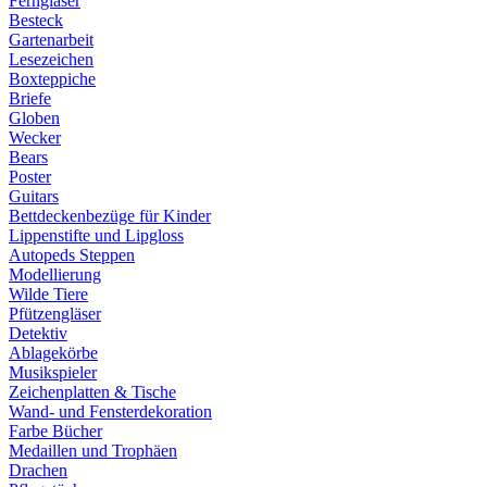
Ferngläser
Besteck
Gartenarbeit
Lesezeichen
Boxteppiche
Briefe
Globen
Wecker
Bears
Poster
Guitars
Bettdeckenbezüge für Kinder
Lippenstifte und Lipgloss
Autopeds Steppen
Modellierung
Wilde Tiere
Pfützengläser
Detektiv
Ablagekörbe
Musikspieler
Zeichenplatten & Tische
Wand- und Fensterdekoration
Farbe Bücher
Medaillen und Trophäen
Drachen