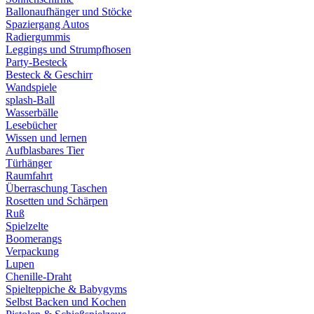
Ballonaufhänger und Stöcke
Spaziergang Autos
Radiergummis
Leggings und Strumpfhosen
Party-Besteck
Besteck & Geschirr
Wandspiele
splash-Ball
Wasserbälle
Lesebücher
Wissen und lernen
Aufblasbares Tier
Türhänger
Raumfahrt
Überraschung Taschen
Rosetten und Schärpen
Ruß
Spielzelte
Boomerangs
Verpackung
Lupen
Chenille-Draht
Spielteppiche & Babygyms
Selbst Backen und Kochen