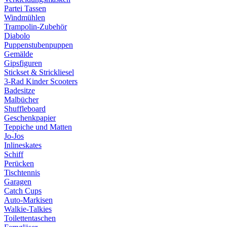
Partei Tassen
Windmühlen
Trampolin-Zubehör
Diabolo
Puppenstubenpuppen
Gemälde
Gipsfiguren
Stickset & Strickliesel
3-Rad Kinder Scooters
Badesitze
Malbücher
Shuffleboard
Geschenkpapier
Teppiche und Matten
Jo-Jos
Inlineskates
Schiff
Perücken
Tischtennis
Garagen
Catch Cups
Auto-Markisen
Walkie-Talkies
Toilettentaschen