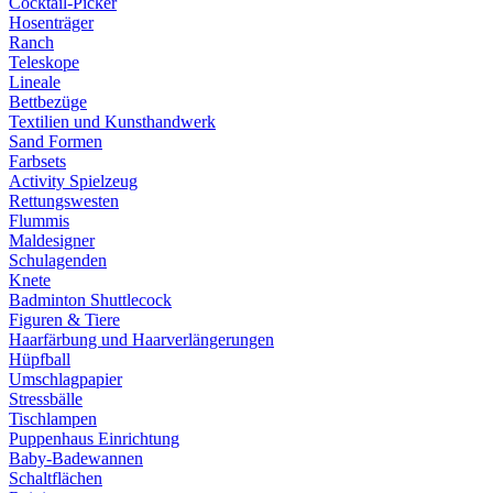
Cocktail-Picker
Hosenträger
Ranch
Teleskope
Lineale
Bettbezüge
Textilien und Kunsthandwerk
Sand Formen
Farbsets
Activity Spielzeug
Rettungswesten
Flummis
Maldesigner
Schulagenden
Knete
Badminton Shuttlecock
Figuren & Tiere
Haarfärbung und Haarverlängerungen
Hüpfball
Umschlagpapier
Stressbälle
Tischlampen
Puppenhaus Einrichtung
Baby-Badewannen
Schaltflächen