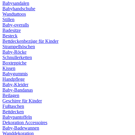
Babysandalen
Babyhandschuhe
Wandtattoos
Stillen
Baby-overalls
Badesitze
Besteck
Bettdeckenbezüge für Kinder
Strampelhöschen
Baby-Röcke
Schnullerketten
Boxteppiche
Kissen
Babygummis
Handpflege
Baby-Kleider
Baby-Bandanas
Beilagen
Geschirre für Kinder
Fußtaschen
Bettdecken
Babypantoffeln
Dekoration Accessoires
Baby-Badewannen
Wanddekoration