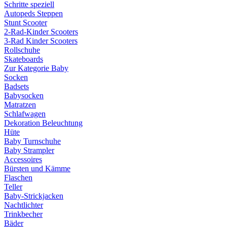
Schritte speziell
Autopeds Steppen
Stunt Scooter
2-Rad-Kinder Scooters
3-Rad Kinder Scooters
Rollschuhe
Skateboards
Zur Kategorie Baby
Socken
Badsets
Babysocken
Matratzen
Schlafwagen
Dekoration Beleuchtung
Hüte
Baby Turnschuhe
Baby Strampler
Accessoires
Bürsten und Kämme
Flaschen
Teller
Baby-Strickjacken
Nachtlichter
Trinkbecher
Bäder