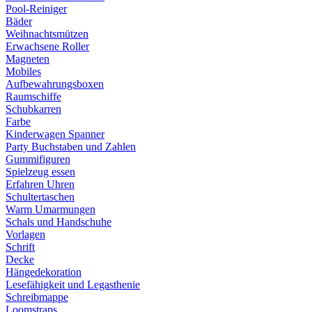
Pool-Reiniger
Bäder
Weihnachtsmützen
Erwachsene Roller
Magneten
Mobiles
Aufbewahrungsboxen
Raumschiffe
Schubkarren
Farbe
Kinderwagen Spanner
Party Buchstaben und Zahlen
Gummifiguren
Spielzeug essen
Erfahren Uhren
Schultertaschen
Warm Umarmungen
Schals und Handschuhe
Vorlagen
Schrift
Decke
Hängedekoration
Lesefähigkeit und Legasthenie
Schreibmappe
Loomstraps