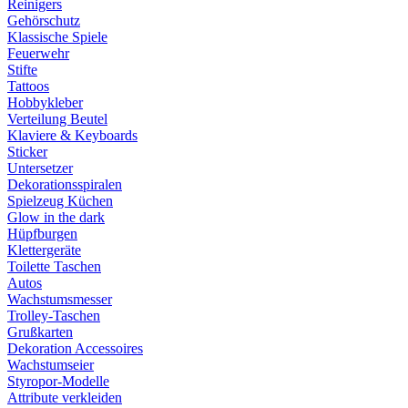
Reinigers
Gehörschutz
Klassische Spiele
Feuerwehr
Stifte
Tattoos
Hobbykleber
Verteilung Beutel
Klaviere & Keyboards
Sticker
Untersetzer
Dekorationsspiralen
Spielzeug Küchen
Glow in the dark
Hüpfburgen
Klettergeräte
Toilette Taschen
Autos
Wachstumsmesser
Trolley-Taschen
Grußkarten
Dekoration Accessoires
Wachstumseier
Styropor-Modelle
Attribute verkleiden