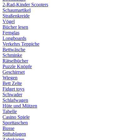
2-Rad-Kinder Scooters
Schaumartikel
Straßenkreide
Vögel
Bücher lesen
Fernglas
Longboards
Verkehrs Teppiche
Bettwäsche
Schminke
Rätselbücher
Puzzle Knöpfe
Geschirrset
Wiegen
Bett Zelte
Fidget toys
Schwader
Schlafwagen
Hüte und Mützen
Tabelle
Casino Spiele
Sporttaschen
Busse
Stiftablagen
Zahnkisten