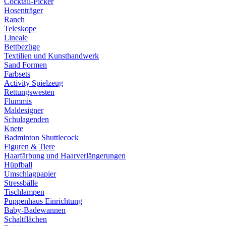
Cocktail-Picker
Hosenträger
Ranch
Teleskope
Lineale
Bettbezüge
Textilien und Kunsthandwerk
Sand Formen
Farbsets
Activity Spielzeug
Rettungswesten
Flummis
Maldesigner
Schulagenden
Knete
Badminton Shuttlecock
Figuren & Tiere
Haarfärbung und Haarverlängerungen
Hüpfball
Umschlagpapier
Stressbälle
Tischlampen
Puppenhaus Einrichtung
Baby-Badewannen
Schaltflächen