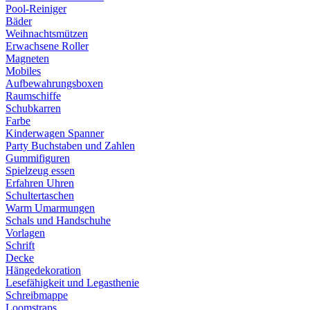
Pool-Reiniger
Bäder
Weihnachtsmützen
Erwachsene Roller
Magneten
Mobiles
Aufbewahrungsboxen
Raumschiffe
Schubkarren
Farbe
Kinderwagen Spanner
Party Buchstaben und Zahlen
Gummifiguren
Spielzeug essen
Erfahren Uhren
Schultertaschen
Warm Umarmungen
Schals und Handschuhe
Vorlagen
Schrift
Decke
Hängedekoration
Lesefähigkeit und Legasthenie
Schreibmappe
Loomstraps