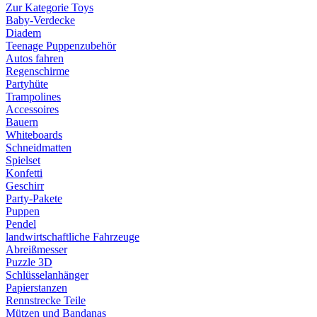
Zur Kategorie Toys
Baby-Verdecke
Diadem
Teenage Puppenzubehör
Autos fahren
Regenschirme
Partyhüte
Trampolines
Accessoires
Bauern
Whiteboards
Schneidmatten
Spielset
Konfetti
Geschirr
Party-Pakete
Puppen
Pendel
landwirtschaftliche Fahrzeuge
Abreißmesser
Puzzle 3D
Schlüsselanhänger
Papierstanzen
Rennstrecke Teile
Mützen und Bandanas