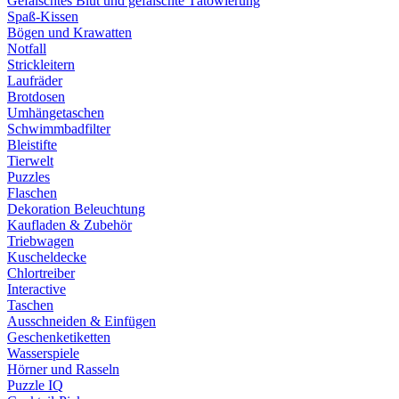
Gefälschtes Blut und gefälschte Tätowierung
Spaß-Kissen
Bögen und Krawatten
Notfall
Strickleitern
Laufräder
Brotdosen
Umhängetaschen
Schwimmbadfilter
Bleistifte
Tierwelt
Puzzles
Flaschen
Dekoration Beleuchtung
Kaufladen & Zubehör
Triebwagen
Kuscheldecke
Chlortreiber
Interactive
Taschen
Ausschneiden & Einfügen
Geschenketiketten
Wasserspiele
Hörner und Rasseln
Puzzle IQ