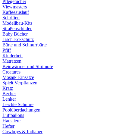
Pflegetücher
Viewmasters
Kaffeeauslauf
Schriften
Modellbau-Kits
Straßenschilder
Baby Bücher
Tisch-Eckschutz
Bärte und Schnurrbärte
Pfiff
Kinderbett
Matratzen
Beinwärmer und Strümpfe
Creatures
Mosaik-Einsätze
Spielt Verpflanzen
Kratz
Becher
Lenker
Leichte Schnüre
Poolüberdachungen
Luftballons
Haustiere
Hefter
Cowboys & Indianer