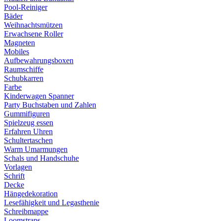
Pool-Reiniger
Bäder
Weihnachtsmützen
Erwachsene Roller
Magneten
Mobiles
Aufbewahrungsboxen
Raumschiffe
Schubkarren
Farbe
Kinderwagen Spanner
Party Buchstaben und Zahlen
Gummifiguren
Spielzeug essen
Erfahren Uhren
Schultertaschen
Warm Umarmungen
Schals und Handschuhe
Vorlagen
Schrift
Decke
Hängedekoration
Lesefähigkeit und Legasthenie
Schreibmappe
Loomstraps