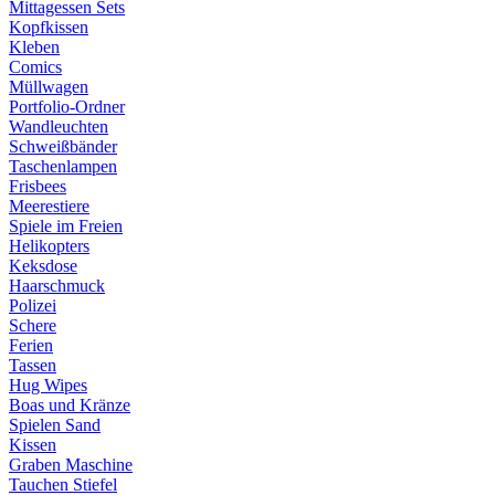
Mittagessen Sets
Kopfkissen
Kleben
Comics
Müllwagen
Portfolio-Ordner
Wandleuchten
Schweißbänder
Taschenlampen
Frisbees
Meerestiere
Spiele im Freien
Helikopters
Keksdose
Haarschmuck
Polizei
Schere
Ferien
Tassen
Hug Wipes
Boas und Kränze
Spielen Sand
Kissen
Graben Maschine
Tauchen Stiefel