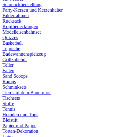
Schmuckherstellung
Party-Kerzen und Kerzenhalter
Bilderrahmen
Rucksack
Kopfbedeckungen
Modelleisenbahnset
Quizzes
Basketball
Teppiche
Badewannenspielzeug
Grillzubehör
Teller
Falten
Sand Scoops
Ramps
Schminksets
Tiere auf dem Bauernhof
Tischsets
Stoffe
Tennis
Hemden und Tops
Bleistift
Papier und Pappe
Torten-Dekoration
Leim