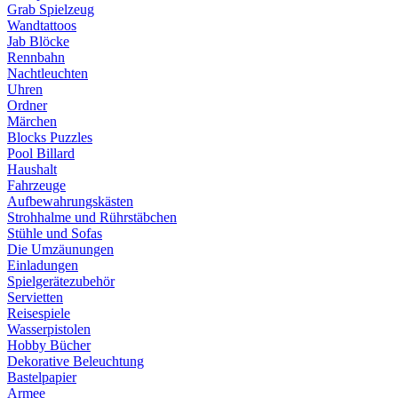
Grab Spielzeug
Wandtattoos
Jab Blöcke
Rennbahn
Nachtleuchten
Uhren
Ordner
Märchen
Blocks Puzzles
Pool Billard
Haushalt
Fahrzeuge
Aufbewahrungskästen
Strohhalme und Rührstäbchen
Stühle und Sofas
Die Umzäunungen
Einladungen
Spielgerätezubehör
Servietten
Reisespiele
Wasserpistolen
Hobby Bücher
Dekorative Beleuchtung
Bastelpapier
Armee