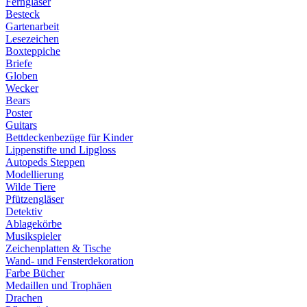
Ferngläser
Besteck
Gartenarbeit
Lesezeichen
Boxteppiche
Briefe
Globen
Wecker
Bears
Poster
Guitars
Bettdeckenbezüge für Kinder
Lippenstifte und Lipgloss
Autopeds Steppen
Modellierung
Wilde Tiere
Pfützengläser
Detektiv
Ablagekörbe
Musikspieler
Zeichenplatten & Tische
Wand- und Fensterdekoration
Farbe Bücher
Medaillen und Trophäen
Drachen