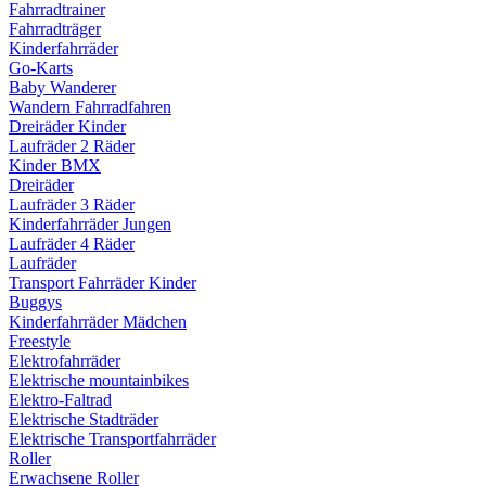
Fahrradtrainer
Fahrradträger
Kinderfahrräder
Go-Karts
Baby Wanderer
Wandern Fahrradfahren
Dreiräder Kinder
Laufräder 2 Räder
Kinder BMX
Dreiräder
Laufräder 3 Räder
Kinderfahrräder Jungen
Laufräder 4 Räder
Laufräder
Transport Fahrräder Kinder
Buggys
Kinderfahrräder Mädchen
Freestyle
Elektrofahrräder
Elektrische mountainbikes
Elektro-Faltrad
Elektrische Stadträder
Elektrische Transportfahrräder
Roller
Erwachsene Roller