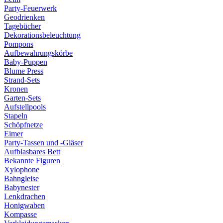
Party-Feuerwerk
Geodrienken
Tagebücher
Dekorationsbeleuchtung
Pompons
Aufbewahrungskörbe
Baby-Puppen
Blume Press
Strand-Sets
Kronen
Garten-Sets
Aufstellpools
Stapeln
Schöpfnetze
Eimer
Party-Tassen und -Gläser
Aufblasbares Bett
Bekannte Figuren
Xylophone
Bahngleise
Babynester
Lenkdrachen
Honigwaben
Kompasse