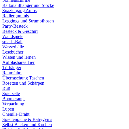
Sonnenschirme
Ballonaufhänger und Stöcke
Spaziergang Autos
Radiergummis
Leggings und Strumpfhosen
Party-Besteck
Besteck & Geschirr
Wandspiele
splash-Ball
Wasserbälle
Lesebücher
Wissen und lernen
Aufblasbares Tier
Türhänger
Raumfahrt
Überraschung Taschen
Rosetten und Schärpen
Ruß
Spielzelte
Boomerangs
Verpackung
Lupen
Chenille-Draht
Spielteppiche & Babygyms
Selbst Backen und Kochen