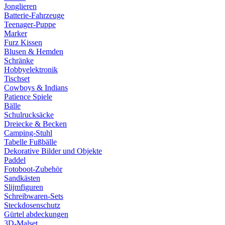
Jonglieren
Batterie-Fahrzeuge
Teenager-Puppe
Marker
Furz Kissen
Blusen & Hemden
Schränke
Hobbyelektronik
Tischset
Cowboys & Indians
Patience Spiele
Bälle
Schulrucksäcke
Dreiecke & Becken
Camping-Stuhl
Tabelle Fußbälle
Dekorative Bilder und Objekte
Paddel
Fotoboot-Zubehör
Sandkästen
Slijmfiguren
Schreibwaren-Sets
Steckdosenschutz
Gürtel abdeckungen
3D-Malset