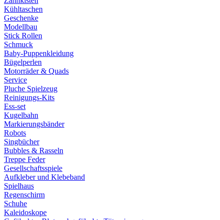
Zahnkisten
Kühltaschen
Geschenke
Modellbau
Stick Rollen
Schmuck
Baby-Puppenkleidung
Bügelperlen
Motorräder & Quads
Service
Pluche Spielzeug
Reinigungs-Kits
Ess-set
Kugelbahn
Markierungsbänder
Robots
Singbücher
Bubbles & Rasseln
Treppe Feder
Gesellschaftsspiele
Aufkleber und Klebeband
Spielhaus
Regenschirm
Schuhe
Kaleidoskope