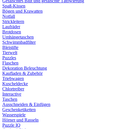
Gefälschtes Blut und gefälschte Tätowierung
Spaß-Kissen
Bögen und Krawatten
Notfall
Strickleitern
Laufräder
Brotdosen
Umhängetaschen
Schwimmbadfilter
Bleistifte
Tierwelt
Puzzles
Flaschen
Dekoration Beleuchtung
Kaufladen & Zubehör
Triebwagen
Kuscheldecke
Chlortreiber
Interactive
Taschen
Ausschneiden & Einfügen
Geschenketiketten
Wasserspiele
Hörner und Rasseln
Puzzle IQ