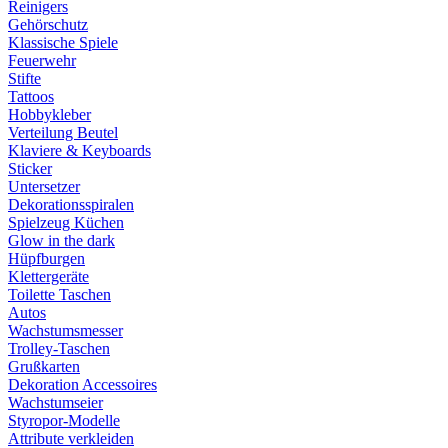
Reinigers
Gehörschutz
Klassische Spiele
Feuerwehr
Stifte
Tattoos
Hobbykleber
Verteilung Beutel
Klaviere & Keyboards
Sticker
Untersetzer
Dekorationsspiralen
Spielzeug Küchen
Glow in the dark
Hüpfburgen
Klettergeräte
Toilette Taschen
Autos
Wachstumsmesser
Trolley-Taschen
Grußkarten
Dekoration Accessoires
Wachstumseier
Styropor-Modelle
Attribute verkleiden