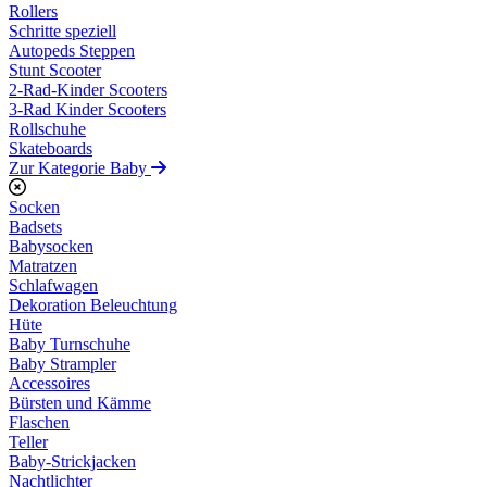
Rollers
Schritte speziell
Autopeds Steppen
Stunt Scooter
2-Rad-Kinder Scooters
3-Rad Kinder Scooters
Rollschuhe
Skateboards
Zur Kategorie Baby
Socken
Badsets
Babysocken
Matratzen
Schlafwagen
Dekoration Beleuchtung
Hüte
Baby Turnschuhe
Baby Strampler
Accessoires
Bürsten und Kämme
Flaschen
Teller
Baby-Strickjacken
Nachtlichter