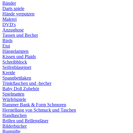
Bänder
Darts spiele
Hände verputzen
Malerei
DVD's
Anzughose
Tassen und Becher
Birds
Etui
Hängelampen
Kissen und Plaids
Schreibblock
Seifenblasenset
Kreide
Spannbettlaken
Trinkflaschen und -becher
Baby Doll Zubehör
Spielmatten
Würfelspiele
Hammer Bank & Form Schmoren
Herstellung von Schmuck und Taschen
Handtaschen
Brillen und Brillengläser
Bilderbücher
Buntstifte