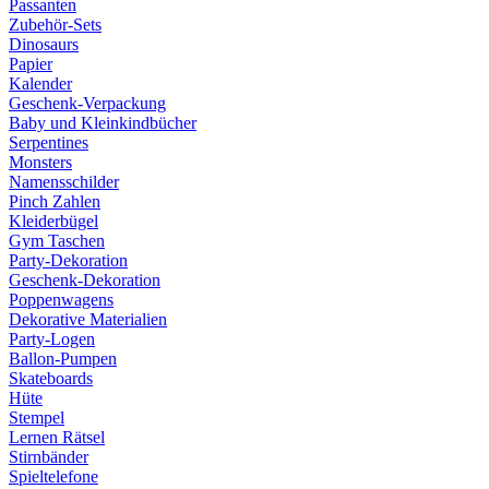
Passanten
Zubehör-Sets
Dinosaurs
Papier
Kalender
Geschenk-Verpackung
Baby und Kleinkindbücher
Serpentines
Monsters
Namensschilder
Pinch Zahlen
Kleiderbügel
Gym Taschen
Party-Dekoration
Geschenk-Dekoration
Poppenwagens
Dekorative Materialien
Party-Logen
Ballon-Pumpen
Skateboards
Hüte
Stempel
Lernen Rätsel
Stirnbänder
Spieltelefone