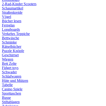
2-Rad-Kinder Scooters
Schaumartikel
Straßenkreide
Vögel
Bücher lesen
Fernglas
Longboards
Verkehrs Teppiche
Bettwäsche
Schminke
Rätselbücher
Puzzle Knöpfe
Geschirrset
Wiegen
Bett Zelte
Fidget toys
Schwader
Schlafwagen
Hüte und Mützen
Tabelle
Casino Spiele
Sporttaschen
Busse
Stiftablagen