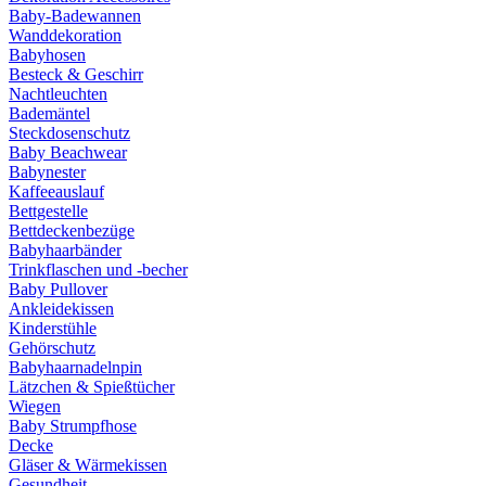
Baby-Badewannen
Wanddekoration
Babyhosen
Besteck & Geschirr
Nachtleuchten
Bademäntel
Steckdosenschutz
Baby Beachwear
Babynester
Kaffeeauslauf
Bettgestelle
Bettdeckenbezüge
Babyhaarbänder
Trinkflaschen und -becher
Baby Pullover
Ankleidekissen
Kinderstühle
Gehörschutz
Babyhaarnadelnpin
Lätzchen & Spießtücher
Wiegen
Baby Strumpfhose
Decke
Gläser & Wärmekissen
Gesundheit