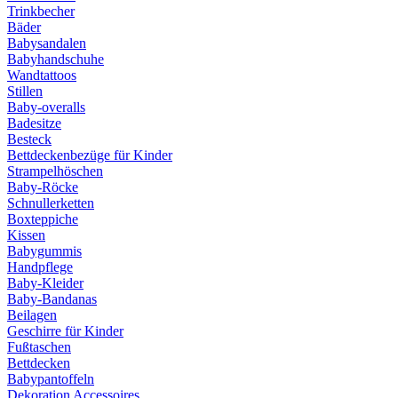
Trinkbecher
Bäder
Babysandalen
Babyhandschuhe
Wandtattoos
Stillen
Baby-overalls
Badesitze
Besteck
Bettdeckenbezüge für Kinder
Strampelhöschen
Baby-Röcke
Schnullerketten
Boxteppiche
Kissen
Babygummis
Handpflege
Baby-Kleider
Baby-Bandanas
Beilagen
Geschirre für Kinder
Fußtaschen
Bettdecken
Babypantoffeln
Dekoration Accessoires