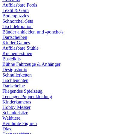
Aufblasbare Pools
Textil & Garn
Bodenpuzzles
Schnorchel-Sets
Tischdekoration
Bänder ankleiden und -poncho's
Dartscheiben
Kinder Games
Aufblasbare Stühle
Küchentextilien
Bastelkits
Bühne Fahrzeuge & Anhänger
Designstudio
Schnullerketten
Tischleuchten
Dartscheibe
Fliegendes Spielzeug
Teenager-Puppenkleidung
Kinderkameras
Hobby-Messer
Schaukelsitze
Waldtiere
Berühmte Figuren
Dias