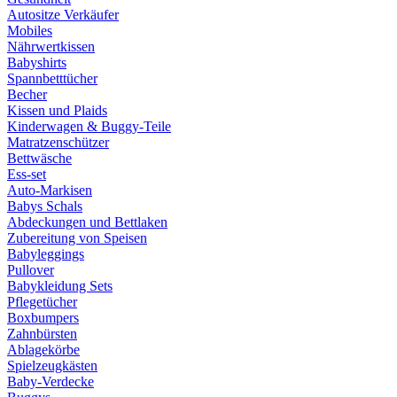
Autositze Verkäufer
Mobiles
Nährwertkissen
Babyshirts
Spannbetttücher
Becher
Kissen und Plaids
Kinderwagen & Buggy-Teile
Matratzenschützer
Bettwäsche
Ess-set
Auto-Markisen
Babys Schals
Abdeckungen und Bettlaken
Zubereitung von Speisen
Babyleggings
Pullover
Babykleidung Sets
Pflegetücher
Boxbumpers
Zahnbürsten
Ablagekörbe
Spielzeugkästen
Baby-Verdecke