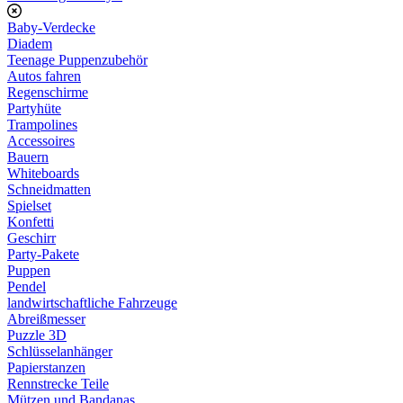
Baby-Verdecke
Diadem
Teenage Puppenzubehör
Autos fahren
Regenschirme
Partyhüte
Trampolines
Accessoires
Bauern
Whiteboards
Schneidmatten
Spielset
Konfetti
Geschirr
Party-Pakete
Puppen
Pendel
landwirtschaftliche Fahrzeuge
Abreißmesser
Puzzle 3D
Schlüsselanhänger
Papierstanzen
Rennstrecke Teile
Mützen und Bandanas