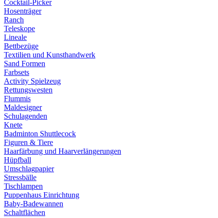
Cocktail-Picker
Hosenträger
Ranch
Teleskope
Lineale
Bettbezüge
Textilien und Kunsthandwerk
Sand Formen
Farbsets
Activity Spielzeug
Rettungswesten
Flummis
Maldesigner
Schulagenden
Knete
Badminton Shuttlecock
Figuren & Tiere
Haarfärbung und Haarverlängerungen
Hüpfball
Umschlagpapier
Stressbälle
Tischlampen
Puppenhaus Einrichtung
Baby-Badewannen
Schaltflächen