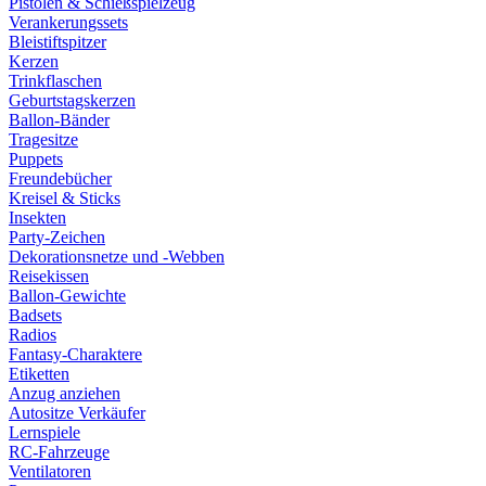
Pistolen & Schießspielzeug
Verankerungssets
Bleistiftspitzer
Kerzen
Trinkflaschen
Geburtstagskerzen
Ballon-Bänder
Tragesitze
Puppets
Freundebücher
Kreisel & Sticks
Insekten
Party-Zeichen
Dekorationsnetze und -Webben
Reisekissen
Ballon-Gewichte
Badsets
Radios
Fantasy-Charaktere
Etiketten
Anzug anziehen
Autositze Verkäufer
Lernspiele
RC-Fahrzeuge
Ventilatoren