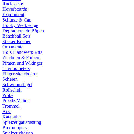
Rucksäcke
Hoverboards
Experiment
Schürze & Cap
Hobby-Werkzeuge
Degradierende Bögen
Beachball Sets
Sticker Bücher
Ornamente
Holz-Handwerk Kits
Zeichnen & Farben
Piraten und Wikinger
Thermometers
Finger-skateboards
Scheren
Schwimmflügel
Rollschuh
Probe
Puzzle-Matten
Trommel
Arzt
Katapulte
Spielzeugausrüstung
Boxbumpers
Spielzeugkästen