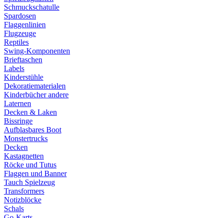
Schmuckschatulle
Spardosen
Flaggenlinien
Flugzeuge
Reptiles
Swing-Komponenten
Brieftaschen
Labels
Kinderstühle
Dekoratiematerialen
Kinderbücher andere
Laternen
Decken & Laken
Bissringe
Aufblasbares Boot
Monstertrucks
Decken
Kastagnetten
Röcke und Tutus
Flaggen und Banner
Tauch Spielzeug
Transformers
Notizblöcke
Schals
Go-Karts