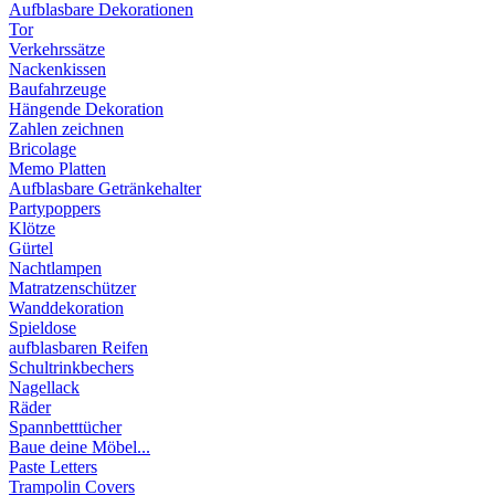
Aufblasbare Dekorationen
Tor
Verkehrssätze
Nackenkissen
Baufahrzeuge
Hängende Dekoration
Zahlen zeichnen
Bricolage
Memo Platten
Aufblasbare Getränkehalter
Partypoppers
Klötze
Gürtel
Nachtlampen
Matratzenschützer
Wanddekoration
Spieldose
aufblasbaren Reifen
Schultrinkbechers
Nagellack
Räder
Spannbetttücher
Baue deine Möbel...
Paste Letters
Trampolin Covers