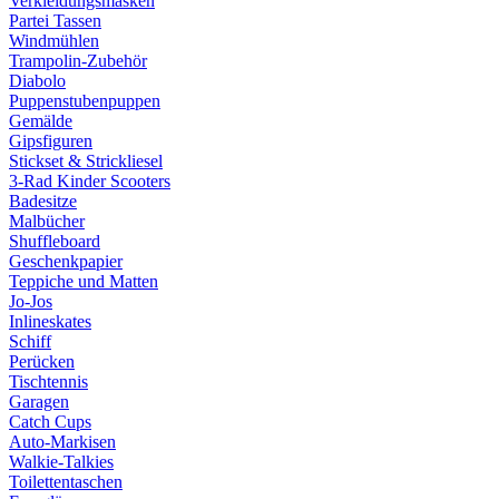
Verkleidungsmasken
Partei Tassen
Windmühlen
Trampolin-Zubehör
Diabolo
Puppenstubenpuppen
Gemälde
Gipsfiguren
Stickset & Strickliesel
3-Rad Kinder Scooters
Badesitze
Malbücher
Shuffleboard
Geschenkpapier
Teppiche und Matten
Jo-Jos
Inlineskates
Schiff
Perücken
Tischtennis
Garagen
Catch Cups
Auto-Markisen
Walkie-Talkies
Toilettentaschen