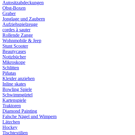
Autositzabdeckungen
Obst-Boxen
Graber
Jonglage und Zaubern
Aufziehspielzeuge
cordes à sauter
Rollende Zange
Wohnmobile & Jeep
Stunt Scooter
Beautycases
Notizbücher
Mikroskope
Schlitten
Piñatas
Kleider anziehen
Inline skates
Bowling Spiele
Schwimmgürtel
Kartenspiele
Traktoren
Diamond Painting
Falsche Nägel und Wimpern
Lätzchen
Hockey
Tischtextilien