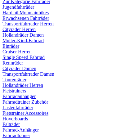
Zur Kategorie Fahrräder
Jugendfahrräder
Hardtail Mountainbikes
Erwachsenen Fahrräder
Transportfahrräder Herren
Cityräder Herren
Hollandräder Damen
Mutter-Kind-Fahrrad
Einräder
Cruiser Herren
Single Speed Fahrrad
Rennräder
Cityräder Damen
Transportfahrräder Damen
Tourenräder
Hollandräder Herren
Fietstrainers
Fahrradanhänger
Fahrradtrainer Zubehör
Lastenfahrräder
Fietstrainer Accessoires
Hoverboards
Falträder
Fahrrad-Anhänger
Fahrradtrainer