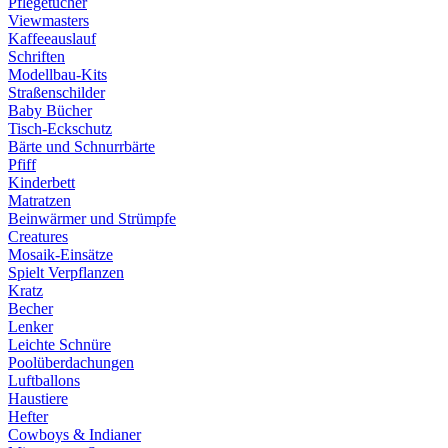
Pflegetücher
Viewmasters
Kaffeeauslauf
Schriften
Modellbau-Kits
Straßenschilder
Baby Bücher
Tisch-Eckschutz
Bärte und Schnurrbärte
Pfiff
Kinderbett
Matratzen
Beinwärmer und Strümpfe
Creatures
Mosaik-Einsätze
Spielt Verpflanzen
Kratz
Becher
Lenker
Leichte Schnüre
Poolüberdachungen
Luftballons
Haustiere
Hefter
Cowboys & Indianer