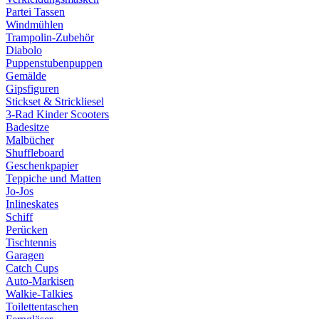
Partei Tassen
Windmühlen
Trampolin-Zubehör
Diabolo
Puppenstubenpuppen
Gemälde
Gipsfiguren
Stickset & Strickliesel
3-Rad Kinder Scooters
Badesitze
Malbücher
Shuffleboard
Geschenkpapier
Teppiche und Matten
Jo-Jos
Inlineskates
Schiff
Perücken
Tischtennis
Garagen
Catch Cups
Auto-Markisen
Walkie-Talkies
Toilettentaschen