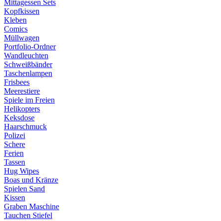
Mittagessen Sets
Kopfkissen
Kleben
Comics
Müllwagen
Portfolio-Ordner
Wandleuchten
Schweißbänder
Taschenlampen
Frisbees
Meerestiere
Spiele im Freien
Helikopters
Keksdose
Haarschmuck
Polizei
Schere
Ferien
Tassen
Hug Wipes
Boas und Kränze
Spielen Sand
Kissen
Graben Maschine
Tauchen Stiefel