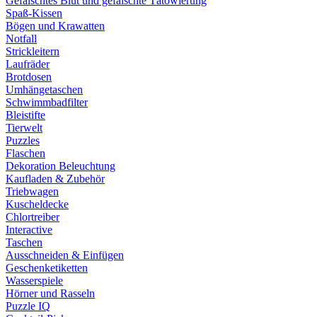
Gefälschtes Blut und gefälschte Tätowierung
Spaß-Kissen
Bögen und Krawatten
Notfall
Strickleitern
Laufräder
Brotdosen
Umhängetaschen
Schwimmbadfilter
Bleistifte
Tierwelt
Puzzles
Flaschen
Dekoration Beleuchtung
Kaufladen & Zubehör
Triebwagen
Kuscheldecke
Chlortreiber
Interactive
Taschen
Ausschneiden & Einfügen
Geschenketiketten
Wasserspiele
Hörner und Rasseln
Puzzle IQ