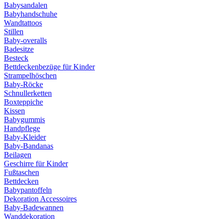
Babysandalen
Babyhandschuhe
Wandtattoos
Stillen
Baby-overalls
Badesitze
Besteck
Bettdeckenbezüge für Kinder
Strampelhöschen
Baby-Röcke
Schnullerketten
Boxteppiche
Kissen
Babygummis
Handpflege
Baby-Kleider
Baby-Bandanas
Beilagen
Geschirre für Kinder
Fußtaschen
Bettdecken
Babypantoffeln
Dekoration Accessoires
Baby-Badewannen
Wanddekoration