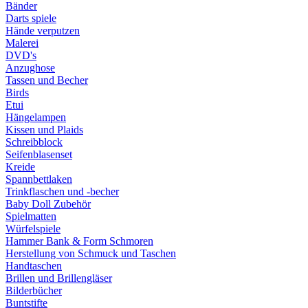
Bänder
Darts spiele
Hände verputzen
Malerei
DVD's
Anzughose
Tassen und Becher
Birds
Etui
Hängelampen
Kissen und Plaids
Schreibblock
Seifenblasenset
Kreide
Spannbettlaken
Trinkflaschen und -becher
Baby Doll Zubehör
Spielmatten
Würfelspiele
Hammer Bank & Form Schmoren
Herstellung von Schmuck und Taschen
Handtaschen
Brillen und Brillengläser
Bilderbücher
Buntstifte