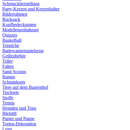
Schmuckherstellung
Party-Kerzen und Kerzenhalter
Bilderrahmen
Rucksack
Kopfbedeckungen
Modelleisenbahnset
Quizzes
Basketball
Teppiche
Badewannenspielzeug
Grillzubehör
Teller
Falten
Sand Scoops
Ramps
Schminksets
Tiere auf dem Bauernhof
Tischsets
Stoffe
Tennis
Hemden und Tops
Bleistift
Papier und Pappe
Torten-Dekoration
Leim