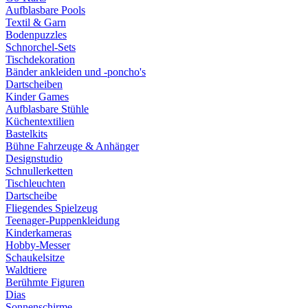
Aufblasbare Pools
Textil & Garn
Bodenpuzzles
Schnorchel-Sets
Tischdekoration
Bänder ankleiden und -poncho's
Dartscheiben
Kinder Games
Aufblasbare Stühle
Küchentextilien
Bastelkits
Bühne Fahrzeuge & Anhänger
Designstudio
Schnullerketten
Tischleuchten
Dartscheibe
Fliegendes Spielzeug
Teenager-Puppenkleidung
Kinderkameras
Hobby-Messer
Schaukelsitze
Waldtiere
Berühmte Figuren
Dias
Sonnenschirme