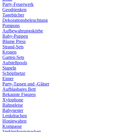
Party-Feuerwerk
Geodrienken
Tagebücher
Dekorationsbeleuchtung
Pompons
Aufbewahrungskörbe
Baby-Puppen
Blume Press
Strand-Sets
Kronen
Garten-Sets
Aufstellpools
Stapeln
Schöpfnetze
Eimer
Party-Tassen und -Gläser
Aufblasbares Bett
Bekannte Figuren
Xylophone
Bahngleise
Babynester
Lenkdrachen
Honigwaben
Kompasse
Verkleidungsmasken