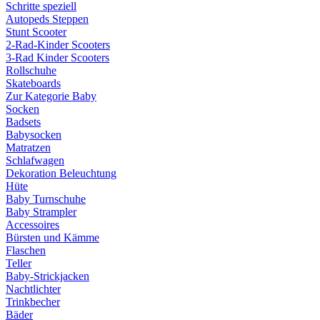
Schritte speziell
Autopeds Steppen
Stunt Scooter
2-Rad-Kinder Scooters
3-Rad Kinder Scooters
Rollschuhe
Skateboards
Zur Kategorie Baby
Socken
Badsets
Babysocken
Matratzen
Schlafwagen
Dekoration Beleuchtung
Hüte
Baby Turnschuhe
Baby Strampler
Accessoires
Bürsten und Kämme
Flaschen
Teller
Baby-Strickjacken
Nachtlichter
Trinkbecher
Bäder