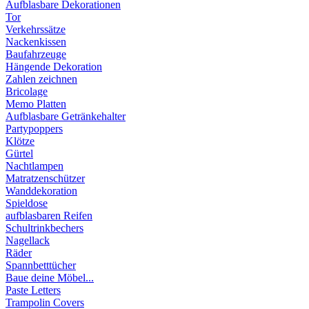
Aufblasbare Dekorationen
Tor
Verkehrssätze
Nackenkissen
Baufahrzeuge
Hängende Dekoration
Zahlen zeichnen
Bricolage
Memo Platten
Aufblasbare Getränkehalter
Partypoppers
Klötze
Gürtel
Nachtlampen
Matratzenschützer
Wanddekoration
Spieldose
aufblasbaren Reifen
Schultrinkbechers
Nagellack
Räder
Spannbetttücher
Baue deine Möbel...
Paste Letters
Trampolin Covers