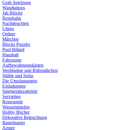
Grab Spielzeug
Wandtattoos
Jab Blöcke
Rennbahn
Nachtleuchten
Uhren
Ordner
Märchen
Blocks Puzzles
Pool Billard
Haushalt
Fahrzeuge
Aufbewahrungskästen
Strohhalme und Rührstäbchen
Stühle und Sofas
Die Umzäunungen
Einladungen
Spielgerätezubehör
Servietten
Reisespiele
Wasserpistolen
Hobby Bücher
Dekorative Beleuchtung
Bastelpapier
Armee