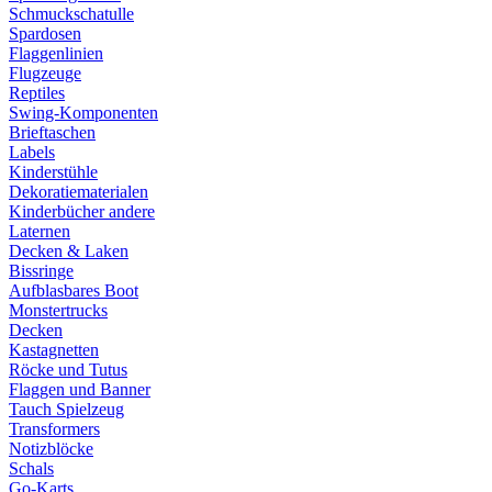
Schmuckschatulle
Spardosen
Flaggenlinien
Flugzeuge
Reptiles
Swing-Komponenten
Brieftaschen
Labels
Kinderstühle
Dekoratiematerialen
Kinderbücher andere
Laternen
Decken & Laken
Bissringe
Aufblasbares Boot
Monstertrucks
Decken
Kastagnetten
Röcke und Tutus
Flaggen und Banner
Tauch Spielzeug
Transformers
Notizblöcke
Schals
Go-Karts