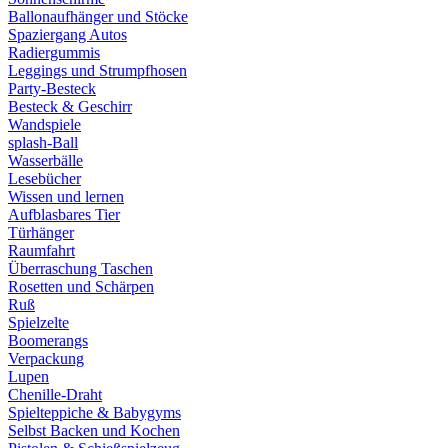
Ballonaufhänger und Stöcke
Spaziergang Autos
Radiergummis
Leggings und Strumpfhosen
Party-Besteck
Besteck & Geschirr
Wandspiele
splash-Ball
Wasserbälle
Lesebücher
Wissen und lernen
Aufblasbares Tier
Türhänger
Raumfahrt
Überraschung Taschen
Rosetten und Schärpen
Ruß
Spielzelte
Boomerangs
Verpackung
Lupen
Chenille-Draht
Spielteppiche & Babygyms
Selbst Backen und Kochen