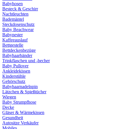
Babyhosen
Besteck & Geschirr
Nachtleuchten
Bademäntel
Steckdosenschutz
Baby Beachwear
Babynester
Kaffeeauslauf
Bettgestelle
Bettdeckenbezüge
Babyhaarbänder
Trinkflaschen und -becher
Baby Pullover
Ankleidekissen
Kinderstühle
Gehörschutz
Babyhaarnadelnpin
Lätzchen & Spießtücher
Wiegen
Baby Strumpfhose
Decke
Gläser & Wärmekissen
Gesundheit
Autositze Verkäufer
Mobiles