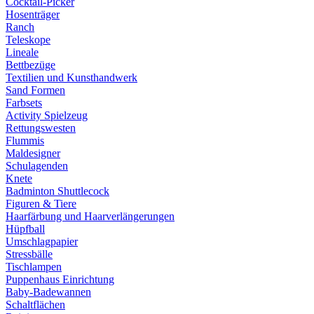
Cocktail-Picker
Hosenträger
Ranch
Teleskope
Lineale
Bettbezüge
Textilien und Kunsthandwerk
Sand Formen
Farbsets
Activity Spielzeug
Rettungswesten
Flummis
Maldesigner
Schulagenden
Knete
Badminton Shuttlecock
Figuren & Tiere
Haarfärbung und Haarverlängerungen
Hüpfball
Umschlagpapier
Stressbälle
Tischlampen
Puppenhaus Einrichtung
Baby-Badewannen
Schaltflächen