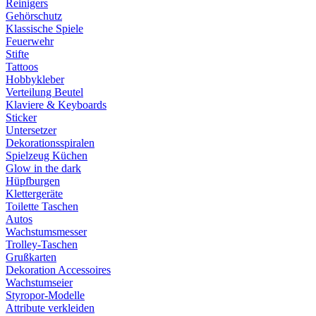
Reinigers
Gehörschutz
Klassische Spiele
Feuerwehr
Stifte
Tattoos
Hobbykleber
Verteilung Beutel
Klaviere & Keyboards
Sticker
Untersetzer
Dekorationsspiralen
Spielzeug Küchen
Glow in the dark
Hüpfburgen
Klettergeräte
Toilette Taschen
Autos
Wachstumsmesser
Trolley-Taschen
Grußkarten
Dekoration Accessoires
Wachstumseier
Styropor-Modelle
Attribute verkleiden