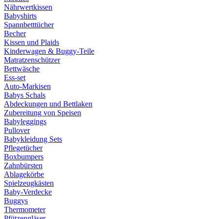
Nährwertkissen
Babyshirts
Spannbetttücher
Becher
Kissen und Plaids
Kinderwagen & Buggy-Teile
Matratzenschützer
Bettwäsche
Ess-set
Auto-Markisen
Babys Schals
Abdeckungen und Bettlaken
Zubereitung von Speisen
Babyleggings
Pullover
Babykleidung Sets
Pflegetücher
Boxbumpers
Zahnbürsten
Ablagekörbe
Spielzeugkästen
Baby-Verdecke
Buggys
Thermometer
Pfützengläser