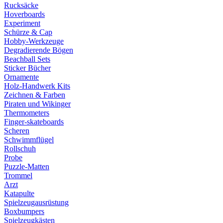
Rucksäcke
Hoverboards
Experiment
Schürze & Cap
Hobby-Werkzeuge
Degradierende Bögen
Beachball Sets
Sticker Bücher
Ornamente
Holz-Handwerk Kits
Zeichnen & Farben
Piraten und Wikinger
Thermometers
Finger-skateboards
Scheren
Schwimmflügel
Rollschuh
Probe
Puzzle-Matten
Trommel
Arzt
Katapulte
Spielzeugausrüstung
Boxbumpers
Spielzeugkästen