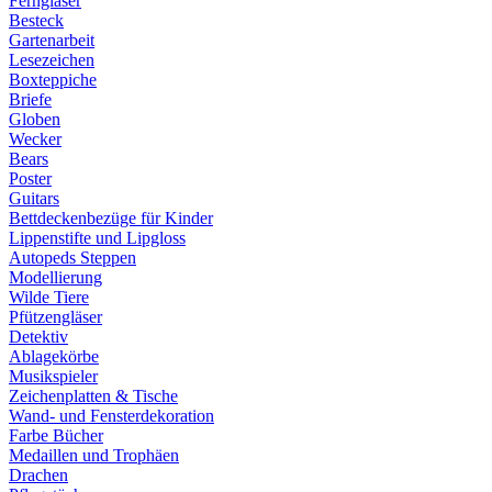
Ferngläser
Besteck
Gartenarbeit
Lesezeichen
Boxteppiche
Briefe
Globen
Wecker
Bears
Poster
Guitars
Bettdeckenbezüge für Kinder
Lippenstifte und Lipgloss
Autopeds Steppen
Modellierung
Wilde Tiere
Pfützengläser
Detektiv
Ablagekörbe
Musikspieler
Zeichenplatten & Tische
Wand- und Fensterdekoration
Farbe Bücher
Medaillen und Trophäen
Drachen