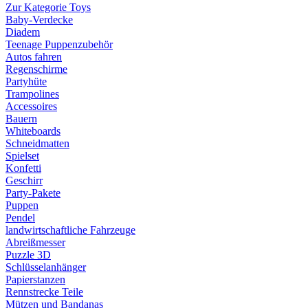
Zur Kategorie Toys
Baby-Verdecke
Diadem
Teenage Puppenzubehör
Autos fahren
Regenschirme
Partyhüte
Trampolines
Accessoires
Bauern
Whiteboards
Schneidmatten
Spielset
Konfetti
Geschirr
Party-Pakete
Puppen
Pendel
landwirtschaftliche Fahrzeuge
Abreißmesser
Puzzle 3D
Schlüsselanhänger
Papierstanzen
Rennstrecke Teile
Mützen und Bandanas