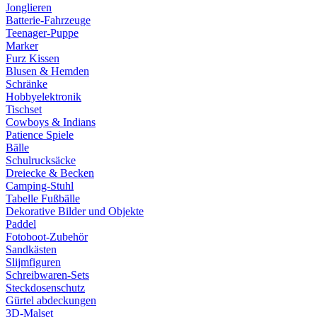
Jonglieren
Batterie-Fahrzeuge
Teenager-Puppe
Marker
Furz Kissen
Blusen & Hemden
Schränke
Hobbyelektronik
Tischset
Cowboys & Indians
Patience Spiele
Bälle
Schulrucksäcke
Dreiecke & Becken
Camping-Stuhl
Tabelle Fußbälle
Dekorative Bilder und Objekte
Paddel
Fotoboot-Zubehör
Sandkästen
Slijmfiguren
Schreibwaren-Sets
Steckdosenschutz
Gürtel abdeckungen
3D-Malset