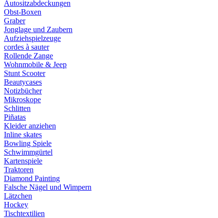
Autositzabdeckungen
Obst-Boxen
Graber
Jonglage und Zaubern
Aufziehspielzeuge
cordes à sauter
Rollende Zange
Wohnmobile & Jeep
Stunt Scooter
Beautycases
Notizbücher
Mikroskope
Schlitten
Piñatas
Kleider anziehen
Inline skates
Bowling Spiele
Schwimmgürtel
Kartenspiele
Traktoren
Diamond Painting
Falsche Nägel und Wimpern
Lätzchen
Hockey
Tischtextilien