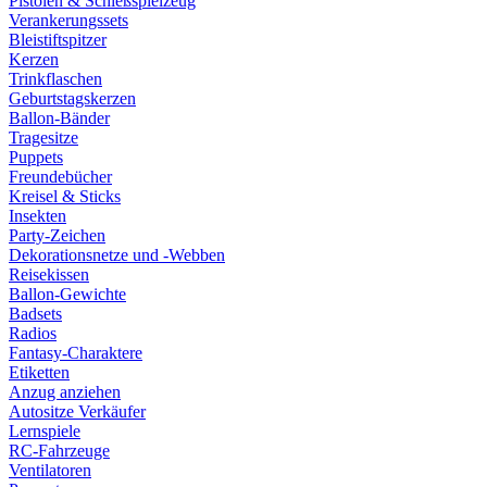
Pistolen & Schießspielzeug
Verankerungssets
Bleistiftspitzer
Kerzen
Trinkflaschen
Geburtstagskerzen
Ballon-Bänder
Tragesitze
Puppets
Freundebücher
Kreisel & Sticks
Insekten
Party-Zeichen
Dekorationsnetze und -Webben
Reisekissen
Ballon-Gewichte
Badsets
Radios
Fantasy-Charaktere
Etiketten
Anzug anziehen
Autositze Verkäufer
Lernspiele
RC-Fahrzeuge
Ventilatoren