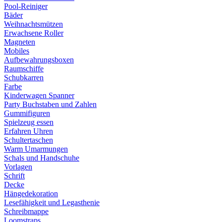
Pool-Reiniger
Bäder
Weihnachtsmützen
Erwachsene Roller
Magneten
Mobiles
Aufbewahrungsboxen
Raumschiffe
Schubkarren
Farbe
Kinderwagen Spanner
Party Buchstaben und Zahlen
Gummifiguren
Spielzeug essen
Erfahren Uhren
Schultertaschen
Warm Umarmungen
Schals und Handschuhe
Vorlagen
Schrift
Decke
Hängedekoration
Lesefähigkeit und Legasthenie
Schreibmappe
Loomstraps