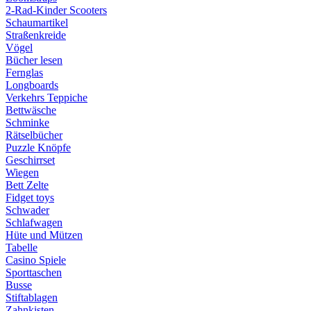
2-Rad-Kinder Scooters
Schaumartikel
Straßenkreide
Vögel
Bücher lesen
Fernglas
Longboards
Verkehrs Teppiche
Bettwäsche
Schminke
Rätselbücher
Puzzle Knöpfe
Geschirrset
Wiegen
Bett Zelte
Fidget toys
Schwader
Schlafwagen
Hüte und Mützen
Tabelle
Casino Spiele
Sporttaschen
Busse
Stiftablagen
Zahnkisten