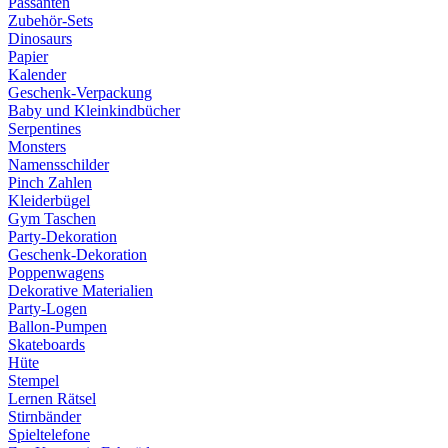
Passanten
Zubehör-Sets
Dinosaurs
Papier
Kalender
Geschenk-Verpackung
Baby und Kleinkindbücher
Serpentines
Monsters
Namensschilder
Pinch Zahlen
Kleiderbügel
Gym Taschen
Party-Dekoration
Geschenk-Dekoration
Poppenwagens
Dekorative Materialien
Party-Logen
Ballon-Pumpen
Skateboards
Hüte
Stempel
Lernen Rätsel
Stirnbänder
Spieltelefone